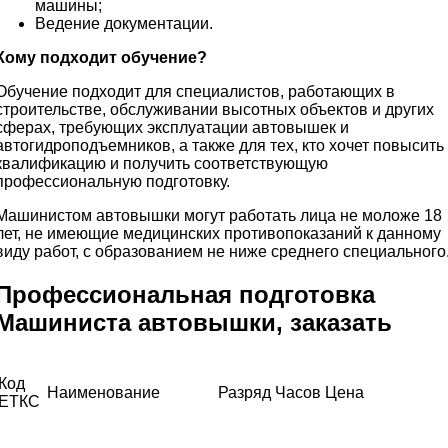
машины;
Ведение документации.
Кому подходит обучение?
Обучение подходит для специалистов, работающих в
строительстве, обслуживании высотных объектов и других
сферах, требующих эксплуатации автовышек и
автогидроподъемников, а также для тех, кто хочет повысить
квалификацию и получить соответствующую
профессиональную подготовку.
Машинистом автовышки могут работать лица не моложе 18
лет, не имеющие медицинских противопоказаний к данному
виду работ, с образованием не ниже среднего специального
Профессиональная подготовка
Машиниста автовышки, заказать
Код
Наименование
Разряд
Часов
Цена
ЕТКС