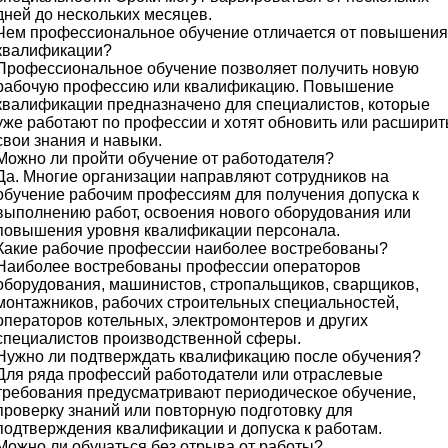
дней до нескольких месяцев.
Чем профессиональное обучение отличается от повышения
квалификации?
Профессиональное обучение позволяет получить новую
рабочую профессию или квалификацию. Повышение
квалификации предназначено для специалистов, которые
уже работают по профессии и хотят обновить или расширит
свои знания и навыки.
Можно ли пройти обучение от работодателя?
Да. Многие организации направляют сотрудников на
обучение рабочим профессиям для получения допуска к
выполнению работ, освоения нового оборудования или
повышения уровня квалификации персонала.
Какие рабочие профессии наиболее востребованы?
Наиболее востребованы профессии операторов
оборудования, машинистов, стропальщиков, сварщиков,
монтажников, рабочих строительных специальностей,
операторов котельных, электромонтеров и других
специалистов производственной сферы.
Нужно ли подтверждать квалификацию после обучения?
Для ряда профессий работодатели или отраслевые
требования предусматривают периодическое обучение,
проверку знаний или повторную подготовку для
подтверждения квалификации и допуска к работам.
Можно ли обучаться без отрыва от работы?