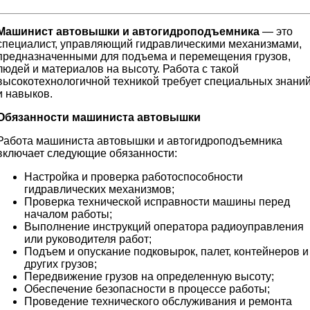
Машинист автовышки и автогидроподъемника
— это
специалист, управляющий гидравлическими механизмами,
предназначенными для подъема и перемещения грузов,
людей и материалов на высоту. Работа с такой
высокотехнологичной техникой требует специальных знани
и навыков.
Обязанности машиниста автовышки
Работа машиниста автовышки и автогидроподъемника
включает следующие обязанности:
Настройка и проверка работоспособности
гидравлических механизмов;
Проверка технической исправности машины перед
началом работы;
Выполнение инструкций оператора радиоуправления
или руководителя работ;
Подъем и опускание подковырок, палет, контейнеров и
других грузов;
Передвижение грузов на определенную высоту;
Обеспечение безопасности в процессе работы;
Проведение технического обслуживания и ремонта