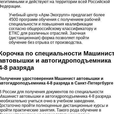
легитимными и действуют на территории всей Российской
Федерации.
Учебный центр «Арм-Экогрупп» предлагает более
4500 программ обучения с получением рабочей
специальности и повышения квалификации
согласно общероссийскому классификатору и
ЕТКС для различных отраслей. Заочная
(дистанционная) форма позволяет пройти
обучение без отрыва от производства.
Корочка по специальности Машинис
автовышки и автогидроподъемника
4-8 разряда
Получение удостоверения Машинист автовышки и
автогидроподъемника 4-8 разряда в Санкт-Петергбурге
В России для получения документов по специальности
Машинист автовышки и автогидроподъемника 4-8 разряда
необязательно учиться очно в учебном заведении.
Достаточно пройти полноценные дистанционные курсы и
пройти практические занятия. Такого рода обучение в