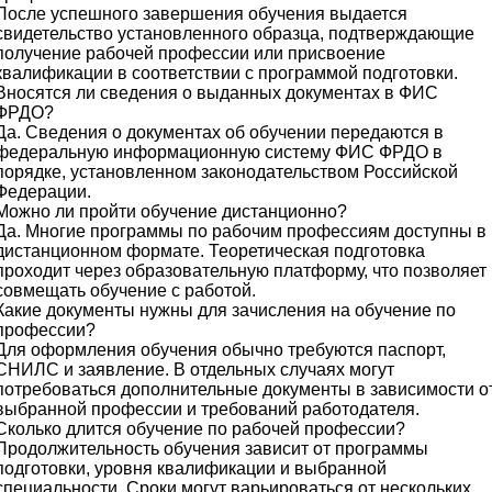
После успешного завершения обучения выдается
свидетельство установленного образца, подтверждающие
получение рабочей профессии или присвоение
квалификации в соответствии с программой подготовки.
Вносятся ли сведения о выданных документах в ФИС
ФРДО?
Да. Сведения о документах об обучении передаются в
федеральную информационную систему ФИС ФРДО в
порядке, установленном законодательством Российской
Федерации.
Можно ли пройти обучение дистанционно?
Да. Многие программы по рабочим профессиям доступны в
дистанционном формате. Теоретическая подготовка
проходит через образовательную платформу, что позволяет
совмещать обучение с работой.
Какие документы нужны для зачисления на обучение по
профессии?
Для оформления обучения обычно требуются паспорт,
СНИЛС и заявление. В отдельных случаях могут
потребоваться дополнительные документы в зависимости о
выбранной профессии и требований работодателя.
Сколько длится обучение по рабочей профессии?
Продолжительность обучения зависит от программы
подготовки, уровня квалификации и выбранной
специальности. Сроки могут варьироваться от нескольких