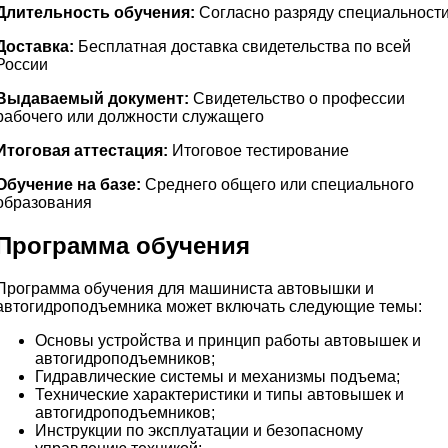
Длительность обучения:
Согласно разряду специальност
Доставка:
Бесплатная доставка свидетельства по всей
России
Выдаваемый документ:
Свидетельство о профессии
рабочего или должности служащего
Итоговая аттестация:
Итоговое тестирование
Обучение на базе:
Среднего общего или специального
образования
Программа обучения
Программа обучения для машиниста автовышки и
автогидроподъемника может включать следующие темы:
Основы устройства и принцип работы автовышек и
автогидроподъемников;
Гидравлические системы и механизмы подъема;
Технические характеристики и типы автовышек и
автогидроподъемников;
Инструкции по эксплуатации и безопасному