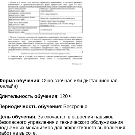
Форма обучения
: Очно-заочная или дистанционная
(онлайн)
Длительность обучения
: 120 ч.
Периодичность обучения
: Бессрочно
Цель обучения:
Заключается в освоении навыков
безопасного управления и технического обслуживания
подъемных механизмов для эффективного выполнения
работ на высоте.