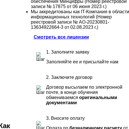
обеспечения Минцифры (Номер реестровой
записи № 17875 от 06 июня 2023 г.)
Мы аккредитованы как IT-Компания в област
информационных технологий (Номер
реестровой записи № АО-20230801-
13634922664-3 от 02.08.2023 г.)
Смотреть все лицензии
1. Заполните заявку
Заполняйте ее и присылайте нам
2. Заключите договор
Договор высылаем по электронной
почте, в конце обучения
обмениваемся
оригинальными
документами
3. Вносите оплату
Как
Оплата по
безналичному расчету
от