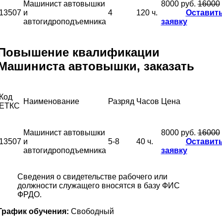
Машинист автовышки
8000 руб.
16000
13507
и
4
120 ч.
Оставит
автогидроподъемника
заявку
Повышение квалификации
Машиниста автовышки, заказать
Код
Наименование
Разряд
Часов
Цена
ЕТКС
Машинист автовышки
8000 руб.
16000
13507
и
5-8
40 ч.
Оставит
автогидроподъемника
заявку
Сведения о свидетельстве рабочего или
должности служащего вносятся в базу ФИС
ФРДО.
График обучения:
Свободный