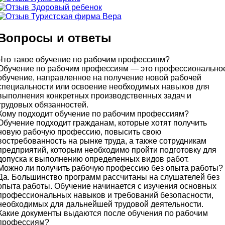
Вопросы и ответы
Что такое обучение по рабочим профессиям?
Обучение по рабочим профессиям — это профессионально
обучение, направленное на получение новой рабочей
специальности или освоение необходимых навыков для
выполнения конкретных производственных задач и
трудовых обязанностей.
Кому подходит обучение по рабочим профессиям?
Обучение подходит гражданам, которые хотят получить
новую рабочую профессию, повысить свою
востребованность на рынке труда, а также сотрудникам
предприятий, которым необходимо пройти подготовку для
допуска к выполнению определенных видов работ.
Можно ли получить рабочую профессию без опыта работы?
Да. Большинство программ рассчитаны на слушателей без
опыта работы. Обучение начинается с изучения основных
профессиональных навыков и требований безопасности,
необходимых для дальнейшей трудовой деятельности.
Какие документы выдаются после обучения по рабочим
профессиям?