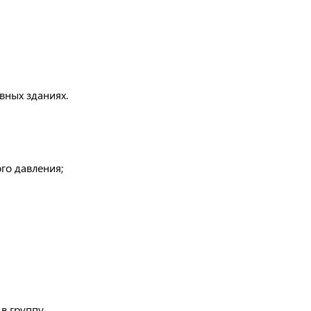
вных зданиях.
го давления;
в группу