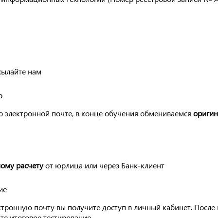
сылайте нам
р
о электронной почте, в конце обучения обмениваемся
ориги
ому расчету
от юрлица или через Банк-клиент
ие
ктронную почту вы получите доступ в личный кабинет. После
те итоговое тестирование