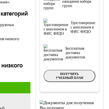
ения».
ожидания набора
групп
категорий
Удостоверение
аружных
с внесением в
ФИС ФРДО
ов низкого
Бесплатная
доставка
документов
 низкого
ПОЛУЧИТЬ
УЧЕБНЫЙ ПЛАН
Вы получите
уб.