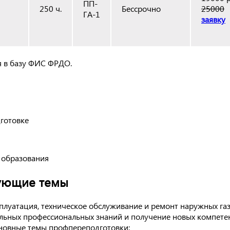
ПП-
250 ч.
Бессрочно
25000
ГА-1
заявку
я в базу ФИС ФРДО.
готовке
 образования
дующие темы
плуатация, техническое обслуживание и ремонт наружных га
альных профессиональных знаний и получение новых компете
сновные темы профпереподготовки: