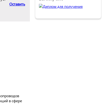
Оставить
зопроводов
нций в сфере