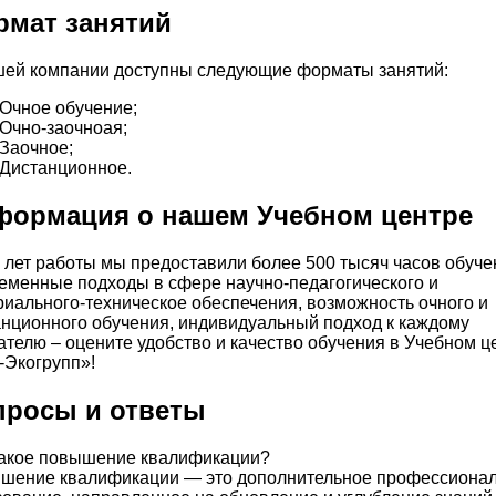
рмат занятий
шей компании доступны следующие форматы занятий:
Очное обучение;
Очно-заочноая;
Заочное;
Дистанционное.
формация о нашем Учебном центре
 лет работы мы предоставили более 500 тысяч часов обуче
еменные подходы в сфере научно-педагогического и
иального-техническое обеспечения, возможность очного и
анционного обучения, индивидуальный подход к каждому
телю – оцените удобство и качество обучения в Учебном ц
-Экогрупп»!
просы и ответы
такое повышение квалификации?
шение квалификации — это дополнительное профессиона