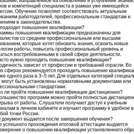
ование, направленное на обновление и углубление знаний
ков и компетенций специалиста в рамках уже имеющейся
ссии. Обучение позволяет соответствовать актуальным
ованиям работодателей, профессиональным стандартам и
ениям в законодательстве.
 подходит повышение квалификации?
раммы повышения квалификации предназначены для
иалистов со средним профессиональным или высшим
ованием, которые хотят обновить знания, освоить новые
ологии работы, повысить профессиональный уровень и
аться востребованными в своей сфере деятельности.
часто нужно проходить повышение квалификации?
дичность зависит от профессии и требований отрасли. Во
их сферах рекомендуется проходить повышение квалифика
же одного раза в 3–5 лет. Для отдельных категорий специал
и могут быть установлены нормативными документами или
ессиональными стандартами.
о ли пройти повышение квалификации дистанционно?
Большинство программ можно пройти полностью дистанцио
трыва от работы. Слушатели получают доступ к учебным
иалам в личном кабинете и изучают программу в удобное 
бой точки России.
й документ выдается после завершения обучения?
е успешного прохождения итоговой аттестации выдается
товерение о повышении квалификации установленного обра