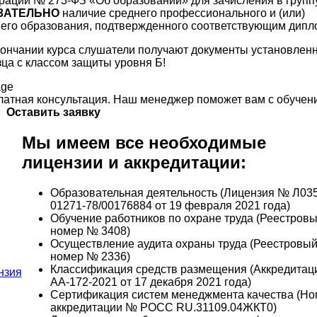
рации № 273-ФЗ «Об образовании» для зачисления в групп
ЗАТЕЛЬНО
наличие среднего профессионального и (или)
его образования, подтвержденного соответствующим дипл
кончании курса слушатели получают документы установлен
ца с классом защиты уровня Б!
латная консультация. Наш менеджер поможет вам с обучен
Оставить заявку
Мы имеем все необходимые
лицензии и аккредитации:
Образовательная деятельность (Лицензия № Л035
01271-78/00176884 от 19 февраля 2021 года)
Обучение работников по охране труда (Реестров
номер № 3408)
Осуществление аудита охраны труда (Реестровы
номер № 2336)
Классификация средств размещения (Аккредита
АА-172-2021 от 17 декабря 2021 года)
Сертификация систем менеджмента качества (Но
аккредитации № РОСС RU.31109.04ЖКТ0)