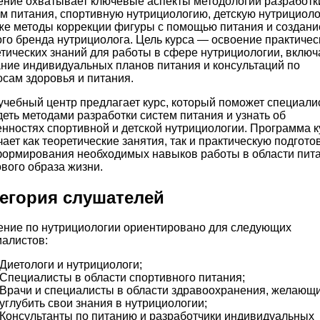
ение охватывает ключевые аспекты методологии разработк
м питания, спортивную нутрициологию, детскую нутрициоло
же методы коррекции фигуры с помощью питания и создани
го бренда нутрициолога. Цель курса — освоение практичес
тических знаний для работы в сфере нутрициологии, включ
ние индивидуальных планов питания и консультаций по
сам здоровья и питания.
чебный центр предлагает курс, который поможет специали
еть методами разработки систем питания и узнать об
нностях спортивной и детской нутрициологии. Программа к
ает как теоретические занятия, так и практическую подгото
формирования необходимых навыков работы в области пита
вого образа жизни.
егория слушателей
ение по нутрициологии ориентировано для следующих
иалистов:
Диетологи и нутрициологи;
Специалисты в области спортивного питания;
Врачи и специалисты в области здравоохранения, желающ
углубить свои знания в нутрициологии;
Консультанты по питанию и разработчики индивидуальных