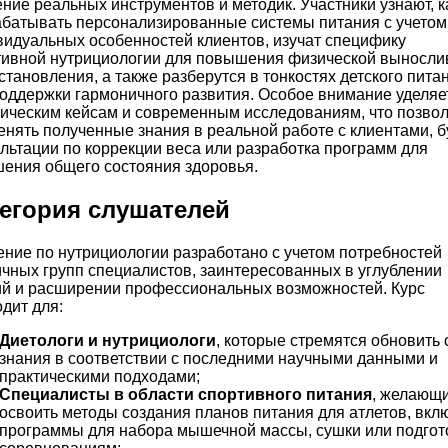
ние реальных инструментов и методик. Участники узнают, к
абатывать персонализированные системы питания с учетом
идуальных особенностей клиентов, изучат специфику
тивной нутрициологии для повышения физической выносли
становления, а также разберутся в тонкостях детского пита
оддержки гармоничного развития. Особое внимание уделяе
ическим кейсам и современным исследованиям, что позвол
нять полученные знания в реальной работе с клиентами, б
льтации по коррекции веса или разработка программ для
шения общего состояния здоровья.
егория слушателей
ние по нутрициологии разработано с учетом потребностей
чных групп специалистов, заинтересованных в углублении
ий и расширении профессиональных возможностей. Курс
дит для:
Диетологи и нутрициологи
, которые стремятся обновить 
знания в соответствии с последними научными данными и
практическими подходами;
Специалисты в области спортивного питания
, желающ
освоить методы создания планов питания для атлетов, вкл
программы для набора мышечной массы, сушки или подгото