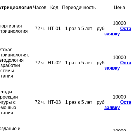
утрициология
Часов
Код
Периодичность
Цена
10000
портивная
72 ч.
НТ-01
1 раз в 5 лет
руб.
Ост
утрициология
заявку
етская
трициология.
10000
етодология
72 ч.
НТ-02
1 раз в 5 лет
руб.
Ост
азработки
заявку
истемы
итания
етоды
оррекции
10000
игуры с
72 ч.
НТ-03
1 раз в 5 лет
руб.
Ост
омощью
заявку
итания
оздание и