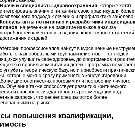
соревнованиям;
Врачи и специалисты здравоохранения
, которые хотят
интегрировать знания о питании в свою практику для более
комплексного подхода к лечению и профилактике заболева
Консультанты по питанию и разработчики индивидуа
планов
, нацеленные на развитие навыков анализа
потребностей клиентов и создания эффективных стратегий
достижения их целей.
атегории профессионалов найдут в курсе ценные инструме
аботы с разнообразными группами клиентов — от людей,
ящихся улучшить свое здоровье, до спортсменов и родител
ящихся о правильном питании детей. Программа помогает 
о углубить теоретическую базу, но и приобрести практическ
и, которые можно сразу применять в консультировании,
ботке диетологических программ или построении личного
а. Обучение также способствует развитию критического
ения и способности адаптировать рекомендации под
етные запросы, что делает специалистов более
ребованными на рынке.
рсы повышения квалификации,
оимость