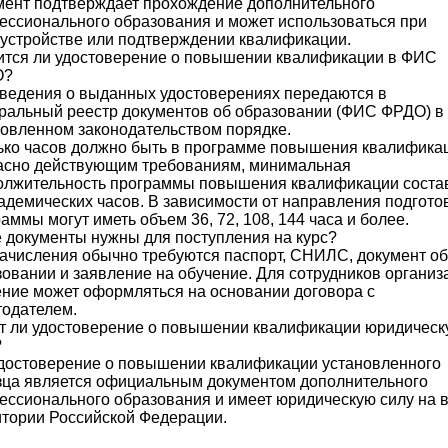
мент подтверждает прохождение дополнительного
ессионального образования и может использоваться при
оустройстве или подтверждении квалификации.
ится ли удостоверение о повышении квалификации в ФИС
О?
Сведения о выданных удостоверениях передаются в
ральный реестр документов об образовании (ФИС ФРДО) в
овленном законодательством порядке.
ько часов должно быть в программе повышения квалифика
асно действующим требованиям, минимальная
олжительность программы повышения квалификации соста
адемических часов. В зависимости от направления подгото
аммы могут иметь объем 36, 72, 108, 144 часа и более.
 документы нужны для поступления на курс?
ачисления обычно требуются паспорт, СНИЛС, документ об
овании и заявление на обучение. Для сотрудников организ
ение может оформляться на основании договора с
тодателем.
т ли удостоверение о повышении квалификации юридическ
?
Удостоверение о повышении квалификации установленного
зца является официальным документом дополнительного
ессионального образования и имеет юридическую силу на 
итории Российской Федерации.