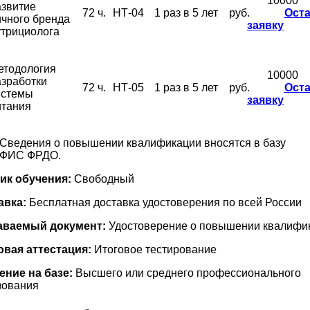
10000
азвитие
72 ч.
НТ-04
1 раз в 5 лет
руб.
Ост
ичного бренда
заявку
утрициолога
етодология
10000
азработки
72 ч.
НТ-05
1 раз в 5 лет
руб.
Ост
истемы
заявку
итания
Сведения о повышении квалификации вносятся в базу
ФИС ФРДО.
ик обучения:
Свободный
авка:
Бесплатная доставка удостоверения по всей России
ваемый документ:
Удостоверение о повышении квалифи
овая аттестация:
Итоговое тестирование
ение на базе:
Высшего или среднего профессионального
зования