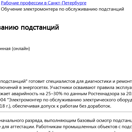
Рабочие профессии в Санкт-Петербурге
Обучение электромонтера по обслуживанию подстанций
ванию подстанций
онная (онлайн)
одстанций" готовит специалистов для диагностики и ремон
ючений в энергосетях. Участники осваивают правила эксплу
жает аварийность на 25–30% по данным Ростехнадзора за 20
004 "Электромонтер по обслуживанию электрического обору
 г.), обеспечивая допуск к работам без доработок.
начального разряда, выполняющим базовый осмотр подстан
 для аттестации. Работникам промышленных объектов с подс