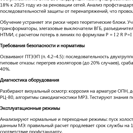
18% к 2025 году из-за реновации сетей. Анализ профстандар
последовательностей защиты от перенапряжений, что провоц
Обучение устраняет эти риски через теоретические блоки. У
трансформаторы, элегазовые выключатели ВГБ, разъедините
НТМИ, с расчетом потерь в линиях по формулам P = I 2 R P=I 
Требования безопасности и нормативы
Осваивают ПТЭЭП (п. 4.2–4.5): последовательность двухгруп
типовые отказы: перегрев изоляторов (до 20% случаев), сра
40%.
Диагностика оборудования
Разбирают визуальный осмотр: коррозия на арматуре ОПН, 
РЦ-80, алгоритмы самодиагностики МРЗ. Тестируют знания по 
Эксплуатационные режимы
Анализируют нормальные и переходные режимы: пуск холост
данным МЭ: правильный расчет продлевает срок службы на 1
соответствие профстандарту.