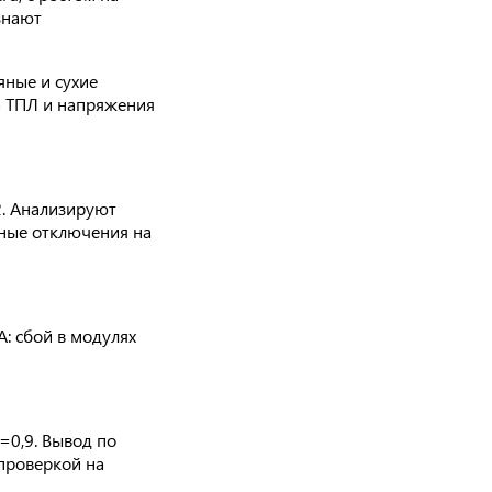
знают
яные и сухие
а ТПЛ и напряжения
2. Анализируют
жные отключения на
: сбой в модулях
=0,9. Вывод по
проверкой на