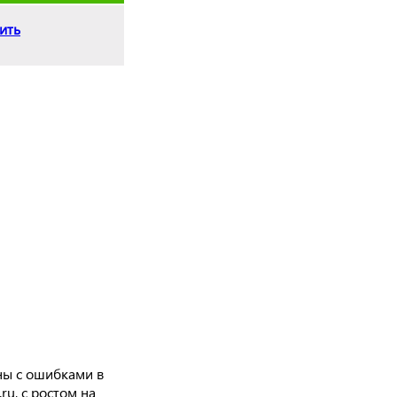
ить
аны с ошибками в
u, с ростом на