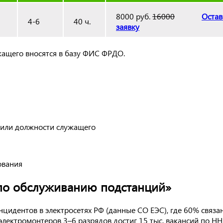
8000 руб.
16000
Остав
4-6
40 ч.
заявку
жащего вносятся в базу ФИС ФРДО.
 или должности служащего
ования
по обслуживанию подстанций»
нцидентов в электросетях РФ (данные СО ЕЭС), где 60% связ
ктромонтеров 3–6 разрядов достиг 15 тыс. вакансий по HH.r