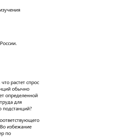
 изучения
России.
что растет спрос
анций обычно
ет определенной
труда для
ию подстанций?
соответствующего
 Во избежание
ер по