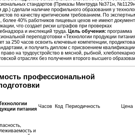
иональных стандартов (Приказы Минтруда №371н, №1129н
 др.) сделали наличие профильного образования у техноло
истов по качеству критическим требованием. По экспертны
, более 40% работников пищевых цехов не имеют документ
кации, что создает риски штрафов при проверках
ебнадзора и инспекций труда.
Цель обучения:
программа
иональной переподготовки «Технологии продукции питани
ет за 250 часов освоить ключевые компетенции, продиктов
ндартами, и получить диплом с присвоением квалификации
право на трудоустройство в мясной, рыбной, хлебопекарно
овской отраслях без получения второго высшего образова
мость профессиональной
подготовки
Технологии
Часов
Код
Периодичность
Цена
дукции питания
пасность,
леживаемость и