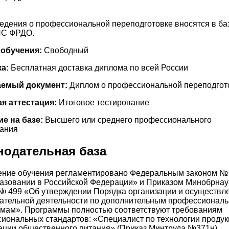
едения о профессиональной переподготовке вносятся в ба
С ФРДО.
 обучения:
Свободный
а:
Бесплатная доставка диплома по всей России
емый документ:
Диплом о профессиональной переподгот
я аттестация:
Итоговое тестирование
е на базе:
Высшего или среднего профессионального
ания
нодательная база
ние обучения регламентировано Федеральным законом №
азовании в Российской Федерации» и Приказом Минобрнау
№ 499 «Об утверждении Порядка организации и осуществл
ательной деятельности по дополнительным профессионал
мам». Программы полностью соответствуют требованиям
иональных стандартов: «Специалист по технологии продук
ации общественного питания» (Приказ Минтруда №371н),