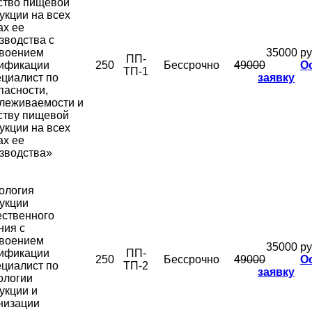
ство пищевой
укции на всех
ах ее
зводства с
воением
35000 ру
ПП-
ификации
250
Бессрочно
49000
О
ТП-1
циалист по
заявку
пасности,
леживаемости и
ству пищевой
укции на всех
ах ее
зводства»
ология
укции
ственного
ния с
воением
35000 ру
ификации
ПП-
250
Бессрочно
49000
О
циалист по
ТП-2
заявку
ологии
укции и
низации