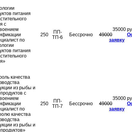
ологии
уктов питания
астительного
я с
воением
35000 ру
ПП-
ификации
250
Бессрочно
49000
О
ТП-6
циалист по
заявку
ологии
уктов питания
астительного
я»
роль качества
зводства
укции из рыбы и
продуктов с
воением
35000 ру
ПП-
ификации
250
Бессрочно
49000
О
ТП-7
циалист по
заявку
ролю качества
зводства
укции из рыбы и
продуктов»