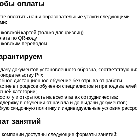
обы оплаты
те оплатить наши образовательные услуги следующими
ми:
нковской картой (только для физлиц)
лата по QR-коду
нковским переводом
арантируем
дачу документов установленного образца, соответствующи
конодательству РФ;
обное дистанционное обучение без отрыва от работы;
астие в процессе обучения специалистов и преподавателей
сшей категории;
остоту и открытость на всех этапах сотрудничества;
ддержку в обучении от начала и до выдачи документов;
бкую скидочную политику и индивидуальные условия рассро
ат занятий
 компании доступны следующие форматы занятий: