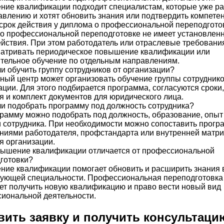
ие квалификации подходит специалистам, которые уже р
авлению и хотят обновить знания или подтвердить компете
 срок действия у диплома о профессиональной переподгото
о профессиональной переподготовке не имеет установлен
ействия. При этом работодатель или отраслевые требовани
атривать периодическое повышение квалификации или
тельное обучение по отдельным направлениям.
и обучить группу сотрудников от организации?
бный центр может организовать обучение группы сотруднико
ации. Для этого подбирается программа, согласуются сроки
я и комплект документов для юридического лица.
и подобрать программу под должность сотрудника?
грамму можно подобрать под должность, образование, опыт
и сотрудника. При необходимости можно сопоставить прогр
ниями работодателя, профстандарта или внутренней матр
я организации.
ышение квалификации отличается от профессиональной
готовки?
ие квалификации помогает обновить и расширить знания 
ующей специальности. Профессиональная переподготовка
ет получить новую квалификацию и право вести новый вид
иональной деятельности.
вить заявку и получить консультаци