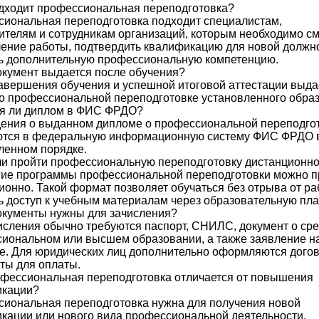
дходит профессиональная переподготовка?
иональная переподготовка подходит специалистам,
ителям и сотрудникам организаций, которым необходимо с
ение работы, подтвердить квалификацию для новой должн
ь дополнительную профессиональную компетенцию.
окумент выдается после обучения?
авершения обучения и успешной итоговой аттестации выда
о профессиональной переподготовке установленного образ
я ли диплом в ФИС ФРДО?
дения о выданном дипломе о профессиональной переподго
ются в федеральную информационную систему ФИС ФРДО 
ленном порядке.
и пройти профессиональную переподготовку дистанционн
гие программы профессиональной переподготовки можно п
ионно. Такой формат позволяет обучаться без отрыва от ра
ь доступ к учебным материалам через образовательную пл
окументы нужны для зачисления?
исления обычно требуются паспорт, СНИЛС, документ о ср
иональном или высшем образовании, а также заявление н
е. Для юридических лиц дополнительно оформляются догов
ты для оплаты.
фессиональная переподготовка отличается от повышения
икации?
иональная переподготовка нужна для получения новой
кации или нового вида профессиональной деятельности.