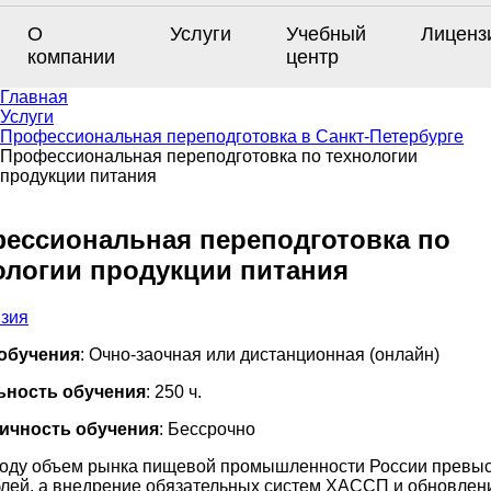
О
Услуги
Учебный
Лиценз
компании
центр
Главная
Услуги
Профессиональная переподготовка в Санкт-Петербурге
Профессиональная переподготовка по технологии
продукции питания
ессиональная переподготовка по
ологии продукции питания
обучения
: Очно-заочная или дистанционная (онлайн)
ьность обучения
: 250 ч.
ичность обучения
: Бессрочно
году объем рынка пищевой промышленности России превыс
блей, а внедрение обязательных систем ХАССП и обновлен