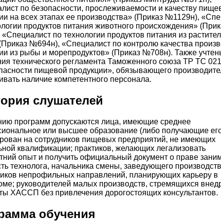
лист по безопасности, прослеживаемости и качеству пище
ии на всех этапах ее производства» (Приказ №1129н), «Сп
ологии продуктов питания животного происхождения» (Прик
 «Специалист по технологии продуктов питания из растите
(Приказ №694н), «Специалист по контролю качества произ
ии из рыбы и морепродуктов» (Приказ №708н). Также учтен
ия технического регламента Таможенного союза ТР ТС 021
пасности пищевой продукции», обязывающего производите
ивать наличие компетентного персонала.
гория слушателей
нию программ допускаются лица, имеющие среднее
иональное или высшее образование (либо получающие его)
рован на сотрудников пищевых предприятий, не имеющих
ной квалификации; практиков, желающих легализовать
тний опыт и получить официальный документ о праве зани
ть технолога, начальника смены, заведующего производст
иков непрофильных направлений, планирующих карьеру в
ме; руководителей малых производств, стремящихся внед
ты ХАССП без привлечения дорогостоящих консультантов.
рамма обучения