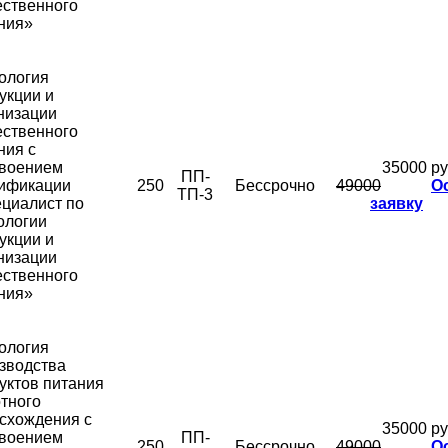
ственного
ния»
ология
укции и
низации
ственного
ния с
воением
35000 ру
ПП-
ификации
250
Бессрочно
49000
О
ТП-3
циалист по
заявку
ологии
укции и
низации
ственного
ния»
ология
зводства
уктов питания
тного
схождения с
35000 ру
воением
ПП-
250
Бессрочно
49000
О