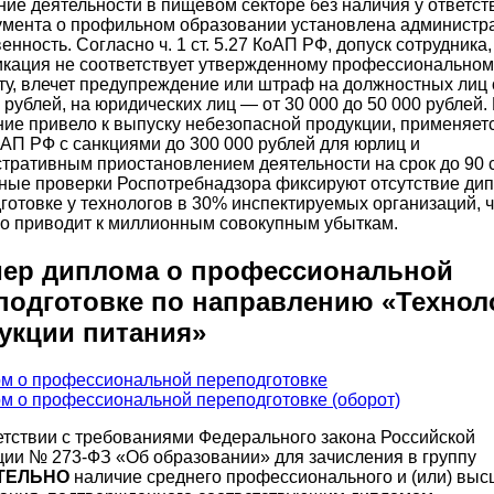
ние деятельности в пищевом секторе без наличия у ответс
умента о профильном образовании установлена администр
енность. Согласно ч. 1 ст. 5.27 КоАП РФ, допуск сотрудника,
кация не соответствует утвержденному профессиональном
ту, влечет предупреждение или штраф на должностных лиц 
0 рублей, на юридических лиц — от 30 000 до 50 000 рублей.
ие привело к выпуску небезопасной продукции, применяетс
оАП РФ с санкциями до 300 000 рублей для юрлиц и
тративным приостановлением деятельности на срок до 90 с
ные проверки Роспотребнадзора фиксируют отсутствие ди
готовке у технологов в 30% инспектируемых организаций, ч
о приводит к миллионным совокупным убыткам.
ер диплома о профессиональной
подготовке по направлению «Технол
укции питания»
етствии с требованиями Федерального закона Российской
ии № 273-ФЗ «Об образовании» для зачисления в группу
ТЕЛЬНО
наличие среднего профессионального и (или) выс