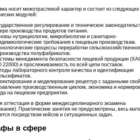
ма носит межотраслевой характер и состоит из следующих
ческих модулей:
сударственное регулирование и техническое законодательс
ере производства продуктов питания.
новы нутрициологии, микробиологии и санитарно-
идемиологические требования к пищевым производствам.
хнологические процессы переработки сельскохозяйственно
производства полуфабрикатов.
стемы менеджмента безопасности пищевой продукции (Х
O 22000) и прослеживаемость по всей цепи поставок.
тоды лабораторного контроля качества и идентификации
льсификатов.
оектирование и моделирование рецептур с заданными сво
равление производственным циклом, экономика и нормиро
уда на пищевом предприятии.
я аттестация в форме междисциплинарного экзамена
ование). Практические занятия не предусмотрены, весь мат
ется посредством кейсов и ситуационных задач.
фы в сфере