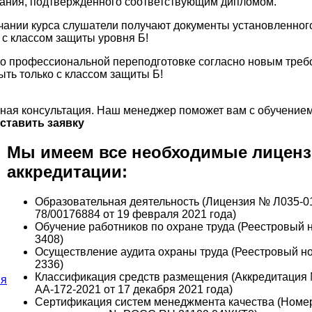
ания, подтвержденного соответствующим дипломом.
чании курса слушатели получают документы установленног
 с классом защиты уровня Б!
о профессиональной переподготовке согласно новым тре
ыть только с классом защиты Б!
ная консультация. Наш менеджер поможет вам с обучением
ставить заявку
Мы имеем все необходимые лиценз
аккредитации:
Образовательная деятельность (Лицензия № Л035-0
78/00176884 от 19 февраля 2021 года)
Обучение работников по охране труда (Реестровый
3408)
Осуществление аудита охраны труда (Реестровый 
2336)
Классификация средств размещения (Аккредитация
АА-172-2021 от 17 декабря 2021 года)
Сертификация систем менеджмента качества (Номе