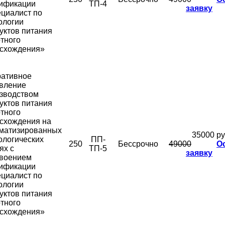
ификации
ТП-4
заявку
циалист по
ологии
уктов питания
тного
схождения»
ативное
вление
зводством
уктов питания
тного
схождения на
матизированных
35000 ру
ологических
ПП-
250
Бессрочно
49000
О
ях с
ТП-5
заявку
воением
ификации
циалист по
ологии
уктов питания
тного
схождения»