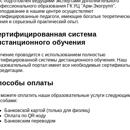
с подготовлен ведущими экспертами дополнительного
фессионального образования ГК УЦ "Арм-Экогрупп".
еподавание в нашем центре осуществляют
алифицированные педагоги, имеющие богатые теоретическ
ния и серьезный практический опыт.
ертифицированная система
истанционного обучения
чение проводится с использованием полностью
ртифицированной системы дистанционного обучения. Наш
азовательный портал имеет все необходимые сертификаты
редитации.
пособы оплаты
 можете оплатить наши образовательные услуги следующи
собами:
Банковской картой (только для физлиц)
Оплата по QR-коду
Банковским переводом