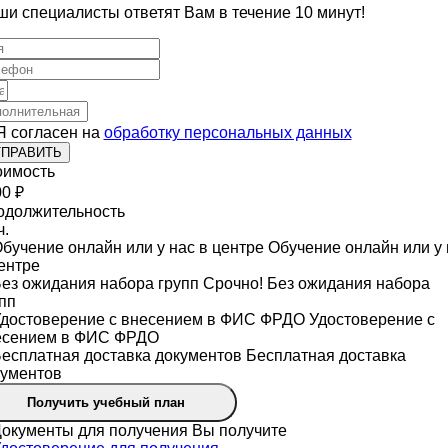
и специалисты ответят Вам в течение 10 минут!
Я согласен на
обработку персональных данных
ТПРАВИТЬ
оимость
0 ₽
одолжительность
ч.
Обучение онлайн или у 
ентре
Срочно! Без ожидания набора
пп
Удостоверение с
есением в ФИС ФРДО
Бесплатная доставка
кументов
Получить учебный план
Вы получите