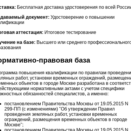
ставка:
Бесплатная доставка удостоверения по всей Росси
даваемый документ:
Удостоверение о повышении
алификации
оговая аттестация:
Итоговое тестирование
учение на базе:
Высшего или среднего профессиональног
разования
ормативно-правовая база
ограмма повышения квалификации по правилам проведен
ляных работ, установки временных ограждений, размещен
менных объектов в городе Москве разработана в соответс
действующими нормативными актами с учетом специфики
жностных обязанностей специалистов, а именно:
постановлением Правительства Москвы от 19.05.2015 N
299-ПП (с изменениями) "Об утверждении Правил
проведения земляных работ, установки временных
ограждений, размещения временных объектов в городе
Москве";
постановлением Правительства Москвы от 19.05.2015 N