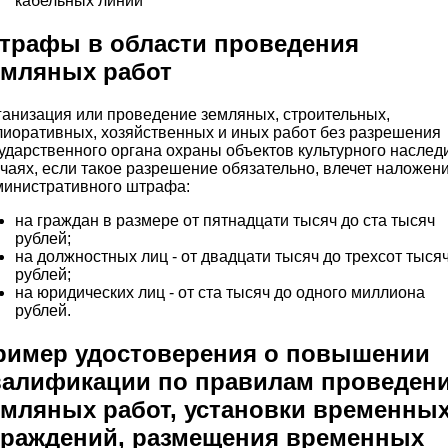
кабельных линий
трафы в области проведения
емляных работ
анизация или проведение земляных, строительных,
иоративных, хозяйственных и иных работ без разрешения
ударственного органа охраны объектов культурного наслед
чаях, если такое разрешение обязательно, влечет наложен
министративного штрафа:
на граждан в размере от пятнадцати тысяч до ста тысяч
рублей;
на должностных лиц - от двадцати тысяч до трехсот тыся
рублей;
на юридических лиц - от ста тысяч до одного миллиона
рублей.
ример удостоверения о повышении
валификации по правилам проведен
емляных работ, установки временны
граждений, размещения временных