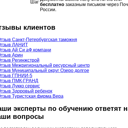
бесплатно
заказным письмом через Поч
России.
тзывы клиентов
аши эксперты по обучению ответят н
аши вопросы