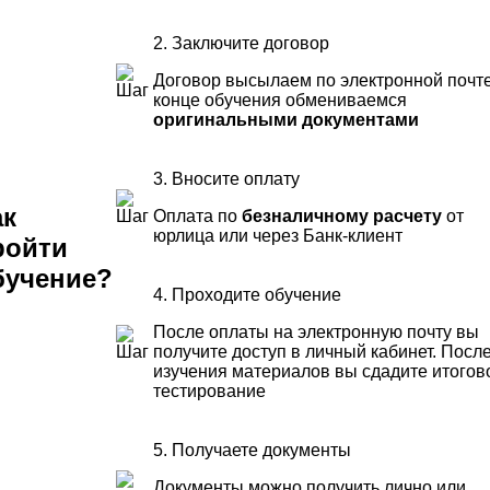
2. Заключите договор
Договор высылаем по электронной почте
конце обучения обмениваемся
оригинальными документами
3. Вносите оплату
ак
Оплата по
безналичному расчету
от
юрлица или через Банк-клиент
ройти
бучение?
4. Проходите обучение
После оплаты на электронную почту вы
получите доступ в личный кабинет. Посл
изучения материалов вы сдадите итогов
тестирование
5. Получаете документы
Документы можно получить лично или