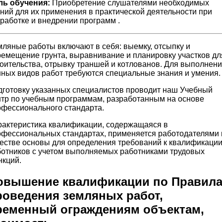
ль обучения:
Приобретение слушателями необходимых
ний для их применения в практической деятельности при
работке и внедрении программ .
ляные работы включают в себя: выемку, отсыпку и
емещение грунта, выравнивание и планировку участков дл
оительства, отрывку траншей и котлованов. Для выполнен
ных видов работ требуются специальные знания и умения.
готовку указанных специалистов проводит наш Учебный
тр по учебным программам, разработанным на основе
фессионального стандарта.
актеристика квалификации, содержащаяся в
фессиональных стандартах, применяется работодателями 
естве основы для определения требований к квалификаци
отников с учетом выполняемых работниками трудовых
кций.
овышение квалификации по Правил
роведения земляных работ,
ременный ограждениям объектам,