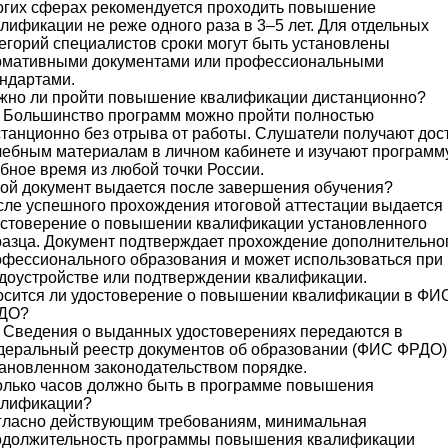
огих сферах рекомендуется проходить повышение
лификации не реже одного раза в 3–5 лет. Для отдельных
егорий специалистов сроки могут быть установлены
рмативными документами или профессиональными
ндартами.
жно ли пройти повышение квалификации дистанционно?
 Большинство программ можно пройти полностью
танционно без отрыва от работы. Слушатели получают дос
чебным материалам в личном кабинете и изучают программ
бное время из любой точки России.
ой документ выдается после завершения обучения?
ле успешного прохождения итоговой аттестации выдается
остоверение о повышении квалификации установленного
азца. Документ подтверждает прохождение дополнительно
фессионального образования и может использоваться при
доустройстве или подтверждении квалификации.
осится ли удостоверение о повышении квалификации в ФИ
ДО?
 Сведения о выданных удостоверениях передаются в
деральный реестр документов об образовании (ФИС ФРДО)
ановленном законодательством порядке.
лько часов должно быть в программе повышения
алификации?
гласно действующим требованиям, минимальная
одолжительность программы повышения квалификации