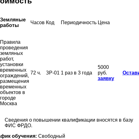
тоимость
Земляные
Часов
Код
Периодичность
Цена
работы
Правила
проведения
земляных
работ,
установки
5000
временных
72 ч.
ЗР-01
1 раз в 3 года
руб.
Остав
ограждений,
заявку
размещения
временных
объектов в
городе
Москва
Сведения о повышении квалификации вносятся в базу
ФИС ФРДО.
афик обучения:
Свободный