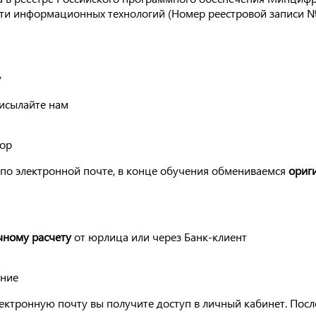
сти информационных технологий (Номер реестровой записи №
у
рисылайте нам
вор
по электронной почте, в конце обучения обмениваемся
ориг
чному расчету
от юрлица или через Банк-клиент
ение
ектронную почту вы получите доступ в личный кабинет. Посл