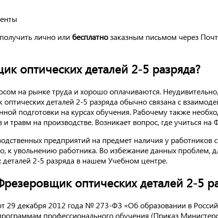
менты
получить лично или
бесплатно
заказным письмом через Почт
ик оптических деталей 2-5 разряда?
сом на рынке труда и хорошо оплачиваются. Неудивительно,
 оптических деталей 2-5 разряда обычно связана с взаимод
нной подготовки на курсах обучения. Рабочему также необ
в и травм на производстве. Возникает вопрос, где учиться на
водственных предприятий на предмет наличия у работников 
то, к увольнению работника. Во избежание данных проблем, 
деталей 2-5 разряда в нашем Учебном центре.
резеровщик оптических деталей 2-5 р
а от 29 декабря 2012 года № 273-ФЗ «Об образовании в Росс
программам профессионального обучения (Приказ Министерс