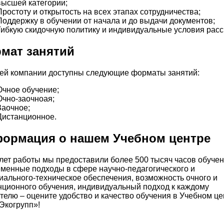
высшей категории;
Простоту и открытость на всех этапах сотрудничества;
Поддержку в обучении от начала и до выдачи документов;
Гибкую скидочную политику и индивидуальные условия расс
мат занятий
ей компании доступны следующие форматы занятий:
Очное обучение;
Очно-заочноая;
Заочное;
Дистанционное.
ормация о нашем Учебном центре
 лет работы мы предоставили более 500 тысяч часов обучен
менные подходы в сфере научно-педагогического и
иального-техническое обеспечения, возможность очного и
нционного обучения, индивидуальный подход к каждому
телю – оцените удобство и качество обучения в Учебном це
Экогрупп»!