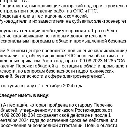
контроля ГТС.
Специалисты, выполняющие авторский надзор и строитель
контроль при проведении работ на ОПО и ГТС.
Представители аттестационных комиссий.
Руководители и их заместители на субъектах электроэнергет
пуска к аттестации необходимо проходить 1 раз в 5 лет
ение квалификации по типовым дополнительным
ссиональным программ в области промышленной безопасн
ем Учебном центре проводится повышение квалификации 
специалистов, обслуживающих ОПО по всем областям аттес
овленных приказом Ростехнадзора от 09.08.2023 N 285 "Об
ждении Перечня областей аттестации в области промышле
асности, по вопросам безопасности гидротехнических
жений, безопасности в сфере электроэнергетики".
 вступил в силу с 1 сентября 2024 года.
Следует иметь в виду:
1) Аттестация, которая пройдена по старому Перечню
областей, утверждённому приказом Ростехнадзора от
04.09.2020 № 334 сохраняет своё действие и после 1
сентября 2024 года до истечения срока её действия или
прохождения внеочередной аттестации. Новые области