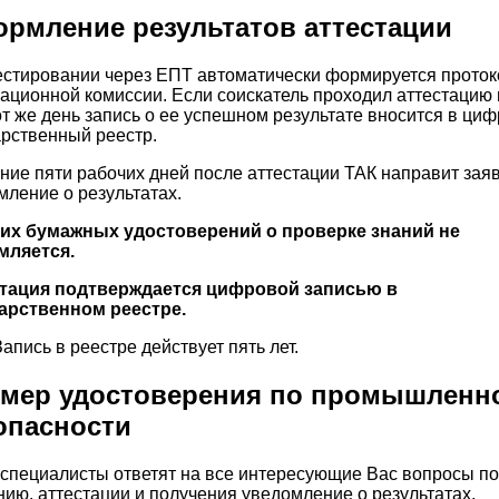
рмление результатов аттестации
естировании через ЕПТ автоматически формируется проток
тационной комиссии. Если соискатель проходил аттестацию 
тот же день запись о ее успешном результате вносится в ци
арственный реестр.
ение пяти рабочих дней после аттестации ТАК направит зая
мление о результатах.
их бумажных удостоверений о проверке знаний не
мляется.
тация подтверждается цифровой записью в
арственном реестре.
Запись в реестре действует пять лет.
мер удостоверения по промышленн
опасности
специалисты ответят на все интересующие Вас вопросы по
нию, аттестации и получения уведомление о результатах,