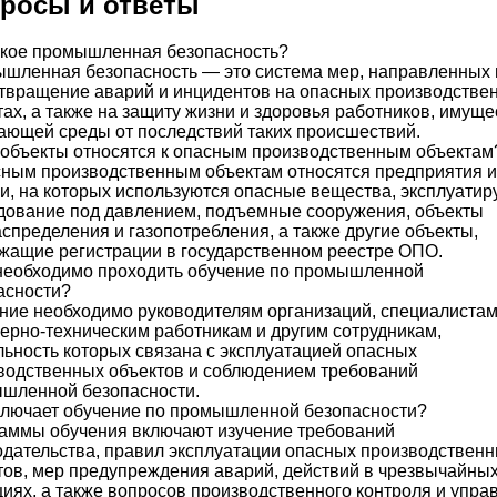
росы и ответы
акое промышленная безопасность?
шленная безопасность — это система мер, направленных 
твращение аварий и инцидентов на опасных производстве
тах, а также на защиту жизни и здоровья работников, имуще
ающей среды от последствий таких происшествий.
 объекты относятся к опасным производственным объектам
сным производственным объектам относятся предприятия и
ки, на которых используются опасные вещества, эксплуатир
дование под давлением, подъемные сооружения, объекты
аспределения и газопотребления, а также другие объекты,
жащие регистрации в государственном реестре ОПО.
необходимо проходить обучение по промышленной
асности?
ние необходимо руководителям организаций, специалистам
ерно-техническим работникам и другим сотрудникам,
льность которых связана с эксплуатацией опасных
водственных объектов и соблюдением требований
шленной безопасности.
ключает обучение по промышленной безопасности?
аммы обучения включают изучение требований
одательства, правил эксплуатации опасных производствен
тов, мер предупреждения аварий, действий в чрезвычайны
циях, а также вопросов производственного контроля и упра