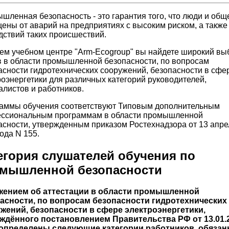
шленная безопасность - это гарантия того, что люди и общ
ены от аварий на предприятиях с высоким риском, а также
дствий таких происшествий.
ем учебном центре "Arm-Ecogroup" вы найдете широкий вы
в в области промышленной безопасности, по вопросам
асности гидротехнических сооружений, безопасности в сфе
роэнергетики для различных категорий руководителей,
алистов и работников.
аммы обучения соответствуют Типовым дополнительным
ссиональным программам в области промышленной
асности, утвержденным приказом Ростехнадзора от 13 апре
ода N 155.
егория слушателей обучения по
мышленной безопасности
ением об аттестации в области промышленной
асности, по вопросам безопасности гидротехнических
жений, безопасности в сфере электроэнергетики,
ждённого постановлением Правительства РФ от 13.01.
определены следующие категории работников, обяза