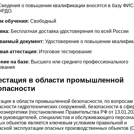
Сведения о повышении квалификации вносятся в базу ФИС
ФРДО.
к обучения:
Свободный
вка:
Бесплатная доставка удостоверения по всей России
ваемый документ:
Удостоверение о повышении квалифик
вая аттестация:
Итоговое тестирование
ние на базе:
Высшего или среднего профессионального
ования
естация в области промышленной
опасности
тация в области промышленной безопасности, по вопросам
асности гидротехнических сооружений, безопасности в сфе
роэнергетики (постановление Правительства РФ от 13.01.20
ля руководителей, специалистов и обслуживающего персон
ых объектов является ключевым условием правильной и
асной эксплуатации опасных производственных объектов (