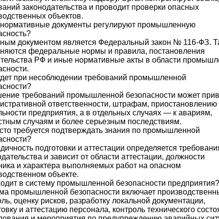
ваний законодательства и проводит проверки опасных
водственных объектов.
 нормативные документы регулируют промышленную
асность?
ным документом является Федеральный закон № 116-ФЗ. Т
няются федеральные нормы и правила, постановления
тельства РФ и иные нормативные акты в области промыш
асности.
удет при несоблюдении требований промышленной
асности?
ение требований промышленной безопасности может прив
истративной ответственности, штрафам, приостановлению
льности предприятия, а в отдельных случаях — к авариям,
стным случаям и более серьезным последствиям.
асто требуется подтверждать знания по промышленной
асности?
дичность подготовки и аттестации определяется требован
одательства и зависит от области аттестации, должности
ника и характера выполняемых работ на опасном
водственном объекте.
ходит в систему промышленной безопасности предприятия
ма промышленной безопасности включает производственн
оль, оценку рисков, разработку локальной документации,
товку и аттестацию персонала, контроль технического сост
дования и мероприятия по предупреждению аварийных сит