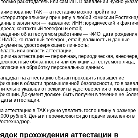
 только работодатель или сам ИП. В заявлении нужно указа
наименование ТАК — аттестацию можно пройти по
экстерриториальному принципу в любой комиссии Ростехна
данные заявителя — название; ИНН; юридический и фактич
адреса; контактный телефон и email;
сведения об аттестуемом работнике — ФИО, дата рождения
СНИЛС, контактный телефон, email; должность и данные
документа, удостоверяющего личность;
область или области аттестации;
причина аттестации — первичная, периодическая, внеочере
должностные обязанности или функции аттестуемого лица;
согласие на обработку персональных данных.
кандидат на аттестацию обязан проходить повышение
фикации в области промышленной безопасности, то в заяв
нительно указывают реквизиты удостоверения о повышени
фикации. Документ должен быть получен в течение не боле
 даты аттестации.
За аттестацию в ТАК нужно уплатить госпошлину в размере
2000 рублей. Деньги перечисляются до подачи заявления в
Ростехнадзор.
ядок прохождения аттестации в