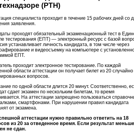
технадзоре (РТН)
тация специалиста проходит в течение 15 рабочих дней со 
ения заявления.
даты проходят обязательный экзаменационный тест в Еди
ле тестирования (ЕПТ) — электронный ресурс с базой вопр
сия устанавливает личность кандидата, в том числе через
рафирование и видеосъемку на компьютере с установленн
аммой ЕПТ.
атель проходит электронное тестирование. По каждой
енной области аттестации он получает билет из 20 случайно
рированных вопросов.
ание по одной области длится 20 минут. Соответственно, е
дат сдает экзамен по нескольким билетам, то время
чивается. На аттестации запрещено пользоваться справочн
алками, смартфонами. При нарушении правил кандидата
нят от экзамена.
спешной аттестации нужно правильно ответить на 18
сов из 20 за отведенное время. Если результат меньше
ен не сдан.