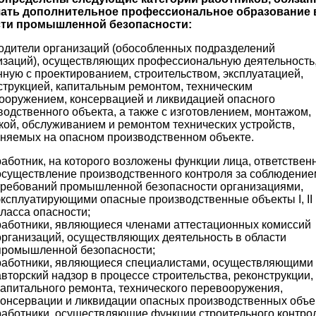
ать дополнительное профессиональное образование 
ти промышленной безопасности:
одители организаций (обособленных подразделений
изаций), осуществляющих профессиональную деятельность
нную с проектированием, строительством, эксплуатацией,
струкцией, капитальным ремонтом, техническим
ооружением, консервацией и ликвидацией опасного
водственного объекта, а также с изготовлением, монтажом,
кой, обслуживанием и ремонтом технических устройств,
няемых на опасном производственном объекте.
работник, на которого возложены функции лица, ответственн
осуществление производственного контроля за соблюдение
требований промышленной безопасности организациями,
эксплуатирующими опасные производственные объекты I, II и
класса опасности;
работники, являющиеся членами аттестационных комиссий
организаций, осуществляющих деятельность в области
промышленной безопасности;
работники, являющиеся специалистами, осуществляющими
авторский надзор в процессе строительства, реконструкции,
капитального ремонта, технического перевооружения,
консервации и ликвидации опасных производственных объе
работники, осуществляющие функции строительного контро