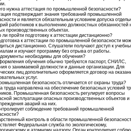
ми.
его нужна аттестация по промышленной безопасности?
тация подтверждает знания требований промышленной
асности и является обязательным условием допуска отдель
орий работников к выполнению должностных обязанностей 
ых производственных объектах.
 ли пройти подготовку к аттестации дистанционно?
одготовка к аттестации по промышленной безопасности мож
диться дистанционно. Слушатели получают доступ к учебн
иалам и изучают программу без отрыва от работы.
 документы необходимы для обучения?
формления обучения обычно требуются паспорт, СНИЛС,
ния о занимаемой должности и данные организации. Для
ческих лиц дополнительно оформляется договор на оказан
овательных услуг.
ромышленная безопасность отличается от охраны труда?
а труда направлена на обеспечение безопасных условий т
ников. Промышленная безопасность регулирует вопросы
асной эксплуатации опасных производственных объектов и
преждения аварий на них.
онтролирует соблюдение требований промышленной
асности?
арственный контроль в области промышленной безопаснос
ствляет Федеральная служба по экологическому,
логическому и атомному надзору. Орган контролирует собл