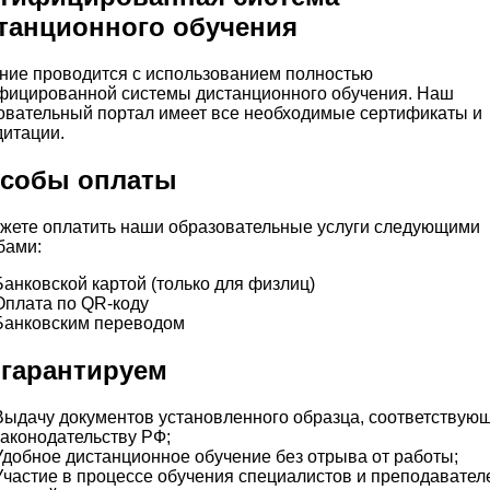
танционного обучения
ние проводится с использованием полностью
фицированной системы дистанционного обучения. Наш
овательный портал имеет все необходимые сертификаты и
дитации.
собы оплаты
жете оплатить наши образовательные услуги следующими
бами:
Банковской картой (только для физлиц)
Оплата по QR-коду
Банковским переводом
гарантируем
Выдачу документов установленного образца, соответствую
законодательству РФ;
Удобное дистанционное обучение без отрыва от работы;
Участие в процессе обучения специалистов и преподавател