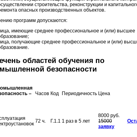
осуществлении строительства, реконструкции и капитальног
ремонта опасных производственных объектов.
оению программ допускаются:
лица, имеющие среднее профессиональное и (или) высшее
образование;
лица, получающие среднее профессиональное и (или) выс
образование.
ечень областей обучения по
мышленной безопасности
омышленная
зопасность –
Часов
Код
Периодичность
Цена
8000 руб.
сплуатация
72 ч.
Г.1.1
1 раз в 5 лет
15000
Ост
ектроустановок
заявку