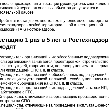
о после прохождения аттестации руководители, специалист
живающий персонал опасных объектов допускаются к
тоятельной работе.
Пройти аттестацию можно только в уполномоченном органе
Ростехнадзора - любой территориальной аттестационной
комиссии (ТАК) Ростехнадзора.
естацию 1 раз в 5 лет в Ростехнадзор
ходят
Руководители организаций и их обособленных подразделени
если организация занимается проектировкой, строительство
реконструкцией, капремонтом, перевооружением, консерва
или ликвидацией ОПО I, II, III класса.
Руководители организаций и обособленных подразделений,
занимающихся установкой, наладкой, техобслуживанием ил
ремонтом оборудования на ОПО I, II, III класса.
Руководители организаций и их подразделений, а также ИП,
работающие с ГТС.
Специалисты, отвечающие за организацию производственн
контроля на ОПО.
Специалисты, отвечающие за проведение эксплуатационно