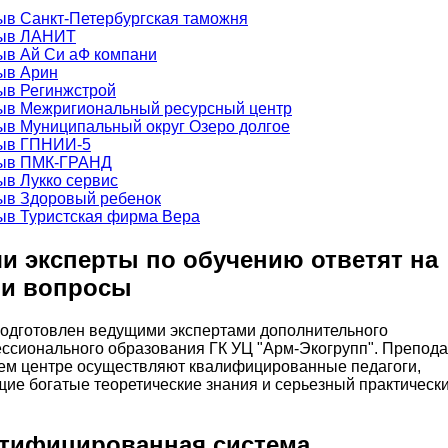
и эксперты по обучению ответят на
и вопросы
подготовлен ведущими экспертами дополнительного
ссионального образования ГК УЦ "Арм-Экогрупп". Препод
ем центре осуществляют квалифицированные педагоги,
ие богатые теоретические знания и серьезный практическ
тифицированная система