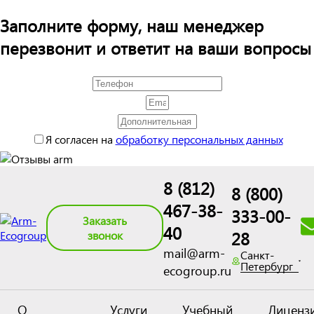
Заполните форму, наш менеджер
перезвонит и ответит на ваши вопросы
Я согласен на
обработку персональных данных
8 (812)
8 (800)
467-38-
333-00-
Заказать
40
28
звонок
mail@arm-
Санкт-
Петербург
ecogroup.ru
О
Услуги
Учебный
Лиценз