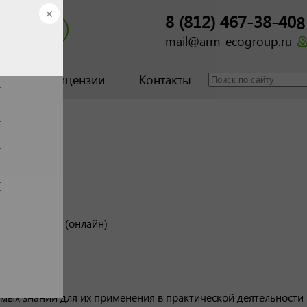
8 (812) 467-38-40
8
 звонок
mail@arm-ecogroup.ru
ит на
нтр
Лицензии
Контакты
ериология
истанционная (онлайн)
ых знаний для их применения в практической деятельности