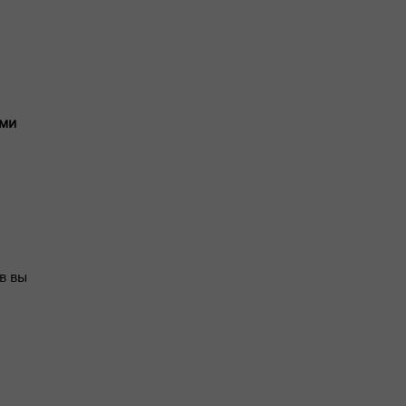
ами
в вы