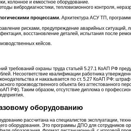
ки, колонное и емкостное оборудование.
тоды вибродиагностики, тепловизионного контроля, нераз
логическими процессами.
Архитектура АСУ ТП, программи
авление рисками, предупреждение аварийных ситуаций, л
фектация, восстановление деталей, испытания после ремо
изводственных кейсов.
наний требований охраны труда статьей 5.27.1 КоАП РФ пре
 рублей. Несоответствие квалификации работника утвержде
онодательства и наказывается по ст. 5.27 КоАП РФ: штраф 
пасного производственного объекта без аттестованного пе
1 КоАП РФ). Таким образом, отсутствие диплома о професси
едприятия.
газовому оборудованию
дованию рассчитана на специалистов эксплуатации, техни
го оборудования. Это программы ДПО для сотрудников ор
филя образования. Формат дистанционный, с итоговой про