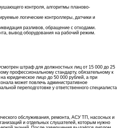
рушающего контроля, алгоритмы планово-
руемые логические контроллеры, датчики и
иквидация разливов, обращение с отходами.
нта, вывод оборудования на рабочий режим.
дусмотрен штраф для должностных лиц от 15 000 до 25
нному профессиональному стандарту, обязательному к
на юридическое лицо до 50 000 рублей, а при
рсонала может повлечь административное
ональной переподготовке у ответственного специалиста
ческого обслуживания, ремонта, АСУ ТП, насосных и
ганизаций и отдельных слушателей, которым нужно
веркой знаний. После завершения выдаётся диплом