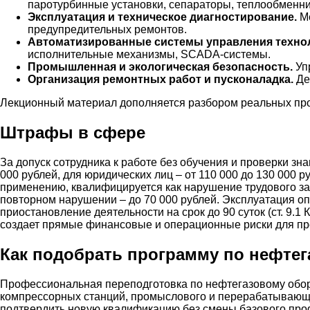
паротурбинные установки, сепараторы, теплообменни
Эксплуатация и техническое диагностирование.
Ме
предупредительных ремонтов.
Автоматизированные системы управления техно
исполнительные механизмы, SCADA-системы.
Промышленная и экологическая безопасность.
Упр
Организация ремонтных работ и пусконаладка.
Де
Лекционный материал дополняется разбором реальных про
Штрафы в сфере
За допуск сотрудника к работе без обучения и проверки з
000 рублей, для юридических лиц – от 110 000 до 130 000
применению, квалифицируется как нарушение трудового зак
повторном нарушении – до 70 000 рублей. Эксплуатация о
приостановление деятельности на срок до 90 суток (ст. 9.
создает прямые финансовые и операционные риски для пр
Как подобрать программу по нефте
Профессиональная переподготовка по нефтегазовому обору
компрессорных станций, промыслового и перерабатывающе
подтвердить новую квалификацию без смены базового про