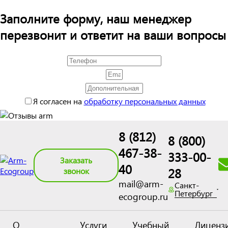
Заполните форму, наш менеджер
перезвонит и ответит на ваши вопросы
Я согласен на
обработку персональных данных
8 (812)
8 (800)
467-38-
333-00-
Заказать
40
28
звонок
mail@arm-
Санкт-
Петербург
ecogroup.ru
О
Услуги
Учебный
Лиценз