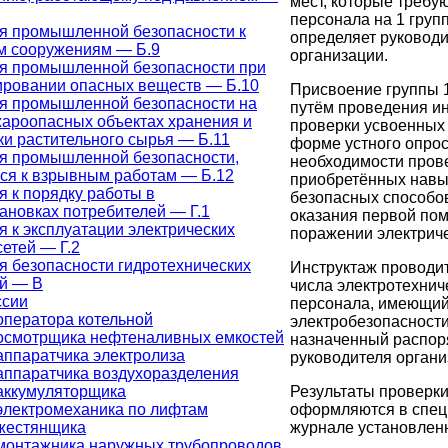
мест, которые требу
персонала на 1 групп
я промышленной безопасности к
определяет руководи
 сооружениям — Б.9
организации.
я промышленной безопасности при
ировании опасных веществ — Б.10
Присвоение группы 
я промышленной безопасности на
путём проведения ин
ароопасных объектах хранения и
проверки усвоенных 
ки растительного сырья — Б.11
форме устного опрос
я промышленной безопасности,
необходимости пров
ся к взрывным работам — Б.12
приобретённых навы
 к порядку работы в
безопасных способо
ановках потребителей — Г.1
оказания первой по
 к эксплуатации электрических
поражении электриче
сетей — Г.2
я безопасности гидротехнических
Инструктаж проводит
й — В
числа электротехнич
ссии
персонала, имеющий 
оператора котельной
электробезопасности
осмотрщика нефтеналивных емкостей
назначенный распо
аппаратчика электролиза
руководителя органи
аппаратчика воздухоразделения
Результаты проверк
аккумуляторщика
оформляются в спе
электромеханика по лифтам
журнале установлен
жестянщика
монтажника наружных трубопроводов