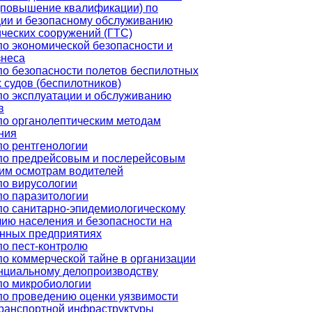
(повышение квалификации) по
ции и безопасному обслуживанию
ических сооружений (ГТС)
по экономической безопасности и
знеса
по безопасности полетов беспилотных
 судов (беспилотников)
по эксплуатации и обслуживанию
в
по органолептическим методам
ния
по рентгенологии
по предрейсовым и послерейсовым
им осмотрам водителей
по вирусологии
по паразитологии
по санитарно-эпидемиологическому
чию населения и безопасности на
нных предприятиях
по пест-контролю
по коммерческой тайне в организации
нциальному делопроизводству
по микробиологии
по проведению оценки уязвимости
транспортной инфраструктуры