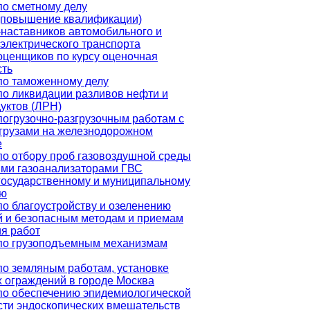
по сметному делу
(повышение квалификации)
-наставников автомобильного и
электрического транспорта
оценщиков по курсу оценочная
сть
по таможенному делу
по ликвидации разливов нефти и
уктов (ЛРН)
погрузочно-разгрузочным работам с
грузами на железнодорожном
е
по отбору проб газовоздушной среды
ми газоанализаторами ГВС
государственному и муниципальному
ию
по благоустройству и озеленению
й и безопасным методам и приемам
я работ
по грузоподъемным механизмам
по земляным работам, установке
 ограждений в городе Москва
по обеспечению эпидемиологической
сти эндоскопических вмешательств