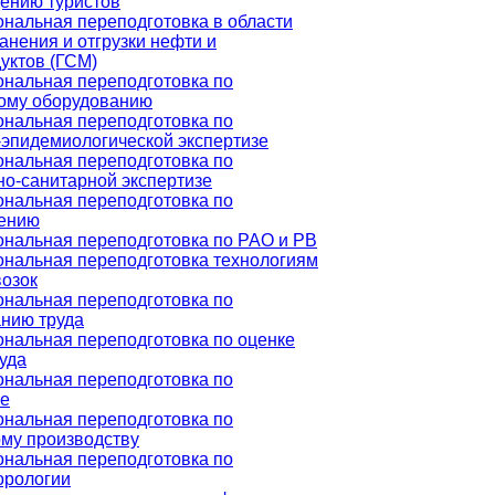
ению туристов
нальная переподготовка в области
анения и отгрузки нефти и
уктов (ГСМ)
нальная переподготовка по
ому оборудованию
нальная переподготовка по
-эпидемиологической экспертизе
нальная переподготовка по
но-санитарной экспертизе
нальная переподготовка по
ению
нальная переподготовка по РАО и РВ
нальная переподготовка технологиям
возок
нальная переподготовка по
нию труда
нальная переподготовка по оценке
уда
нальная переподготовка по
ре
нальная переподготовка по
му производству
нальная переподготовка по
орологии