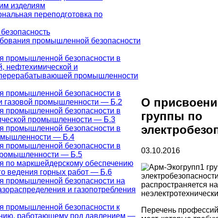
им изделиям
нальная переподготовка по
безопасность
бования промышленной безопасности
я промышленной безопасности в
й, нефтехимической и
оперерабатывающей промышленности
я промышленной безопасности в
О присвоени
и газовой промышленности — Б.2
я промышленной безопасности в
группы по
ической промышленности — Б.3
электробезо
я промышленной безопасности в
омышленности — Б.4
я промышленной безопасности в
03.10.2016
промышленности — Б.5
я по маркшейдерскому обеспечению
1 гр
го ведения горных работ — Б.6
электробезопасност
я промышленной безопасности на
распространяется на
газораспределения и газопотребления
неэлектротехнически
я промышленной безопасности к
Перечень профессий
нию, работающему под давлением —