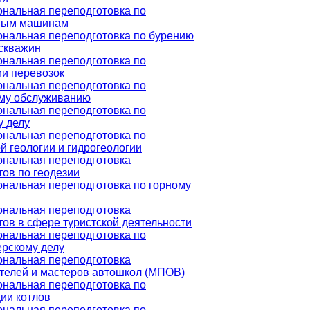
нальная переподготовка по
ным машинам
нальная переподготовка по бурению
 скважин
нальная переподготовка по
ии перевозок
нальная переподготовка по
му обслуживанию
нальная переподготовка по
у делу
нальная переподготовка по
 геологии и гидрогеологии
нальная переподготовка
тов по геодезии
нальная переподготовка по горному
нальная переподготовка
ов в сфере туристской деятельности
нальная переподготовка по
рскому делу
нальная переподготовка
телей и мастеров автошкол (МПОВ)
нальная переподготовка по
ии котлов
нальная переподготовка по