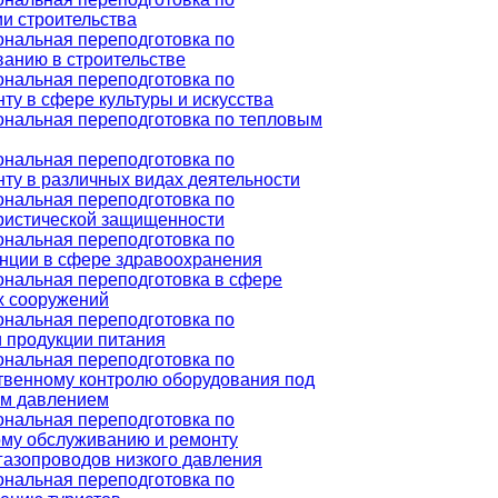
и строительства
нальная переподготовка по
ванию в строительстве
нальная переподготовка по
у в сфере культуры и искусства
нальная переподготовка по тепловым
нальная переподготовка по
ту в различных видах деятельности
нальная переподготовка по
ристической защищенности
нальная переподготовка по
нции в сфере здравоохранения
нальная переподготовка в сфере
 сооружений
нальная переподготовка по
и продукции питания
нальная переподготовка по
твенному контролю оборудования под
м давлением
нальная переподготовка по
ому обслуживанию и ремонту
газопроводов низкого давления
нальная переподготовка по