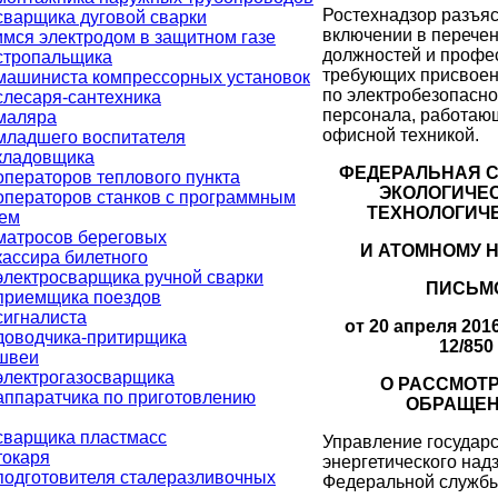
Ростехнадзор разъяс
сварщика дуговой сварки
включении в перече
мся электродом в защитном газе
должностей и профе
стропальщика
требующих присвоен
машиниста компрессорных установок
по электробезопасно
слесаря-сантехника
персонала, работаю
маляра
офисной техникой.
младшего воспитателя
кладовщика
ФЕДЕРАЛЬНАЯ С
операторов теплового пункта
ЭКОЛОГИЧЕС
операторов станков с программным
ТЕХНОЛОГИЧ
ем
матросов береговых
И АТОМНОМУ 
кассира билетного
электросварщика ручной сварки
ПИСЬМ
приемщика поездов
сигналиста
от 20 апреля 2016 
доводчика-притирщика
12/850
швеи
электрогазосварщика
О РАССМОТ
аппаратчика по приготовлению
ОБРАЩЕ
сварщика пластмасс
Управление государ
токаря
энергетического над
подготовителя сталеразливочных
Федеральной службы