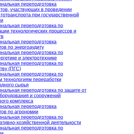
нальная переподготовка
тов, участвующих в проведении
втотранспорта при государственной
ии
нальная переподготовка по
ации технологических процессов и
тв
нальная переподготовка
ов по энергоаудиту
нальная переподготовка по
ргетике и электротехнике
нальная переподготовка по
тву (ПГС)
нальная переподготовка по
м технологиям переработки
одного сырья
нальная переподготовка по защите от
оборудования и сооружений
вого комплекса
нальная переподготовка
тов по агрономии
нальная переподготовка по
ативно-хозяйственной деятельности
нальная переподготовка по
ии