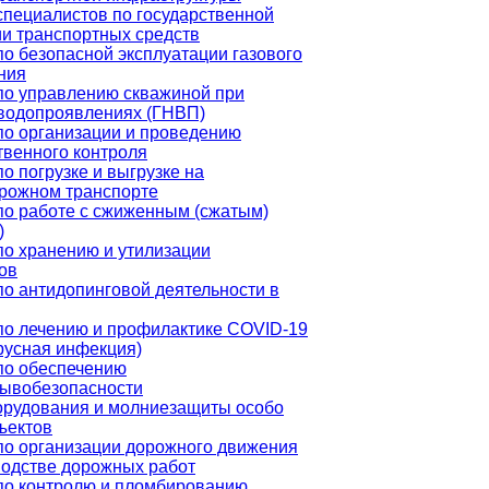
специалистов по государственной
ии транспортных средств
о безопасной эксплуатации газового
ния
по управлению скважиной при
водопроявлениях (ГНВП)
по организации и проведению
твенного контроля
о погрузке и выгрузке на
рожном транспорте
по работе с сжиженным (сжатым)
)
по хранению и утилизации
ов
по антидопинговой деятельности в
по лечению и профилактике COVID-19
русная инфекция)
по обеспечению
ывобезопасности
орудования и молниезащиты особо
ъектов
по организации дорожного движения
водстве дорожных работ
по контролю и пломбированию