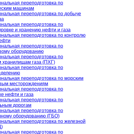
нальная переподготовка по
еским машинам
нальная переподготовка по добыче
за
нальная переподготовка по
ровке и хранению нефти и газа
нальная переподготовка по контролю
нефти
нальная переподготовка по
вому оборудованию
нальная переподготовка по
 хранилищам газа (ПХГ)
нальная переподготовка по
еделению
нальная переподготовка по морским
вым месторождениям
нальная переподготовка по
е нефти и газа
нальная переподготовка по
ьным дорогам
нальная переподготовка по
нному оборудованию (ГБО)
нальная переподготовка по железной
Д)
нальная переподготовка по