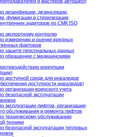
преподавателей и мастеров автошкол
по дезинфекции, дезинсекции,
ии, фумигации и стерилизации
внутренних аудиторов по СМК ISO
по экспортному контролю
по измерению и оценке вредных
твенных факторов
по защите персональных данных
по обращению с медицинскими
противодействию коррупции
пции)
по доступной среде для инвалидов
обеспечения доступности инвалидов)
о организации воинского учета
по безопасной эксплуатации
тановок
по эксплуатации лифтов, организации
ого обслуживания и ремонта лифтов
по техническому обслуживанию
ой техники
по безопасной эксплуатации тепловых
ановок