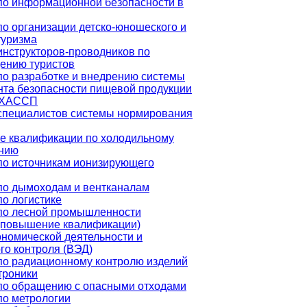
по информационной безопасности в
по организации детско-юношеского и
туризма
инструкторов-проводников по
ению туристов
по разработке и внедрению системы
та безопасности пищевой продукции
е ХАССП
специалистов системы нормирования
 квалификации по холодильному
нию
по источникам ионизирующего
по дымоходам и вентканалам
о логистике
по лесной промышленности
(повышение квалификации)
номической деятельности и
го контроля (ВЭД)
по радиационному контролю изделий
троники
по обращению с опасными отходами
по метрологии