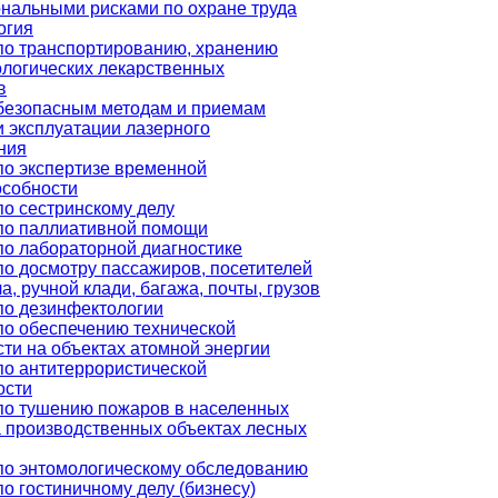
нальными рисками по охране труда
огия
по транспортированию, хранению
логических лекарственных
в
безопасным методам и приемам
и эксплуатации лазерного
ния
по экспертизе временной
особности
по сестринскому делу
по паллиативной помощи
по лабораторной диагностике
по досмотру пассажиров, посетителей
а, ручной клади, багажа, почты, грузов
по дезинфектологии
по обеспечению технической
ти на объектах атомной энергии
по антитеррористической
ости
по тушению пожаров в населенных
а производственных объектах лесных
по энтомологическому обследованию
о гостиничному делу (бизнесу)