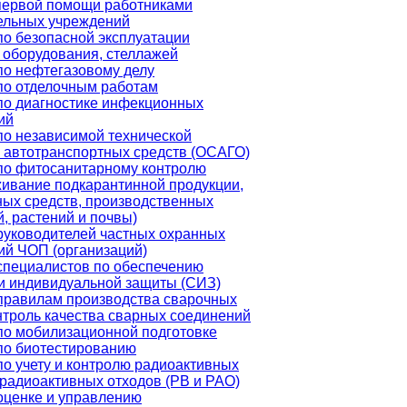
первой помощи работниками
ельных учреждений
по безопасной эксплуатации
 оборудования, стеллажей
по нефтегазовому делу
по отделочным работам
по диагностике инфекционных
ий
по независимой технической
е автотранспортных средств (ОСАГО)
по фитосанитарному контролю
живание подкарантинной продукции,
ных средств, производственных
, растений и почвы)
руководителей частных охранных
ий ЧОП (организаций)
специалистов по обеспечению
и индивидуальной защиты (СИЗ)
правилам производства сварочных
нтроль качества сварных соединений
по мобилизационной подготовке
по биотестированию
по учету и контролю радиоактивных
 радиоактивных отходов (РВ и РАО)
оценке и управлению