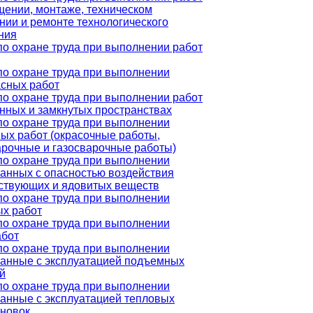
щении, монтаже, техническом
нии и ремонте технологического
ния
по охране труда при выполнении работ
по охране труда при выполнении
сных работ
по охране труда при выполнении работ
нных и замкнутых пространствах
по охране труда при выполнении
ых работ (окрасочные работы,
арочные и газосварочные работы)
по охране труда при выполнении
занных с опасностью воздействия
ствующих и ядовитых веществ
по охране труда при выполнении
ых работ
по охране труда при выполнении
абот
по охране труда при выполнении
язанные с эксплуатацией подъемных
й
по охране труда при выполнении
занные с эксплуатацией тепловых
ановок