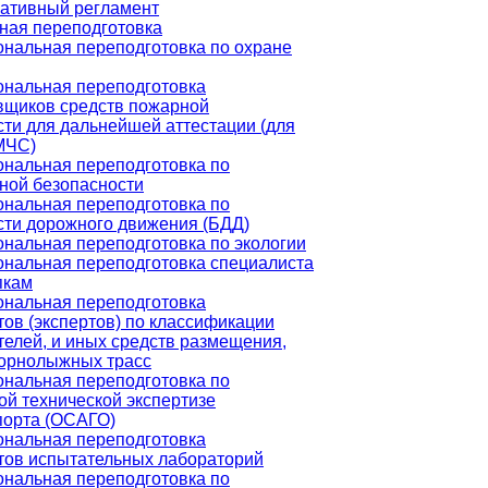
ативный регламент
ная переподготовка
нальная переподготовка по охране
нальная переподготовка
вщиков средств пожарной
сти для дальнейшей аттестации (для
МЧС)
нальная переподготовка по
ной безопасности
нальная переподготовка по
сти дорожного движения (БДД)
нальная переподготовка по экологии
нальная переподготовка специалиста
пкам
нальная переподготовка
ов (экспертов) по классификации
телей, и иных средств размещения,
горнолыжных трасс
нальная переподготовка по
ой технической экспертизе
порта (ОСАГО)
нальная переподготовка
тов испытательных лабораторий
нальная переподготовка по