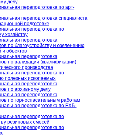
му делу
нальная переподготовка по арт-
нальная переподготовка специалиста
зационной подготовке
нальная переподготовка по
му хозяйству
нальная переподготовка
ов по благоустройству и озеленению
 и объектов
нальная переподготовка
тов по валидации (квалификации)
ического производства
нальная переподготовка по
ю полезных ископаемых
нальная переподготовка
тов по архивному делу
нальная переподготовка
тов по горноспасательным работам
нальная переподготовка по РХБ-
нальная переподготовка по
тву резиновых смесей
нальная переподготовка по
ке