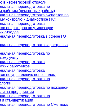
ю в нефтегазовой отрасли
нальная переподготовка по
м работам (ремонтные работы)
нальная переподготовка экспертов по
му контролю и диагностике (ТО)
нальная переподготовка
тов операторов по утилизации
их отходов
нальная переподготовка в сфере ГО
нальная переподготовка кадастровых
в
нальная переподготовка по
кому учету
нальная переподготовка
еских работников
нальная переподготовка
тов по управлению персоналом
нальная переподготовка по
ологии
нальная переподготовка по пожарной
сти на предприятии
нальная переподготовка по
и и стандартизации
нальная переподготовка по Сметному