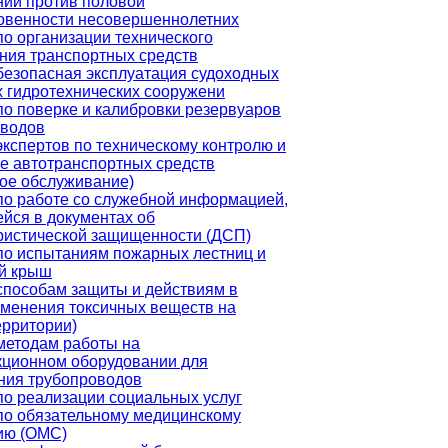
ний против половой
овенности несовершеннолетних
о организации технического
ния транспортных средств
безопасная эксплуатация судоходных
х гидротехнических сооружени
по поверке и калибровки резервуаров
оводов
кспертов по техническому контролю и
ке автотранспортных средств
кое обслуживание)
по работе со служебной информацией,
йся в документах об
ристической защищенности (ДСП)
по испытаниям пожарных лестниц и
й крыш
способам защиты и действиям в
именения токсичных веществ на
ерритории)
методам работы на
кционном оборудовании для
ния трубопроводов
по реализации социальных услуг
по обязательному медицинскому
ию (ОМС)