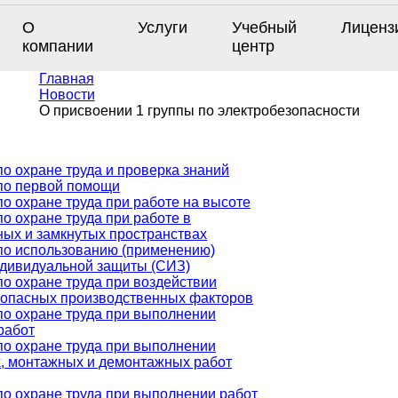
О
Услуги
Учебный
Лиценз
компании
центр
Главная
Новости
О присвоении 1 группы по электробезопасности
о охране труда и проверка знаний
по первой помощи
о охране труда при работе на высоте
о охране труда при работе в
ных и замкнутых пространствах
по использованию (применению)
ндивидуальной защиты (СИЗ)
о охране труда при воздействии
 опасных производственных факторов
по охране труда при выполнении
работ
по охране труда при выполнении
, монтажных и демонтажных работ
по охране труда при выполнении работ