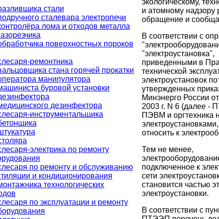
экологическому, тех
разливщика стали
и атомному надзору
подручного сталевара электропечи
обращение и сообща
контролёра лома и отходов металла
газорезчика
В соответствии с оп
обработчика поверхностных пороков
"электрооборудовани
"электроустановка",
слесаря-ремонтника
приведенными в Пр
вальцовщика стана горячей прокатки
технической эксплуа
оператора манипулятора
электроустановок по
машиниста буровой установки
утвержденных прика
дезинфектора
Минэнерго России от
медицинского дезинфектора
2003 г. N 6 (далее -
слесаря-инструментальщика
ПЭВМ и оргтехника 
бетонщика
электроустановками,
штукатура
относить к электроо
столяра
Тем не менее,
слесаря-электрика по ремонту
электрооборудовани
орудования
подключенное к элек
слесаря по ремонту и обслуживанию
сети электроустановк
нтиляции и кондиционирования
становится частью э
монтажника технологических
электроустановки.
одов
лесаря по эксплуатации и ремонту
В соответствии с пун
оборудования
ПТЭЭП перечень дол