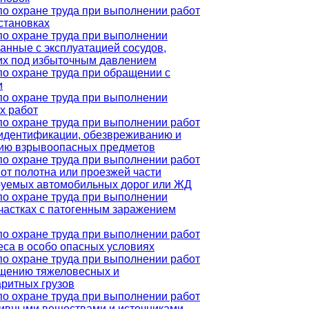
по охране труда при выполнении работ
становках
по охране труда при выполнении
занные с эксплуатацией сосудов,
х под избыточным давлением
по охране труда при обращении с
и
по охране труда при выполнении
х работ
по охране труда при выполнении работ
, идентификации, обезвреживанию и
ию взрывоопасных предметов
по охране труда при выполнении работ
 от полотна или проезжей части
руемых автомобильных дорог или ЖД
по охране труда при выполнении
участках с патогенным заражением
по охране труда при выполнении работ
еса в особо опасных условиях
по охране труда при выполнении работ
щению тяжеловесных и
аритных грузов
по охране труда при выполнении работ
тивными веществами и источниками