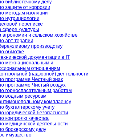
по библиотечному делу
о защите от коррозии
по методам изоляции
по нутрициологии
деловой переписке
в сфере культуры
 агрономии и сельском хозяйстве
по арт-терапии
бережливому производству
по обмотке
ехнической документации в IT
по межнациональным и
ссиональным отношениям
онтрольной (надзорной) деятельности
по программе Честный знак
по программе Чистый воздух
по горноспасательным работам
по водным ресурсам
антимонопольному комплаенсу
о бухгалтерскому учету
по юридической безопасности
по контролю качества
по медицинской деятельности
по брокерскому делу
ое имущество