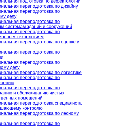
нальная подготовка по дефектологии
нальная переподготовка по дизайну
нальная переподготовка по
му делу
нальная переподготовка по
м системам зданий и сооружений
нальная переподготовка по
онным технологиям
нальная переподготовка по оценке и
нальная переподготовка по
ии
нальная переподготовка по
ному делу
нальная переподготовка по логистике
нальная переподготовка по
роению
нальная переподготовка по
ванию и обслуживанию чистых
твенных помещений
нальная переподготовка специалиста
ушающему контролю
нальная переподготовка по лесному
нальная переподготовка по