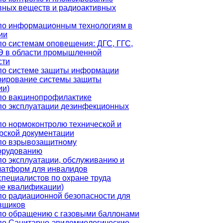
вных веществ и радиоактивных
по информационным технологиям в
ии
по системам оповещения: ДГС, ГГС,
 в области промышленной
сти
по системе защиты информации
рирование системы защиты
ии)
по вакцинопрофилактике
по эксплуатации дезинфекционных
по нормоконтролю технической и
орской документации
по взрывозащитному
орудованию
по эксплуатации, обслуживанию и
латформ для инвалидов
специалистов по охране труда
е квалификации)
по радиационной безопасности для
вщиков
по обращению с газовыми баллонами
по Санитарно-эпидемиологические