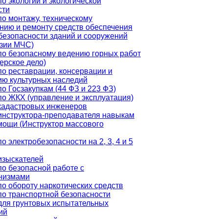
о экологии и экологической
сти
по монтажу, техническому
нию и ремонту средств обеспечения
безопасности зданий и сооружений
нзии МЧС)
по безопасному ведению горных работ
ерское дело)
по реставрации, консервации и
ию культурных наследий
о Госзакупкам (44 ФЗ и 223 ФЗ)
по ЖКХ (управление и эксплуатация)
кадастровых инженеров
инструктора-преподавателя навыкам
мощи (Инструктор массового
о электробезопасности на 2, 3, 4 и 5
изыскателей
о безопасной работе с
низмами
о обороту наркотических средств
по транспортной безопасности
для грунтовых испытательных
ий