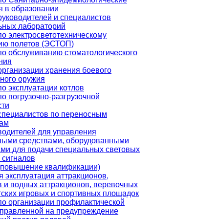
я в образовании
руководителей и специалистов
ьных лабораторий
по электросветотехническому
ию полетов (ЭСТОП)
по обслуживанию стоматологического
ния
организации хранения боевого
ьного оружия
о эксплуатации котлов
о погрузочно-разгрузочной
сти
специалистов по переносным
ам
водителей для управления
ными средствами, оборудованными
ами для подачи специальных световых
 сигналов
(повышение квалификации)
я эксплуатация аттракционов,
в и водных аттракционов, веревочных
тских игровых и спортивных площадок
по организации профилактической
аправленной на предупреждение