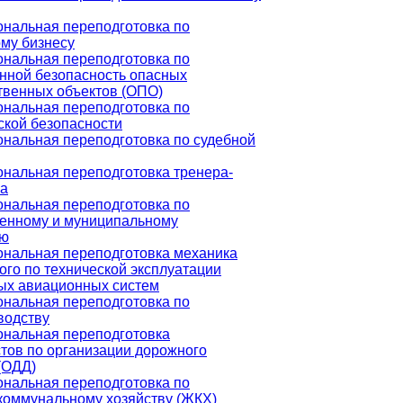
нальная переподготовка по
ому бизнесу
нальная переподготовка по
ной безопасность опасных
твенных объектов (ОПО)
нальная переподготовка по
ской безопасности
нальная переподготовка по судебной
нальная переподготовка тренера-
ра
нальная переподготовка по
венному и муниципальному
ию
нальная переподготовка механика
го по технической эксплуатации
ых авиационных систем
нальная переподготовка по
водству
нальная переподготовка
тов по организации дорожного
(ОДД)
нальная переподготовка по
оммунальному хозяйству (ЖКХ)