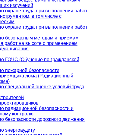
щих излучений
по охране труда при выполнении работ
нструментом, в том числе с
ческим
по охране труда при выполнении работ
по безопасным методам и приемам
я работ на высоте с применением
одмащивания
по ГОЧС (Обучение по гражданской
по пожарной безопасности
приемщика лома (Радиационный
ома)
по специальной оценке условий труда
строителей
проектировщиков
по радиационной безопасности и
ному контролю
по безопасности дорожного движения
по энергоаудиту