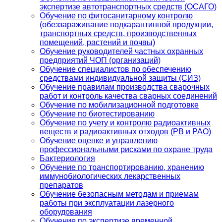
экспертизе автотранспортных средств (ОСАГО)
Обучение по фитосанитарному контролю
(обеззараживание подкарантинной продукции,
транспортных средств, производственных
помещений, растений и почвы)
Обучение руководителей частных охранных
предприятий ЧОП (организаций)
Обучение специалистов по обеспечению
средствами индивидуальной защиты (СИЗ)
Обучение правилам производства сварочных
работ и контроль качества сварных соединений
Обучение по мобилизационной подготовке
Обучение по биотестированию
Обучение по учету и контролю радиоактивных
веществ и радиоактивных отходов (РВ и РАО)
Обучение оценке и управлению
профессиональными рисками по охране труда
Бактериология
Обучение по транспортированию, хранению
иммунобиологических лекарственных
препаратов
Обучение безопасным методам и приемам
работы при эксплуатации лазерного
оборудования
Обучение по экспертизе временной