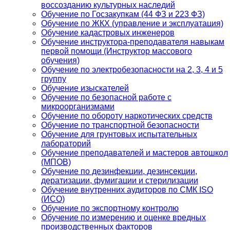
воссозданию культурных наследий
Обучение по Госзакупкам (44 ФЗ и 223 ФЗ)
Обучение по ЖКХ (управление и эксплуатация)
Обучение кадастровых инженеров
Обучение инструктора-преподавателя навыкам
первой помощи (Инструктор массового
обучения)
Обучение по электробезопасности на 2, 3, 4 и 5
группу
Обучение изыскателей
Обучение по безопасной работе с
микроорганизмами
Обучение по обороту наркотических средств
Обучение по транспортной безопасности
Обучение для грунтовых испытательных
лабораторий
Обучение преподавателей и мастеров автошкол
(МПОВ)
Обучение по дезинфекции, дезинсекции,
дератизации, фумигации и стерилизации
Обучение внутренних аудиторов по СМК ISO
(ИСО)
Обучение по экспортному контролю
Обучение по измерению и оценке вредных
производственных факторов