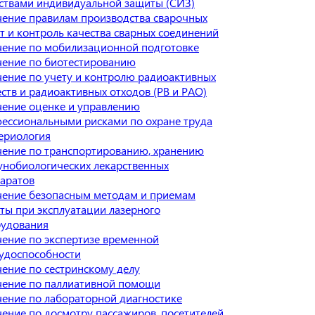
ствами индивидуальной защиты (СИЗ)
ение правилам производства сварочных
т и контроль качества сварных соединений
ение по мобилизационной подготовке
ение по биотестированию
ение по учету и контролю радиоактивных
ств и радиоактивных отходов (РВ и РАО)
ение оценке и управлению
ессиональными рисками по охране труда
ериология
ение по транспортированию, хранению
нобиологических лекарственных
аратов
ение безопасным методам и приемам
ты при эксплуатации лазерного
удования
ение по экспертизе временной
удоспособности
ение по сестринскому делу
ение по паллиативной помощи
ение по лабораторной диагностике
ение по досмотру пассажиров, посетителей