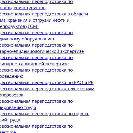
ессиональная переподготовка по
овождению туристов
ессиональная переподготовка в области
ма, хранения и отгрузки нефти и
епродуктов (ГСМ)
ессиональная переподготовка по
дильному оборудованию
ессиональная переподготовка по
тарно-эпидемиологической экспертизе
ессиональная переподготовка по
ринарно-санитарной экспертизе
ессиональная переподготовка по
ароведению
ессиональная переподготовка по РАО и РВ
ессиональная переподготовка технологиям
оперевозок
ессиональная переподготовка по
ированию труда
ессиональная переподготовка по оценке
вий труда
ессиональная переподготовка по
тектуре