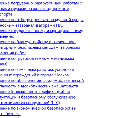
ение погрузочно-разгрузочным работам с
ными грузами на железнодорожном
спорте
ение по отбору проб газовоздушной среды
носными газоанализаторами ГВС
ение государственному и муниципальному
авлению
ение по благоустройству и озеленению
иторий и безопасным методам и приемам
лнения работ
ение по грузоподъемным механизмам
нам)
ение по земляным работам, установке
енных ограждений в городе Москва
ение по обеспечению эпидемиологической
пасности эндоскопических вмешательств
ение (повышение квалификации) по
луатации и безопасному обслуживанию
отехнических сооружений (ГТС)
ение по экономической безопасности и
те бизнеса