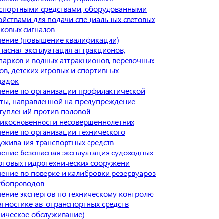
спортными средствами, оборудованными
ойствами для подачи специальных световых
уковых сигналов
ение (повышение квалификации)
пасная эксплуатация аттракционов,
парков и водных аттракционов, веревочных
ов, детских игровых и спортивных
щадок
ение по организации профилактической
ты, направленной на предупреждение
туплений против половой
икосновенности несовершеннолетних
ение по организации технического
уживания транспортных средств
ение безопасная эксплуатация судоходных
ртовых гидротехнических сооружени
ение по поверке и калибровки резервуаров
убопроводов
ение экспертов по техническому контролю
агностике автотранспортных средств
ническое обслуживание)