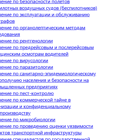
ение по безопасности полетов
илотных воздушных судов (беспилотников)
ение по эксплуатации и обслуживанию
графов
ение по органолептическим методам
едования
ение по рентгенологии
ение по предрейсовым и послерейсовым
цинским осмотрам водителей
ение по вирусологии
ение по паразитологии
ение по санитарно-эпидемиологическому
ополучию населения и безопасности на
мышленных предприятиях
ение по пест-контролю
ение по коммерческой тайне в
низации и конфиденциальному
производству
ение по микробиологии
ение по проведению оценки уязвимости
ктов транспортной инфраструктуры
ение специалистов по государственной