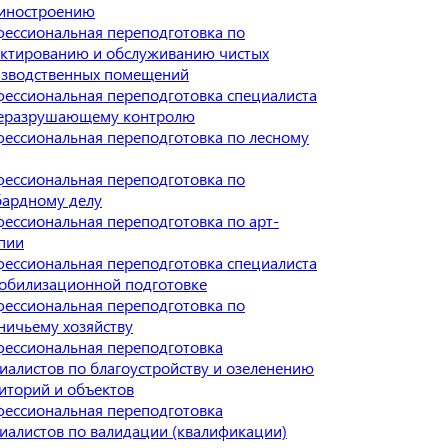
иностроению
ессиональная переподготовка по
ктированию и обслуживанию чистых
зводственных помещений
ессиональная переподготовка специалиста
неразрушающему контролю
ессиональная переподготовка по лесному
ессиональная переподготовка по
ардному делу
ессиональная переподготовка по арт-
пии
ессиональная переподготовка специалиста
обилизационной подготовке
ессиональная переподготовка по
ничьему хозяйству
ессиональная переподготовка
иалистов по благоустройству и озеленению
иторий и объектов
ессиональная переподготовка
иалистов по валидации (квалификации)