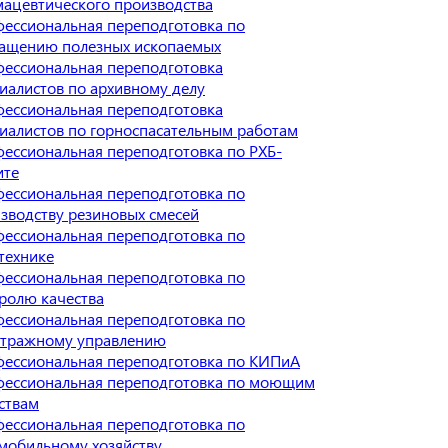
ацевтического производства
ессиональная переподготовка по
ащению полезных ископаемых
ессиональная переподготовка
иалистов по архивному делу
ессиональная переподготовка
иалистов по горноспасательным работам
ессиональная переподготовка по РХБ-
ите
ессиональная переподготовка по
зводству резиновых смесей
ессиональная переподготовка по
технике
ессиональная переподготовка по
ролю качества
ессиональная переподготовка по
тражному управлению
ессиональная переподготовка по КИПиА
ессиональная переподготовка по моющим
ствам
ессиональная переподготовка по
мобильному хозяйству