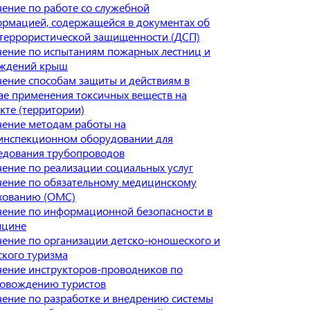
ение по работе со служебной
рмацией, содержащейся в документах об
террористической защищенности (ДСП)
ение по испытаниям пожарных лестниц и
аждений крыш
ение способам защиты и действиям в
ае применения токсичных веществ на
кте (территории)
ение методам работы на
инспекционном оборудовании для
едования трубопроводов
ение по реализации социальных услуг
ение по обязательному медицинскому
хованию (ОМС)
ение по информационной безопасности в
ицине
ение по организации детско-юношеского и
ского туризма
ение инструкторов-проводников по
овождению туристов
ение по разработке и внедрению системы