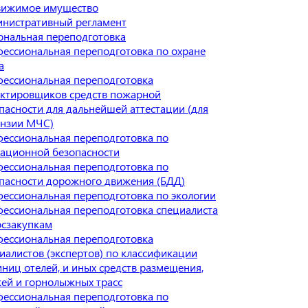
вижимое имущество
нистративный регламент
нальная переподготовка
ессиональная переподготовка по охране
а
ессиональная переподготовка
ктировщиков средств пожарной
пасности для дальнейшей аттестации (для
нзии МЧС)
ессиональная переподготовка по
ационной безопасности
ессиональная переподготовка по
пасности дорожного движения (БДД)
ессиональная переподготовка по экологии
ессиональная переподготовка специалиста
осзакупкам
ессиональная переподготовка
иалистов (экспертов) по классификации
иниц отелей, и иных средств размещения,
ей и горнолыжных трасс
ессиональная переподготовка по