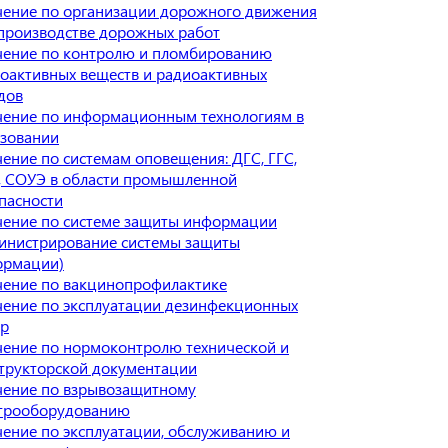
ение по организации дорожного движения
производстве дорожных работ
ение по контролю и пломбированию
оактивных веществ и радиоактивных
дов
ение по информационным технологиям в
зовании
ение по системам оповещения: ДГС, ГГС,
 СОУЭ в области промышленной
пасности
ение по системе защиты информации
инистрирование системы защиты
ормации)
ение по вакцинопрофилактике
ение по эксплуатации дезинфекционных
ер
ение по нормоконтролю технической и
трукторской документации
ение по взрывозащитному
трооборудованию
ение по эксплуатации, обслуживанию и