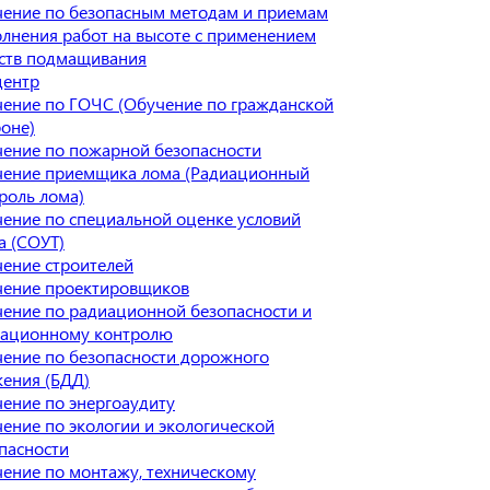
ение по безопасным методам и приемам
лнения работ на высоте с применением
ств подмащивания
центр
ение по ГОЧС (Обучение по гражданской
оне)
ение по пожарной безопасности
ение приемщика лома (Радиационный
роль лома)
ение по специальной оценке условий
а (СОУТ)
ение строителей
ение проектировщиков
ение по радиационной безопасности и
иационному контролю
ение по безопасности дорожного
ения (БДД)
ение по энергоаудиту
ение по экологии и экологической
пасности
ение по монтажу, техническому