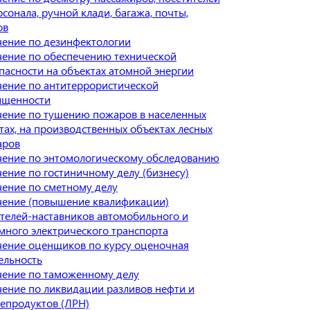
рсонала, ручной клади, багажа, почты,
ов
ение по дезинфектологии
ение по обеспечению технической
пасности на объектах атомной энергии
ение по антитеррористической
ищенности
ение по тушению пожаров в населенных
тах, на производственных объектах лесных
аров
ение по энтомологическому обследованию
ение по гостиничному делу (бизнесу)
ение по сметному делу
ение (повышение квалификации)
телей-наставников автомобильного и
много электрического транспорта
ение оценщиков по курсу оценочная
ельность
ение по таможенному делу
ение по ликвидации разливов нефти и
епродуктов (ЛРН)