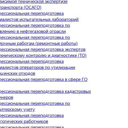
висимой технической экспертизе
транспорта (ОСАГО)
ессиональная переподготовка
иалистов испытательных лабораторий
ессиональная переподготовка по
влению в нефтегазовой отрасли
ессиональная переподготовка по
лочным работам (ремонтные работы)
ессиональная переподготовка экспертов
ехническому контролю и диагностике (ТО)
ессиональная переподготовка
иалистов операторов по утилизации
цинских отходов
ессиональная переподготовка в сфере ГО
ессиональная переподготовка кадастровых
енеров
ессиональная переподготовка по
алтерскому учету
ессиональная переподготовка
гогических работников
ессиональная переподготовка