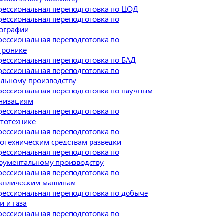
ессиональная переподготовка по ЦОД
ессиональная переподготовка по
ографии
ессиональная переподготовка по
тронике
ессиональная переподготовка по БАД
ессиональная переподготовка по
льному производству
ессиональная переподготовка по научным
низациям
ессиональная переподготовка по
тотехнике
ессиональная переподготовка по
отехническим средствам разведки
ессиональная переподготовка по
рументальному производству
ессиональная переподготовка по
авлическим машинам
ессиональная переподготовка по добыче
и и газа
ессиональная переподготовка по