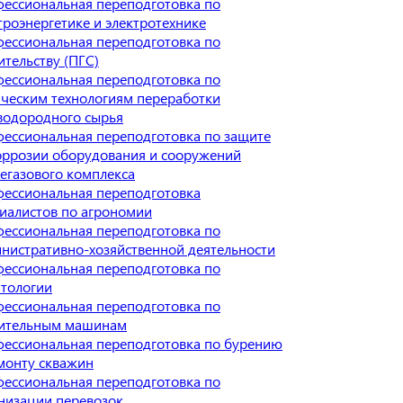
ессиональная переподготовка по
троэнергетике и электротехнике
ессиональная переподготовка по
ительству (ПГС)
ессиональная переподготовка по
ческим технологиям переработки
водородного сырья
ессиональная переподготовка по защите
оррозии оборудования и сооружений
егазового комплекса
ессиональная переподготовка
иалистов по агрономии
ессиональная переподготовка по
нистративно-хозяйственной деятельности
ессиональная переподготовка по
тологии
ессиональная переподготовка по
оительным машинам
ессиональная переподготовка по бурению
монту скважин
ессиональная переподготовка по
низации перевозок