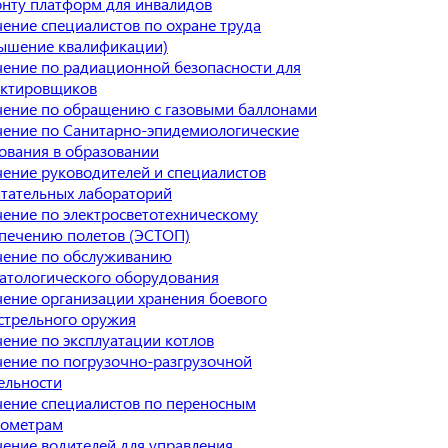
нту платформ для инвалидов
ение специалистов по охране труда
ышение квалификации)
ение по радиационной безопасности для
ектировщиков
ение по обращению с газовыми баллонами
ение по Санитарно-эпидемиологические
ования в образовании
ение руководителей и специалистов
тательных лабораторий
ение по электросветотехническому
печению полетов (ЭСТОП)
ение по обслуживанию
атологического оборудования
ение организации хранения боевого
стрельного оружия
ение по эксплуатации котлов
ение по погрузочно-разгрузочной
ельности
ение специалистов по переносным
рометрам
ение водителей для управления