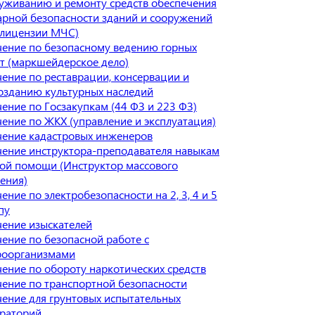
уживанию и ремонту средств обеспечения
рной безопасности зданий и сооружений
 лицензии МЧС)
ение по безопасному ведению горных
т (маркшейдерское дело)
ение по реставрации, консервации и
озданию культурных наследий
ение по Госзакупкам (44 ФЗ и 223 ФЗ)
ение по ЖКХ (управление и эксплуатация)
ение кадастровых инженеров
ение инструктора-преподавателя навыкам
ой помощи (Инструктор массового
ения)
ение по электробезопасности на 2, 3, 4 и 5
пу
ение изыскателей
ение по безопасной работе с
роорганизмами
ение по обороту наркотических средств
ение по транспортной безопасности
ение для грунтовых испытательных
раторий