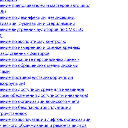
ение преподавателей и мастеров автошкол
ОВ)
ение по дезинфекции, дезинсекции,
тизации, фумигации и стерилизации
ение внутренних аудиторов по СМК ISO
О)
ение по экспортному контролю
ение по измерению и оценке вредных
зводственных факторов
ение по защите персональных данных
ение по обращению с медицинскими
дами
ение противодействию коррупции
икоррупции)
ение по доступной среде для инвалидов
росы обеспечения доступности инвалидов)
ение по организации воинского учета
ение по безопасной эксплуатации
троустановок
ение по эксплуатации лифтов, организации
ического обслуживания и ремонта лифтов