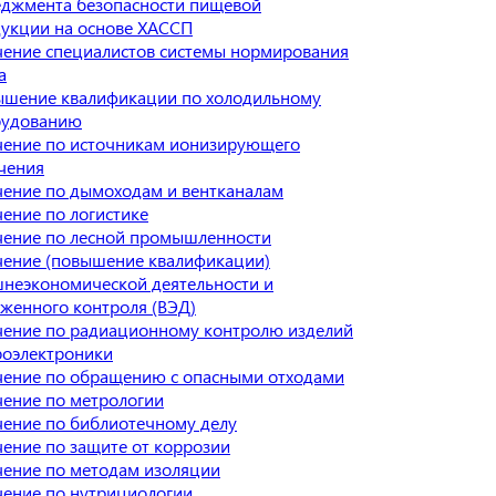
джмента безопасности пищевой
укции на основе ХАССП
ение специалистов системы нормирования
а
шение квалификации по холодильному
рудованию
ение по источникам ионизирующего
чения
ение по дымоходам и вентканалам
ение по логистике
ение по лесной промышленности
ение (повышение квалификации)
неэкономической деятельности и
женного контроля (ВЭД)
ение по радиационному контролю изделий
оэлектроники
ение по обращению с опасными отходами
ение по метрологии
ение по библиотечному делу
ение по защите от коррозии
ение по методам изоляции
ение по нутрициологии