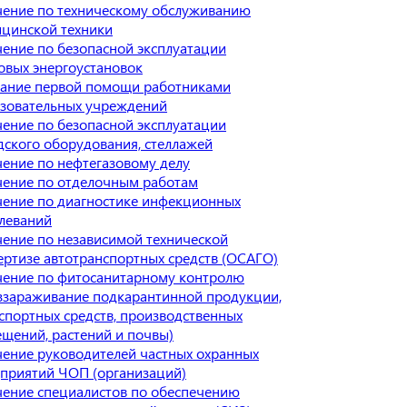
ение по техническому обслуживанию
цинской техники
ение по безопасной эксплуатации
овых энергоустановок
ание первой помощи работниками
зовательных учреждений
ение по безопасной эксплуатации
дского оборудования, стеллажей
ение по нефтегазовому делу
ение по отделочным работам
ение по диагностике инфекционных
леваний
ение по независимой технической
ертизе автотранспортных средств (ОСАГО)
ение по фитосанитарному контролю
ззараживание подкарантинной продукции,
спортных средств, производственных
щений, растений и почвы)
ение руководителей частных охранных
приятий ЧОП (организаций)
ение специалистов по обеспечению