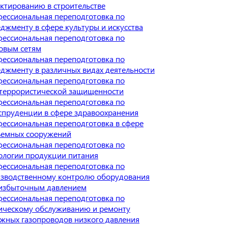
ктированию в строительстве
ессиональная переподготовка по
джменту в сфере культуры и искусства
ессиональная переподготовка по
овым сетям
ессиональная переподготовка по
джменту в различных видах деятельности
ессиональная переподготовка по
террористической защищенности
ессиональная переподготовка по
пруденции в сфере здравоохранения
ессиональная переподготовка в сфере
емных сооружений
ессиональная переподготовка по
ологии продукции питания
ессиональная переподготовка по
зводственному контролю оборудования
избыточным давлением
ессиональная переподготовка по
ическому обслуживанию и ремонту
жных газопроводов низкого давления