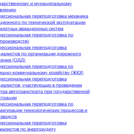
дарственному и муниципальному
авлению
ессиональная переподготовка механика
ционного по технической эксплуатации
илотных авиационных систем
ессиональная переподготовка по
производству
ессиональная переподготовка
иалистов по организации дорожного
ения (ОДД)
ессиональная переподготовка по
щно-коммунальному хозяйству (ЖКХ)
ессиональная переподготовка
иалистов, участвующих в проведении
тра автотранспорта при государственной
страции
ессиональная переподготовка по
матизации технологических процессов и
зводств
ессиональная переподготовка
иалистов по энергоаудиту