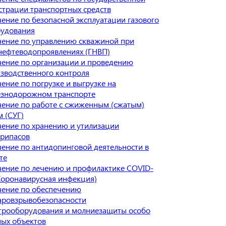
страции транспортных средств
ение по безопасной эксплуатации газового
удования
ение по управлению скважиной при
нефтеводопроявлениях (ГНВП)
ение по организации и проведению
зводственного контроля
ение по погрузке и выгрузке на
знодорожном транспорте
ение по работе с сжиженным (сжатым)
м (СУГ)
ение по хранению и утилизации
рипасов
ение по антидопинговой деятельности в
те
ение по лечению и профилактике COVID-
Коронавирусная инфекция)
ение по обеспечению
ровзрывобезопасности
трооборудования и молниезащиты особо
ых объектов