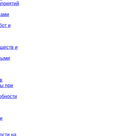
дприятий
вами
бот и
еществ и
ными
в
ты при
обности
и
ости на