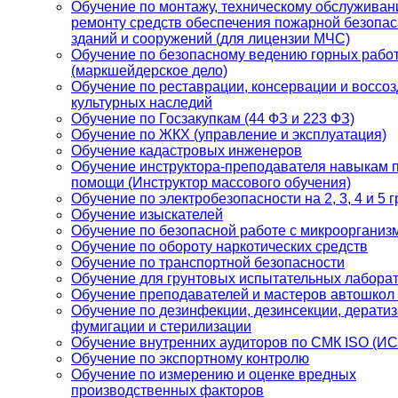
Обучение по монтажу, техническому обслуживан
ремонту средств обеспечения пожарной безопас
зданий и сооружений (для лицензии МЧС)
Обучение по безопасному ведению горных рабо
(маркшейдерское дело)
Обучение по реставрации, консервации и воссо
культурных наследий
Обучение по Госзакупкам (44 ФЗ и 223 ФЗ)
Обучение по ЖКХ (управление и эксплуатация)
Обучение кадастровых инженеров
Обучение инструктора-преподавателя навыкам 
помощи (Инструктор массового обучения)
Обучение по электробезопасности на 2, 3, 4 и 5 
Обучение изыскателей
Обучение по безопасной работе с микроорганиз
Обучение по обороту наркотических средств
Обучение по транспортной безопасности
Обучение для грунтовых испытательных лабора
Обучение преподавателей и мастеров автошкол
Обучение по дезинфекции, дезинсекции, дератиз
фумигации и стерилизации
Обучение внутренних аудиторов по СМК ISO (И
Обучение по экспортному контролю
Обучение по измерению и оценке вредных
производственных факторов