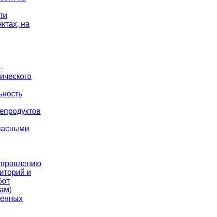
ти
ктах, на
-
ического
ьность
тепродуктов
опасными
управлению
иторий и
бот
ам)
менных