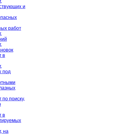
,
йствующих и
опасных
вых работ
,
ний
,
ановок
т в
,
х под
вотными
олазных
 по поиску,
ю
т в
атируемых
, на