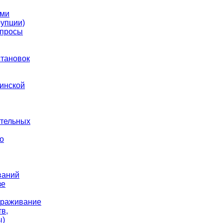
ами
упции)
опросы
становок
инской
ательных
о
ваний
зе
араживание
в,
ы)