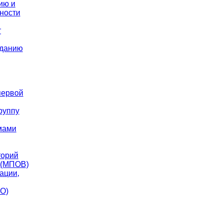
ию и
ности
т
зданию
первой
группу
мами
торий
 (МПОВ)
ации,
СО)