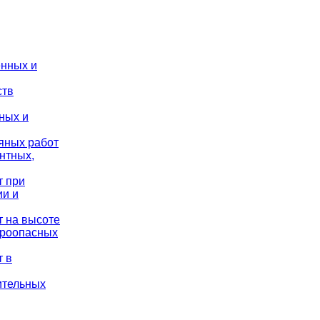
енных и
ств
ных и
яных работ
нтных,
т при
ии и
т на высоте
ароопасных
т в
ительных