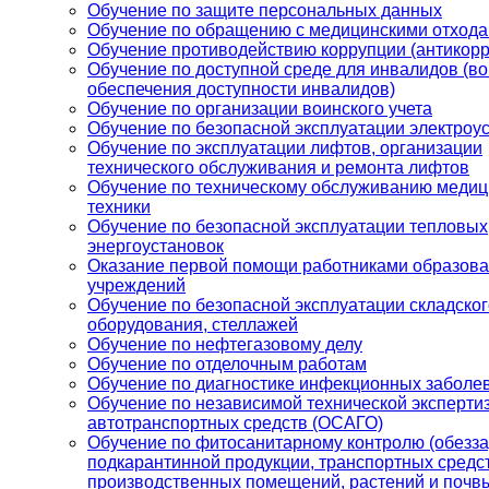
Обучение по защите персональных данных
Обучение по обращению с медицинскими отход
Обучение противодействию коррупции (антикорр
Обучение по доступной среде для инвалидов (в
обеспечения доступности инвалидов)
Обучение по организации воинского учета
Обучение по безопасной эксплуатации электроу
Обучение по эксплуатации лифтов, организации
технического обслуживания и ремонта лифтов
Обучение по техническому обслуживанию медиц
техники
Обучение по безопасной эксплуатации тепловых
энергоустановок
Оказание первой помощи работниками образов
учреждений
Обучение по безопасной эксплуатации складског
оборудования, стеллажей
Обучение по нефтегазовому делу
Обучение по отделочным работам
Обучение по диагностике инфекционных заболе
Обучение по независимой технической эксперти
автотранспортных средств (ОСАГО)
Обучение по фитосанитарному контролю (обезз
подкарантинной продукции, транспортных средст
производственных помещений, растений и почв