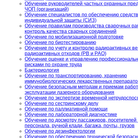
Обучение руководителей частных охранных пре
ЧОП (организаций)
Обучение специалистов по обеспечению средст
индивидуальной защиты (СИЗ)
Обучение правилам производства сварочных ра
контроль качества сварных соединений
Обучение по мобилизационной подготовке
Обучение по биотестированию
Обучение по учету и контролю радиоактивных в
радиоактивных отходов (РВ и РАО)
Обучение оценке и управлению профессиональ
рисками по охране труда
Бактериология
Обучение по транспортированию, хранению
иммунобиологических лекарственных препарато
Обучение безопасным методам и приемам рабо
эксплуатации лазерного оборудования
Обучение по экспертизе временной нетрудоспос
Обучение по сестринскому делу
Обучение по паллиативной помощи
Обучение по лабораторной диагностике
Обучение по досмотру пассажиров, посетителей 
персонала, ручной клади, багажа, почты, грузов
Обучение по дезинфектологии
Обучение по обеспечению технической безопасн