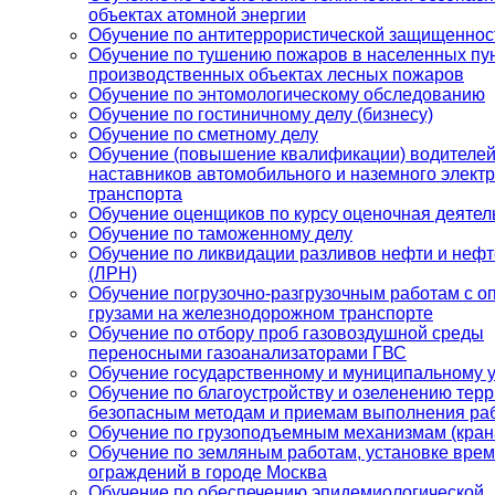
объектах атомной энергии
Обучение по антитеррористической защищеннос
Обучение по тушению пожаров в населенных пун
производственных объектах лесных пожаров
Обучение по энтомологическому обследованию
Обучение по гостиничному делу (бизнесу)
Обучение по сметному делу
Обучение (повышение квалификации) водителей
наставников автомобильного и наземного электр
транспорта
Обучение оценщиков по курсу оценочная деятел
Обучение по таможенному делу
Обучение по ликвидации разливов нефти и неф
(ЛРН)
Обучение погрузочно-разгрузочным работам с 
грузами на железнодорожном транспорте
Обучение по отбору проб газовоздушной среды
переносными газоанализаторами ГВС
Обучение государственному и муниципальному 
Обучение по благоустройству и озеленению терр
безопасным методам и приемам выполнения ра
Обучение по грузоподъемным механизмам (кран
Обучение по земляным работам, установке вре
ограждений в городе Москва
Обучение по обеспечению эпидемиологической