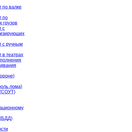
 по валке
т по
 грузов
 с
низирующих
т с ручным
 в театрах
ыполнения
щивания
ороне)
оль лома)
 (СОУТ)
иационному
 (БДД)
ости