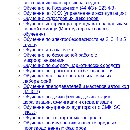
воссозданию культурных наследий
Обучение по Госзакупкам (44 ФЗ и 223 ФЗ)
Обучение по ЖКХ (управление и эксплуатация)
Обучение кадастровых инженеров
Обучение инструктора-преподавателя навыкам
первой помощи (Инструктор массового
обучения)
Обучение по электробезопасности на 2, 3, 4 и 5
группу
Обучение изыскателей
Обучение по безопасной работе с
микроорганизмами
Обучение по обороту наркотических средств
Обучение по транспортной безопасности
Обучение для грунтовых испытательных
лабораторий
Обучение преподавателей и мастеров автошкол
(МПОВ)
Обучение по дезинфекции, дезинсекции,
дератизации, фумигации и стерилизации
Обучение внутренних аудиторов по СМК ISO
(ИСО)
Обучение по экспортному контролю
Обучение по измерению и оценке вредных
производственных факторов