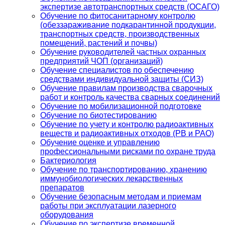
экспертизе автотранспортных средств (ОСАГО)
Обучение по фитосанитарному контролю
(обеззараживание подкарантинной продукции,
транспортных средств, производственных
помещений, растений и почвы)
Обучение руководителей частных охранных
предприятий ЧОП (организаций)
Обучение специалистов по обеспечению
средствами индивидуальной защиты (СИЗ)
Обучение правилам производства сварочных
работ и контроль качества сварных соединений
Обучение по мобилизационной подготовке
Обучение по биотестированию
Обучение по учету и контролю радиоактивных
веществ и радиоактивных отходов (РВ и РАО)
Обучение оценке и управлению
профессиональными рисками по охране труда
Бактериология
Обучение по транспортированию, хранению
иммунобиологических лекарственных
препаратов
Обучение безопасным методам и приемам
работы при эксплуатации лазерного
оборудования
Обучение по экспертизе временной