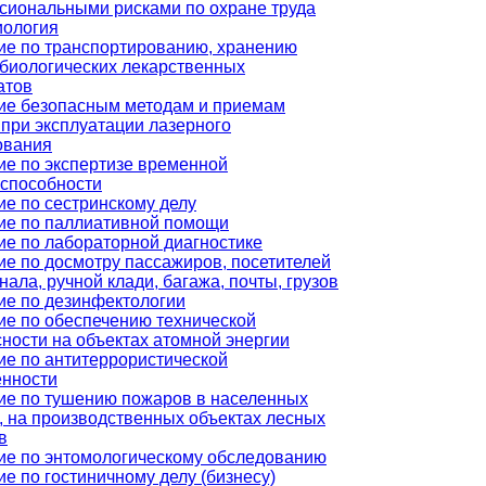
сиональными рисками по охране труда
иология
ие по транспортированию, хранению
биологических лекарственных
атов
ие безопасным методам и приемам
при эксплуатации лазерного
ования
ие по экспертизе временной
оспособности
е по сестринскому делу
ие по паллиативной помощи
ие по лабораторной диагностике
е по досмотру пассажиров, посетителей
нала, ручной клади, багажа, почты, грузов
ие по дезинфектологии
ие по обеспечению технической
ности на объектах атомной энергии
ие по антитеррористической
нности
ие по тушению пожаров в населенных
, на производственных объектах лесных
в
ие по энтомологическому обследованию
е по гостиничному делу (бизнесу)