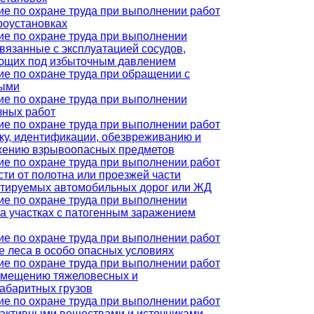
е по охране труда при выполнении работ
роустановках
ие по охране труда при выполнении
связанные с эксплуатацией сосудов,
ющих под избыточным давлением
е по охране труда при обращении с
ыми
ие по охране труда при выполнении
зных работ
е по охране труда при выполнении работ
ку, идентификации, обезвреживанию и
жению взрывоопасных предметов
е по охране труда при выполнении работ
сти от полотна или проезжей части
атируемых автомобильных дорог или ЖД
ие по охране труда при выполнении
на участках с патогенным заражением
е по охране труда при выполнении работ
е леса в особо опасных условиях
е по охране труда при выполнении работ
емещению тяжеловесных и
абаритных грузов
е по охране труда при выполнении работ
оактивными веществами и источниками