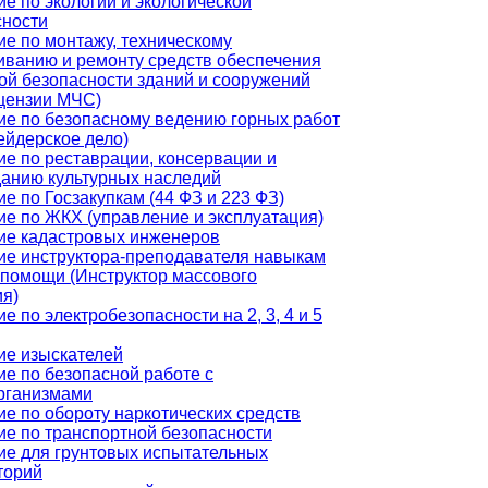
е по экологии и экологической
сности
е по монтажу, техническому
иванию и ремонту средств обеспечения
ой безопасности зданий и сооружений
ицензии МЧС)
ие по безопасному ведению горных работ
ейдерское дело)
е по реставрации, консервации и
данию культурных наследий
е по Госзакупкам (44 ФЗ и 223 ФЗ)
е по ЖКХ (управление и эксплуатация)
ие кадастровых инженеров
ие инструктора-преподавателя навыкам
 помощи (Инструктор массового
ия)
е по электробезопасности на 2, 3, 4 и 5
ие изыскателей
е по безопасной работе с
рганизмами
е по обороту наркотических средств
ие по транспортной безопасности
ие для грунтовых испытательных
торий