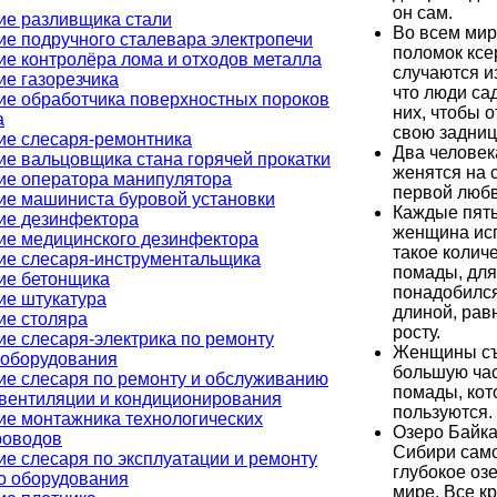
он сам.
ие разливщика стали
Во всем ми
ие подручного сталевара электропечи
поломок ксе
е контролёра лома и отходов металла
случаются из
е газорезчика
что люди са
ие обработчика поверхностных пороков
них, чтобы о
а
свою задниц
ие слесаря-ремонтника
Два человек
е вальцовщика стана горячей прокатки
женятся на 
ие оператора манипулятора
первой любв
ие машиниста буровой установки
Каждые пять
ие дезинфектора
женщина ис
ие медицинского дезинфектора
такое колич
ие слесаря-инструментальщика
помады, для
ие бетонщика
понадобилс
ие штукатура
длиной, рав
ие столяра
росту.
е слесаря-электрика по ремонту
Женщины с
ооборудования
большую ча
ие слесаря по ремонту и обслуживанию
помады, кот
 вентиляции и кондиционирования
пользуются.
ие монтажника технологических
Озеро Байка
роводов
Сибири сам
е слесаря по эксплуатации и ремонту
глубокое оз
о оборудования
мире. Все к