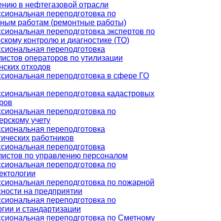
ению в нефтегазовой отрасли
сиональная переподготовка по
чным работам (ремонтные работы)
сиональная переподготовка экспертов по
скому контролю и диагностике (ТО)
сиональная переподготовка
листов операторов по утилизации
нских отходов
сиональная переподготовка в сфере ГО
сиональная переподготовка кадастровых
ров
сиональная переподготовка по
ерскому учету
сиональная переподготовка
гических работников
сиональная переподготовка
листов по управлению персоналом
сиональная переподготовка по
ектологии
сиональная переподготовка по пожарной
сности на предприятии
сиональная переподготовка по
гии и стандартизации
сиональная переподготовка по Сметному