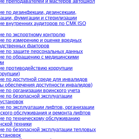
ие преподавателей и мастеров автошкол
е по дезинфекции, дезинсекции,
ации, фумигации и стерилизации
ие внутренних аудиторов по СМК ISO
ие по экспортному контролю
ие по измерению и оценке вредных
одственных факторов
ие по защите персональных данных
ие по обращению с медицинскими
ми
ие противодействию коррупции
ррупции)
ие по доступной среде для инвалидов
ы обеспечения доступности инвалидов)
е по организации воинского учета
ие по безопасной эксплуатации
оустановок
е по эксплуатации лифтов, организации
еского обслуживания и ремонта лифтов
ие по техническому обслуживанию
нской техники
ие по безопасной эксплуатации тепловых
установок