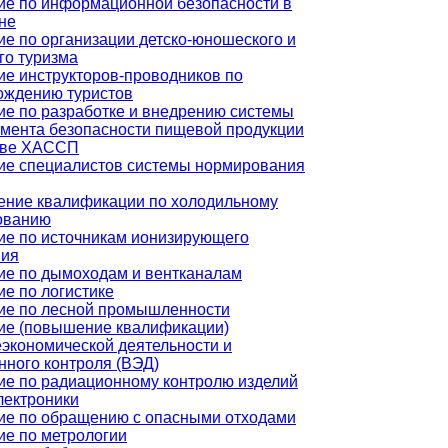
ие по информационной безопасности в
не
е по организации детско-юношеского и
го туризма
ие инструкторов-проводников по
ождению туристов
ие по разработке и внедрению системы
мента безопасности пищевой продукции
ове ХАССП
ие специалистов системы нормирования
ние квалификации по холодильному
ованию
ие по источникам ионизирующего
ния
ие по дымоходам и вентканалам
е по логистике
ие по лесной промышленности
ие (повышение квалификации)
экономической деятельности и
нного контроля (ВЭД)
ие по радиационному контролю изделий
лектроники
ие по обращению с опасными отходами
ие по метрологии