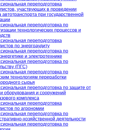
сиональная переподготовка
листов, участвующих в проведении
 автотранспорта при государственной
рации
сиональная переподготовка по
изации технологических процессов и
одств
сиональная переподготовка
истов по энергоаудиту
сиональная переподготовка по
энергетике и электротехнике
сиональная переподготовка по
льству (ПГС)
сиональная переподготовка по
ским технологиям переработки
дородного сырья
сиональная переподготовка по защите от
ии оборудования и сооружений
азового комплекса
сиональная переподготовка
листов по агрономии
сиональная переподготовка по
стративно-хозяйственной деятельности
сиональная переподготовка по
логии