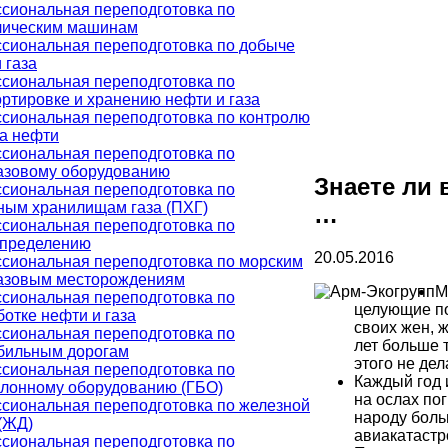
сиональная переподготовка по
лическим машинам
сиональная переподготовка по добыче
 газа
сиональная переподготовка по
ртировке и хранению нефти и газа
сиональная переподготовка по контролю
ва нефти
сиональная переподготовка по
азовому оборудованию
Знаете ли 
сиональная переподготовка по
ным хранилищам газа (ПХГ)
…
сиональная переподготовка по
спределению
20.05.2016
сиональная переподготовка по морским
азовым месторождениям
М
сиональная переподготовка по
целующие п
отке нефти и газа
своих жен, ж
сиональная переподготовка по
лет больше т
бильным дорогам
этого не дел
сиональная переподготовка по
Каждый год 
ллонному оборудованию (ГБО)
на ослах по
сиональная переподготовка по железной
народу боль
(ЖД)
авиакатастр
сиональная переподготовка по