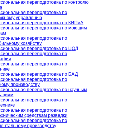
сиональная переподготовка по контролю
а
сиональная переподготовка по
ажному управлению
сиональная переподготовка по КИПиА
сиональная переподготовка по моющим
вам
сиональная переподготовка по
бильному хозяйству
сиональная переподготовка по ЦОД
сиональная переподготовка по
рафии
сиональная переподготовка по
онике
сиональная переподготовка по БАД
сиональная переподготовка по
ному производству
сиональная переподготовка по научным
зациям
сиональная переподготовка по
технике
сиональная переподготовка по
ехническим средствам разведки
сиональная переподготовка по
ментальному производству