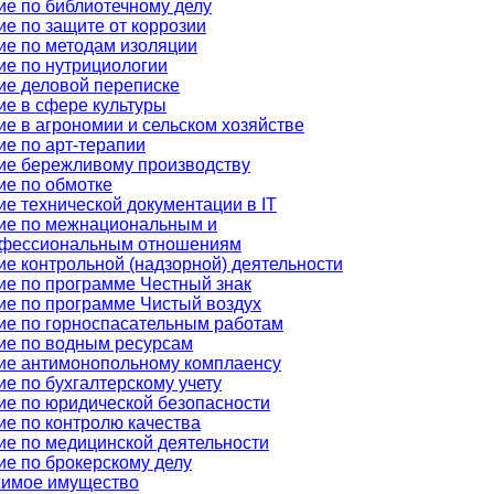
ие по библиотечному делу
е по защите от коррозии
ие по методам изоляции
ие по нутрициологии
ие деловой переписке
ие в сфере культуры
е в агрономии и сельском хозяйстве
е по арт-терапии
ие бережливому производству
ие по обмотке
е технической документации в IT
ие по межнациональным и
фессиональным отношениям
е контрольной (надзорной) деятельности
ие по программе Честный знак
ие по программе Чистый воздух
ие по горноспасательным работам
ие по водным ресурсам
ие антимонопольному комплаенсу
е по бухгалтерскому учету
ие по юридической безопасности
е по контролю качества
ие по медицинской деятельности
е по брокерскому делу
имое имущество