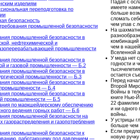
Падая с осл
нским изделиям
имеете намн
сиональная переподготовка по
больше воз
гии
сломать себ
ая безопасность
чем упав с 
требования промышленной безопасности
На шахматн
разнообраз
ания промышленной безопасности в
комбинаций
ской, нефтехимической и
чем в нашей
азоперерабатывающей промышленности
Вселенной а
У меда нет 
ания промышленной безопасности в
годности и ч
ой и газовой промышленности — Б.2
тысячелетия
ания промышленной безопасности в
остается съ
ургической промышленности — Б.3
Перед нача
ания промышленной безопасности в
Второй Мир
 промышленности — Б.4
Войны в те
ания промышленной безопасности в
книге Нью-Й
ой промышленности — Б.5
22 фамилии
ания по маркшейдерскому обеспечению
и ни одного
ного ведения горных работ — Б.6
войны.
ания промышленной безопасности на
У устрицы г
х газораспределения и газопотребления
больше чем 
Если предл
ания промышленной безопасности к
новую ручку 
ованию, работающему под давлением —