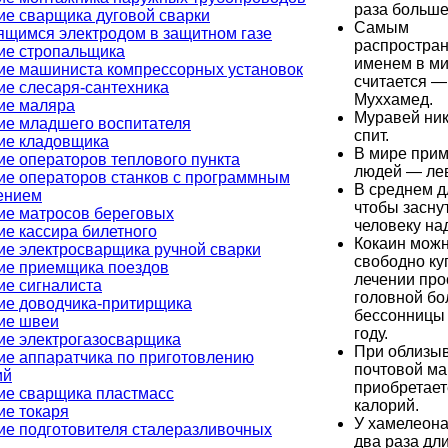
раза больше
ие сварщика дуговой сварки
Самым
ящимся электродом в защитном газе
распростра
ие стропальщика
именем в м
ие машиниста компрессорных установок
считается —
ие слесаря-сантехника
Муххамед.
ие маляра
Муравей ник
ие младшего воспитателя
спит.
ие кладовщика
В мире при
е операторов теплового пункта
людей — ле
ие операторов станков с программным
В среднем д
ением
чтобы заснут
ие матросов береговых
человеку над
е кассира билетного
Кокаин мож
ие электросварщика ручной сварки
свободно ку
ие приемщика поездов
лечении про
ие сигналиста
головной бо
ие доводчика-притирщика
бессонницы
ие швеи
году.
ие электрогазосварщика
При облизы
ие аппаратчика по приготовлению
почтовой ма
ий
приобретает
ие сварщика пластмасс
калорий.
ие токаря
У хамелеона
ие подготовителя сталеразливочных
два раза дл