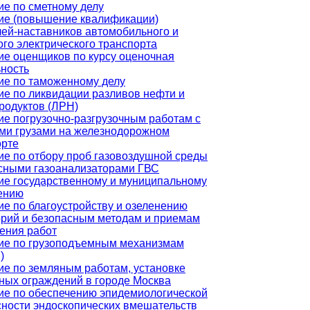
ие по сметному делу
ие (повышение квалификации)
лей-наставников автомобильного и
го электрического транспорта
ие оценщиков по курсу оценочная
ьность
ие по таможенному делу
ие по ликвидации разливов нефти и
родуктов (ЛРН)
е погрузочно-разгрузочным работам с
ми грузами на железнодорожном
орте
ие по отбору проб газовоздушной среды
сными газоанализаторами ГВС
ие государственному и муниципальному
ению
е по благоустройству и озеленению
орий и безопасным методам и приемам
ения работ
ие по грузоподъемным механизмам
)
ие по земляным работам, установке
ных ограждений в городе Москва
ие по обеспечению эпидемиологической
сности эндоскопических вмешательств