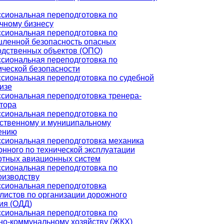
сиональная переподготовка по
чному бизнесу
сиональная переподготовка по
ленной безопасность опасных
одственных объектов (ОПО)
сиональная переподготовка по
ической безопасности
сиональная переподготовка по судебной
изе
сиональная переподготовка тренера-
тора
сиональная переподготовка по
рственному и муниципальному
ению
сиональная переподготовка механика
нного по технической эксплуатации
отных авиационных систем
сиональная переподготовка по
оизводству
сиональная переподготовка
листов по организации дорожного
ия (ОДД)
сиональная переподготовка по
о-коммунальному хозяйству (ЖКХ)