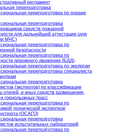
стративный регламент
льная переподготовка
сиональная переподготовка по охране
сиональная переподготовка
ировщиков средств пожарной
ности для дальнейшей аттестации (для
ии МЧС)
сиональная переподготовка по
ионной безопасности
сиональная переподготовка по
сности дорожного движения (БДД)
сиональная переподготовка по экологии
сиональная переподготовка специалиста
акупкам
сиональная переподготовка
истов (экспертов) по классификации
ц отелей, и иных средств размещения,
 и горнолыжных трасс
сиональная переподготовка по
имой технической экспертизе
анспорта (ОСАГО)
сиональная переподготовка
листов испытательных лабораторий
сиональная переподготовка по