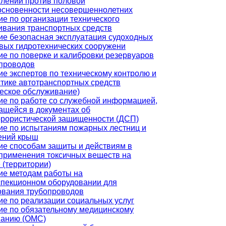
плений против половой
основенности несовершеннолетних
е по организации технического
ивания транспортных средств
ие безопасная эксплуатация судоходных
овых гидротехнических сооружени
е по поверке и калибровки резервуаров
опроводов
е экспертов по техническому контролю и
тике автотранспортных средств
ческое обслуживание)
ие по работе со служебной информацией,
ащейся в документах об
ррористической защищенности (ДСП)
ие по испытаниям пожарных лестниц и
ений крыш
ие способам защиты и действиям в
 применения токсичных веществ на
 (территории)
ие методам работы на
спекционном оборудовании для
ования трубопроводов
ие по реализации социальных услуг
ие по обязательному медицинскому
ванию (ОМС)