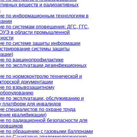
ктивных веществ и радиоактивных
в
ие по информационным технологиям в
вании
ие по системам оповещения: ДГС, ГГС,
ОУЭ в области промышленной
сности
ие по системе защиты информации
истрирование системы защиты
ации)
ие по вакцинопрофилактике
ие по эксплуатации дезинфекционных
ие по нормоконтролю технической и
кторской документации
ие по взрывозащитному
ооборудованию
ие по эксплуатации, обслуживанию и
у платформ для инвалидов
е специалистов по охране труда
ение квалификации)
ие по радиационной безопасности для
ировщиков
ие по обращению с газовыми баллонами
ие по Санитарно-эпидемиологические