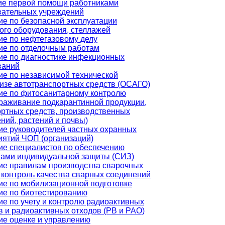
ие первой помощи работниками
вательных учреждений
ие по безопасной эксплуатации
ого оборудования, стеллажей
ие по нефтегазовому делу
ие по отделочным работам
ие по диагностике инфекционных
ваний
ие по независимой технической
тизе автотранспортных средств (ОСАГО)
ие по фитосанитарному контролю
араживание подкарантинной продукции,
ортных средств, производственных
ний, растений и почвы)
ие руководителей частных охранных
иятий ЧОП (организаций)
ие специалистов по обеспечению
вами индивидуальной защиты (СИЗ)
ие правилам производства сварочных
 контроль качества сварных соединений
ие по мобилизационной подготовке
ие по биотестированию
е по учету и контролю радиоактивных
 и радиоактивных отходов (РВ и РАО)
ие оценке и управлению