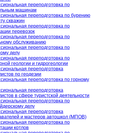
сиональная переподготовка по
ельным машинам
сиональная переподготовка по бурению
нту скважин
сиональная переподготовка по
зации перевозок
сиональная переподготовка по
ьному обслуживанию
сиональная переподготовка по
вому делу
сиональная переподготовка по
ной геологии и гидрогеологии
сиональная переподготовка
истов по геодезии
сиональная переподготовка по горному
сиональная переподготовка
истов в сфере туристской деятельности
сиональная переподготовка по
йдерскому делу
сиональная переподготовка
авателей и мастеров автошкол (МПОВ)
сиональная переподготовка по
тации котлов
сиональная переподготовка по