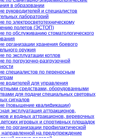
ания в образовании
ие руководителей и специалистов
тельных лабораторий
ие по электросветотехническому
чению полетов (ЭСТОП)
ие по обслуживанию стоматологического
ования
ие организации хранения боевого
ельного оружия
е по эксплуатации котлов
е по погрузочно-разгрузочной
ьности
ие специалистов по переносным
етрам
ие водителей для управления
ортными средствами, оборудованными
ствами для подачи специальных световых
вых сигналов
ие (повышение квалификации)
ная эксплуатация аттракционов,
ков и водных аттракционов, веревочных
 детских игровых и спортивных площадок
ие по организации профилактической
, направленной на предупреждение