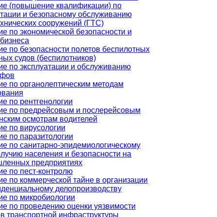
ие (повышение квалификации) по
атации и безопасному обслуживанию
хнических сооружений (ГТС)
е по экономической безопасности и
 бизнеса
ие по безопасности полетов беспилотных
ых судов (беспилотников)
ие по эксплуатации и обслуживанию
афов
ие по органолептическим методам
ования
ие по рентгенологии
ие по предрейсовым и послерейсовым
нским осмотрам водителей
ие по вирусологии
ие по паразитологии
ие по санитарно-эпидемиологическому
лучию населения и безопасности на
ленных предприятиях
ие по пест-контролю
е по коммерческой тайне в организации
иденциальному делопроизводству
ие по микробиологии
ие по проведению оценки уязвимости
ов транспортной инфраструктуры