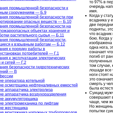
то 97% в пе
очередь нап
ания промышленной безопасности к
имя.
ным сооружениям — Б.9
Когда у стат
ания промышленной безопасности при
всадника у 
ортировании опасных веществ — Б.10
две передни
ания промышленной безопасности на
подняты, эт
пожароопасных объектах хранения и
что всадник 
отки растительного сырья — Б.11
бою. Когда 
ания промышленной безопасности,
изображена
щиеся к взрывным работам — Б.12
одна нога, э
ния к порядку работы в
означает чт
установках потребителей — Г.1
погиб от ран
ния к эксплуатации электрических
полученных 
 и сетей — Г.2
том случае, 
ания безопасности гидротехнических
лошади все 
ений — В
ноги стоят н
фессии
это означает
ие оператора котельной
смерть у че
ие осмотрщика нефтеналивных емкостей
была естест
ие аппаратчика электролиза
Суицид муж
ие аппаратчика воздухоразделения
совершают в
ие аккумуляторщика
чаще, чем 
ие электромеханика по лифтам
Но женщины
ие жестянщика
попытки суи
ие монтажника наружных трубопроводов