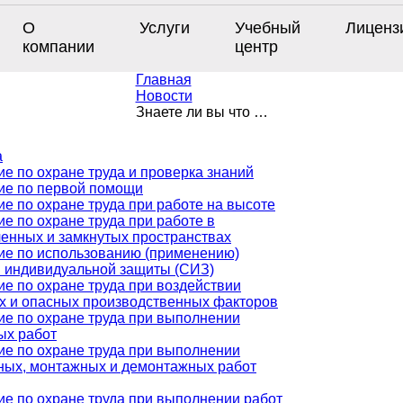
О
Услуги
Учебный
Лиценз
компании
центр
Главная
Новости
Знаете ли вы что …
а
е по охране труда и проверка знаний
ие по первой помощи
е по охране труда при работе на высоте
е по охране труда при работе в
ченных и замкнутых пространствах
ие по использованию (применению)
в индивидуальной защиты (СИЗ)
е по охране труда при воздействии
х и опасных производственных факторов
ие по охране труда при выполнении
ых работ
ие по охране труда при выполнении
ных, монтажных и демонтажных работ
е по охране труда при выполнении работ