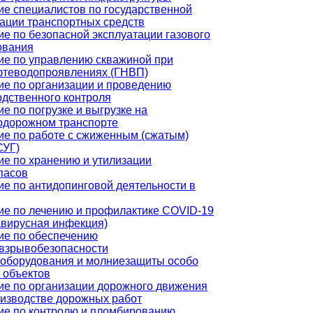
ие специалистов по государственной
ации транспортных средств
е по безопасной эксплуатации газового
ования
ие по управлению скважиной при
фтеводопроявлениях (ГНВП)
ие по организации и проведению
одственного контроля
е по погрузке и выгрузке на
одорожном транспорте
ие по работе с сжиженным (сжатым)
СУГ)
ие по хранению и утилизации
пасов
е по антидопинговой деятельности в
ие по лечению и профилактике COVID-19
авирусная инфекция)
ие по обеспечению
взрывобезопасности
ооборудования и молниезащиты особо
 объектов
ие по организации дорожного движения
оизводстве дорожных работ
ие по контролю и пломбированию