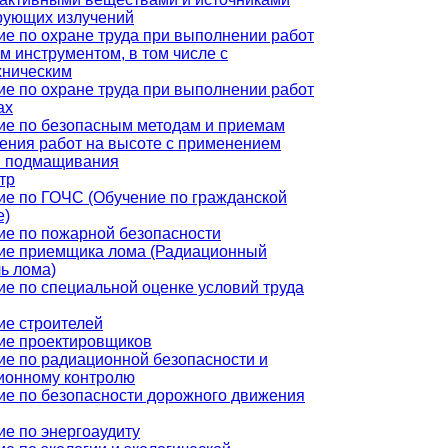
рующих излучений
е по охране труда при выполнении работ
м инструментом, в том числе с
хническим
е по охране труда при выполнении работ
ах
ие по безопасным методам и приемам
ения работ на высоте с применением
в подмащивания
тр
ие по ГОЧС (Обучение по гражданской
е)
ие по пожарной безопасности
ие приемщика лома (Радиационный
ь лома)
е по специальной оценке условий труда
ие строителей
ие проектировщиков
ие по радиационной безопасности и
ионному контролю
ие по безопасности дорожного движения
е по энергоаудиту