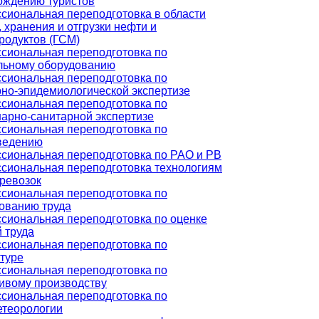
ождению туристов
сиональная переподготовка в области
 хранения и отгрузки нефти и
родуктов (ГСМ)
сиональная переподготовка по
льному оборудованию
сиональная переподготовка по
рно-эпидемиологической экспертизе
сиональная переподготовка по
нарно-санитарной экспертизе
сиональная переподготовка по
ведению
сиональная переподготовка по РАО и РВ
сиональная переподготовка технологиям
ревозок
сиональная переподготовка по
ованию труда
сиональная переподготовка по оценке
 труда
сиональная переподготовка по
туре
сиональная переподготовка по
ивому производству
сиональная переподготовка по
етеорологии