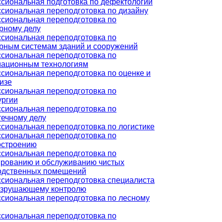
сиональная подготовка по дефектологии
сиональная переподготовка по дизайну
сиональная переподготовка по
рному делу
сиональная переподготовка по
рным системам зданий и сооружений
сиональная переподготовка по
ационным технологиям
сиональная переподготовка по оценке и
изе
сиональная переподготовка по
ургии
сиональная переподготовка по
течному делу
сиональная переподготовка по логистике
сиональная переподготовка по
строению
сиональная переподготовка по
ированию и обслуживанию чистых
одственных помещений
сиональная переподготовка специалиста
азрушающему контролю
сиональная переподготовка по лесному
сиональная переподготовка по