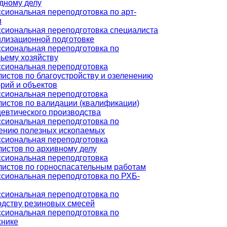
дному делу
сиональная переподготовка по арт-
и
сиональная переподготовка специалиста
илизационной подготовке
сиональная переподготовка по
ьему хозяйству
сиональная переподготовка
истов по благоустройству и озеленению
рий и объектов
сиональная переподготовка
листов по валидации (квалификации)
евтического производства
сиональная переподготовка по
ению полезных ископаемых
сиональная переподготовка
листов по архивному делу
сиональная переподготовка
листов по горноспасательным работам
сиональная переподготовка по РХБ-
сиональная переподготовка по
одству резиновых смесей
сиональная переподготовка по
хнике