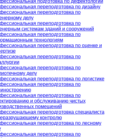
фессиональная подготовка по дефектологии
фессиональная переподготовка по дизайну
фессиональная переподготовка по
енерному делу
фессиональная переподготовка по
енерным системам зданий и сооружений
фессиональная переподготовка по
ормационным технологиям
фессиональная переподготовка по оценке и
пертизе
фессиональная переподготовка по
аллургии
фессиональная переподготовка по
лиотечному делу
фессиональная переподготовка по логистике
фессиональная переподготовка по
иностроению
фессиональная переподготовка по
ектированию и обслуживанию чистых
изводственных помещений
фессиональная переподготовка специалиста
неразрушающему контролю
фессиональная переподготовка по лесному
у
фессиональная переподготовка по