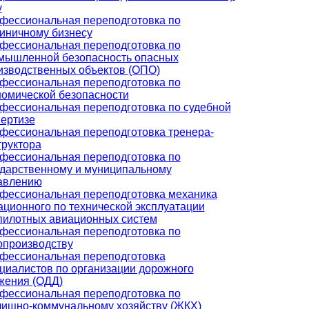
у
фессиональная переподготовка по
тиничному бизнесу
фессиональная переподготовка по
мышленной безопасность опасных
изводственных объектов (ОПО)
фессиональная переподготовка по
номической безопасности
фессиональная переподготовка по судебной
пертизе
фессиональная переподготовка тренера-
труктора
фессиональная переподготовка по
ударственному и муниципальному
авлению
фессиональная переподготовка механика
ационного по технической эксплуатации
пилотных авиационных систем
фессиональная переподготовка по
опроизводству
фессиональная переподготовка
циалистов по организации дорожного
жения (ОДД)
фессиональная переподготовка по
ищно-коммунальному хозяйству (ЖКХ)