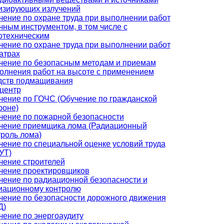
изирующих излучений
чение по охране труда при выполнении работ
учным инструментом, в том числе с
отехническим
чение по охране труда при выполнении работ
еатрах
чение по безопасным методам и приемам
олнения работ на высоте с применением
дств подмащивания
центр
чение по ГОЧС (Обучение по гражданской
роне)
чение по пожарной безопасности
чение приемщика лома (Радиационный
троль лома)
чение по специальной оценке условий труда
УТ)
чение строителей
чение проектировщиков
чение по радиационной безопасности и
иационному контролю
чение по безопасности дорожного движения
Д)
чение по энергоаудиту