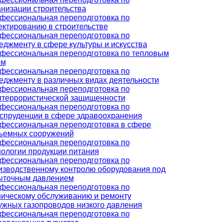
анизации строительства
фессиональная переподготовка по
ектированию в строительстве
фессиональная переподготовка по
еджменту в сфере культуры и искусства
фессиональная переподготовка по тепловым
ям
фессиональная переподготовка по
еджменту в различных видах деятельности
фессиональная переподготовка по
итеррористической защищенности
фессиональная переподготовка по
спруденции в сфере здравоохранения
фессиональная переподготовка в сфере
ъемных сооружений
фессиональная переподготовка по
нологии продукции питания
фессиональная переподготовка по
изводственному контролю оборудования под
ыточным давлением
фессиональная переподготовка по
ническому обслуживанию и ремонту
ужных газопроводов низкого давления
фессиональная переподготовка по