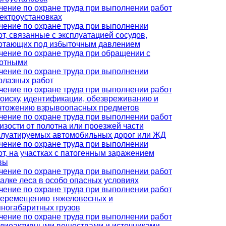
чение по охране труда при выполнении работ
лектроустановках
чение по охране труда при выполнении
от, связанные с эксплуатацией сосудов,
отающих под избыточным давлением
чение по охране труда при обращении с
отными
чение по охране труда при выполнении
олазных работ
чение по охране труда при выполнении работ
поиску, идентификации, обезвреживанию и
чтожению взрывоопасных предметов
чение по охране труда при выполнении работ
лизости от полотна или проезжей части
плуатируемых автомобильных дорог или ЖД
чение по охране труда при выполнении
от, на участках с патогенным заражением
вы
чение по охране труда при выполнении работ
валке леса в особо опасных условиях
чение по охране труда при выполнении работ
перемещению тяжеловесных и
пногабаритных грузов
чение по охране труда при выполнении работ
адиоактивными веществами и источниками