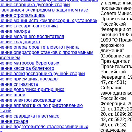
утвержденны
чение сварщика дуговой сварки
постановлени
лавящимся электродом в защитном газе
Совета Минис
чение стропальщика
Правительств
чение машиниста компрессорных установок
Российской
чение слесаря-сантехника
Федерации от
чение маляра
октября 1993 г
чение младшего воспитателя
1090 "О Прав
чение кладовщика
дорожного
чение операторов теплового пункта
движения"
чение операторов станков с программным
(Собрание ак
авлением
Президента и
чение матросов береговых
Правительств
чение кассира билетного
Российской
чение электросварщика ручной сварки
Федерации, 19
чение приемщика поездов
47, ст. 4531;
чение сигналиста
Собрание
чение доводчика-притирщика
законодатель
чение швеи
Российской
чение электрогазосварщика
Федерации, 20
чение аппаратчика по приготовлению
11, ст. 1029; 2
льсий
20, ст. 1899; 2
чение сварщика пластмасс
42, ст. 5922; 2
чение токаря
49, ст. 7618),
чение подготовителя сталеразливочных
следующие
ав