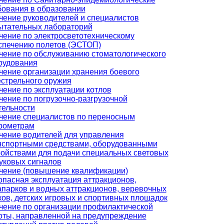
бования в образовании
чение руководителей и специалистов
ытательных лабораторий
чение по электросветотехническому
спечению полетов (ЭСТОП)
чение по обслуживанию стоматологического
рудования
чение организации хранения боевого
естрельного оружия
чение по эксплуатации котлов
чение по погрузочно-разгрузочной
тельности
чение специалистов по переносным
рометрам
чение водителей для управления
нспортными средствами, оборудованными
ройствами для подачи специальных световых
вуковых сигналов
чение (повышение квалификации)
опасная эксплуатация аттракционов,
апарков и водных аттракционов, веревочных
ков, детских игровых и спортивных площадок
чение по организации профилактической
оты, направленной на предупреждение