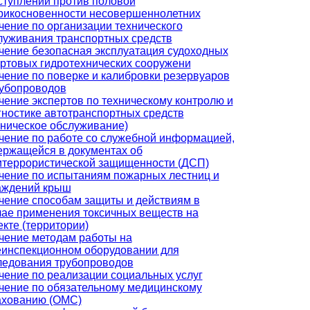
ступлений против половой
рикосновенности несовершеннолетних
чение по организации технического
луживания транспортных средств
чение безопасная эксплуатация судоходных
ортовых гидротехнических сооружени
чение по поверке и калибровки резервуаров
рубопроводов
чение экспертов по техническому контролю и
гностике автотранспортных средств
хническое обслуживание)
чение по работе со служебной информацией,
ержащейся в документах об
итеррористической защищенности (ДСП)
чение по испытаниям пожарных лестниц и
аждений крыш
чение способам защиты и действиям в
чае применения токсичных веществ на
екте (территории)
чение методам работы на
еинспекционном оборудовании для
ледования трубопроводов
чение по реализации социальных услуг
чение по обязательному медицинскому
ахованию (ОМС)