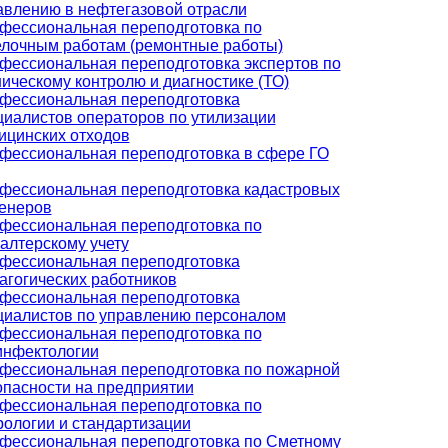
авлению в нефтегазовой отрасли
фессиональная переподготовка по
елочным работам (ремонтные работы)
фессиональная переподготовка экспертов по
ническому контролю и диагностике (ТО)
фессиональная переподготовка
циалистов операторов по утилизации
ицинских отходов
фессиональная переподготовка в сфере ГО
фессиональная переподготовка кадастровых
енеров
фессиональная переподготовка по
галтерскому учету
фессиональная переподготовка
агогических работников
фессиональная переподготовка
циалистов по управлению персоналом
фессиональная переподготовка по
инфектологии
фессиональная переподготовка по пожарной
опасности на предприятии
фессиональная переподготовка по
рологии и стандартизации
фессиональная переподготовка по Сметному