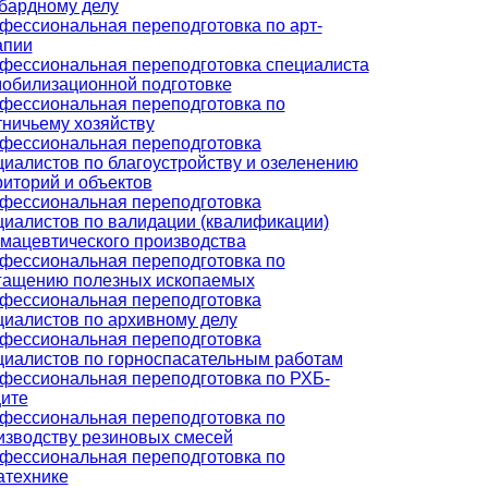
бардному делу
фессиональная переподготовка по арт-
апии
фессиональная переподготовка специалиста
мобилизационной подготовке
фессиональная переподготовка по
тничьему хозяйству
фессиональная переподготовка
циалистов по благоустройству и озеленению
риторий и объектов
фессиональная переподготовка
циалистов по валидации (квалификации)
мацевтического производства
фессиональная переподготовка по
гащению полезных ископаемых
фессиональная переподготовка
циалистов по архивному делу
фессиональная переподготовка
циалистов по горноспасательным работам
фессиональная переподготовка по РХБ-
ите
фессиональная переподготовка по
изводству резиновых смесей
фессиональная переподготовка по
атехнике