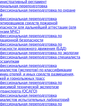
инистративный регламент
ональная переподготовка
фессиональная переподготовка по охране
да
фессиональная переподготовка
ектировщиков средств пожарной
опасности для дальнейшей аттестации (для
ензии МЧС)
фессиональная переподготовка по
иационной безопасности
фессиональная переподготовка по
опасности дорожного движения (БДД)
фессиональная переподготовка по экологии
фессиональная переподготовка специалиста
госзакупкам
фессиональная переподготовка
циалистов (экспертов) по классификации
тиниц отелей, и иных средств размещения,
жей и горнолыжных трасс
фессиональная переподготовка по
ависимой технической экспертизе
отранспорта (ОСАГО)
фессиональная переподготовка
циалистов испытательных лабораторий
фессиональная переподготовка по