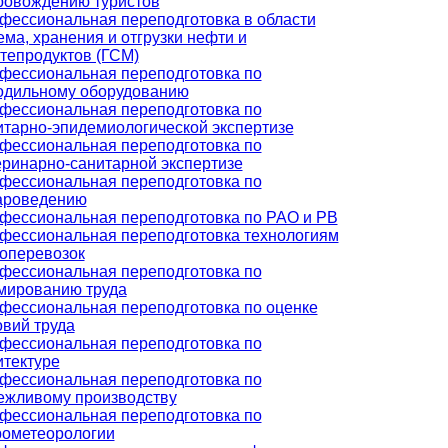
ровождению туристов
фессиональная переподготовка в области
ема, хранения и отгрузки нефти и
тепродуктов (ГСМ)
фессиональная переподготовка по
одильному оборудованию
фессиональная переподготовка по
итарно-эпидемиологической экспертизе
фессиональная переподготовка по
еринарно-санитарной экспертизе
фессиональная переподготовка по
ароведению
фессиональная переподготовка по РАО и РВ
фессиональная переподготовка технологиям
зоперевозок
фессиональная переподготовка по
мированию труда
фессиональная переподготовка по оценке
овий труда
фессиональная переподготовка по
итектуре
фессиональная переподготовка по
ежливому производству
фессиональная переподготовка по
рометеорологии