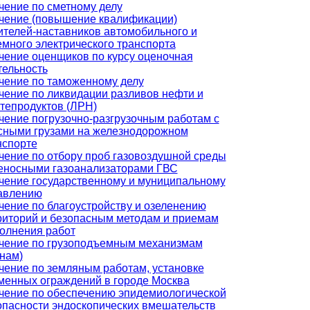
чение по сметному делу
чение (повышение квалификации)
ителей-наставников автомобильного и
емного электрического транспорта
чение оценщиков по курсу оценочная
тельность
чение по таможенному делу
чение по ликвидации разливов нефти и
тепродуктов (ЛРН)
чение погрузочно-разгрузочным работам с
сными грузами на железнодорожном
нспорте
чение по отбору проб газовоздушной среды
еносными газоанализаторами ГВС
чение государственному и муниципальному
авлению
чение по благоустройству и озеленению
риторий и безопасным методам и приемам
олнения работ
чение по грузоподъемным механизмам
анам)
чение по земляным работам, установке
менных ограждений в городе Москва
чение по обеспечению эпидемиологической
опасности эндоскопических вмешательств