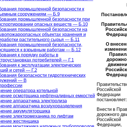
бования промышленной безопасности к
ъемным сооружениям — Б.9
Постановл
бования промышленной безопасности при
Правитель
нспортировании опасных веществ — Б.10
Российс
бования промышленной безопасности на
Федерац
ывопожароопасных объектах хранения и
еработки растительного сырья — Б.11
О внесен
бования промышленной безопасности,
изменени
осящиеся к взрывным работам — Б.12
Правил
бования к порядку работы в
дорожно
ктроустановках потребителей — Г.1
движен
бования к эксплуатации электрических
Российс
ций и сетей — Г.2
Федерац
бования безопасности гидротехнических
ружений — В
Правительств
профессии
Российской
чение оператора котельной
Федерации
чение осмотрщика нефтеналивных емкостей
постановляет:
чение аппаратчика электролиза
чение аппаратчика воздухоразделения
Внести в Пра
чение аккумуляторщика
дорожного дв
чение электромеханика по лифтам
Российской
чение жестянщика
Федерации,
чение монтажника наружных трубопроводов