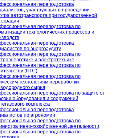
фессиональная переподготовка
циалистов, участвующих в проведении
отра автотранспорта при государственной
истрации
фессиональная переподготовка по
оматизации технологических процессов и
изводств
фессиональная переподготовка
циалистов по энергоаудиту
фессиональная переподготовка по
ктроэнергетике и электротехнике
фессиональная переподготовка по
оительству (ПГС)
фессиональная переподготовка по
ическим технологиям переработки
еводородного сырья
фессиональная переподготовка по защите от
розии оборудования и сооружений
тегазового комплекса
фессиональная переподготовка
циалистов по агрономии
фессиональная переподготовка по
инистративно-хозяйственной деятельности
фессиональная переподготовка по
итологии