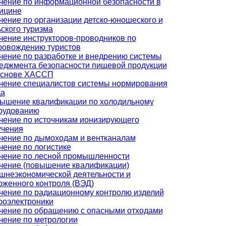
чение по информационной безопасности в
ицине
чение по организации детско-юношеского и
ьского туризма
чение инструкторов-проводников по
ровождению туристов
чение по разработке и внедрению системы
еджмента безопасности пищевой продукции
основе ХАССП
чение специалистов системы нормирования
да
ышение квалификации по холодильному
рудованию
чение по источникам ионизирующего
учения
чение по дымоходам и вентканалам
чение по логистике
чение по лесной промышленности
чение (повышение квалификации)
шнеэкономической деятельности и
оженного контроля (ВЭД)
чение по радиационному контролю изделий
роэлектроники
чение по обращению с опасными отходами
чение по метрологии