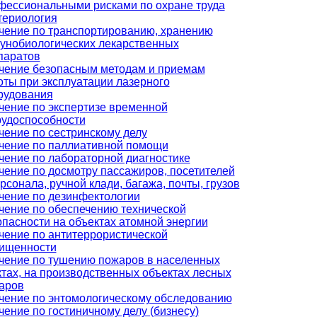
фессиональными рисками по охране труда
териология
чение по транспортированию, хранению
унобиологических лекарственных
паратов
чение безопасным методам и приемам
оты при эксплуатации лазерного
рудования
чение по экспертизе временной
рудоспособности
чение по сестринскому делу
чение по паллиативной помощи
чение по лабораторной диагностике
чение по досмотру пассажиров, посетителей
рсонала, ручной клади, багажа, почты, грузов
чение по дезинфектологии
чение по обеспечению технической
опасности на объектах атомной энергии
чение по антитеррористической
ищенности
чение по тушению пожаров в населенных
ктах, на производственных объектах лесных
аров
чение по энтомологическому обследованию
чение по гостиничному делу (бизнесу)