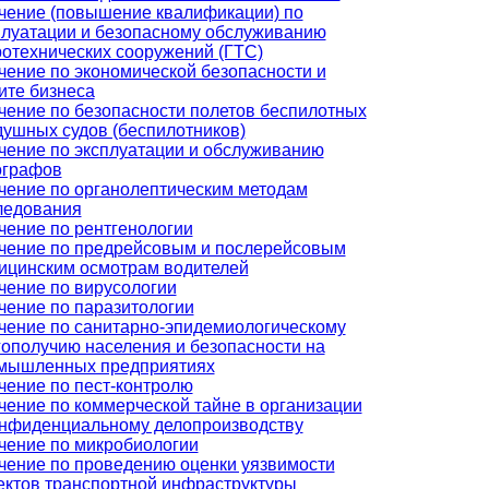
чение (повышение квалификации) по
плуатации и безопасному обслуживанию
ротехнических сооружений (ГТС)
чение по экономической безопасности и
ите бизнеса
чение по безопасности полетов беспилотных
душных судов (беспилотников)
чение по эксплуатации и обслуживанию
ографов
чение по органолептическим методам
ледования
чение по рентгенологии
чение по предрейсовым и послерейсовым
ицинским осмотрам водителей
чение по вирусологии
чение по паразитологии
чение по санитарно-эпидемиологическому
гополучию населения и безопасности на
мышленных предприятиях
чение по пест-контролю
чение по коммерческой тайне в организации
онфиденциальному делопроизводству
чение по микробиологии
чение по проведению оценки уязвимости
ектов транспортной инфраструктуры