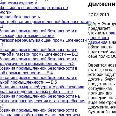
движени
ицинским изделиям
фессиональная переподготовка по
ологии
27.08.2019
енная безопасность
ие требования промышленной безопасности
.1
предлагает
бования промышленной безопасности в
уточнить
прав
ической, нефтехимической и
дорожного
тегазоперерабатывающей промышленности
движения
в ча
.1
обязанности
бования промышленной безопасности в
водителей име
тяной и газовой промышленности — Б.2
себе полис О
бования промышленной безопасности в
аллургической промышленности — Б.3
Вводится нов
бования промышленной безопасности в
статья, согла
ной промышленности — Б.4
которой водит
бования промышленной безопасности в
должны будут
льной промышленности — Б.5
представлять
бования по маркшейдерскому обеспечению
сотрудникам
опасного ведения горных работ — Б.6
полиции для
бования промышленной безопасности на
проверки поли
ектах газораспределения и газопотребления
виде электрон
.7
документа или
бования промышленной безопасности к
бумажной коп
рудованию, работающему под давлением —