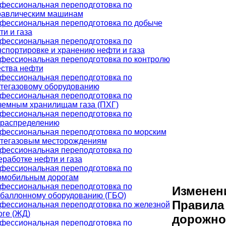
фессиональная переподготовка по
равлическим машинам
фессиональная переподготовка по добыче
ти и газа
фессиональная переподготовка по
нспортировке и хранению нефти и газа
фессиональная переподготовка по контролю
ества нефти
фессиональная переподготовка по
тегазовому оборудованию
фессиональная переподготовка по
земным хранилищам газа (ПХГ)
фессиональная переподготовка по
ораспределению
фессиональная переподготовка по морским
тегазовым месторождениям
фессиональная переподготовка по
еработке нефти и газа
фессиональная переподготовка по
омобильным дорогам
фессиональная переподготовка по
Изменен
обаллонному оборудованию (ГБО)
Правила
фессиональная переподготовка по железной
оге (ЖД)
дорожно
фессиональная переподготовка по