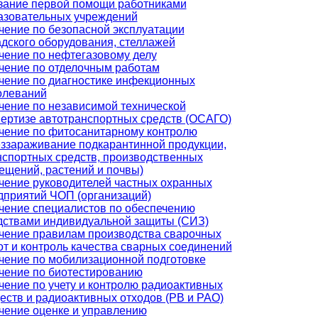
зание первой помощи работниками
азовательных учреждений
чение по безопасной эксплуатации
адского оборудования, стеллажей
чение по нефтегазовому делу
чение по отделочным работам
чение по диагностике инфекционных
олеваний
чение по независимой технической
пертизе автотранспортных средств (ОСАГО)
чение по фитосанитарному контролю
еззараживание подкарантинной продукции,
нспортных средств, производственных
ещений, растений и почвы)
чение руководителей частных охранных
дприятий ЧОП (организаций)
чение специалистов по обеспечению
дствами индивидуальной защиты (СИЗ)
чение правилам производства сварочных
от и контроль качества сварных соединений
чение по мобилизационной подготовке
чение по биотестированию
чение по учету и контролю радиоактивных
еств и радиоактивных отходов (РВ и РАО)
чение оценке и управлению