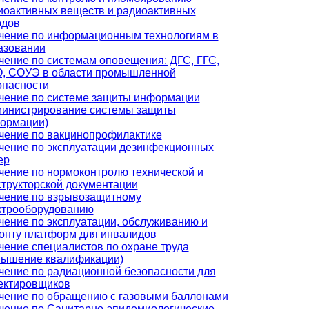
иоактивных веществ и радиоактивных
одов
чение по информационным технологиям в
азовании
чение по системам оповещения: ДГС, ГГС,
, СОУЭ в области промышленной
опасности
чение по системе защиты информации
министрирование системы защиты
ормации)
чение по вакцинопрофилактике
чение по эксплуатации дезинфекционных
ер
чение по нормоконтролю технической и
структорской документации
чение по взрывозащитному
ктрооборудованию
чение по эксплуатации, обслуживанию и
онту платформ для инвалидов
чение специалистов по охране труда
вышение квалификации)
чение по радиационной безопасности для
ектировщиков
чение по обращению с газовыми баллонами
чение по Санитарно-эпидемиологические