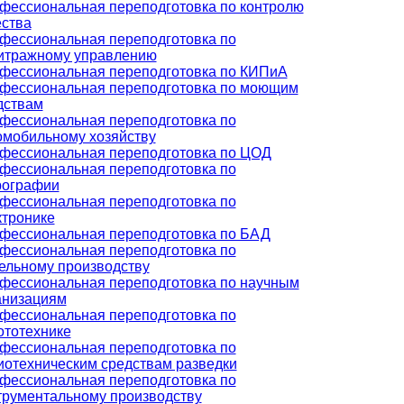
фессиональная переподготовка по контролю
ества
фессиональная переподготовка по
итражному управлению
фессиональная переподготовка по КИПиА
фессиональная переподготовка по моющим
дствам
фессиональная переподготовка по
омобильному хозяйству
фессиональная переподготовка по ЦОД
фессиональная переподготовка по
рографии
фессиональная переподготовка по
ктронике
фессиональная переподготовка по БАД
фессиональная переподготовка по
ельному производству
фессиональная переподготовка по научным
анизациям
фессиональная переподготовка по
ототехнике
фессиональная переподготовка по
иотехническим средствам разведки
фессиональная переподготовка по
трументальному производству