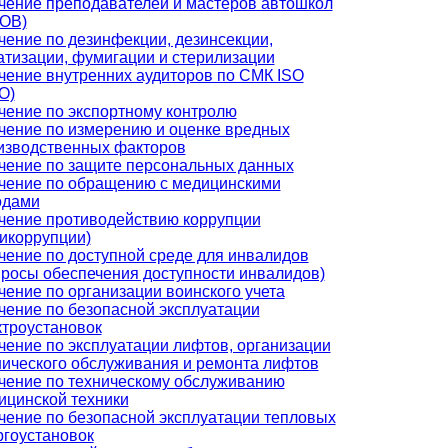
чение преподавателей и мастеров автошкол
ОВ)
чение по дезинфекции, дезинсекции,
атизации, фумигации и стерилизации
чение внутренних аудиторов по СМК ISO
О)
чение по экспортному контролю
чение по измерению и оценке вредных
изводственных факторов
чение по защите персональных данных
чение по обращению с медицинскими
одами
чение противодействию коррупции
тикоррупции)
чение по доступной среде для инвалидов
просы обеспечения доступности инвалидов)
чение по организации воинского учета
чение по безопасной эксплуатации
ктроустановок
чение по эксплуатации лифтов, организации
нического обслуживания и ремонта лифтов
чение по техническому обслуживанию
ицинской техники
чение по безопасной эксплуатации тепловых
ргоустановок