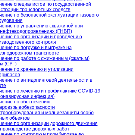
чение специалистов по государственной
истрации транспортных средств
чение по безопасной эксплуатации газового
рудования
чение по управлению скважиной при
онефтеводопроявлениях (ГНВП)
чение по организации и проведению
изводственного контроля
чение по погрузке и выгрузке на
езнодорожном транспорте
чение по работе с сжиженным (сжатым)
м (СУГ)
чение по хранению и утилизации
припасов
чение по антидопинговой деятельности в
рте
чение по лечению и профилактике COVID-19
ронавирусная инфекция)
чение по обеспечению
аровзрывобезопасности
ктрооборудования и молниезащиты особо
ных объектов
чение по организации дорожного движения
 производстве дорожных работ
чение по контролю и пломбированию