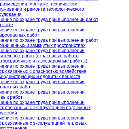
 размещении, монтаже, техническом
луживании и ремонте технологического
рудования
чение по охране труда при выполнении работ
высоте
чение по охране труда при выполнении
ароопасных работ
чение по охране труда при выполнении работ
граниченных и замкнутых пространствах
чение по охране труда при выполнении
оительных работ (окрасочные работы,
ктросварочные и газосварочные работы)
чение по охране труда при выполнении
от, связанных с опасностью воздействия
ьнодействующих и ядовитых веществ
чение по охране труда при выполнении
оопасных работ
чение по охране труда при выполнении
евых работ
чение по охране труда при выполнении
от, связанные с эксплуатацией подъемных
ружений
чение по охране труда при выполнении
от, связанные с эксплуатацией тепловых
ргоустановок