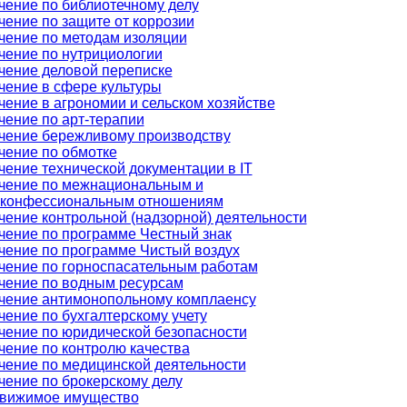
чение по библиотечному делу
чение по защите от коррозии
чение по методам изоляции
чение по нутрициологии
чение деловой переписке
чение в сфере культуры
чение в агрономии и сельском хозяйстве
чение по арт-терапии
чение бережливому производству
чение по обмотке
чение технической документации в IT
чение по межнациональным и
конфессиональным отношениям
чение контрольной (надзорной) деятельности
чение по программе Честный знак
чение по программе Чистый воздух
чение по горноспасательным работам
чение по водным ресурсам
чение антимонопольному комплаенсу
чение по бухгалтерскому учету
чение по юридической безопасности
чение по контролю качества
чение по медицинской деятельности
чение по брокерскому делу
вижимое имущество