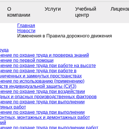
О
Услуги
Учебный
Лиценз
компании
центр
Главная
Новости
Изменения в Правила дорожного движения
руда
чение по охране труда и проверка знаний
чение по первой помощи
чение по охране труда при работе на высоте
чение по охране труда при работе в
аниченных и замкнутых пространствах
чение по использованию (применению)
дств индивидуальной защиты (СИЗ)
чение по охране труда при воздействии
дных и опасных производственных факторов
чение по охране труда при выполнении
ляных работ
чение по охране труда при выполнении
онтных, монтажных и демонтажных работ
ний
чение по охране труда при выполнении работ