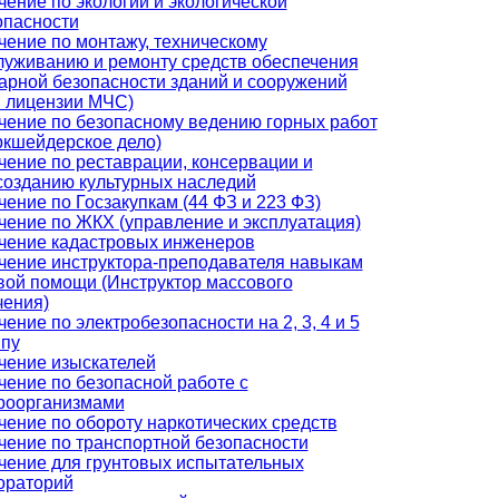
чение по экологии и экологической
опасности
чение по монтажу, техническому
луживанию и ремонту средств обеспечения
арной безопасности зданий и сооружений
я лицензии МЧС)
чение по безопасному ведению горных работ
ркшейдерское дело)
чение по реставрации, консервации и
созданию культурных наследий
чение по Госзакупкам (44 ФЗ и 223 ФЗ)
чение по ЖКХ (управление и эксплуатация)
чение кадастровых инженеров
чение инструктора-преподавателя навыкам
вой помощи (Инструктор массового
чения)
ение по электробезопасности на 2, 3, 4 и 5
ппу
чение изыскателей
чение по безопасной работе с
роорганизмами
чение по обороту наркотических средств
чение по транспортной безопасности
чение для грунтовых испытательных
ораторий