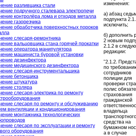
изменения:
чение разливщика стали
чение подручного сталевара электропечи
а) абзац седь
чение контролёра лома и отходов металла
подпункта 2.1.
чение газорезчика
исключить;
чение обработчика поверхностных пороков
алла
б) дополнить 
чение слесаря-ремонтника
2 новым подп
чение вальцовщика стана горячей прокатки
2.1.2 в следу
чение оператора манипулятора
редакции:
чение машиниста буровой установки
чение дезинфектора
"2.1.2. Предс
чение медицинского дезинфектора
по требовани
чение слесаря-инструментальщика
сотрудников
чение бетонщика
полиции для
чение штукатура
проверки стр
чение столяра
полис обязате
чение слесаря-электрика по ремонту
страхования
ктрооборудования
гражданской
чение слесаря по ремонту и обслуживанию
ответственнос
тем вентиляции и кондиционирования
владельца
чение монтажника технологических
транспортног
бопроводов
средства на
чение слесаря по эксплуатации и ремонту
бумажном нос
ового оборудования
а в случае