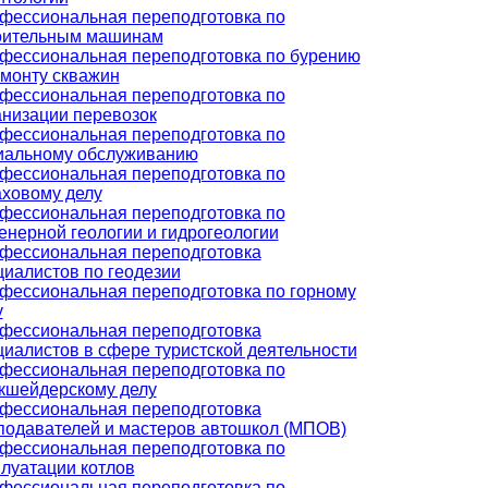
фессиональная переподготовка по
оительным машинам
фессиональная переподготовка по бурению
емонту скважин
фессиональная переподготовка по
анизации перевозок
фессиональная переподготовка по
иальному обслуживанию
фессиональная переподготовка по
аховому делу
фессиональная переподготовка по
енерной геологии и гидрогеологии
фессиональная переподготовка
циалистов по геодезии
фессиональная переподготовка по горному
у
фессиональная переподготовка
циалистов в сфере туристской деятельности
фессиональная переподготовка по
кшейдерскому делу
фессиональная переподготовка
подавателей и мастеров автошкол (МПОВ)
фессиональная переподготовка по
плуатации котлов
фессиональная переподготовка по