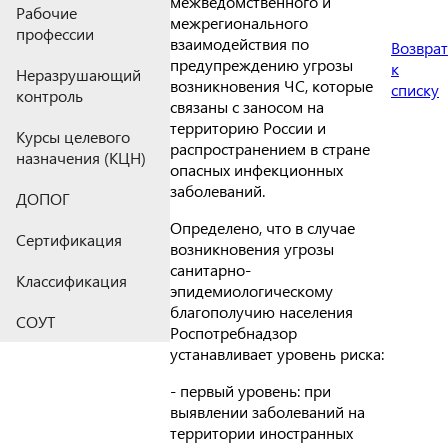
межведомственного и
Рабочие
межрегионального
профессии
взаимодействия по
Возврат
предупреждению угрозы
к
Неразрушающий
возникновения ЧС, которые
списку
контроль
связаны с заносом на
территорию России и
Курсы целевого
распространением в стране
назначения (КЦН)
опасных инфекционных
заболеваний.
ДОПОГ
Определено, что в случае
Сертификация
возникновения угрозы
санитарно-
Классификация
эпидемиологическому
благополучию населения
СОУТ
Роспотребнадзор
устанавливает уровень риска:
- первый уровень: при
выявлении заболеваний на
территории иностранных