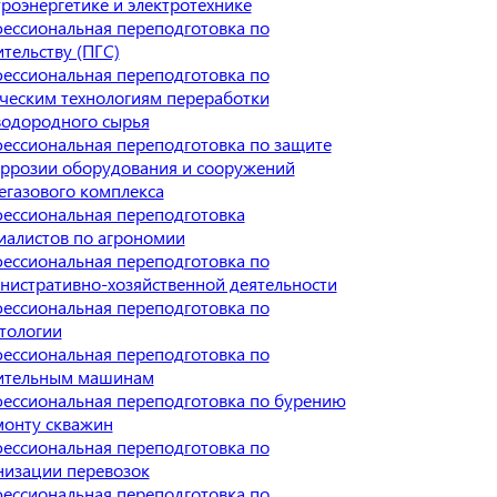
троэнергетике и электротехнике
ессиональная переподготовка по
ительству (ПГС)
ессиональная переподготовка по
ческим технологиям переработки
водородного сырья
ессиональная переподготовка по защите
оррозии оборудования и сооружений
егазового комплекса
ессиональная переподготовка
иалистов по агрономии
ессиональная переподготовка по
нистративно-хозяйственной деятельности
ессиональная переподготовка по
тологии
ессиональная переподготовка по
ительным машинам
ессиональная переподготовка по бурению
монту скважин
ессиональная переподготовка по
низации перевозок
ессиональная переподготовка по