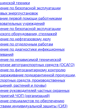
цинской техники
ение по безопасной эксплуатации
овых энергоустановок
ание первой помощи работниками
зовательных учреждений
ение по безопасной эксплуатации
дского оборудования, стеллажей
ение по нефтегазовому делу
ение по отделочным работам
ение по диагностике инфекционных
леваний
ение по независимой технической
ертизе автотранспортных средств (ОСАГО)
ение по фитосанитарному контролю
ззараживание подкарантинной продукции,
спортных средств, производственных
щений, растений и почвы)
ение руководителей частных охранных
приятий ЧОП (организаций)
ение специалистов по обеспечению
ствами индивидуальной защиты (СИЗ)