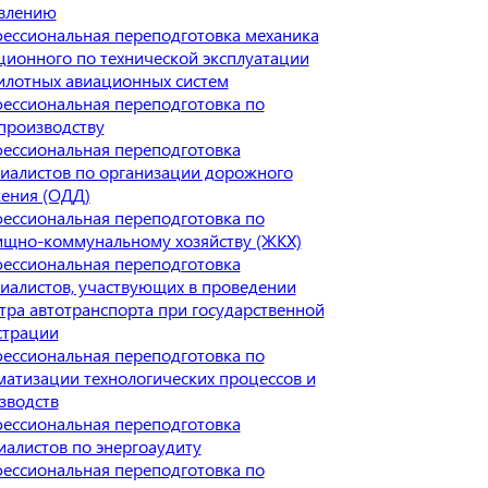
влению
ессиональная переподготовка механика
ционного по технической эксплуатации
илотных авиационных систем
ессиональная переподготовка по
производству
ессиональная переподготовка
иалистов по организации дорожного
ения (ОДД)
ессиональная переподготовка по
щно-коммунальному хозяйству (ЖКХ)
ессиональная переподготовка
иалистов, участвующих в проведении
тра автотранспорта при государственной
страции
ессиональная переподготовка по
матизации технологических процессов и
зводств
ессиональная переподготовка
иалистов по энергоаудиту
ессиональная переподготовка по