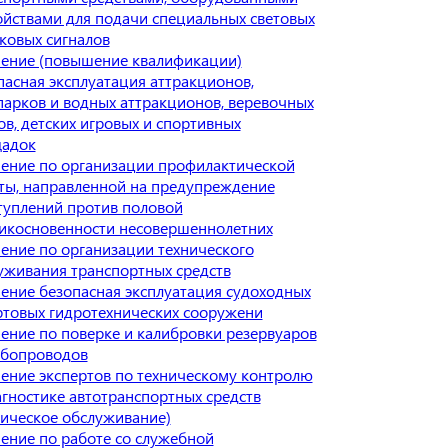
ойствами для подачи специальных световых
уковых сигналов
ение (повышение квалификации)
пасная эксплуатация аттракционов,
парков и водных аттракционов, веревочных
ов, детских игровых и спортивных
адок
ение по организации профилактической
ты, направленной на предупреждение
туплений против половой
икосновенности несовершеннолетних
ение по организации технического
уживания транспортных средств
ение безопасная эксплуатация судоходных
ртовых гидротехнических сооружени
ение по поверке и калибровки резервуаров
убопроводов
ение экспертов по техническому контролю
агностике автотранспортных средств
ническое обслуживание)
ение по работе со служебной