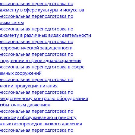
ессиональная переподготовка по
джменту в сфере культуры и искусства
ессиональная переподготовка по
овым сетям
ессиональная переподготовка по
джменту в различных видах деятельности
ессиональная переподготовка по
террористической защищенности
ессиональная переподготовка по
пруденции в сфере здравоохранения
ессиональная переподготовка в сфере
емных сооружений
ессиональная переподготовка по
ологии продукции питания
ессиональная переподготовка по
зводственному контролю оборудования
избыточным давлением
ессиональная переподготовка по
ическому обслуживанию и ремонту
жных газопроводов низкого давления
ессиональная переподготовка по