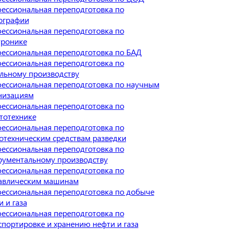
ессиональная переподготовка по
ографии
ессиональная переподготовка по
тронике
ессиональная переподготовка по БАД
ессиональная переподготовка по
льному производству
ессиональная переподготовка по научным
низациям
ессиональная переподготовка по
тотехнике
ессиональная переподготовка по
отехническим средствам разведки
ессиональная переподготовка по
рументальному производству
ессиональная переподготовка по
авлическим машинам
ессиональная переподготовка по добыче
 и газа
ессиональная переподготовка по
спортировке и хранению нефти и газа