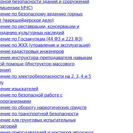
рной безопасности зданий и сооружений
 лицензии МЧС)
ение по безопасному ведению горных
т (маркшейдерское дело)
ение по реставрации, консервации и
озданию культурных наследий
ение по Госзакупкам (44 ФЗ и 223 ФЗ)
ение по ЖКХ (управление и эксплуатация)
ение кадастровых инженеров
ение инструктора-преподавателя навыкам
ой помощи (Инструктор массового
ения)
ние по электробезопасности на 2, 3, 4 и 5
пу
ение изыскателей
ение по безопасной работе с
оорганизмами
ение по обороту наркотических средств
ение по транспортной безопасности
ение для грунтовых испытательных
раторий
ение преподавателей и мастеров автошкол