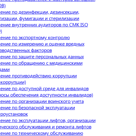
В)
ение по дезинфекции, дезинсекции,
тизации, фумигации и стерилизации
ение внутренних аудиторов по СМК ISO
)
ение по экспортному контролю
ение по измерению и оценке вредных
зводственных факторов
ение по защите персональных данных
ение по обращению с медицинскими
дами
ение противодействию коррупции
икоррупции)
ение по доступной среде для инвалидов
росы обеспечения доступности инвалидов)
ение по организации воинского учета
ение по безопасной эксплуатации
троустановок
ение по эксплуатации лифтов, организации
ического обслуживания и ремонта лифтов
ение по техническому обслуживанию