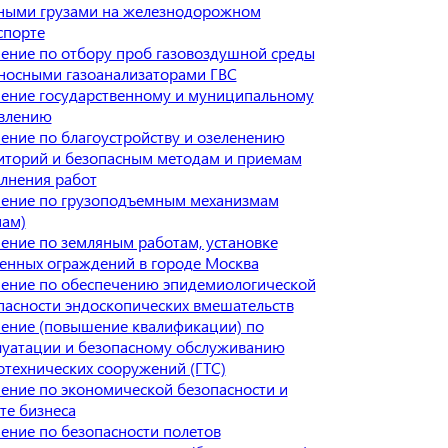
ными грузами на железнодорожном
спорте
ение по отбору проб газовоздушной среды
носными газоанализаторами ГВС
ение государственному и муниципальному
влению
ение по благоустройству и озеленению
иторий и безопасным методам и приемам
лнения работ
ение по грузоподъемным механизмам
нам)
ение по земляным работам, установке
енных ограждений в городе Москва
ение по обеспечению эпидемиологической
пасности эндоскопических вмешательств
ение (повышение квалификации) по
луатации и безопасному обслуживанию
отехнических сооружений (ГТС)
ение по экономической безопасности и
те бизнеса
ение по безопасности полетов