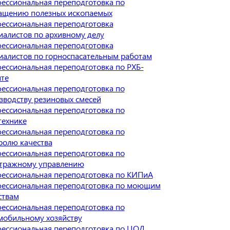
ессиональная переподготовка по
ащению полезных ископаемых
ессиональная переподготовка
иалистов по архивному делу
ессиональная переподготовка
иалистов по горноспасательным работам
ессиональная переподготовка по РХБ-
те
ессиональная переподготовка по
зводству резиновых смесей
ессиональная переподготовка по
технике
ессиональная переподготовка по
ролю качества
ессиональная переподготовка по
тражному управлению
ессиональная переподготовка по КИПиА
ессиональная переподготовка по моющим
ствам
ессиональная переподготовка по
мобильному хозяйству
ессиональная переподготовка по ЦОД