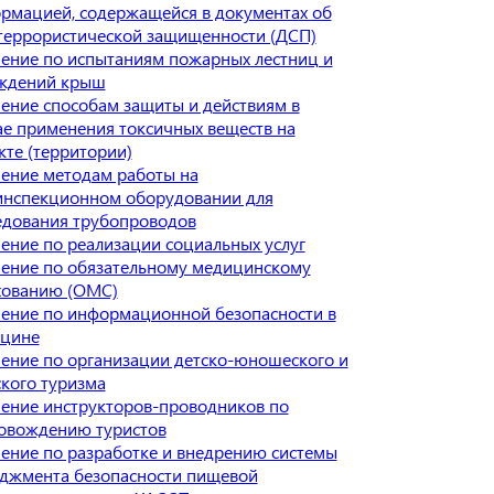
рмацией, содержащейся в документах об
террористической защищенности (ДСП)
ение по испытаниям пожарных лестниц и
ждений крыш
ение способам защиты и действиям в
ае применения токсичных веществ на
кте (территории)
ение методам работы на
инспекционном оборудовании для
едования трубопроводов
ение по реализации социальных услуг
ение по обязательному медицинскому
хованию (ОМС)
ение по информационной безопасности в
цине
ение по организации детско-юношеского и
ского туризма
ение инструкторов-проводников по
овождению туристов
ение по разработке и внедрению системы
джмента безопасности пищевой