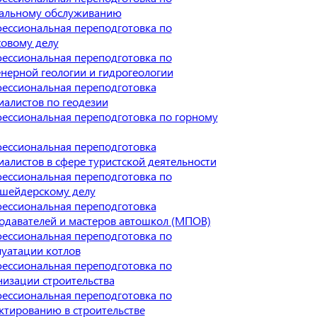
альному обслуживанию
ессиональная переподготовка по
ховому делу
ессиональная переподготовка по
нерной геологии и гидрогеологии
ессиональная переподготовка
иалистов по геодезии
ессиональная переподготовка по горному
ессиональная переподготовка
иалистов в сфере туристской деятельности
ессиональная переподготовка по
шейдерскому делу
ессиональная переподготовка
одавателей и мастеров автошкол (МПОВ)
ессиональная переподготовка по
луатации котлов
ессиональная переподготовка по
низации строительства
ессиональная переподготовка по
ктированию в строительстве