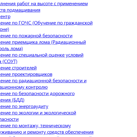
лнения работ на высоте с применением
ств подмащивания
ентр
ение по ГОЧС (Обучение по гражданской
оне)
ение по пожарной безопасности
ение приемщика лома (Радиационный
роль лома)
ение по специальной оценке условий
а (СОУТ)
ение строителей
ение проектировщиков
ение по радиационной безопасности и
ационному контролю
ение по безопасности дорожного
ения (БДД)
ение по энергоаудиту
ение по экологии и экологической
пасности
ение по монтажу, техническому
уживанию и ремонту средств обеспечения