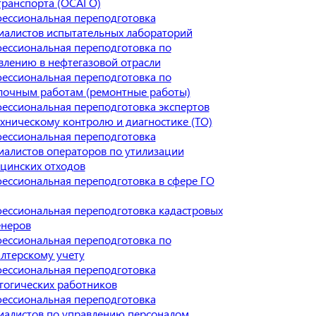
транспорта (ОСАГО)
ессиональная переподготовка
иалистов испытательных лабораторий
ессиональная переподготовка по
влению в нефтегазовой отрасли
ессиональная переподготовка по
лочным работам (ремонтные работы)
ессиональная переподготовка экспертов
ехническому контролю и диагностике (ТО)
ессиональная переподготовка
иалистов операторов по утилизации
цинских отходов
ессиональная переподготовка в сфере ГО
ессиональная переподготовка кадастровых
неров
ессиональная переподготовка по
алтерскому учету
ессиональная переподготовка
гогических работников
ессиональная переподготовка
иалистов по управлению персоналом