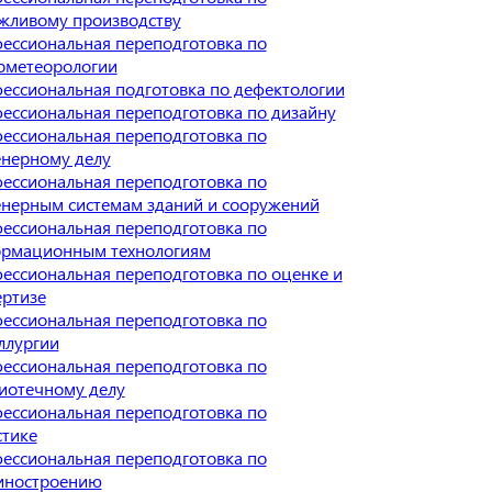
жливому производству
ессиональная переподготовка по
ометеорологии
ессиональная подготовка по дефектологии
ессиональная переподготовка по дизайну
ессиональная переподготовка по
нерному делу
ессиональная переподготовка по
нерным системам зданий и сооружений
ессиональная переподготовка по
рмационным технологиям
ессиональная переподготовка по оценке и
ертизе
ессиональная переподготовка по
ллургии
ессиональная переподготовка по
иотечному делу
ессиональная переподготовка по
стике
ессиональная переподготовка по
ностроению