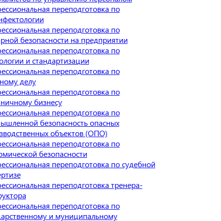
ессиональная переподготовка по
нфектологии
ессиональная переподготовка по
рной безопасности на предприятии
ессиональная переподготовка по
ологии и стандартизации
ессиональная переподготовка по
ному делу
ессиональная переподготовка по
иничному бизнесу
ессиональная переподготовка по
ышленной безопасность опасных
зводственных объектов (ОПО)
ессиональная переподготовка по
омической безопасности
ессиональная переподготовка по судебной
ертизе
ессиональная переподготовка тренера-
руктора
ессиональная переподготовка по
дарственному и муниципальному