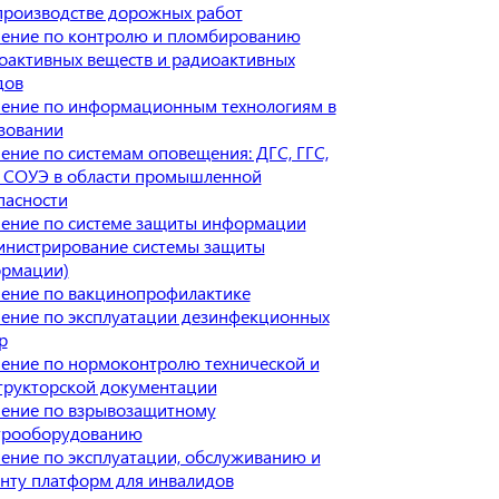
производстве дорожных работ
ение по контролю и пломбированию
оактивных веществ и радиоактивных
дов
ение по информационным технологиям в
зовании
ение по системам оповещения: ДГС, ГГС,
 СОУЭ в области промышленной
пасности
ение по системе защиты информации
инистрирование системы защиты
рмации)
ение по вакцинопрофилактике
ение по эксплуатации дезинфекционных
р
ение по нормоконтролю технической и
трукторской документации
ение по взрывозащитному
трооборудованию
ение по эксплуатации, обслуживанию и
нту платформ для инвалидов