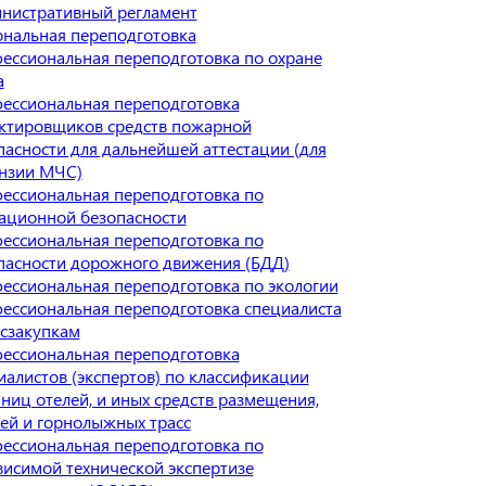
нистративный регламент
нальная переподготовка
ессиональная переподготовка по охране
а
ессиональная переподготовка
ктировщиков средств пожарной
пасности для дальнейшей аттестации (для
нзии МЧС)
ессиональная переподготовка по
ационной безопасности
ессиональная переподготовка по
пасности дорожного движения (БДД)
ессиональная переподготовка по экологии
ессиональная переподготовка специалиста
осзакупкам
ессиональная переподготовка
иалистов (экспертов) по классификации
иниц отелей, и иных средств размещения,
ей и горнолыжных трасс
ессиональная переподготовка по
висимой технической экспертизе