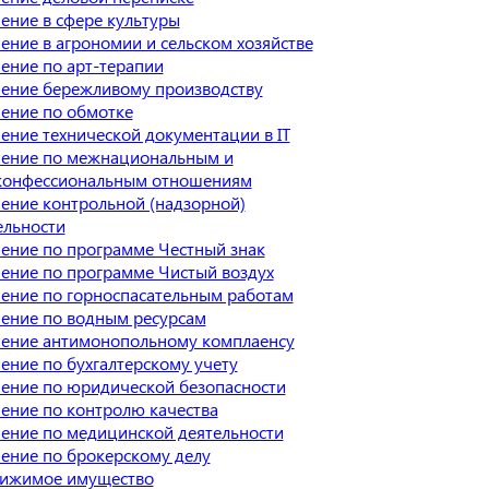
ение в сфере культуры
ение в агрономии и сельском хозяйстве
ение по арт-терапии
ение бережливому производству
ение по обмотке
ение технической документации в IT
ение по межнациональным и
онфессиональным отношениям
ение контрольной (надзорной)
ельности
ение по программе Честный знак
ение по программе Чистый воздух
ение по горноспасательным работам
ение по водным ресурсам
ение антимонопольному комплаенсу
ение по бухгалтерскому учету
ение по юридической безопасности
ение по контролю качества
ение по медицинской деятельности
ение по брокерскому делу
ижимое имущество