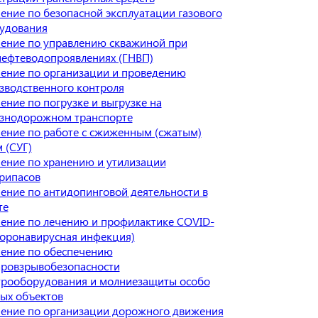
ение по безопасной эксплуатации газового
удования
ение по управлению скважиной при
нефтеводопроявлениях (ГНВП)
ение по организации и проведению
зводственного контроля
ение по погрузке и выгрузке на
знодорожном транспорте
ение по работе с сжиженным (сжатым)
 (СУГ)
ение по хранению и утилизации
рипасов
ение по антидопинговой деятельности в
те
ение по лечению и профилактике COVID-
Коронавирусная инфекция)
ение по обеспечению
ровзрывобезопасности
трооборудования и молниезащиты особо
ых объектов
ение по организации дорожного движения