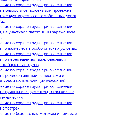
ение по охране труда при выполнении
т в близости от полотна или проезжей
и эксплуатируемых автомобильных дорог
ЖД
ение по охране труда при выполнении
т, на участках с патогенным заражением
ы
ение по охране труда при выполнении
т по валке леса в особо опасных условиях
ение по охране труда при выполнении
т по перемещению тяжеловесных и
ногабаритных грузов
ение по охране труда при выполнении
т с радиоактивными веществами и
чниками ионизирующих излучений
ение по охране труда при выполнении
т с ручным инструментом, в том числе с
техническим
ение по охране труда при выполнении
 в театрах
ение по безопасным методам и приемам