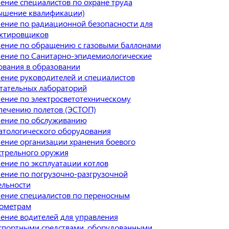
ение специалистов по охране труда
ышение квалификации)
ение по радиационной безопасности для
ктировщиков
ение по обращению с газовыми баллонами
ение по Санитарно-эпидемиологические
ования в образовании
ение руководителей и специалистов
тательных лабораторий
ение по электросветотехническому
печению полетов (ЭСТОП)
ение по обслуживанию
атологического оборудования
ение организации хранения боевого
стрельного оружия
ение по эксплуатации котлов
ение по погрузочно-разгрузочной
ельности
ение специалистов по переносным
ометрам
ение водителей для управления
спортными средствами, оборудованными