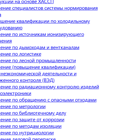
укции на основе ХАССП
ение специалистов системы нормирования
а
шение квалификации по холодильному
удованию
ение по источникам ионизирующего
чения
ение по дымоходам и вентканалам
ение по логистике
ение по лесной промышленности
ение (повышение квалификации)
неэкономической деятельности и
женного контроля (ВЭД)
ение по радиационному контролю изделий
оэлектроники
ение по обращению с опасными отходами
ение по метрологии
ение по библиотечному делу
ение по защите от коррозии
ение по методам изоляции
ение по нутрициологии
ение деловой переписке