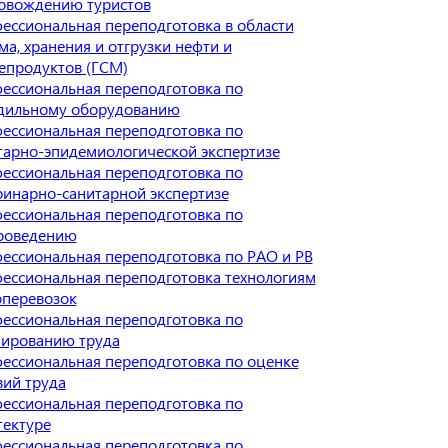
овождению туристов
ессиональная переподготовка в области
ма, хранения и отгрузки нефти и
епродуктов (ГСМ)
ессиональная переподготовка по
дильному оборудованию
ессиональная переподготовка по
тарно-эпидемиологической экспертизе
ессиональная переподготовка по
ринарно-санитарной экспертизе
ессиональная переподготовка по
роведению
ессиональная переподготовка по РАО и РВ
ессиональная переподготовка технологиям
оперевозок
ессиональная переподготовка по
ированию труда
ессиональная переподготовка по оценке
вий труда
ессиональная переподготовка по
тектуре
ессиональная переподготовка по