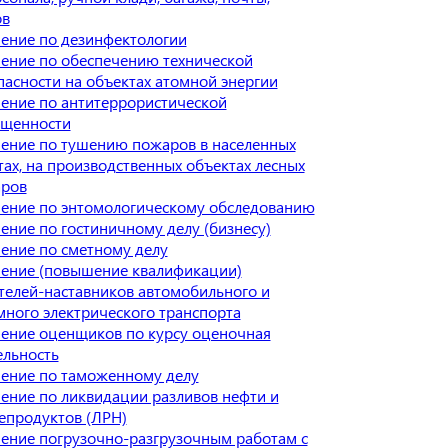
ов
ение по дезинфектологии
ение по обеспечению технической
пасности на объектах атомной энергии
ение по антитеррористической
щенности
ение по тушению пожаров в населенных
тах, на производственных объектах лесных
ров
ение по энтомологическому обследованию
ение по гостиничному делу (бизнесу)
ение по сметному делу
ение (повышение квалификации)
телей-наставников автомобильного и
много электрического транспорта
ение оценщиков по курсу оценочная
ельность
ение по таможенному делу
ение по ликвидации разливов нефти и
епродуктов (ЛРН)
ение погрузочно-разгрузочным работам с