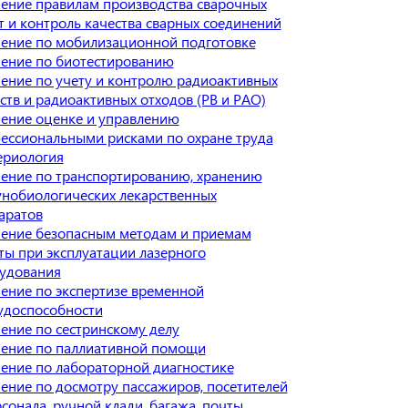
ение правилам производства сварочных
т и контроль качества сварных соединений
ение по мобилизационной подготовке
ение по биотестированию
ение по учету и контролю радиоактивных
ств и радиоактивных отходов (РВ и РАО)
ение оценке и управлению
ессиональными рисками по охране труда
ериология
ение по транспортированию, хранению
нобиологических лекарственных
аратов
ение безопасным методам и приемам
ты при эксплуатации лазерного
удования
ение по экспертизе временной
удоспособности
ение по сестринскому делу
ение по паллиативной помощи
ение по лабораторной диагностике
ение по досмотру пассажиров, посетителей
сонала, ручной клади, багажа, почты,