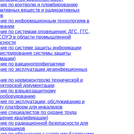
ние по контролю и пломбированию
активных веществ и радиоактивных
ов
ние по информационным технологиям в
овании
ние по системам оповещения: ДГС, ГГС,
СОУЭ в области промышленной
асности
ние по системе защиты информации
нистрирование системы защиты
мации)
ние по вакцинопрофилактике
ние по эксплуатации дезинфекционных
ние по нормоконтролю технической и
рукторской документации
ние по взрывозащитному
рооборудованию
ние по эксплуатации, обслуживанию и
ту платформ для инвалидов
ние специалистов по охране труда
шение квалификации)
ние по радиационной безопасности для
тировщиков
ние по обращению с газовыми баллонами