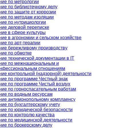
ние по метрологии
ние по библиотечному делу
ие по защите от коррозии
ние по методам изоляции
ние по нутрициологии
ние деловой переписке
ние в сфере культуры
ие в агрономии и сельском хозяйстве
ние по арт-терапии
ние бережливому производству
ние по обмотке
ие технической документации в IT
ние по межнациональным и
нфессиональным отношениям
ние контрольной (надзорной) деятельности
ние по программе Честный знак
ние по программе Чистый воздух
ние по горноспасательным работам
ние по водным ресурсам
ние антимонопольному комплаенсу
ие по бухгалтерскому учету
ние по юридической безопасности
ние по контролю качества
ние по медицинской деятельности
ние по брокерскому делу