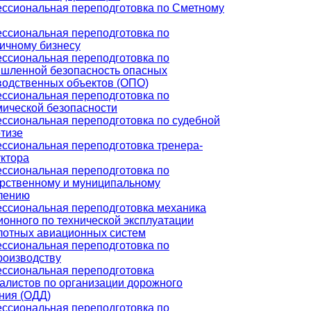
ссиональная переподготовка по Сметному
ссиональная переподготовка по
ничному бизнесу
ссиональная переподготовка по
шленной безопасность опасных
водственных объектов (ОПО)
ссиональная переподготовка по
мической безопасности
ссиональная переподготовка по судебной
ртизе
ссиональная переподготовка тренера-
уктора
ссиональная переподготовка по
арственному и муниципальному
лению
ссиональная переподготовка механика
ионного по технической эксплуатации
лотных авиационных систем
ссиональная переподготовка по
роизводству
ссиональная переподготовка
алистов по организации дорожного
ния (ОДД)
ссиональная переподготовка по