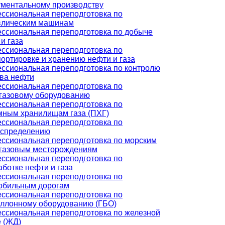
ументальному производству
ссиональная переподготовка по
влическим машинам
ссиональная переподготовка по добыче
и газа
ссиональная переподготовка по
ортировке и хранению нефти и газа
ссиональная переподготовка по контролю
тва нефти
ссиональная переподготовка по
газовому оборудованию
ссиональная переподготовка по
мным хранилищам газа (ПХГ)
ссиональная переподготовка по
аспределению
ссиональная переподготовка по морским
газовым месторождениям
ссиональная переподготовка по
ботке нефти и газа
ссиональная переподготовка по
обильным дорогам
ссиональная переподготовка по
аллонному оборудованию (ГБО)
ссиональная переподготовка по железной
е (ЖД)