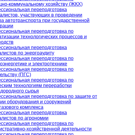
но-коммунальному хозяйству (ЖКХ)
ссиональная переподготовка
алистов, участвующих в проведении
ра автотранспорта при государственной
трации
ссиональная переподготовка по
атизации технологических процессов и
водств
ссиональная переподготовка
алистов по энергоаудиту
ссиональная переподготовка по
оэнергетике и электротехнике
ссиональная переподготовка по
ельству (ПГС)
ссиональная переподготовка по
еским технологиям переработки
одородного сырья
ссиональная переподготовка по защите от
зии оборудования и сооружений
газового комплекса
ссиональная переподготовка
алистов по агрономии
ссиональная переподготовка по
истративно-хозяйственной деятельности
ссиональная переподготовка по