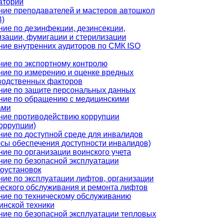
аторий
ние преподавателей и мастеров автошкол
)
ние по дезинфекции, дезинсекции,
изации, фумигации и стерилизации
ние внутренних аудиторов по СМК ISO
ние по экспортному контролю
ние по измерению и оценке вредных
водственных факторов
ние по защите персональных данных
ние по обращению с медицинскими
ами
ние противодействию коррупции
оррупции)
ние по доступной среде для инвалидов
осы обеспечения доступности инвалидов)
ие по организации воинского учета
ние по безопасной эксплуатации
роустановок
ние по эксплуатации лифтов, организации
ческого обслуживания и ремонта лифтов
ние по техническому обслуживанию
инской техники
ние по безопасной эксплуатации тепловых