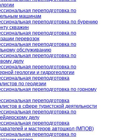
ологии
ссиональная переподготовка по
тельным машинам
ссиональная переподготовка по бурению
онту скважин
ссиональная переподготовка по
изации перевозок
ссиональная переподготовка по
льному обслуживанию
ссиональная переподготовка по
овому делу
ссиональная переподготовка по
ерной геологии и гидрогеологии
ссиональная переподготовка
алистов по геодезии
ссиональная переподготовка по горному
ссиональная переподготовка
листов в сфере туристской деятельности
ссиональная переподготовка по
ейдерскому делу
ссиональная переподготовка
давателей и мастеров автошкол (МПОВ)
ссиональная переподготовка по
атации котлов