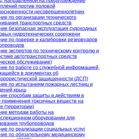
ы, направленной на предупреждение
уплений против половой
косновенности несовершеннолетних
ние по организации технического
живания транспортных средств
ние безопасная эксплуатация судоходных
товых гидротехнических сооружени
ние по поверке и калибровки резервуаров
бопроводов
ние экспертов по техническому контролю и
остике автотранспортных средств
ическое обслуживание)
ние по работе со служебной информацией,
жащейся в документах об
еррористической защищенности (ДСП)
ние по испытаниям пожарных лестниц и
дений крыш
ние способам защиты и действиям в
е применения токсичных веществ на
е (территории)
ние методам работы на
нспекционном оборудовании для
дования трубопроводов
ние по реализации социальных услуг
ние по обязательному медицинскому