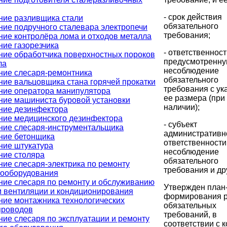
- срок действия
ние разливщика стали
обязательного
ние подручного сталевара электропечи
требования;
ние контролёра лома и отходов металла
ние газорезчика
- ответственност
ние обработчика поверхностных пороков
предусмотренну
ла
несоблюдение
ние слесаря-ремонтника
обязательного
ние вальцовщика стана горячей прокатки
требования с ук
ние оператора манипулятора
ее размера (при
ние машиниста буровой установки
наличии);
ние дезинфектора
ние медицинского дезинфектора
- субъект
ние слесаря-инструментальщика
административн
ние бетонщика
ответственности
ние штукатура
несоблюдение
ние столяра
обязательного
ние слесаря-электрика по ремонту
требования и др
рооборудования
ние слесаря по ремонту и обслуживанию
Утвержден план
м вентиляции и кондиционирования
формирования р
ние монтажника технологических
обязательных
проводов
требований, в
ние слесаря по эксплуатации и ремонту
соответствии с 