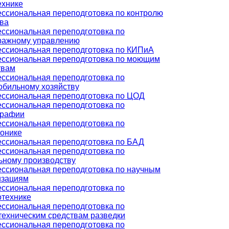
ехнике
ссиональная переподготовка по контролю
тва
ссиональная переподготовка по
ражному управлению
ссиональная переподготовка по КИПиА
ссиональная переподготовка по моющим
твам
ссиональная переподготовка по
обильному хозяйству
ссиональная переподготовка по ЦОД
ссиональная переподготовка по
графии
ссиональная переподготовка по
ронике
ссиональная переподготовка по БАД
ссиональная переподготовка по
ьному производству
ссиональная переподготовка по научным
изациям
ссиональная переподготовка по
отехнике
ссиональная переподготовка по
техническим средствам разведки
ссиональная переподготовка по