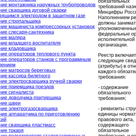
обязательных
ние монтажника наружных трубопроводов
требований наз
ние сварщика дуговой сварки
Минцифры Росс
вящимся электродом в защитном газе
Наполнением ре
ние стропальщика
должны занимат
ние машиниста компрессорных установок
уполномоченны
ние слесаря-сантехника
федеральные о
ние маляра
исполнительной 
ние младшего воспитателя
организации.
ние кладовщика
ние операторов теплового пункта
Реестр включает
ние операторов станков с программным
следующие све
лением
(атрибуты) в от
ние матросов береговых
каждого обязате
ние кассира билетного
требования:
ние электросварщика ручной сварки
ние приемщика поездов
- содержание
ние сигналиста
обязательного
ние доводчика-притирщика
требования;
ние швеи
- реквизиты стр
ние электрогазосварщика
единицы нормат
ние аппаратчика по приготовлению
правового акта,
сий
содержащего
ние сварщика пластмасс
обязательное
ние токаря
требование, и ее
ние подготовителя сталеразливочных