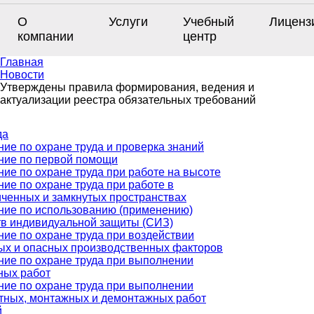
О
Услуги
Учебный
Лиценз
компании
центр
Главная
Новости
Утверждены правила формирования, ведения и
актуализации реестра обязательных требований
да
ие по охране труда и проверка знаний
ние по первой помощи
ие по охране труда при работе на высоте
ие по охране труда при работе в
иченных и замкнутых пространствах
ние по использованию (применению)
тв индивидуальной защиты (СИЗ)
ие по охране труда при воздействии
ых и опасных производственных факторов
ние по охране труда при выполнении
ных работ
ние по охране труда при выполнении
тных, монтажных и демонтажных работ
й