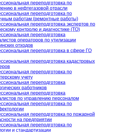
ссиональная переподготовка по
лению в нефтегазовой отрасли
ссиональная переподготовка по
очным работам (ремонтные работы)
ссиональная переподготовка экспертов по
ескому контролю и диагностике (ТО)
ссиональная переподготовка
алистов операторов по утилизации
инских отходов
ссиональная переподготовка в сфере ГО
ссиональная переподготовка кадастровых
еров
ссиональная переподготовка по
терскому учету
ссиональная переподготовка
огических работников
ссиональная переподготовка
алистов по управлению персоналом
ссиональная переподготовка по
фектологии
ссиональная переподготовка по пожарной
асности на предприятии
ссиональная переподготовка по
логии и стандартизации