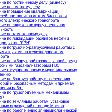
ие по гостиничному делу (бизнесу)
ние по сметному делу
ние (повышение квалификации)
елей-наставников автомобильного и
ого электрического транспорта
ние оценщиков по курсу оценочная
льность
ние по таможенному делу
ние по ликвидации разливов нефти и
продуктов (ЛРН)
ние погрузочно-разгрузочным работам с
ыми грузами на железнодорожном
порте
ние по отбору проб газовоздушной среды
осными газоанализаторами ГВС
ние государственному и муниципальному
лению
ние по благоустройству и озеленению
торий и безопасным методам и приемам
нения работ
ние по грузоподъемным механизмам
м)
ние по земляным работам, установке
нных ограждений в городе Москва
ние по обеспечению эпидемиологической