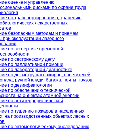
ние оценке и управлению
ссиональными рисками по охране труда
риология
ние по транспортированию, хранению
обиологических лекарственных
ратов
ние безопасным методам и приемам
ы при эксплуатации лазерного
дования
ние по экспертизе временной
доспособности
ние по сестринскому делу
ние по паллиативной помощи
ние по лабораторной диагностике
ние по досмотру пассажиров, посетителей
онала, ручной клади, багажа, почты, грузов
ние по дезинфектологии
ние по обеспечению технической
сности на объектах атомной энергии
ние по антитеррористической
енности
ние по тушению пожаров в населенных
х, на производственных объектах лесных
ов
ние по энтомологическому обследованию