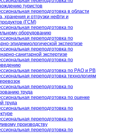
ссиональная переподготовка по
вождению туристов
ссиональная переподготовка в области
, хранения и отгрузки нефти и
продуктов (ГСМ)
ссиональная переподготовка по
ильному оборудованию
ссиональная переподготовка по
арно-эпидемиологической экспертизе
ссиональная переподготовка по
инарно-санитарной экспертизе
ссиональная переподготовка по
оведению
ссиональная переподготовка по РАО и РВ
ссиональная переподготовка технологиям
перевозок
ссиональная переподготовка по
рованию труда
ссиональная переподготовка по оценке
й труда
ссиональная переподготовка по
ектуре
ссиональная переподготовка по
ливому производству
ссиональная переподготовка по