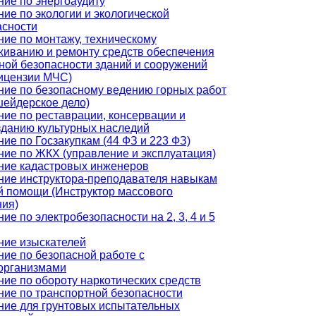
ние по энергоаудиту
ие по экологии и экологической
асности
ние по монтажу, техническому
живанию и ремонту средств обеспечения
ной безопасности зданий и сооружений
лицензии МЧС)
ние по безопасному ведению горных работ
шейдерское дело)
ние по реставрации, консервации и
зданию культурных наследий
ие по Госзакупкам (44 ФЗ и 223 ФЗ)
ние по ЖКХ (управление и эксплуатация)
ние кадастровых инженеров
ние инструктора-преподавателя навыкам
й помощи (Инструктор массового
ния)
ие по электробезопасности на 2, 3, 4 и 5
ние изыскателей
ние по безопасной работе с
организмами
ие по обороту наркотических средств
ние по транспортной безопасности
ние для грунтовых испытательных