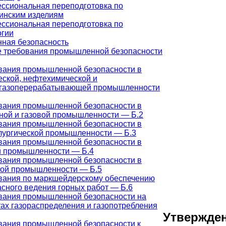
ссиональная переподготовка по
инским изделиям
ссиональная переподготовка по
огии
ная безопасность
 требования промышленной безопасности
вания промышленной безопасности в
еской, нефтехимической и
газоперерабатывающей промышленности
вания промышленной безопасности в
ной и газовой промышленности — Б.2
вания промышленной безопасности в
лургической промышленности — Б.3
вания промышленной безопасности в
й промышленности — Б.4
вания промышленной безопасности в
ной промышленности — Б.5
вания по маркшейдерскому обеспечению
асного ведения горных работ — Б.6
вания промышленной безопасности на
тах газораспределения и газопотребления
Утвержде
вания промышленной безопасности к