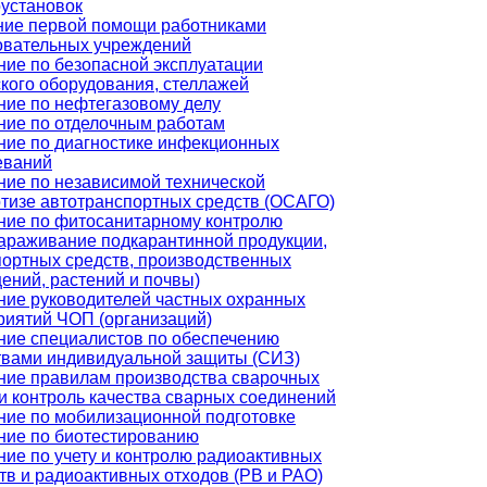
оустановок
ние первой помощи работниками
овательных учреждений
ние по безопасной эксплуатации
ского оборудования, стеллажей
ние по нефтегазовому делу
ние по отделочным работам
ние по диагностике инфекционных
еваний
ние по независимой технической
ртизе автотранспортных средств (ОСАГО)
ние по фитосанитарному контролю
зараживание подкарантинной продукции,
портных средств, производственных
ений, растений и почвы)
ние руководителей частных охранных
риятий ЧОП (организаций)
ние специалистов по обеспечению
твами индивидуальной защиты (СИЗ)
ние правилам производства сварочных
и контроль качества сварных соединений
ние по мобилизационной подготовке
ние по биотестированию
ние по учету и контролю радиоактивных
тв и радиоактивных отходов (РВ и РАО)