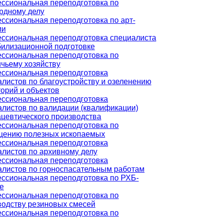
ссиональная переподготовка по
рдному делу
ссиональная переподготовка по арт-
ии
ссиональная переподготовка специалиста
билизационной подготовке
ссиональная переподготовка по
ичьему хозяйству
ссиональная переподготовка
алистов по благоустройству и озеленению
орий и объектов
ссиональная переподготовка
алистов по валидации (квалификации)
цевтического производства
ссиональная переподготовка по
щению полезных ископаемых
ссиональная переподготовка
алистов по архивному делу
ссиональная переподготовка
алистов по горноспасательным работам
ссиональная переподготовка по РХБ-
е
ссиональная переподготовка по
водству резиновых смесей
ссиональная переподготовка по