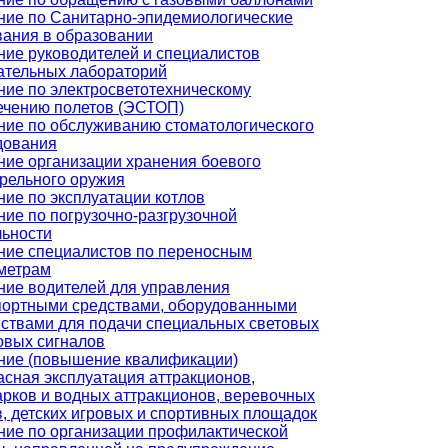
ние по Санитарно-эпидемиологические
вания в образовании
ние руководителей и специалистов
ательных лабораторий
ние по электросветотехническому
ечению полетов (ЭСТОП)
ние по обслуживанию стоматологического
дования
ние организации хранения боевого
трельного оружия
ние по эксплуатации котлов
ние по погрузочно-разгрузочной
льности
ние специалистов по переносным
метрам
ние водителей для управления
портными средствами, оборудованными
йствами для подачи специальных световых
овых сигналов
ние (повышение квалификации)
асная эксплуатация аттракционов,
арков и водных аттракционов, веревочных
, детских игровых и спортивных площадок
ние по организации профилактической