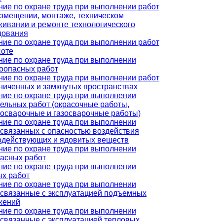
ние по охране труда при выполнении работ
азмещении, монтаже, техническом
живании и ремонте технологического
дования
ние по охране труда при выполнении работ
соте
ние по охране труда при выполнении
оопасных работ
ние по охране труда при выполнении работ
аниченных и замкнутых пространствах
ние по охране труда при выполнении
тельных работ (окрасочные работы,
росварочные и газосварочные работы)
ние по охране труда при выполнении
 связанных с опасностью воздействия
одействующих и ядовитых веществ
ние по охране труда при выполнении
пасных работ
ние по охране труда при выполнении
ых работ
ние по охране труда при выполнении
, связанные с эксплуатацией подъемных
жений
ние по охране труда при выполнении
 связанные с эксплуатацией тепловых