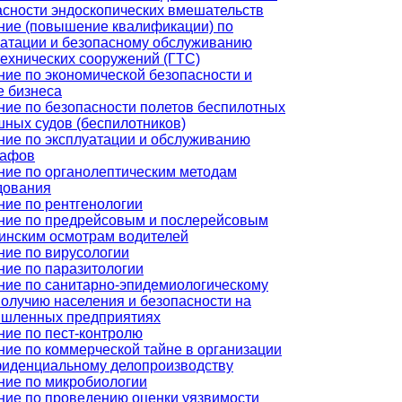
асности эндоскопических вмешательств
ние (повышение квалификации) по
уатации и безопасному обслуживанию
технических сооружений (ГТС)
ние по экономической безопасности и
е бизнеса
ние по безопасности полетов беспилотных
шных судов (беспилотников)
ние по эксплуатации и обслуживанию
рафов
ние по органолептическим методам
дования
ние по рентгенологии
ние по предрейсовым и послерейсовым
инским осмотрам водителей
ние по вирусологии
ние по паразитологии
ние по санитарно-эпидемиологическому
получию населения и безопасности на
шленных предприятиях
ние по пест-контролю
ние по коммерческой тайне в организации
фиденциальному делопроизводству
ние по микробиологии
ние по проведению оценки уязвимости