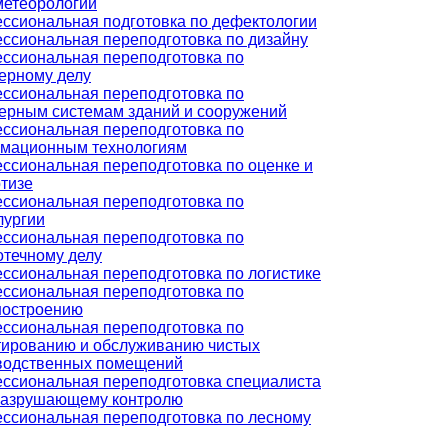
метеорологии
ссиональная подготовка по дефектологии
ссиональная переподготовка по дизайну
ссиональная переподготовка по
ерному делу
ссиональная переподготовка по
ерным системам зданий и сооружений
ссиональная переподготовка по
мационным технологиям
ссиональная переподготовка по оценке и
ртизе
ссиональная переподготовка по
лургии
ссиональная переподготовка по
отечному делу
ссиональная переподготовка по логистике
ссиональная переподготовка по
остроению
ссиональная переподготовка по
тированию и обслуживанию чистых
водственных помещений
ссиональная переподготовка специалиста
разрушающему контролю
ссиональная переподготовка по лесному