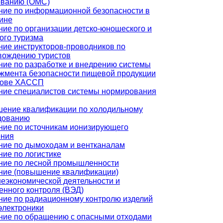
ованию (ОМС)
ние по информационной безопасности в
ине
ние по организации детско-юношеского и
ого туризма
ние инструкторов-проводников по
вождению туристов
ние по разработке и внедрению системы
жмента безопасности пищевой продукции
нове ХАССП
ние специалистов системы нормирования
ение квалификации по холодильному
дованию
ние по источникам ионизирующего
ения
ние по дымоходам и вентканалам
ние по логистике
ние по лесной промышленности
ние (повышение квалификации)
еэкономической деятельности и
енного контроля (ВЭД)
ние по радиационному контролю изделий
электроники
ние по обращению с опасными отходами