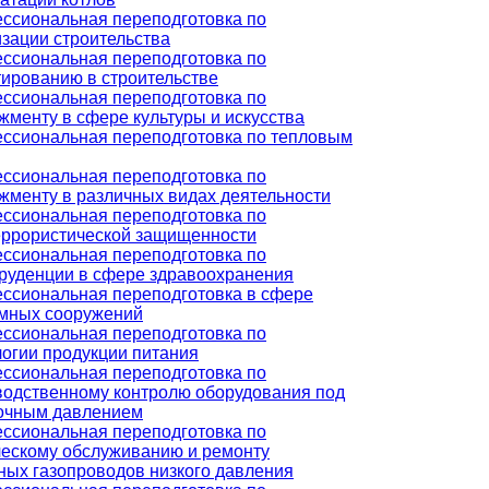
ссиональная переподготовка по
изации строительства
ссиональная переподготовка по
тированию в строительстве
ссиональная переподготовка по
жменту в сфере культуры и искусства
ссиональная переподготовка по тепловым
ссиональная переподготовка по
жменту в различных видах деятельности
ссиональная переподготовка по
еррористической защищенности
ссиональная переподготовка по
руденции в сфере здравоохранения
ссиональная переподготовка в сфере
мных сооружений
ссиональная переподготовка по
логии продукции питания
ссиональная переподготовка по
водственному контролю оборудования под
очным давлением
ссиональная переподготовка по
ческому обслуживанию и ремонту
ных газопроводов низкого давления