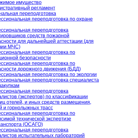
жимое имущество
истративный регламент
альная переподготовка
ссиональная переподготовка по охране
ссиональная переподготовка
тировщиков средств пожарной
асности для дальнейшей аттестации (для
зии МЧС)
ссиональная переподготовка по
ционной безопасности
ссиональная переподготовка по
асности дорожного движения (БДД)
ссиональная переподготовка по экологии
ссиональная переподготовка специалиста
закупкам
ссиональная переподготовка
листов (экспертов) по классификации
иц отелей, и иных средств размещения,
й и горнолыжных трасс
ссиональная переподготовка по
исимой технической экспертизе
ранспорта (ОСАГО)
ссиональная переподготовка
алистов испытательных лабораторий