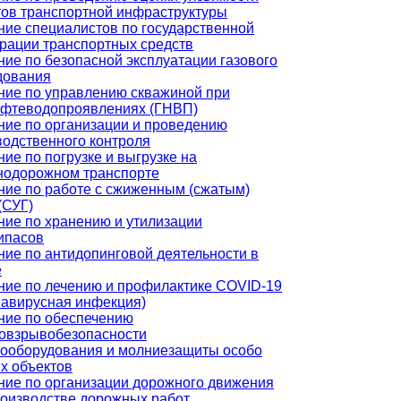
тов транспортной инфраструктуры
ние специалистов по государственной
трации транспортных средств
ие по безопасной эксплуатации газового
дования
ние по управлению скважиной при
ефтеводопроявлениях (ГНВП)
ние по организации и проведению
водственного контроля
ие по погрузке и выгрузке на
нодорожном транспорте
ние по работе с сжиженным (сжатым)
(СУГ)
ние по хранению и утилизации
ипасов
ние по антидопинговой деятельности в
е
ние по лечению и профилактике COVID-19
навирусная инфекция)
ние по обеспечению
овзрывобезопасности
рооборудования и молниезащиты особо
х объектов
ние по организации дорожного движения
роизводстве дорожных работ