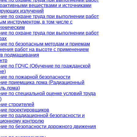
иоактивными веществами и источниками
ирующих излучений
ние по охране труда при выполнении работ
ым инструментом, в том числе с
ехническим
ние по охране труда при выполнении работ
рах
ние по безопасным методам и приемам
нения работ на высоте с применением
тв подмащивания
нтр
ние по ГОЧС (Обучение по гражданской
не)
ние по пожарной безопасности
ние приемщика лома (Радиационный
ль лома)
ние по специальной оценке условий труда
)
ние строителей
ние проектировщиков
ние по радиационной безопасности и
ционному контролю
ние по безопасности дорожного движения