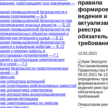
правила
дованию, работающему под давлением —
формиров
вания промышленной безопасности к
ведения и
мным сооружениям — Б.9
вания промышленной безопасности при
актуализа
портировании опасных веществ — Б.10
реестра
вания промышленной безопасности на
опожароопасных объектах хранения и
обязател
аботки растительного сырья — Б.11
требован
вания промышленной безопасности,
ящиеся к взрывным работам — Б.12
вания к порядку работы в
12.02.2021
оустановках потребителей — Г.1
ания к эксплуатации электрических
й и сетей — Г.2
Постановление
вания безопасности гидротехнических
Правительства 
жений — В
06.02.2021 № 12
офессии
определены пра
ние оператора котельной
формирования 
ние осмотрщика нефтеналивных емкостей
ведения реестр
ние аппаратчика электролиза
обязательных
ние аппаратчика воздухоразделения
требований.
ние аккумуляторщика
ние электромеханика по лифтам
Оператором рее
ние жестянщика