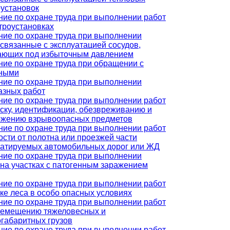
оустановок
ние по охране труда при выполнении работ
троустановках
ние по охране труда при выполнении
 связанные с эксплуатацией сосудов,
ающих под избыточным давлением
ние по охране труда при обращении с
ными
ние по охране труда при выполнении
азных работ
ние по охране труда при выполнении работ
иску, идентификации, обезвреживанию и
ожению взрывоопасных предметов
ние по охране труда при выполнении работ
ости от полотна или проезжей части
уатируемых автомобильных дорог или ЖД
ние по охране труда при выполнении
 на участках с патогенным заражением
ние по охране труда при выполнении работ
ке леса в особо опасных условиях
ние по охране труда при выполнении работ
ремещению тяжеловесных и
огабаритных грузов
ние по охране труда при выполнении работ