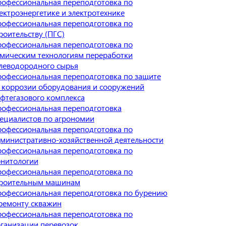
офессиональная переподготовка по
ектроэнергетике и электротехнике
офессиональная переподготовка по
роительству (ПГС)
офессиональная переподготовка по
мическим технологиям переработки
леводородного сырья
офессиональная переподготовка по защите
 коррозии оборудования и сооружений
фтегазового комплекса
офессиональная переподготовка
ециалистов по агрономии
офессиональная переподготовка по
министративно-хозяйственной деятельности
офессиональная переподготовка по
нитологии
офессиональная переподготовка по
троительным машинам
офессиональная переподготовка по бурению
ремонту скважин
офессиональная переподготовка по
ганизации перевозок