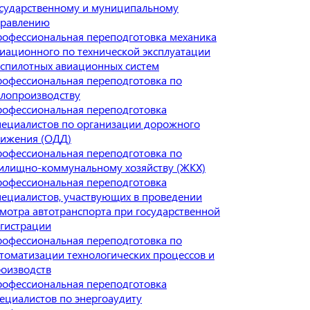
сударственному и муниципальному
правлению
офессиональная переподготовка механика
иационного по технической эксплуатации
спилотных авиационных систем
офессиональная переподготовка по
лопроизводству
офессиональная переподготовка
ециалистов по организации дорожного
вижения (ОДД)
офессиональная переподготовка по
лищно-коммунальному хозяйству (ЖКХ)
офессиональная переподготовка
ециалистов, участвующих в проведении
мотра автотранспорта при государственной
гистрации
офессиональная переподготовка по
томатизации технологических процессов и
оизводств
офессиональная переподготовка
ециалистов по энергоаудиту