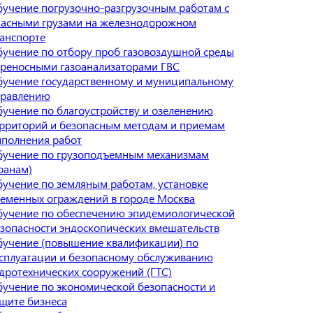
учение погрузочно-разгрузочным работам с
пасными грузами на железнодорожном
анспорте
учение по отбору проб газовоздушной среды
реносными газоанализаторами ГВС
учение государственному и муниципальному
правлению
учение по благоустройству и озеленению
рриторий и безопасным методам и приемам
полнения работ
бучение по грузоподъемным механизмам
ранам)
учение по земляным работам, установке
еменных ограждений в городе Москва
учение по обеспечению эпидемиологической
зопасности эндоскопических вмешательств
учение (повышение квалификации) по
сплуатации и безопасному обслуживанию
дротехнических сооружений (ГТС)
учение по экономической безопасности и
щите бизнеса