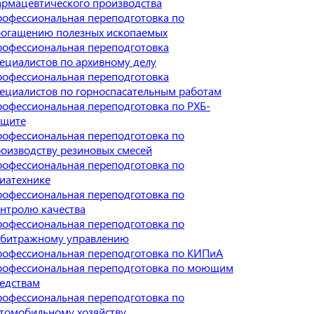
рмацевтического производства
офессиональная переподготовка по
богащению полезных ископаемых
офессиональная переподготовка
ециалистов по архивному делу
офессиональная переподготовка
ециалистов по горноспасательным работам
офессиональная переподготовка по РХБ-
ащите
офессиональная переподготовка по
оизводству резиновых смесей
офессиональная переподготовка по
иатехнике
офессиональная переподготовка по
нтролю качества
офессиональная переподготовка по
рбитражному управлению
офессиональная переподготовка по КИПиА
рофессиональная переподготовка по моющим
едствам
офессиональная переподготовка по
томобильному хозяйству