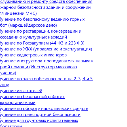
служиванию и ремонту средств обеспечения
жарной безопасности зданий и сооружений
ля лицензии МЧС)
учение по безопасному ведению горных
бот (маркшейдерское дело)
учение по реставрации, консервации и
ссозданию культурных наследий
учение по Госзакупкам (44 ФЗ и 223 ФЗ)
учение по ЖКХ (управление и эксплуатация)
учение кадастровых инженеров
учение инструктора-преподавателя навыкам
рвой помощи (Инструктор массового
учения)
учение по электробезопасности на 2, 3, 4 и 5
уппу
учение изыскателей
учение по безопасной работе с
икроорганизмами
учение по обороту наркотических средств
учение по транспортной безопасности
учение для грунтовых испытательных
абораторий