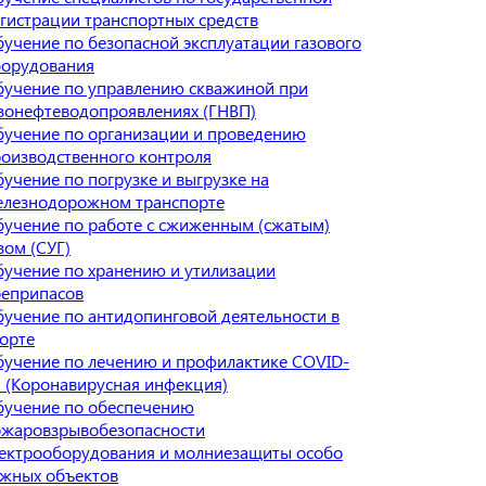
гистрации транспортных средств
учение по безопасной эксплуатации газового
борудования
учение по управлению скважиной при
зонефтеводопроявлениях (ГНВП)
учение по организации и проведению
оизводственного контроля
учение по погрузке и выгрузке на
елезнодорожном транспорте
учение по работе с сжиженным (сжатым)
зом (СУГ)
учение по хранению и утилизации
оеприпасов
учение по антидопинговой деятельности в
орте
учение по лечению и профилактике COVID-
 (Коронавирусная инфекция)
бучение по обеспечению
ожаровзрывобезопасности
ектрооборудования и молниезащиты особо
жных объектов