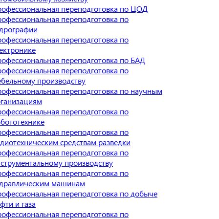
офессиональная переподготовка по ЦОД
офессиональная переподготовка по
идрографии
офессиональная переподготовка по
ектронике
офессиональная переподготовка по БАД
офессиональная переподготовка по
бельному производству
офессиональная переподготовка по научным
рганизациям
офессиональная переподготовка по
бототехнике
офессиональная переподготовка по
диотехническим средствам разведки
офессиональная переподготовка по
струментальному производству
офессиональная переподготовка по
идравлическим машинам
офессиональная переподготовка по добыче
фти и газа
офессиональная переподготовка по