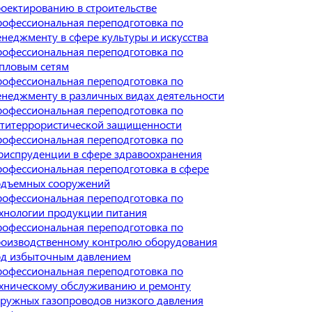
оектированию в строительстве
офессиональная переподготовка по
неджменту в сфере культуры и искусства
офессиональная переподготовка по
пловым сетям
офессиональная переподготовка по
неджменту в различных видах деятельности
офессиональная переподготовка по
титеррористической защищенности
офессиональная переподготовка по
испруденции в сфере здравоохранения
офессиональная переподготовка в сфере
одъемных сооружений
офессиональная переподготовка по
хнологии продукции питания
офессиональная переподготовка по
оизводственному контролю оборудования
од избыточным давлением
офессиональная переподготовка по
хническому обслуживанию и ремонту
ружных газопроводов низкого давления