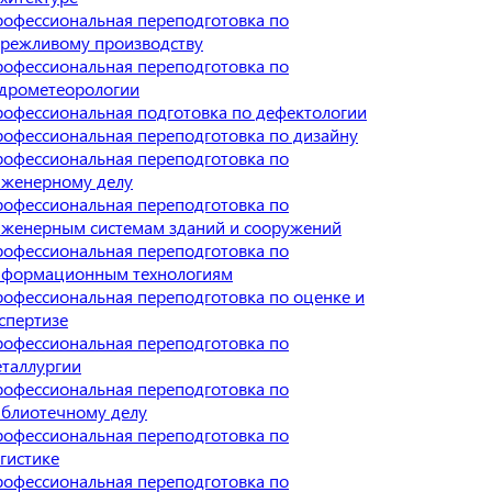
офессиональная переподготовка по
режливому производству
офессиональная переподготовка по
дрометеорологии
офессиональная подготовка по дефектологии
офессиональная переподготовка по дизайну
офессиональная переподготовка по
нженерному делу
офессиональная переподготовка по
женерным системам зданий и сооружений
офессиональная переподготовка по
нформационным технологиям
офессиональная переподготовка по оценке и
спертизе
офессиональная переподготовка по
таллургии
офессиональная переподготовка по
блиотечному делу
офессиональная переподготовка по
гистике
офессиональная переподготовка по