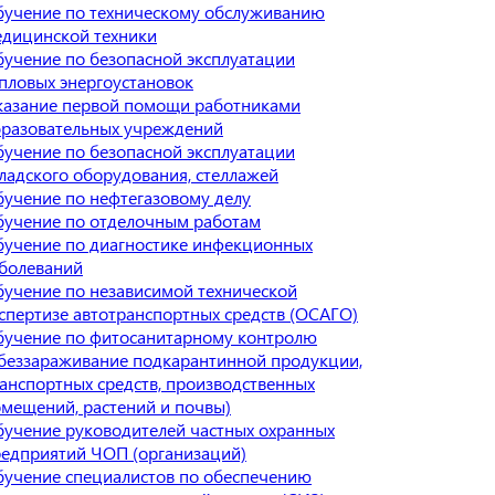
учение по техническому обслуживанию
дицинской техники
учение по безопасной эксплуатации
пловых энергоустановок
азание первой помощи работниками
разовательных учреждений
учение по безопасной эксплуатации
ладского оборудования, стеллажей
учение по нефтегазовому делу
учение по отделочным работам
учение по диагностике инфекционных
болеваний
учение по независимой технической
спертизе автотранспортных средств (ОСАГО)
учение по фитосанитарному контролю
беззараживание подкарантинной продукции,
анспортных средств, производственных
мещений, растений и почвы)
учение руководителей частных охранных
едприятий ЧОП (организаций)
учение специалистов по обеспечению