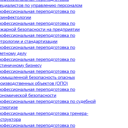
ециалистов по управлению персоналом
офессиональная переподготовка по
зинфектологии
офессиональная переподготовка по
жарной безопасности на предприятии
офессиональная переподготовка по
трологии и стандартизации
офессиональная переподготовка по
етному делу
офессиональная переподготовка по
стиничному бизнесу
офессиональная переподготовка по
омышленной безопасность опасных
оизводственных объектов (ОПО)
офессиональная переподготовка по
ономической безопасности
офессиональная переподготовка по судебной
спертизе
офессиональная переподготовка тренера-
структора
офессиональная переподготовка по