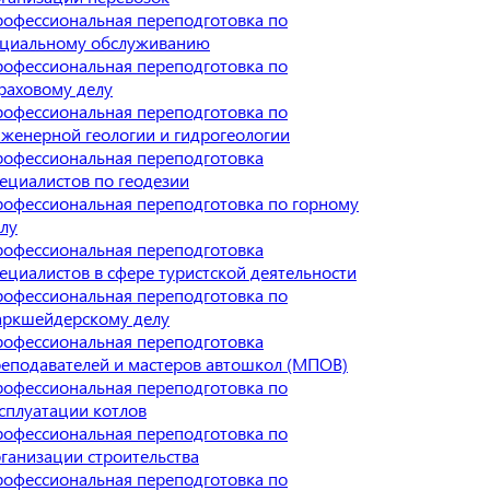
офессиональная переподготовка по
оциальному обслуживанию
офессиональная переподготовка по
раховому делу
офессиональная переподготовка по
женерной геологии и гидрогеологии
офессиональная переподготовка
ециалистов по геодезии
офессиональная переподготовка по горному
лу
офессиональная переподготовка
ециалистов в сфере туристской деятельности
офессиональная переподготовка по
аркшейдерскому делу
офессиональная переподготовка
еподавателей и мастеров автошкол (МПОВ)
офессиональная переподготовка по
сплуатации котлов
офессиональная переподготовка по
ганизации строительства
офессиональная переподготовка по