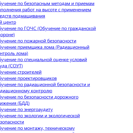
учение по безопасным методам и приемам
полнения работ на высоте с применением
едств подмащивания
й центр
учение по ГОЧС (Обучение по гражданской
ороне)
учение по пожарной безопасности
бучение приемщика лома (Радиационный
нтроль лома)
учение по специальной оценке условий
уда (СОУТ)
учение строителей
бучение проектировщиков
учение по радиационной безопасности и
адиационному контролю
учение по безопасности дорожного
ижения (БДД)
учение по энергоаудиту
учение по экологии и экологической
зопасности
учение по монтажу, техническому