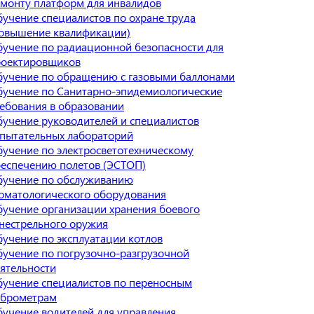
монту платформ для инвалидов
учение специалистов по охране труда
овышение квалификации)
учение по радиационной безопасности для
роектировщиков
учение по обращению с газовыми баллонами
учение по Санитарно-эпидемиологические
ебования в образовании
учение руководителей и специалистов
пытательных лабораторий
учение по электросветотехническому
еспечению полетов (ЭСТОП)
бучение по обслуживанию
оматологического оборудования
учение организации хранения боевого
нестрельного оружия
учение по эксплуатации котлов
учение по погрузочно-разгрузочной
ятельности
учение специалистов по переносным
иброметрам
учение водителей для управления