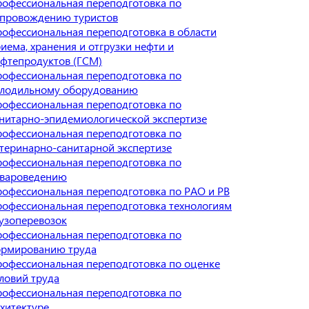
офессиональная переподготовка по
опровождению туристов
офессиональная переподготовка в области
иема, хранения и отгрузки нефти и
фтепродуктов (ГСМ)
офессиональная переподготовка по
олодильному оборудованию
офессиональная переподготовка по
нитарно-эпидемиологической экспертизе
офессиональная переподготовка по
теринарно-санитарной экспертизе
офессиональная переподготовка по
овароведению
офессиональная переподготовка по РАО и РВ
офессиональная переподготовка технологиям
узоперевозок
офессиональная переподготовка по
ормированию труда
офессиональная переподготовка по оценке
ловий труда
офессиональная переподготовка по
хитектуре