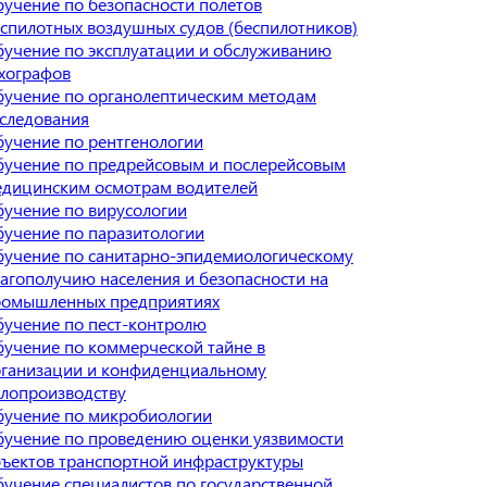
учение по безопасности полетов
спилотных воздушных судов (беспилотников)
учение по эксплуатации и обслуживанию
хографов
учение по органолептическим методам
следования
учение по рентгенологии
учение по предрейсовым и послерейсовым
дицинским осмотрам водителей
учение по вирусологии
учение по паразитологии
учение по санитарно-эпидемиологическому
агополучию населения и безопасности на
ромышленных предприятиях
учение по пест-контролю
учение по коммерческой тайне в
ганизации и конфиденциальному
лопроизводству
учение по микробиологии
учение по проведению оценки уязвимости
ъектов транспортной инфраструктуры
учение специалистов по государственной