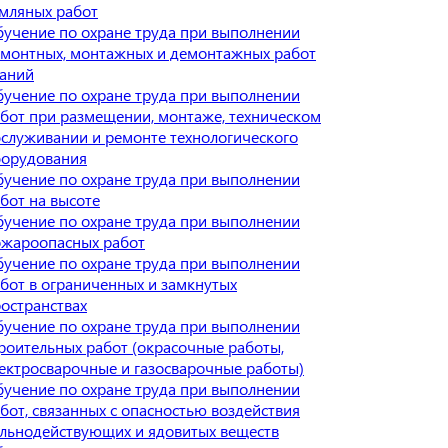
мляных работ
учение по охране труда при выполнении
монтных, монтажных и демонтажных работ
аний
учение по охране труда при выполнении
бот при размещении, монтаже, техническом
служивании и ремонте технологического
борудования
учение по охране труда при выполнении
бот на высоте
учение по охране труда при выполнении
ожароопасных работ
учение по охране труда при выполнении
бот в ограниченных и замкнутых
остранствах
учение по охране труда при выполнении
роительных работ (окрасочные работы,
ектросварочные и газосварочные работы)
учение по охране труда при выполнении
бот, связанных с опасностью воздействия
льнодействующих и ядовитых веществ