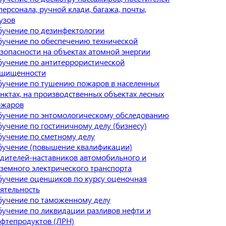
персонала, ручной клади, багажа, почты,
узов
учение по дезинфектологии
учение по обеспечению технической
зопасности на объектах атомной энергии
учение по антитеррористической
ащищенности
учение по тушению пожаров в населенных
нктах, на производственных объектах лесных
ожаров
учение по энтомологическому обследованию
учение по гостиничному делу (бизнесу)
учение по сметному делу
учение (повышение квалификации)
дителей-наставников автомобильного и
земного электрического транспорта
учение оценщиков по курсу оценочная
ятельность
учение по таможенному делу
учение по ликвидации разливов нефти и
фтепродуктов (ЛРН)