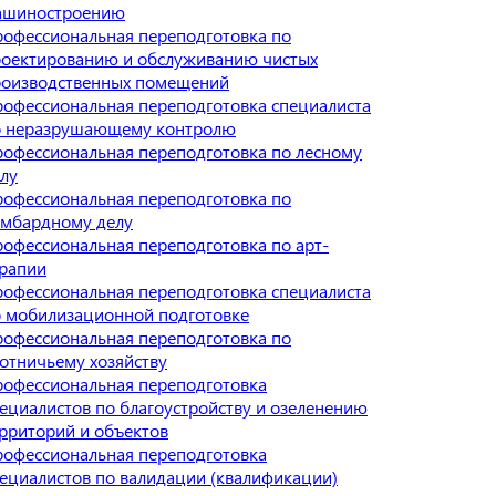
ашиностроению
офессиональная переподготовка по
оектированию и обслуживанию чистых
роизводственных помещений
офессиональная переподготовка специалиста
о неразрушающему контролю
офессиональная переподготовка по лесному
лу
офессиональная переподготовка по
омбардному делу
офессиональная переподготовка по арт-
рапии
офессиональная переподготовка специалиста
 мобилизационной подготовке
офессиональная переподготовка по
отничьему хозяйству
офессиональная переподготовка
ециалистов по благоустройству и озеленению
рриторий и объектов
офессиональная переподготовка
ециалистов по валидации (квалификации)