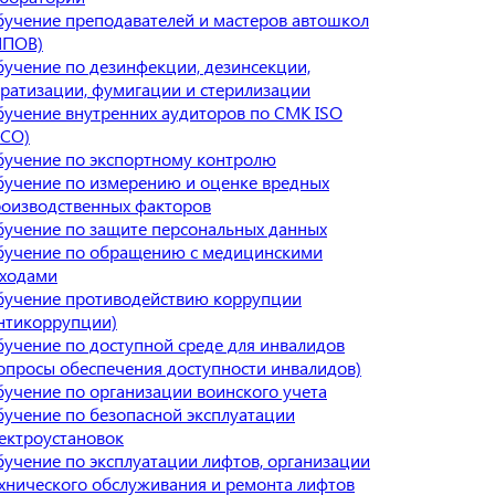
учение преподавателей и мастеров автошкол
МПОВ)
учение по дезинфекции, дезинсекции,
ратизации, фумигации и стерилизации
учение внутренних аудиторов по СМК ISO
ИСО)
учение по экспортному контролю
учение по измерению и оценке вредных
оизводственных факторов
учение по защите персональных данных
бучение по обращению с медицинскими
тходами
бучение противодействию коррупции
нтикоррупции)
учение по доступной среде для инвалидов
опросы обеспечения доступности инвалидов)
учение по организации воинского учета
учение по безопасной эксплуатации
ектроустановок
учение по эксплуатации лифтов, организации
хнического обслуживания и ремонта лифтов