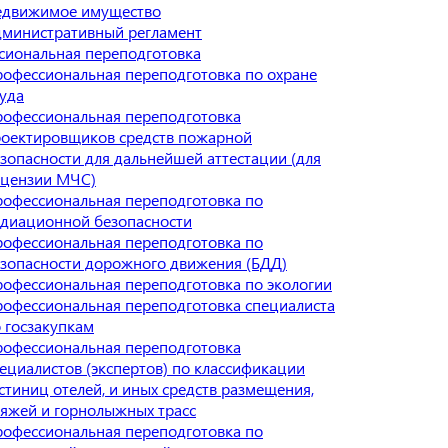
едвижимое имущество
министративный регламент
сиональная переподготовка
офессиональная переподготовка по охране
уда
офессиональная переподготовка
оектировщиков средств пожарной
зопасности для дальнейшей аттестации (для
ицензии МЧС)
офессиональная переподготовка по
диационной безопасности
офессиональная переподготовка по
зопасности дорожного движения (БДД)
офессиональная переподготовка по экологии
офессиональная переподготовка специалиста
 госзакупкам
офессиональная переподготовка
ециалистов (экспертов) по классификации
стиниц отелей, и иных средств размещения,
яжей и горнолыжных трасс
офессиональная переподготовка по