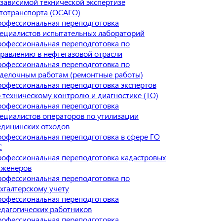
зависимой технической экспертизе
тотранспорта (ОСАГО)
офессиональная переподготовка
ециалистов испытательных лабораторий
офессиональная переподготовка по
равлению в нефтегазовой отрасли
офессиональная переподготовка по
делочным работам (ремонтные работы)
офессиональная переподготовка экспертов
 техническому контролю и диагностике (ТО)
офессиональная переподготовка
ециалистов операторов по утилизации
дицинских отходов
офессиональная переподготовка в сфере ГО
С
офессиональная переподготовка кадастровых
нженеров
офессиональная переподготовка по
хгалтерскому учету
офессиональная переподготовка
дагогических работников
офессиональная переподготовка