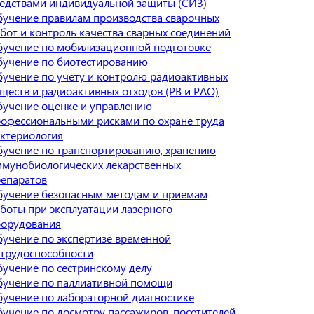
едствами индивидуальной защиты (СИЗ)
учение правилам производства сварочных
бот и контроль качества сварных соединений
учение по мобилизационной подготовке
учение по биотестированию
учение по учету и контролю радиоактивных
ществ и радиоактивных отходов (РВ и РАО)
учение оценке и управлению
офессиональными рисками по охране труда
ктериология
учение по транспортированию, хранению
мунобиологических лекарственных
епаратов
учение безопасным методам и приемам
боты при эксплуатации лазерного
борудования
учение по экспертизе временной
трудоспособности
учение по сестринскому делу
учение по паллиативной помощи
учение по лабораторной диагностике
учение по досмотру пассажиров, посетителей