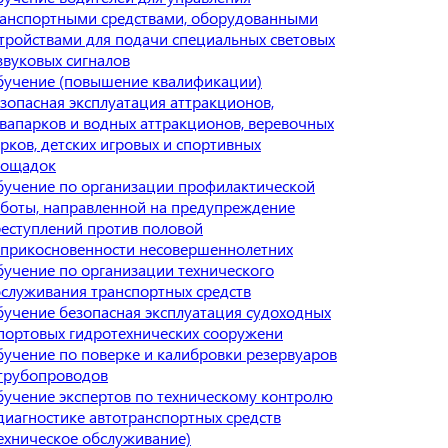
анспортными средствами, оборудованными
тройствами для подачи специальных световых
звуковых сигналов
учение (повышение квалификации)
зопасная эксплуатация аттракционов,
вапарков и водных аттракционов, веревочных
рков, детских игровых и спортивных
лощадок
учение по организации профилактической
боты, направленной на предупреждение
еступлений против половой
прикосновенности несовершеннолетних
учение по организации технического
служивания транспортных средств
учение безопасная эксплуатация судоходных
портовых гидротехнических сооружени
учение по поверке и калибровки резервуаров
трубопроводов
учение экспертов по техническому контролю
диагностике автотранспортных средств
ехническое обслуживание)