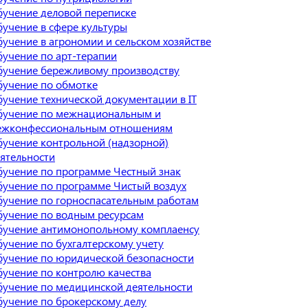
учение деловой переписке
учение в сфере культуры
учение в агрономии и сельском хозяйстве
учение по арт-терапии
учение бережливому производству
учение по обмотке
учение технической документации в IT
бучение по межнациональным и
ежконфессиональным отношениям
учение контрольной (надзорной)
ятельности
учение по программе Честный знак
учение по программе Чистый воздух
учение по горноспасательным работам
учение по водным ресурсам
бучение антимонопольному комплаенсу
учение по бухгалтерскому учету
учение по юридической безопасности
учение по контролю качества
учение по медицинской деятельности
учение по брокерскому делу