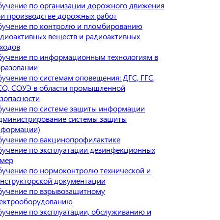
учение по организации дорожного движения
и производстве дорожных работ
бучение по контролю и пломбированию
диоактивных веществ и радиоактивных
ходов
учение по информационным технологиям в
бразовании
учение по системам оповещения: ДГС, ГГС,
О, СОУЭ в области промышленной
зопасности
учение по системе защиты информации
дминистрирование системы защиты
нформации)
учение по вакцинопрофилактике
учение по эксплуатации дезинфекционных
амер
учение по нормоконтролю технической и
нструкторской документации
бучение по взрывозащитному
лектрооборудованию
учение по эксплуатации, обслуживанию и