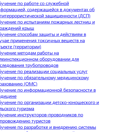
учение по работе со служебной
формацией, содержащейся в документах об
титеррористической защищенности (ДСП)
учение по испытаниям пожарных лестниц и
граждений крыш
учение способам защиты и действиям в
учае применения токсичных веществ на
ъекте (территории)
учение методам работы на
леинспекционном оборудовании для
следования трубопроводов
учение по реализации социальных услуг
учение по обязательному медицинскому
рахованию (ОМС)
учение по информационной безопасности в
едицине
учение по организации детско-юношеского и
льского туризма
учение инструкторов-проводников по
опровождению туристов
учение по разработке и внедрению системы