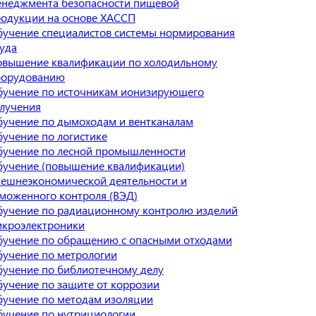
неджмента безопасности пищевой
одукции на основе ХАССП
учение специалистов системы нормирования
уда
овышение квалификации по холодильному
борудованию
учение по источникам ионизирующего
лучения
учение по дымоходам и вентканалам
учение по логистике
учение по лесной промышленности
учение (повышение квалификации)
ешнеэкономической деятельности и
моженного контроля (ВЭД)
учение по радиационному контролю изделий
икроэлектроники
учение по обращению с опасными отходами
учение по метрологии
учение по библиотечному делу
учение по защите от коррозии
учение по методам изоляции
учение по нутрициологии