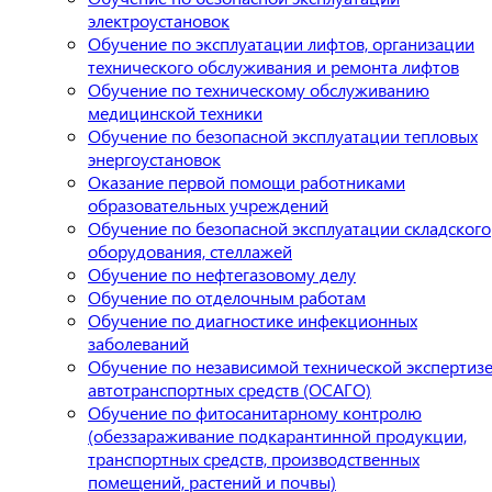
электроустановок
Обучение по эксплуатации лифтов, организации
технического обслуживания и ремонта лифтов
Обучение по техническому обслуживанию
медицинской техники
Обучение по безопасной эксплуатации тепловых
энергоустановок
Оказание первой помощи работниками
образовательных учреждений
Обучение по безопасной эксплуатации складского
оборудования, стеллажей
Обучение по нефтегазовому делу
Обучение по отделочным работам
Обучение по диагностике инфекционных
заболеваний
Обучение по независимой технической экспертиз
автотранспортных средств (ОСАГО)
Обучение по фитосанитарному контролю
(обеззараживание подкарантинной продукции,
транспортных средств, производственных
помещений, растений и почвы)