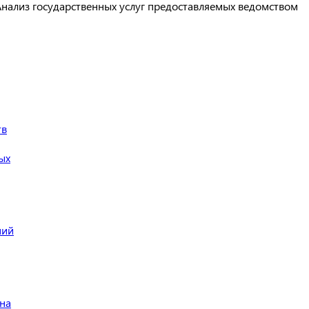
нализ государственных услуг предоставляемых ведомством
тв
ых
ний
на