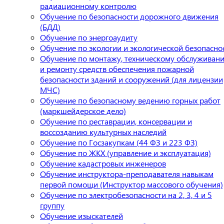
радиационному контролю
Обучение по безопасности дорожного движения
(БДД)
Обучение по энергоаудиту
Обучение по экологии и экологической безопасно
Обучение по монтажу, техническому обслуживан
и ремонту средств обеспечения пожарной
безопасности зданий и сооружений (для лицензии
МЧС)
Обучение по безопасному ведению горных работ
(маркшейдерское дело)
Обучение по реставрации, консервации и
воссозданию культурных наследий
Обучение по Госзакупкам (44 ФЗ и 223 ФЗ)
Обучение по ЖКХ (управление и эксплуатация)
Обучение кадастровых инженеров
Обучение инструктора-преподавателя навыкам
первой помощи (Инструктор массового обучения)
Обучение по электробезопасности на 2, 3, 4 и 5
группу
Обучение изыскателей