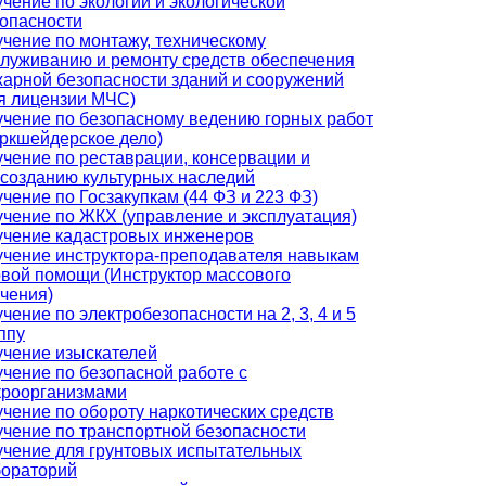
чение по экологии и экологической
опасности
чение по монтажу, техническому
луживанию и ремонту средств обеспечения
арной безопасности зданий и сооружений
я лицензии МЧС)
чение по безопасному ведению горных работ
ркшейдерское дело)
чение по реставрации, консервации и
созданию культурных наследий
чение по Госзакупкам (44 ФЗ и 223 ФЗ)
чение по ЖКХ (управление и эксплуатация)
чение кадастровых инженеров
чение инструктора-преподавателя навыкам
вой помощи (Инструктор массового
чения)
чение по электробезопасности на 2, 3, 4 и 5
ппу
чение изыскателей
чение по безопасной работе с
кроорганизмами
чение по обороту наркотических средств
чение по транспортной безопасности
чение для грунтовых испытательных
бораторий