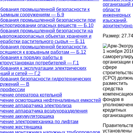
организаций 
бования промышленной безопасности к
области
дъемным сооружениям — Б.9
инженерных
ебования промышленной безопасности при
изысканий,
нспортировании опасных веществ — Б.10
архитектурно.
ебования промышленной безопасности на
Размер: 27.7
ывопожароопасных объектах хранения и
еработки растительного сырья — Б.11
ебования промышленной безопасности,
1 ноября 201
осящиеся к взрывным работам — Б.12
саморегулир
бования к порядку работы в
организации 
ктроустановках потребителей — Г.1
сфере
бования к эксплуатации электрических
строительств
нций и сетей — Г.2
(СРО) должн
бования безопасности гидротехнических
разместить
оружений — В
средства
 профессии
компенсацио
чение оператора котельной
фондов в
учение осмотрщика нефтеналивных емкостей
уполномочен
чение аппаратчика электролиза
кредитных
чение аппаратчика воздухоразделения
организациях
чение аккумуляторщика
чение электромеханика по лифтам
Правительст
учение жестянщика
установлены
чение монтажника наружных трубопроводов