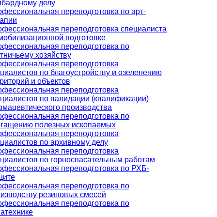
мбардному делу
фессиональная переподготовка по арт-
рапии
фессиональная переподготовка специалиста
мобилизационной подготовке
фессиональная переподготовка по
тничьему хозяйству
офессиональная переподготовка
циалистов по благоустройству и озеленению
риторий и объектов
офессиональная переподготовка
циалистов по валидации (квалификации)
мацевтического производства
фессиональная переподготовка по
огащению полезных ископаемых
офессиональная переподготовка
циалистов по архивному делу
офессиональная переподготовка
циалистов по горноспасательным работам
фессиональная переподготовка по РХБ-
щите
фессиональная переподготовка по
изводству резиновых смесей
фессиональная переподготовка по
атехнике