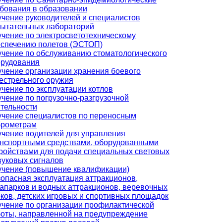
бования в образовании
чение руководителей и специалистов
ытательных лабораторий
чение по электросветотехническому
спечению полетов (ЭСТОП)
чение по обслуживанию стоматологического
орудования
чение организации хранения боевого
естрельного оружия
чение по эксплуатации котлов
чение по погрузочно-разгрузочной
тельности
чение специалистов по переносным
брометрам
чение водителей для управления
нспортными средствами, оборудованными
ройствами для подачи специальных световых
вуковых сигналов
учение (повышение квалификации)
опасная эксплуатация аттракционов,
апарков и водных аттракционов, веревочных
ков, детских игровых и спортивных площадок
чение по организации профилактической
оты, направленной на предупреждение