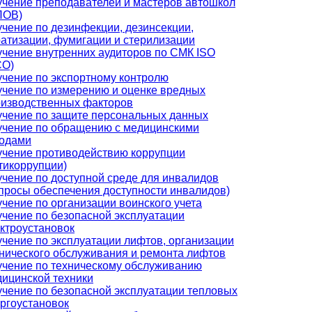
чение преподавателей и мастеров автошкол
ПОВ)
чение по дезинфекции, дезинсекции,
атизации, фумигации и стерилизации
чение внутренних аудиторов по СМК ISO
СО)
чение по экспортному контролю
чение по измерению и оценке вредных
оизводственных факторов
чение по защите персональных данных
чение по обращению с медицинскими
ходами
чение противодействию коррупции
тикоррупции)
чение по доступной среде для инвалидов
просы обеспечения доступности инвалидов)
чение по организации воинского учета
чение по безопасной эксплуатации
ктроустановок
чение по эксплуатации лифтов, организации
нического обслуживания и ремонта лифтов
чение по техническому обслуживанию
ицинской техники
чение по безопасной эксплуатации тепловых
ргоустановок