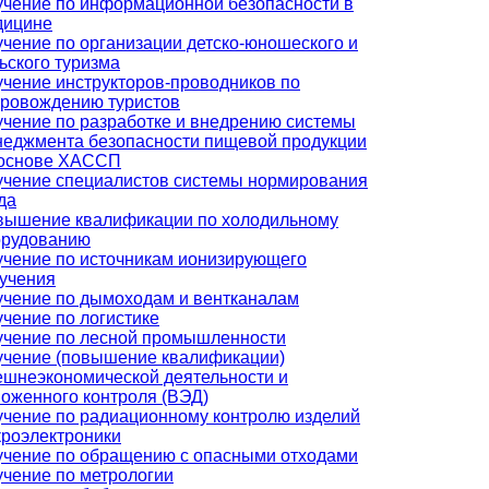
чение по информационной безопасности в
дицине
чение по организации детско-юношеского и
ьского туризма
чение инструкторов-проводников по
провождению туристов
чение по разработке и внедрению системы
еджмента безопасности пищевой продукции
 основе ХАССП
чение специалистов системы нормирования
да
вышение квалификации по холодильному
орудованию
чение по источникам ионизирующего
учения
чение по дымоходам и вентканалам
чение по логистике
учение по лесной промышленности
учение (повышение квалификации)
шнеэкономической деятельности и
оженного контроля (ВЭД)
чение по радиационному контролю изделий
роэлектроники
чение по обращению с опасными отходами
чение по метрологии