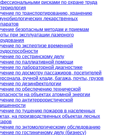
фессиональными рисками по охране труда
териология
чение по транспортированию, хранению
унобиологических лекарственных
епаратов
учение безопасным методам и приемам
оты при эксплуатации лазерного
орудования
чение по экспертизе временной
рудоспособности
чение по сестринскому делу
учение по паллиативной помощи
чение по лабораторной диагностике
чение по досмотру пассажиров, посетителей
ерсонала, ручной клади, багажа, почты, грузов
чение по дезинфектологии
чение по обеспечению технической
опасности на объектах атомной энергии
чение по антитеррористической
щищенности
чение по тушению пожаров в населенных
ктах, на производственных объектах лесных
жаров
чение по энтомологическому обследованию
чение по гостиничному делу (бизнесу)