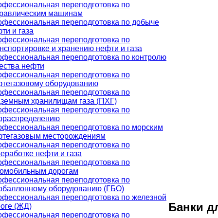
фессиональная переподготовка по
дравлическим машинам
фессиональная переподготовка по добыче
ти и газа
фессиональная переподготовка по
нспортировке и хранению нефти и газа
фессиональная переподготовка по контролю
ества нефти
фессиональная переподготовка по
фтегазовому оборудованию
фессиональная переподготовка по
земным хранилищам газа (ПХГ)
фессиональная переподготовка по
зораспределению
фессиональная переподготовка по морским
фтегазовым месторождениям
фессиональная переподготовка по
еработке нефти и газа
фессиональная переподготовка по
томобильным дорогам
фессиональная переподготовка по
обаллонному оборудованию (ГБО)
фессиональная переподготовка по железной
Банки д
оге (ЖД)
фессиональная переподготовка по