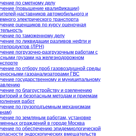
чение по сметному делу
учение (повышение квалификации)
ителей-наставников автомобильного и
емного электрического транспорта
чение оценщиков по курсу оценочная
тельность
чение по таможенному делу
чение по ликвидации разливов нефти и
тепродуктов (ЛРН)
чение погрузочно-разгрузочным работам с
сными грузами на железнодорожном
нспорте
чение по отбору проб газовоздушной среды
реносными газоанализаторами ГВС
чение государственному и муниципальному
равлению
чение по благоустройству и озеленению
риторий и безопасным методам и приемам
полнения работ
учение по грузоподъемным механизмам
анам)
чение по земляным работам, установке
менных ограждений в городе Москва
чение по обеспечению эпидемиологической
опасности эндоскопических вмешательств