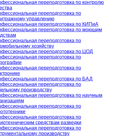
фессиональная переподготовка по контролю
ества
фессиональная переподготовка по
битражному управлению
офессиональная переподготовка по КИПиА
офессиональная переподготовка по моющим
едствам
фессиональная переподготовка по
омобильному хозяйству
офессиональная переподготовка по ЦОД
фессиональная переподготовка по
дрографии
фессиональная переподготовка по
ктронике
офессиональная переподготовка по БАД
фессиональная переподготовка по
ельному производству
фессиональная переподготовка по научным
ганизациям
фессиональная переподготовка по
ототехнике
фессиональная переподготовка по
иотехническим средствам разведки
фессиональная переподготовка по
трументальному производству