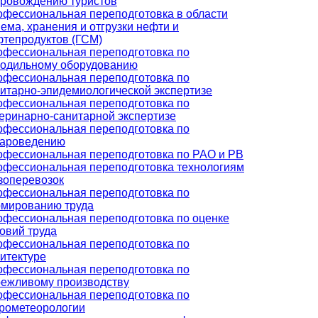
провождению туристов
фессиональная переподготовка в области
ема, хранения и отгрузки нефти и
тепродуктов (ГСМ)
фессиональная переподготовка по
лодильному оборудованию
фессиональная переподготовка по
итарно-эпидемиологической экспертизе
фессиональная переподготовка по
еринарно-санитарной экспертизе
фессиональная переподготовка по
вароведению
фессиональная переподготовка по РАО и РВ
фессиональная переподготовка технологиям
зоперевозок
фессиональная переподготовка по
рмированию труда
фессиональная переподготовка по оценке
овий труда
фессиональная переподготовка по
итектуре
фессиональная переподготовка по
ежливому производству
фессиональная переподготовка по
рометеорологии