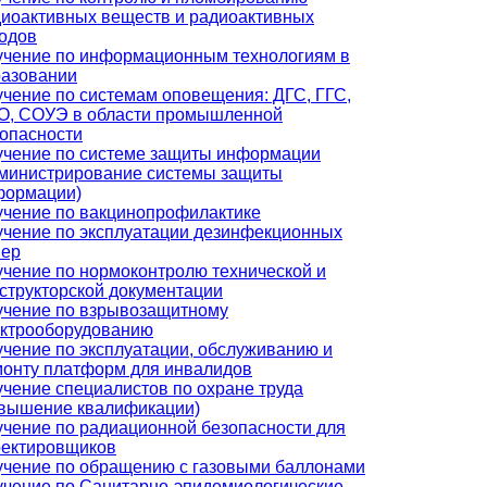
иоактивных веществ и радиоактивных
одов
учение по информационным технологиям в
разовании
чение по системам оповещения: ДГС, ГГС,
О, СОУЭ в области промышленной
опасности
учение по системе защиты информации
министрирование системы защиты
формации)
чение по вакцинопрофилактике
чение по эксплуатации дезинфекционных
мер
чение по нормоконтролю технической и
структорской документации
учение по взрывозащитному
ектрооборудованию
чение по эксплуатации, обслуживанию и
онту платформ для инвалидов
чение специалистов по охране труда
овышение квалификации)
чение по радиационной безопасности для
оектировщиков
чение по обращению с газовыми баллонами
чение по Санитарно-эпидемиологические