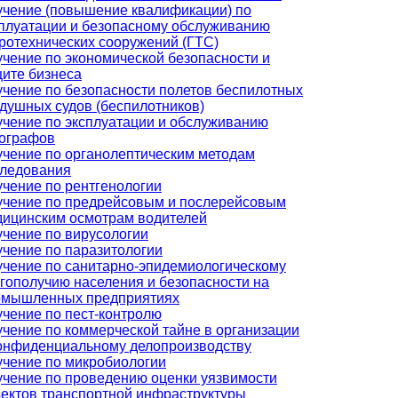
чение (повышение квалификации) по
плуатации и безопасному обслуживанию
ротехнических сооружений (ГТС)
чение по экономической безопасности и
ите бизнеса
чение по безопасности полетов беспилотных
душных судов (беспилотников)
чение по эксплуатации и обслуживанию
хографов
чение по органолептическим методам
следования
чение по рентгенологии
учение по предрейсовым и послерейсовым
ицинским осмотрам водителей
чение по вирусологии
чение по паразитологии
чение по санитарно-эпидемиологическому
гополучию населения и безопасности на
омышленных предприятиях
чение по пест-контролю
чение по коммерческой тайне в организации
онфиденциальному делопроизводству
чение по микробиологии
чение по проведению оценки уязвимости
ектов транспортной инфраструктуры