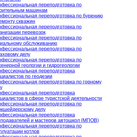
фессиональная переподготовка по
роительным машинам
фессиональная переподготовка по бурению
емонту скважин
фессиональная переподготовка по
анизации перевозок
фессиональная переподготовка по
циальному обслуживанию
фессиональная переподготовка по
аховому делу
фессиональная переподготовка по
енерной геологии и гидрогеологии
офессиональная переподготовка
циалистов по геодезии
фессиональная переподготовка по горному
у
офессиональная переподготовка
циалистов в сфере туристской деятельности
фессиональная переподготовка по
ркшейдерскому делу
офессиональная переподготовка
подавателей и мастеров автошкол (МПОВ)
фессиональная переподготовка по
плуатации котлов
фессиональная переподготовка по