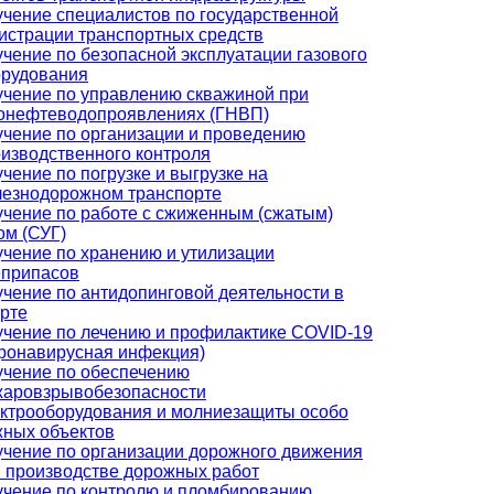
чение специалистов по государственной
истрации транспортных средств
чение по безопасной эксплуатации газового
орудования
чение по управлению скважиной при
зонефтеводопроявлениях (ГНВП)
чение по организации и проведению
изводственного контроля
чение по погрузке и выгрузке на
лезнодорожном транспорте
чение по работе с сжиженным (сжатым)
ом (СУГ)
чение по хранению и утилизации
еприпасов
чение по антидопинговой деятельности в
рте
чение по лечению и профилактике COVID-19
ронавирусная инфекция)
чение по обеспечению
жаровзрывобезопасности
ктрооборудования и молниезащиты особо
ных объектов
чение по организации дорожного движения
 производстве дорожных работ
чение по контролю и пломбированию