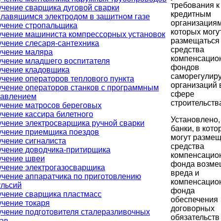
требования к
чение сварщика дуговой сварки
кредитным
лавящимся электродом в защитном газе
организациям
учение стропальщика
которых могу
чение машиниста компрессорных установок
размещаться
чение слесаря-сантехника
средства
учение маляра
компенсацио
чение младшего воспитателя
фондов
учение кладовщика
саморегулир
чение операторов теплового пункта
организаций 
чение операторов станков с программным
сфере
равлением
строительств
чение матросов береговых
чение кассира билетного
Установлено,
чение электросварщика ручной сварки
банки, в кото
учение приемщика поездов
могут размещ
чение сигналиста
средства
чение доводчика-притирщика
компенсацио
учение швеи
фонда возме
чение электрогазосварщика
вреда и
чение аппаратчика по приготовлению
компенсацио
ульсий
фонда
чение сварщика пластмасс
обеспечения
чение токаря
договорных
чение подготовителя сталеразливочных
обязательст
ав