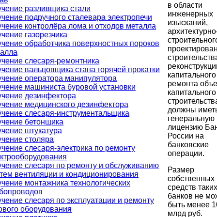
в области
чение разливщика стали
инженерных
чение подручного сталевара электропечи
изысканий,
чение контролёра лома и отходов металла
архитектурно
чение газорезчика
строительног
чение обработчика поверхностных пороков
проектирован
талла
строительств
чение слесаря-ремонтника
реконструкци
чение вальцовщика стана горячей прокатки
капитального
чение оператора манипулятора
ремонта объе
чение машиниста буровой установки
капитального
учение дезинфектора
строительств
чение медицинского дезинфектора
должны имет
чение слесаря-инструментальщика
генеральную
учение бетонщика
лицензию Ба
чение штукатура
России на
чение столяра
банковские
чение слесаря-электрика по ремонту
операции.
ктрооборудования
чение слесаря по ремонту и обслуживанию
Размер
тем вентиляции и кондиционирования
собственных
чение монтажника технологических
средств таки
убопроводов
банков не мо
чение слесаря по эксплуатации и ремонту
быть менее 1
ового оборудования
млрд руб.