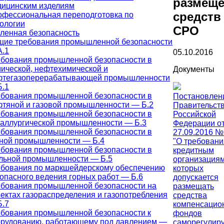
размещ
дицинским изделиям
средств
фессиональная переподготовка по
ологии
СРО
енная безопасность
щие требования промышленной безопасности
А.1
05.10.2016
ебования промышленной безопасности в
ической, нефтехимической и
Документы
фтегазоперерабатывающей промышленности
Б.1
ебования промышленной безопасности в
Постановлен
тяной и газовой промышленности — Б.2
Правительст
ебования промышленной безопасности в
Российской
аллургической промышленности — Б.3
Федерации о
ебования промышленной безопасности в
27.09.2016 №
рной промышленности — Б.4
"О требовани
ебования промышленной безопасности в
кредитным
льной промышленности — Б.5
организациям
ебования по маркшейдерскому обеспечению
которых
опасного ведения горных работ — Б.6
допускается
ебования промышленной безопасности на
размещать
ектах газораспределения и газопотребления
средства
Б.7
компенсацио
бования промышленной безопасности к
фондов
орудованию, работающему под давлением —
саморегулир