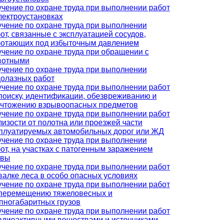
чение по охране труда при выполнении работ
лектроустановках
чение по охране труда при выполнении
от, связанные с эксплуатацией сосудов,
ботающих под избыточным давлением
чение по охране труда при обращении с
вотными
чение по охране труда при выполнении
олазных работ
чение по охране труда при выполнении работ
поиску, идентификации, обезвреживанию и
ичтожению взрывоопасных предметов
чение по охране труда при выполнении работ
лизости от полотна или проезжей части
плуатируемых автомобильных дорог или ЖД
чение по охране труда при выполнении
от, на участках с патогенным заражением
чвы
чение по охране труда при выполнении работ
валке леса в особо опасных условиях
чение по охране труда при выполнении работ
 перемещению тяжеловесных и
пногабаритных грузов
чение по охране труда при выполнении работ
адиоактивными веществами и источниками