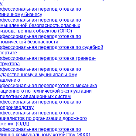
у
фессиональная переподготовка по
тиничному бизнесу
фессиональная переподготовка по
омышленной безопасность опасных
изводственных объектов (ОПО)
фессиональная переподготовка по
номической безопасности
фессиональная переподготовка по судебной
пертизе
фессиональная переподготовка тренера-
труктора
фессиональная переподготовка по
ударственному и муниципальному
равлению
фессиональная переподготовка механика
ационного по технической эксплуатации
пилотных авиационных систем
фессиональная переподготовка по
опроизводству
офессиональная переподготовка
циалистов по организации дорожного
ижения (ОДД)
фессиональная переподготовка по
лищно-коммунальному хозяйству (ЖКХ)