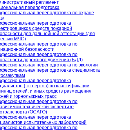
министративный регламент
иональная переподготовка
фессиональная переподготовка по охране
да
офессиональная переподготовка
ектировщиков средств пожарной
опасности для дальнейшей аттестации (для
цензии МЧС)
фессиональная переподготовка по
иационной безопасности
фессиональная переподготовка по
опасности дорожного движения (БДД)
фессиональная переподготовка по экологии
фессиональная переподготовка специалиста
госзакупкам
офессиональная переподготовка
циалистов (экспертов) по классификации
тиниц отелей, и иных средств размещения,
жей и горнолыжных трасс
фессиональная переподготовка по
ависимой технической экспертизе
отранспорта (ОСАГО)
офессиональная переподготовка
циалистов испытательных лабораторий
фессиональная переподготовка по