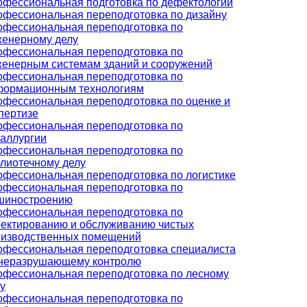
фессиональная подготовка по дефектологии
фессиональная переподготовка по дизайну
фессиональная переподготовка по
женерному делу
фессиональная переподготовка по
енерным системам зданий и сооружений
фессиональная переподготовка по
формационным технологиям
фессиональная переподготовка по оценке и
пертизе
фессиональная переподготовка по
аллургии
фессиональная переподготовка по
лиотечному делу
фессиональная переподготовка по логистике
фессиональная переподготовка по
шиностроению
фессиональная переподготовка по
ектированию и обслуживанию чистых
оизводственных помещений
фессиональная переподготовка специалиста
 неразрушающему контролю
фессиональная переподготовка по лесному
у
фессиональная переподготовка по