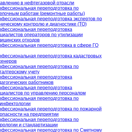
авлению в нефтегазовой отрасли
фессиональная переподготовка по
елочным работам (ремонтные работы)
фессиональная переподготовка экспертов по
ническому контролю и диагностике (ТО)
офессиональная переподготовка
циалистов операторов по утилизации
ицинских отходов
фессиональная переподготовка в сфере ГО
фессиональная переподготовка кадастровых
женеров
фессиональная переподготовка по
галтерскому учету
офессиональная переподготовка
агогических работников
офессиональная переподготовка
циалистов по управлению персоналом
фессиональная переподготовка по
инфектологии
фессиональная переподготовка по пожарной
опасности на предприятии
фессиональная переподготовка по
рологии и стандартизации
фессиональная переподготовка по Сметному