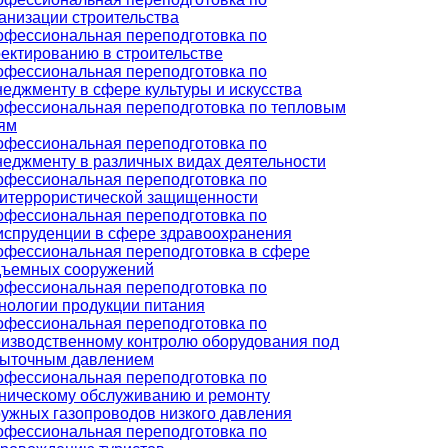
анизации строительства
фессиональная переподготовка по
ектированию в строительстве
фессиональная переподготовка по
еджменту в сфере культуры и искусства
фессиональная переподготовка по тепловым
ям
фессиональная переподготовка по
еджменту в различных видах деятельности
фессиональная переподготовка по
итеррористической защищенности
фессиональная переподготовка по
спруденции в сфере здравоохранения
фессиональная переподготовка в сфере
дъемных сооружений
фессиональная переподготовка по
нологии продукции питания
фессиональная переподготовка по
изводственному контролю оборудования под
быточным давлением
фессиональная переподготовка по
ническому обслуживанию и ремонту
ужных газопроводов низкого давления
фессиональная переподготовка по