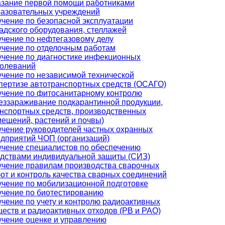
зание первой помощи работниками
азовательных учреждений
чение по безопасной эксплуатации
адского оборудования, стеллажей
чение по нефтегазовому делу
чение по отделочным работам
чение по диагностике инфекционных
болеваний
чение по независимой технической
пертизе автотранспортных средств (ОСАГО)
чение по фитосанитарному контролю
еззараживание подкарантинной продукции,
нспортных средств, производственных
ещений, растений и почвы)
чение руководителей частных охранных
дприятий ЧОП (организаций)
чение специалистов по обеспечению
дствами индивидуальной защиты (СИЗ)
чение правилам производства сварочных
от и контроль качества сварных соединений
чение по мобилизационной подготовке
чение по биотестированию
чение по учету и контролю радиоактивных
еств и радиоактивных отходов (РВ и РАО)
чение оценке и управлению