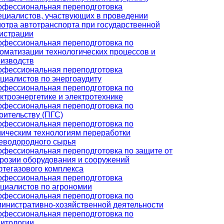
офессиональная переподготовка
циалистов, участвующих в проведении
отра автотранспорта при государственной
истрации
фессиональная переподготовка по
оматизации технологических процессов и
изводств
офессиональная переподготовка
циалистов по энергоаудиту
фессиональная переподготовка по
ктроэнергетике и электротехнике
фессиональная переподготовка по
оительству (ПГС)
фессиональная переподготовка по
ическим технологиям переработки
еводородного сырья
фессиональная переподготовка по защите от
розии оборудования и сооружений
тегазового комплекса
офессиональная переподготовка
циалистов по агрономии
фессиональная переподготовка по
инистративно-хозяйственной деятельности
фессиональная переподготовка по
итологии