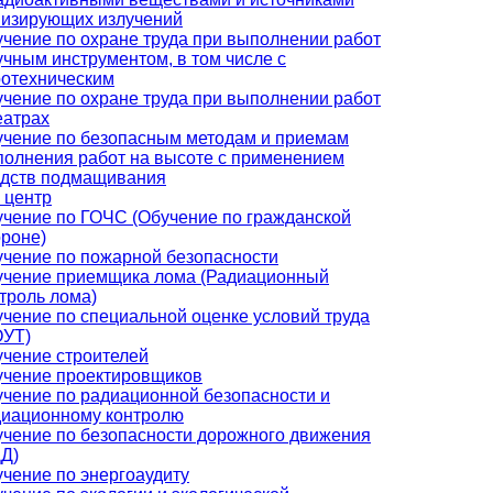
низирующих излучений
чение по охране труда при выполнении работ
учным инструментом, в том числе с
отехническим
чение по охране труда при выполнении работ
еатрах
чение по безопасным методам и приемам
олнения работ на высоте с применением
едств подмащивания
 центр
чение по ГОЧС (Обучение по гражданской
роне)
чение по пожарной безопасности
учение приемщика лома (Радиационный
троль лома)
чение по специальной оценке условий труда
ОУТ)
чение строителей
учение проектировщиков
чение по радиационной безопасности и
диационному контролю
чение по безопасности дорожного движения
Д)
чение по энергоаудиту