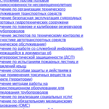
ступлений против половой
прикосновенности несовершеннолетних
чение по организации технического
луживания транспортных средств
чение безопасная эксплуатация судоходных
ортовых гидротехнических сооружени
чение по поверке и калибровки резервуаров
рубопроводов
чение экспертов по техническому контролю и
гностике автотранспортных средств
хническое обслуживание)
чение по работе со служебной информацией,
ержащейся в документах об
итеррористической защищенности (ДСП)
чение по испытаниям пожарных лестниц и
раждений крыш
чение способам защиты и действиям в
чае применения токсичных веществ на
екте (территории)
чение методам работы на
еинспекционном оборудовании для
ледования трубопроводов
чение по реализации социальных услуг
чение по обязательному медицинскому
рахованию (ОМС)