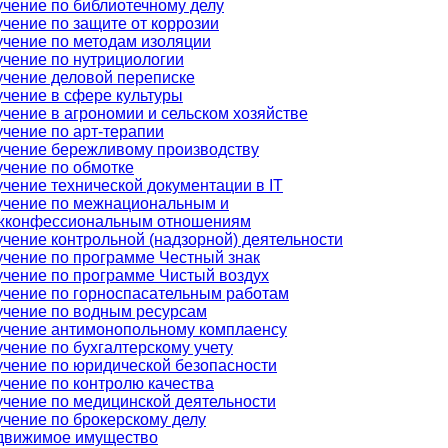
чение по библиотечному делу
чение по защите от коррозии
чение по методам изоляции
чение по нутрициологии
чение деловой переписке
чение в сфере культуры
чение в агрономии и сельском хозяйстве
чение по арт-терапии
чение бережливому производству
чение по обмотке
чение технической документации в IT
учение по межнациональным и
жконфессиональным отношениям
чение контрольной (надзорной) деятельности
чение по программе Честный знак
чение по программе Чистый воздух
чение по горноспасательным работам
чение по водным ресурсам
учение антимонопольному комплаенсу
чение по бухгалтерскому учету
чение по юридической безопасности
чение по контролю качества
чение по медицинской деятельности
чение по брокерскому делу
движимое имущество