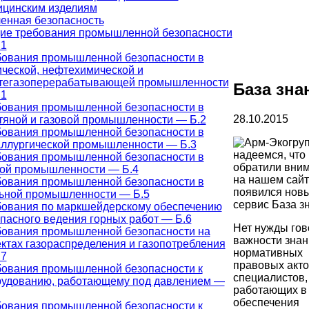
ицинским изделиям
нная безопасность
ие требования промышленной безопасности
.1
бования промышленной безопасности в
ческой, нефтехимической и
тегазоперерабатывающей промышленности
База зна
.1
бования промышленной безопасности в
28.10.2015
яной и газовой промышленности — Б.2
бования промышленной безопасности в
ллургической промышленности — Б.3
надеемся, что
бования промышленной безопасности в
обратили вним
ной промышленности — Б.4
на нашем сайт
бования промышленной безопасности в
появился новы
льной промышленности — Б.5
сервис База з
бования по маркшейдерскому обеспечению
пасного ведения горных работ — Б.6
Нет нужды гов
бования промышленной безопасности на
важности знан
ктах газораспределения и газопотребления
нормативных
.7
правовых акто
бования промышленной безопасности к
специалистов,
рудованию, работающему под давлением —
работающих в
обеспечения
бования промышленной безопасности к