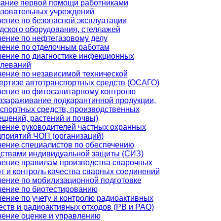
зание первой помощи работниками
азовательных учреждений
ение по безопасной эксплуатации
дского оборудования, стеллажей
ение по нефтегазовому делу
ение по отделочным работам
ение по диагностике инфекционных
олеваний
ение по независимой технической
ертизе автотранспортных средств (ОСАГО)
ение по фитосанитарному контролю
ззараживание подкарантинной продукции,
спортных средств, производственных
щений, растений и почвы)
ение руководителей частных охранных
приятий ЧОП (организаций)
ение специалистов по обеспечению
ствами индивидуальной защиты (СИЗ)
ение правилам производства сварочных
т и контроль качества сварных соединений
ение по мобилизационной подготовке
ение по биотестированию
ение по учету и контролю радиоактивных
ств и радиоактивных отходов (РВ и РАО)
ение оценке и управлению