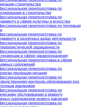
низации строительства
ессиональная переподготовка по
ктированию в строительстве
ессиональная переподготовка по
джменту в сфере культуры и искусства
фессиональная переподготовка по тепловым
м
ессиональная переподготовка по
джменту в различных видах деятельности
ессиональная переподготовка по
террористической защищенности
ессиональная переподготовка по
пруденции в сфере здравоохранения
ессиональная переподготовка в сфере
ъемных сооружений
ессиональная переподготовка по
ологии продукции питания
ессиональная переподготовка по
зводственному контролю оборудования под
ыточным давлением
ессиональная переподготовка по
ическому обслуживанию и ремонту
жных газопроводов низкого давления
ессиональная переподготовка по