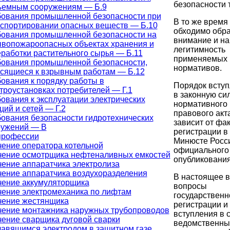
безопасности 
ъемным сооружениям — Б.9
бования промышленной безопасности при
В то же время
спортировании опасных веществ — Б.10
обходимо обр
бования промышленной безопасности на
внимание и на
вопожароопасных объектах хранения и
легитимность
работки растительного сырья — Б.11
применяемых
бования промышленной безопасности,
нормативов.
сящиеся к взрывным работам — Б.12
ования к порядку работы в
Порядок всту
троустановках потребителей — Г.1
в законную си
ования к эксплуатации электрических
нормативного
ций и сетей — Г.2
правового акт
ования безопасности гидротехнических
зависит от фак
ружений — В
регистрации в
профессии
Минюсте Росс
ение оператора котельной
официального
чение осмотрщика нефтеналивных емкостей
опубликования
ение аппаратчика электролиза
ение аппаратчика воздухоразделения
В настоящее 
чение аккумуляторщика
вопросы
ение электромеханика по лифтам
государственн
чение жестянщика
регистрации и
чение монтажника наружных трубопроводов
вступления в 
ение сварщика дуговой сварки
ведомственн
авящимся электродом в защитном газе