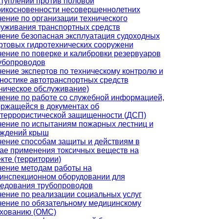
туплений против половой
рикосновенности несовершеннолетних
ение по организации технического
уживания транспортных средств
ение безопасная эксплуатация судоходных
ртовых гидротехнических сооружени
ение по поверке и калибровки резервуаров
убопроводов
ение экспертов по техническому контролю и
ностике автотранспортных средств
ническое обслуживание)
ение по работе со служебной информацией,
ржащейся в документах об
террористической защищенности (ДСП)
ение по испытаниям пожарных лестниц и
аждений крыш
ение способам защиты и действиям в
ае применения токсичных веществ на
кте (территории)
ение методам работы на
инспекционном оборудовании для
едования трубопроводов
ение по реализации социальных услуг
ение по обязательному медицинскому
ахованию (ОМС)