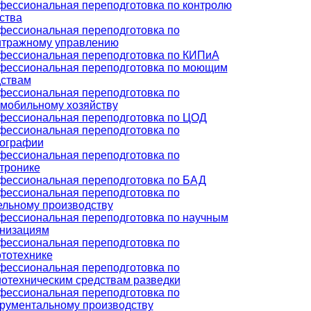
ессиональная переподготовка по контролю
ства
ессиональная переподготовка по
итражному управлению
фессиональная переподготовка по КИПиА
фессиональная переподготовка по моющим
дствам
ессиональная переподготовка по
мобильному хозяйству
фессиональная переподготовка по ЦОД
ессиональная переподготовка по
рографии
ессиональная переподготовка по
тронике
фессиональная переподготовка по БАД
ессиональная переподготовка по
льному производству
фессиональная переподготовка по научным
анизациям
ессиональная переподготовка по
тотехнике
ессиональная переподготовка по
отехническим средствам разведки
ессиональная переподготовка по
рументальному производству