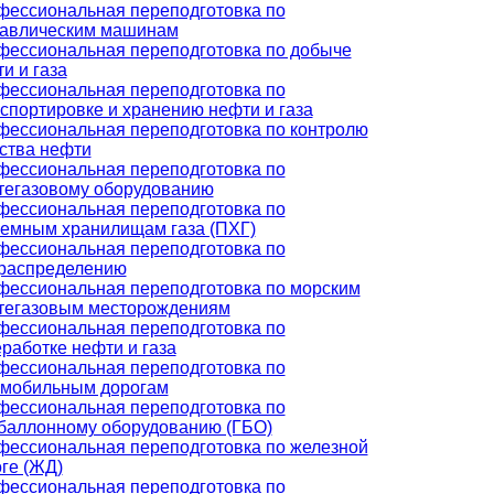
ессиональная переподготовка по
равлическим машинам
ессиональная переподготовка по добыче
и и газа
ессиональная переподготовка по
спортировке и хранению нефти и газа
ессиональная переподготовка по контролю
ства нефти
ессиональная переподготовка по
тегазовому оборудованию
ессиональная переподготовка по
емным хранилищам газа (ПХГ)
ессиональная переподготовка по
ораспределению
ессиональная переподготовка по морским
тегазовым месторождениям
ессиональная переподготовка по
работке нефти и газа
ессиональная переподготовка по
омобильным дорогам
ессиональная переподготовка по
баллонному оборудованию (ГБО)
ессиональная переподготовка по железной
ге (ЖД)
ессиональная переподготовка по