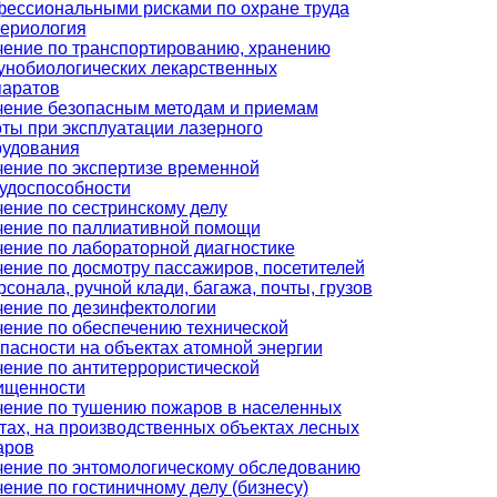
ессиональными рисками по охране труда
ериология
ение по транспортированию, хранению
нобиологических лекарственных
паратов
чение безопасным методам и приемам
ты при эксплуатации лазерного
рудования
ение по экспертизе временной
удоспособности
ение по сестринскому делу
чение по паллиативной помощи
ение по лабораторной диагностике
ение по досмотру пассажиров, посетителей
рсонала, ручной клади, багажа, почты, грузов
ение по дезинфектологии
ение по обеспечению технической
пасности на объектах атомной энергии
ение по антитеррористической
ищенности
ение по тушению пожаров в населенных
тах, на производственных объектах лесных
аров
ение по энтомологическому обследованию
ение по гостиничному делу (бизнесу)