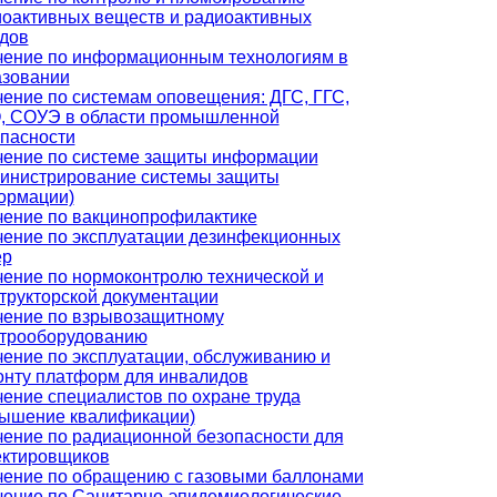
оактивных веществ и радиоактивных
дов
чение по информационным технологиям в
азовании
ение по системам оповещения: ДГС, ГГС,
, СОУЭ в области промышленной
пасности
чение по системе защиты информации
министрирование системы защиты
ормации)
ение по вакцинопрофилактике
ение по эксплуатации дезинфекционных
ер
ение по нормоконтролю технической и
трукторской документации
чение по взрывозащитному
ктрооборудованию
ение по эксплуатации, обслуживанию и
нту платформ для инвалидов
ение специалистов по охране труда
вышение квалификации)
ение по радиационной безопасности для
ектировщиков
ение по обращению с газовыми баллонами
ение по Санитарно-эпидемиологические