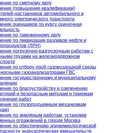
ение по сметному делу
чение (повышение квалификации)
телей-наставников автомобильного и
много электрического транспорта
ение оценщиков по курсу оценочная
ельность
ение по таможенному делу
ение по ликвидации разливов нефти и
епродуктов (ЛРН)
ение погрузочно-разгрузочным работам с
сными грузами на железнодорожном
спорте
ение по отбору проб газовоздушной среды
еносными газоанализаторами ГВС
ение государственному и муниципальному
авлению
ение по благоустройству и озеленению
иторий и безопасным методам и приемам
олнения работ
чение по грузоподъемным механизмам
нам)
ение по земляным работам, установке
енных ограждений в городе Москва
ение по обеспечению эпидемиологической
пасности эндоскопических вмешательств