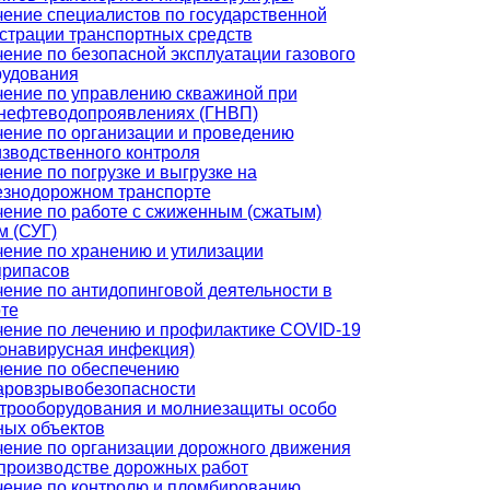
ение специалистов по государственной
страции транспортных средств
ение по безопасной эксплуатации газового
рудования
ение по управлению скважиной при
онефтеводопроявлениях (ГНВП)
ение по организации и проведению
зводственного контроля
ение по погрузке и выгрузке на
езнодорожном транспорте
ение по работе с сжиженным (сжатым)
м (СУГ)
ение по хранению и утилизации
припасов
ение по антидопинговой деятельности в
те
ение по лечению и профилактике COVID-19
онавирусная инфекция)
ение по обеспечению
аровзрывобезопасности
трооборудования и молниезащиты особо
ных объектов
ение по организации дорожного движения
производстве дорожных работ
ение по контролю и пломбированию