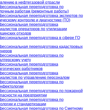
влению в нефтегазовой отрасли
ессиональная переподготовка по
лочным работам (ремонтные работы)
ессиональная переподготовка экспертов по
ическому контролю и диагностике (ТО)
фессиональная переподготовка
иалистов операторов по утилизации
цинских отходов
ессиональная переподготовка в сфере ГО
фессиональная переподготовка кадастровых
енеров
ессиональная переподготовка по
алтерскому учету
фессиональная переподготовка
гогических работников
фессиональная переподготовка
иалистов по управлению персоналом
ессиональная переподготовка по
инфектологии
фессиональная переподготовка по пожарной
пасности на предприятии
ессиональная переподготовка по
ологии и стандартизации
фессиональная переподготовка по Сметному