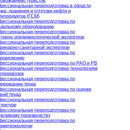
ровождению туристов
ессиональная переподготовка в области
ма, хранения и отгрузки нефти и
епродуктов (ГСМ)
ессиональная переподготовка по
одильному оборудованию
ессиональная переподготовка по
тарно-эпидемиологической экспертизе
ессиональная переподготовка по
ринарно-санитарной экспертизе
ессиональная переподготовка по
ароведению
ессиональная переподготовка по РАО и РВ
ессиональная переподготовка технологиям
оперевозок
ессиональная переподготовка по
мированию труда
ессиональная переподготовка по оценке
вий труда
ессиональная переподготовка по
тектуре
ессиональная переподготовка по
ежливому производству
ессиональная переподготовка по
ометеорологии