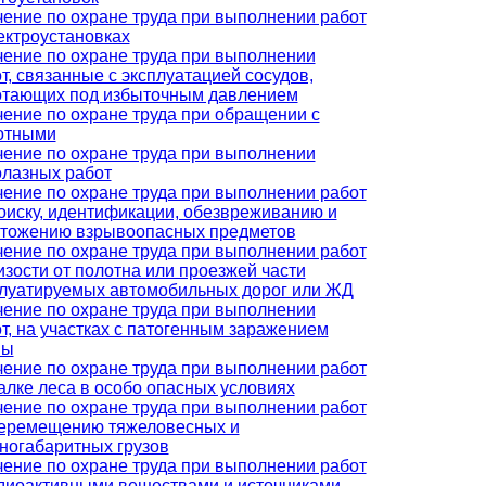
ение по охране труда при выполнении работ
ектроустановках
ение по охране труда при выполнении
т, связанные с эксплуатацией сосудов,
отающих под избыточным давлением
ение по охране труда при обращении с
отными
ение по охране труда при выполнении
лазных работ
ение по охране труда при выполнении работ
оиску, идентификации, обезвреживанию и
чтожению взрывоопасных предметов
ение по охране труда при выполнении работ
изости от полотна или проезжей части
луатируемых автомобильных дорог или ЖД
ение по охране труда при выполнении
т, на участках с патогенным заражением
вы
ение по охране труда при выполнении работ
алке леса в особо опасных условиях
ение по охране труда при выполнении работ
перемещению тяжеловесных и
ногабаритных грузов
ение по охране труда при выполнении работ
диоактивными веществами и источниками