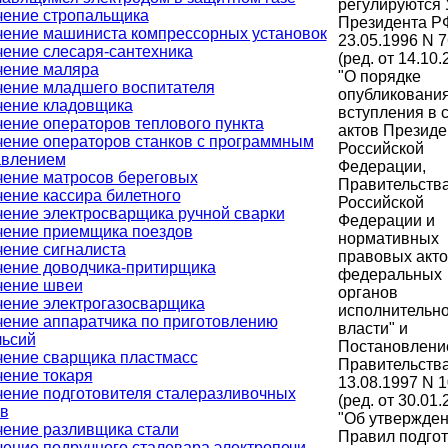
регулируются 
чение стропальщика
Президента РФ
ение машиниста компрессорных установок
23.05.1996 N 
ение слесаря-сантехника
(ред. от 14.10.
чение маляра
"О порядке
ение младшего воспитателя
опубликования
чение кладовщика
вступления в 
ение операторов теплового пункта
актов Президе
ение операторов станков с программным
Российской
авлением
Федерации,
ение матросов береговых
Правительств
ение кассира билетного
Российской
ение электросварщика ручной сварки
Федерации и
чение приемщика поездов
нормативных
ение сигналиста
правовых акто
ение доводчика-притирщика
федеральных
чение швеи
органов
ение электрогазосварщика
исполнительн
ение аппаратчика по приготовлению
власти" и
льсий
Постановлени
ение сварщика пластмасс
Правительства
ение токаря
13.08.1997 N 
ение подготовителя сталеразливочных
(ред. от 30.01.
в
"Об утвержде
ение разливщика стали
Правил подгот
ение подручного сталевара электропечи