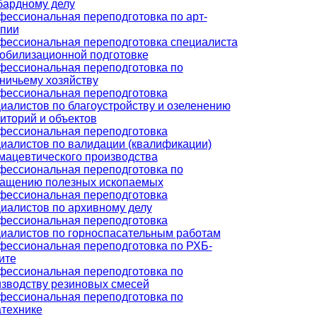
бардному делу
ессиональная переподготовка по арт-
апии
ессиональная переподготовка специалиста
обилизационной подготовке
ессиональная переподготовка по
ничьему хозяйству
фессиональная переподготовка
иалистов по благоустройству и озеленению
иторий и объектов
фессиональная переподготовка
иалистов по валидации (квалификации)
ацевтического производства
ессиональная переподготовка по
гащению полезных ископаемых
фессиональная переподготовка
иалистов по архивному делу
фессиональная переподготовка
иалистов по горноспасательным работам
ессиональная переподготовка по РХБ-
ите
ессиональная переподготовка по
зводству резиновых смесей
ессиональная переподготовка по
технике