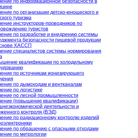
ение по информационной безопасности в
ицине
ение по организации детско-юношеского и
ского туризма
ение инструкторов-проводников по
ровождению туристов
ение по разработке и внедрению системы
джмента безопасности пищевой продукции
основе ХАССП
чение специалистов системы нормирования
а
ышение квалификации по холодильному
рудованию
ение по источникам ионизирующего
чения
ение по дымоходам и вентканалам
ение по логистике
чение по лесной промышленности
чение (повышение квалификации)
неэкономической деятельности и
женного контроля (ВЭД)
ение по радиационному контролю изделий
оэлектроники
чение по обращению с опасными отходами
ение по метрологии