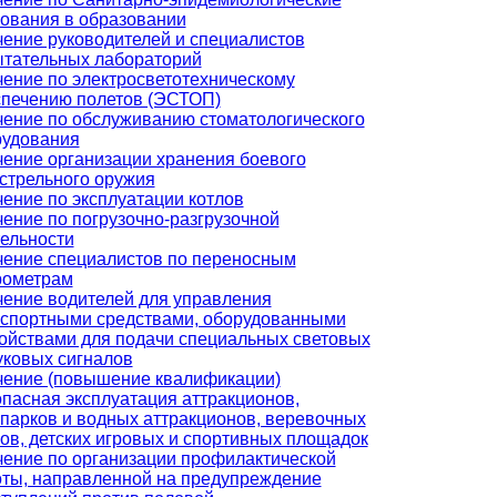
ования в образовании
ение руководителей и специалистов
ытательных лабораторий
ение по электросветотехническому
спечению полетов (ЭСТОП)
ение по обслуживанию стоматологического
рудования
ение организации хранения боевого
стрельного оружия
ение по эксплуатации котлов
ение по погрузочно-разгрузочной
ельности
ение специалистов по переносным
рометрам
ение водителей для управления
нспортными средствами, оборудованными
ойствами для подачи специальных световых
уковых сигналов
чение (повышение квалификации)
пасная эксплуатация аттракционов,
парков и водных аттракционов, веревочных
ов, детских игровых и спортивных площадок
ение по организации профилактической
ты, направленной на предупреждение