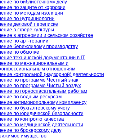
ение по библиотечному делу
ение по защите от коррозии
ение по методам изоляции
ение по нутрициологии
ение деловой переписке
ение в сфере культуры
ение в агрономии и сельском хозяйстве
ение по арт-терапии
чение бережливому производству
ение по обмотке
ение технической документации в IT
чение по межнациональным и
конфессиональным отношениям
ение контрольной (надзорной) деятельности
ение по программе Честный знак
ение по программе Чистый воздух
ение по горноспасательным работам
чение по водным ресурсам
чение антимонопольному комплаенсу
ение по бухгалтерскому учету
ение по юридической безопасности
ение по контролю качества
ение по медицинской деятельности
ение по брокерскому делу
вижимое имущество