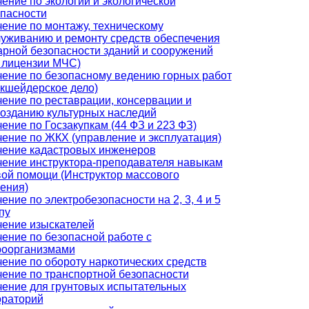
ение по экологии и экологической
пасности
ение по монтажу, техническому
уживанию и ремонту средств обеспечения
рной безопасности зданий и сооружений
 лицензии МЧС)
ение по безопасному ведению горных работ
кшейдерское дело)
ение по реставрации, консервации и
озданию культурных наследий
ение по Госзакупкам (44 ФЗ и 223 ФЗ)
ение по ЖКХ (управление и эксплуатация)
чение кадастровых инженеров
ение инструктора-преподавателя навыкам
ой помощи (Инструктор массового
ения)
ение по электробезопасности на 2, 3, 4 и 5
пу
ение изыскателей
ение по безопасной работе с
роорганизмами
ение по обороту наркотических средств
ение по транспортной безопасности
ение для грунтовых испытательных
ораторий