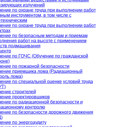
изирующих излучений
ение по охране труда при выполнении работ
чным инструментом, в том числе с
отехническим
ение по охране труда при выполнении работ
атрах
ение по безопасным методам и приемам
лнения работ на высоте с применением
дств подмащивания
центр
ение по ГОЧС (Обучение по гражданской
оне)
ение по пожарной безопасности
чение приемщика лома (Радиационный
роль лома)
ение по специальной оценке условий труда
УТ)
ение строителей
чение проектировщиков
ение по радиационной безопасности и
иационному контролю
ение по безопасности дорожного движения
)
ение по энергоаудиту