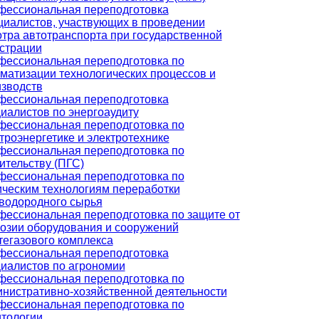
фессиональная переподготовка
иалистов, участвующих в проведении
тра автотранспорта при государственной
страции
ессиональная переподготовка по
матизации технологических процессов и
зводств
фессиональная переподготовка
иалистов по энергоаудиту
ессиональная переподготовка по
троэнергетике и электротехнике
ессиональная переподготовка по
ительству (ПГС)
ессиональная переподготовка по
ческим технологиям переработки
водородного сырья
ессиональная переподготовка по защите от
озии оборудования и сооружений
егазового комплекса
фессиональная переподготовка
иалистов по агрономии
ессиональная переподготовка по
нистративно-хозяйственной деятельности
ессиональная переподготовка по
тологии