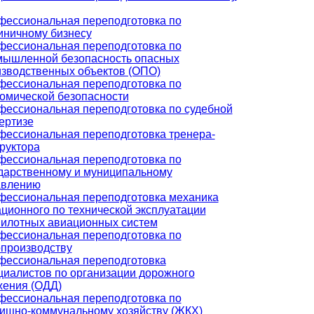
ессиональная переподготовка по
иничному бизнесу
ессиональная переподготовка по
мышленной безопасность опасных
зводственных объектов (ОПО)
ессиональная переподготовка по
омической безопасности
ессиональная переподготовка по судебной
ертизе
ессиональная переподготовка тренера-
руктора
ессиональная переподготовка по
дарственному и муниципальному
авлению
фессиональная переподготовка механика
ционного по технической эксплуатации
пилотных авиационных систем
ессиональная переподготовка по
производству
фессиональная переподготовка
иалистов по организации дорожного
жения (ОДД)
ессиональная переподготовка по
ищно-коммунальному хозяйству (ЖКХ)