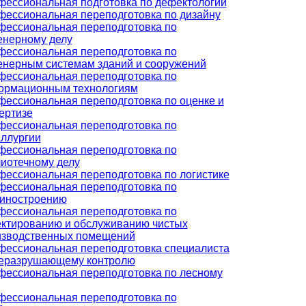
ессиональная подготовка по дефектологии
ессиональная переподготовка по дизайну
ессиональная переподготовка по
енерному делу
ессиональная переподготовка по
нерным системам зданий и сооружений
ессиональная переподготовка по
ормационным технологиям
ессиональная переподготовка по оценке и
ертизе
ессиональная переподготовка по
ллургии
ессиональная переподготовка по
иотечному делу
ессиональная переподготовка по логистике
ессиональная переподготовка по
иностроению
ессиональная переподготовка по
ктированию и обслуживанию чистых
изводственных помещений
ессиональная переподготовка специалиста
неразрушающему контролю
ессиональная переподготовка по лесному
ессиональная переподготовка по