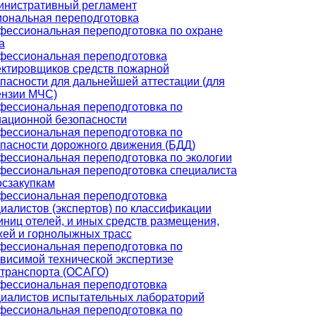
инистративный регламент
ональная переподготовка
ессиональная переподготовка по охране
а
фессиональная переподготовка
ктировщиков средств пожарной
пасности для дальнейшей аттестации (для
ензии МЧС)
ессиональная переподготовка по
ационной безопасности
ессиональная переподготовка по
пасности дорожного движения (БДД)
ессиональная переподготовка по экологии
ессиональная переподготовка специалиста
осзакупкам
фессиональная переподготовка
иалистов (экспертов) по классификации
иниц отелей, и иных средств размещения,
ей и горнолыжных трасс
ессиональная переподготовка по
висимой технической экспертизе
транспорта (ОСАГО)
фессиональная переподготовка
иалистов испытательных лабораторий
ессиональная переподготовка по