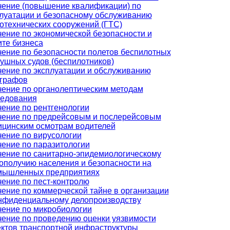
ение (повышение квалификации) по
луатации и безопасному обслуживанию
отехнических сооружений (ГТС)
ение по экономической безопасности и
те бизнеса
ение по безопасности полетов беспилотных
ушных судов (беспилотников)
ение по эксплуатации и обслуживанию
ографов
ение по органолептическим методам
ледования
ение по рентгенологии
чение по предрейсовым и послерейсовым
ицинским осмотрам водителей
ение по вирусологии
ение по паразитологии
ение по санитарно-эпидемиологическому
ополучию населения и безопасности на
мышленных предприятиях
ение по пест-контролю
ение по коммерческой тайне в организации
нфиденциальному делопроизводству
ение по микробиологии
ение по проведению оценки уязвимости
ктов транспортной инфраструктуры