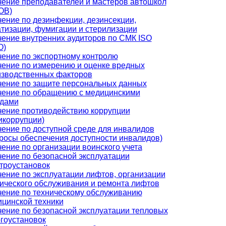
ение преподавателей и мастеров автошкол
ОВ)
ение по дезинфекции, дезинсекции,
тизации, фумигации и стерилизации
ение внутренних аудиторов по СМК ISO
О)
ение по экспортному контролю
ение по измерению и оценке вредных
изводственных факторов
ение по защите персональных данных
чение по обращению с медицинскими
одами
ение противодействию коррупции
икоррупции)
ение по доступной среде для инвалидов
росы обеспечения доступности инвалидов)
ение по организации воинского учета
ение по безопасной эксплуатации
троустановок
ение по эксплуатации лифтов, организации
ического обслуживания и ремонта лифтов
ение по техническому обслуживанию
цинской техники
ение по безопасной эксплуатации тепловых
гоустановок