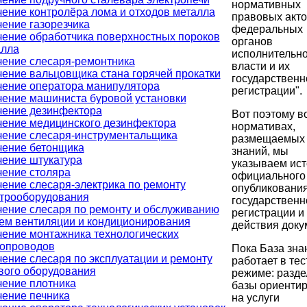
нормативных
ение контролёра лома и отходов металла
правовых акто
ение газорезчика
федеральных
ение обработчика поверхностных пороков
органов
алла
исполнительн
ение слесаря-ремонтника
власти и их
ение вальцовщика стана горячей прокатки
государственн
ение оператора манипулятора
регистрации".
ение машиниста буровой установки
чение дезинфектора
Вот поэтому в
ение медицинского дезинфектора
нормативах,
ение слесаря-инструментальщика
размещаемых 
чение бетонщика
знаний, мы
ение штукатура
указываем ист
ение столяра
официального
ение слесаря-электрика по ремонту
опубликования
ктрооборудования
государственн
ение слесаря по ремонту и обслуживанию
регистрации и
ем вентиляции и кондиционирования
действия доку
ение монтажника технологических
бопроводов
Пока База зна
ение слесаря по эксплуатации и ремонту
работает в те
вого оборудования
режиме: разд
ение плотника
базы ориенти
ение печника
на услуги