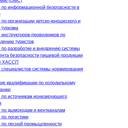
нию (ОМС)
 по информационной безопасности в
е
 по организации детско-юношеского и
 туризма
 инструкторов-проводников по
дению туристов
 по разработке и внедрению системы
нта безопасности пищевой продукции
ве ХАССП
 специалистов системы нормирования
е квалификации по холодильному
ванию
 по источникам ионизирующего
я
 по дымоходам и вентканалам
 по логистике
 по лесной промышленности