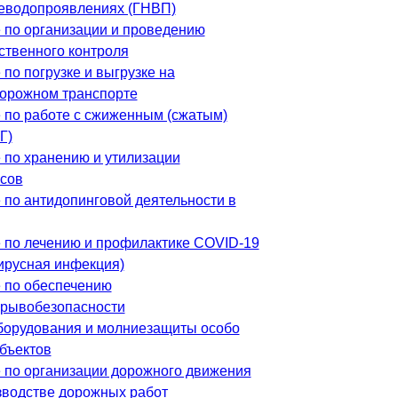
еводопроявлениях (ГНВП)
 по организации и проведению
ственного контроля
по погрузке и выгрузке на
орожном транспорте
 по работе с сжиженным (сжатым)
Г)
 по хранению и утилизации
сов
 по антидопинговой деятельности в
 по лечению и профилактике COVID-19
ирусная инфекция)
 по обеспечению
рывобезопасности
борудования и молниезащиты особо
бъектов
 по организации дорожного движения
зводстве дорожных работ