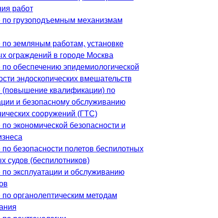
ия работ
 по грузоподъемным механизмам
 по земляным работам, установке
х ограждений в городе Москва
 по обеспечению эпидемиологической
ости эндоскопических вмешательств
 (повышение квалификации) по
ации и безопасному обслуживанию
нических сооружений (ГТС)
 по экономической безопасности и
изнеса
 по безопасности полетов беспилотных
х судов (беспилотников)
 по эксплуатации и обслуживанию
ов
 по органолептическим методам
ания