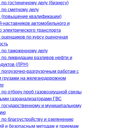
по гостиничному делу (бизнесу)
 по сметному делу
 (повышение квалификации)
й-наставников автомобильного и
о электрического транспорта
 оценщиков по курсу оценочная
ость
 по таможенному делу
 по ликвидации разливов нефти и
дуктов (ЛРН)
 погрузочно-разгрузочным работам с
 грузами на железнодорожном
те
 по отбору проб газовоздушной среды
ыми газоанализаторами ГВС
 государственному и муниципальному
нию
 по благоустройству и озеленению
ий и безопасным методам и приемам