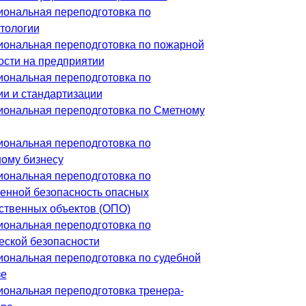
ональная переподготовка по
тологии
ональная переподготовка по пожарной
ости на предприятии
ональная переподготовка по
ии и стандартизации
ональная переподготовка по Сметному
ональная переподготовка по
ному бизнесу
ональная переподготовка по
нной безопасность опасных
ственных объектов (ОПО)
ональная переподготовка по
еской безопасности
ональная переподготовка по судебной
зе
ональная переподготовка тренера-