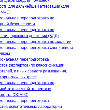
овщиков средств пожарной
ости для дальнейшей аттестации (для
 МЧС)
ональная переподготовка по
нной безопасности
ональная переподготовка по
ости дорожного движения (БДД)
ональная переподготовка по экологии
ональная переподготовка специалиста
упкам
ональная переподготовка
стов (экспертов) по классификации
отелей, и иных средств размещения,
 горнолыжных трасс
ональная переподготовка по
мой технической экспертизе
спорта (ОСАГО)
ональная переподготовка
стов испытательных лабораторий