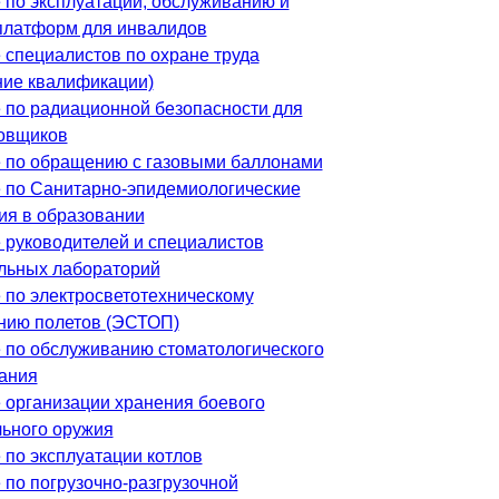
 по эксплуатации, обслуживанию и
платформ для инвалидов
 специалистов по охране труда
ие квалификации)
 по радиационной безопасности для
овщиков
 по обращению с газовыми баллонами
 по Санитарно-эпидемиологические
ия в образовании
 руководителей и специалистов
льных лабораторий
 по электросветотехническому
нию полетов (ЭСТОП)
 по обслуживанию стоматологического
ания
 организации хранения боевого
льного оружия
 по эксплуатации котлов
 по погрузочно-разгрузочной