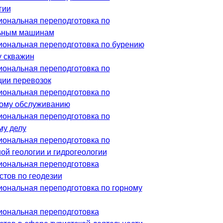
гии
ональная переподготовка по
ьным машинам
ональная переподготовка по бурению
у скважин
ональная переподготовка по
ции перевозок
ональная переподготовка по
ому обслуживанию
ональная переподготовка по
му делу
ональная переподготовка по
ой геологии и гидрогеологии
ональная переподготовка
стов по геодезии
ональная переподготовка по горному
ональная переподготовка