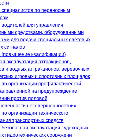
ости
 специалистов по переносным
трам
 водителей для управления
тными средствами, оборудованными
вами для подачи специальных световых
ых сигналов
 (повышение квалификации)
ая эксплуатация аттракционов,
ов и водных аттракционов, веревочных
детских игровых и спортивных площадок
 по организации профилактической
направленной на предупреждение
ений против половой
новенности несовершеннолетних
 по организации технического
ания транспортных средств
 безопасная эксплуатация судоходных
ых гидротехнических сооружени