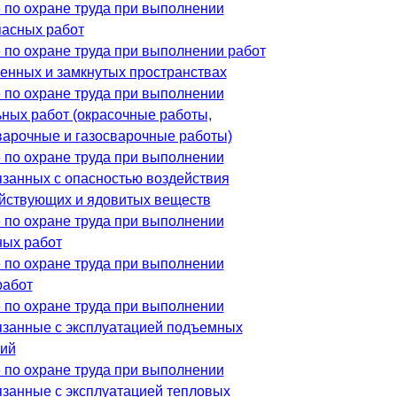
 по охране труда при выполнении
асных работ
 по охране труда при выполнении работ
ченных и замкнутых пространствах
 по охране труда при выполнении
ьных работ (окрасочные работы,
варочные и газосварочные работы)
 по охране труда при выполнении
вязанных с опасностью воздействия
йствующих и ядовитых веществ
 по охране труда при выполнении
ных работ
 по охране труда при выполнении
работ
 по охране труда при выполнении
вязанные с эксплуатацией подъемных
ий
 по охране труда при выполнении
вязанные с эксплуатацией тепловых