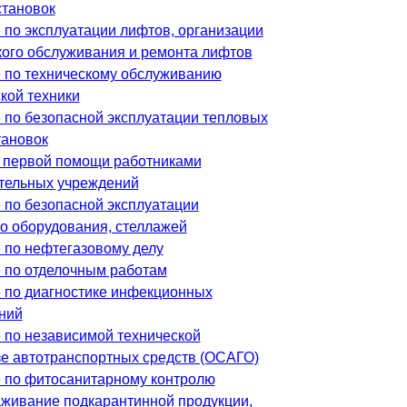
становок
 по эксплуатации лифтов, организации
кого обслуживания и ремонта лифтов
 по техническому обслуживанию
кой техники
 по безопасной эксплуатации тепловых
тановок
 первой помощи работниками
тельных учреждений
 по безопасной эксплуатации
го оборудования, стеллажей
 по нефтегазовому делу
 по отделочным работам
 по диагностике инфекционных
ний
 по независимой технической
зе автотранспортных средств (ОСАГО)
 по фитосанитарному контролю
аживание подкарантинной продукции,