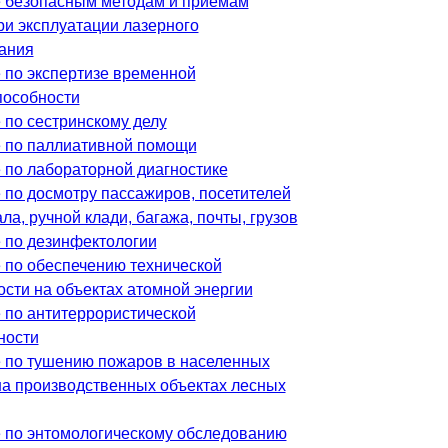
 безопасным методам и приемам
ри эксплуатации лазерного
ания
 по экспертизе временной
пособности
 по сестринскому делу
 по паллиативной помощи
 по лабораторной диагностике
 по досмотру пассажиров, посетителей
ла, ручной клади, багажа, почты, грузов
 по дезинфектологии
 по обеспечению технической
ости на объектах атомной энергии
 по антитеррористической
ности
 по тушению пожаров в населенных
 на производственных объектах лесных
 по энтомологическому обследованию