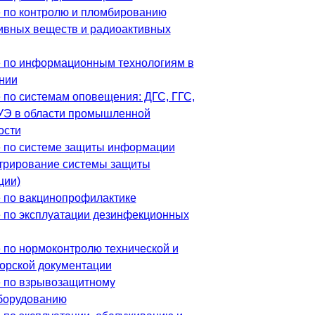
 по контролю и пломбированию
ивных веществ и радиоактивных
 по информационным технологиям в
нии
 по системам оповещения: ДГС, ГГС,
Э в области промышленной
ости
 по системе защиты информации
трирование системы защиты
ции)
 по вакцинопрофилактике
 по эксплуатации дезинфекционных
 по нормоконтролю технической и
торской документации
 по взрывозащитному
борудованию