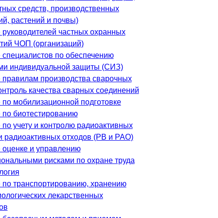
тных средств, производственных
й, растений и почвы)
 руководителей частных охранных
тий ЧОП (организаций)
 специалистов по обеспечению
ми индивидуальной защиты (СИЗ)
 правилам производства сварочных
контроль качества сварных соединений
 по мобилизационной подготовке
 по биотестированию
 по учету и контролю радиоактивных
и радиоактивных отходов (РВ и РАО)
 оценке и управлению
ональными рисками по охране труда
логия
 по транспортированию, хранению
ологических лекарственных
ов