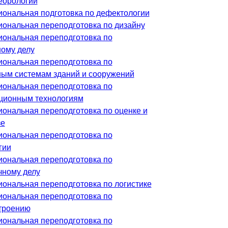
еорологии
ональная подготовка по дефектологии
ональная переподготовка по дизайну
ональная переподготовка по
ому делу
ональная переподготовка по
ым системам зданий и сооружений
ональная переподготовка по
ционным технологиям
ональная переподготовка по оценке и
зе
ональная переподготовка по
гии
ональная переподготовка по
чному делу
ональная переподготовка по логистике
ональная переподготовка по
троению
ональная переподготовка по