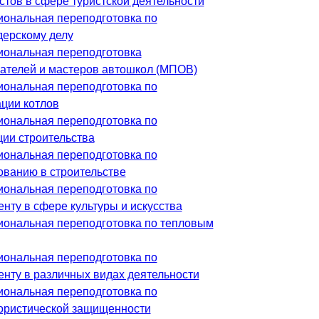
стов в сфере туристской деятельности
ональная переподготовка по
ерскому делу
ональная переподготовка
ателей и мастеров автошкол (МПОВ)
ональная переподготовка по
ации котлов
ональная переподготовка по
ции строительства
ональная переподготовка по
ованию в строительстве
ональная переподготовка по
нту в сфере культуры и искусства
ональная переподготовка по тепловым
ональная переподготовка по
нту в различных видах деятельности
ональная переподготовка по
ористической защищенности