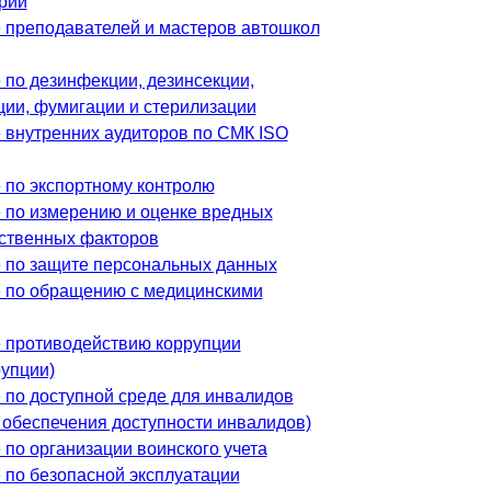
рий
 преподавателей и мастеров автошкол
 по дезинфекции, дезинсекции,
ции, фумигации и стерилизации
 внутренних аудиторов по СМК ISO
 по экспортному контролю
 по измерению и оценке вредных
ственных факторов
 по защите персональных данных
 по обращению с медицинскими
 противодействию коррупции
рупции)
 по доступной среде для инвалидов
 обеспечения доступности инвалидов)
 по организации воинского учета
 по безопасной эксплуатации