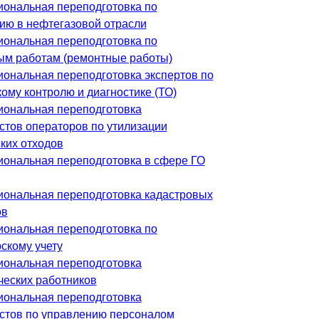
ональная переподготовка по
ию в нефтегазовой отрасли
ональная переподготовка по
ым работам (ремонтные работы)
ональная переподготовка экспертов по
ому контролю и диагностике (ТО)
ональная переподготовка
стов операторов по утилизации
ких отходов
ональная переподготовка в сфере ГО
ональная переподготовка кадастровых
ов
ональная переподготовка по
скому учету
ональная переподготовка
ческих работников
ональная переподготовка
стов по управлению персоналом