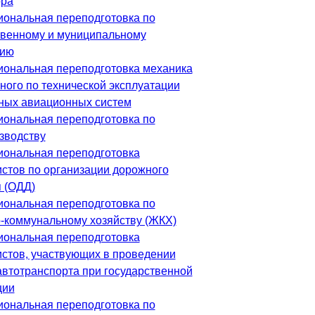
ора
ональная переподготовка по
твенному и муниципальному
нию
ональная переподготовка механика
ного по технической эксплуатации
ных авиационных систем
ональная переподготовка по
зводству
ональная переподготовка
стов по организации дорожного
 (ОДД)
ональная переподготовка по
коммунальному хозяйству (ЖКХ)
ональная переподготовка
стов, участвующих в проведении
автотранспорта при государственной
ции
ональная переподготовка по