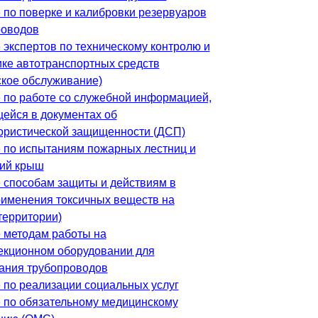
 по поверке и калибровки резервуаров
роводов
 экспертов по техническому контролю и
ике автотранспортных средств
ское обслуживание)
 по работе со служебной информацией,
ейся в документах об
ористической защищенности (ДСП)
 по испытаниям пожарных лестниц и
ий крыш
 способам защиты и действиям в
рименения токсичных веществ на
территории)
 методам работы на
екционном оборудовании для
ания трубопроводов
 по реализации социальных услуг
 по обязательному медицинскому