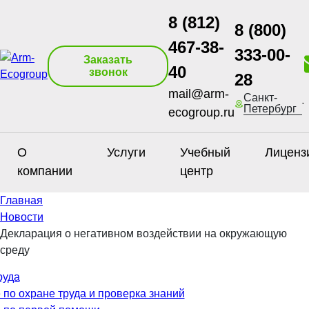
8 (812)
8 (800)
467-38-
333-00-
Заказать
40
звонок
28
mail@arm-
Санкт-
Петербург
ecogroup.ru
О
Услуги
Учебный
Лиценз
компании
центр
Главная
Новости
Декларация о негативном воздействии на окружающую
среду
руда
 по охране труда и проверка знаний