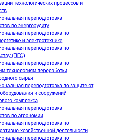
зации технологических процессов и
ств
ональная переподготовка
стов по энергоаудиту
ональная переподготовка по
ергетике и электротехнике
ональная переподготовка по
ству (ПГС)
ональная переподготовка по
им технологиям переработки
родного сырья
ональная переподготовка по защите от
 оборудования и сооружений
ового комплекса
ональная переподготовка
стов по агрономии
ональная переподготовка по
ративно-хозяйственной деятельности
ональная переподготовка по