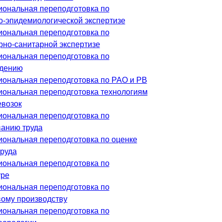
ональная переподготовка по
о-эпидемиологической экспертизе
ональная переподготовка по
рно-санитарной экспертизе
ональная переподготовка по
едению
ональная переподготовка по РАО и РВ
ональная переподготовка технологиям
евозок
ональная переподготовка по
анию труда
ональная переподготовка по оценке
труда
ональная переподготовка по
уре
ональная переподготовка по
ому производству
ональная переподготовка по