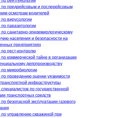
 по рентгенологии
 по предрейсовым и послерейсовым
ким осмотрам водителей
 по вирусологии
 по паразитологии
 по санитарно-эпидемиологическому
учию населения и безопасности на
енных предприятиях
 по пест-контролю
 по коммерческой тайне в организации
енциальному делопроизводству
 по микробиологии
 по проведению оценки уязвимости
 транспортной инфраструктуры
 специалистов по государственной
ции транспортных средств
 по безопасной эксплуатации газового
ания
 по управлению скважиной при