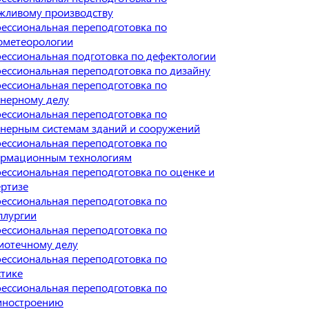
жливому производству
ессиональная переподготовка по
ометеорологии
ессиональная подготовка по дефектологии
ессиональная переподготовка по дизайну
ессиональная переподготовка по
нерному делу
ессиональная переподготовка по
нерным системам зданий и сооружений
ессиональная переподготовка по
рмационным технологиям
ессиональная переподготовка по оценке и
ертизе
ессиональная переподготовка по
ллургии
ессиональная переподготовка по
иотечному делу
ессиональная переподготовка по
стике
ессиональная переподготовка по
ностроению