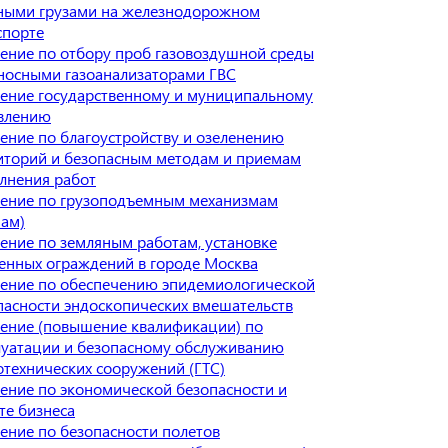
ными грузами на железнодорожном
спорте
ение по отбору проб газовоздушной среды
носными газоанализаторами ГВС
ение государственному и муниципальному
влению
ение по благоустройству и озеленению
иторий и безопасным методам и приемам
лнения работ
ение по грузоподъемным механизмам
нам)
ение по земляным работам, установке
енных ограждений в городе Москва
ение по обеспечению эпидемиологической
пасности эндоскопических вмешательств
ение (повышение квалификации) по
луатации и безопасному обслуживанию
отехнических сооружений (ГТС)
ение по экономической безопасности и
те бизнеса
ение по безопасности полетов