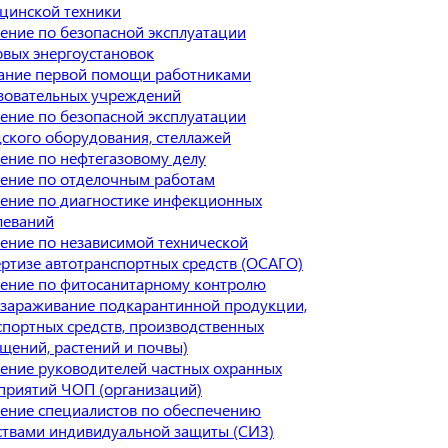
цинской техники
ение по безопасной эксплуатации
овых энергоустановок
ание первой помощи работниками
зовательных учреждений
ение по безопасной эксплуатации
дского оборудования, стеллажей
ение по нефтегазовому делу
ение по отделочным работам
ение по диагностике инфекционных
леваний
ение по независимой технической
ертизе автотранспортных средств (ОСАГО)
ение по фитосанитарному контролю
ззараживание подкарантинной продукции,
спортных средств, производственных
щений, растений и почвы)
ение руководителей частных охранных
приятий ЧОП (организаций)
ение специалистов по обеспечению
ствами индивидуальной защиты (СИЗ)