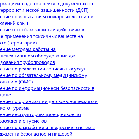
рмацией, содержащейся в документах об
террористической защищенности (ДСП)
ение по испытаниям пожарных лестниц и
ждений крыш
ение способам защиты и действиям в
ае применения токсичных веществ на
кте (территории)
ение методам работы на
инспекционном оборудовании для
едования трубопроводов
ение по реализации социальных услуг
ение по обязательному медицинскому
хованию (ОМС)
ение по информационной безопасности в
цине
ение по организации детско-юношеского и
ского туризма
ение инструкторов-проводников по
овождению туристов
ение по разработке и внедрению системы
джмента безопасности пищевой