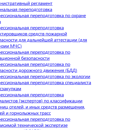
нистративный регламент
нальная переподготовка
ессиональная переподготовка по охране
а
ессиональная переподготовка
ктировщиков средств пожарной
пасности для дальнейшей аттестации (для
нзии МЧС)
ессиональная переподготовка по
ационной безопасности
ессиональная переподготовка по
пасности дорожного движения (БДД)
ессиональная переподготовка по экологии
ессиональная переподготовка специалиста
осзакупкам
ессиональная переподготовка
иалистов (экспертов) по классификации
иниц отелей, и иных средств размещения,
ей и горнолыжных трасс
ессиональная переподготовка по
висимой технической экспертизе