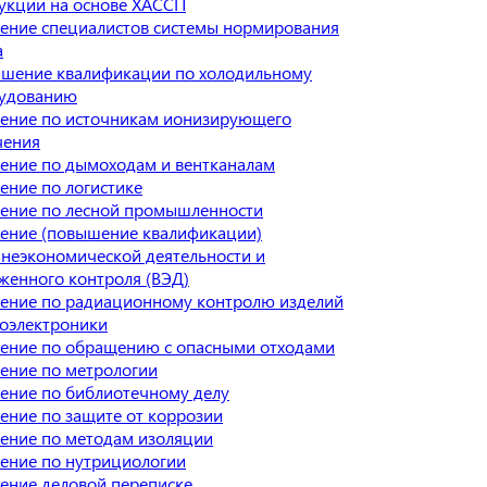
укции на основе ХАССП
ение специалистов системы нормирования
а
шение квалификации по холодильному
удованию
ение по источникам ионизирующего
чения
ение по дымоходам и вентканалам
ение по логистике
ение по лесной промышленности
ение (повышение квалификации)
неэкономической деятельности и
женного контроля (ВЭД)
ение по радиационному контролю изделий
оэлектроники
ение по обращению с опасными отходами
ение по метрологии
ение по библиотечному делу
ение по защите от коррозии
ение по методам изоляции
ение по нутрициологии
ение деловой переписке