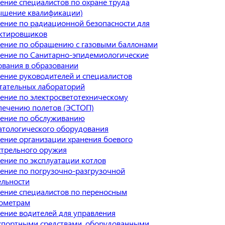
ение специалистов по охране труда
ышение квалификации)
ение по радиационной безопасности для
ктировщиков
ение по обращению с газовыми баллонами
ение по Санитарно-эпидемиологические
ования в образовании
ение руководителей и специалистов
тательных лабораторий
ение по электросветотехническому
печению полетов (ЭСТОП)
ение по обслуживанию
атологического оборудования
ение организации хранения боевого
стрельного оружия
ение по эксплуатации котлов
ение по погрузочно-разгрузочной
ельности
ение специалистов по переносным
ометрам
ение водителей для управления
спортными средствами, оборудованными