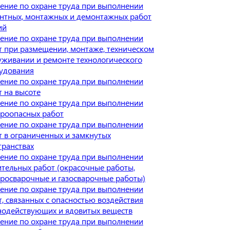
ение по охране труда при выполнении
нтных, монтажных и демонтажных работ
ий
ение по охране труда при выполнении
т при размещении, монтаже, техническом
уживании и ремонте технологического
удования
ение по охране труда при выполнении
т на высоте
ение по охране труда при выполнении
роопасных работ
ение по охране труда при выполнении
т в ограниченных и замкнутых
транствах
ение по охране труда при выполнении
ительных работ (окрасочные работы,
тросварочные и газосварочные работы)
ение по охране труда при выполнении
т, связанных с опасностью воздействия
нодействующих и ядовитых веществ
ение по охране труда при выполнении