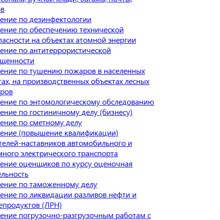
ов
ение по дезинфектологии
ение по обеспечению технической
пасности на объектах атомной энергии
ение по антитеррористической
щенности
ение по тушению пожаров в населенных
тах, на производственных объектах лесных
ров
ение по энтомологическому обследованию
ение по гостиничному делу (бизнесу)
ение по сметному делу
ение (повышение квалификации)
телей-наставников автомобильного и
много электрического транспорта
ение оценщиков по курсу оценочная
ельность
ение по таможенному делу
ение по ликвидации разливов нефти и
епродуктов (ЛРН)
ение погрузочно-разгрузочным работам с