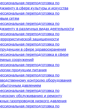
ессиональная переподготовка по
джменту в сфере культуры и искусства
ессиональная переподготовка по
овым сетям
ессиональная переподготовка по
джменту в различных видах деятельности
ессиональная переподготовка по
террористической защищенности
ессиональная переподготовка по
пруденции в сфере здравоохранения
ессиональная переподготовка в сфере
емных сооружений
ессиональная переподготовка по
ологии продукции питания
ессиональная переподготовка по
зводственному контролю оборудования
избыточным давлением
ессиональная переподготовка по
ическому обслуживанию и ремонту
жных газопроводов низкого давления
ессиональная переподготовка по