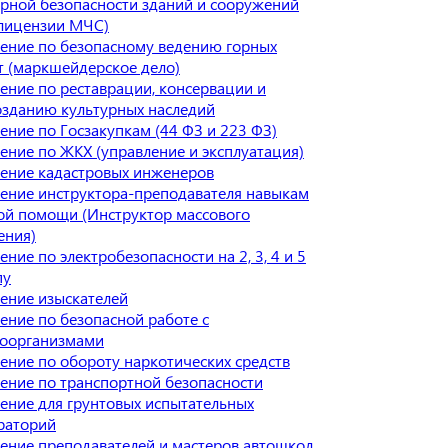
рной безопасности зданий и сооружений
 лицензии МЧС)
ение по безопасному ведению горных
т (маркшейдерское дело)
ение по реставрации, консервации и
озданию культурных наследий
ение по Госзакупкам (44 ФЗ и 223 ФЗ)
ение по ЖКХ (управление и эксплуатация)
ение кадастровых инженеров
ение инструктора-преподавателя навыкам
ой помощи (Инструктор массового
ения)
ние по электробезопасности на 2, 3, 4 и 5
пу
ение изыскателей
ение по безопасной работе с
оорганизмами
ение по обороту наркотических средств
ение по транспортной безопасности
ение для грунтовых испытательных
раторий
ение преподавателей и мастеров автошкол