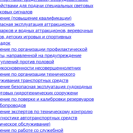
ойствами для подачи специальных световых
уковых сигналов
ение (повышение квалификации)
пасная эксплуатация аттракционов,
парков и водных аттракционов, веревочных
ов, детских игровых и спортивных
адок
ение по организации профилактической
ты, направленной на предупреждение
туплений против половой
икосновенности несовершеннолетних
ение по организации технического
уживания транспортных средств
ение безопасная эксплуатация судоходных
ртовых гидротехнических сооружени
ение по поверке и калибровки резервуаров
убопроводов
ение экспертов по техническому контролю
агностике автотранспортных средств
ническое обслуживание)
ение по работе со служебной