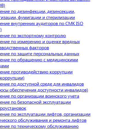
В)
ение по дезинфекции, дезинсекции,
тизации, фумигации и стерилизации
ение внутренних аудиторов по СМК ISO
)
ение по экспортному контролю
ение по измерению и оценке вредных
зводственных факторов
ение по защите персональных данных
ение по обращению с медицинскими
дами
ение противодействию коррупции
икоррупции)
ение по доступной среде для инвалидов
росы обеспечения доступности инвалидов)
ение по организации воинского учета
ение по безопасной эксплуатации
троустановок
ение по эксплуатации лифтов, организации
ического обслуживания и ремонта лифтов
ение по техническому обслуживанию