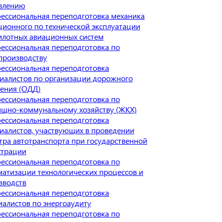
влению
ессиональная переподготовка механика
ционного по технической эксплуатации
илотных авиационных систем
ессиональная переподготовка по
производству
ессиональная переподготовка
иалистов по организации дорожного
ения (ОДД)
ессиональная переподготовка по
щно-коммунальному хозяйству (ЖКХ)
ессиональная переподготовка
иалистов, участвующих в проведении
тра автотранспорта при государственной
страции
ессиональная переподготовка по
матизации технологических процессов и
зводств
ессиональная переподготовка
иалистов по энергоаудиту
ессиональная переподготовка по