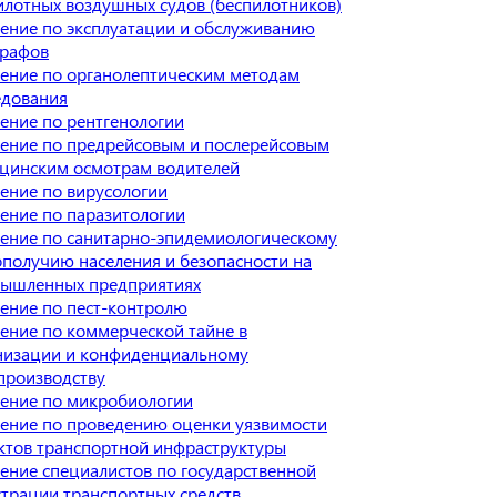
илотных воздушных судов (беспилотников)
ение по эксплуатации и обслуживанию
графов
ение по органолептическим методам
едования
ение по рентгенологии
ение по предрейсовым и послерейсовым
цинским осмотрам водителей
ение по вирусологии
ение по паразитологии
ение по санитарно-эпидемиологическому
ополучию населения и безопасности на
ышленных предприятиях
ение по пест-контролю
ение по коммерческой тайне в
низации и конфиденциальному
производству
ение по микробиологии
ение по проведению оценки уязвимости
ктов транспортной инфраструктуры
ение специалистов по государственной
страции транспортных средств