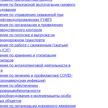
ение по безопасной эксплуатации газового
удования
ение по управлению скважиной при
нефтеводопроявлениях (ГНВП)
ение по организации и проведению
зводственного контроля
ение по погрузке и выгрузке на
знодорожном транспорте
ение по работе с сжиженным (сжатым)
 (СУГ)
ение по хранению и утилизации
рипасов
ение по антидопинговой деятельности в
те
ение по лечению и профилактике COVID-
Коронавирусная инфекция)
ение по обеспечению
ровзрывобезопасности
трооборудования и молниезащиты особо
ых объектов
ение по организации дорожного движения