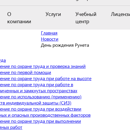
О
Услуги
Учебный
Лиценз
компании
центр
Главная
Новости
День рождения Рунета
уда
ение по охране труда и проверка знаний
ение по первой помощи
ение по охране труда при работе на высоте
ение по охране труда при работе в
ниченных и замкнутых пространствах
ение по использованию (применению)
ств индивидуальной защиты (СИЗ)
ение по охране труда при воздействии
ных и опасных производственных факторов
ение по охране труда при выполнении
яных работ