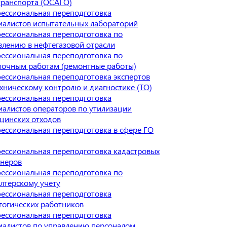
транспорта (ОСАГО)
ессиональная переподготовка
иалистов испытательных лабораторий
ессиональная переподготовка по
влению в нефтегазовой отрасли
ессиональная переподготовка по
лочным работам (ремонтные работы)
ессиональная переподготовка экспертов
ехническому контролю и диагностике (ТО)
ессиональная переподготовка
иалистов операторов по утилизации
цинских отходов
ессиональная переподготовка в сфере ГО
ессиональная переподготовка кадастровых
неров
ессиональная переподготовка по
алтерскому учету
ессиональная переподготовка
гогических работников
ессиональная переподготовка
иалистов по управлению персоналом