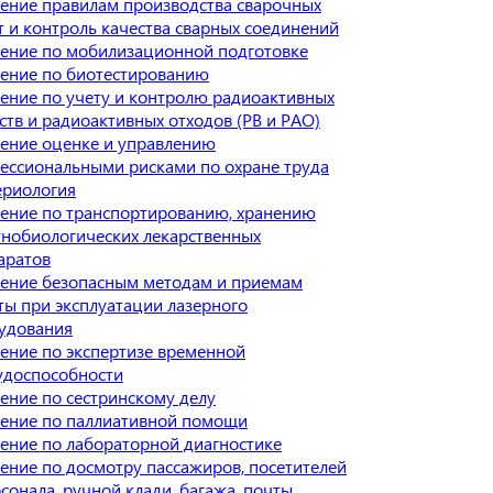
ение правилам производства сварочных
т и контроль качества сварных соединений
ение по мобилизационной подготовке
ение по биотестированию
ение по учету и контролю радиоактивных
ств и радиоактивных отходов (РВ и РАО)
ение оценке и управлению
ессиональными рисками по охране труда
ериология
ение по транспортированию, хранению
нобиологических лекарственных
аратов
ение безопасным методам и приемам
ты при эксплуатации лазерного
удования
ение по экспертизе временной
удоспособности
ение по сестринскому делу
ение по паллиативной помощи
ение по лабораторной диагностике
ение по досмотру пассажиров, посетителей
сонала, ручной клади, багажа, почты,