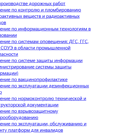
производстве дорожных работ
ение по контролю и пломбированию
оактивных веществ и радиоактивных
дов
ение по информационным технологиям в
зовании
ение по системам оповещения: ДГС, ГГС,
 СОУЭ в области промышленной
пасности
ение по системе защиты информации
инистрирование системы защиты
рмации)
ение по вакцинопрофилактике
ение по эксплуатации дезинфекционных
р
ение по нормоконтролю технической и
трукторской документации
ение по взрывозащитному
трооборудованию
ение по эксплуатации, обслуживанию и
нту платформ для инвалидов