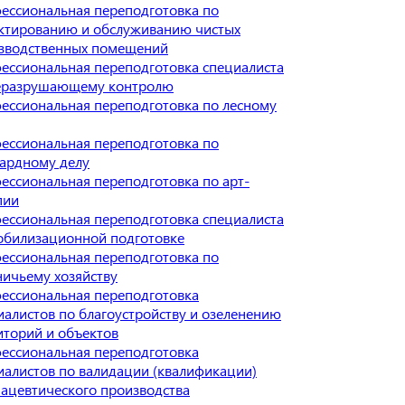
ессиональная переподготовка по
ктированию и обслуживанию чистых
зводственных помещений
ессиональная переподготовка специалиста
еразрушающему контролю
ессиональная переподготовка по лесному
ессиональная переподготовка по
ардному делу
ессиональная переподготовка по арт-
пии
ессиональная переподготовка специалиста
обилизационной подготовке
ессиональная переподготовка по
ничьему хозяйству
ессиональная переподготовка
иалистов по благоустройству и озеленению
иторий и объектов
ессиональная переподготовка
иалистов по валидации (квалификации)
ацевтического производства