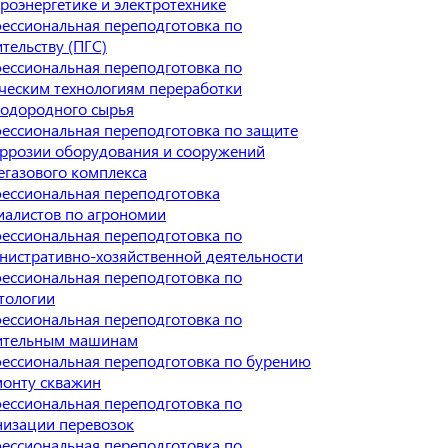
троэнергетике и электротехнике
ессиональная переподготовка по
ительству (ПГС)
ессиональная переподготовка по
ческим технологиям переработки
водородного сырья
ессиональная переподготовка по защите
оррозии оборудования и сооружений
егазового комплекса
ессиональная переподготовка
иалистов по агрономии
ессиональная переподготовка по
нистративно-хозяйственной деятельности
ессиональная переподготовка по
тологии
ессиональная переподготовка по
ительным машинам
ессиональная переподготовка по бурению
монту скважин
ессиональная переподготовка по
низации перевозок
ессиональная переподготовка по