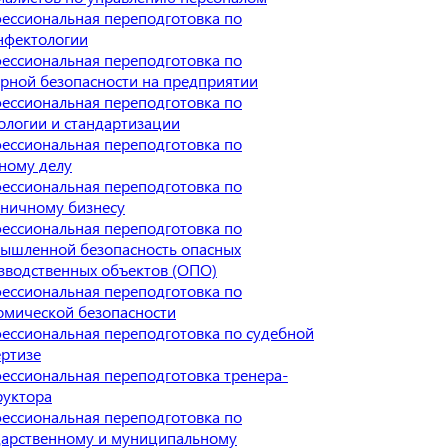
ессиональная переподготовка по
нфектологии
ессиональная переподготовка по
рной безопасности на предприятии
ессиональная переподготовка по
ологии и стандартизации
ессиональная переподготовка по
ному делу
ессиональная переподготовка по
иничному бизнесу
ессиональная переподготовка по
ышленной безопасность опасных
зводственных объектов (ОПО)
ессиональная переподготовка по
омической безопасности
ессиональная переподготовка по судебной
ертизе
ессиональная переподготовка тренера-
руктора
ессиональная переподготовка по
дарственному и муниципальному