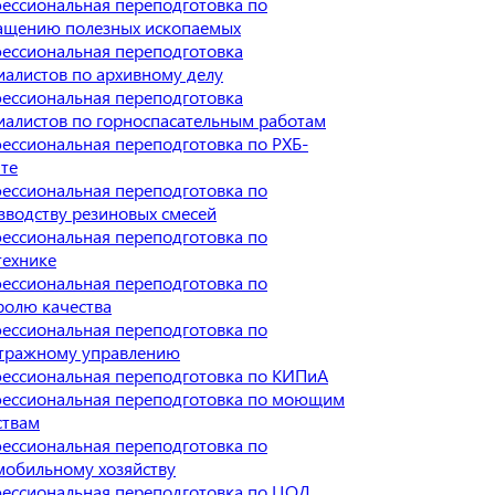
ессиональная переподготовка по
ащению полезных ископаемых
ессиональная переподготовка
иалистов по архивному делу
ессиональная переподготовка
иалистов по горноспасательным работам
ессиональная переподготовка по РХБ-
те
ессиональная переподготовка по
зводству резиновых смесей
ессиональная переподготовка по
технике
ессиональная переподготовка по
ролю качества
ессиональная переподготовка по
тражному управлению
ессиональная переподготовка по КИПиА
ессиональная переподготовка по моющим
ствам
ессиональная переподготовка по
мобильному хозяйству
ессиональная переподготовка по ЦОД