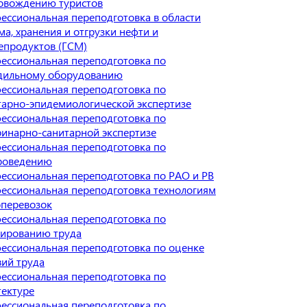
овождению туристов
ессиональная переподготовка в области
ма, хранения и отгрузки нефти и
епродуктов (ГСМ)
ессиональная переподготовка по
дильному оборудованию
ессиональная переподготовка по
тарно-эпидемиологической экспертизе
ессиональная переподготовка по
ринарно-санитарной экспертизе
ессиональная переподготовка по
роведению
ессиональная переподготовка по РАО и РВ
ессиональная переподготовка технологиям
оперевозок
ессиональная переподготовка по
ированию труда
ессиональная переподготовка по оценке
вий труда
ессиональная переподготовка по
тектуре
ессиональная переподготовка по