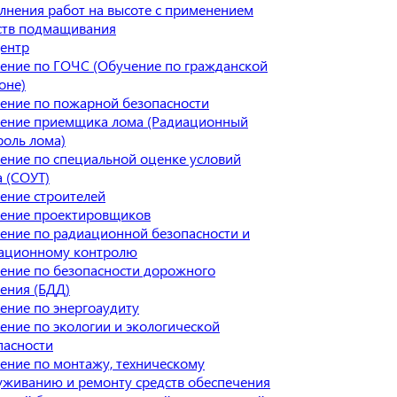
лнения работ на высоте с применением
ств подмащивания
ентр
ение по ГОЧС (Обучение по гражданской
оне)
ение по пожарной безопасности
ение приемщика лома (Радиационный
роль лома)
ение по специальной оценке условий
а (СОУТ)
ение строителей
ение проектировщиков
ение по радиационной безопасности и
ационному контролю
ение по безопасности дорожного
ения (БДД)
ение по энергоаудиту
ение по экологии и экологической
пасности
ение по монтажу, техническому
уживанию и ремонту средств обеспечения