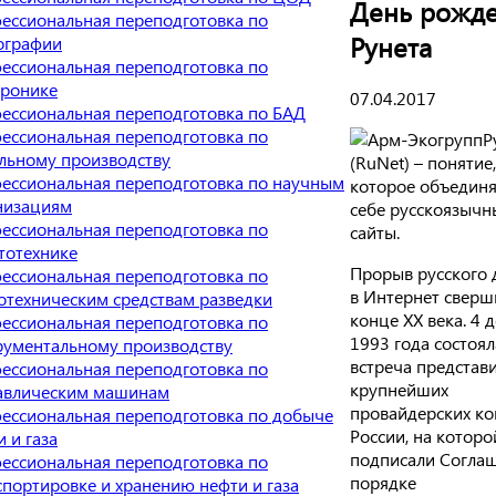
День рожд
ессиональная переподготовка по
Рунета
ографии
ессиональная переподготовка по
тронике
07.04.2017
ессиональная переподготовка по БАД
ессиональная переподготовка по
Р
льному производству
(RuNet) – понятие,
ессиональная переподготовка по научным
которое объединя
низациям
себе русскоязычн
ессиональная переподготовка по
сайты.
тотехнике
Прорыв русского
ессиональная переподготовка по
в Интернет сверш
отехническим средствам разведки
конце XX века. 4 
ессиональная переподготовка по
1993 года состоял
рументальному производству
встреча представ
ессиональная переподготовка по
крупнейших
авлическим машинам
провайдерских к
ессиональная переподготовка по добыче
России, на которо
 и газа
подписали Согла
ессиональная переподготовка по
порядке
спортировке и хранению нефти и газа