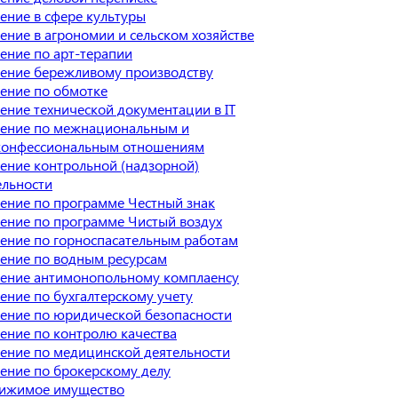
ение в сфере культуры
ение в агрономии и сельском хозяйстве
ение по арт-терапии
ение бережливому производству
ение по обмотке
ение технической документации в IT
ение по межнациональным и
онфессиональным отношениям
ение контрольной (надзорной)
ельности
ение по программе Честный знак
ение по программе Чистый воздух
ение по горноспасательным работам
ение по водным ресурсам
ение антимонопольному комплаенсу
ение по бухгалтерскому учету
ение по юридической безопасности
ение по контролю качества
ение по медицинской деятельности
ение по брокерскому делу
ижимое имущество