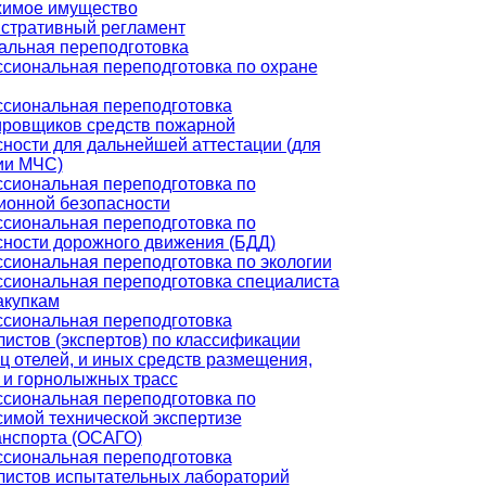
имое имущество
стративный регламент
льная переподготовка
сиональная переподготовка по охране
сиональная переподготовка
ировщиков средств пожарной
ности для дальнейшей аттестации (для
ии МЧС)
сиональная переподготовка по
ионной безопасности
сиональная переподготовка по
сности дорожного движения (БДД)
сиональная переподготовка по экологии
сиональная переподготовка специалиста
акупкам
сиональная переподготовка
истов (экспертов) по классификации
ц отелей, и иных средств размещения,
 и горнолыжных трасс
сиональная переподготовка по
симой технической экспертизе
анспорта (ОСАГО)
сиональная переподготовка
листов испытательных лабораторий