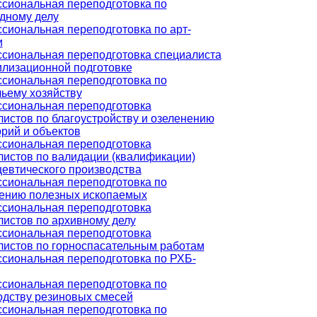
сиональная переподготовка по
дному делу
сиональная переподготовка по арт-
и
сиональная переподготовка специалиста
илизационной подготовке
сиональная переподготовка по
чьему хозяйству
сиональная переподготовка
истов по благоустройству и озеленению
рий и объектов
сиональная переподготовка
листов по валидации (квалификации)
евтического производства
сиональная переподготовка по
ению полезных ископаемых
сиональная переподготовка
листов по архивному делу
сиональная переподготовка
листов по горноспасательным работам
сиональная переподготовка по РХБ-
сиональная переподготовка по
одству резиновых смесей
сиональная переподготовка по