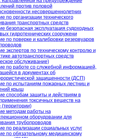
, направленной на предупреждение
плений против половой
основенности несовершеннолетних
е по организации технического
ивания транспортных средств
ие безопасная эксплуатация судоходных
овых гидротехнических сооружени
ие по поверке и калибровки резервуаров
опроводов
е экспертов по техническому контролю и
стике автотранспортных средств
ческое обслуживание)
ие по работе со служебной информацией,
ащейся в документах об
ррористической защищенности (ДСП)
ие по испытаниям пожарных лестниц и
ений крыш
ие способам защиты и действиям в
 применения токсичных веществ на
 (территории)
ие методам работы на
спекционном оборудовании для
ования трубопроводов
ие по реализации социальных услуг
ие по обязательному медицинскому