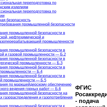
сиональная переподготовка по
нским изделиям
сиональная переподготовка по
гии
ая безопасность
требования промышленной безопасности
ания промышленной безопасности в
ской, нефтехимической и
азоперерабатывающей промышленности
ания промышленной безопасности в
ой и газовой промышленности — Б.2
ания промышленной безопасности в
ургической промышленности — Б.3
ания промышленной безопасности в
 промышленности — Б.4
ания промышленной безопасности в
ой промышленности — Б.5
ания по маркшейдерскому обеспечению
ФГИС
ного ведения горных работ — Б.6
ания промышленной безопасности на
Росаккред
х газораспределения и газопотребления
- подача
ания промышленной безопасности к