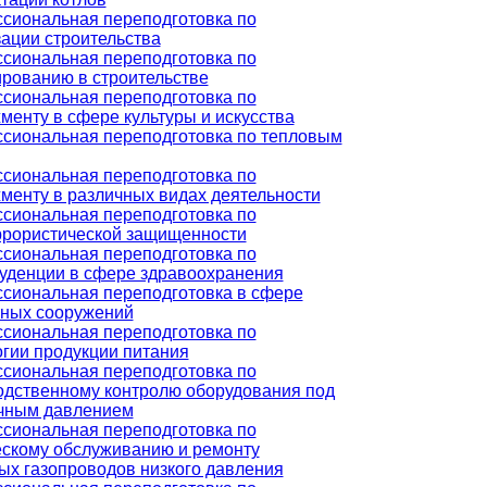
сиональная переподготовка по
ации строительства
сиональная переподготовка по
ированию в строительстве
сиональная переподготовка по
енту в сфере культуры и искусства
сиональная переподготовка по тепловым
сиональная переподготовка по
менту в различных видах деятельности
сиональная переподготовка по
ррористической защищенности
сиональная переподготовка по
уденции в сфере здравоохранения
сиональная переподготовка в сфере
ных сооружений
сиональная переподготовка по
огии продукции питания
сиональная переподготовка по
одственному контролю оборудования под
чным давлением
сиональная переподготовка по
ескому обслуживанию и ремонту
ых газопроводов низкого давления