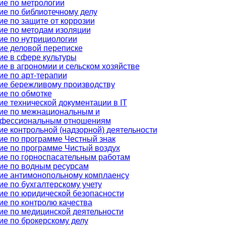
ие по метрологии
ие по библиотечному делу
е по защите от коррозии
ие по методам изоляции
ие по нутрициологии
ие деловой переписке
ие в сфере культуры
е в агрономии и сельском хозяйстве
ие по арт-терапии
ие бережливому производству
ие по обмотке
е технической документации в IT
ие по межнациональным и
фессиональным отношениям
е контрольной (надзорной) деятельности
ие по программе Честный знак
ие по программе Чистый воздух
ие по горноспасательным работам
ие по водным ресурсам
ие антимонопольному комплаенсу
е по бухгалтерскому учету
ие по юридической безопасности
ие по контролю качества
ие по медицинской деятельности
ие по брокерскому делу