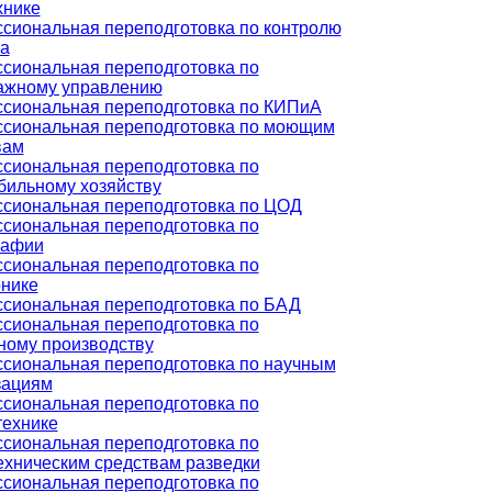
хнике
сиональная переподготовка по контролю
ва
сиональная переподготовка по
ажному управлению
сиональная переподготовка по КИПиА
сиональная переподготовка по моющим
вам
сиональная переподготовка по
бильному хозяйству
сиональная переподготовка по ЦОД
сиональная переподготовка по
рафии
сиональная переподготовка по
онике
сиональная переподготовка по БАД
сиональная переподготовка по
ному производству
сиональная переподготовка по научным
зациям
сиональная переподготовка по
технике
сиональная переподготовка по
ехническим средствам разведки
сиональная переподготовка по