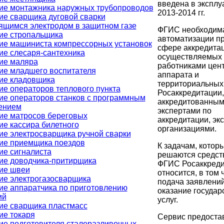
введена в эксплу
ие монтажника наружных трубопроводов
2013-2014 гг.
ие сварщика дуговой сварки
ящимся электродом в защитном газе
ФГИС необходим
ие стропальщика
автоматизации п
ие машиниста компрессорных установок
сфере аккредитац
ие слесаря-сантехника
осуществляемых
ие маляра
работниками цен
ие младшего воспитателя
аппарата и
ие кладовщика
территориальных
ие операторов теплового пункта
Росаккредитации,
ие операторов станков с программным
аккредитованным
ением
экспертами по
ие матросов береговых
аккредитации, эк
ие кассира билетного
организациями.
ие электросварщика ручной сварки
ие приемщика поездов
К задачам, котор
ие сигналиста
решаются средст
ие доводчика-притирщика
ФГИС Росаккреди
ие швеи
относится, в том 
ие электрогазосварщика
подача заявлений
ие аппаратчика по приготовлению
оказание государ
ий
услуг.
ие сварщика пластмасс
ие токаря
Сервис предоста
ие подготовителя сталеразливочных