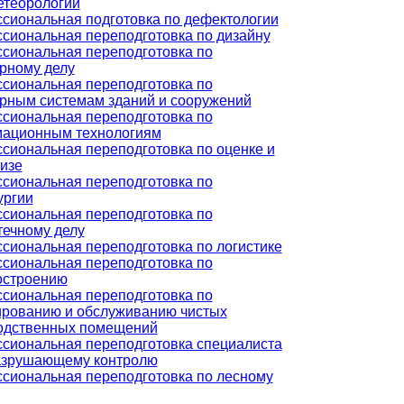
етеорологии
сиональная подготовка по дефектологии
сиональная переподготовка по дизайну
сиональная переподготовка по
рному делу
сиональная переподготовка по
рным системам зданий и сооружений
сиональная переподготовка по
ационным технологиям
сиональная переподготовка по оценке и
изе
сиональная переподготовка по
ургии
сиональная переподготовка по
течному делу
сиональная переподготовка по логистике
сиональная переподготовка по
строению
сиональная переподготовка по
ированию и обслуживанию чистых
одственных помещений
сиональная переподготовка специалиста
азрушающему контролю
сиональная переподготовка по лесному