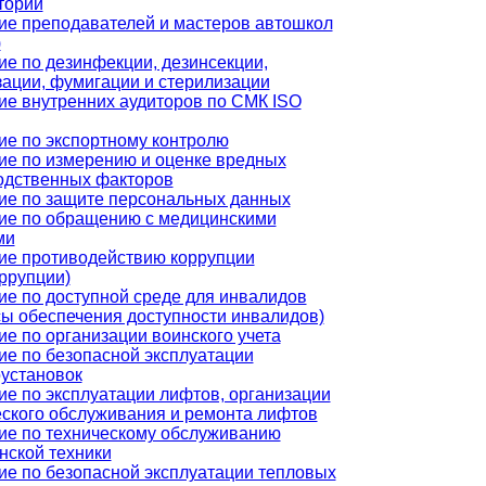
торий
ие преподавателей и мастеров автошкол
)
ие по дезинфекции, дезинсекции,
зации, фумигации и стерилизации
ие внутренних аудиторов по СМК ISO
ие по экспортному контролю
ие по измерению и оценке вредных
одственных факторов
ие по защите персональных данных
ие по обращению с медицинскими
ми
ие противодействию коррупции
ррупции)
ие по доступной среде для инвалидов
сы обеспечения доступности инвалидов)
е по организации воинского учета
ие по безопасной эксплуатации
оустановок
ие по эксплуатации лифтов, организации
еского обслуживания и ремонта лифтов
ие по техническому обслуживанию
нской техники
ие по безопасной эксплуатации тепловых