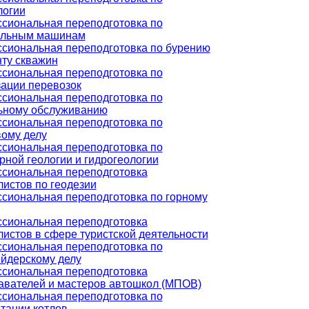
логии
сиональная переподготовка по
ельным машинам
сиональная переподготовка по бурению
нту скважин
сиональная переподготовка по
зации перевозок
сиональная переподготовка по
ьному обслуживанию
сиональная переподготовка по
вому делу
сиональная переподготовка по
ной геологии и гидрогеологии
сиональная переподготовка
истов по геодезии
сиональная переподготовка по горному
сиональная переподготовка
истов в сфере туристской деятельности
сиональная переподготовка по
йдерскому делу
сиональная переподготовка
авателей и мастеров автошкол (МПОВ)
сиональная переподготовка по
тации котлов