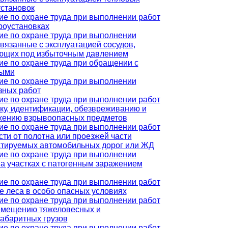
установок
ие по охране труда при выполнении работ
роустановках
ие по охране труда при выполнении
связанные с эксплуатацией сосудов,
ющих под избыточным давлением
ие по охране труда при обращении с
ыми
ие по охране труда при выполнении
зных работ
ие по охране труда при выполнении работ
ку, идентификации, обезвреживанию и
жению взрывоопасных предметов
ие по охране труда при выполнении работ
сти от полотна или проезжей части
атируемых автомобильных дорог или ЖД
ие по охране труда при выполнении
на участках с патогенным заражением
ие по охране труда при выполнении работ
е леса в особо опасных условиях
ие по охране труда при выполнении работ
емещению тяжеловесных и
габаритных грузов
ие по охране труда при выполнении работ