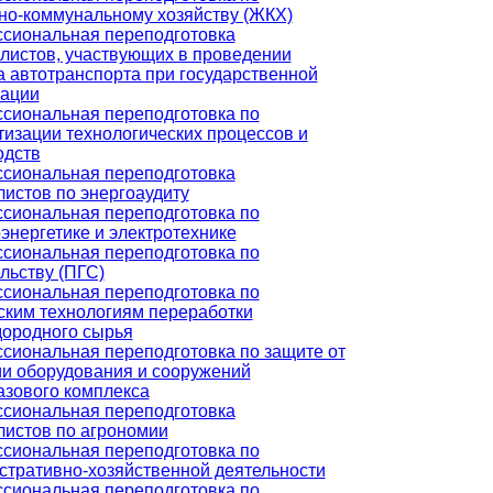
о-коммунальному хозяйству (ЖКХ)
сиональная переподготовка
листов, участвующих в проведении
а автотранспорта при государственной
рации
сиональная переподготовка по
тизации технологических процессов и
одств
сиональная переподготовка
истов по энергоаудиту
сиональная переподготовка по
энергетике и электротехнике
сиональная переподготовка по
льству (ПГС)
сиональная переподготовка по
ским технологиям переработки
дородного сырья
сиональная переподготовка по защите от
ии оборудования и сооружений
азового комплекса
сиональная переподготовка
листов по агрономии
сиональная переподготовка по
стративно-хозяйственной деятельности
сиональная переподготовка по