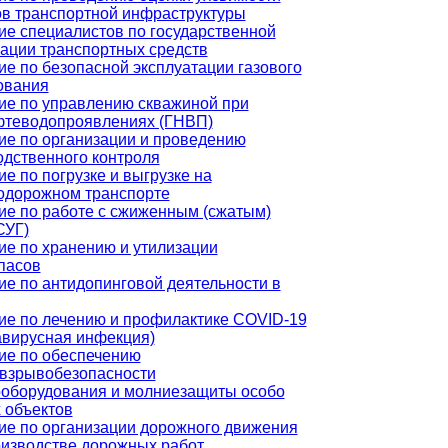
ов транспортной инфраструктуры
ие специалистов по государственной
рации транспортных средств
е по безопасной эксплуатации газового
ования
ие по управлению скважиной при
фтеводопроявлениях (ГНВП)
ие по организации и проведению
одственного контроля
е по погрузке и выгрузке на
одорожном транспорте
ие по работе с сжиженным (сжатым)
СУГ)
ие по хранению и утилизации
пасов
ие по антидопинговой деятельности в
ие по лечению и профилактике COVID-19
авирусная инфекция)
ие по обеспечению
взрывобезопасности
ооборудования и молниезащиты особо
 объектов
ие по организации дорожного движения
оизводстве дорожных работ