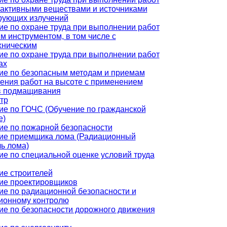
оактивными веществами и источниками
рующих излучений
ие по охране труда при выполнении работ
м инструментом, в том числе с
хническим
ие по охране труда при выполнении работ
ах
ие по безопасным методам и приемам
ения работ на высоте с применением
в подмащивания
тр
ие по ГОЧС (Обучение по гражданской
е)
ие по пожарной безопасности
ие приемщика лома (Радиационный
ь лома)
ие по специальной оценке условий труда
ие строителей
ие проектировщиков
ие по радиационной безопасности и
ионному контролю
ие по безопасности дорожного движения