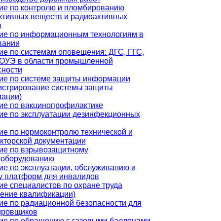
ие по контролю и пломбированию
ктивных веществ и радиоактивных
в
ие по информационным технологиям в
вании
ие по системам оповещения: ДГС, ГГС,
ОУЭ в области промышленной
сности
ие по системе защиты информации
истрирование системы защиты
ации)
ие по вакцинопрофилактике
ие по эксплуатации дезинфекционных
ие по нормоконтролю технической и
укторской документации
ие по взрывозащитному
ооборудованию
ие по эксплуатации, обслуживанию и
у платформ для инвалидов
ие специалистов по охране труда
ение квалификации)
ие по радиационной безопасности для
ировщиков
ие по обращению с газовыми баллонами