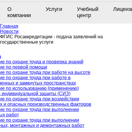
О
Услуги
Учебный
Лиценз
компании
центр
Главная
Новости
ФГИС Росаккредитации - подача заявлений на
государственные услуги
а
е по охране труда и проверка знаний
ие по первой помощи
е по охране труда при работе на высоте
е по охране труда при работе в
ченных и замкнутых пространствах
ие по использованию (применению)
в индивидуальной защиты (СИЗ)
е по охране труда при воздействии
х и опасных производственных факторов
ие по охране труда при выполнении
ых работ
ие по охране труда при выполнении
ных, монтажных и демонтажных работ