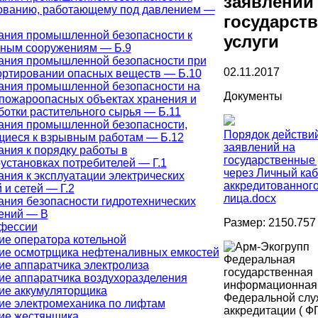
заявлений
ованию, работающему под давлением —
государст
ания промышленной безопасности к
услуги
ным сооружениям — Б.9
ания промышленной безопасности при
02.11.2017
ортировании опасных веществ — Б.10
ания промышленной безопасности на
Документы
пожароопасных объектах хранения и
отки растительного сырья — Б.11
ания промышленной безопасности,
Порядок действи
щиеся к взрывным работам — Б.12
заявлений на
ния к порядку работы в
государственные 
установках потребителей — Г.1
через Личный каб
ния к эксплуатации электрических
аккредитованног
 и сетей — Г.2
лица.docx
ания безопасности гидротехнических
ений — В
Размер: 2150.757
фессии
ие оператора котельной
ие осмотрщика нефтеналивных емкостей
Федеральная
ие аппаратчика электролиза
государственная
ие аппаратчика воздухоразделения
информационная
ие аккумуляторщика
Федеральной слу
ие электромеханика по лифтам
аккредитации ( Ф
ие жестянщика