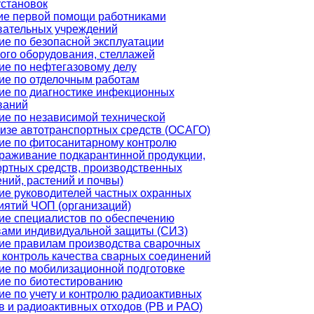
установок
ие первой помощи работниками
вательных учреждений
ие по безопасной эксплуатации
ого оборудования, стеллажей
ие по нефтегазовому делу
ие по отделочным работам
ие по диагностике инфекционных
ваний
ие по независимой технической
тизе автотранспортных средств (ОСАГО)
ие по фитосанитарному контролю
араживание подкарантинной продукции,
ортных средств, производственных
ний, растений и почвы)
ие руководителей частных охранных
иятий ЧОП (организаций)
ие специалистов по обеспечению
вами индивидуальной защиты (СИЗ)
ие правилам производства сварочных
 контроль качества сварных соединений
ие по мобилизационной подготовке
ие по биотестированию
е по учету и контролю радиоактивных
в и радиоактивных отходов (РВ и РАО)