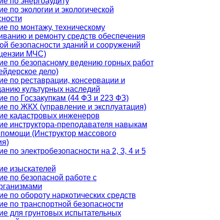
ие по энергоаудиту
е по экологии и экологической
сности
е по монтажу, техническому
иванию и ремонту средств обеспечения
ой безопасности зданий и сооружений
ицензии МЧС)
ие по безопасному ведению горных работ
ейдерское дело)
е по реставрации, консервации и
данию культурных наследий
е по Госзакупкам (44 ФЗ и 223 ФЗ)
ие по ЖКХ (управление и эксплуатация)
ие кадастровых инженеров
ие инструктора-преподавателя навыкам
 помощи (Инструктор массового
ия)
е по электробезопасности на 2, 3, 4 и 5
ие изыскателей
е по безопасной работе с
рганизмами
е по обороту наркотических средств
ие по транспортной безопасности
ие для грунтовых испытательных