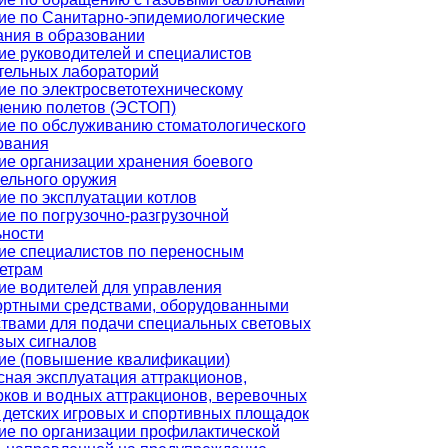
ие по Санитарно-эпидемиологические
ания в образовании
ие руководителей и специалистов
тельных лабораторий
ие по электросветотехническому
чению полетов (ЭСТОП)
ие по обслуживанию стоматологического
ования
ие организации хранения боевого
рельного оружия
е по эксплуатации котлов
е по погрузочно-разгрузочной
ьности
ие специалистов по переносным
етрам
ие водителей для управления
ортными средствами, оборудованными
ствами для подачи специальных световых
вых сигналов
ие (повышение квалификации)
сная эксплуатация аттракционов,
рков и водных аттракционов, веревочных
 детских игровых и спортивных площадок
ие по организации профилактической