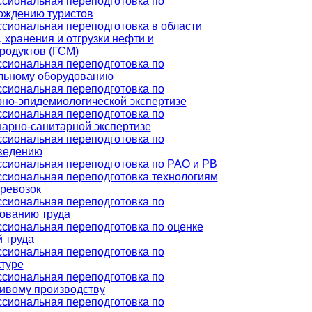
сиональная переподготовка по
ождению туристов
сиональная переподготовка в области
 хранения и отгрузки нефти и
родуктов (ГСМ)
сиональная переподготовка по
льному оборудованию
сиональная переподготовка по
рно-эпидемиологической экспертизе
сиональная переподготовка по
нарно-санитарной экспертизе
сиональная переподготовка по
ведению
сиональная переподготовка по РАО и РВ
сиональная переподготовка технологиям
еревозок
сиональная переподготовка по
ованию труда
сиональная переподготовка по оценке
 труда
сиональная переподготовка по
ктуре
сиональная переподготовка по
ивому производству
сиональная переподготовка по