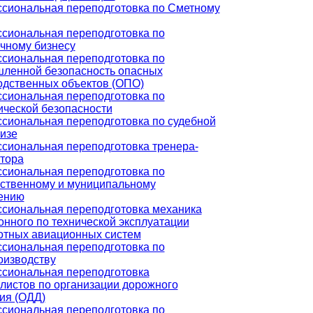
сиональная переподготовка по Сметному
сиональная переподготовка по
ичному бизнесу
сиональная переподготовка по
ленной безопасность опасных
одственных объектов (ОПО)
сиональная переподготовка по
ической безопасности
сиональная переподготовка по судебной
изе
сиональная переподготовка тренера-
ктора
сиональная переподготовка по
рственному и муниципальному
ению
сиональная переподготовка механика
нного по технической эксплуатации
отных авиационных систем
сиональная переподготовка по
оизводству
сиональная переподготовка
листов по организации дорожного
ия (ОДД)
сиональная переподготовка по