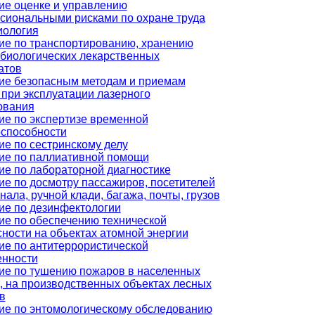
ие оценке и управлению
сиональными рисками по охране труда
иология
ие по транспортированию, хранению
биологических лекарственных
атов
ие безопасным методам и приемам
при эксплуатации лазерного
ования
ие по экспертизе временной
оспособности
ие по сестринскому делу
ие по паллиативной помощи
ие по лабораторной диагностике
ие по досмотру пассажиров, посетителей
нала, ручной клади, багажа, почты, грузов
ие по дезинфектологии
ие по обеспечению технической
ности на объектах атомной энергии
ие по антитеррористической
нности
ие по тушению пожаров в населенных
, на производственных объектах лесных
в
ие по энтомологическому обследованию