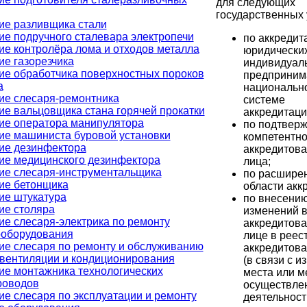
для следующих
государственных 
ие разливщика стали
ие подручного сталевара электропечи
по аккредит
ие контролёра лома и отходов металла
юридических
ие газорезчика
индивидуал
ие обработчика поверхностных пороков
предприним
а
национальн
ие слесаря-ремонтника
системе
ие вальцовщика стана горячей прокатки
аккредитаци
ие оператора манипулятора
по подтвер
ие машиниста буровой установки
компетентно
ие дезинфектора
аккредитова
ие медицинского дезинфектора
лица;
ие слесаря-инструментальщика
по расшире
ие бетонщика
области акк
ие штукатура
по внесени
ие столяра
изменений в
ие слесаря-электрика по ремонту
аккредитов
ооборудования
лице в реес
ие слесаря по ремонту и обслуживанию
аккредитов
 вентиляции и кондиционирования
(в связи с 
ие монтажника технологических
места или м
роводов
осуществле
е слесаря по эксплуатации и ремонту
деятельност