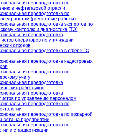
сиональная переподготовка по
ению в нефтегазовой отрасли
сиональная переподготовка по
чным работам (ремонтные работы)
сиональная переподготовка экспертов по
скому контролю и диагностике (ТО)
сиональная переподготовка
листов операторов по утилизации
нских отходов
сиональная переподготовка в сфере ГО
сиональная переподготовка кадастровых
ров
сиональная переподготовка по
ерскому учету
сиональная переподготовка
гических работников
сиональная переподготовка
листов по управлению персоналом
сиональная переподготовка по
ектологии
сиональная переподготовка по пожарной
сности на предприятии
сиональная переподготовка по
огии и стандартизации