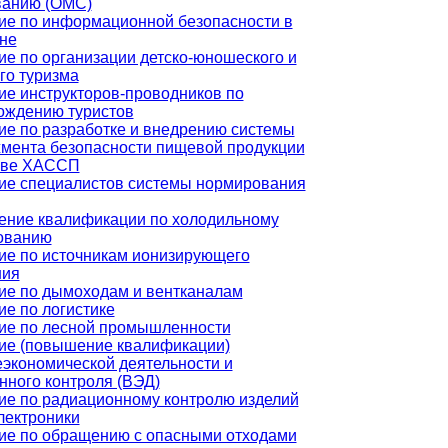
ванию (ОМС)
ие по информационной безопасности в
не
ие по организации детско-юношеского и
го туризма
ие инструкторов-проводников по
ождению туристов
ие по разработке и внедрению системы
мента безопасности пищевой продукции
ове ХАССП
ие специалистов системы нормирования
ние квалификации по холодильному
ованию
ие по источникам ионизирующего
ния
ие по дымоходам и вентканалам
е по логистике
ие по лесной промышленности
ие (повышение квалификации)
экономической деятельности и
нного контроля (ВЭД)
ие по радиационному контролю изделий
лектроники
ие по обращению с опасными отходами