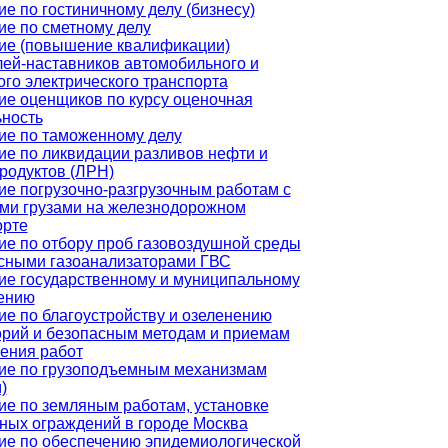
е по гостиничному делу (бизнесу)
ие по сметному делу
ие (повышение квалификации)
лей-наставников автомобильного и
го электрического транспорта
ие оценщиков по курсу оценочная
ьность
ие по таможенному делу
ие по ликвидации разливов нефти и
родуктов (ЛРН)
ие погрузочно-разгрузочным работам с
ми грузами на железнодорожном
орте
ие по отбору проб газовоздушной среды
сными газоанализаторами ГВС
ие государственному и муниципальному
ению
ие по благоустройству и озеленению
орий и безопасным методам и приемам
ения работ
ие по грузоподъемным механизмам
)
ие по земляным работам, установке
ных ограждений в городе Москва
ие по обеспечению эпидемиологической