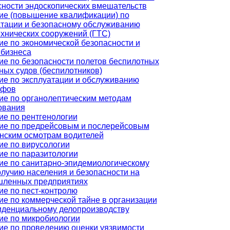
сности эндоскопических вмешательств
ие (повышение квалификации) по
атации и безопасному обслуживанию
ехнических сооружений (ГТС)
ие по экономической безопасности и
 бизнеса
ие по безопасности полетов беспилотных
ных судов (беспилотников)
ие по эксплуатации и обслуживанию
афов
ие по органолептическим методам
ования
ие по рентгенологии
ие по предрейсовым и послерейсовым
нским осмотрам водителей
ие по вирусологии
ие по паразитологии
ие по санитарно-эпидемиологическому
олучию населения и безопасности на
ленных предприятиях
ие по пест-контролю
ие по коммерческой тайне в организации
иденциальному делопроизводству
ие по микробиологии
ие по проведению оценки уязвимости