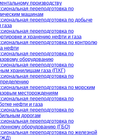
ментальному производству
сиональная переподготовка по
лическим машинам
сиональная переподготовка по добыче
 газа
сиональная переподготовка по
ртировке и хранению нефти и газа
сиональная переподготовка по контролю
ва нефти
сиональная переподготовка по
азовому оборудованию
сиональная переподготовка по
ным хранилищам газа (ПХГ)
сиональная переподготовка по
спределению
сиональная переподготовка по морским
азовым месторождениям
сиональная переподготовка по
отке нефти и газа
сиональная переподготовка по
бильным дорогам
сиональная переподготовка по
ллонному оборудованию (ГБО)
сиональная переподготовка по железной
 (ЖД)