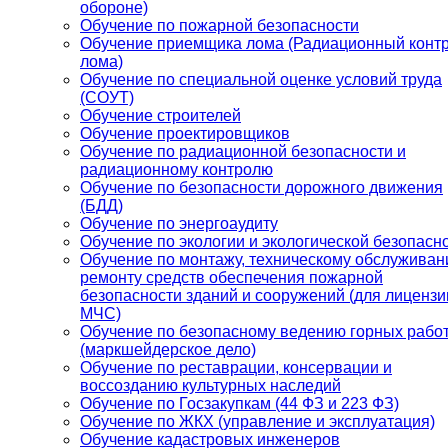
обороне)
Обучение по пожарной безопасности
Обучение приемщика лома (Радиационный конт
лома)
Обучение по специальной оценке условий труда
(СОУТ)
Обучение строителей
Обучение проектировщиков
Обучение по радиационной безопасности и
радиационному контролю
Обучение по безопасности дорожного движения
(БДД)
Обучение по энергоаудиту
Обучение по экологии и экологической безопасн
Обучение по монтажу, техническому обслуживан
ремонту средств обеспечения пожарной
безопасности зданий и сооружений (для лицензи
МЧС)
Обучение по безопасному ведению горных рабо
(маркшейдерское дело)
Обучение по реставрации, консервации и
воссозданию культурных наследий
Обучение по Госзакупкам (44 ФЗ и 223 ФЗ)
Обучение по ЖКХ (управление и эксплуатация)
Обучение кадастровых инженеров