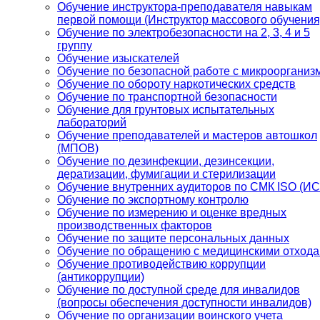
Обучение инструктора-преподавателя навыкам
первой помощи (Инструктор массового обучения
Обучение по электробезопасности на 2, 3, 4 и 5
группу
Обучение изыскателей
Обучение по безопасной работе с микроорганиз
Обучение по обороту наркотических средств
Обучение по транспортной безопасности
Обучение для грунтовых испытательных
лабораторий
Обучение преподавателей и мастеров автошкол
(МПОВ)
Обучение по дезинфекции, дезинсекции,
дератизации, фумигации и стерилизации
Обучение внутренних аудиторов по СМК ISO (И
Обучение по экспортному контролю
Обучение по измерению и оценке вредных
производственных факторов
Обучение по защите персональных данных
Обучение по обращению с медицинскими отход
Обучение противодействию коррупции
(антикоррупции)
Обучение по доступной среде для инвалидов
(вопросы обеспечения доступности инвалидов)
Обучение по организации воинского учета