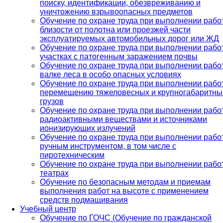
поиску, идентификации, обезвреживанию и
уничтожению взрывоопасных предметов
Обучение по охране труда при выполнении рабо
близости от полотна или проезжей части
эксплуатируемых автомобильных дорог или ЖД
Обучение по охране труда при выполнении работ
участках с патогенным заражением почвы
Обучение по охране труда при выполнении рабо
валке леса в особо опасных условиях
Обучение по охране труда при выполнении рабо
перемещению тяжеловесных и крупногабаритны
грузов
Обучение по охране труда при выполнении работ
радиоактивными веществами и источниками
ионизирующих излучений
Обучение по охране труда при выполнении работ
ручным инструментом, в том числе с
пиротехническим
Обучение по охране труда при выполнении рабо
театрах
Обучение по безопасным методам и приемам
выполнения работ на высоте с применением
средств подмащивания
Учебный центр
Обучение по ГОЧС (Обучение по гражданской