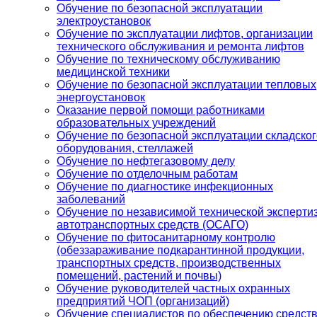
Обучение по безопасной эксплуатации
электроустановок
Обучение по эксплуатации лифтов, организации
технического обслуживания и ремонта лифтов
Обучение по техническому обслуживанию
медицинской техники
Обучение по безопасной эксплуатации тепловых
энергоустановок
Оказание первой помощи работниками
образовательных учреждений
Обучение по безопасной эксплуатации складског
оборудования, стеллажей
Обучение по нефтегазовому делу
Обучение по отделочным работам
Обучение по диагностике инфекционных
заболеваний
Обучение по независимой технической эксперти
автотранспортных средств (ОСАГО)
Обучение по фитосанитарному контролю
(обеззараживание подкарантинной продукции,
транспортных средств, производственных
помещений, растений и почвы)
Обучение руководителей частных охранных
предприятий ЧОП (организаций)
Обучение специалистов по обеспечению средст