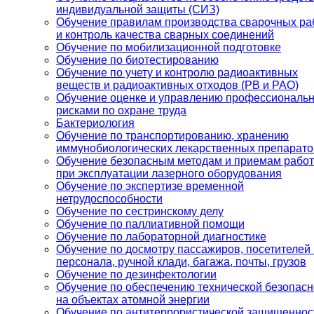
индивидуальной защиты (СИЗ)
Обучение правилам производства сварочных ра
и контроль качества сварных соединений
Обучение по мобилизационной подготовке
Обучение по биотестированию
Обучение по учету и контролю радиоактивных
веществ и радиоактивных отходов (РВ и РАО)
Обучение оценке и управлению профессиональ
рисками по охране труда
Бактериология
Обучение по транспортированию, хранению
иммунобиологических лекарственных препарато
Обучение безопасным методам и приемам рабо
при эксплуатации лазерного оборудования
Обучение по экспертизе временной
нетрудоспособности
Обучение по сестринскому делу
Обучение по паллиативной помощи
Обучение по лабораторной диагностике
Обучение по досмотру пассажиров, посетителей 
персонала, ручной клади, багажа, почты, грузов
Обучение по дезинфектологии
Обучение по обеспечению технической безопасн
на объектах атомной энергии
Обучение по антитеррористической защищеннос