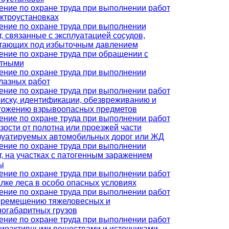
ение по охране труда при выполнении работ
ектроустановках
ение по охране труда при выполнении
, связанные с эксплуатацией сосудов,
тающих под избыточным давлением
ение по охране труда при обращении с
тными
ение по охране труда при выполнении
лазных работ
ение по охране труда при выполнении работ
оиску, идентификации, обезвреживанию и
тожению взрывоопасных предметов
ение по охране труда при выполнении работ
зости от полотна или проезжей части
луатируемых автомобильных дорог или ЖД
ение по охране труда при выполнении
т, на участках с патогенным заражением
ы
ение по охране труда при выполнении работ
алке леса в особо опасных условиях
ение по охране труда при выполнении работ
еремещению тяжеловесных и
ногабаритных грузов
ение по охране труда при выполнении работ
диоактивными веществами и источниками