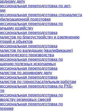
ардному делу
ессиональная переподготовка по арт-
пии
ессиональная переподготовка специалиста
обилизационной подготовке
ессиональная переподготовка по
ничьему хозяйству
ессиональная переподготовка
иалистов по благоустройству и озеленению
иторий и объектов
ессиональная переподготовка
иалистов по валидации (квалификации)
ацевтического производства
ессиональная переподготовка по
ащению полезных ископаемых
ессиональная переподготовка
иалистов по архивному делу
ессиональная переподготовка
иалистов по горноспасательным работам
ессиональная переподготовка по РХБ-
те
ессиональная переподготовка по
зводству резиновых смесей
ессиональная переподготовка по
технике