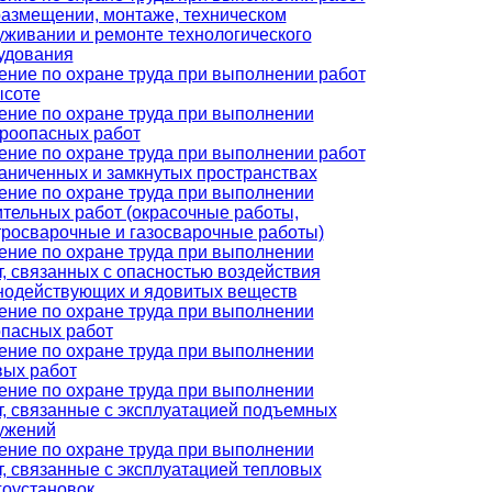
размещении, монтаже, техническом
уживании и ремонте технологического
удования
ение по охране труда при выполнении работ
ысоте
ение по охране труда при выполнении
роопасных работ
ение по охране труда при выполнении работ
раниченных и замкнутых пространствах
ение по охране труда при выполнении
ительных работ (окрасочные работы,
тросварочные и газосварочные работы)
ение по охране труда при выполнении
т, связанных с опасностью воздействия
нодействующих и ядовитых веществ
ение по охране труда при выполнении
опасных работ
ение по охране труда при выполнении
вых работ
ение по охране труда при выполнении
т, связанные с эксплуатацией подъемных
ужений
ение по охране труда при выполнении
т, связанные с эксплуатацией тепловых
гоустановок