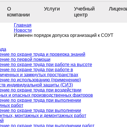
О
Услуги
Учебный
Лиценз
компании
центр
Главная
Новости
Изменен порядок допуска организаций к СОУТ
уда
ение по охране труда и проверка знаний
ение по первой помощи
ение по охране труда при работе на высоте
ение по охране труда при работе в
ниченных и замкнутых пространствах
ение по использованию (применению)
ств индивидуальной защиты (СИЗ)
ение по охране труда при воздействии
ных и опасных производственных факторов
ение по охране труда при выполнении
яных работ
ение по охране труда при выполнении
нтных, монтажных и демонтажных работ
ий
ение по охране труда при выполнении работ