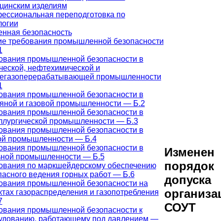
цинским изделиям
ессиональная переподготовка по
логии
нная безопасность
е требования промышленной безопасности
1
ования промышленной безопасности в
ческой, нефтехимической и
егазоперерабатывающей промышленности
1
ования промышленной безопасности в
яной и газовой промышленности — Б.2
ования промышленной безопасности в
ллургической промышленности — Б.3
ования промышленной безопасности в
ой промышленности — Б.4
ования промышленной безопасности в
Изменен
ьной промышленности — Б.5
порядок
ования по маркшейдерскому обеспечению
пасного ведения горных работ — Б.6
допуска
ования промышленной безопасности на
организа
ктах газораспределения и газопотребления
7
СОУТ
ования промышленной безопасности к
удованию, работающему под давлением —