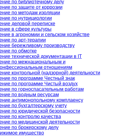
ение по библиотечному делу
ение по защите от коррозии
ение по методам изоляции
ение по нутрициологии
ение деловой переписке
ение в сфере культуры
ение в агрономии и сельском хозяйстве
ение по арт-терапии
ение бережливому производству
ение по обмотке
ение технической документации в IT
ение по межнациональным и
онфессиональным отношениям
ение контрольной (надзорной) деятельности
ение по программе Честный знак
ение по программе Чистый воздух
ение по горноспасательным работам
ение по водным ресурсам
ение антимонопольному комплаенсу
ение по бухгалтерскому учету
ение по юридической безопасности
ение по контролю качества
ение по медицинской деятельности
ение по брокерскому делу
ижимое имущество