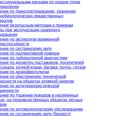
ессиональными рисками по охране труда
ериология
ение по транспортированию, хранению
нобиологических лекарственных
аратов
ение безопасным методам и приемам
ты при эксплуатации лазерного
удования
ение по экспертизе временной
удоспособности
ение по сестринскому делу
ение по паллиативной помощи
ение по лабораторной диагностике
ение по досмотру пассажиров, посетителей
сонала, ручной клади, багажа, почты, грузов
ение по дезинфектологии
ение по обеспечению технической
пасности на объектах атомной энергии
ение по антитеррористической
щенности
ение по тушению пожаров в населенных
тах, на производственных объектах лесных
ров
ение по энтомологическому обследованию
ение по гостиничному делу (бизнесу)