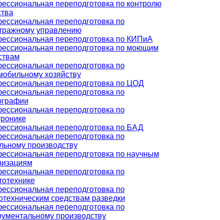
ессиональная переподготовка по контролю
ства
ессиональная переподготовка по
тражному управлению
ессиональная переподготовка по КИПиА
ессиональная переподготовка по моющим
ствам
ессиональная переподготовка по
мобильному хозяйству
ессиональная переподготовка по ЦОД
ессиональная переподготовка по
ографии
ессиональная переподготовка по
тронике
ессиональная переподготовка по БАД
ессиональная переподготовка по
льному производству
ессиональная переподготовка по научным
низациям
ессиональная переподготовка по
тотехнике
ессиональная переподготовка по
отехническим средствам разведки
ессиональная переподготовка по
рументальному производству