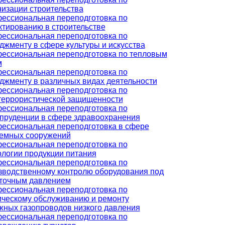
низации строительства
ессиональная переподготовка по
ктированию в строительстве
ессиональная переподготовка по
джменту в сфере культуры и искусства
ессиональная переподготовка по тепловым
м
ессиональная переподготовка по
джменту в различных видах деятельности
ессиональная переподготовка по
террористической защищенности
ессиональная переподготовка по
пруденции в сфере здравоохранения
ессиональная переподготовка в сфере
емных сооружений
ессиональная переподготовка по
ологии продукции питания
ессиональная переподготовка по
зводственному контролю оборудования под
точным давлением
ессиональная переподготовка по
ическому обслуживанию и ремонту
жных газопроводов низкого давления
ессиональная переподготовка по