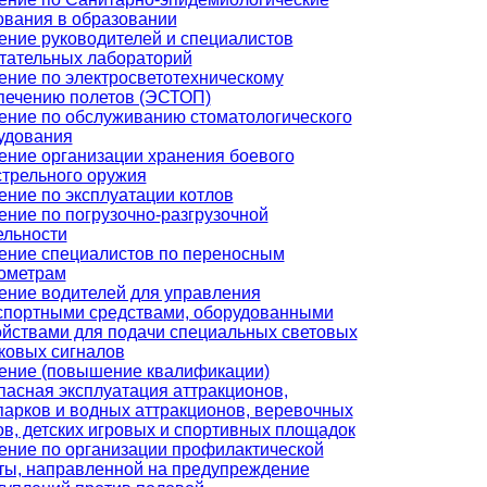
ования в образовании
ение руководителей и специалистов
тательных лабораторий
ение по электросветотехническому
печению полетов (ЭСТОП)
ение по обслуживанию стоматологического
удования
ение организации хранения боевого
стрельного оружия
ение по эксплуатации котлов
ение по погрузочно-разгрузочной
ельности
ение специалистов по переносным
ометрам
ение водителей для управления
спортными средствами, оборудованными
ойствами для подачи специальных световых
уковых сигналов
ение (повышение квалификации)
пасная эксплуатация аттракционов,
парков и водных аттракционов, веревочных
ов, детских игровых и спортивных площадок
ение по организации профилактической
ты, направленной на предупреждение