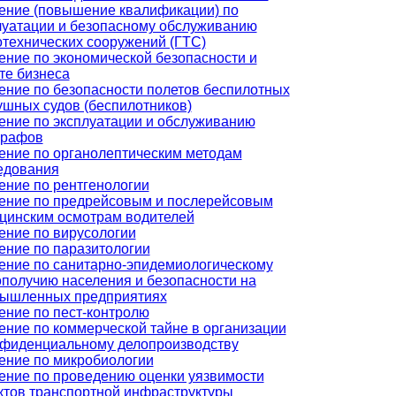
ение (повышение квалификации) по
луатации и безопасному обслуживанию
отехнических сооружений (ГТС)
ение по экономической безопасности и
те бизнеса
ение по безопасности полетов беспилотных
ушных судов (беспилотников)
ение по эксплуатации и обслуживанию
графов
ение по органолептическим методам
едования
ение по рентгенологии
ение по предрейсовым и послерейсовым
цинским осмотрам водителей
ение по вирусологии
ение по паразитологии
ение по санитарно-эпидемиологическому
ополучию населения и безопасности на
ышленных предприятиях
ение по пест-контролю
ение по коммерческой тайне в организации
нфиденциальному делопроизводству
ение по микробиологии
ение по проведению оценки уязвимости
ктов транспортной инфраструктуры