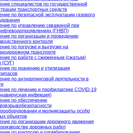
ение специалистов по государственной
страции транспортных средств
ение по безопасной эксплуатации газового
удования
ение по управлению скважиной при
нефтеводопроявлениях (ГНВП)
ение по организации и проведению
зводственного контроля
ение по погрузке и выгрузке на
знодорожном транспорте
ение по работе с сжиженным (сжатым)
 (СУГ)
ение по хранению и утилизации
рипасов
ение по антидопинговой деятельности в
те
ение по лечению и профилактике COVID-19
онавирусная инфекция)
ение по обеспечению
ровзрывобезопасности
трооборудования и молниезащиты особо
ых объектов
ение по организации дорожного движения
производстве дорожных работ
ение по контролю и пломбированию