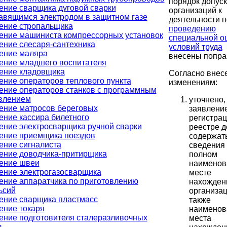
порядок допус
ение сварщика дуговой сварки
организаций к
авящимся электродом в защитном газе
деятельности п
ение стропальщика
проведению
ение машиниста компрессорных установок
специальной о
ение слесаря-сантехника
условий труда
ение маляра
внесены попра
ение младшего воспитателя
ение кладовщика
Согласно вне
ение операторов теплового пункта
изменениям:
ение операторов станков с программным
влением
уточнено,
ение матросов береговых
заявление
ение кассира билетного
регистрац
ение электросварщика ручной сварки
реестре 
ение приемщика поездов
содержат
ение сигналиста
сведения
ение доводчика-притирщика
полном
ение швеи
наименов
ение электрогазосварщика
месте
ение аппаратчика по приготовлению
нахожден
ьсий
организац
ение сварщика пластмасс
также
ение токаря
наименов
ение подготовителя сталеразливочных
места
в