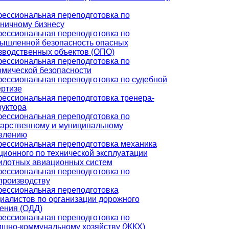
ессиональная переподготовка по
иничному бизнесу
ессиональная переподготовка по
ышленной безопасность опасных
зводственных объектов (ОПО)
ессиональная переподготовка по
омической безопасности
ессиональная переподготовка по судебной
ертизе
ессиональная переподготовка тренера-
руктора
ессиональная переподготовка по
дарственному и муниципальному
влению
ессиональная переподготовка механика
ционного по технической эксплуатации
илотных авиационных систем
ессиональная переподготовка по
производству
ессиональная переподготовка
иалистов по организации дорожного
ения (ОДД)
ессиональная переподготовка по
щно-коммунальному хозяйству (ЖКХ)