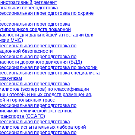
нистративный регламент
нальная переподготовка
ессиональная переподготовка по охране
а
ессиональная переподготовка
ктировщиков средств пожарной
пасности для дальнейшей аттестации (для
нзии МЧС)
ессиональная переподготовка по
ационной безопасности
ессиональная переподготовка по
пасности дорожного движения (БДД)
ессиональная переподготовка по экологии
ессиональная переподготовка специалиста
осзакупкам
ессиональная переподготовка
иалистов (экспертов) по классификации
иниц отелей, и иных средств размещения,
ей и горнолыжных трасс
ессиональная переподготовка по
висимой технической экспертизе
транспорта (ОСАГО)
ессиональная переподготовка
иалистов испытательных лабораторий
ессиональная переподготовка по