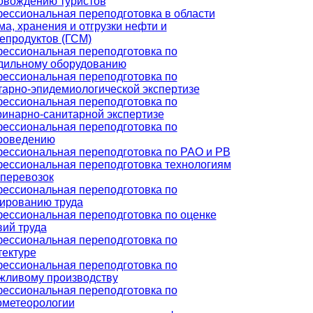
овождению туристов
ессиональная переподготовка в области
ма, хранения и отгрузки нефти и
епродуктов (ГСМ)
ессиональная переподготовка по
дильному оборудованию
ессиональная переподготовка по
тарно-эпидемиологической экспертизе
ессиональная переподготовка по
ринарно-санитарной экспертизе
ессиональная переподготовка по
роведению
ессиональная переподготовка по РАО и РВ
ессиональная переподготовка технологиям
оперевозок
ессиональная переподготовка по
ированию труда
ессиональная переподготовка по оценке
вий труда
ессиональная переподготовка по
тектуре
ессиональная переподготовка по
жливому производству
ессиональная переподготовка по
ометеорологии