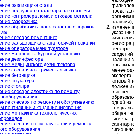
нахожден
ение разливщика стали
филиалов
ение подручного сталевара электропечи
представи
ение контролёра лома и отходов металла
организац
ение газорезчика
наличии);
ение обработчика поверхностных пороков
изменен п
лла
указании 
ение слесаря-ремонтника
заявлении
ение вальцовщика стана горячей прокатки
регистрац
ение оператора манипулятора
реестре
ение машиниста буровой установки
сведений
ение дезинфектора
наличии в
ение медицинского дезинфектора
организац
ение слесаря-инструментальщика
менее од
ение бетонщика
эксперта,
ение штукатура
который т
ение столяра
должен и
ение слесаря-электрика по ремонту
высшее
трооборудования
образова
ение слесаря по ремонту и обслуживанию
одной из
ем вентиляции и кондиционирования
специальн
ение монтажника технологических
общая гиг
опроводов
гигиена т
ение слесаря по эксплуатации и ремонту
санитарно
вого оборудования
гигиениче