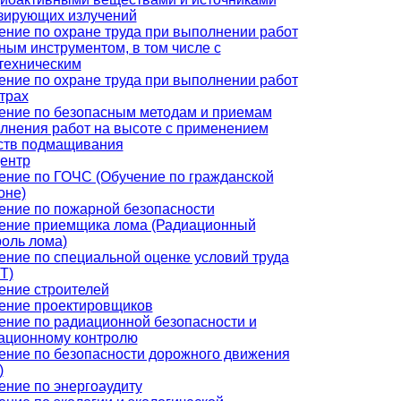
зирующих излучений
ение по охране труда при выполнении работ
чным инструментом, в том числе с
техническим
ение по охране труда при выполнении работ
трах
ение по безопасным методам и приемам
лнения работ на высоте с применением
ств подмащивания
ентр
ение по ГОЧС (Обучение по гражданской
оне)
ение по пожарной безопасности
ение приемщика лома (Радиационный
роль лома)
ение по специальной оценке условий труда
Т)
ение строителей
ение проектировщиков
ение по радиационной безопасности и
ационному контролю
ение по безопасности дорожного движения
)
ение по энергоаудиту