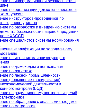
ение по информационной безопасности в
цине
ение по организации детско-юношеского и
ского туризма
ение инструкторов-проводников по
овождению туристов
ение по разработке и внедрению системы
джмента безопасности пищевой продукции
снове ХАССП
ение специалистов системы нормирования
а
шение квалификации по холодильному
удованию
ение по источникам ионизирующего
чения
ение по дымоходам и вентканалам
ение по логистике
ение по лесной промышленности
ение (повышение квалификации)
неэкономической деятельности и
женного контроля (ВЭД)
ение по радиационному контролю изделий
оэлектроники
ение по обращению с опасными отходами
ение по метрологии