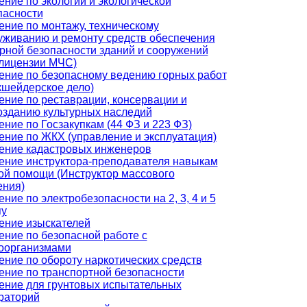
ение по экологии и экологической
пасности
ение по монтажу, техническому
уживанию и ремонту средств обеспечения
рной безопасности зданий и сооружений
 лицензии МЧС)
ение по безопасному ведению горных работ
кшейдерское дело)
ение по реставрации, консервации и
озданию культурных наследий
ение по Госзакупкам (44 ФЗ и 223 ФЗ)
ение по ЖКХ (управление и эксплуатация)
ение кадастровых инженеров
ение инструктора-преподавателя навыкам
ой помощи (Инструктор массового
ения)
ние по электробезопасности на 2, 3, 4 и 5
пу
ение изыскателей
ение по безопасной работе с
оорганизмами
ение по обороту наркотических средств
ение по транспортной безопасности
ение для грунтовых испытательных
раторий