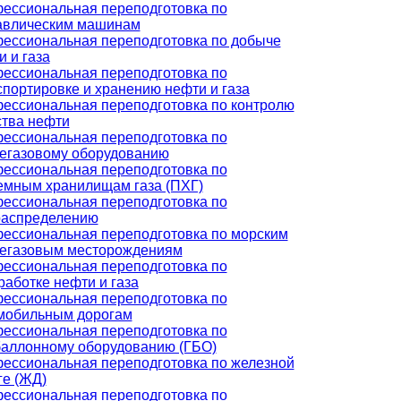
ессиональная переподготовка по
авлическим машинам
ессиональная переподготовка по добыче
и и газа
ессиональная переподготовка по
спортировке и хранению нефти и газа
ессиональная переподготовка по контролю
ства нефти
ессиональная переподготовка по
егазовому оборудованию
ессиональная переподготовка по
емным хранилищам газа (ПХГ)
ессиональная переподготовка по
распределению
ессиональная переподготовка по морским
егазовым месторождениям
ессиональная переподготовка по
работке нефти и газа
ессиональная переподготовка по
мобильным дорогам
ессиональная переподготовка по
баллонному оборудованию (ГБО)
ессиональная переподготовка по железной
ге (ЖД)
ессиональная переподготовка по