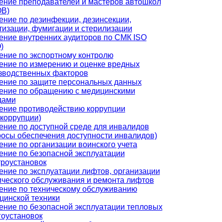
ение преподавателей и мастеров автошкол
В)
ение по дезинфекции, дезинсекции,
тизации, фумигации и стерилизации
ение внутренних аудиторов по СМК ISO
)
ение по экспортному контролю
ение по измерению и оценке вредных
зводственных факторов
ение по защите персональных данных
ение по обращению с медицинскими
дами
ение противодействию коррупции
икоррупции)
ение по доступной среде для инвалидов
росы обеспечения доступности инвалидов)
ение по организации воинского учета
ение по безопасной эксплуатации
троустановок
ение по эксплуатации лифтов, организации
ического обслуживания и ремонта лифтов
ение по техническому обслуживанию
цинской техники
ение по безопасной эксплуатации тепловых
гоустановок