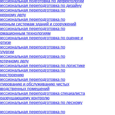
ессиональная подготовка по дефектологии
ессиональная переподготовка по дизайну
ессиональная переподготовка по
нерному делу
ессиональная переподготовка по
нерным системам зданий и сооружений
ессиональная переподготовка по
рмационным технологиям
ессиональная переподготовка по оценке и
ертизе
ессиональная переподготовка по
ллургии
ессиональная переподготовка по
иотечному делу
ессиональная переподготовка по логистике
ессиональная переподготовка по
ностроению
ессиональная переподготовка по
ктированию и обслуживанию чистых
зводственных помещений
ессиональная переподготовка специалиста
еразрушающему контролю
ессиональная переподготовка по лесному
ессиональная переподготовка по