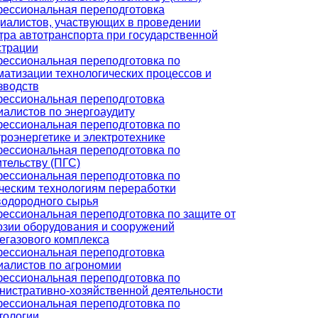
ессиональная переподготовка
иалистов, участвующих в проведении
тра автотранспорта при государственной
страции
ессиональная переподготовка по
матизации технологических процессов и
зводств
ессиональная переподготовка
иалистов по энергоаудиту
ессиональная переподготовка по
троэнергетике и электротехнике
ессиональная переподготовка по
ительству (ПГС)
ессиональная переподготовка по
ческим технологиям переработки
водородного сырья
ессиональная переподготовка по защите от
озии оборудования и сооружений
егазового комплекса
ессиональная переподготовка
иалистов по агрономии
ессиональная переподготовка по
нистративно-хозяйственной деятельности
ессиональная переподготовка по
тологии