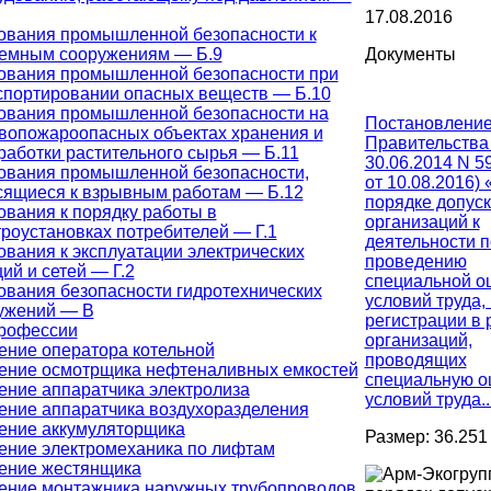
17.08.2016
ования промышленной безопасности к
емным сооружениям — Б.9
Документы
ования промышленной безопасности при
спортировании опасных веществ — Б.10
ования промышленной безопасности на
Постановлени
вопожароопасных объектах хранения и
Правительства
работки растительного сырья — Б.11
30.06.2014 N 59
ования промышленной безопасности,
от 10.08.2016) 
сящиеся к взрывным работам — Б.12
порядке допус
ования к порядку работы в
организаций к
троустановках потребителей — Г.1
деятельности п
ования к эксплуатации электрических
проведению
ий и сетей — Г.2
специальной о
ования безопасности гидротехнических
условий труда,
ужений — В
регистрации в 
рофессии
организаций,
ение оператора котельной
проводящих
ение осмотрщика нефтеналивных емкостей
специальную о
ение аппаратчика электролиза
условий труда..
ение аппаратчика воздухоразделения
ение аккумуляторщика
Размер: 36.251
ение электромеханика по лифтам
ение жестянщика
ение монтажника наружных трубопроводов