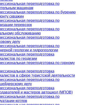
ессиональная переподготовка по
ительным машинам
ессиональная переподготовка по бурению
монту скважин
ессиональная переподготовка по
низации перевозок
ессиональная переподготовка по
альному обслуживанию
ессиональная переподготовка по
ховому делу
ессиональная переподготовка по
нерной геологии и гидрогеологии
ессиональная переподготовка
иалистов по геодезии
ессиональная переподготовка по горному
ессиональная переподготовка
иалистов в сфере туристской деятельности
ессиональная переподготовка по
шейдерскому делу
ессиональная переподготовка
одавателей и мастеров автошкол (МПОВ)
ессиональная переподготовка по
луатации котлов
ессиональная переподготовка по