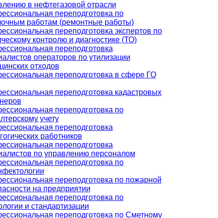
влению в нефтегазовой отрасли
ессиональная переподготовка по
лочным работам (ремонтные работы)
ессиональная переподготовка экспертов по
ическому контролю и диагностике (ТО)
ессиональная переподготовка
иалистов операторов по утилизации
цинских отходов
ессиональная переподготовка в сфере ГО
ессиональная переподготовка кадастровых
неров
ессиональная переподготовка по
алтерскому учету
ессиональная переподготовка
гогических работников
ессиональная переподготовка
иалистов по управлению персоналом
ессиональная переподготовка по
нфектологии
ессиональная переподготовка по пожарной
пасности на предприятии
ессиональная переподготовка по
ологии и стандартизации
ессиональная переподготовка по Сметному