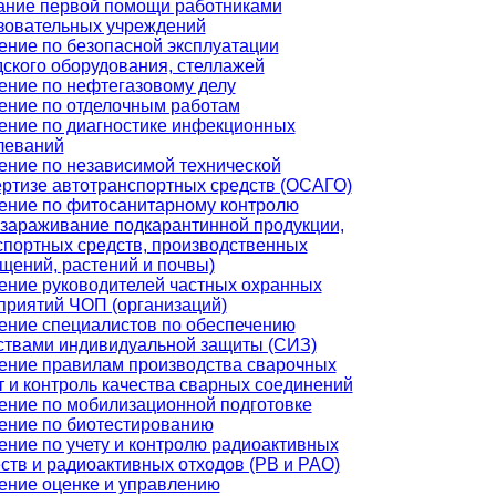
ание первой помощи работниками
зовательных учреждений
ение по безопасной эксплуатации
дского оборудования, стеллажей
ение по нефтегазовому делу
ение по отделочным работам
ение по диагностике инфекционных
леваний
ение по независимой технической
ертизе автотранспортных средств (ОСАГО)
ение по фитосанитарному контролю
ззараживание подкарантинной продукции,
спортных средств, производственных
щений, растений и почвы)
ение руководителей частных охранных
приятий ЧОП (организаций)
ение специалистов по обеспечению
ствами индивидуальной защиты (СИЗ)
ение правилам производства сварочных
т и контроль качества сварных соединений
ение по мобилизационной подготовке
ение по биотестированию
ение по учету и контролю радиоактивных
ств и радиоактивных отходов (РВ и РАО)
ение оценке и управлению