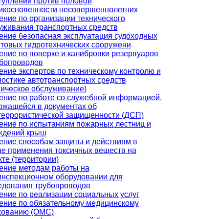
туплений против половой
икосновенности несовершеннолетних
ение по организации технического
уживания транспортных средств
ение безопасная эксплуатация судоходных
ртовых гидротехнических сооружени
ение по поверке и калибровки резервуаров
убопроводов
ение экспертов по техническому контролю и
ностике автотранспортных средств
ническое обслуживание)
ение по работе со служебной информацией,
ржащейся в документах об
террористической защищенности (ДСП)
ение по испытаниям пожарных лестниц и
ждений крыш
ение способам защиты и действиям в
ае применения токсичных веществ на
кте (территории)
ение методам работы на
инспекционном оборудовании для
едования трубопроводов
ение по реализации социальных услуг
ение по обязательному медицинскому
хованию (ОМС)