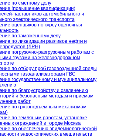
ение по сметному делу
ение (повышение квалификации)
телей-наставников автомобильного и
много электрического транспорта
ение оценщиков по курсу оценочная
ельность
ение по таможенному делу
ение по ликвидации разливов нефти и
епродуктов (ЛРН)
ение погрузочно-разгрузочным работам с
ными грузами на железнодорожном
спорте
ение по отбору проб газовоздушной среды
носными газоанализаторами ГВС
ение государственному и муниципальному
влению
ение по благоустройству и озеленению
иторий и безопасным методам и приемам
лнения работ
ение по грузоподъемным механизмам
нам)
ение по земляным работам, установке
енных ограждений в городе Москва
ение по обеспечению эпидемиологической
пасности эндоскопических вмешательств