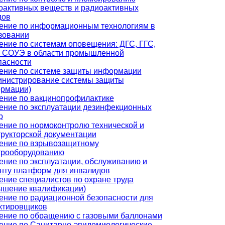
оактивных веществ и радиоактивных
дов
ение по информационным технологиям в
зовании
ение по системам оповещения: ДГС, ГГС,
 СОУЭ в области промышленной
пасности
ение по системе защиты информации
инистрирование системы защиты
рмации)
ение по вакцинопрофилактике
ение по эксплуатации дезинфекционных
р
ение по нормоконтролю технической и
трукторской документации
ение по взрывозащитному
трооборудованию
ение по эксплуатации, обслуживанию и
нту платформ для инвалидов
ение специалистов по охране труда
ышение квалификации)
ение по радиационной безопасности для
ктировщиков
ение по обращению с газовыми баллонами
ение по Санитарно-эпидемиологические