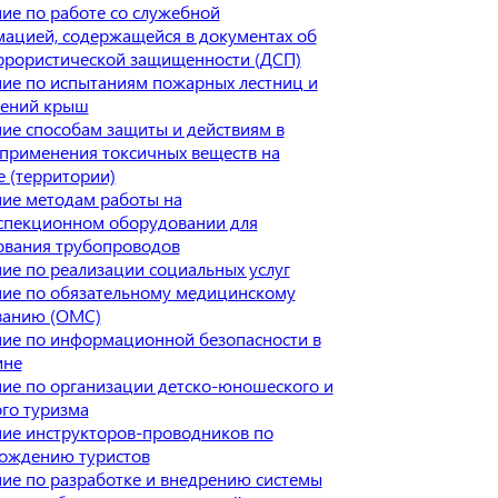
ие по работе со служебной
ацией, содержащейся в документах об
ррористической защищенности (ДСП)
ие по испытаниям пожарных лестниц и
ений крыш
ие способам защиты и действиям в
 применения токсичных веществ на
е (территории)
ие методам работы на
спекционном оборудовании для
ования трубопроводов
ие по реализации социальных услуг
ие по обязательному медицинскому
ванию (ОМС)
ие по информационной безопасности в
ине
ие по организации детско-юношеского и
ого туризма
ие инструкторов-проводников по
ождению туристов
ие по разработке и внедрению системы