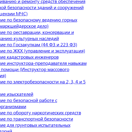
иванию и ремонту средств обеспечения
ой безопасности зданий и сооружений
ицензии МЧС)
ие по безопасному ведению горных
(маркшейдерское дело)
ие по реставрации, консервации и
данию культурных наследий
ие по Госзакупкам (44 ФЗ и 223 ФЗ)
ие по ЖКХ (управление и эксплуатация)
ие кадастровых инженеров
ие инструктора-преподавателя навыкам
 помощи (Инструктор массового
ия)
е по электробезопасности на 2, 3, 4 и 5
ие изыскателей
ие по безопасной работе с
рганизмами
ие по обороту наркотических средств
ие по транспортной безопасности
ие для грунтовых испытательных
торий