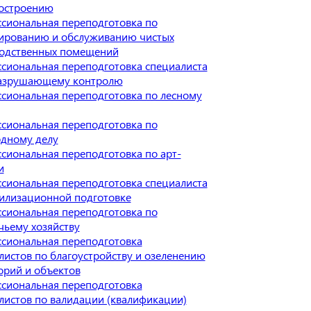
остроению
сиональная переподготовка по
ированию и обслуживанию чистых
одственных помещений
сиональная переподготовка специалиста
азрушающему контролю
сиональная переподготовка по лесному
сиональная переподготовка по
дному делу
сиональная переподготовка по арт-
и
сиональная переподготовка специалиста
илизационной подготовке
сиональная переподготовка по
чьему хозяйству
сиональная переподготовка
листов по благоустройству и озеленению
орий и объектов
сиональная переподготовка
листов по валидации (квалификации)