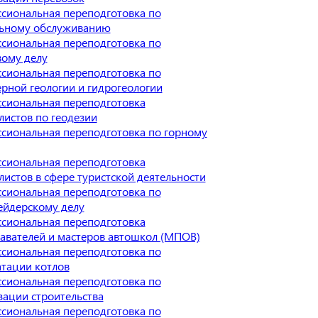
сиональная переподготовка по
ьному обслуживанию
сиональная переподготовка по
вому делу
сиональная переподготовка по
рной геологии и гидрогеологии
сиональная переподготовка
листов по геодезии
сиональная переподготовка по горному
сиональная переподготовка
листов в сфере туристской деятельности
сиональная переподготовка по
йдерскому делу
сиональная переподготовка
авателей и мастеров автошкол (МПОВ)
сиональная переподготовка по
атации котлов
сиональная переподготовка по
зации строительства
сиональная переподготовка по