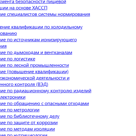
мента безопасности пищевой
ции на основе ХАССП
ие специалистов системы нормирования
ние квалификации по холодильному
дованию
ие по источникам ионизирующего
ния
ие по дымоходам и вентканалам
ие по логистике
ие по лесной промышленности
ие (повышение квалификации)
экономической деятельности и
нного контроля (ВЭД)
ие по радиационному контролю изделий
лектроники
ие по обращению с опасными отходами
ие по метрологии
ие по библиотечному делу
ие по защите от коррозии
ие по методам изоляции
ие по нутрициологии