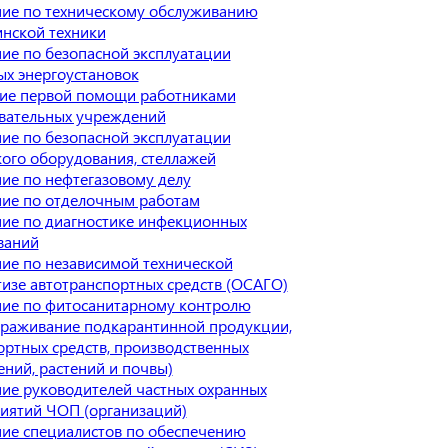
ие по техническому обслуживанию
нской техники
ие по безопасной эксплуатации
ых энергоустановок
ие первой помощи работниками
вательных учреждений
ие по безопасной эксплуатации
кого оборудования, стеллажей
ие по нефтегазовому делу
ие по отделочным работам
ие по диагностике инфекционных
ваний
ие по независимой технической
тизе автотранспортных средств (ОСАГО)
ие по фитосанитарному контролю
араживание подкарантинной продукции,
ортных средств, производственных
ний, растений и почвы)
ие руководителей частных охранных
иятий ЧОП (организаций)
ие специалистов по обеспечению