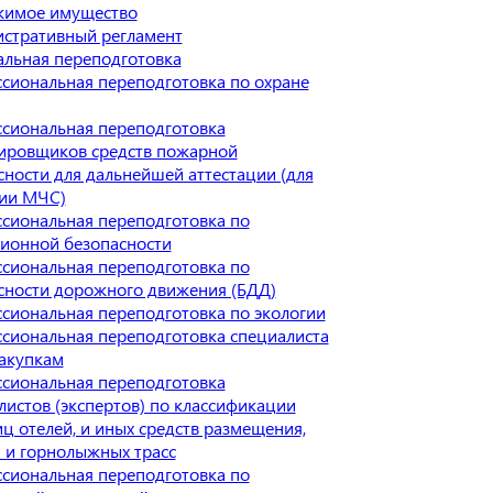
имое имущество
стративный регламент
льная переподготовка
сиональная переподготовка по охране
сиональная переподготовка
ировщиков средств пожарной
сности для дальнейшей аттестации (для
ии МЧС)
сиональная переподготовка по
ионной безопасности
сиональная переподготовка по
сности дорожного движения (БДД)
сиональная переподготовка по экологии
сиональная переподготовка специалиста
закупкам
сиональная переподготовка
листов (экспертов) по классификации
иц отелей, и иных средств размещения,
 и горнолыжных трасс
сиональная переподготовка по