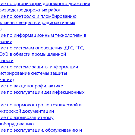
ие по организации дорожного движения
оизводстве дорожных работ
ие по контролю и пломбированию
ктивных веществ и радиоактивных
в
ие по информационным технологиям в
вании
ие по системам оповещения: ДГС, ГГС,
ОУЭ в области промышленной
сности
ие по системе защиты информации
истрирование системы защиты
мации)
ие по вакцинопрофилактике
ие по эксплуатации дезинфекционных
ие по нормоконтролю технической и
укторской документации
ие по взрывозащитному
ооборудованию
ие по эксплуатации, обслуживанию и