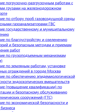
ие погрузочно-разгрузочным работам с
ми грузами на железнодорожном
орте
ие по отбору проб газовоздушной среды
сными газоанализаторами ГВС
ие государственному и муниципальному
ению
ие по благоустройству и озеленению
орий и безопасным методам и приемам
ения работ
ие по грузоподъемным механизмам
м)
ие по земляным работам, установке
ных ограждений в городе Москва
ие по обеспечению эпидемиологической
сности эндоскопических вмешательств
ие (повышение квалификации) по
атации и безопасному обслуживанию
ехнических сооружений (ГТС)
ие по экономической безопасности и
 бизнеса