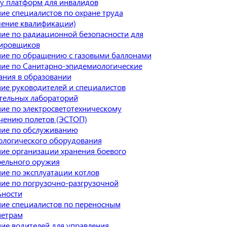
у платформ для инвалидов
ие специалистов по охране труда
ение квалификации)
ие по радиационной безопасности для
ировщиков
ие по обращению с газовыми баллонами
ие по Санитарно-эпидемиологические
ания в образовании
ие руководителей и специалистов
тельных лабораторий
ие по электросветотехническому
чению полетов (ЭСТОП)
ие по обслуживанию
ологического оборудования
ие организации хранения боевого
рельного оружия
ие по эксплуатации котлов
ие по погрузочно-разгрузочной
ьности
ие специалистов по переносным
етрам
ие водителей для управления