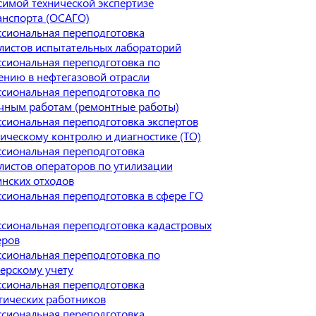
симой технической экспертизе
анспорта (ОСАГО)
сиональная переподготовка
листов испытательных лабораторий
сиональная переподготовка по
ению в нефтегазовой отрасли
сиональная переподготовка по
чным работам (ремонтные работы)
сиональная переподготовка экспертов
ническому контролю и диагностике (ТО)
сиональная переподготовка
листов операторов по утилизации
нских отходов
сиональная переподготовка в сфере ГО
сиональная переподготовка кадастровых
еров
сиональная переподготовка по
терскому учету
сиональная переподготовка
гических работников
сиональная переподготовка