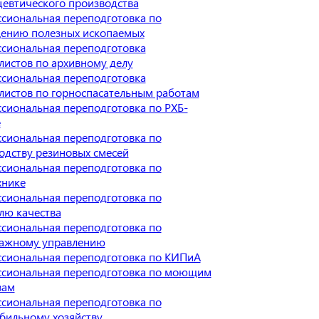
евтического производства
сиональная переподготовка по
ению полезных ископаемых
сиональная переподготовка
листов по архивному делу
сиональная переподготовка
листов по горноспасательным работам
сиональная переподготовка по РХБ-
е
сиональная переподготовка по
одству резиновых смесей
сиональная переподготовка по
хнике
сиональная переподготовка по
лю качества
сиональная переподготовка по
ажному управлению
сиональная переподготовка по КИПиА
сиональная переподготовка по моющим
вам
сиональная переподготовка по
бильному хозяйству