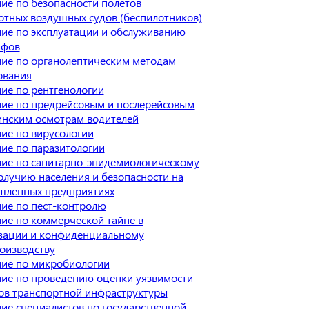
ие по безопасности полетов
отных воздушных судов (беспилотников)
ие по эксплуатации и обслуживанию
афов
ие по органолептическим методам
ования
ие по рентгенологии
ие по предрейсовым и послерейсовым
нским осмотрам водителей
ие по вирусологии
ие по паразитологии
ие по санитарно-эпидемиологическому
олучию населения и безопасности на
ленных предприятиях
ие по пест-контролю
ие по коммерческой тайне в
зации и конфиденциальному
оизводству
ие по микробиологии
ие по проведению оценки уязвимости
ов транспортной инфраструктуры
ие специалистов по государственной