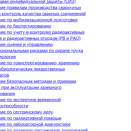
вами индивидуальной защиты (СИЗ)
ие правилам производства сварочных
и контроль качества сварных соединений
ие по мобилизационной подготовке
ие по биотестированию
ие по учету и контролю радиоактивных
в и радиоактивных отходов (РВ и РАО)
ие оценке и управлению
сиональными рисками по охране труда
иология
ие по транспортированию, хранению
биологических лекарственных
атов
ие безопасным методам и приемам
 при эксплуатации лазерного
ования
ие по экспертизе временной
оспособности
ие по сестринскому делу
ие по паллиативной помощи
ие по лабораторной диагностике
ие по досмотру пассажиров, посетителей