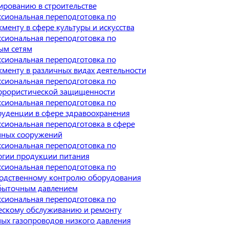
ированию в строительстве
сиональная переподготовка по
менту в сфере культуры и искусства
сиональная переподготовка по
ым сетям
сиональная переподготовка по
менту в различных видах деятельности
сиональная переподготовка по
ррористической защищенности
сиональная переподготовка по
уденции в сфере здравоохранения
сиональная переподготовка в сфере
ных сооружений
сиональная переподготовка по
огии продукции питания
сиональная переподготовка по
одственному контролю оборудования
быточным давлением
сиональная переподготовка по
ескому обслуживанию и ремонту
ых газопроводов низкого давления