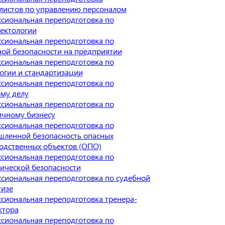
листов по управлению персоналом
сиональная переподготовка по
ектологии
сиональная переподготовка по
ой безопасности на предприятии
сиональная переподготовка по
огии и стандартизации
сиональная переподготовка по
му делу
сиональная переподготовка по
ичному бизнесу
сиональная переподготовка по
ленной безопасность опасных
одственных объектов (ОПО)
сиональная переподготовка по
ической безопасности
сиональная переподготовка по судебной
тизе
сиональная переподготовка тренера-
ктора
сиональная переподготовка по