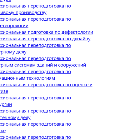
сиональная переподготовка по
ивому производству
сиональная переподготовка по
етеорологии
сиональная подготовка по дефектологии
сиональная переподготовка по дизайну
сиональная переподготовка по
рному делу
сиональная переподготовка по
рным системам зданий и сооружений
сиональная переподготовка по
ационным технологиям
сиональная переподготовка по оценке и
тизе
сиональная переподготовка по
ургии
сиональная переподготовка по
течному делу
сиональная переподготовка по
ике
сиональная переподготовка по