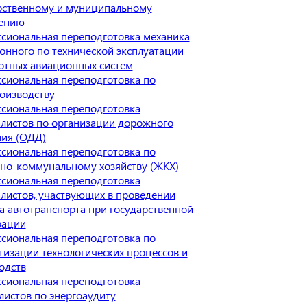
рственному и муниципальному
ению
сиональная переподготовка механика
онного по технической эксплуатации
отных авиационных систем
сиональная переподготовка по
оизводству
сиональная переподготовка
листов по организации дорожного
ия (ОДД)
сиональная переподготовка по
о-коммунальному хозяйству (ЖКХ)
сиональная переподготовка
листов, участвующих в проведении
а автотранспорта при государственной
рации
сиональная переподготовка по
тизации технологических процессов и
одств
сиональная переподготовка
листов по энергоаудиту