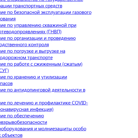
рации транспортных средств
ие по безопасной эксплуатации газового
ования
ие по управлению скважиной при
фтеводопроявлениях (ГНВП)
ие по организации и проведению
одственного контроля
ие по погрузке и выгрузке на
одорожном транспорте
ие по работе с сжиженным (сжатым)
СУГ)
ие по хранению и утилизации
пасов
ие по антидопинговой деятельности в
ие по лечению и профилактике COVID-
ронавирусная инфекция)
ие по обеспечению
взрывобезопасности
ооборудования и молниезащиты особо
 объектов