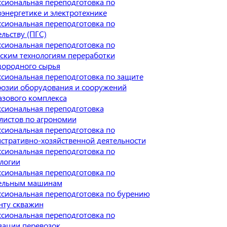
сиональная переподготовка по
оэнергетике и электротехнике
сиональная переподготовка по
льству (ПГС)
сиональная переподготовка по
ским технологиям переработки
дородного сырья
сиональная переподготовка по защите
розии оборудования и сооружений
азового комплекса
сиональная переподготовка
листов по агрономии
сиональная переподготовка по
стративно-хозяйственной деятельности
сиональная переподготовка по
логии
сиональная переподготовка по
ельным машинам
сиональная переподготовка по бурению
нту скважин
сиональная переподготовка по
зации перевозок