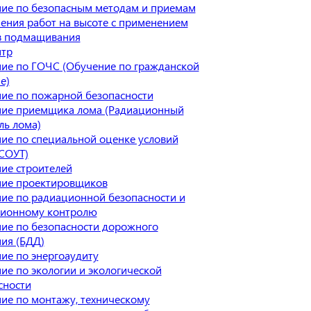
ие по безопасным методам и приемам
ения работ на высоте с применением
в подмащивания
нтр
ие по ГОЧС (Обучение по гражданской
е)
ие по пожарной безопасности
ие приемщика лома (Радиационный
ль лома)
ие по специальной оценке условий
(СОУТ)
ие строителей
ие проектировщиков
ие по радиационной безопасности и
ионному контролю
ие по безопасности дорожного
ия (БДД)
ие по энергоаудиту
ие по экологии и экологической
сности
ие по монтажу, техническому