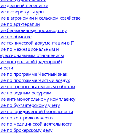
ие деловой переписке
ие в сфере культуры
ие в агрономии и сельском хозяйстве
ие по арт-терапии
ие бережливому производству
ие по обмотке
ие технической документации в IT
ие по межнациональным и
нфессиональным отношениям
ие контрольной (надзорной)
ьности
ие по программе Честный знак
ие по программе Чистый воздух
ие по горноспасательным работам
ие по водным ресурсам
ие антимонопольному комплаенсу
ие по бухгалтерскому учету
ие по юридической безопасности
ие по контролю качества
ие по медицинской деятельности
ие по брокерскому делу