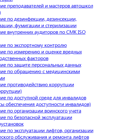
ие преподавателей и мастеров автошкол
)
ие по дезинфекции, дезинсекции,
зации, фумигации и стерилизации
ие внутренних аудиторов по СМК ISO
ие по экспортному контролю
ие по измерению и оценке вредных
одственных факторов
ие по защите персональных данных
ие по обращению с медицинскими
ми
ие противодействию коррупции
оррупции)
ие по доступной среде для инвалидов
сы обеспечения доступности инвалидов)
ие по организации воинского учета
ие по безопасной эксплуатации
оустановок
ие по эксплуатации лифтов, организации
еского обслуживания и ремонта лифтов