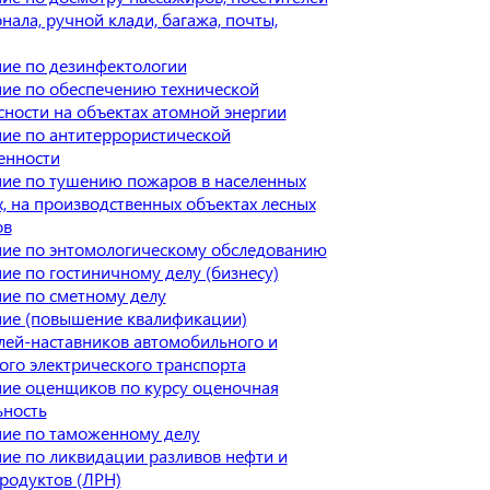
нала, ручной клади, багажа, почты,
ие по дезинфектологии
ие по обеспечению технической
сности на объектах атомной энергии
ие по антитеррористической
енности
ие по тушению пожаров в населенных
х, на производственных объектах лесных
ов
ие по энтомологическому обследованию
ие по гостиничному делу (бизнесу)
ие по сметному делу
ие (повышение квалификации)
лей-наставников автомобильного и
ого электрического транспорта
ие оценщиков по курсу оценочная
ьность
ие по таможенному делу
ие по ликвидации разливов нефти и
родуктов (ЛРН)