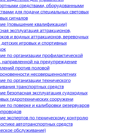
ортными средствами, оборудованными
ствами для подачи специальных световых
овых сигналов
ие (повышение квалификации)
сная эксплуатация аттракционов,
рков и водных аттракционов, веревочных
, детских игровых и спортивных
док
ие по организации профилактической
, направленной на предупреждение
плений против половой
основенности несовершеннолетних
ие по организации технического
ивания транспортных средств
ие безопасная эксплуатация судоходных
овых гидротехнических сооружени
ие по поверке и калибровки резервуаров
опроводов
ие экспертов по техническому контролю
ностике автотранспортных средств
ческое обслуживание)