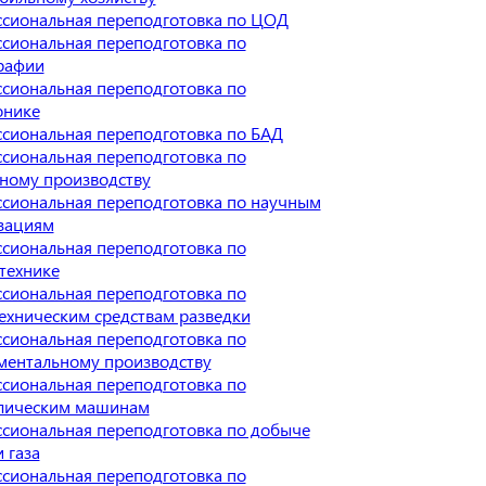
сиональная переподготовка по ЦОД
сиональная переподготовка по
рафии
сиональная переподготовка по
онике
сиональная переподготовка по БАД
сиональная переподготовка по
ному производству
сиональная переподготовка по научным
зациям
сиональная переподготовка по
технике
сиональная переподготовка по
ехническим средствам разведки
сиональная переподготовка по
ментальному производству
сиональная переподготовка по
лическим машинам
сиональная переподготовка по добыче
 газа
сиональная переподготовка по