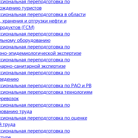
сиональная переподготовка по
ождению туристов
сиональная переподготовка в области
, хранения и отгрузки нефти и
родуктов (ГСМ)
сиональная переподготовка по
льному оборудованию
сиональная переподготовка по
рно-эпидемиологической экспертизе
сиональная переподготовка по
нарно-санитарной экспертизе
сиональная переподготовка по
ведению
сиональная переподготовка по РАО и РВ
сиональная переподготовка технологиям
еревозок
сиональная переподготовка по
ованию труда
сиональная переподготовка по оценке
й труда
сиональная переподготовка по
ктуре