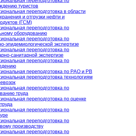
иональная переподготовка по
ждению туристов
иональная переподготовка в области
хранения и отгрузки нефти и
одуктов (ГСМ)
иональная переподготовка по
ьному оборудованию
иональная переподготовка по
но-эпидемиологической экспертизе
иональная переподготовка по
арно-санитарной экспертизе
иональная переподготовка по
едению
иональная переподготовка по РАО и РВ
иональная переподготовка технологиям
ревозок
иональная переподготовка по
ванию труда
иональная переподготовка по оценке
 труда
иональная переподготовка по
туре
иональная переподготовка по
вому производству
иональная переподготовка по