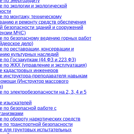
е по энергоаудиту
 по экологии и экологической
ности
е по монтажу, техническому
ванию и ремонту средств обеспечения
й безопасности зданий и сооружений
цензии МЧС)
е по безопасному ведению горных работ
йдерское дело)
е по реставрации, консервации и
анию культурных наследий
 по Госзакупкам (44 ФЗ и 223 ФЗ)
е по ЖКХ (управление и эксплуатация)
е кадастровых инженеров
е инструктора-преподавателя навыкам
помощи (Инструктор массового
я)
 по электробезопасности на 2, 3, 4 и 5
е изыскателей
е по безопасной работе с
ганизмами
е по обороту наркотических средств
е по транспортной безопасности
е для грунтовых испытательных