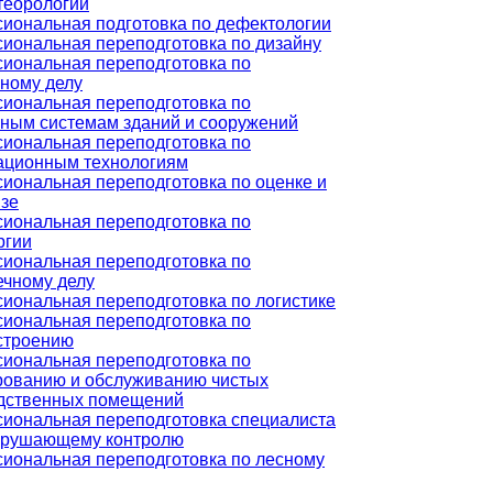
теорологии
иональная подготовка по дефектологии
иональная переподготовка по дизайну
иональная переподготовка по
ному делу
иональная переподготовка по
ным системам зданий и сооружений
иональная переподготовка по
ционным технологиям
иональная переподготовка по оценке и
изе
иональная переподготовка по
ргии
иональная переподготовка по
ечному делу
иональная переподготовка по логистике
иональная переподготовка по
строению
иональная переподготовка по
рованию и обслуживанию чистых
дственных помещений
иональная переподготовка специалиста
зрушающему контролю
иональная переподготовка по лесному