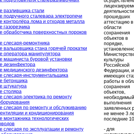
осуществлен
лицензируем
е разливщика стали
деятельности
е подручного сталевара электропечи
прошедших
е контролёра лома и отходов металла
аттестацию в
е газорезчика
области
е обработчика поверхностных пороков
сохранения
объектов в
е слесаря-ремонтника
порядке,
е вальцовщика стана горячей прокатки
установленн
е оператора манипулятора
Министерств
е машиниста буровой установки
культуры
е дезинфектора
Российской
е медицинского дезинфектора
Федерации, и
е слесаря-инструментальщика
имеющих ста
е бетонщика
работы в обл
е штукатура
сохранения
е столяра
объектов,
е слесаря-электрика по ремонту
необходимый
оборудования
выполнения
е слесаря по ремонту и обслуживанию
заявленных р
вентиляции и кондиционирования
не менее 3 ле
е монтажника технологических
последние 10
оводов
- для
е слесаря по эксплуатации и ремонту