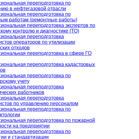
иональная переподготовка по
нию в нефтегазовой отрасли
иональная переподготовка по
ным работам (ремонтные работы)
иональная переподготовка экспертов по
кому контролю и диагностике (ТО)
иональная переподготовка
истов операторов по утилизации
ских отходов
иональная переподготовка в сфере ГО
иональная переподготовка кадастровых
ов
иональная переподготовка по
рскому учету
иональная переподготовка
ических работников
иональная переподготовка
истов по управлению персоналом
иональная переподготовка по
ктологии
иональная переподготовка по пожарной
ности на предприятии
иональная переподготовка по
гии и стандартизации