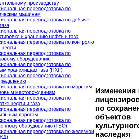
ентальному производству
иональная переподготовка по
ическим машинам
иональная переподготовка по добыче
газа
иональная переподготовка по
ртировке и хранению нефти и газа
иональная переподготовка по контролю
а нефти
иональная переподготовка по
зовому оборудованию
иональная переподготовка по
ым хранилищам газа (ПХГ)
иональная переподготовка по
пределению
иональная переподготовка по морским
Изменения 
зовым месторождениям
иональная переподготовка по
лицензиро
тке нефти и газа
по сохран
иональная переподготовка по
ильным дорогам
объектов
иональная переподготовка по
культурног
лонному оборудованию (ГБО)
иональная переподготовка по железной
наследия
(ЖД)