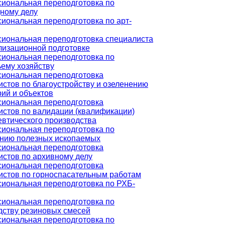
иональная переподготовка по
ному делу
иональная переподготовка по арт-
иональная переподготовка специалиста
лизационной подготовке
иональная переподготовка по
ьему хозяйству
иональная переподготовка
истов по благоустройству и озеленению
рий и объектов
иональная переподготовка
истов по валидации (квалификации)
втического производства
иональная переподготовка по
нию полезных ископаемых
иональная переподготовка
истов по архивному делу
иональная переподготовка
истов по горноспасательным работам
иональная переподготовка по РХБ-
иональная переподготовка по
дству резиновых смесей
иональная переподготовка по