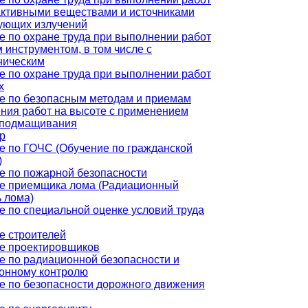
активными веществами и источниками
ующих излучений
е по охране труда при выполнении работ
 инструментом, в том числе с
ническим
е по охране труда при выполнении работ
х
е по безопасным методам и приемам
ния работ на высоте с применением
 подмащивания
р
е по ГОЧС (Обучение по гражданской
)
е по пожарной безопасности
е приемщика лома (Радиационный
ь лома)
е по специальной оценке условий труда
е строителей
е проектировщиков
е по радиационной безопасности и
онному контролю
е по безопасности дорожного движения