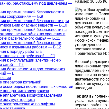
Размер: 36.585 Кб
ванию, работающему под давлением —
Вн
ния промышленной безопасности к
изменения в Поло
ым сооружениям — Б.9
лицензировании
ния промышленной безопасности при
деятельности по 
ртировании опасных веществ — Б.10
объектов культурн
ния промышленной безопасности на
наследия (памятн
ожароопасных объектах хранения и
истории и культур
отки растительного сырья — Б.11
Российской Федер
ния промышленной безопасности,
утвержденное
иеся к взрывным работам — Б.12
постановлением
ния к порядку работы в
Правительства № 
становках потребителей — Г.1
ния к эксплуатации электрических
В новой редакции
и сетей — Г.2
лицензионные тре
ния безопасности гидротехнических
предъявляемые к 
ний — В
лицензии на осущ
фессии
деятельности по 
е оператора котельной
объектов культурн
е осмотрщика нефтеналивных емкостей
наследия.
е аппаратчика электролиза
е аппаратчика воздухоразделения
Так для выполнени
е аккумуляторщика
указанных в пункта
е электромеханика по лифтам
перечня работ, по
е жестянщика