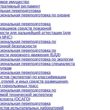
мое имущество
тративный регламент
ьная переподготовка
иональная переподготовка по охране
иональная переподготовка
ровщиков средств пожарной
ности для дальнейшей аттестации (для
и МЧС)
иональная переподготовка по
онной безопасности
иональная переподготовка по
ности дорожного движения (БДД)
иональная переподготовка по экологии
иональная переподготовка специалиста
купкам
иональная переподготовка
истов (экспертов) по классификации
 отелей, и иных средств размещения,
и горнолыжных трасс
иональная переподготовка по
имой технической экспертизе
нспорта (ОСАГО)
иональная переподготовка
истов испытательных лабораторий