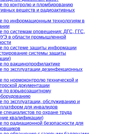
е по контролю и пломбированию
тивных веществ и радиоактивных
е по информационным технологиям в
ании
е по системам оповещения: ДГС, ГГС,
УЭ в области промышленной
ности
е по системе защиты информации
стрирование системы защиты
ции)
е по вакцинопрофилактике
е по эксплуатации дезинфекционных
е по нормоконтролю технической и
кторской документации
е по взрывозащитному
оборудованию
е по эксплуатации, обслуживанию и
 платформ для инвалидов
е специалистов по охране труда
ние квалификации)
е по радиационной безопасности для
ровщиков
е по обращению с газовыми баллонами