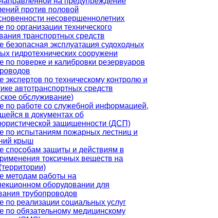
 направленной на предупреждение
лений против половой
сновенности несовершеннолетних
е по организации технического
вания транспортных средств
е безопасная эксплуатация судоходных
вых гидротехнических сооружени
е по поверке и калибровки резервуаров
проводов
е экспертов по техническому контролю и
тике автотранспортных средств
еское обслуживание)
е по работе со служебной информацией,
щейся в документах об
рористической защищенности (ДСП)
е по испытаниям пожарных лестниц и
ний крыш
е способам защиты и действиям в
применения токсичных веществ на
(территории)
е методам работы на
пекционном оборудовании для
вания трубопроводов
е по реализации социальных услуг
е по обязательному медицинскому