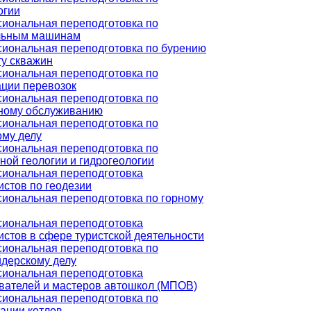
огии
иональная переподготовка по
льным машинам
иональная переподготовка по бурению
ту скважин
иональная переподготовка по
ации перевозок
иональная переподготовка по
ному обслуживанию
иональная переподготовка по
ому делу
иональная переподготовка по
ной геологии и гидрогеологии
иональная переподготовка
истов по геодезии
иональная переподготовка по горному
иональная переподготовка
истов в сфере туристской деятельности
иональная переподготовка по
дерскому делу
иональная переподготовка
вателей и мастеров автошкол (МПОВ)
иональная переподготовка по
тации котлов