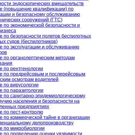
ности эндоскопических вмешательств
е (повышение квалификации) по
тации и безопасному обслуживанию
хнических сооружений (ГТС)
е по экономической безопасности и
бизнеса
е по безопасности полетов беспилотных
ых судов (беспилотников)
е по эксплуатации и обслуживанию
фов
е по органолептическим методам
вания
е по рентгенологии
е по предрейсовым и послерейсовым
ским осмотрам водителей
е по вирусологии
е по паразитологии
е по санитарно-эпидемиологическому
лучию населения и безопасности на
енных предприятиях
е по пест-контролю
е по коммерческой тайне в организации
денциальному делопроизводству
е по микробиологии
е по проведению оценки уязвимости