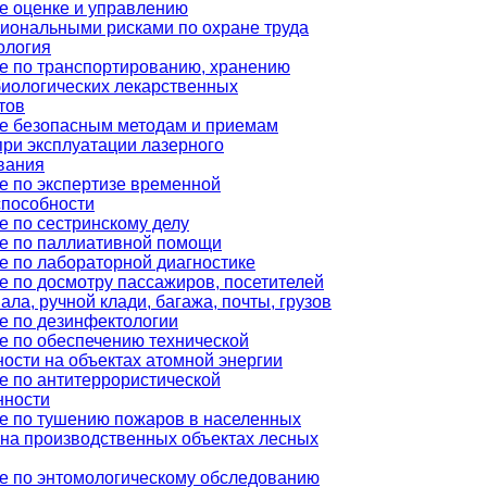
е оценке и управлению
иональными рисками по охране труда
ология
е по транспортированию, хранению
иологических лекарственных
тов
е безопасным методам и приемам
при эксплуатации лазерного
вания
е по экспертизе временной
способности
е по сестринскому делу
е по паллиативной помощи
е по лабораторной диагностике
е по досмотру пассажиров, посетителей
ала, ручной клади, багажа, почты, грузов
е по дезинфектологии
е по обеспечению технической
ости на объектах атомной энергии
е по антитеррористической
ности
е по тушению пожаров в населенных
, на производственных объектах лесных
е по энтомологическому обследованию