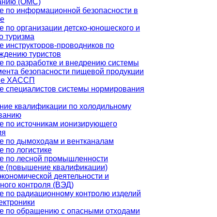
анию (ОМС)
е по информационной безопасности в
е
е по организации детско-юношеского и
о туризма
е инструкторов-проводников по
ждению туристов
е по разработке и внедрению системы
ента безопасности пищевой продукции
ве ХАССП
е специалистов системы нормирования
ие квалификации по холодильному
ванию
е по источникам ионизирующего
ия
е по дымоходам и вентканалам
е по логистике
е по лесной промышленности
е (повышение квалификации)
кономической деятельности и
ного контроля (ВЭД)
е по радиационному контролю изделий
ектроники
е по обращению с опасными отходами