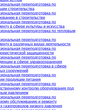
иональная переподготовка по
ации строительства
иональная переподготовка по
рованию в строительстве
иональная переподготовка по
енту в сфере культуры и искусства
иональная переподготовка по тепловым
иональная переподготовка по
енту в различных видах деятельности
иональная переподготовка по
рористической защищенности
иональная переподготовка по
денции в сфере здравоохранения
иональная переподготовка в сфере
ых сооружений
иональная переподготовка по
гии продукции питания
иональная переподготовка по
дственному контролю оборудования под
ным давлением
иональная переподготовка по
скому обслуживанию и ремонту
х газопроводов низкого давления