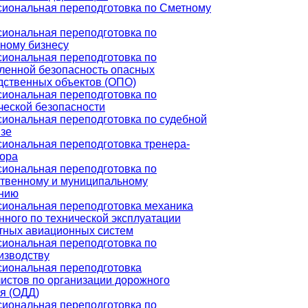
иональная переподготовка по Сметному
иональная переподготовка по
чному бизнесу
иональная переподготовка по
енной безопасность опасных
дственных объектов (ОПО)
иональная переподготовка по
ческой безопасности
иональная переподготовка по судебной
изе
иональная переподготовка тренера-
тора
иональная переподготовка по
ственному и муниципальному
нию
иональная переподготовка механика
нного по технической эксплуатации
тных авиационных систем
иональная переподготовка по
изводству
иональная переподготовка
истов по организации дорожного
я (ОДД)
иональная переподготовка по