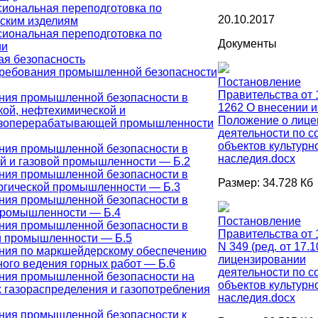
иональная переподготовка по
20.10.2017
ским изделиям
иональная переподготовка по
Документы
ии
я безопасность
ребования промышленной безопасности
Постановление
Правительства от 
ния промышленной безопасности в
1262 О внесении 
кой, нефтехимической и
Положение о лице
зоперерабатывающей промышленности
деятельности по 
объектов культурн
ния промышленной безопасности в
наследия.docx
й и газовой промышленности — Б.2
ния промышленной безопасности в
Размер: 34.728 Кб
ргической промышленности — Б.3
ния промышленной безопасности в
промышленности — Б.4
Постановление
ния промышленной безопасности в
Правительства от 
й промышленности — Б.5
N 349 (ред. от 17.
ния по маркшейдерскому обеспечению
лицензировании
ного ведения горных работ — Б.6
деятельности по 
ния промышленной безопасности на
объектов культурн
х газораспределения и газопотребления
наследия.docx
ния промышленной безопасности к