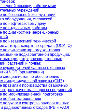
становок
е первой помощи работниками
ательных учреждений
е по безопасной эксплуатации
ого оборудования, стеллажей
е по нефтегазовому делу
е по отделочным работам
е по диагностике инфекционных
аний
е по независимой технической
изе автотранспортных средств (ОСАГО)
е по фитосанитарному контролю
раживание подкарантинной продукции,
ртных средств, производственных
ий, растений и почвы)
е руководителей частных охранных
ятий ЧОП (организаций)
е специалистов по обеспечению
ами индивидуальной защиты (СИЗ)
е правилам производства сварочных
 контроль качества сварных соединений
е по мобилизационной подготовке
е по биотестированию
е по учету и контролю радиоактивных
 и радиоактивных отходов (РВ и РАО)