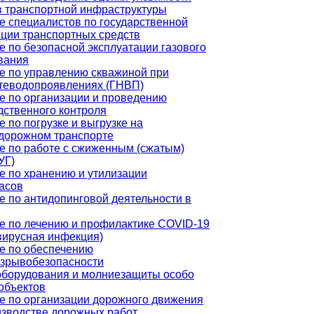
в транспортной инфраструктуры
е специалистов по государственной
ации транспортных средств
е по безопасной эксплуатации газового
вания
е по управлению скважиной при
теводопроявлениях (ГНВП)
е по организации и проведению
дственного контроля
 по погрузке и выгрузке на
дорожном транспорте
е по работе с сжиженным (сжатым)
УГ)
е по хранению и утилизации
асов
е по антидопинговой деятельности в
е по лечению и профилактике COVID-19
вирусная инфекция)
е по обеспечению
зрывобезопасности
оборудования и молниезащиты особо
объектов
е по организации дорожного движения
изводстве дорожных работ