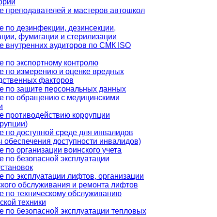
орий
е преподавателей и мастеров автошкол
е по дезинфекции, дезинсекции,
ации, фумигации и стерилизации
е внутренних аудиторов по СМК ISO
е по экспортному контролю
е по измерению и оценке вредных
дственных факторов
е по защите персональных данных
е по обращению с медицинскими
и
е противодействию коррупции
ррупции)
е по доступной среде для инвалидов
ы обеспечения доступности инвалидов)
 по организации воинского учета
е по безопасной эксплуатации
установок
е по эксплуатации лифтов, организации
ского обслуживания и ремонта лифтов
е по техническому обслуживанию
ской техники
е по безопасной эксплуатации тепловых