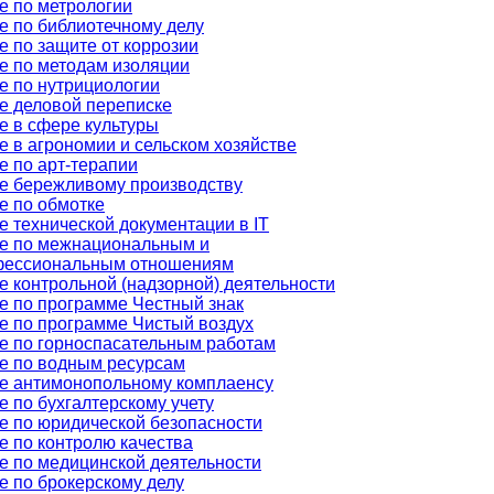
е по метрологии
е по библиотечному делу
е по защите от коррозии
е по методам изоляции
е по нутрициологии
е деловой переписке
е в сфере культуры
е в агрономии и сельском хозяйстве
е по арт-терапии
е бережливому производству
е по обмотке
е технической документации в IT
е по межнациональным и
ессиональным отношениям
е контрольной (надзорной) деятельности
е по программе Честный знак
е по программе Чистый воздух
е по горноспасательным работам
е по водным ресурсам
е антимонопольному комплаенсу
 по бухгалтерскому учету
е по юридической безопасности
е по контролю качества
е по медицинской деятельности
е по брокерскому делу