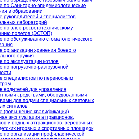
е по Санитарно-эпидемиологические
ния в образовании
е руководителей и специалистов
ельных лабораторий
е по электросветотехническому
ению полетов (ЭСТОП)
е по обслуживанию стоматологического
вания
е организации хранения боевого
ельного оружия
е по эксплуатации котлов
е по погрузочно-разгрузочной
ности
е специалистов по переносным
трам
е водителей для управления
ртными средствами, оборудованными
твами для подачи специальных световых
ых сигналов
е (повышение квалификации)
ная эксплуатация аттракционов,
ков и водных аттракционов, веревочных
 детских игровых и спортивных площадок
е по организации профилактической