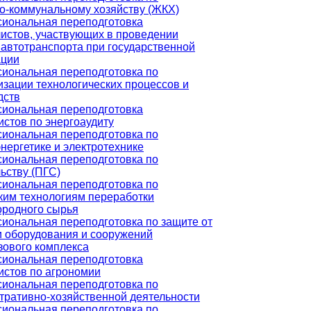
-коммунальному хозяйству (ЖКХ)
иональная переподготовка
истов, участвующих в проведении
 автотранспорта при государственной
ации
иональная переподготовка по
изации технологических процессов и
дств
иональная переподготовка
истов по энергоаудиту
иональная переподготовка по
нергетике и электротехнике
иональная переподготовка по
ьству (ПГС)
иональная переподготовка по
ким технологиям переработки
ородного сырья
иональная переподготовка по защите от
и оборудования и сооружений
зового комплекса
иональная переподготовка
истов по агрономии
иональная переподготовка по
тративно-хозяйственной деятельности
иональная переподготовка по