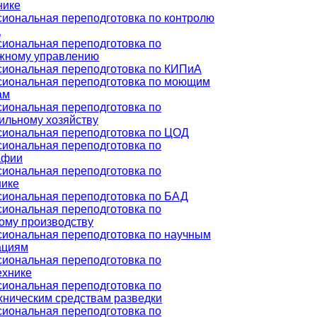
нике
иональная переподготовка по контролю
а
иональная переподготовка по
жному управлению
иональная переподготовка по КИПиА
иональная переподготовка по моющим
ам
иональная переподготовка по
ильному хозяйству
иональная переподготовка по ЦОД
иональная переподготовка по
афии
иональная переподготовка по
нике
иональная переподготовка по БАД
иональная переподготовка по
ому производству
иональная переподготовка по научным
ациям
иональная переподготовка по
ехнике
иональная переподготовка по
хническим средствам разведки
иональная переподготовка по