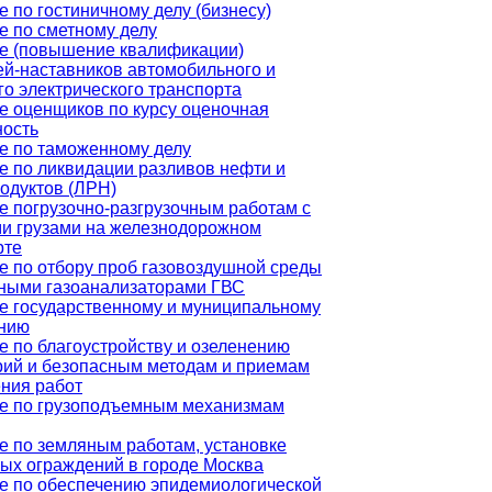
 по гостиничному делу (бизнесу)
е по сметному делу
е (повышение квалификации)
ей-наставников автомобильного и
го электрического транспорта
е оценщиков по курсу оценочная
ность
е по таможенному делу
е по ликвидации разливов нефти и
одуктов (ЛРН)
е погрузочно-разгрузочным работам с
и грузами на железнодорожном
рте
е по отбору проб газовоздушной среды
ными газоанализаторами ГВС
е государственному и муниципальному
нию
е по благоустройству и озеленению
рий и безопасным методам и приемам
ния работ
е по грузоподъемным механизмам
е по земляным работам, установке
ых ограждений в городе Москва
е по обеспечению эпидемиологической