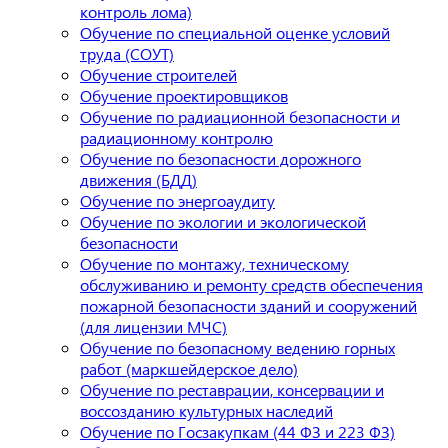
контроль лома)
Обучение по специальной оценке условий
труда (СОУТ)
Обучение строителей
Обучение проектировщиков
Обучение по радиационной безопасности и
радиационному контролю
Обучение по безопасности дорожного
движения (БДД)
Обучение по энергоаудиту
Обучение по экологии и экологической
безопасности
Обучение по монтажу, техническому
обслуживанию и ремонту средств обеспечения
пожарной безопасности зданий и сооружений
(для лицензии МЧС)
Обучение по безопасному ведению горных
работ (маркшейдерское дело)
Обучение по реставрации, консервации и
воссозданию культурных наследий
Обучение по Госзакупкам (44 ФЗ и 223 ФЗ)