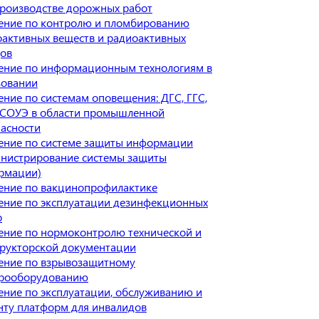
производстве дорожных работ
ение по контролю и пломбированию
активных веществ и радиоактивных
дов
ение по информационным технологиям в
зовании
ние по системам оповещения: ДГС, ГГС,
 СОУЭ в области промышленной
асности
ение по системе защиты информации
инистрирование системы защиты
рмации)
ение по вакцинопрофилактике
ение по эксплуатации дезинфекционных
р
ение по нормоконтролю технической и
трукторской документации
ение по взрывозащитному
трооборудованию
ние по эксплуатации, обслуживанию и
нту платформ для инвалидов