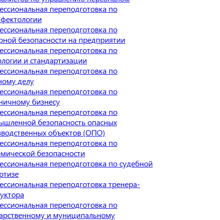
ессиональная переподготовка по
нфектологии
ессиональная переподготовка по
рной безопасности на предприятии
ессиональная переподготовка по
логии и стандартизации
ессиональная переподготовка по
ному делу
ессиональная переподготовка по
ничному бизнесу
ессиональная переподготовка по
ышленной безопасность опасных
зводственных объектов (ОПО)
ессиональная переподготовка по
омической безопасности
ссиональная переподготовка по судебной
ртизе
ссиональная переподготовка тренера-
уктора
ессиональная переподготовка по
дарственному и муниципальному