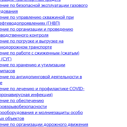
ние по безопасной эксплуатации газового
удования
ение по управлению скважиной при
ефтеводопроявлениях (ГНВП)
ение по организации и проведению
водственного контроля
ние по погрузке и выгрузке на
знодорожном транспорте
ение по работе с сжиженным (сжатым)
 (СУГ)
ение по хранению и утилизации
рипасов
ние по антидопинговой деятельности в
е
ение по лечению и профилактике COVID-
оронавирусная инфекция)
ение по обеспечению
ровзрывобезопасности
трооборудования и молниезащиты особо
ых объектов
ение по организации дорожного движения