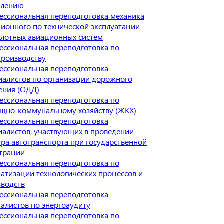
влению
ессиональная переподготовка механика
ионного по технической эксплуатации
илотных авиационных систем
ессиональная переподготовка по
производству
ессиональная переподготовка
иалистов по организации дорожного
ения (ОДД)
ессиональная переподготовка по
щно-коммунальному хозяйству (ЖКХ)
ессиональная переподготовка
алистов, участвующих в проведении
ра автотранспорта при государственной
страции
ессиональная переподготовка по
атизации технологических процессов и
зводств
ессиональная переподготовка
алистов по энергоаудиту
ессиональная переподготовка по