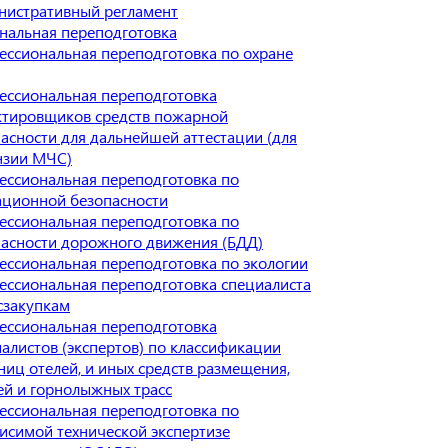
нистративный регламент
нальная переподготовка
ссиональная переподготовка по охране
ессиональная переподготовка
ктировщиков средств пожарной
асности для дальнейшей аттестации (для
нзии МЧС)
ессиональная переподготовка по
ационной безопасности
ессиональная переподготовка по
пасности дорожного движения (БДД)
ссиональная переподготовка по экологии
ссиональная переподготовка специалиста
сзакупкам
ессиональная переподготовка
алистов (экспертов) по классификации
ниц отелей, и иных средств размещения,
й и горнолыжных трасс
ессиональная переподготовка по
исимой технической экспертизе