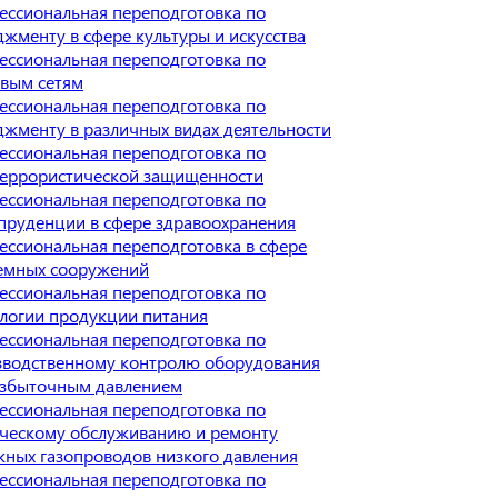
ессиональная переподготовка по
жменту в сфере культуры и искусства
ессиональная переподготовка по
овым сетям
ессиональная переподготовка по
жменту в различных видах деятельности
ессиональная переподготовка по
террористической защищенности
ессиональная переподготовка по
пруденции в сфере здравоохранения
ссиональная переподготовка в сфере
емных сооружений
ессиональная переподготовка по
логии продукции питания
ессиональная переподготовка по
зводственному контролю оборудования
избыточным давлением
ессиональная переподготовка по
ическому обслуживанию и ремонту
ных газопроводов низкого давления
ессиональная переподготовка по