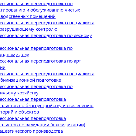
ессиональная переподготовка по
ктированию и обслуживанию чистых
зводственных помещений
ссиональная переподготовка специалиста
еразрушающему контролю
ссиональная переподготовка по лесному
ессиональная переподготовка по
ардному делу
ссиональная переподготовка по арт-
пии
ссиональная переподготовка специалиста
обилизационной подготовке
ессиональная переподготовка по
ичьему хозяйству
ессиональная переподготовка
алистов по благоустройству и озеленению
торий и объектов
ессиональная переподготовка
алистов по валидации (квалификации)
ацевтического производства