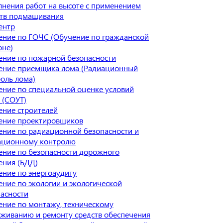
нения работ на высоте с применением
ств подмащивания
ентр
ение по ГОЧС (Обучение по гражданской
оне)
ение по пожарной безопасности
ение приемщика лома (Радиационный
оль лома)
ние по специальной оценке условий
 (СОУТ)
ение строителей
ение проектировщиков
ение по радиационной безопасности и
ационному контролю
ение по безопасности дорожного
ения (БДД)
ние по энергоаудиту
ние по экологии и экологической
асности
ние по монтажу, техническому
живанию и ремонту средств обеспечения