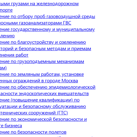
ными грузами на железнодорожном
порте
ние по отбору проб газовоздушной среды
носными газоанализаторами ГВС
ение государственному и муниципальному
влению
ние по благоустройству и озеленению
иторий и безопасным методам и приемам
лнения работ
ение по грузоподъемным механизмам
ам)
ние по земляным работам, установке
енных ограждений в городе Москва
ение по обеспечению эпидемиологической
асности эндоскопических вмешательств
ение (повышение квалификации) по
луатации и безопасному обслуживанию
технических сооружений (ГТС)
ние по экономической безопасности и
е бизнеса
ние по безопасности полетов