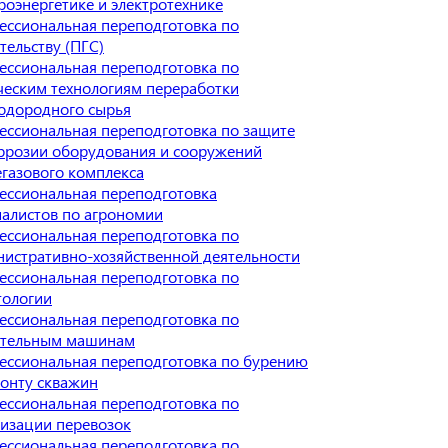
роэнергетике и электротехнике
ессиональная переподготовка по
тельству (ПГС)
ессиональная переподготовка по
ческим технологиям переработки
одородного сырья
ссиональная переподготовка по защите
ррозии оборудования и сооружений
газового комплекса
ессиональная переподготовка
алистов по агрономии
ессиональная переподготовка по
истративно-хозяйственной деятельности
ессиональная переподготовка по
тологии
ессиональная переподготовка по
ительным машинам
ессиональная переподготовка по бурению
онту скважин
ессиональная переподготовка по
изации перевозок
ессиональная переподготовка по