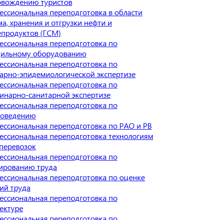
овождению туристов
ссиональная переподготовка в области
а, хранения и отгрузки нефти и
епродуктов (ГСМ)
ессиональная переподготовка по
дильному оборудованию
ессиональная переподготовка по
арно-эпидемиологической экспертизе
ессиональная переподготовка по
инарно-санитарной экспертизе
ессиональная переподготовка по
роведению
ссиональная переподготовка по РАО и РВ
ессиональная переподготовка технологиям
перевозок
ессиональная переподготовка по
ированию труда
ссиональная переподготовка по оценке
ий труда
ессиональная переподготовка по
ектуре
ессиональная переподготовка по