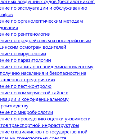
лотных воздушных судов (беспилотников)
ение по эксплуатации и обслуживанию
рафов
ение по органолептическим методам
едования
ние по рентгенологии
ение по предрейсовым и послерейсовым
цинским осмотрам водителей
ение по вирусологии
ние по паразитологии
ение по санитарно-эпидемиологическому
получию населения и безопасности на
ышленных предприятиях
ение по пест-контролю
ние по коммерческой тайне в
низации и конфиденциальному
производству
ение по микробиологии
ение по проведению оценки уязвимости
ктов транспортной инфраструктуры
ние специалистов по государственной
трации транспортных средств