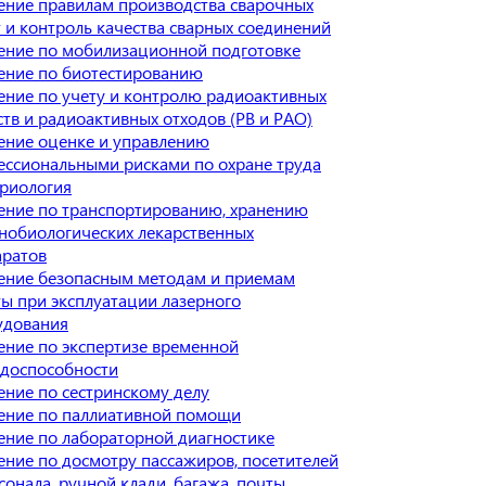
ение правилам производства сварочных
 и контроль качества сварных соединений
ение по мобилизационной подготовке
ение по биотестированию
ние по учету и контролю радиоактивных
тв и радиоактивных отходов (РВ и РАО)
ение оценке и управлению
ессиональными рисками по охране труда
ериология
ение по транспортированию, хранению
нобиологических лекарственных
аратов
ение безопасным методам и приемам
ы при эксплуатации лазерного
удования
ние по экспертизе временной
удоспособности
ние по сестринскому делу
ение по паллиативной помощи
ние по лабораторной диагностике
ние по досмотру пассажиров, посетителей
сонала, ручной клади, багажа, почты,