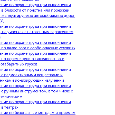
ние по охране труда при выполнении
 в близости от полотна или проезжей
 эксплуатируемых автомобильных дорог
ЖД
ние по охране труда при выполнении
, на участках с патогенным заражением
ы
ние по охране труда при выполнении
 по валке леса в особо опасных условиях
ние по охране труда при выполнении
т по перемещению тяжеловесных и
огабаритных грузов
ние по охране труда при выполнении
 с радиоактивными веществами и
чниками ионизирующих излучений
ние по охране труда при выполнении
 с ручным инструментом, в том числе с
техническим
ние по охране труда при выполнении
 в театрах
ение по безопасным методам и приемам