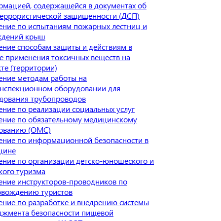
рмацией, содержащейся в документах об
террористической защищенности (ДСП)
ение по испытаниям пожарных лестниц и
ждений крыш
ние способам защиты и действиям в
е применения токсичных веществ на
те (территории)
ение методам работы на
инспекционном оборудовании для
едования трубопроводов
ние по реализации социальных услуг
ение по обязательному медицинскому
хованию (ОМС)
ение по информационной безопасности в
цине
ение по организации детско-юношеского и
кого туризма
ение инструкторов-проводников по
овождению туристов
ние по разработке и внедрению системы
джмента безопасности пищевой