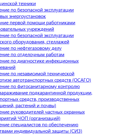
цинской техники
ние по безопасной эксплуатации
вых энергоустановок
ание первой помощи работниками
зовательных учреждений
ние по безопасной эксплуатации
ского оборудования, стеллажей
ние по нефтегазовому делу
ение по отделочным работам
ение по диагностике инфекционных
леваний
ние по независимой технической
ртизе автотранспортных средств (ОСАГО)
ение по фитосанитарному контролю
ззараживание подкарантинной продукции,
портных средств, производственных
ений, растений и почвы)
ение руководителей частных охранных
приятий ЧОП (организаций)
ение специалистов по обеспечению
ствами индивидуальной защиты (СИЗ)