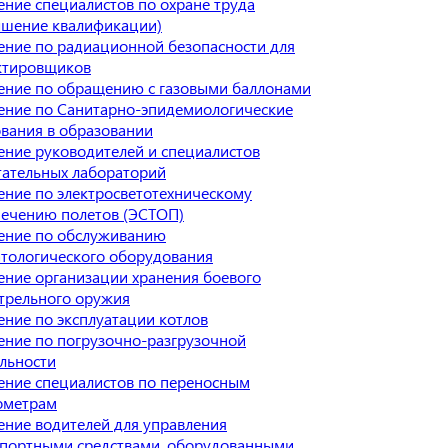
ние специалистов по охране труда
ышение квалификации)
ние по радиационной безопасности для
ктировщиков
ение по обращению с газовыми баллонами
ение по Санитарно-эпидемиологические
вания в образовании
ние руководителей и специалистов
тательных лабораторий
ние по электросветотехническому
печению полетов (ЭСТОП)
ение по обслуживанию
тологического оборудования
ние организации хранения боевого
трельного оружия
ние по эксплуатации котлов
ние по погрузочно-разгрузочной
льности
ение специалистов по переносным
ометрам
ние водителей для управления
спортными средствами, оборудованными