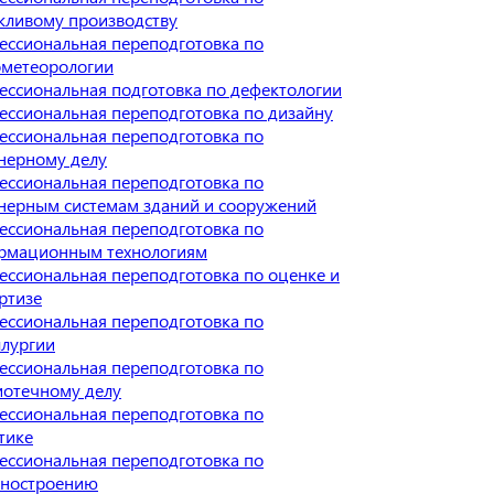
жливому производству
ессиональная переподготовка по
ометеорологии
ссиональная подготовка по дефектологии
ссиональная переподготовка по дизайну
ессиональная переподготовка по
нерному делу
ессиональная переподготовка по
нерным системам зданий и сооружений
ессиональная переподготовка по
рмационным технологиям
ссиональная переподготовка по оценке и
ртизе
ессиональная переподготовка по
ллургии
ессиональная переподготовка по
иотечному делу
ессиональная переподготовка по
тике
ессиональная переподготовка по
ностроению