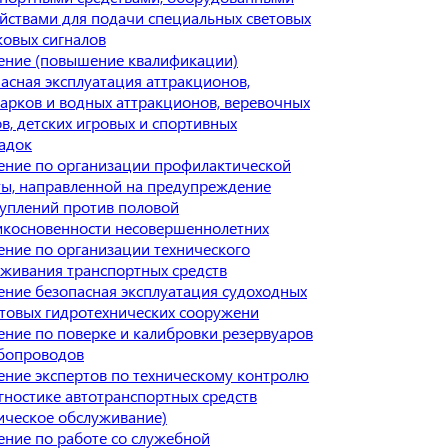
йствами для подачи специальных световых
ковых сигналов
ение (повышение квалификации)
асная эксплуатация аттракционов,
арков и водных аттракционов, веревочных
в, детских игровых и спортивных
адок
ение по организации профилактической
ты, направленной на предупреждение
уплений против половой
икосновенности несовершеннолетних
ние по организации технического
живания транспортных средств
ние безопасная эксплуатация судоходных
товых гидротехнических сооружени
ние по поверке и калибровки резервуаров
убопроводов
ние экспертов по техническому контролю
гностике автотранспортных средств
ическое обслуживание)
ние по работе со служебной