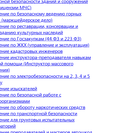
рной безопасности зданий и сооружений
лицензии МЧС)
ение по безопасному ведению горных
 (маркшейдерское дело)
ние по реставрации, консервации и
зданию культурных наследий
ние по Госзакупкам (44 ФЗ и 223 ФЗ)
ние по ЖКХ (управление и эксплуатация)
ение кадастровых инженеров
ение инструктора-преподавателя навыкам
ой помощи (Инструктор массового
ения)
ние по электробезопасности на 2, 3, 4 и 5
у
ение изыскателей
ние по безопасной работе с
оорганизмами
ние по обороту наркотических средств
ние по транспортной безопасности
ние для грунтовых испытательных
раторий
ние преподавателей и мастеров автошкол