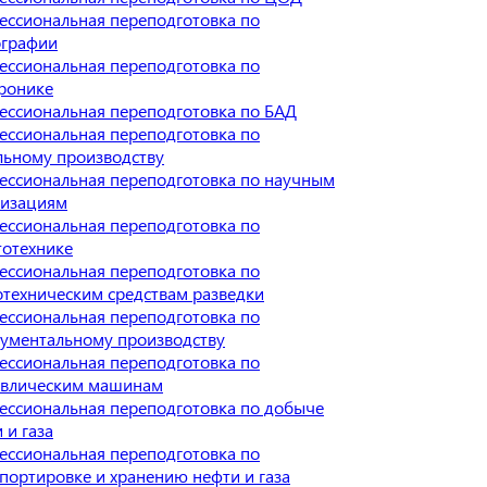
ессиональная переподготовка по
ографии
ессиональная переподготовка по
ронике
ессиональная переподготовка по БАД
ессиональная переподготовка по
льному производству
ессиональная переподготовка по научным
низациям
ессиональная переподготовка по
тотехнике
ессиональная переподготовка по
техническим средствам разведки
ессиональная переподготовка по
рументальному производству
ессиональная переподготовка по
авлическим машинам
ессиональная переподготовка по добыче
 и газа
ессиональная переподготовка по
портировке и хранению нефти и газа