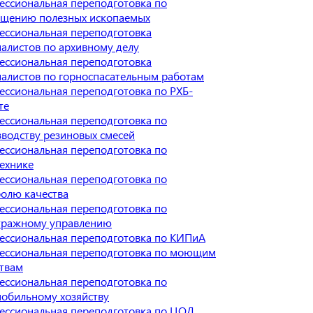
ессиональная переподготовка по
ащению полезных ископаемых
ессиональная переподготовка
алистов по архивному делу
ессиональная переподготовка
алистов по горноспасательным работам
ссиональная переподготовка по РХБ-
те
ессиональная переподготовка по
водству резиновых смесей
ессиональная переподготовка по
ехнике
ессиональная переподготовка по
олю качества
ессиональная переподготовка по
тражному управлению
ессиональная переподготовка по КИПиА
ессиональная переподготовка по моющим
ствам
ессиональная переподготовка по
мобильному хозяйству
ессиональная переподготовка по ЦОД