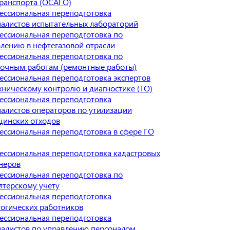
ранспорта (ОСАГО)
ессиональная переподготовка
алистов испытательных лабораторий
ессиональная переподготовка по
лению в нефтегазовой отрасли
ессиональная переподготовка по
лочным работам (ремонтные работы)
ссиональная переподготовка экспертов
хническому контролю и диагностике (ТО)
ессиональная переподготовка
алистов операторов по утилизации
цинских отходов
ссиональная переподготовка в сфере ГО
ессиональная переподготовка кадастровых
неров
ессиональная переподготовка по
лтерскому учету
ессиональная переподготовка
огических работников
ессиональная переподготовка
иалистов по управлению персоналом