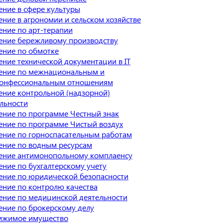
ние в сфере культуры
ние в агрономии и сельском хозяйстве
ние по арт-терапии
ение бережливому производству
ение по обмотке
ние технической документации в IT
ение по межнациональным и
онфессиональным отношениям
ние контрольной (надзорной)
льности
ение по программе Честный знак
ение по программе Чистый воздух
ение по горноспасательным работам
ение по водным ресурсам
ение антимонопольному комплаенсу
ние по бухгалтерскому учету
ение по юридической безопасности
ние по контролю качества
ение по медицинской деятельности
ение по брокерскому делу
ижимое имущество