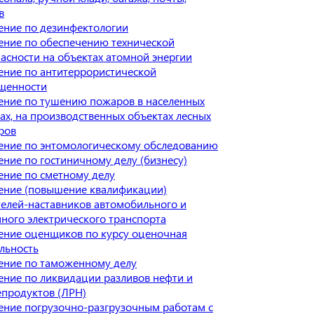
в
ение по дезинфектологии
ение по обеспечению технической
асности на объектах атомной энергии
ение по антитеррористической
щенности
ение по тушению пожаров в населенных
ах, на производственных объектах лесных
ров
ение по энтомологическому обследованию
ние по гостиничному делу (бизнесу)
ние по сметному делу
ение (повышение квалификации)
елей-наставников автомобильного и
ного электрического транспорта
ение оценщиков по курсу оценочная
льность
ение по таможенному делу
ние по ликвидации разливов нефти и
продуктов (ЛРН)
ение погрузочно-разгрузочным работам с