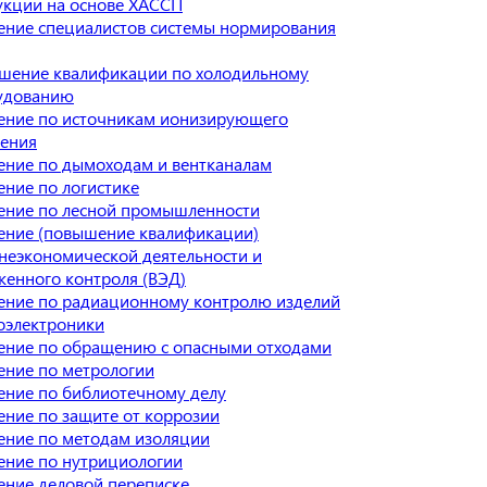
укции на основе ХАССП
ение специалистов системы нормирования
шение квалификации по холодильному
удованию
ение по источникам ионизирующего
чения
ение по дымоходам и вентканалам
ние по логистике
ение по лесной промышленности
ение (повышение квалификации)
неэкономической деятельности и
енного контроля (ВЭД)
ение по радиационному контролю изделий
оэлектроники
ение по обращению с опасными отходами
ение по метрологии
ение по библиотечному делу
ние по защите от коррозии
ение по методам изоляции
ение по нутрициологии
ение деловой переписке