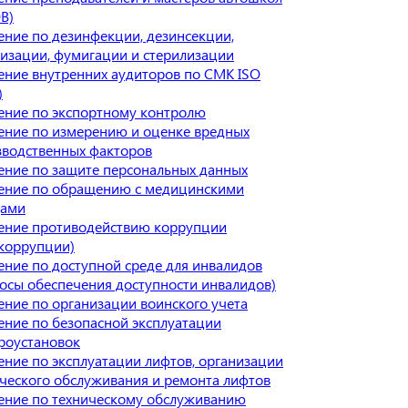
В)
ние по дезинфекции, дезинсекции,
изации, фумигации и стерилизации
ние внутренних аудиторов по СМК ISO
)
ение по экспортному контролю
ение по измерению и оценке вредных
зводственных факторов
ение по защите персональных данных
ение по обращению с медицинскими
дами
ение противодействию коррупции
коррупции)
ние по доступной среде для инвалидов
осы обеспечения доступности инвалидов)
ние по организации воинского учета
ние по безопасной эксплуатации
роустановок
ние по эксплуатации лифтов, организации
ческого обслуживания и ремонта лифтов
ение по техническому обслуживанию