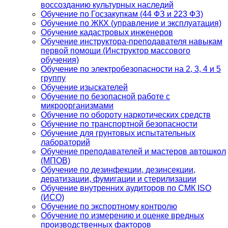
воссозданию культурных наследий
Обучение по Госзакупкам (44 ФЗ и 223 ФЗ)
Обучение по ЖКХ (управление и эксплуатация)
Обучение кадастровых инженеров
Обучение инструктора-преподавателя навыкам
первой помощи (Инструктор массового
обучения)
Обучение по электробезопасности на 2, 3, 4 и 5
группу
Обучение изыскателей
Обучение по безопасной работе с
микроорганизмами
Обучение по обороту наркотических средств
Обучение по транспортной безопасности
Обучение для грунтовых испытательных
лабораторий
Обучение преподавателей и мастеров автошкол
(МПОВ)
Обучение по дезинфекции, дезинсекции,
дератизации, фумигации и стерилизации
Обучение внутренних аудиторов по СМК ISO
(ИСО)
Обучение по экспортному контролю
Обучение по измерению и оценке вредных
производственных факторов