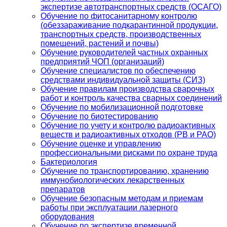
экспертизе автотранспортных средств (ОСАГО)
Обучение по фитосанитарному контролю
(обеззараживание подкарантинной продукции,
транспортных средств, производственных
помещений, растений и почвы)
Обучение руководителей частных охранных
предприятий ЧОП (организаций)
Обучение специалистов по обеспечению
средствами индивидуальной защиты (СИЗ)
Обучение правилам производства сварочных
работ и контроль качества сварных соединений
Обучение по мобилизационной подготовке
Обучение по биотестированию
Обучение по учету и контролю радиоактивных
веществ и радиоактивных отходов (РВ и РАО)
Обучение оценке и управлению
профессиональными рисками по охране труда
Бактериология
Обучение по транспортированию, хранению
иммунобиологических лекарственных
препаратов
Обучение безопасным методам и приемам
работы при эксплуатации лазерного
оборудования
Обучение по экспертизе временной