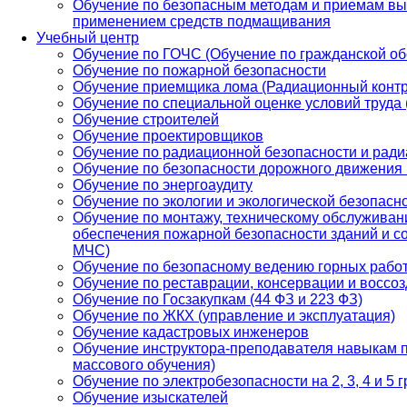
Обучение по безопасным методам и приемам вы
применением средств подмащивания
Учебный центр
Обучение по ГОЧС (Обучение по гражданской об
Обучение по пожарной безопасности
Обучение приемщика лома (Радиационный контр
Обучение по специальной оценке условий труда
Обучение строителей
Обучение проектировщиков
Обучение по радиационной безопасности и рад
Обучение по безопасности дорожного движения
Обучение по энергоаудиту
Обучение по экологии и экологической безопасн
Обучение по монтажу, техническому обслуживан
обеспечения пожарной безопасности зданий и с
МЧС)
Обучение по безопасному ведению горных работ
Обучение по реставрации, консервации и воссо
Обучение по Госзакупкам (44 ФЗ и 223 ФЗ)
Обучение по ЖКХ (управление и эксплуатация)
Обучение кадастровых инженеров
Обучение инструктора-преподавателя навыкам 
массового обучения)
Обучение по электробезопасности на 2, 3, 4 и 5 
Обучение изыскателей