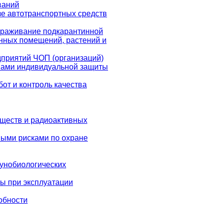
ваний
зе автотранспортных средств
араживание подкарантинной
енных помещений, растений и
дприятий ЧОП (организаций)
вами индивидуальной защиты
от и контроль качества
еществ и радиоактивных
ыми рисками по охране
унобиологических
ы при эксплуатации
обности