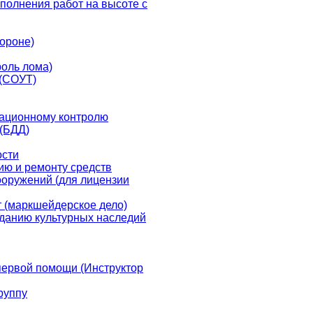
полнения работ на высоте с
ороне)
оль лома)
 (СОУТ)
иационному контролю
 (БДД)
ости
ию и ремонту средств
ооружений (для лицензии
 (маркшейдерское дело)
зданию культурных наследий
первой помощи (Инструктор
группу