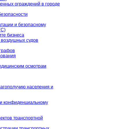
енных ограждений в городе
безопасности
атации и безопасному
ТС)
ите бизнеса
 воздушных судов
ографов
дования
едицинским осмотрам
лагополучию населения и
 и конфиденциальному
ектов транспортной
истрации транспортных