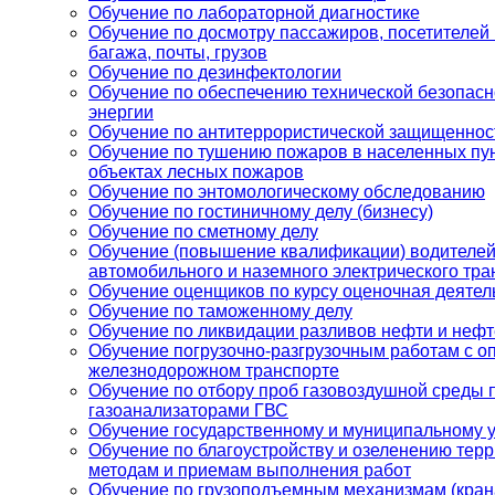
Обучение по лабораторной диагностике
Обучение по досмотру пассажиров, посетителей 
багажа, почты, грузов
Обучение по дезинфектологии
Обучение по обеспечению технической безопасн
энергии
Обучение по антитеррористической защищеннос
Обучение по тушению пожаров в населенных пун
объектах лесных пожаров
Обучение по энтомологическому обследованию
Обучение по гостиничному делу (бизнесу)
Обучение по сметному делу
Обучение (повышение квалификации) водителей
автомобильного и наземного электрического тра
Обучение оценщиков по курсу оценочная деятел
Обучение по таможенному делу
Обучение по ликвидации разливов нефти и нефт
Обучение погрузочно-разгрузочным работам с о
железнодорожном транспорте
Обучение по отбору проб газовоздушной среды
газоанализаторами ГВС
Обучение государственному и муниципальному 
Обучение по благоустройству и озеленению тер
методам и приемам выполнения работ
Обучение по грузоподъемным механизмам (кран