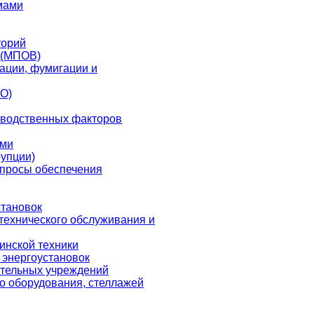
мами
торий
 (МПОВ)
ации, фумигации и
СО)
зводственных факторов
ами
упции)
опросы обеспечения
становок
 технического обслуживания и
инской техники
 энергоустановок
ательных учреждений
го оборудования, стеллажей