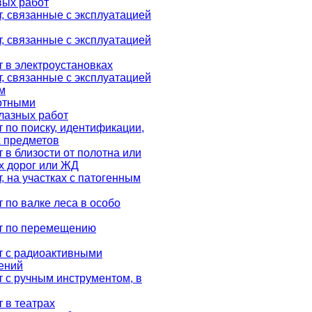
вых работ
, связанные с эксплуатацией
, связанные с эксплуатацией
 в электроустановках
, связанные с эксплуатацией
м
вотными
лазных работ
 по поиску, идентификации,
 предметов
 в близости от полотна или
х дорог или ЖД
, на участках с патогенным
 по валке леса в особо
от по перемещению
т с радиоактивными
ений
 с ручным инструментом, в
 в театрах