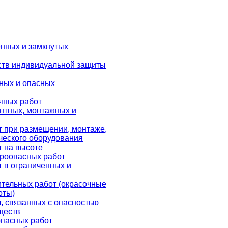
енных и замкнутых
ств индивидуальной защиты
дных и опасных
яных работ
нтных, монтажных и
т при размещении, монтаже,
ческого оборудования
т на высоте
ароопасных работ
т в ограниченных и
ительных работ (окрасочные
оты)
, связанных с опасностью
ществ
опасных работ