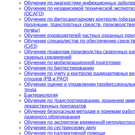
Обучение по диагностике инфекционных заболе
Обучение по независимой технической эксперти
(ОСАГО)
Обучение по фитосанитарному контролю (обезз
продукции, транспортных средств, производств
почвы)
Обучение руководителей частных охранных пре
Обучение специалистов по обеспечению средст
(СИЗ)
Обучение правилам производства сварочных раб
сварных соединений
Обучение по мобилизационной подготовке
Обучение по биотестированию
Обучение по учету и контролю радиоактивных в
отходов (РВ и РАО)
Обучение оценке и управлению профессиональн
труда
Бактериология
Обучение по транспортированию, хранению имм
лекарственных препаратов
Обучение безопасным методам и приемам работ
лазерного оборудования
Обучение по экспертизе временной нетрудоспос
Обучение по сестринскому делу
Обучение по паллиативной помощи