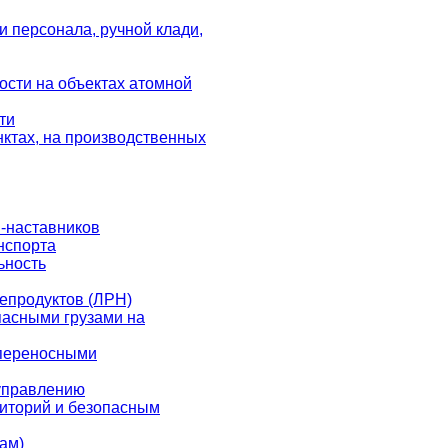
и персонала, ручной клади,
ости на объектах атомной
ти
ктах, на производственных
-наставников
нспорта
ьность
епродуктов (ЛРН)
пасными грузами на
 переносными
управлению
риторий и безопасным
ам)