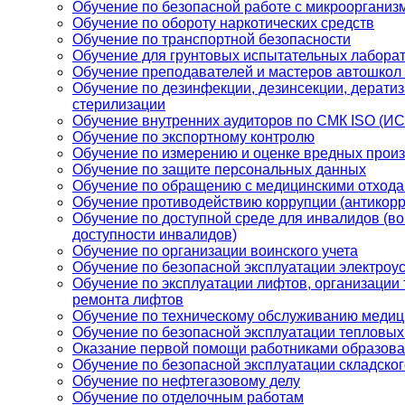
Обучение по безопасной работе с микроорганиз
Обучение по обороту наркотических средств
Обучение по транспортной безопасности
Обучение для грунтовых испытательных лабора
Обучение преподавателей и мастеров автошкол
Обучение по дезинфекции, дезинсекции, дератиз
стерилизации
Обучение внутренних аудиторов по СМК ISO (И
Обучение по экспортному контролю
Обучение по измерению и оценке вредных прои
Обучение по защите персональных данных
Обучение по обращению с медицинскими отход
Обучение противодействию коррупции (антикорр
Обучение по доступной среде для инвалидов (в
доступности инвалидов)
Обучение по организации воинского учета
Обучение по безопасной эксплуатации электроу
Обучение по эксплуатации лифтов, организации
ремонта лифтов
Обучение по техническому обслуживанию медиц
Обучение по безопасной эксплуатации тепловых
Оказание первой помощи работниками образов
Обучение по безопасной эксплуатации складско
Обучение по нефтегазовому делу
Обучение по отделочным работам