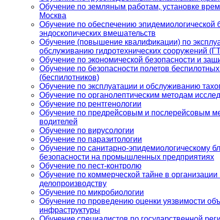
Обучение по земляным работам, установке врем
Москва
Обучение по обеспечению эпидемиологической 
эндоскопических вмешательств
Обучение (повышение квалификации) по эксплу
обслуживанию гидротехнических сооружений (Г
Обучение по экономической безопасности и защ
Обучение по безопасности полетов беспилотных
(беспилотников)
Обучение по эксплуатации и обслуживанию тах
Обучение по органолептическим методам иссле
Обучение по рентгенологии
Обучение по предрейсовым и послерейсовым м
водителей
Обучение по вирусологии
Обучение по паразитологии
Обучение по санитарно-эпидемиологическому б
безопасности на промышленных предприятиях
Обучение по пест-контролю
Обучение по коммерческой тайне в организации
делопроизводству
Обучение по микробиологии
Обучение по проведению оценки уязвимости объ
инфраструктуры
Обучение специалистов по государственной рег