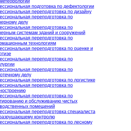
метеорологии
ссиональная подготовка по дефектологии
ссиональная переподготовка по дизайну
ссиональная переподготовка по
ерному делу
ссиональная переподготовка по
ерным системам зданий и сооружений
ссиональная переподготовка по
рмационным технологиям
ссиональная переподготовка по оценке и
ртизе
ссиональная переподготовка по
лургии
ссиональная переподготовка по
отечному делу
ссиональная переподготовка по логистике
ссиональная переподготовка по
ностроению
ссиональная переподготовка по
тированию и обслуживанию чистых
зводственных помещений
ссиональная переподготовка специалиста
еразрушающему контролю
ссиональная переподготовка по лесному