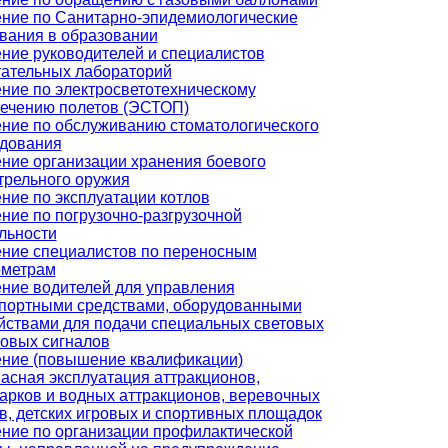
ние по Санитарно-эпидемиологические
вания в образовании
ние руководителей и специалистов
ательных лабораторий
ние по электросветотехническому
ечению полетов (ЭСТОП)
ние по обслуживанию стоматологического
дования
ние организации хранения боевого
трельного оружия
ние по эксплуатации котлов
ние по погрузочно-разгрузочной
льности
ние специалистов по переносным
ометрам
ние водителей для управления
портными средствами, оборудованными
йствами для подачи специальных световых
ковых сигналов
ние (повышение квалификации)
асная эксплуатация аттракционов,
арков и водных аттракционов, веревочных
в, детских игровых и спортивных площадок
ние по организации профилактической