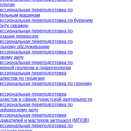
ологии
ссиональная переподготовка по
ительным машинам
ссиональная переподготовка по бурению
онту скважин
ссиональная переподготовка по
изации перевозок
ссиональная переподготовка по
льному обслуживанию
ссиональная переподготовка по
овому делу
ссиональная переподготовка по
ерной геологии и гидрогеологии
ссиональная переподготовка
алистов по геодезии
ссиональная переподготовка по горному
ссиональная переподготовка
алистов в сфере туристской деятельности
ссиональная переподготовка по
ейдерскому делу
ссиональная переподготовка
давателей и мастеров автошкол (МПОВ)
ссиональная переподготовка по
уатации котлов