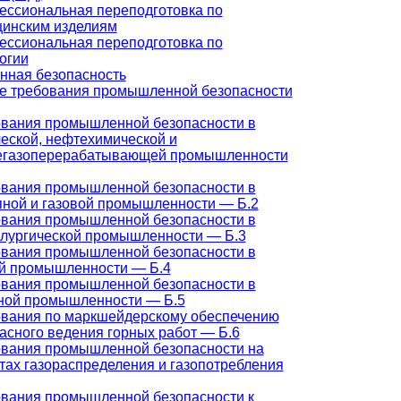
ссиональная переподготовка по
инским изделиям
ссиональная переподготовка по
огии
ная безопасность
 требования промышленной безопасности
вания промышленной безопасности в
еской, нефтехимической и
егазоперерабатывающей промышленности
вания промышленной безопасности в
ной и газовой промышленности — Б.2
вания промышленной безопасности в
лургической промышленности — Б.3
вания промышленной безопасности в
й промышленности — Б.4
вания промышленной безопасности в
ной промышленности — Б.5
вания по маркшейдерскому обеспечению
асного ведения горных работ — Б.6
вания промышленной безопасности на
тах газораспределения и газопотребления
вания промышленной безопасности к