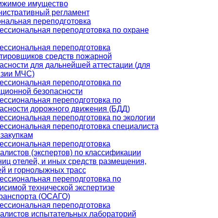
ижимое имущество
истративный регламент
нальная переподготовка
ссиональная переподготовка по охране
ссиональная переподготовка
тировщиков средств пожарной
асности для дальнейшей аттестации (для
зии МЧС)
ссиональная переподготовка по
ционной безопасности
ссиональная переподготовка по
асности дорожного движения (БДД)
ссиональная переподготовка по экологии
ссиональная переподготовка специалиста
сзакупкам
ссиональная переподготовка
алистов (экспертов) по классификации
ниц отелей, и иных средств размещения,
й и горнолыжных трасс
ссиональная переподготовка по
исимой технической экспертизе
ранспорта (ОСАГО)
ссиональная переподготовка
алистов испытательных лабораторий