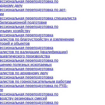
ссиональная переподготовка по
рдному делу
ссиональная переподготовка по арт-
ии
ссиональная переподготовка специалиста
билизационной подготовке
ссиональная переподготовка по
ичьему хозяйству
ссиональная переподготовка
алистов по благоустройству и озеленению
торий и объектов
ссиональная переподготовка
алистов по валидации (квалификации)
цевтического производства
ссиональная переподготовка по
щению полезных ископаемых
ссиональная переподготовка
алистов по архивному делу
ссиональная переподготовка
алистов по горноспасательным работам
ссиональная переподготовка по РХБ-
те
ссиональная переподготовка по
водству резиновых смесей
ссиональная переподготовка по