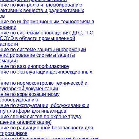
ние по контролю и пломбированию
активных веществ и радиоактивных
ов
ние по информационным технологиям в
овании
ние по системам оповещения: ДГС, ГГС,
 СОУЭ в области промышленной
асности
ние по системе защиты информации
нистрирование системы защиты
рмации)
ние по вакцинопрофилактике
ние по эксплуатации дезинфекционных
р
ние по нормоконтролю технической и
рукторской документации
ние по взрывозащитному
рооборудованию
ние по эксплуатации, обслуживанию и
ту платформ для инвалидов
ние специалистов по охране труда
шение квалификации)
ние по радиационной безопасности для
тировщиков
ние по обращению с газовыми баллонами