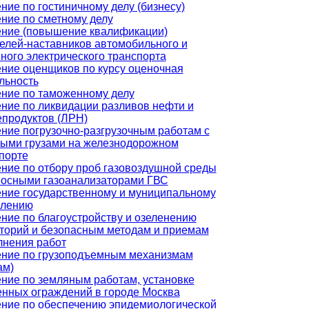
ние по гостиничному делу (бизнесу)
ние по сметному делу
ние (повышение квалификации)
елей-наставников автомобильного и
ного электрического транспорта
ние оценщиков по курсу оценочная
льность
ние по таможенному делу
ние по ликвидации разливов нефти и
продуктов (ЛРН)
ние погрузочно-разгрузочным работам с
ыми грузами на железнодорожном
порте
ние по отбору проб газовоздушной среды
осными газоанализаторами ГВС
ние государственному и муниципальному
влению
ние по благоустройству и озеленению
торий и безопасным методам и приемам
нения работ
ние по грузоподъемным механизмам
ам)
ние по земляным работам, установке
нных ограждений в городе Москва
ние по обеспечению эпидемиологической