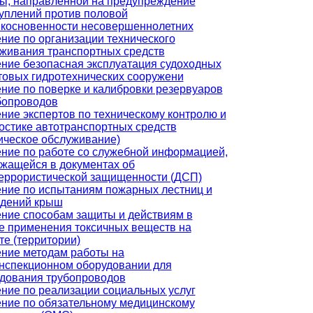
ы, направленной на предупреждение
уплений против половой
косновенности несовершеннолетних
ние по организации технического
живания транспортных средств
ние безопасная эксплуатация судоходных
товых гидротехнических сооружени
ние по поверке и калибровки резервуаров
бопроводов
ние экспертов по техническому контролю и
остике автотранспортных средств
ическое обслуживание)
ние по работе со служебной информацией,
жащейся в документах об
еррористической защищенности (ДСП)
ние по испытаниям пожарных лестниц и
ждений крыш
ние способам защиты и действиям в
е применения токсичных веществ на
те (территории)
ние методам работы на
нспекционном оборудовании для
дования трубопроводов
ние по реализации социальных услуг
ние по обязательному медицинскому