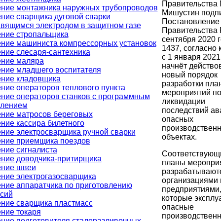
Правительства
ние монтажника наружных трубопроводов
Мишустин подп
ние сварщика дуговой сварки
Постановление
вящимся электродом в защитном газе
Правительства 
ние стропальщика
сентября 2020 
ние машиниста компрессорных установок
1437, согласно 
ние слесаря-сантехника
с 1 января 2021
ние маляра
начнёт действо
ние младшего воспитателя
новый порядок
ние кладовщика
разработки пла
ние операторов теплового пункта
мероприятий п
ние операторов станков с программным
ликвидации
влением
последствий ав
ние матросов береговых
опасных
ние кассира билетного
производствен
ние электросварщика ручной сварки
объектах.
ние приемщика поездов
ние сигналиста
Соответствующ
ние доводчика-притирщика
планы меропри
ение швеи
разрабатывают
ние электрогазосварщика
организациями 
ние аппаратчика по приготовлению
предприятиями
сий
которые эксплу
ние сварщика пластмасс
опасные
ние токаря
производствен
ние подготовителя сталеразливочных