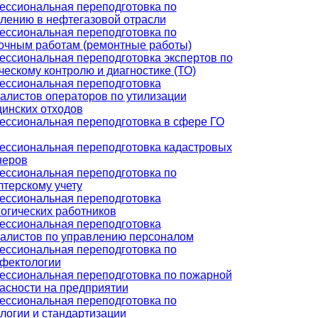
ссиональная переподготовка по
лению в нефтегазовой отрасли
ссиональная переподготовка по
очным работам (ремонтные работы)
ссиональная переподготовка экспертов по
ческому контролю и диагностике (ТО)
ссиональная переподготовка
алистов операторов по утилизации
инских отходов
ссиональная переподготовка в сфере ГО
ссиональная переподготовка кадастровых
неров
ссиональная переподготовка по
лтерскому учету
ссиональная переподготовка
огических работников
ссиональная переподготовка
алистов по управлению персоналом
ссиональная переподготовка по
фектологии
ссиональная переподготовка по пожарной
асности на предприятии
ссиональная переподготовка по
логии и стандартизации