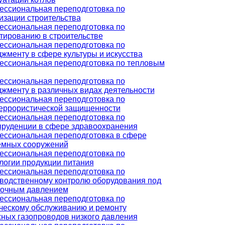
ссиональная переподготовка по
изации строительства
ссиональная переподготовка по
тированию в строительстве
ссиональная переподготовка по
жменту в сфере культуры и искусства
ссиональная переподготовка по тепловым
ссиональная переподготовка по
жменту в различных видах деятельности
ссиональная переподготовка по
еррористической защищенности
ссиональная переподготовка по
руденции в сфере здравоохранения
ссиональная переподготовка в сфере
емных сооружений
ссиональная переподготовка по
логии продукции питания
ссиональная переподготовка по
водственному контролю оборудования под
точным давлением
ссиональная переподготовка по
ческому обслуживанию и ремонту
ных газопроводов низкого давления