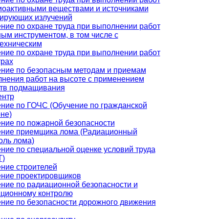
иоактивными веществами и источниками
ирующих излучений
ние по охране труда при выполнении работ
ным инструментом, в том числе с
ехническим
ние по охране труда при выполнении работ
трах
ние по безопасным методам и приемам
нения работ на высоте с применением
тв подмащивания
ентр
ние по ГОЧС (Обучение по гражданской
не)
ние по пожарной безопасности
ние приемщика лома (Радиационный
оль лома)
ние по специальной оценке условий труда
Т)
ние строителей
ние проектировщиков
ние по радиационной безопасности и
ционному контролю
ние по безопасности дорожного движения