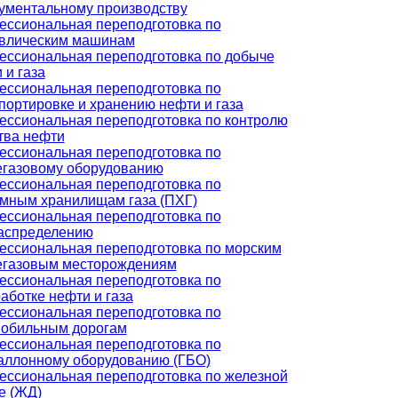
ументальному производству
ссиональная переподготовка по
авлическим машинам
ссиональная переподготовка по добыче
 и газа
ссиональная переподготовка по
портировке и хранению нефти и газа
ссиональная переподготовка по контролю
тва нефти
ссиональная переподготовка по
газовому оборудованию
ссиональная переподготовка по
мным хранилищам газа (ПХГ)
ссиональная переподготовка по
аспределению
ссиональная переподготовка по морским
егазовым месторождениям
ссиональная переподготовка по
аботке нефти и газа
ссиональная переподготовка по
мобильным дорогам
ссиональная переподготовка по
аллонному оборудованию (ГБО)
ссиональная переподготовка по железной
е (ЖД)