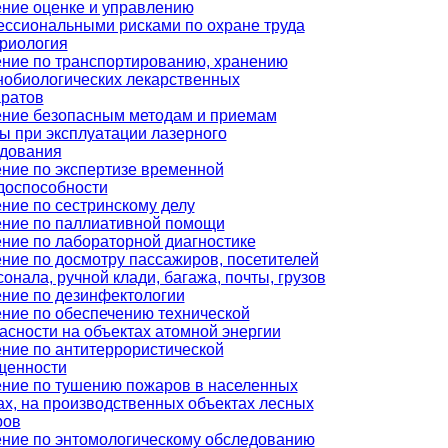
ние оценке и управлению
ссиональными рисками по охране труда
риология
ние по транспортированию, хранению
обиологических лекарственных
ратов
ние безопасным методам и приемам
ы при эксплуатации лазерного
дования
ние по экспертизе временной
доспособности
ние по сестринскому делу
ние по паллиативной помощи
ние по лабораторной диагностике
ние по досмотру пассажиров, посетителей
сонала, ручной клади, багажа, почты, грузов
ние по дезинфектологии
ние по обеспечению технической
асности на объектах атомной энергии
ние по антитеррористической
щенности
ние по тушению пожаров в населенных
ах, на производственных объектах лесных
ров
ние по энтомологическому обследованию