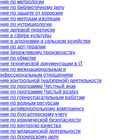
ние по метрологии
ние по библиотечному делу
ние по защите от коррозии
ние по методам изоляции
ние по нутрициологии
ние деловой переписке
ние в сфере культуры
ние в агрономии и сельском хозяйстве
ние по арт-терапии
ние бережливому производству
ние по обмотке
ние технической документации в IT
ние по межнациональным и
онфессиональным отношениям
ние контрольной (надзорной) деятельности
ние по программе Честный знак
ние по программе Чистый воздух
ние по горноспасательным работам
ние по водным ресурсам
ние антимонопольному комплаенсу
ние по бухгалтерскому учету
ние по юридической безопасности
ние по контролю качества
ние по медицинской деятельности
ние по брокерскому делу