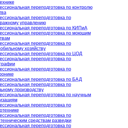
ехнике
ссиональная переподготовка по контролю
тва
ссиональная переподготовка по
тражному управлению
ссиональная переподготовка по КИПиА
ссиональная переподготовка по моющим
твам
ссиональная переподготовка по
обильному хозяйству
ссиональная переподготовка по ЦОД
ссиональная переподготовка по
графии
ссиональная переподготовка по
ронике
ссиональная переподготовка по БАД
ссиональная переподготовка по
ьному производству
ссиональная переподготовка по научным
изациям
ссиональная переподготовка по
отехнике
ссиональная переподготовка по
техническим средствам разведки
ссиональная переподготовка по