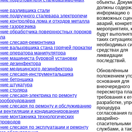
объекты. Докум
должны содерж
ние разливщика стали
информацию о
ние подручного сталевара электропечи
возможных сце
ние контролёра лома и отходов металла
аварий, конкре
ние газорезчика
мероприятиях, 
ние обработчика поверхностных пороков
будут выполнят
ла
таких ситуациях
ние слесаря-ремонтника
необходимых си
ние вальцовщика стана горячей прокатки
средствах для
ние оператора манипулятора
ликвидации
ние машиниста буровой установки
последствий.
ние дезинфектора
ние медицинского дезинфектора
Обновлённым
ние слесаря-инструментальщика
положением ут
ние бетонщика
основания для
ние штукатура
внеочередного
ние столяра
пересмотра пла
ние слесаря-электрика по ремонту
требования к ег
рооборудования
разработке, уп
ние слесаря по ремонту и обслуживанию
процедура
м вентиляции и кондиционирования
согласования п
ние монтажника технологических
аварийно-
проводов
спасительными
ние слесаря по эксплуатации и ремонту
службами, а та