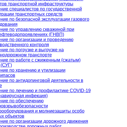
тов транспортной инфраструктуры
ние специалистов по государственной
трации транспортных средств
ние по безопасной эксплуатации газового
дования
ние по управлению скважиной при
ефтеводопроявлениях (ГНВП)
ние по организации и проведению
водственного контроля
ние по погрузке и выгрузке на
нодорожном транспорте
ние по работе с сжиженным (сжатым)
 (СУГ)
ние по хранению и утилизации
рипасов
ние по антидопинговой деятельности в
е
ние по лечению и профилактике COVID-19
навирусная инфекция)
ние по обеспечению
овзрывобезопасности
рооборудования и молниезащиты особо
х объектов
ние по организации дорожного движения
роизводстве дорожных работ