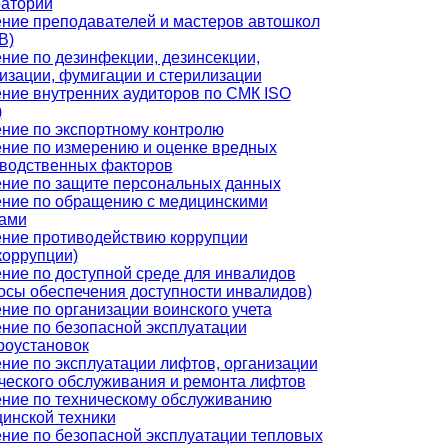
аторий
ние преподавателей и мастеров автошкол
В)
ние по дезинфекции, дезинсекции,
изации, фумигации и стерилизации
ние внутренних аудиторов по СМК ISO
)
ние по экспортному контролю
ние по измерению и оценке вредных
водственных факторов
ние по защите персональных данных
ние по обращению с медицинскими
ами
ние противодействию коррупции
коррупции)
ние по доступной среде для инвалидов
осы обеспечения доступности инвалидов)
ние по организации воинского учета
ние по безопасной эксплуатации
роустановок
ние по эксплуатации лифтов, организации
ческого обслуживания и ремонта лифтов
ние по техническому обслуживанию
инской техники
ние по безопасной эксплуатации тепловых