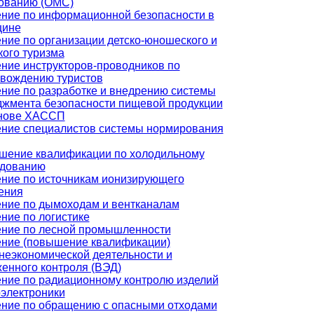
ованию (ОМС)
ние по информационной безопасности в
цине
ние по организации детско-юношеского и
кого туризма
ние инструкторов-проводников по
вождению туристов
ние по разработке и внедрению системы
жмента безопасности пищевой продукции
снове ХАССП
ние специалистов системы нормирования
ение квалификации по холодильному
удованию
ние по источникам ионизирующего
ения
ние по дымоходам и вентканалам
ние по логистике
ние по лесной промышленности
ние (повышение квалификации)
еэкономической деятельности и
енного контроля (ВЭД)
ние по радиационному контролю изделий
электроники
ние по обращению с опасными отходами