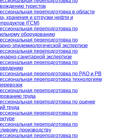
ссиональная переподготовка по
вождению туристов
ссиональная переподготовка в области
а, хранения и отгрузки нефти и
продуктов (ГСМ)
ссиональная переподготовка по
ильному оборудованию
ссиональная переподготовка по
арно-эпидемиологической экспертизе
ссиональная переподготовка по
инарно-санитарной экспертизе
ссиональная переподготовка по
роведению
ссиональная переподготовка по РАО и РВ
ссиональная переподготовка технологиям
перевозок
ссиональная переподготовка по
рованию труда
ссиональная переподготовка по оценке
ий труда
ссиональная переподготовка по
ектуре
ссиональная переподготовка по
ливому производству
ссиональная переподготовка по