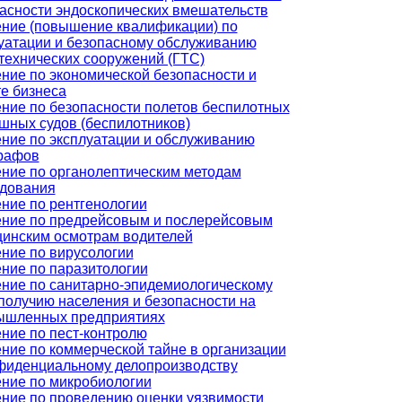
асности эндоскопических вмешательств
ние (повышение квалификации) по
уатации и безопасному обслуживанию
технических сооружений (ГТС)
ние по экономической безопасности и
е бизнеса
ние по безопасности полетов беспилотных
шных судов (беспилотников)
ние по эксплуатации и обслуживанию
рафов
ние по органолептическим методам
дования
ние по рентгенологии
ние по предрейсовым и послерейсовым
инским осмотрам водителей
ние по вирусологии
ние по паразитологии
ние по санитарно-эпидемиологическому
получию населения и безопасности на
ышленных предприятиях
ние по пест-контролю
ние по коммерческой тайне в организации
фиденциальному делопроизводству
ние по микробиологии
ние по проведению оценки уязвимости