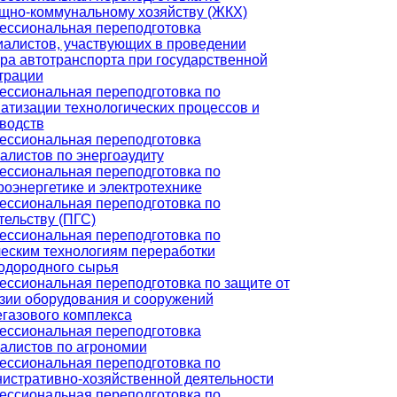
но-коммунальному хозяйству (ЖКХ)
ссиональная переподготовка
алистов, участвующих в проведении
ра автотранспорта при государственной
трации
ссиональная переподготовка по
атизации технологических процессов и
водств
ссиональная переподготовка
алистов по энергоаудиту
ссиональная переподготовка по
роэнергетике и электротехнике
ссиональная переподготовка по
тельству (ПГС)
ссиональная переподготовка по
еским технологиям переработки
одородного сырья
ссиональная переподготовка по защите от
зии оборудования и сооружений
газового комплекса
ссиональная переподготовка
алистов по агрономии
ссиональная переподготовка по
истративно-хозяйственной деятельности
ссиональная переподготовка по