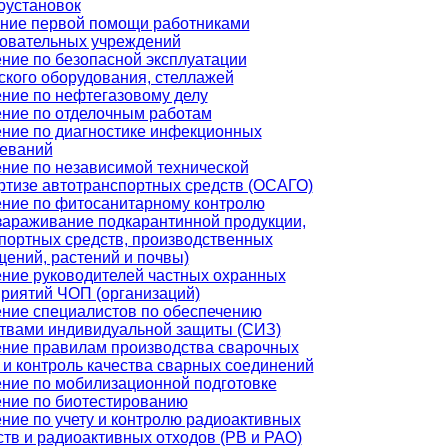
оустановок
ние первой помощи работниками
овательных учреждений
ние по безопасной эксплуатации
ского оборудования, стеллажей
ние по нефтегазовому делу
ние по отделочным работам
ние по диагностике инфекционных
еваний
ние по независимой технической
ртизе автотранспортных средств (ОСАГО)
ние по фитосанитарному контролю
зараживание подкарантинной продукции,
портных средств, производственных
ений, растений и почвы)
ние руководителей частных охранных
риятий ЧОП (организаций)
ние специалистов по обеспечению
твами индивидуальной защиты (СИЗ)
ние правилам производства сварочных
 и контроль качества сварных соединений
ние по мобилизационной подготовке
ние по биотестированию
ние по учету и контролю радиоактивных
тв и радиоактивных отходов (РВ и РАО)