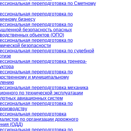
ссиональная переподготовка по Сметному
ссиональная переподготовка по
ничному бизнесу
ссиональная переподготовка по
шленной безопасность опасных
водственных объектов (ОПО)
ссиональная переподготовка по
мической безопасности
ссиональная переподготовка по судебной
ртизе
ссиональная переподготовка тренера-
уктора
ссиональная переподготовка по
арственному и муниципальному
влению
ссиональная переподготовка механика
ионного по технической эксплуатации
лотных авиационных систем
ссиональная переподготовка по
роизводству
ссиональная переподготовка
алистов по организации дорожного
ния (ОДД)
ссиональная переподготовка по