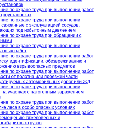
оустановок
ние по охране труда при выполнении работ
ктроустановках
ние по охране труда при выполнении
, связанные с эксплуатацией сосудов,
ающих под избыточным давлением
ние по охране труда при обращении с
тными
ние по охране труда при выполнении
азных работ
ние по охране труда при выполнении работ
иску, идентификации, обезвреживанию и
ожению взрывоопасных предметов
ние по охране труда при выполнении работ
зости от полотна или проезжей части
уатируемых автомобильных дорог или ЖД
ние по охране труда при выполнении
, на участках с патогенным заражением
ы
ние по охране труда при выполнении работ
лке леса в особо опасных условиях
ние по охране труда при выполнении работ
ремещению тяжеловесных и
огабаритных грузов
ние по охране труда при выполнении работ