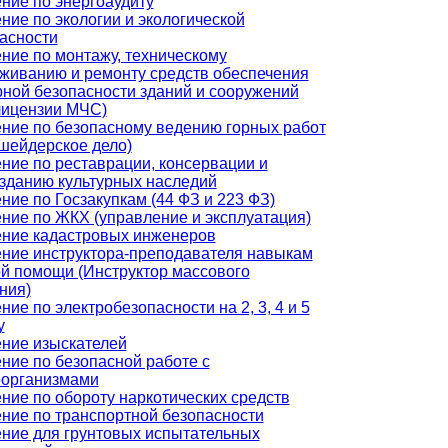
ние по энергоаудиту
ние по экологии и экологической
асности
ние по монтажу, техническому
живанию и ремонту средств обеспечения
ной безопасности зданий и сооружений
лицензии МЧС)
ние по безопасному ведению горных работ
шейдерское дело)
ние по реставрации, консервации и
зданию культурных наследий
ние по Госзакупкам (44 ФЗ и 223 ФЗ)
ние по ЖКХ (управление и эксплуатация)
ние кадастровых инженеров
ние инструктора-преподавателя навыкам
й помощи (Инструктор массового
ния)
ние по электробезопасности на 2, 3, 4 и 5
у
ние изыскателей
ние по безопасной работе с
оорганизмами
ние по обороту наркотических средств
ние по транспортной безопасности
ние для грунтовых испытательных