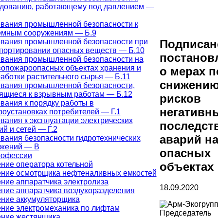
дованию, работающему под давлением —
вания промышленной безопасности к
емным сооружениям — Б.9
вания промышленной безопасности при
Подписан
портировании опасных веществ — Б.10
постанов
вания промышленной безопасности на
опожароопасных объектах хранения и
о мерах п
аботки растительного сырья — Б.11
снижени
вания промышленной безопасности,
ящиеся к взрывным работам — Б.12
рисков
вания к порядку работы в
негативн
роустановках потребителей — Г.1
вания к эксплуатации электрических
последст
ий и сетей — Г.2
аварий н
вания безопасности гидротехнических
ужений — В
опасных
рофессии
ние оператора котельной
объектах
ние осмотрщика нефтеналивных емкостей
ние аппаратчика электролиза
18.09.2020
ние аппаратчика воздухоразделения
ние аккумуляторщика
ние электромеханика по лифтам
Председатель
ние жестянщика