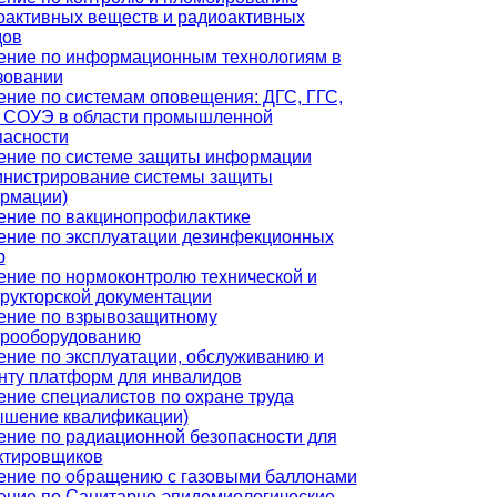
оактивных веществ и радиоактивных
дов
ение по информационным технологиям в
зовании
ение по системам оповещения: ДГС, ГГС,
 СОУЭ в области промышленной
пасности
ение по системе защиты информации
инистрирование системы защиты
рмации)
ение по вакцинопрофилактике
ение по эксплуатации дезинфекционных
р
ение по нормоконтролю технической и
трукторской документации
ение по взрывозащитному
трооборудованию
ение по эксплуатации, обслуживанию и
нту платформ для инвалидов
ение специалистов по охране труда
ышение квалификации)
ение по радиационной безопасности для
ктировщиков
ение по обращению с газовыми баллонами
ение по Санитарно-эпидемиологические