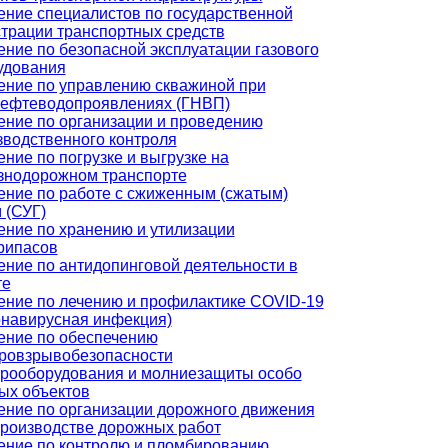
ение специалистов по государственной
страции транспортных средств
ение по безопасной эксплуатации газового
удования
ение по управлению скважиной при
нефтеводопроявлениях (ГНВП)
ение по организации и проведению
зводственного контроля
ние по погрузке и выгрузке на
знодорожном транспорте
ение по работе с сжиженным (сжатым)
 (СУГ)
ение по хранению и утилизации
рипасов
ение по антидопинговой деятельности в
те
ение по лечению и профилактике COVID-19
онавирусная инфекция)
ение по обеспечению
ровзрывобезопасности
трооборудования и молниезащиты особо
ых объектов
ение по организации дорожного движения
производстве дорожных работ
ение по контролю и пломбированию