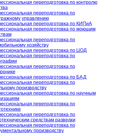
ессиональная переподготовка по контролю
ства
ессиональная переподготовка по
тражному управлению
ессиональная переподготовка по КИПиА
ессиональная переподготовка по моющим
ствам
ессиональная переподготовка по
мобильному хозяйству
ессиональная переподготовка по ЦОД
ессиональная переподготовка по
ографии
ессиональная переподготовка по
тронике
ессиональная переподготовка по БАД
ессиональная переподготовка по
льному производству
ессиональная переподготовка по научным
низациям
ессиональная переподготовка по
тотехнике
ессиональная переподготовка по
отехническим средствам разведки
ессиональная переподготовка по
рументальному производству