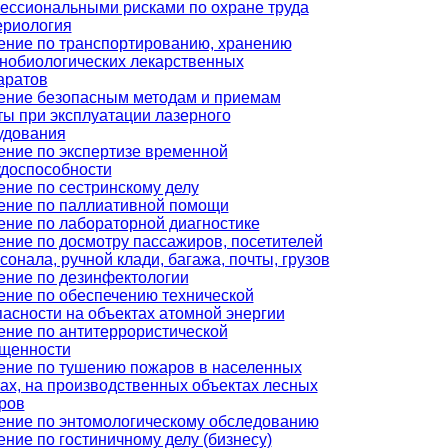
ессиональными рисками по охране труда
ериология
ение по транспортированию, хранению
нобиологических лекарственных
аратов
ение безопасным методам и приемам
ты при эксплуатации лазерного
удования
ение по экспертизе временной
удоспособности
ение по сестринскому делу
ение по паллиативной помощи
ение по лабораторной диагностике
ение по досмотру пассажиров, посетителей
сонала, ручной клади, багажа, почты, грузов
ение по дезинфектологии
ение по обеспечению технической
пасности на объектах атомной энергии
ение по антитеррористической
щенности
ение по тушению пожаров в населенных
тах, на производственных объектах лесных
ров
ение по энтомологическому обследованию
ние по гостиничному делу (бизнесу)