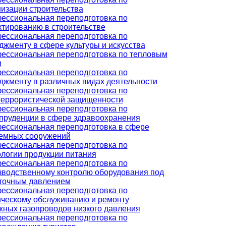
низации строительства
ессиональная переподготовка по
ктированию в строительстве
ессиональная переподготовка по
джменту в сфере культуры и искусства
ессиональная переподготовка по тепловым
м
ессиональная переподготовка по
джменту в различных видах деятельности
ессиональная переподготовка по
террористической защищенности
ессиональная переподготовка по
пруденции в сфере здравоохранения
ессиональная переподготовка в сфере
емных сооружений
ессиональная переподготовка по
ологии продукции питания
ессиональная переподготовка по
зводственному контролю оборудования под
точным давлением
ессиональная переподготовка по
ическому обслуживанию и ремонту
жных газопроводов низкого давления
ессиональная переподготовка по