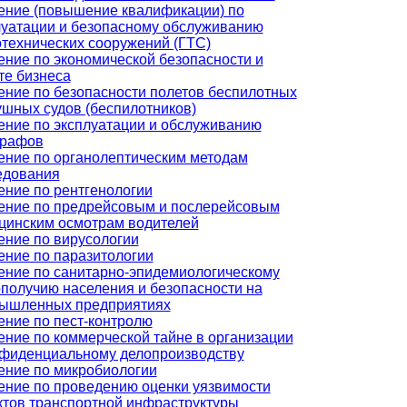
ение (повышение квалификации) по
луатации и безопасному обслуживанию
отехнических сооружений (ГТС)
ение по экономической безопасности и
те бизнеса
ение по безопасности полетов беспилотных
ушных судов (беспилотников)
ение по эксплуатации и обслуживанию
графов
ение по органолептическим методам
едования
ение по рентгенологии
ение по предрейсовым и послерейсовым
цинским осмотрам водителей
ение по вирусологии
ение по паразитологии
ение по санитарно-эпидемиологическому
ополучию населения и безопасности на
ышленных предприятиях
ение по пест-контролю
ение по коммерческой тайне в организации
нфиденциальному делопроизводству
ение по микробиологии
ение по проведению оценки уязвимости
ктов транспортной инфраструктуры