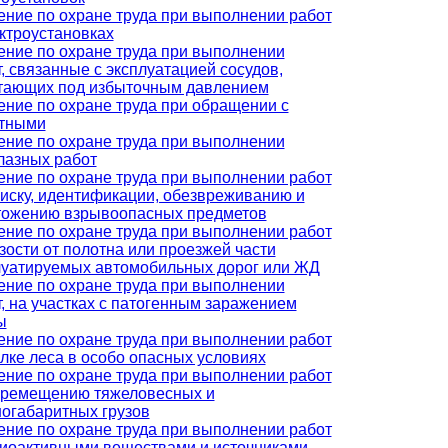
ение по охране труда при выполнении работ
ектроустановках
ение по охране труда при выполнении
, связанные с эксплуатацией сосудов,
тающих под избыточным давлением
ение по охране труда при обращении с
тными
ение по охране труда при выполнении
лазных работ
ение по охране труда при выполнении работ
оиску, идентификации, обезвреживанию и
тожению взрывоопасных предметов
ение по охране труда при выполнении работ
зости от полотна или проезжей части
луатируемых автомобильных дорог или ЖД
ение по охране труда при выполнении
, на участках с патогенным заражением
ы
ение по охране труда при выполнении работ
лке леса в особо опасных условиях
ение по охране труда при выполнении работ
еремещению тяжеловесных и
ногабаритных грузов
ение по охране труда при выполнении работ
диоактивными веществами и источниками