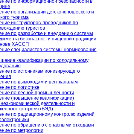
ение по информационной безопасности в
цине
ение по организации детско-юношеского и
кого туризма
ение инструкторов-проводников по
овождению туристов
ение по разработке и внедрению системы
джмента безопасности пищевой продукции
снове ХАССП
ение специалистов системы нормирования
а
шение квалификации по холодильному
удованию
ение по источникам ионизирующего
чения
ение по дымоходам и вентканалам
ение по логистике
ение по лесной промышленности
ение (повышение квалификации)
неэкономической деятельности и
женного контроля (ВЭД)
ение по радиационному контролю изделий
оэлектроники
ение по обращению с опасными отходами
ение по метрологии