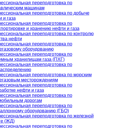
ессиональная переподготовка по
авлическим машинам
ессиональная переподготовка по добыче
 и газа
ессиональная переподготовка по
спортировке и хранению нефти и газа
ессиональная переподготовка по контролю
ства нефти
ессиональная переподготовка по
егазовому оборудованию
ессиональная переподготовка по
емным хранилищам газа (ПХГ)
ессиональная переподготовка по
распределению
ессиональная переподготовка по морским
егазовым месторождениям
ессиональная переподготовка по
аботке нефти и газа
ессиональная переподготовка по
мобильным дорогам
ессиональная переподготовка по
баллонному оборудованию (ГБО)
ессиональная переподготовка по железной
ге (ЖД)
ессиональная переподготовка по