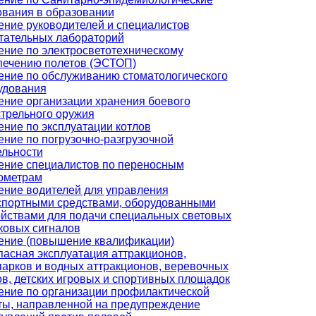
ования в образовании
ение руководителей и специалистов
тательных лабораторий
ение по электросветотехническому
печению полетов (ЭСТОП)
ение по обслуживанию стоматологического
удования
ение организации хранения боевого
стрельного оружия
ение по эксплуатации котлов
ение по погрузочно-разгрузочной
ельности
ение специалистов по переносным
ометрам
ение водителей для управления
спортными средствами, оборудованными
ойствами для подачи специальных световых
уковых сигналов
ение (повышение квалификации)
пасная эксплуатация аттракционов,
парков и водных аттракционов, веревочных
ов, детских игровых и спортивных площадок
ение по организации профилактической
ты, направленной на предупреждение