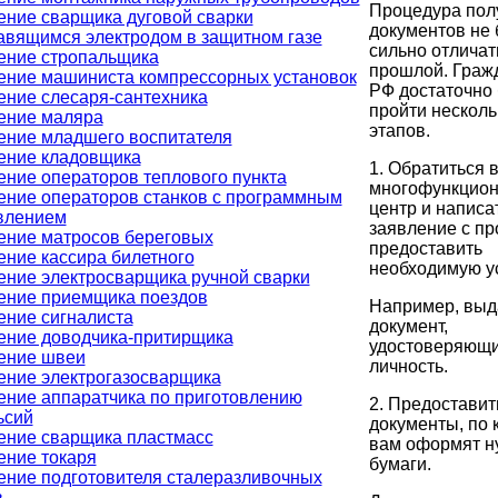
Процедура пол
ение сварщика дуговой сварки
документов не 
авящимся электродом в защитном газе
сильно отличат
ение стропальщика
прошлой. Граж
ение машиниста компрессорных установок
РФ достаточно 
ение слесаря-сантехника
пройти несколь
ение маляра
этапов.
ение младшего воспитателя
ение кладовщика
1. Обратиться 
ение операторов теплового пункта
многофункцио
ение операторов станков с программным
центр и написа
влением
заявление с пр
ение матросов береговых
предоставить
ение кассира билетного
необходимую ус
ение электросварщика ручной сварки
ение приемщика поездов
Например, выд
ение сигналиста
документ,
ение доводчика-притирщика
удостоверяющ
ение швеи
личность.
ение электрогазосварщика
ение аппаратчика по приготовлению
2. Предоставит
ьсий
документы, по
ение сварщика пластмасс
вам оформят 
ение токаря
бумаги.
ение подготовителя сталеразливочных
в