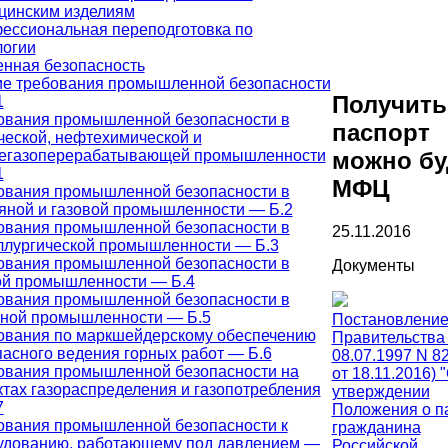
цинским изделиям
ессиональная переподготовка по
логии
нная безопасность
е требования промышленной безопасности
Получить
1
ования промышленной безопасности в
паспорт
ческой, нефтехимической и
егазоперерабатывающей промышленности
можно бу
1
МФЦ
ования промышленной безопасности в
яной и газовой промышленности — Б.2
ования промышленной безопасности в
25.11.2016
ллургической промышленности — Б.3
ования промышленной безопасности в
Документы
ой промышленности — Б.4
ования промышленной безопасности в
ьной промышленности — Б.5
Постановлени
ования по маркшейдерскому обеспечению
Правительства
пасного ведения горных работ — Б.6
08.07.1997 N 82
ования промышленной безопасности на
от 18.11.2016) 
ктах газораспределения и газопотребления
утверждении
7
Положения о п
ования промышленной безопасности к
гражданина
удованию, работающему под давлением —
Российской