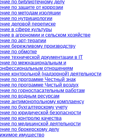
ение по библиотечному делу
ение по защите от коррозии
ение по методам изоляции
ение по нутрициологии
ение деловой переписке
ение в сфере культуры
ение в агрономии и сельском хозяйстве
ение по арт-терапии
ение бережливому производству
ение по обмотке
ение технической документации в IT
ение по межнациональным и
онфессиональным отношениям
ение контрольной (надзорной) деятельности
ение по программе Честный знак
ение по программе Чистый воздух
ение по горноспасательным работам
ение по водным ресурсам
ение антимонопольному комплаенсу
ние по бухгалтерскому учету
ение по юридической безопасности
ение по контролю качества
ение по медицинской деятельности
ение по брокерскому делу
ижимое имущество