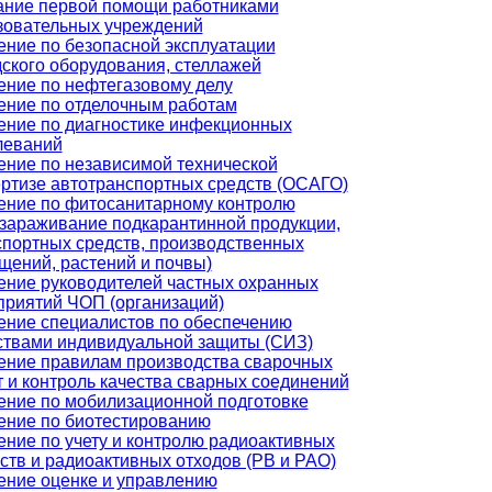
ание первой помощи работниками
зовательных учреждений
ение по безопасной эксплуатации
дского оборудования, стеллажей
ение по нефтегазовому делу
ение по отделочным работам
ение по диагностике инфекционных
леваний
ение по независимой технической
ертизе автотранспортных средств (ОСАГО)
ение по фитосанитарному контролю
ззараживание подкарантинной продукции,
спортных средств, производственных
щений, растений и почвы)
ение руководителей частных охранных
приятий ЧОП (организаций)
ение специалистов по обеспечению
ствами индивидуальной защиты (СИЗ)
ение правилам производства сварочных
т и контроль качества сварных соединений
ение по мобилизационной подготовке
ение по биотестированию
ение по учету и контролю радиоактивных
ств и радиоактивных отходов (РВ и РАО)
ение оценке и управлению