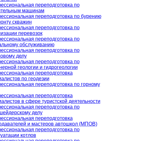
ессиональная переподготовка по
ительным машинам
ессиональная переподготовка по бурению
монту скважин
ессиональная переподготовка по
низации перевозок
ессиональная переподготовка по
альному обслуживанию
ессиональная переподготовка по
ховому делу
ессиональная переподготовка по
нерной геологии и гидрогеологии
ессиональная переподготовка
иалистов по геодезии
ессиональная переподготовка по горному
ессиональная переподготовка
иалистов в сфере туристской деятельности
ессиональная переподготовка по
шейдерскому делу
ессиональная переподготовка
одавателей и мастеров автошкол (МПОВ)
ессиональная переподготовка по
луатации котлов
ессиональная переподготовка по