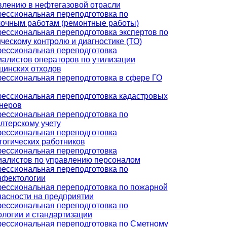
влению в нефтегазовой отрасли
ессиональная переподготовка по
лочным работам (ремонтные работы)
ессиональная переподготовка экспертов по
ческому контролю и диагностике (ТО)
ессиональная переподготовка
иалистов операторов по утилизации
цинских отходов
ессиональная переподготовка в сфере ГО
ессиональная переподготовка кадастровых
неров
ессиональная переподготовка по
лтерскому учету
ессиональная переподготовка
гогических работников
ессиональная переподготовка
иалистов по управлению персоналом
ессиональная переподготовка по
нфектологии
ессиональная переподготовка по пожарной
пасности на предприятии
ессиональная переподготовка по
ологии и стандартизации
ессиональная переподготовка по Сметному