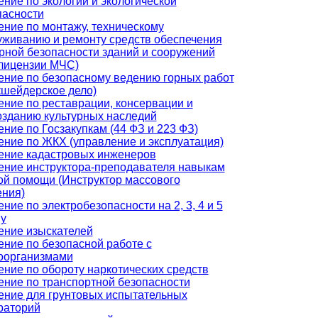
ние по экологии и экологической
пасности
ение по монтажу, техническому
уживанию и ремонту средств обеспечения
рной безопасности зданий и сооружений
 лицензии МЧС)
ение по безопасному ведению горных работ
кшейдерское дело)
ение по реставрации, консервации и
озданию культурных наследий
ние по Госзакупкам (44 ФЗ и 223 ФЗ)
ение по ЖКХ (управление и эксплуатация)
ение кадастровых инженеров
ение инструктора-преподавателя навыкам
ой помощи (Инструктор массового
ения)
ние по электробезопасности на 2, 3, 4 и 5
пу
ение изыскателей
ение по безопасной работе с
оорганизмами
ение по обороту наркотических средств
ение по транспортной безопасности
ение для грунтовых испытательных
раторий