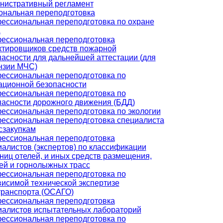
нистративный регламент
нальная переподготовка
ессиональная переподготовка по охране
а
ессиональная переподготовка
ктировщиков средств пожарной
пасности для дальнейшей аттестации (для
нзии МЧС)
ессиональная переподготовка по
ационной безопасности
ессиональная переподготовка по
пасности дорожного движения (БДД)
ессиональная переподготовка по экологии
ессиональная переподготовка специалиста
сзакупкам
ессиональная переподготовка
иалистов (экспертов) по классификации
ниц отелей, и иных средств размещения,
ей и горнолыжных трасс
ессиональная переподготовка по
висимой технической экспертизе
транспорта (ОСАГО)
ессиональная переподготовка
иалистов испытательных лабораторий
ессиональная переподготовка по