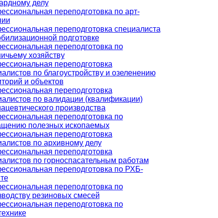
ардному делу
ессиональная переподготовка по арт-
пии
ессиональная переподготовка специалиста
обилизационной подготовке
ессиональная переподготовка по
ничьему хозяйству
ессиональная переподготовка
иалистов по благоустройству и озеленению
иторий и объектов
ессиональная переподготовка
иалистов по валидации (квалификации)
ацевтического производства
ессиональная переподготовка по
ащению полезных ископаемых
ессиональная переподготовка
иалистов по архивному делу
ессиональная переподготовка
иалистов по горноспасательным работам
ессиональная переподготовка по РХБ-
те
ессиональная переподготовка по
зводству резиновых смесей
ессиональная переподготовка по
технике