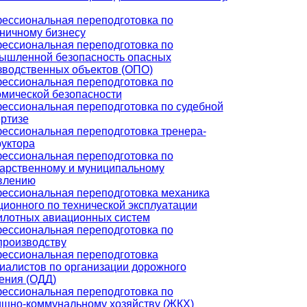
ессиональная переподготовка по
иничному бизнесу
ессиональная переподготовка по
ышленной безопасность опасных
зводственных объектов (ОПО)
ессиональная переподготовка по
омической безопасности
ессиональная переподготовка по судебной
ертизе
ессиональная переподготовка тренера-
руктора
ессиональная переподготовка по
дарственному и муниципальному
влению
ессиональная переподготовка механика
ционного по технической эксплуатации
илотных авиационных систем
ессиональная переподготовка по
производству
ессиональная переподготовка
иалистов по организации дорожного
ения (ОДД)
ессиональная переподготовка по
щно-коммунальному хозяйству (ЖКХ)