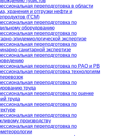
овождению туристов
ессиональная переподготовка в области
а, хранения и отгрузки нефти и
епродуктов (ГСМ)
ессиональная переподготовка по
дильному оборудованию
ессиональная переподготовка по
тарно-эпидемиологической экспертизе
ессиональная переподготовка по
ринарно-санитарной экспертизе
ессиональная переподготовка по
роведению
ессиональная переподготовка по РАО и РВ
ессиональная переподготовка технологиям
оперевозок
ессиональная переподготовка по
ированию труда
ессиональная переподготовка по оценке
вий труда
ессиональная переподготовка по
тектуре
ессиональная переподготовка по
жливому производству
ессиональная переподготовка по
ометеорологии