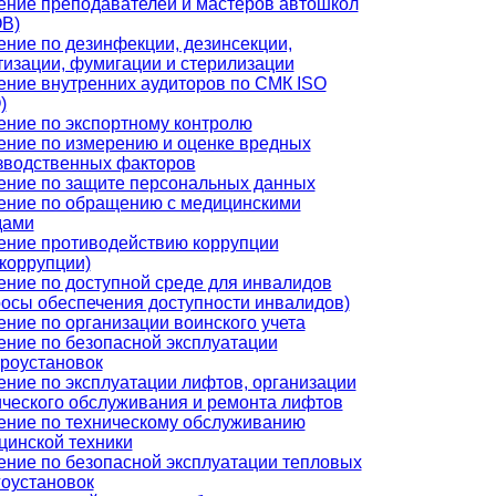
ение преподавателей и мастеров автошкол
В)
ение по дезинфекции, дезинсекции,
тизации, фумигации и стерилизации
ение внутренних аудиторов по СМК ISO
)
ение по экспортному контролю
ение по измерению и оценке вредных
зводственных факторов
ение по защите персональных данных
ение по обращению с медицинскими
дами
ение противодействию коррупции
икоррупции)
ение по доступной среде для инвалидов
росы обеспечения доступности инвалидов)
ение по организации воинского учета
ение по безопасной эксплуатации
троустановок
ение по эксплуатации лифтов, организации
ического обслуживания и ремонта лифтов
ение по техническому обслуживанию
цинской техники
ение по безопасной эксплуатации тепловых
гоустановок