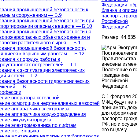
Федерации, об
ования промышленной безопасности к
бланка и описа
емным сооружениям — Б.9
паспорта граж
ования промышленной безопасности при
Российской
спортировании опасных веществ — Б.10
Федерации"
ования промышленной безопасности на
Размер: 44.635
вопожароопасных объектах хранения и
работки растительного сырья — Б.11
ования промышленной безопасности,
Постановлени
сящиеся к взрывным работам — Б.12
Правительства
ования к порядку работы в
внесены измен
троустановках потребителей — Г.1
Положение о п
ования к эксплуатации электрических
гражданина
ий и сетей — Г.2
Российской
ования безопасности гидротехнических
Федерации.
ужений — В
рофессии
С 1 февраля 20
ение оператора котельной
МФЦ будут не т
ение осмотрщика нефтеналивных емкостей
принимать док
ение аппаратчика электролиза
для оформлен
ение аппаратчика воздухоразделения
паспорта граж
ение аккумуляторщика
РФ, но и осуще
ение электромеханика по лифтам
его выдачу.
ение жестянщика
ение монтажника наружных трубопроводов