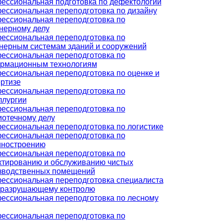
ессиональная подготовка по дефектологии
ессиональная переподготовка по дизайну
ессиональная переподготовка по
нерному делу
ессиональная переподготовка по
нерным системам зданий и сооружений
ессиональная переподготовка по
рмационным технологиям
ессиональная переподготовка по оценке и
ертизе
ессиональная переподготовка по
ллургии
ессиональная переподготовка по
иотечному делу
ессиональная переподготовка по логистике
ессиональная переподготовка по
ностроению
ессиональная переподготовка по
ктированию и обслуживанию чистых
зводственных помещений
ессиональная переподготовка специалиста
еразрушающему контролю
ессиональная переподготовка по лесному
ессиональная переподготовка по