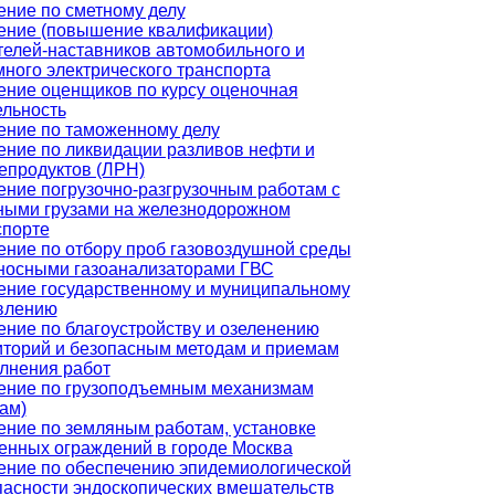
ение по сметному делу
ение (повышение квалификации)
телей-наставников автомобильного и
много электрического транспорта
ение оценщиков по курсу оценочная
ельность
ение по таможенному делу
ение по ликвидации разливов нефти и
епродуктов (ЛРН)
ение погрузочно-разгрузочным работам с
ными грузами на железнодорожном
спорте
ение по отбору проб газовоздушной среды
носными газоанализаторами ГВС
ение государственному и муниципальному
влению
ение по благоустройству и озеленению
иторий и безопасным методам и приемам
лнения работ
ение по грузоподъемным механизмам
ам)
ение по земляным работам, установке
енных ограждений в городе Москва
ение по обеспечению эпидемиологической
пасности эндоскопических вмешательств