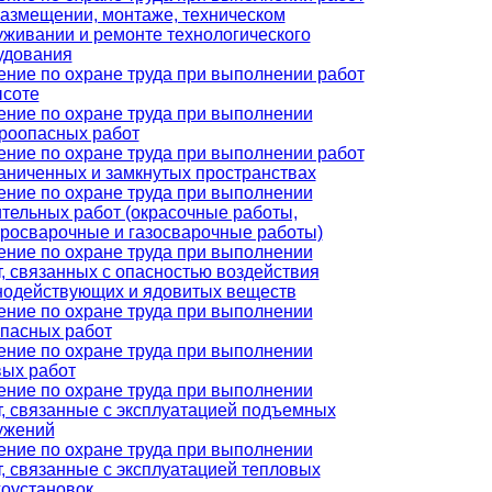
размещении, монтаже, техническом
уживании и ремонте технологического
удования
ение по охране труда при выполнении работ
ысоте
ение по охране труда при выполнении
роопасных работ
ение по охране труда при выполнении работ
раниченных и замкнутых пространствах
ение по охране труда при выполнении
ительных работ (окрасочные работы,
тросварочные и газосварочные работы)
ение по охране труда при выполнении
, связанных с опасностью воздействия
нодействующих и ядовитых веществ
ение по охране труда при выполнении
опасных работ
ение по охране труда при выполнении
вых работ
ение по охране труда при выполнении
т, связанные с эксплуатацией подъемных
ужений
ение по охране труда при выполнении
, связанные с эксплуатацией тепловых
гоустановок