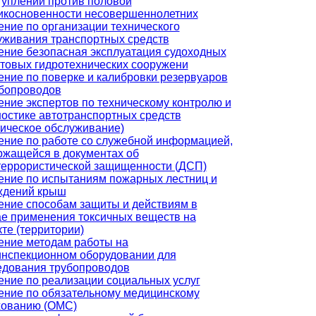
туплений против половой
икосновенности несовершеннолетних
ение по организации технического
уживания транспортных средств
ение безопасная эксплуатация судоходных
ртовых гидротехнических сооружени
ение по поверке и калибровки резервуаров
убопроводов
ение экспертов по техническому контролю и
ностике автотранспортных средств
ническое обслуживание)
ение по работе со служебной информацией,
ржащейся в документах об
террористической защищенности (ДСП)
ение по испытаниям пожарных лестниц и
ждений крыш
ение способам защиты и действиям в
ае применения токсичных веществ на
те (территории)
ение методам работы на
инспекционном оборудовании для
едования трубопроводов
ение по реализации социальных услуг
ение по обязательному медицинскому
хованию (ОМС)