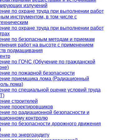
зирующих излучений
ение по охране труда при выполнении работ
ным инструментом, в том числе с
техническим
ение по охране труда при выполнении работ
трах
ение по безопасным методам и приемам
лнения работ на высоте с применением
ств подмащивания
ентр
ение по ГОЧС (Обучение по гражданской
оне)
ение по пожарной безопасности
ение приемщика лома (Радиационный
роль лома)
ение по специальной оценке условий труда
Т)
ение строителей
ение проектировщиков
ение по радиационной безопасности и
ационному контролю
ение по безопасности дорожного движения
)
ение по энергоаудиту