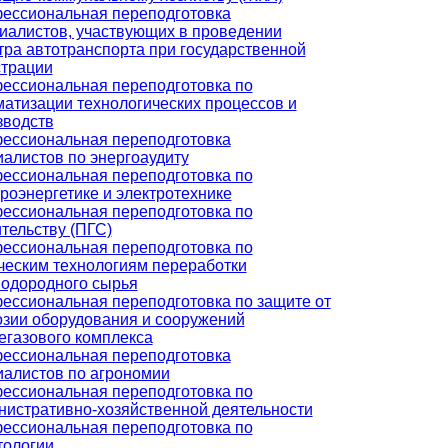
ессиональная переподготовка
иалистов, участвующих в проведении
тра автотранспорта при государственной
страции
ессиональная переподготовка по
матизации технологических процессов и
зводств
ессиональная переподготовка
иалистов по энергоаудиту
ессиональная переподготовка по
роэнергетике и электротехнике
ессиональная переподготовка по
тельству (ПГС)
ессиональная переподготовка по
ческим технологиям переработки
водородного сырья
ессиональная переподготовка по защите от
озии оборудования и сооружений
егазового комплекса
ессиональная переподготовка
иалистов по агрономии
ессиональная переподготовка по
нистративно-хозяйственной деятельности
ессиональная переподготовка по
тологии