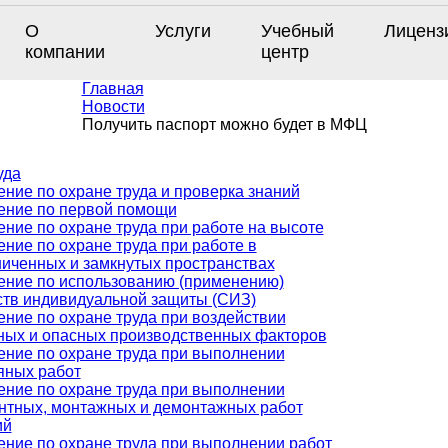
О
Услуги
Учебный
Лиценз
компании
центр
Главная
Новости
Получить паспорт можно будет в МФЦ
уда
ние по охране труда и проверка знаний
ение по первой помощи
ние по охране труда при работе на высоте
ние по охране труда при работе в
ниченных и замкнутых пространствах
ение по использованию (применению)
ств индивидуальной защиты (СИЗ)
ение по охране труда при воздействии
ных и опасных производственных факторов
ение по охране труда при выполнении
яных работ
ение по охране труда при выполнении
нтных, монтажных и демонтажных работ
ий
ение по охране труда при выполнении работ