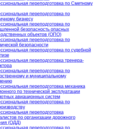
ссиональная переподготовка по Сметному
ссиональная переподготовка по
ичному бизнесу
ссиональная переподготовка по
шленной безопасность опасных
водственных объектов (ОПО)
ссиональная переподготовка по
ической безопасности
ссиональная переподготовка по судебной
тизе
ссиональная переподготовка тренера-
ктора
ссиональная переподготовка по
арственному и муниципальному
лению
ссиональная переподготовка механика
онного по технической эксплуатации
лотных авиационных систем
ссиональная переподготовка по
роизводству
ссиональная переподготовка
алистов по организации дорожного
ния (ОДД)
ссиональная переподготовка по