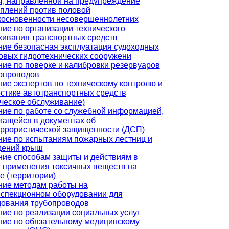
ы, направленной на предупреждение
плений против половой
косновенности несовершеннолетних
ие по организации технического
живания транспортных средств
ие безопасная эксплуатация судоходных
овых гидротехнических сооружени
ие по поверке и калибровки резервуаров
бопроводов
ие экспертов по техническому контролю и
стике автотранспортных средств
ческое обслуживание)
ие по работе со служебной информацией,
жащейся в документах об
еррористической защищенности (ДСП)
ние по испытаниям пожарных лестниц и
дений крыш
ние способам защиты и действиям в
 применения токсичных веществ на
е (территории)
ние методам работы на
нспекционном оборудовании для
дования трубопроводов
ие по реализации социальных услуг
ние по обязательному медицинскому