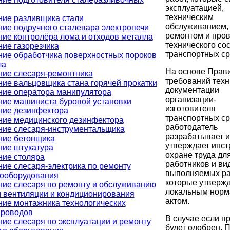
эксплуатацией,
техническим
ние разливщика стали
обслуживанием,
ие подручного сталевара электропечи
ремонтом и про
ие контролёра лома и отходов металла
технического со
ие газорезчика
транспортных ср
ние обработчика поверхностных пороков
ла
На основе Прав
ние слесаря-ремонтника
требований техн
ие вальцовщика стана горячей прокатки
документации
ние оператора манипулятора
организации-
ние машиниста буровой установки
изготовителя
ние дезинфектора
транспортных ср
ние медицинского дезинфектора
работодатель
ние слесаря-инструментальщика
разрабатывает и
ние бетонщика
утверждает инст
ние штукатура
охране труда дл
ние столяра
работников и ви
ие слесаря-электрика по ремонту
выполняемых ра
рооборудования
которые утверж
ние слесаря по ремонту и обслуживанию
локальным нор
м вентиляции и кондиционирования
актом.
ние монтажника технологических
проводов
В случае если п
ие слесаря по эксплуатации и ремонту
будет одобрен, 