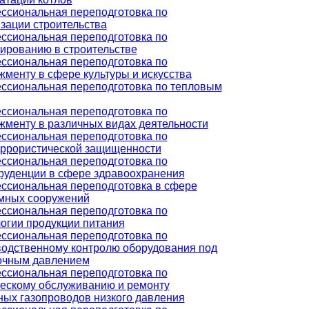
ссиональная переподготовка по
зации строительства
ссиональная переподготовка по
ированию в строительстве
ссиональная переподготовка по
менту в сфере культуры и искусства
ссиональная переподготовка по тепловым
ссиональная переподготовка по
менту в различных видах деятельности
ссиональная переподготовка по
еррористической защищенности
ссиональная переподготовка по
руденции в сфере здравоохранения
ссиональная переподготовка в сфере
мных сооружений
ссиональная переподготовка по
огии продукции питания
ссиональная переподготовка по
водственному контролю оборудования под
очным давлением
ссиональная переподготовка по
ческому обслуживанию и ремонту
ых газопроводов низкого давления