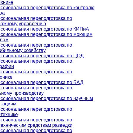
ехнике
ссиональная переподготовка по контролю
ва
ссиональная переподготовка по
ражному управлению
ссиональная переподготовка по КИПиА
ссиональная переподготовка по моющим
твам
ссиональная переподготовка по
обильному хозяйству
ссиональная переподготовка по ЦОД
ссиональная переподготовка по
графии
ссиональная переподготовка по
онике
ссиональная переподготовка по БАД
ссиональная переподготовка по
ьному производству
ссиональная переподготовка по научным
изациям
ссиональная переподготовка по
отехнике
ссиональная переподготовка по
ехническим средствам разведки
ссиональная переподготовка по