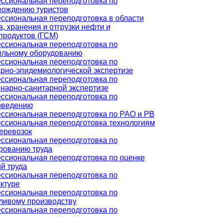
ссиональная переподготовка по
вождению туристов
ссиональная переподготовка в области
, хранения и отгрузки нефти и
продуктов (ГСМ)
ссиональная переподготовка по
ильному оборудованию
ссиональная переподготовка по
рно-эпидемиологической экспертизе
ссиональная переподготовка по
нарно-санитарной экспертизе
ссиональная переподготовка по
оведению
ссиональная переподготовка по РАО и РВ
ссиональная переподготовка технологиям
еревозок
ссиональная переподготовка по
рованию труда
ссиональная переподготовка по оценке
й труда
ссиональная переподготовка по
ктуре
ссиональная переподготовка по
ливому производству
ссиональная переподготовка по