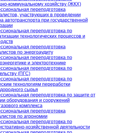
но-коммунальному хозяйству (ЖКХ)
ссиональная переподготовка
алистов, участвующих в проведении
а автотранспорта при государственной
трации
ссиональная переподготовка по
тизации технологических процессов и
водств
ссиональная переподготовка
листов по энергоаудиту
ссиональная переподготовка по
оэнергетике и электротехнике
ссиональная переподготовка по
ельству (ПГС)
ссиональная переподготовка по
еским технологиям переработки
одородного сырья
ссиональная переподготовка по защите от
ии оборудования и сооружений
азового комплекса
ссиональная переподготовка
листов по агрономии
ссиональная переподготовка по
стративно-хозяйственной деятельности
ссиональная переподготовка по