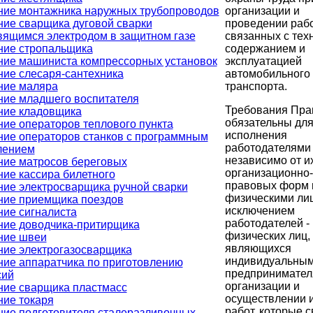
организации и
ние монтажника наружных трубопроводов
проведении рабо
ие сварщика дуговой сварки
связанных с тех
вящимся электродом в защитном газе
содержанием и
ние стропальщика
эксплуатацией
ние машиниста компрессорных установок
автомобильного
ие слесаря-сантехника
транспорта.
ние маляра
ние младшего воспитателя
Требования Пра
ние кладовщика
обязательны дл
ие операторов теплового пункта
исполнения
ние операторов станков с программным
работодателями
лением
независимо от и
ние матросов береговых
организационно-
ие кассира билетного
правовых форм 
ие электросварщика ручной сварки
физическими лиц
ние приемщика поездов
исключением
ние сигналиста
работодателей -
ние доводчика-притирщика
физических лиц,
ние швеи
являющихся
ние электрогазосварщика
индивидуальны
ние аппаратчика по приготовлению
предпринимател
сий
организации и
ние сварщика пластмасс
осуществлении 
ние токаря
работ, которые 
ние подготовителя сталеразливочных