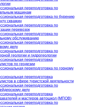
ологии
ссиональная переподготовка по
тельным машинам
ссиональная переподготовка по бурению
нту скважин
ссиональная переподготовка по
зации перевозок
ссиональная переподготовка по
льному обслуживанию
ссиональная переподготовка по
вому делу
ссиональная переподготовка по
рной геологии и гидрогеологии
ссиональная переподготовка
листов по геодезии
ссиональная переподготовка по горному
ссиональная переподготовка
листов в сфере туристской деятельности
ссиональная переподготовка по
ейдерскому делу
ссиональная переподготовка
давателей и мастеров автошкол (МПОВ)
ссиональная переподготовка по
атации котлов