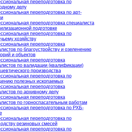
ссиональная переподготовка по
рдному делу
сиональная переподготовка по арт-
ии
ссиональная переподготовка специалиста
илизационной подготовке
ссиональная переподготовка по
чьему хозяйству
ссиональная переподготовка
листов по благоустройству и озеленению
орий и объектов
ссиональная переподготовка
листов по валидации (квалификации)
цевтического производства
ссиональная переподготовка по
щению полезных ископаемых
ссиональная переподготовка
листов по архивному делу
ссиональная переподготовка
алистов по горноспасательным работам
ссиональная переподготовка по РХБ-
е
ссиональная переподготовка по
водству резиновых смесей
ссиональная переподготовка по