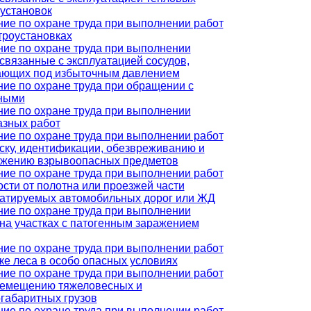
установок
ие по охране труда при выполнении работ
троустановках
ие по охране труда при выполнении
 связанные с эксплуатацией сосудов,
ающих под избыточным давлением
ие по охране труда при обращении с
ными
ие по охране труда при выполнении
азных работ
ие по охране труда при выполнении работ
ску, идентификации, обезвреживанию и
ожению взрывоопасных предметов
ие по охране труда при выполнении работ
ости от полотна или проезжей части
уатируемых автомобильных дорог или ЖД
ие по охране труда при выполнении
 на участках с патогенным заражением
ие по охране труда при выполнении работ
ке леса в особо опасных условиях
ие по охране труда при выполнении работ
ремещению тяжеловесных и
габаритных грузов
ие по охране труда при выполнении работ