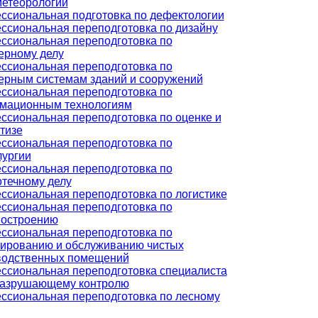
метеорологии
ссиональная подготовка по дефектологии
ссиональная переподготовка по дизайну
ссиональная переподготовка по
ерному делу
ссиональная переподготовка по
ерным системам зданий и сооружений
ссиональная переподготовка по
мационным технологиям
ссиональная переподготовка по оценке и
тизе
ссиональная переподготовка по
лургии
ссиональная переподготовка по
течному делу
сиональная переподготовка по логистике
ссиональная переподготовка по
остроению
ссиональная переподготовка по
тированию и обслуживанию чистых
водственных помещений
ссиональная переподготовка специалиста
разрушающему контролю
ссиональная переподготовка по лесному