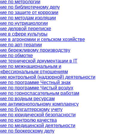
ие по метрологии
ие по библиотечному делу
ие по защите от коррозии
ние по методам изоляции
ие по нутрициологии
ние деловой переписке
ие в сфере культуры
ие в агрономии и сельском хозяйстве
ие по арт-терапии
ние бережливому производству
ние по обмотке
ие технической документации в IT
ние по межнациональным и
нфессиональным отношениям
ие контрольной (надзорной) деятельности
ие по программе Честный знак
ние по программе Чистый воздух
ние по горноспасательным работам
ние по водным ресурсам
ние антимонопольному комплаенсу
ие по бухгалтерскому учету
ие по юридической безопасности
ие по контролю качества
ие по медицинской деятельности
ие по брокерскому делу