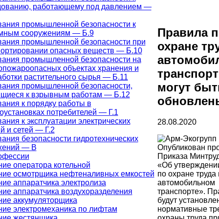
дованию, работающему под давлением —
вания промышленной безопасности к
Правила п
мным сооружениям — Б.9
вания промышленной безопасности при
охране тр
портировании опасных веществ — Б.10
автомоби
вания промышленной безопасности на
опожароопасных объектах хранения и
транспорт
ботки растительного сырья — Б.11
могут быт
вания промышленной безопасности,
ящиеся к взрывным работам — Б.12
обновлен
ания к порядку работы в
оустановках потребителей — Г.1
ания к эксплуатации электрических
28.08.2020
й и сетей — Г.2
ания безопасности гидротехнических
Опубликован пр
жений — В
Приказа Минтру
офессии
«Об утверждени
ие оператора котельной
по охране труда 
ние осмотрщика нефтеналивных емкостей
автомобильном
ие аппаратчика электролиза
транспорте». П
ние аппаратчика воздухоразделения
будут установле
ние аккумуляторщика
нормативные тр
ние электромеханика по лифтам
охраны труда пр
ние жестянщика