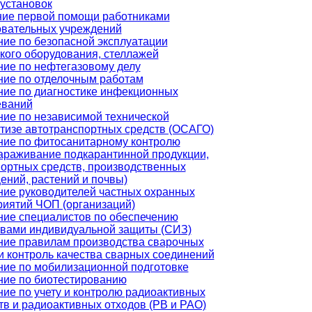
установок
ние первой помощи работниками
овательных учреждений
ие по безопасной эксплуатации
кого оборудования, стеллажей
ие по нефтегазовому делу
ние по отделочным работам
ние по диагностике инфекционных
еваний
ие по независимой технической
тизе автотранспортных средств (ОСАГО)
ние по фитосанитарному контролю
араживание подкарантинной продукции,
ортных средств, производственных
ний, растений и почвы)
ние руководителей частных охранных
иятий ЧОП (организаций)
ние специалистов по обеспечению
твами индивидуальной защиты (СИЗ)
ние правилам производства сварочных
и контроль качества сварных соединений
ние по мобилизационной подготовке
ние по биотестированию
ие по учету и контролю радиоактивных
в и радиоактивных отходов (РВ и РАО)