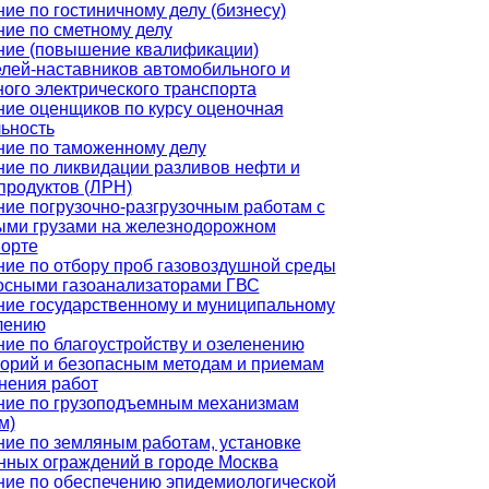
ие по гостиничному делу (бизнесу)
ие по сметному делу
ние (повышение квалификации)
лей-наставников автомобильного и
ого электрического транспорта
ие оценщиков по курсу оценочная
ьность
ние по таможенному делу
ие по ликвидации разливов нефти и
продуктов (ЛРН)
ие погрузочно-разгрузочным работам с
ыми грузами на железнодорожном
порте
ие по отбору проб газовоздушной среды
осными газоанализаторами ГВС
ние государственному и муниципальному
лению
ие по благоустройству и озеленению
торий и безопасным методам и приемам
нения работ
ние по грузоподъемным механизмам
м)
ие по земляным работам, установке
нных ограждений в городе Москва
ние по обеспечению эпидемиологической