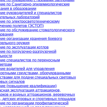
ние по Санитарно-эпидемиологические
ания в образовании
ие руководителей и специалистов
ательных лабораторий
ие по электросветотехническому
ечению полетов (ЭСТОП)
ние по обслуживанию стоматологического
дования
ие организации хранения боевого
рельного оружия
ие по эксплуатации котлов
ие по погрузочно-разгрузочной
ьности
ние специалистов по переносным
метрам
ние водителей для управления
портными средствами, оборудованными
ствами для подачи специальных световых
овых сигналов
ние (повышение квалификации)
сная эксплуатация аттракционов,
рков и водных аттракционов, веревочных
, детских игровых и спортивных площадок
ние по организации профилактической