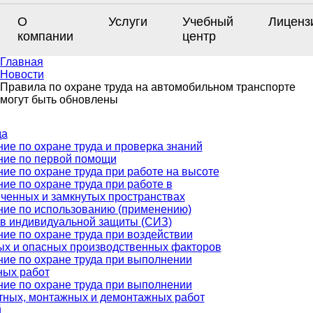
О
Услуги
Учебный
Лиценз
компании
центр
Главная
Новости
Правила по охране труда на автомобильном транспорте
могут быть обновлены
да
ие по охране труда и проверка знаний
ние по первой помощи
ие по охране труда при работе на высоте
ие по охране труда при работе в
ченных и замкнутых пространствах
ние по использованию (применению)
тв индивидуальной защиты (СИЗ)
ие по охране труда при воздействии
ых и опасных производственных факторов
ие по охране труда при выполнении
ных работ
ие по охране труда при выполнении
тных, монтажных и демонтажных работ
й