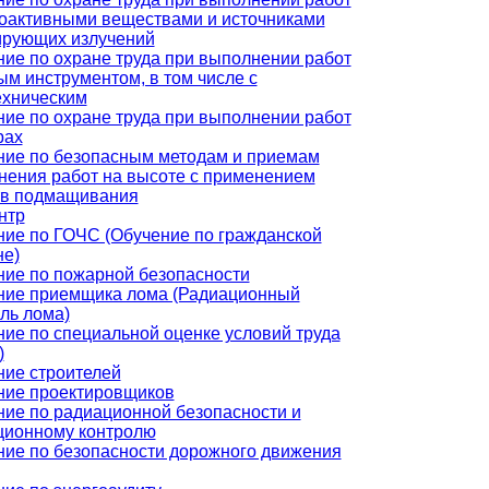
иоактивными веществами и источниками
ирующих излучений
ие по охране труда при выполнении работ
ым инструментом, в том числе с
ехническим
ие по охране труда при выполнении работ
рах
ние по безопасным методам и приемам
нения работ на высоте с применением
тв подмащивания
нтр
ие по ГОЧС (Обучение по гражданской
не)
ние по пожарной безопасности
ние приемщика лома (Радиационный
ль лома)
ие по специальной оценке условий труда
)
ние строителей
ние проектировщиков
ие по радиационной безопасности и
ционному контролю
ние по безопасности дорожного движения