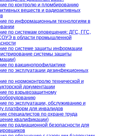
ние по контролю и пломбированию
активных веществ и радиоактивных
ов
ние по информационным технологиям в
овании
ие по системам оповещения: ДГС, ГГС,
СОУЭ в области промышленной
асности
ние по системе защиты информации
нистрирование системы защиты
мации)
ние по вакцинопрофилактике
ние по эксплуатации дезинфекционных
ие по нормоконтролю технической и
укторской документации
ние по взрывозащитному
рооборудованию
ие по эксплуатации, обслуживанию и
ту платформ для инвалидов
ие специалистов по охране труда
шение квалификации)
ие по радиационной безопасности для
тировщиков
ние по обращению с газовыми баллонами