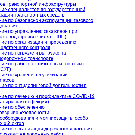
ов транспортной инфраструктуры
ие специалистов по государственной
рации транспортных средств
ие по безопасной эксплуатации газового
дования
ние по управлению скважиной при
ефтеводопроявлениях (ГНВП)
ие по организации и проведению
одственного контроля
ие по погрузке и выгрузке на
нодорожном транспорте
ие по работе с сжиженным (сжатым)
(СУГ)
ие по хранению и утилизации
ипасов
ие по антидопинговой деятельности в
е
ние по лечению и профилактике COVID-19
навирусная инфекция)
ние по обеспечению
овзрывобезопасности
рооборудования и молниезащиты особо
х объектов
ние по организации дорожного движения
роизводстве дорожных работ