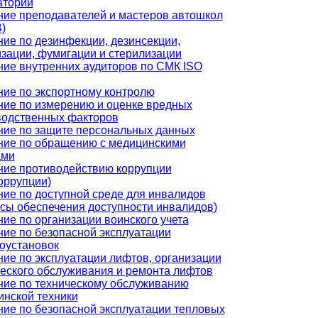
аторий
ние преподавателей и мастеров автошкол
)
ие по дезинфекции, дезинсекции,
зации, фумигации и стерилизации
ие внутренних аудиторов по СМК ISO
ие по экспортному контролю
ние по измерению и оценке вредных
водственных факторов
ние по защите персональных данных
ние по обращению с медицинскими
ами
ние противодействию коррупции
оррупции)
ие по доступной среде для инвалидов
сы обеспечения доступности инвалидов)
ие по организации воинского учета
ие по безопасной эксплуатации
оустановок
ие по эксплуатации лифтов, организации
еского обслуживания и ремонта лифтов
ние по техническому обслуживанию
инской техники
ие по безопасной эксплуатации тепловых