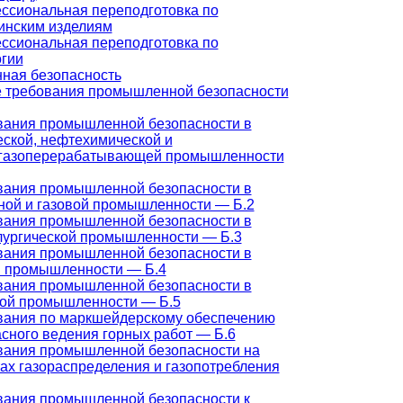
ссиональная переподготовка по
инским изделиям
ссиональная переподготовка по
огии
ая безопасность
 требования промышленной безопасности
вания промышленной безопасности в
ской, нефтехимической и
газоперерабатывающей промышленности
вания промышленной безопасности в
ной и газовой промышленности — Б.2
вания промышленной безопасности в
лургической промышленности — Б.3
вания промышленной безопасности в
й промышленности — Б.4
вания промышленной безопасности в
ной промышленности — Б.5
вания по маркшейдерскому обеспечению
сного ведения горных работ — Б.6
вания промышленной безопасности на
ах газораспределения и газопотребления
вания промышленной безопасности к