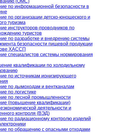
ованию (ОМС)
ние по информационной безопасности в
ине
ие по организации детско-юношеского и
ого туризма
ие инструкторов-проводников по
вождению туристов
ие по разработке и внедрению системы
жмента безопасности пищевой продукции
нове ХАССП
ние специалистов системы нормирования
ение квалификации по холодильному
дованию
ние по источникам ионизирующего
ения
ние по дымоходам и вентканалам
ие по логистике
ние по лесной промышленности
ние (повышение квалификации)
еэкономической деятельности и
нного контроля (ВЭД)
ние по радиационному контролю изделий
электроники
ние по обращению с опасными отходами