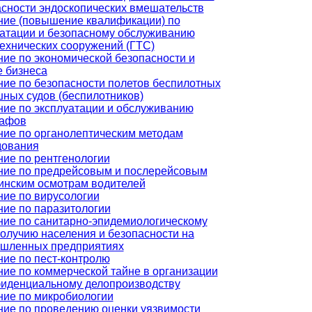
сности эндоскопических вмешательств
ние (повышение квалификации) по
уатации и безопасному обслуживанию
ехнических сооружений (ГТС)
ие по экономической безопасности и
е бизнеса
ие по безопасности полетов беспилотных
ных судов (беспилотников)
ие по эксплуатации и обслуживанию
рафов
ние по органолептическим методам
дования
ие по рентгенологии
ние по предрейсовым и послерейсовым
инским осмотрам водителей
ие по вирусологии
ие по паразитологии
ние по санитарно-эпидемиологическому
олучию населения и безопасности на
шленных предприятиях
ие по пест-контролю
ие по коммерческой тайне в организации
фиденциальному делопроизводству
ние по микробиологии
ние по проведению оценки уязвимости