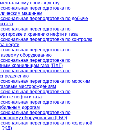
ументальному производству
ссиональная переподготовка по
влическим машинам
ссиональная переподготовка по добыче
и газа
ссиональная переподготовка по
ортировке и хранению нефти и газа
ссиональная переподготовка по контролю
ва нефти
ссиональная переподготовка по
газовому оборудованию
ссиональная переподготовка по
мным хранилищам газа (ПХГ)
ссиональная переподготовка по
аспределению
ссиональная переподготовка по морским
газовым месторождениям
ссиональная переподготовка по
ботке нефти и газа
ссиональная переподготовка по
обильным дорогам
ссиональная переподготовка по
аллонному оборудованию (ГБО)
ссиональная переподготовка по железной
 (ЖД)