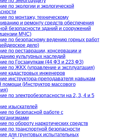
ие по энергоаудиту
ие по экологии и экологической
асности
ие по монтажу, техническому
иванию и ремонту средств обеспечения
ой безопасности зданий и сооружений
ицензии МЧС)
ие по безопасному ведению горных работ
ейдерское дело)
ие по реставрации, консервации и
зданию культурных наследий
ие по Госзакупкам (44 ФЗ и 223 ФЗ)
ие по ЖКХ (управление и эксплуатация)
ние кадастровых инженеров
ние инструктора-преподавателя навыкам
 помощи (Инструктор массового
ия)
ие по электробезопасности на 2, 3, 4 и 5
ние изыскателей
ие по безопасной работе с
организмами
ие по обороту наркотических средств
ие по транспортной безопасности
ние для грунтовых испытательных