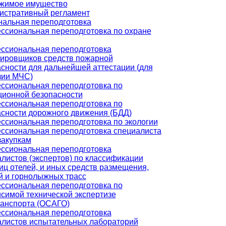
жимое имущество
истративный регламент
альная переподготовка
ссиональная переподготовка по охране
ссиональная переподготовка
тировщиков средств пожарной
сности для дальнейшей аттестации (для
зии МЧС)
ссиональная переподготовка по
ционной безопасности
ссиональная переподготовка по
сности дорожного движения (БДД)
ссиональная переподготовка по экологии
ссиональная переподготовка специалиста
закупкам
ссиональная переподготовка
листов (экспертов) по классификации
иц отелей, и иных средств размещения,
й и горнолыжных трасс
ссиональная переподготовка по
симой технической экспертизе
ранспорта (ОСАГО)
ссиональная переподготовка
алистов испытательных лабораторий