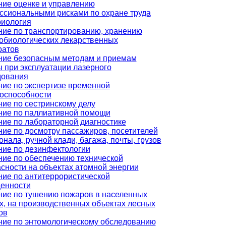
ние оценке и управлению
ссиональными рисками по охране труда
риология
ние по транспортированию, хранению
обиологических лекарственных
ратов
ние безопасным методам и приемам
 при эксплуатации лазерного
дования
ие по экспертизе временной
доспособности
ие по сестринскому делу
ние по паллиативной помощи
ие по лабораторной диагностике
ие по досмотру пассажиров, посетителей
онала, ручной клади, багажа, почты, грузов
ние по дезинфектологии
ие по обеспечению технической
сности на объектах атомной энергии
ие по антитеррористической
енности
ние по тушению пожаров в населенных
х, на производственных объектах лесных
ов
ние по энтомологическому обследованию