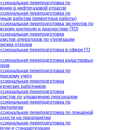
ссиональная переподготовка по
лению в нефтегазовой отрасли
ссиональная переподготовка по
очным работам (ремонтные работы)
ссиональная переподготовка экспертов по
ескому контролю и диагностике (ТО)
ссиональная переподготовка
листов операторов по утилизации
инских отходов
ссиональная переподготовка в сфере ГО
ссиональная переподготовка кадастровых
еров
ссиональная переподготовка по
терскому учету
ссиональная переподготовка
гических работников
ссиональная переподготовка
алистов по управлению персоналом
ссиональная переподготовка по
фектологии
ссиональная переподготовка по пожарной
сности на предприятии
ссиональная переподготовка по
огии и стандартизации