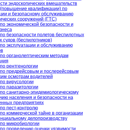
сти эндоскопических вмешательств
(повышение квалификации) по
ции и безопасному обслуживанию
ических сооружений (ГТС)
по экономической безопасности и
знеса
по безопасности полетов беспилотных
 судов (беспилотников)
по эксплуатации и обслуживанию
ов
по органолептическим методам
ания
по рентгенологии
 по предрейсовым и послерейсовым
ким осмотрам водителей
по вирусологии
по паразитологии
по санитарно-эпидемиологическому
чию населения и безопасности на
нных предприятиях
по пест-контролю
по коммерческой тайне в организации
нциальному делопроизводству
по микробиологии
по проведению оценки уязвимости