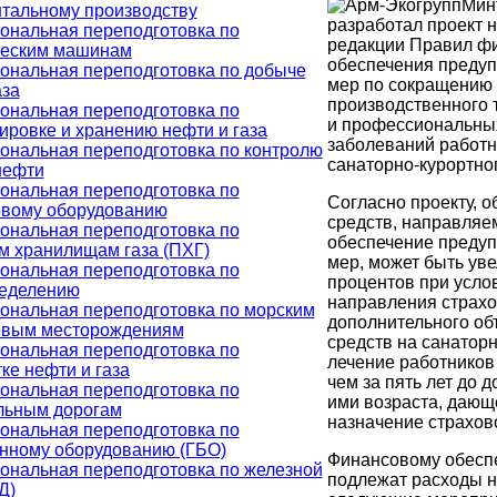
Мин
тальному производству
разработал проект 
ональная переподготовка по
редакции Правил ф
ческим машинам
обеспечения преду
нальная переподготовка по добыче
мер по сокращению
аза
производственного 
ональная переподготовка по
и профессиональны
ировке и хранению нефти и газа
заболеваний работн
нальная переподготовка по контролю
санаторно-курортног
нефти
ональная переподготовка по
Согласно проекту, 
овому оборудованию
средств, направляе
ональная переподготовка по
обеспечение преду
 хранилищам газа (ПХГ)
мер, может быть уве
ональная переподготовка по
процентов при усло
ределению
направления страх
нальная переподготовка по морским
дополнительного о
овым месторождениям
средств на санатор
ональная переподготовка по
лечение работников
ке нефти и газа
чем за пять лет до 
ональная переподготовка по
ими возраста, дающ
льным дорогам
назначение страхов
ональная переподготовка по
нному оборудованию (ГБО)
Финансовому обесп
нальная переподготовка по железной
подлежат расходы н
Д)