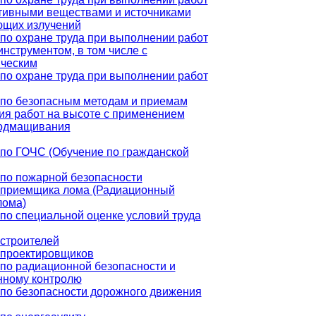
тивными веществами и источниками
ющих излучений
по охране труда при выполнении работ
инструментом, в том числе с
ическим
по охране труда при выполнении работ
по безопасным методам и приемам
я работ на высоте с применением
подмащивания
по ГОЧС (Обучение по гражданской
по пожарной безопасности
 приемщика лома (Радиационный
лома)
по специальной оценке условий труда
строителей
 проектировщиков
по радиационной безопасности и
нному контролю
по безопасности дорожного движения