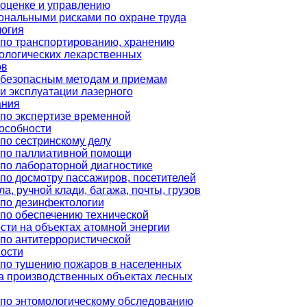
оценке и управлению
нальными рисками по охране труда
логия
по транспортированию, хранению
логических лекарственных
ов
 безопасным методам и приемам
и эксплуатации лазерного
ания
по экспертизе временной
особности
по сестринскому делу
 по паллиативной помощи
по лабораторной диагностике
по досмотру пассажиров, посетителей
а, ручной клади, багажа, почты, грузов
по дезинфектологии
по обеспечению технической
сти на объектах атомной энергии
по антитеррористической
ости
по тушению пожаров в населенных
на производственных объектах лесных
по энтомологическому обследованию