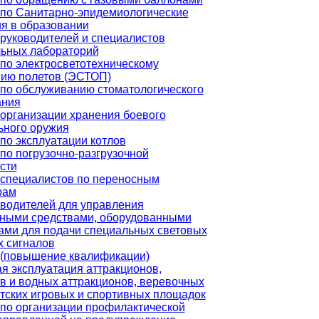
по Санитарно-эпидемиологические
я в образовании
руководителей и специалистов
льных лабораторий
по электросветотехническому
нию полетов (ЭСТОП)
по обслуживанию стоматологического
ания
организации хранения боевого
ьного оружия
по эксплуатации котлов
по погрузочно-разгрузочной
сти
специалистов по переносным
рам
водителей для управления
тными средствами, оборудованными
ами для подачи специальных световых
х сигналов
 (повышение квалификации)
я эксплуатация аттракционов,
в и водных аттракционов, веревочных
етских игровых и спортивных площадок
по организации профилактической