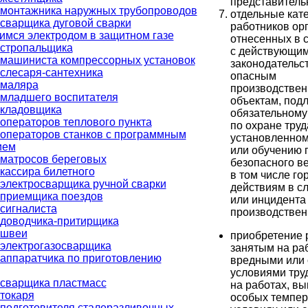
представитель
 монтажника наружных трубопроводов
отдельные кат
сварщика дуговой сварки
работников ор
мся электродом в защитном газе
отнесенных в 
 стропальщика
с действующи
машиниста компрессорных установок
законодательс
слесаря-сантехника
опасным
 маляра
производстве
младшего воспитателя
объектам, под
 кладовщика
обязательному
операторов теплового пункта
по охране труд
операторов станков с программным
установленном
ием
или обучению 
матросов береговых
безопасного ве
кассира билетного
в том числе го
электросварщика ручной сварки
действиям в с
 приемщика поездов
или инцидента
сигналиста
производствен
 доводчика-притирщика
 швеи
приобретение 
электрогазосварщика
занятым на раб
аппаратчика по приготовлению
вредными или
условиями труд
сварщика пластмасс
на работах, в
токаря
особых темпе
подготовителя сталеразливочных