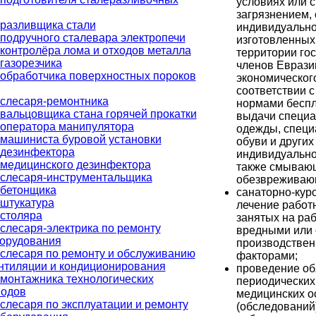
условиях или 
загрязнением, 
разливщика стали
индивидуально
подручного сталевара электропечи
изготовленных
контролёра лома и отходов металла
территории гос
газорезчика
членов Еврази
обработчика поверхностных пороков
экономического
соответствии 
слесаря-ремонтника
нормами бесп
вальцовщика стана горячей прокатки
выдачи специа
 оператора манипулятора
одежды, специ
машиниста буровой установки
обуви и других
 дезинфектора
индивидуально
медицинского дезинфектора
также смывающ
 слесаря-инструментальщика
обезвреживающ
 бетонщика
санаторно-кур
штукатура
лечение работ
столяра
занятых на раб
слесаря-электрика по ремонту
вредными или
борудования
производстве
слесаря по ремонту и обслуживанию
факторами;
нтиляции и кондиционирования
проведение об
монтажника технологических
периодических
водов
медицинских о
слесаря по эксплуатации и ремонту
(обследований