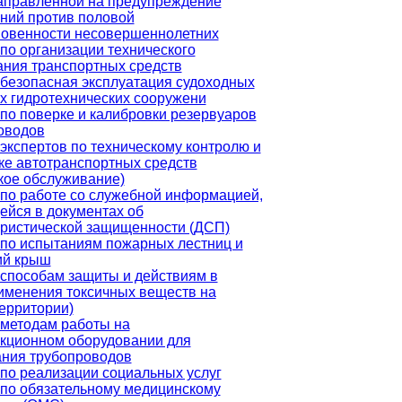
аправленной на предупреждение
ний против половой
новенности несовершеннолетних
по организации технического
ния транспортных средств
безопасная эксплуатация судоходных
х гидротехнических сооружени
по поверке и калибровки резервуаров
оводов
экспертов по техническому контролю и
ке автотранспортных средств
кое обслуживание)
по работе со служебной информацией,
йся в документах об
ристической защищенности (ДСП)
по испытаниям пожарных лестниц и
ий крыш
способам защиты и действиям в
именения токсичных веществ на
территории)
методам работы на
кционном оборудовании для
ания трубопроводов
по реализации социальных услуг
по обязательному медицинскому