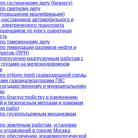
по гостиничному делу (бизнесу)
по сметному делу
 (повышение квалификации)
-наставников автомобильного и
 электрического транспорта
оценщиков по курсу оценочная
сть
по таможенному делу
по ликвидации разливов нефти и
уктов (ЛРН)
погрузочно-разгрузочным работам с
 грузами на железнодорожном
е
по отбору проб газовоздушной среды
ыми газоанализаторами ГВС
государственному и муниципальному
ию
по благоустройству и озеленению
й и безопасным методам и приемам
ия работ
 по грузоподъемным механизмам
по земляным работам, установке
 ограждений в городе Москва
по обеспечению эпидемиологической