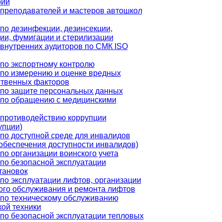
рий
преподавателей и мастеров автошкол
по дезинфекции, дезинсекции,
ии, фумигации и стерилизации
внутренних аудиторов по СМК ISO
по экспортному контролю
по измерению и оценке вредных
ственных факторов
по защите персональных данных
 по обращению с медицинскими
противодействию коррупции
упции)
по доступной среде для инвалидов
обеспечения доступности инвалидов)
по организации воинского учета
по безопасной эксплуатации
тановок
по эксплуатации лифтов, организации
ого обслуживания и ремонта лифтов
по техническому обслуживанию
ой техники
по безопасной эксплуатации тепловых