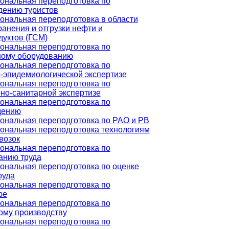
ональная переподготовка по
дению туристов
нальная переподготовка в области
ранения и отгрузки нефти и
уктов (ГСМ)
ональная переподготовка по
ному оборудованию
ональная переподготовка по
-эпидемиологической экспертизе
ональная переподготовка по
но-санитарной экспертизе
ональная переподготовка по
дению
нальная переподготовка по РАО и РВ
нальная переподготовка технологиям
возок
ональная переподготовка по
анию труда
нальная переподготовка по оценке
руда
ональная переподготовка по
ре
ональная переподготовка по
ому производству
ональная переподготовка по