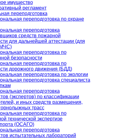
ое имущество
ративный регламент
ная переподготовка
нальная переподготовка по охране
ональная переподготовка
вщиков средств пожарной
сти для дальнейшей аттестации (для
 МЧС)
ональная переподготовка по
ной безопасности
ональная переподготовка по
сти дорожного движения (БДД)
нальная переподготовка по экологии
нальная переподготовка специалиста
упкам
ональная переподготовка
тов (экспертов) по классификации
отелей, и иных средств размещения,
горнолыжных трасс
ональная переподготовка по
ой технической экспертизе
порта (ОСАГО)
ональная переподготовка
тов испытательных лабораторий