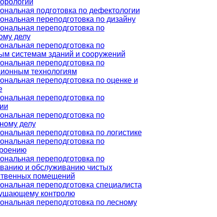
орологии
нальная подготовка по дефектологии
нальная переподготовка по дизайну
ональная переподготовка по
ому делу
ональная переподготовка по
ым системам зданий и сооружений
ональная переподготовка по
ионным технологиям
нальная переподготовка по оценке и
е
ональная переподготовка по
ии
ональная переподготовка по
ному делу
нальная переподготовка по логистике
ональная переподготовка по
роению
ональная переподготовка по
ванию и обслуживанию чистых
ственных помещений
нальная переподготовка специалиста
рушающему контролю
нальная переподготовка по лесному