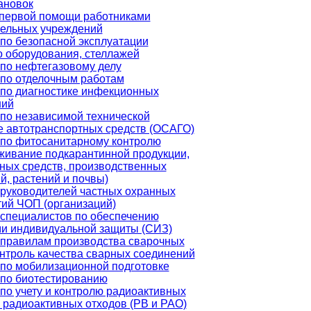
ановок
 первой помощи работниками
тельных учреждений
по безопасной эксплуатации
о оборудования, стеллажей
по нефтегазовому делу
по отделочным работам
по диагностике инфекционных
ний
по независимой технической
е автотранспортных средств (ОСАГО)
по фитосанитарному контролю
живание подкарантинной продукции,
ных средств, производственных
, растений и почвы)
руководителей частных охранных
ий ЧОП (организаций)
специалистов по обеспечению
и индивидуальной защиты (СИЗ)
правилам производства сварочных
онтроль качества сварных соединений
по мобилизационной подготовке
по биотестированию
по учету и контролю радиоактивных
 радиоактивных отходов (РВ и РАО)