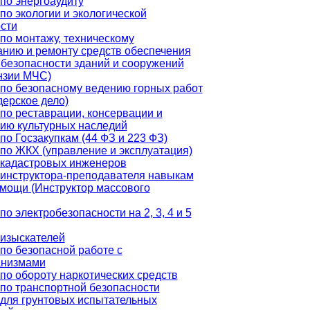
по энергоаудиту
по экологии и экологической
сти
по монтажу, техническому
нию и ремонту средств обеспечения
безопасности зданий и сооружений
нзии МЧС)
по безопасному ведению горных работ
ерское дело)
по реставрации, консервации и
ию культурных наследий
по Госзакупкам (44 ФЗ и 223 ФЗ)
по ЖКХ (управление и эксплуатация)
 кадастровых инженеров
инструктора-преподавателя навыкам
мощи (Инструктор массового
о электробезопасности на 2, 3, 4 и 5
изыскателей
по безопасной работе с
анизмами
по обороту наркотических средств
по транспортной безопасности
для грунтовых испытательных