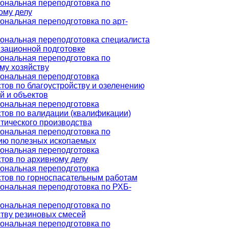
ональная переподготовка по
ому делу
нальная переподготовка по арт-
нальная переподготовка специалиста
зационной подготовке
ональная переподготовка по
му хозяйству
ональная переподготовка
тов по благоустройству и озеленению
й и объектов
ональная переподготовка
тов по валидации (квалификации)
ического производства
ональная переподготовка по
ию полезных ископаемых
ональная переподготовка
тов по архивному делу
ональная переподготовка
тов по горноспасательным работам
нальная переподготовка по РХБ-
ональная переподготовка по
тву резиновых смесей
ональная переподготовка по