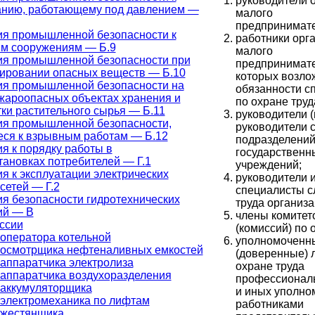
руководители 
анию, работающему под давлением —
малого
предпринимате
ия промышленной безопасности к
работники орг
м сооружениям — Б.9
малого
ия промышленной безопасности при
предпринимате
ировании опасных веществ — Б.10
которых возл
ия промышленной безопасности на
обязанности с
ароопасных объектах хранения и
по охране труд
ки растительного сырья — Б.11
руководители (
ия промышленной безопасности,
руководители 
ся к взрывным работам — Б.12
подразделений
я к порядку работы в
государственн
тановках потребителей — Г.1
учреждений;
я к эксплуатации электрических
руководители 
сетей — Г.2
специалисты с
я безопасности гидротехнических
труда организа
ий — В
члены комитет
ссии
(комиссий) по 
оператора котельной
уполномоченн
 осмотрщика нефтеналивных емкостей
(доверенные) 
аппаратчика электролиза
охране труда
аппаратчика воздухоразделения
профессионал
 аккумуляторщика
и иных уполно
электромеханика по лифтам
работниками
 жестянщика