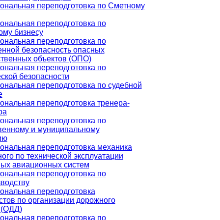
ональная переподготовка по Сметному
ональная переподготовка по
ому бизнесу
ональная переподготовка по
нной безопасность опасных
твенных объектов (ОПО)
ональная переподготовка по
ской безопасности
нальная переподготовка по судебной
е
нальная переподготовка тренера-
ра
ональная переподготовка по
венному и муниципальному
ию
ональная переподготовка механика
ого по технической эксплуатации
ных авиационных систем
ональная переподготовка по
водству
ональная переподготовка
тов по организации дорожного
 (ОДД)
ональная переподготовка по