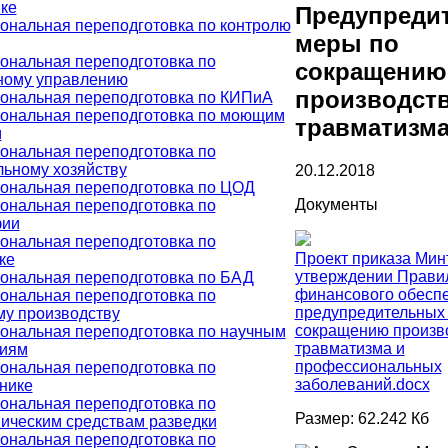
ке
Предупреди
нальная переподготовка по контролю
меры по
ональная переподготовка по
сокращению
ному управлению
производст
ональная переподготовка по КИПиА
ональная переподготовка по моющим
травматизм
м
ональная переподготовка по
ьному хозяйству
20.12.2018
ональная переподготовка по ЦОД
Документы
ональная переподготовка по
фии
ональная переподготовка по
Проект приказа Мин
ке
утверждении Прави
ональная переподготовка по БАД
финансового обесп
ональная переподготовка по
предупредительных
у производству
сокращению произв
ональная переподготовка по научным
травматизма и
циям
профессиональных
ональная переподготовка по
заболеваний.docx
нике
ональная переподготовка по
Размер: 62.242 Кб
ическим средствам разведки
ональная переподготовка по