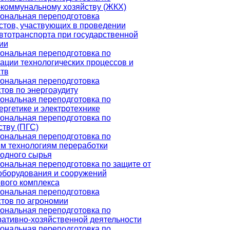
коммунальному хозяйству (ЖКХ)
ональная переподготовка
тов, участвующих в проведении
втотранспорта при государственной
ии
ональная переподготовка по
ации технологических процессов и
тв
ональная переподготовка
тов по энергоаудиту
ональная переподготовка по
ергетике и электротехнике
ональная переподготовка по
ству (ПГС)
ональная переподготовка по
м технологиям переработки
одного сырья
нальная переподготовка по защите от
оборудования и сооружений
вого комплекса
ональная переподготовка
тов по агрономии
ональная переподготовка по
ативно-хозяйственной деятельности
ональная переподготовка по