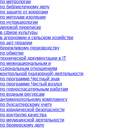
по метрологии
по библиотечному делу
по защите от коррозии
по методам изоляции
по нутрициологии
деловой переписке
в сфере культуры
в агрономии и сельском хозяйстве
по арт-терапии
 бережливому производству
по обмотке
технической документации в IT
 по межнациональным и
ссиональным отношениям
контрольной (надзорной) деятельности
по программе Честный знак
по программе Чистый воздух
по горноспасательным работам
 по водным ресурсам
 антимонопольному комплаенсу
по бухгалтерскому учету
по юридической безопасности
по контролю качества
по медицинской деятельности
по брокерскому делу