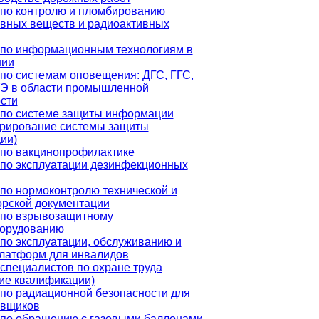
по контролю и пломбированию
вных веществ и радиоактивных
 по информационным технологиям в
нии
по системам оповещения: ДГС, ГГС,
Э в области промышленной
сти
 по системе защиты информации
трирование системы защиты
ии)
по вакцинопрофилактике
по эксплуатации дезинфекционных
по нормоконтролю технической и
орской документации
 по взрывозащитному
борудованию
по эксплуатации, обслуживанию и
латформ для инвалидов
специалистов по охране труда
ие квалификации)
по радиационной безопасности для
овщиков
 по обращению с газовыми баллонами