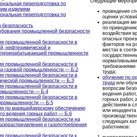
следующие меропри
ональная переподготовка по
ким изделиям
проведение сп
ональная переподготовка по
оценки условий
реализация ме
безопасность
по приведению
ебования промышленной безопасности
воздействия в
опасных произ
ия промышленной безопасности в
факторов на р
й, нефтехимической и
местах в соотв
оперерабатывающей промышленности
государствен
нормативными
ия промышленной безопасности в
требованиями
и газовой промышленности — Б.2
труда;
ия промышленной безопасности в
обучение по о
гической промышленности — Б.3
труда
или обуч
ия промышленной безопасности в
вопросам безо
ромышленности — Б.4
ведения работ,
ия промышленной безопасности в
горных работ, 
 промышленности — Б.5
действиям в с
ия по маркшейдерскому обеспечению
или инцидента
го ведения горных работ — Б.6
производствен
ия промышленной безопасности на
следующих кат
газораспределения и газопотребления
работников:
ия промышленной безопасности к