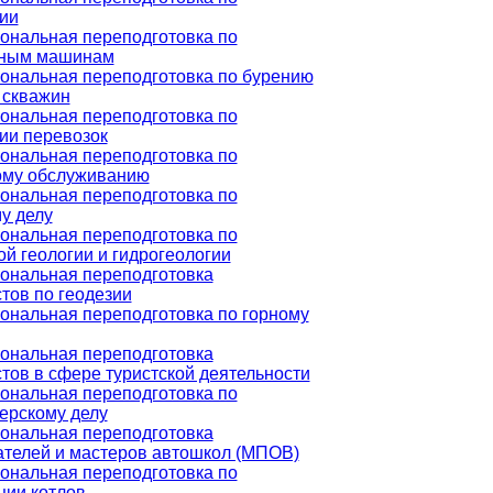
ии
ональная переподготовка по
ьным машинам
ональная переподготовка по бурению
 скважин
ональная переподготовка по
ии перевозок
ональная переподготовка по
ому обслуживанию
ональная переподготовка по
у делу
ональная переподготовка по
й геологии и гидрогеологии
ональная переподготовка
тов по геодезии
нальная переподготовка по горному
ональная переподготовка
тов в сфере туристской деятельности
ональная переподготовка по
ерскому делу
ональная переподготовка
телей и мастеров автошкол (МПОВ)
ональная переподготовка по
ции котлов