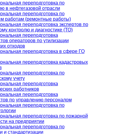
ональная переподготовка по
ю в нефтегазовой отрасли
ональная переподготовка по
м работам (ремонтные работы)
нальная переподготовка экспертов по
ому контролю и диагностике (ТО)
ональная переподготовка
тов операторов по утилизации
их отходов
нальная переподготовка в сфере ГО
ональная переподготовка кадастровых
в
ональная переподготовка по
скому учету
ональная переподготовка
еских работников
ональная переподготовка
тов по управлению персоналом
ональная переподготовка по
тологии
ональная переподготовка по пожарной
сти на предприятии
ональная переподготовка по
и и стандартизации