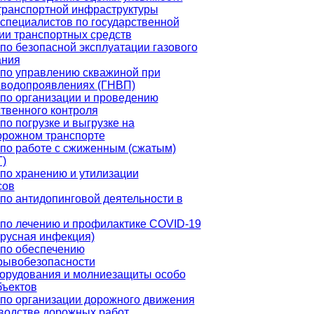
транспортной инфраструктуры
специалистов по государственной
ии транспортных средств
по безопасной эксплуатации газового
ания
по управлению скважиной при
еводопроявлениях (ГНВП)
по организации и проведению
твенного контроля
по погрузке и выгрузке на
орожном транспорте
по работе с сжиженным (сжатым)
Г)
по хранению и утилизации
сов
по антидопинговой деятельности в
по лечению и профилактике COVID-19
русная инфекция)
по обеспечению
рывобезопасности
орудования и молниезащиты особо
бъектов
по организации дорожного движения
водстве дорожных работ