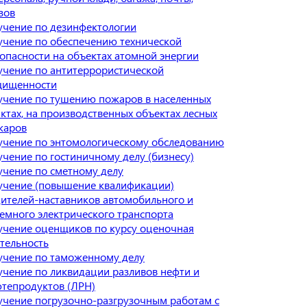
зов
чение по дезинфектологии
чение по обеспечению технической
опасности на объектах атомной энергии
чение по антитеррористической
щищенности
чение по тушению пожаров в населенных
ктах, на производственных объектах лесных
жаров
учение по энтомологическому обследованию
чение по гостиничному делу (бизнесу)
чение по сметному делу
учение (повышение квалификации)
ителей-наставников автомобильного и
емного электрического транспорта
чение оценщиков по курсу оценочная
тельность
учение по таможенному делу
чение по ликвидации разливов нефти и
тепродуктов (ЛРН)
чение погрузочно-разгрузочным работам с