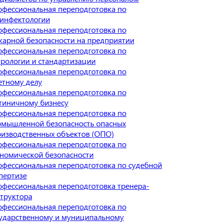
фессиональная переподготовка по
зинфектологии
фессиональная переподготовка по
арной безопасности на предприятии
фессиональная переподготовка по
рологии и стандартизации
фессиональная переподготовка по
етному делу
фессиональная переподготовка по
тиничному бизнесу
фессиональная переподготовка по
омышленной безопасность опасных
изводственных объектов (ОПО)
фессиональная переподготовка по
номической безопасности
фессиональная переподготовка по судебной
пертизе
фессиональная переподготовка тренера-
труктора
фессиональная переподготовка по
ударственному и муниципальному