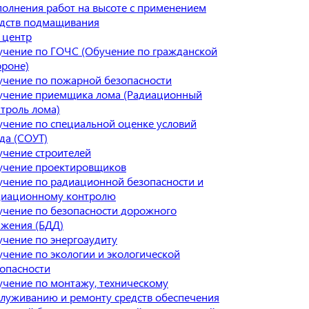
олнения работ на высоте с применением
едств подмащивания
 центр
чение по ГОЧС (Обучение по гражданской
ороне)
чение по пожарной безопасности
учение приемщика лома (Радиационный
троль лома)
чение по специальной оценке условий
да (СОУТ)
чение строителей
учение проектировщиков
чение по радиационной безопасности и
диационному контролю
чение по безопасности дорожного
ижения (БДД)
чение по энергоаудиту
чение по экологии и экологической
опасности
чение по монтажу, техническому
луживанию и ремонту средств обеспечения