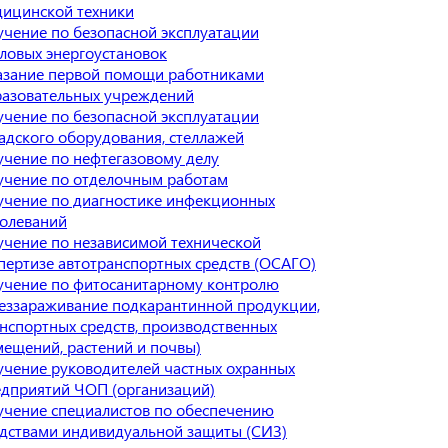
дицинской техники
чение по безопасной эксплуатации
ловых энергоустановок
азание первой помощи работниками
разовательных учреждений
чение по безопасной эксплуатации
адского оборудования, стеллажей
чение по нефтегазовому делу
учение по отделочным работам
чение по диагностике инфекционных
болеваний
чение по независимой технической
пертизе автотранспортных средств (ОСАГО)
учение по фитосанитарному контролю
еззараживание подкарантинной продукции,
нспортных средств, производственных
ещений, растений и почвы)
чение руководителей частных охранных
дприятий ЧОП (организаций)
чение специалистов по обеспечению
дствами индивидуальной защиты (СИЗ)