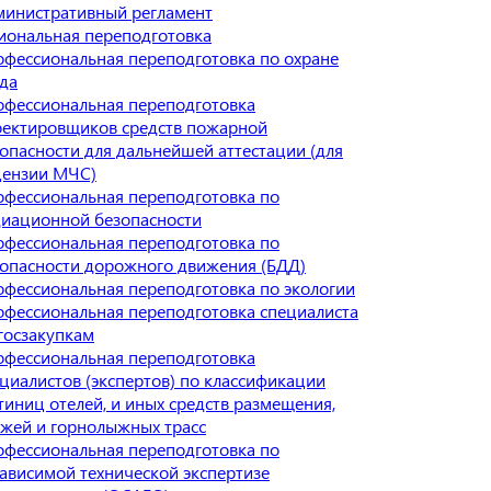
министративный регламент
иональная переподготовка
фессиональная переподготовка по охране
да
фессиональная переподготовка
оектировщиков средств пожарной
опасности для дальнейшей аттестации (для
цензии МЧС)
фессиональная переподготовка по
диационной безопасности
фессиональная переподготовка по
опасности дорожного движения (БДД)
фессиональная переподготовка по экологии
фессиональная переподготовка специалиста
госзакупкам
фессиональная переподготовка
циалистов (экспертов) по классификации
тиниц отелей, и иных средств размещения,
жей и горнолыжных трасс
фессиональная переподготовка по
ависимой технической экспертизе