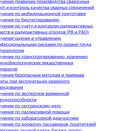
чение правилам производства сварочных
от и контроль качества сварных соединений
учение по мобилизационной подготовке
учение по биотестированию
чение по учету и контролю радиоактивных
еств и радиоактивных отходов (РВ и РАО)
учение оценке и управлению
фессиональными рисками по охране труда
териология
чение по транспортированию, хранению
унобиологических лекарственных
епаратов
учение безопасным методам и приемам
оты при эксплуатации лазерного
орудования
чение по экспертизе временной
рудоспособности
чение по сестринскому делу
учение по паллиативной помощи
чение по лабораторной диагностике
чение по досмотру пассажиров, посетителей
ерсонала, ручной клади, багажа, почты,