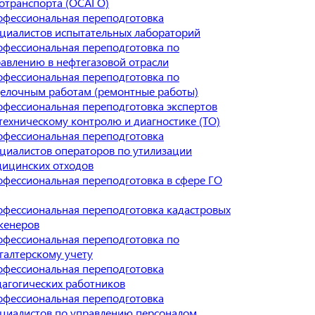
отранспорта (ОСАГО)
фессиональная переподготовка
циалистов испытательных лабораторий
фессиональная переподготовка по
авлению в нефтегазовой отрасли
фессиональная переподготовка по
елочным работам (ремонтные работы)
фессиональная переподготовка экспертов
техническому контролю и диагностике (ТО)
фессиональная переподготовка
циалистов операторов по утилизации
ицинских отходов
фессиональная переподготовка в сфере ГО
фессиональная переподготовка кадастровых
женеров
фессиональная переподготовка по
галтерскому учету
фессиональная переподготовка
агогических работников
фессиональная переподготовка
циалистов по управлению персоналом