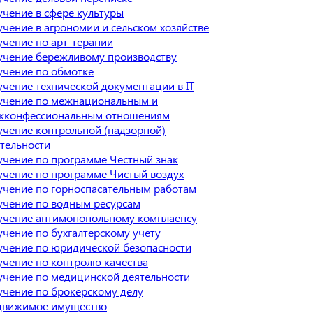
чение в сфере культуры
чение в агрономии и сельском хозяйстве
чение по арт-терапии
учение бережливому производству
учение по обмотке
чение технической документации в IT
учение по межнациональным и
жконфессиональным отношениям
чение контрольной (надзорной)
тельности
чение по программе Честный знак
чение по программе Чистый воздух
чение по горноспасательным работам
учение по водным ресурсам
учение антимонопольному комплаенсу
чение по бухгалтерскому учету
чение по юридической безопасности
чение по контролю качества
чение по медицинской деятельности
чение по брокерскому делу
движимое имущество