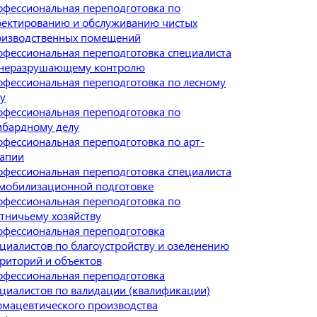
фессиональная переподготовка по
оектированию и обслуживанию чистых
оизводственных помещений
фессиональная переподготовка специалиста
 неразрушающему контролю
фессиональная переподготовка по лесному
у
фессиональная переподготовка по
мбардному делу
фессиональная переподготовка по арт-
рапии
фессиональная переподготовка специалиста
 мобилизационной подготовке
фессиональная переподготовка по
тничьему хозяйству
фессиональная переподготовка
циалистов по благоустройству и озеленению
риторий и объектов
фессиональная переподготовка
циалистов по валидации (квалификации)
мацевтического производства