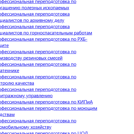
фессиональная переподготовка по
огащению полезных ископаемых
фессиональная переподготовка
циалистов по архивному делу
фессиональная переподготовка
циалистов по горноспасательным работам
фессиональная переподготовка по РХБ-
щите
фессиональная переподготовка по
изводству резиновых смесей
фессиональная переподготовка по
атехнике
фессиональная переподготовка по
тролю качества
фессиональная переподготовка по
битражному управлению
офессиональная переподготовка по КИПиА
офессиональная переподготовка по моющим
дствам
фессиональная переподготовка по
омобильному хозяйству
офессиональная переподготовка по ЦОД