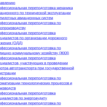
равлению
фессиональная переподготовка механика
ационного по технической эксплуатации
пилотных авиационных систем
фессиональная переподготовка по
опроизводству
фессиональная переподготовка
циалистов по организации дорожного
ижения (ОДД)
фессиональная переподготовка по
лищно-коммунальному хозяйству (ЖКХ)
фессиональная переподготовка
циалистов, участвующих в проведении
отра автотранспорта при государственной
истрации
фессиональная переподготовка по
оматизации технологических процессов и
изводств
фессиональная переподготовка
циалистов по энергоаудиту
фессиональная переподготовка по