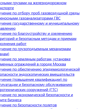
асными грузами на железнодорожном
нспорте
чение по отбору проб газовоздушной среды
еносными газоанализаторами ГВС
учение государственному и муниципальному
равлению
чение по благоустройству и озеленению
риторий и безопасным методам и приемам
полнения работ
учение по грузоподъемным механизмам
анам)
чение по земляным работам, установке
менных ограждений в городе Москва
учение по обеспечению эпидемиологической
опасности эндоскопических вмешательств
учение (повышение квалификации) по
плуатации и безопасному обслуживанию
ротехнических сооружений (ГТС)
чение по экономической безопасности и
ите бизнеса
чение по безопасности полетов