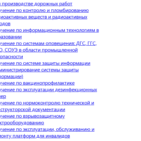
 производстве дорожных работ
учение по контролю и пломбированию
иоактивных веществ и радиоактивных
одов
учение по информационным технологиям в
разовании
чение по системам оповещения: ДГС, ГГС,
О, СОУЭ в области промышленной
опасности
учение по системе защиты информации
министрирование системы защиты
формации)
учение по вакцинопрофилактике
чение по эксплуатации дезинфекционных
мер
чение по нормоконтролю технической и
структорской документации
учение по взрывозащитному
ектрооборудованию
чение по эксплуатации, обслуживанию и
онту платформ для инвалидов