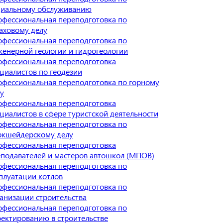
циальному обслуживанию
фессиональная переподготовка по
аховому делу
фессиональная переподготовка по
енерной геологии и гидрогеологии
фессиональная переподготовка
циалистов по геодезии
фессиональная переподготовка по горному
у
фессиональная переподготовка
циалистов в сфере туристской деятельности
фессиональная переподготовка по
ркшейдерскому делу
фессиональная переподготовка
подавателей и мастеров автошкол (МПОВ)
фессиональная переподготовка по
плуатации котлов
фессиональная переподготовка по
анизации строительства
фессиональная переподготовка по
ектированию в строительстве