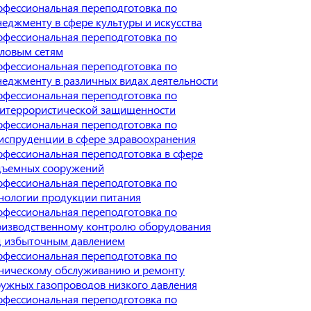
фессиональная переподготовка по
еджменту в сфере культуры и искусства
фессиональная переподготовка по
ловым сетям
фессиональная переподготовка по
еджменту в различных видах деятельности
фессиональная переподготовка по
титеррористической защищенности
фессиональная переподготовка по
спруденции в сфере здравоохранения
фессиональная переподготовка в сфере
дъемных сооружений
фессиональная переподготовка по
нологии продукции питания
фессиональная переподготовка по
оизводственному контролю оборудования
д избыточным давлением
фессиональная переподготовка по
ническому обслуживанию и ремонту
ужных газопроводов низкого давления
фессиональная переподготовка по