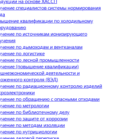
одукции на основе ХАССП
чение специалистов системы нормирования
да
вышение квалификации по холодильному
орудованию
учение по источникам ионизирующего
учения
чение по дымоходам и вентканалам
чение по логистике
учение по лесной промышленности
учение (повышение квалификации)
шнеэкономической деятельности и
оженного контроля (ВЭД)
учение по радиационному контролю изделий
кроэлектроники
учение по обращению с опасными отходами
чение по метрологии
чение по библиотечному делу
чение по защите от коррозии
учение по методам изоляции
учение по нутрициологии
чение деловой переписке