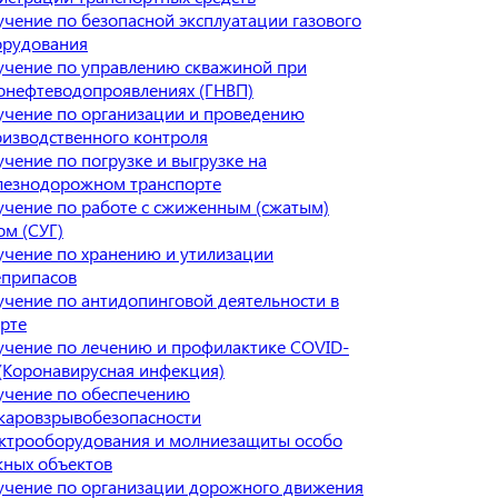
чение по безопасной эксплуатации газового
орудования
учение по управлению скважиной при
онефтеводопроявлениях (ГНВП)
чение по организации и проведению
изводственного контроля
чение по погрузке и выгрузке на
лезнодорожном транспорте
чение по работе с сжиженным (сжатым)
ом (СУГ)
чение по хранению и утилизации
еприпасов
чение по антидопинговой деятельности в
рте
чение по лечению и профилактике COVID-
(Коронавирусная инфекция)
учение по обеспечению
жаровзрывобезопасности
ктрооборудования и молниезащиты особо
жных объектов
учение по организации дорожного движения