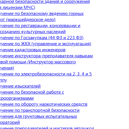
арной безопасности зданий и сооружений
я лицензии МЧС)
чение по безопасному ведению горных
от (маркшейдерское дело)
чение по реставрации, консервации и
созданию культурных наследий
чение по Госзакупкам (44 ФЗ и 223 ФЗ)
чение по ЖКХ (управление и эксплуатация)
учение кадастровых инженеров
чение инструктора-преподавателя навыкам
вой помощи (Инструктор массового
чения)
чение по электробезопасности на 2, 3, 4 и 5
ппу
чение изыскателей
чение по безопасной работе с
кроорганизмами
чение по обороту наркотических средств
чение по транспортной безопасности
чение для грунтовых испытательных
бораторий
чение преподавателей и мастеров автошкол