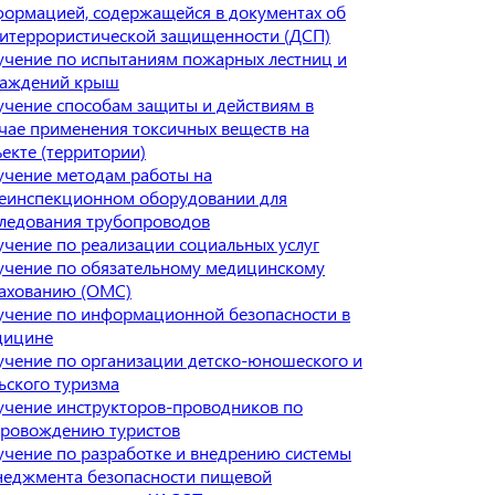
ормацией, содержащейся в документах об
итеррористической защищенности (ДСП)
чение по испытаниям пожарных лестниц и
раждений крыш
чение способам защиты и действиям в
чае применения токсичных веществ на
екте (территории)
учение методам работы на
леинспекционном оборудовании для
ледования трубопроводов
чение по реализации социальных услуг
учение по обязательному медицинскому
рахованию (ОМС)
учение по информационной безопасности в
дицине
чение по организации детско-юношеского и
ьского туризма
чение инструкторов-проводников по
провождению туристов
чение по разработке и внедрению системы
неджмента безопасности пищевой