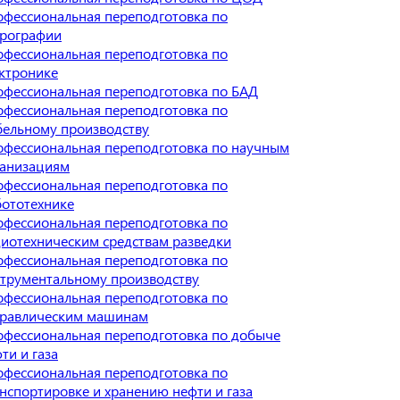
фессиональная переподготовка по
дрографии
фессиональная переподготовка по
ктронике
фессиональная переподготовка по БАД
фессиональная переподготовка по
бельному производству
фессиональная переподготовка по научным
ганизациям
фессиональная переподготовка по
ототехнике
фессиональная переподготовка по
иотехническим средствам разведки
фессиональная переподготовка по
трументальному производству
фессиональная переподготовка по
дравлическим машинам
фессиональная переподготовка по добыче
ти и газа
фессиональная переподготовка по
нспортировке и хранению нефти и газа