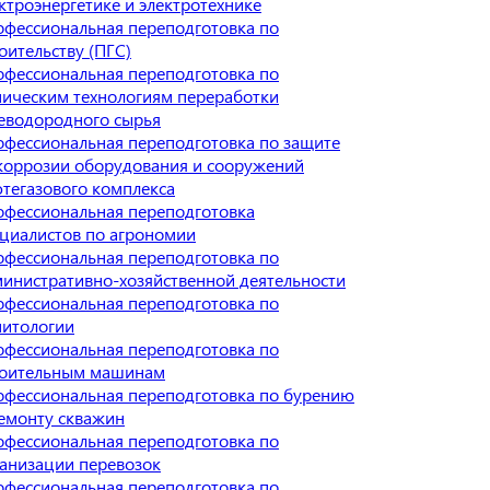
ктроэнергетике и электротехнике
фессиональная переподготовка по
оительству (ПГС)
фессиональная переподготовка по
ическим технологиям переработки
еводородного сырья
фессиональная переподготовка по защите
коррозии оборудования и сооружений
тегазового комплекса
фессиональная переподготовка
циалистов по агрономии
фессиональная переподготовка по
инистративно-хозяйственной деятельности
фессиональная переподготовка по
нитологии
фессиональная переподготовка по
роительным машинам
фессиональная переподготовка по бурению
емонту скважин
фессиональная переподготовка по
анизации перевозок
фессиональная переподготовка по