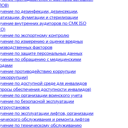
ПОВ)
чение по дезинфекции, дезинсекции,
атизации, фумигации и стерилизации
чение внутренних аудиторов по СМК ISO
СО)
учение по экспортному контролю
чение по измерению и оценке вредных
изводственных факторов
чение по защите персональных данных
учение по обращению с медицинскими
ходами
учение противодействию коррупции
тикоррупции)
чение по доступной среде для инвалидов
просы обеспечения доступности инвалидов)
чение по организации воинского учета
чение по безопасной эксплуатации
ктроустановок
чение по эксплуатации лифтов, организации
нического обслуживания и ремонта лифтов
учение по техническому обслуживанию