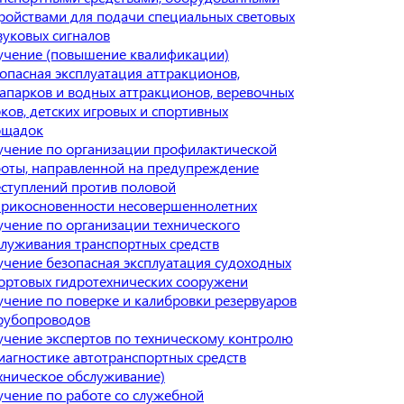
ройствами для подачи специальных световых
вуковых сигналов
учение (повышение квалификации)
опасная эксплуатация аттракционов,
апарков и водных аттракционов, веревочных
ков, детских игровых и спортивных
ощадок
чение по организации профилактической
оты, направленной на предупреждение
ступлений против половой
прикосновенности несовершеннолетних
чение по организации технического
луживания транспортных средств
чение безопасная эксплуатация судоходных
ортовых гидротехнических сооружени
чение по поверке и калибровки резервуаров
рубопроводов
чение экспертов по техническому контролю
иагностике автотранспортных средств
хническое обслуживание)
чение по работе со служебной