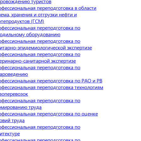
провождению туристов
фессиональная переподготовка в области
ема, хранения и отгрузки нефти и
тепродуктов (ГСМ)
фессиональная переподготовка по
лодильному оборудованию
фессиональная переподготовка по
итарно-эпидемиологической экспертизе
фессиональная переподготовка по
еринарно-санитарной экспертизе
фессиональная переподготовка по
вароведению
фессиональная переподготовка по РАО и РВ
фессиональная переподготовка технологиям
зоперевозок
фессиональная переподготовка по
рмированию труда
фессиональная переподготовка по оценке
овий труда
фессиональная переподготовка по
итектуре
фессиональная переподготовка по