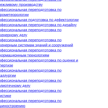
режливому производству
фессиональная переподготовка по
дрометеорологии
фессиональная подготовка по дефектологии
фессиональная переподготовка по дизайну
фессиональная переподготовка по
женерному делу
фессиональная переподготовка по
женерным системам зданий и сооружений
фессиональная переподготовка по
формационным технологиям
фессиональная переподготовка по оценке и
пертизе
фессиональная переподготовка по
аллургии
фессиональная переподготовка по
блиотечному делу
фессиональная переподготовка по
истике
фессиональная переподготовка по
шиностроению