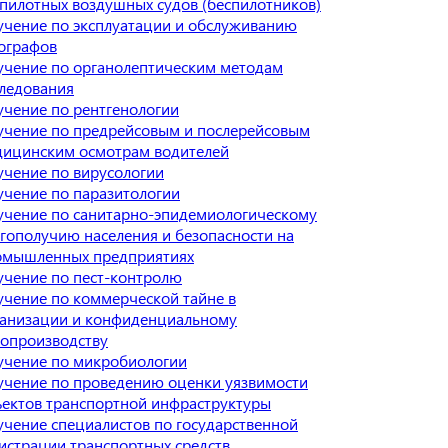
пилотных воздушных судов (беспилотников)
чение по эксплуатации и обслуживанию
ографов
чение по органолептическим методам
ледования
чение по рентгенологии
учение по предрейсовым и послерейсовым
дицинским осмотрам водителей
чение по вирусологии
чение по паразитологии
учение по санитарно-эпидемиологическому
гополучию населения и безопасности на
омышленных предприятиях
чение по пест-контролю
чение по коммерческой тайне в
ганизации и конфиденциальному
опроизводству
учение по микробиологии
чение по проведению оценки уязвимости
ектов транспортной инфраструктуры
чение специалистов по государственной
истрации транспортных средств