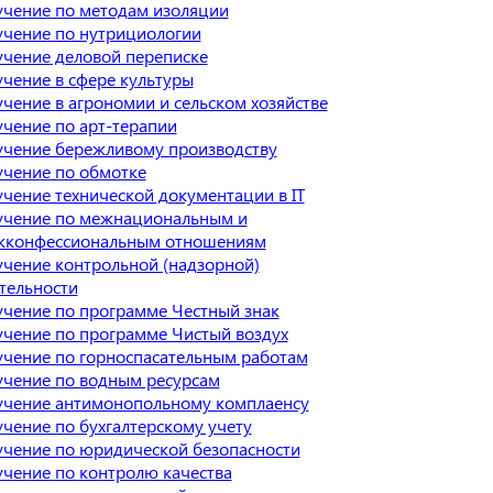
чение по методам изоляции
чение по нутрициологии
чение деловой переписке
чение в сфере культуры
чение в агрономии и сельском хозяйстве
чение по арт-терапии
чение бережливому производству
чение по обмотке
чение технической документации в IT
чение по межнациональным и
жконфессиональным отношениям
чение контрольной (надзорной)
тельности
чение по программе Честный знак
чение по программе Чистый воздух
чение по горноспасательным работам
чение по водным ресурсам
чение антимонопольному комплаенсу
чение по бухгалтерскому учету
чение по юридической безопасности
чение по контролю качества