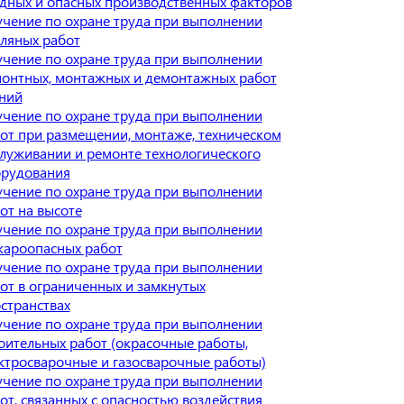
дных и опасных производственных факторов
чение по охране труда при выполнении
ляных работ
чение по охране труда при выполнении
онтных, монтажных и демонтажных работ
ний
чение по охране труда при выполнении
от при размещении, монтаже, техническом
луживании и ремонте технологического
рудования
чение по охране труда при выполнении
от на высоте
чение по охране труда при выполнении
ароопасных работ
чение по охране труда при выполнении
от в ограниченных и замкнутых
странствах
чение по охране труда при выполнении
оительных работ (окрасочные работы,
ктросварочные и газосварочные работы)
чение по охране труда при выполнении
от, связанных с опасностью воздействия