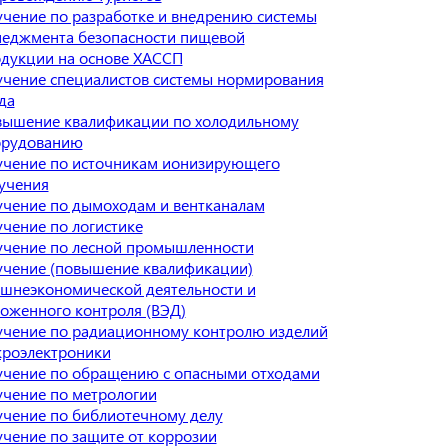
чение по разработке и внедрению системы
еджмента безопасности пищевой
дукции на основе ХАССП
чение специалистов системы нормирования
да
ышение квалификации по холодильному
орудованию
чение по источникам ионизирующего
учения
чение по дымоходам и вентканалам
чение по логистике
чение по лесной промышленности
чение (повышение квалификации)
шнеэкономической деятельности и
оженного контроля (ВЭД)
чение по радиационному контролю изделий
роэлектроники
чение по обращению с опасными отходами
чение по метрологии
чение по библиотечному делу
чение по защите от коррозии