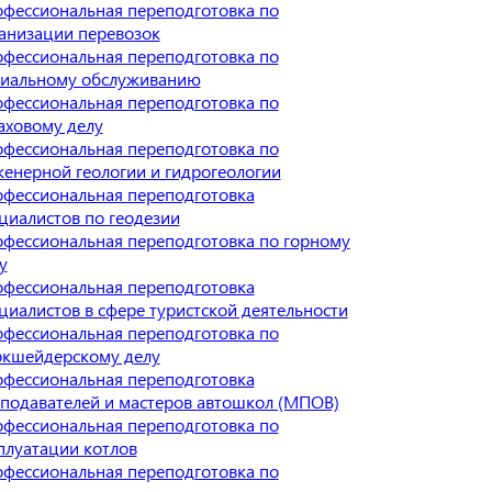
фессиональная переподготовка по
анизации перевозок
фессиональная переподготовка по
иальному обслуживанию
фессиональная переподготовка по
аховому делу
фессиональная переподготовка по
енерной геологии и гидрогеологии
фессиональная переподготовка
циалистов по геодезии
фессиональная переподготовка по горному
у
фессиональная переподготовка
циалистов в сфере туристской деятельности
фессиональная переподготовка по
кшейдерскому делу
фессиональная переподготовка
подавателей и мастеров автошкол (МПОВ)
фессиональная переподготовка по
плуатации котлов
фессиональная переподготовка по