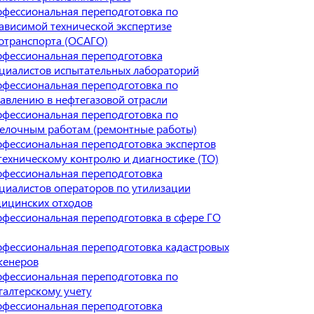
фессиональная переподготовка по
ависимой технической экспертизе
отранспорта (ОСАГО)
фессиональная переподготовка
циалистов испытательных лабораторий
фессиональная переподготовка по
авлению в нефтегазовой отрасли
фессиональная переподготовка по
елочным работам (ремонтные работы)
фессиональная переподготовка экспертов
техническому контролю и диагностике (ТО)
фессиональная переподготовка
циалистов операторов по утилизации
ицинских отходов
фессиональная переподготовка в сфере ГО
фессиональная переподготовка кадастровых
женеров
фессиональная переподготовка по
галтерскому учету
фессиональная переподготовка