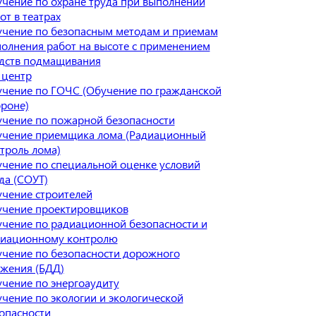
чение по охране труда при выполнении
от в театрах
чение по безопасным методам и приемам
олнения работ на высоте с применением
дств подмащивания
 центр
чение по ГОЧС (Обучение по гражданской
роне)
чение по пожарной безопасности
чение приемщика лома (Радиационный
троль лома)
чение по специальной оценке условий
да (СОУТ)
чение строителей
чение проектировщиков
чение по радиационной безопасности и
иационному контролю
чение по безопасности дорожного
жения (БДД)
чение по энергоаудиту
чение по экологии и экологической
опасности