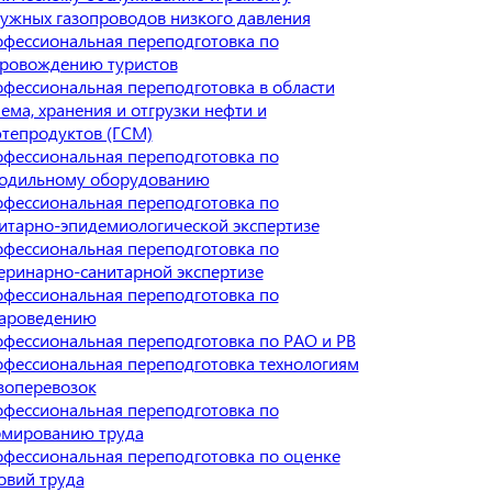
ужных газопроводов низкого давления
фессиональная переподготовка по
ровождению туристов
фессиональная переподготовка в области
ема, хранения и отгрузки нефти и
тепродуктов (ГСМ)
фессиональная переподготовка по
одильному оборудованию
фессиональная переподготовка по
итарно-эпидемиологической экспертизе
фессиональная переподготовка по
еринарно-санитарной экспертизе
фессиональная переподготовка по
ароведению
фессиональная переподготовка по РАО и РВ
фессиональная переподготовка технологиям
зоперевозок
фессиональная переподготовка по
мированию труда
фессиональная переподготовка по оценке
овий труда