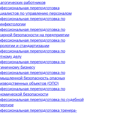
агогических работников
фессиональная переподготовка
циалистов по управлению персоналом
фессиональная переподготовка по
инфектологии
фессиональная переподготовка по
арной безопасности на предприятии
фессиональная переподготовка по
рологии и стандартизации
фессиональная переподготовка по
тному делу
фессиональная переподготовка по
тиничному бизнесу
фессиональная переподготовка по
мышленной безопасность опасных
изводственных объектов (ОПО)
фессиональная переподготовка по
номической безопасности
фессиональная переподготовка по судебной
пертизе
фессиональная переподготовка тренера-