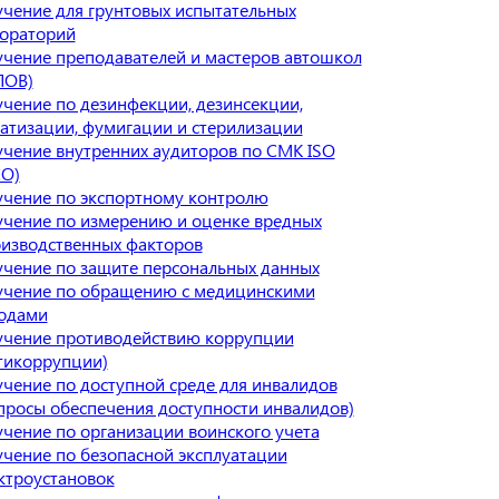
чение для грунтовых испытательных
ораторий
чение преподавателей и мастеров автошкол
ПОВ)
чение по дезинфекции, дезинсекции,
атизации, фумигации и стерилизации
чение внутренних аудиторов по СМК ISO
О)
чение по экспортному контролю
чение по измерению и оценке вредных
изводственных факторов
чение по защите персональных данных
чение по обращению с медицинскими
одами
чение противодействию коррупции
тикоррупции)
чение по доступной среде для инвалидов
просы обеспечения доступности инвалидов)
чение по организации воинского учета
чение по безопасной эксплуатации
ктроустановок