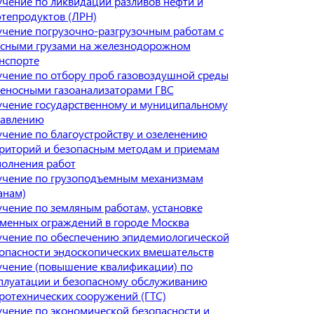
чение по ликвидации разливов нефти и
тепродуктов (ЛРН)
чение погрузочно-разгрузочным работам с
сными грузами на железнодорожном
нспорте
чение по отбору проб газовоздушной среды
еносными газоанализаторами ГВС
чение государственному и муниципальному
равлению
чение по благоустройству и озеленению
риторий и безопасным методам и приемам
олнения работ
чение по грузоподъемным механизмам
анам)
чение по земляным работам, установке
менных ограждений в городе Москва
чение по обеспечению эпидемиологической
опасности эндоскопических вмешательств
чение (повышение квалификации) по
плуатации и безопасному обслуживанию
ротехнических сооружений (ГТС)
чение по экономической безопасности и