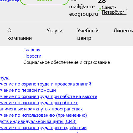
28
mail@arm-
Санкт-
Петербург
ecogroup.ru
О
Услуги
Учебный
Лиценз
компании
центр
Главная
Новости
Социальное обеспечение и страхование
руда
чение по охране труда и проверка знаний
чение по первой помощи
чение по охране труда при работе на высоте
чение по охране труда при работе в
аниченных и замкнутых пространствах
чение по использованию (применению)
дств индивидуальной защиты (СИЗ)
чение по охране труда при воздействии