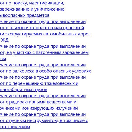
от по поиску, идентификации,
звреживанию и уничтожению
ывоопасных предметов
чение по охране труда при выполнении
от в близости от полотна или проезжей
ти эксплуатируемых автомобильных дорог
и ЖД
чение по охране труда при выполнении
от, на участках с патогенным заражением
чвы
чение по охране труда при выполнении
от по валке леса в особо опасных условиях
чение по охране труда при выполнении
от по перемещению тяжеловесных и
пногабаритных грузов
чение по охране труда при выполнении
от с радиоактивными веществами и
очниками ионизирующих излучений
чение по охране труда при выполнении
от с ручным инструментом, в том числе с
отехническим