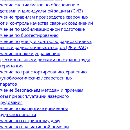
чение специалистов по обеспечению
дствами индивидуальной защиты (СИЗ)
чение правилам производства сварочных
от и контроль качества сварных соединений
чение по мобилизационной подготовке
чение по биотестированию
чение по учету и контролю радиоактивных
еств и радиоактивных отходов (РВ и РАО)
чение оценке и управлению
фессиональными рисками по охране труда
териология
чение по транспортированию, хранению
унобиологических лекарственных
паратов
чение безопасным методам и приемам
оты при эксплуатации лазерного
рудования
чение по экспертизе временной
рудоспособности
чение по сестринскому делу
чение по паллиативной помощи