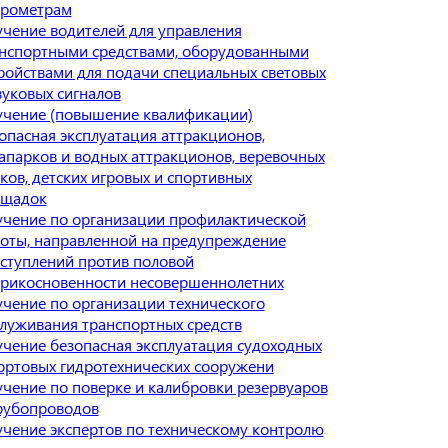
брометрам
чение водителей для управления
нспортными средствами, оборудованными
ройствами для подачи специальных световых
вуковых сигналов
чение (повышение квалификации)
опасная эксплуатация аттракционов,
апарков и водных аттракционов, веревочных
ков, детских игровых и спортивных
ощадок
чение по организации профилактической
оты, направленной на предупреждение
ступлений против половой
рикосновенности несовершеннолетних
чение по организации технического
луживания транспортных средств
чение безопасная эксплуатация судоходных
ортовых гидротехнических сооружени
чение по поверке и калибровки резервуаров
рубопроводов
чение экспертов по техническому контролю