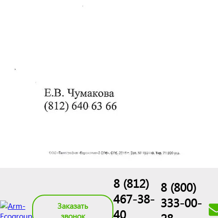
8 (812)
8 (800)
467-38-
333-00-
Заказать
40
звонок