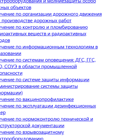
ктрооборудования и молниезащиты особо
ных объектов
чение по организации дорожного движения
 производстве дорожных работ
чение по контролю и пломбированию
иоактивных веществ и радиоактивных
одов
чение по информационным технологиям в
азовании
чение по системам оповещения: ДГС, ГГС,
, СОУЭ в области промышленной
опасности
чение по системе защиты информации
министрирование системы защиты
формации)
чение по вакцинопрофилактике
чение по эксплуатации дезинфекционных
ер
чение по нормоконтролю технической и
структорской документации
чение по взрывозащитному
ктрооборудованию