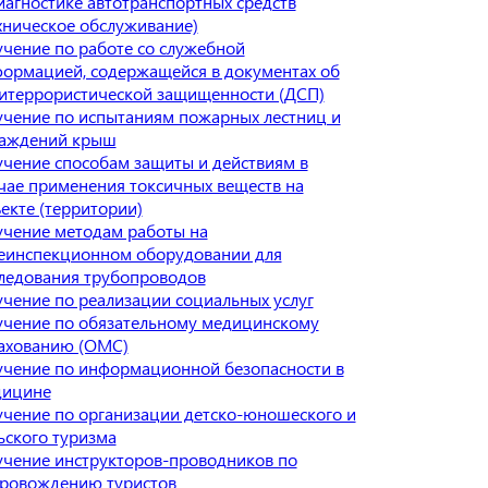
иагностике автотранспортных средств
хническое обслуживание)
чение по работе со служебной
ормацией, содержащейся в документах об
итеррористической защищенности (ДСП)
чение по испытаниям пожарных лестниц и
раждений крыш
чение способам защиты и действиям в
чае применения токсичных веществ на
екте (территории)
чение методам работы на
еинспекционном оборудовании для
ледования трубопроводов
чение по реализации социальных услуг
чение по обязательному медицинскому
ахованию (ОМС)
чение по информационной безопасности в
дицине
чение по организации детско-юношеского и
ьского туризма
чение инструкторов-проводников по
ровождению туристов