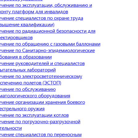
чение по эксплуатации, обслуживанию и
онту платформ для инвалидов
чение специалистов по охране труда
вышение квалификации)
чение по радиационной безопасности для
ектировщиков
чение по обращению с газовыми баллонами
чение по Санитарно-эпидемиологические
бования в образовании
чение руководителей и специалистов
ытательных лабораторий
чение по электросветотехническому
спечению полетов (ЭСТОП)
чение по обслуживанию
матологического оборудования
чение организации хранения боевого
естрельного оружия
чение по эксплуатации котлов
чение по погрузочно-разгрузочной
тельности
чение специалистов по переносным