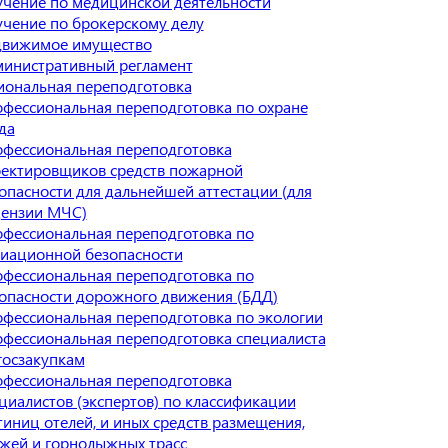
чение по медицинской деятельности
чение по брокерскому делу
движимое имущество
инистративный регламент
иональная переподготовка
фессиональная переподготовка по охране
да
фессиональная переподготовка
ектировщиков средств пожарной
опасности для дальнейшей аттестации (для
ензии МЧС)
фессиональная переподготовка по
иационной безопасности
фессиональная переподготовка по
опасности дорожного движения (БДД)
фессиональная переподготовка по экологии
фессиональная переподготовка специалиста
госзакупкам
фессиональная переподготовка
циалистов (экспертов) по классификации
тиниц отелей, и иных средств размещения,
жей и горнолыжных трасс