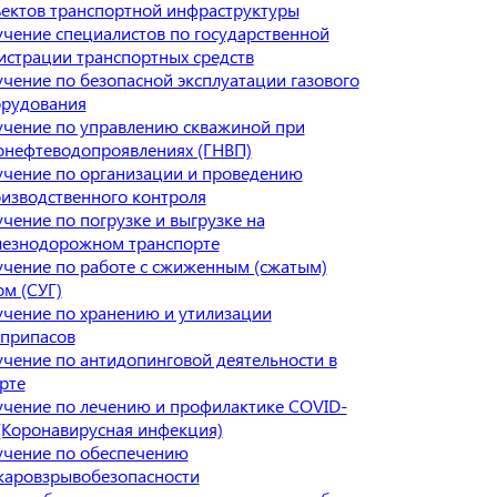
ектов транспортной инфраструктуры
чение специалистов по государственной
истрации транспортных средств
чение по безопасной эксплуатации газового
рудования
чение по управлению скважиной при
онефтеводопроявлениях (ГНВП)
чение по организации и проведению
изводственного контроля
чение по погрузке и выгрузке на
езнодорожном транспорте
чение по работе с сжиженным (сжатым)
ом (СУГ)
чение по хранению и утилизации
припасов
чение по антидопинговой деятельности в
рте
чение по лечению и профилактике COVID-
(Коронавирусная инфекция)
чение по обеспечению
аровзрывобезопасности