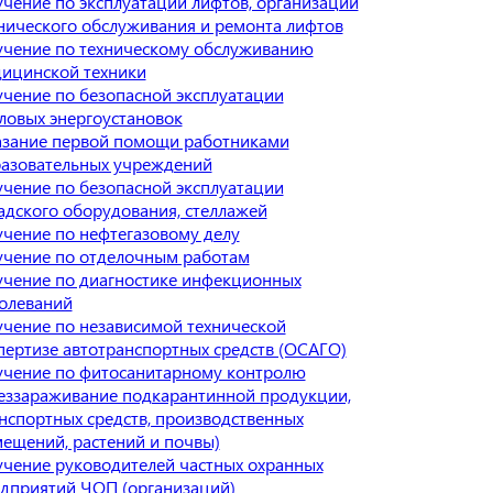
чение по эксплуатации лифтов, организации
нического обслуживания и ремонта лифтов
чение по техническому обслуживанию
ицинской техники
чение по безопасной эксплуатации
ловых энергоустановок
зание первой помощи работниками
азовательных учреждений
чение по безопасной эксплуатации
адского оборудования, стеллажей
чение по нефтегазовому делу
чение по отделочным работам
чение по диагностике инфекционных
олеваний
чение по независимой технической
пертизе автотранспортных средств (ОСАГО)
чение по фитосанитарному контролю
еззараживание подкарантинной продукции,
нспортных средств, производственных
ещений, растений и почвы)
чение руководителей частных охранных
дприятий ЧОП (организаций)