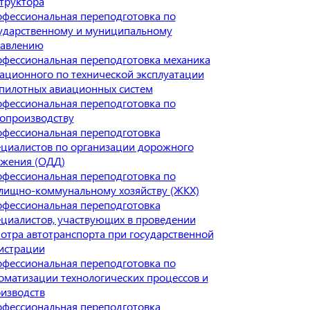
труктора
фессиональная переподготовка по
ударственному и муниципальному
равлению
фессиональная переподготовка механика
ационного по технической эксплуатации
пилотных авиационных систем
фессиональная переподготовка по
опроизводству
фессиональная переподготовка
циалистов по организации дорожного
жения (ОДД)
фессиональная переподготовка по
ищно-коммунальному хозяйству (ЖКХ)
фессиональная переподготовка
циалистов, участвующих в проведении
отра автотранспорта при государственной
истрации
фессиональная переподготовка по
оматизации технологических процессов и
изводств
фессиональная переподготовка