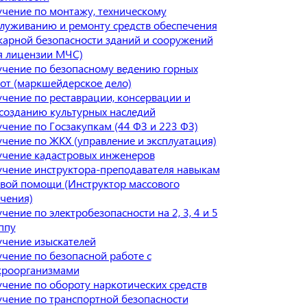
чение по монтажу, техническому
луживанию и ремонту средств обеспечения
арной безопасности зданий и сооружений
я лицензии МЧС)
чение по безопасному ведению горных
от (маркшейдерское дело)
чение по реставрации, консервации и
созданию культурных наследий
чение по Госзакупкам (44 ФЗ и 223 ФЗ)
чение по ЖКХ (управление и эксплуатация)
чение кадастровых инженеров
чение инструктора-преподавателя навыкам
вой помощи (Инструктор массового
чения)
чение по электробезопасности на 2, 3, 4 и 5
ппу
чение изыскателей
чение по безопасной работе с
кроорганизмами
чение по обороту наркотических средств
чение по транспортной безопасности