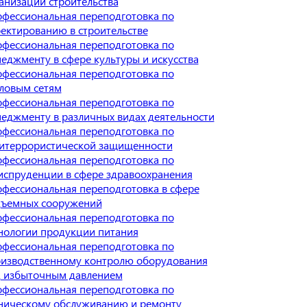
анизации строительства
фессиональная переподготовка по
ектированию в строительстве
фессиональная переподготовка по
еджменту в сфере культуры и искусства
фессиональная переподготовка по
ловым сетям
фессиональная переподготовка по
еджменту в различных видах деятельности
фессиональная переподготовка по
итеррористической защищенности
фессиональная переподготовка по
спруденции в сфере здравоохранения
фессиональная переподготовка в сфере
ъемных сооружений
фессиональная переподготовка по
нологии продукции питания
фессиональная переподготовка по
изводственному контролю оборудования
 избыточным давлением
фессиональная переподготовка по
ническому обслуживанию и ремонту