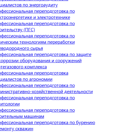
циалистов по энергоаудиту
фессиональная переподготовка по
ктроэнергетике и электротехнике
фессиональная переподготовка по
оительству (ПГС)
фессиональная переподготовка по
ическим технологиям переработки
еводородного сырья
фессиональная переподготовка по защите
коррозии оборудования и сооружений
тегазового комплекса
фессиональная переподготовка
циалистов по агрономии
фессиональная переподготовка по
инистративно-хозяйственной деятельности
фессиональная переподготовка по
итологии
фессиональная переподготовка по
оительным машинам
фессиональная переподготовка по бурению
емонту скважин