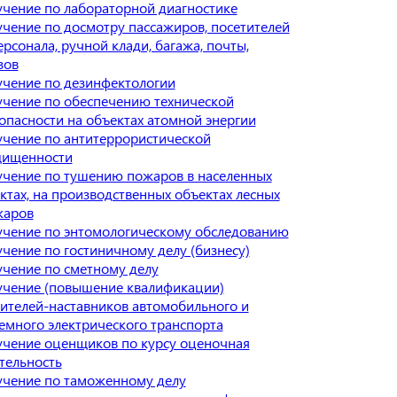
чение по лабораторной диагностике
чение по досмотру пассажиров, посетителей
ерсонала, ручной клади, багажа, почты,
зов
чение по дезинфектологии
чение по обеспечению технической
опасности на объектах атомной энергии
чение по антитеррористической
щищенности
чение по тушению пожаров в населенных
ктах, на производственных объектах лесных
жаров
чение по энтомологическому обследованию
чение по гостиничному делу (бизнесу)
чение по сметному делу
чение (повышение квалификации)
ителей-наставников автомобильного и
емного электрического транспорта
чение оценщиков по курсу оценочная
тельность
чение по таможенному делу