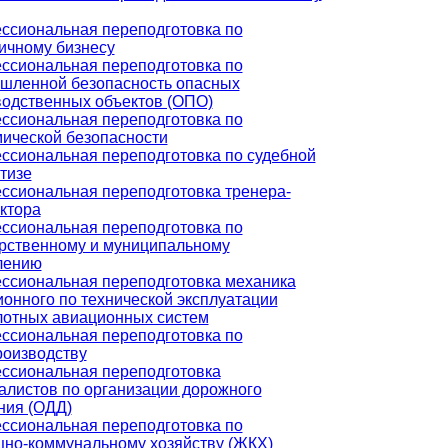
ссиональная переподготовка по
ичному бизнесу
ссиональная переподготовка по
шленной безопасность опасных
водственных объектов (ОПО)
ссиональная переподготовка по
ической безопасности
ссиональная переподготовка по судебной
тизе
ссиональная переподготовка тренера-
ктора
ссиональная переподготовка по
арственному и муниципальному
лению
ссиональная переподготовка механика
онного по технической эксплуатации
лотных авиационных систем
ссиональная переподготовка по
роизводству
ссиональная переподготовка
алистов по организации дорожного
ния (ОДД)
ссиональная переподготовка по
но-коммунальному хозяйству (ЖКХ)