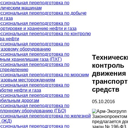
ссиональная переподготовка по
влическим машинам
ссиональная переподготовка по добыче
и газа
ссиональная переподготовка по
ортировке и хранению нефти и газа
ссиональная переподготовка по контролю
ва нефти
ссиональная переподготовка по
газовому оборудованию
ссиональная переподготовка по
Техническ
мным хранилищам газа (ПХГ)
контроль
ссиональная переподготовка по
аспределению
движения
ссиональная переподготовка по морским
газовым месторождениям
транспор
ссиональная переподготовка по
средств
ботке нефти и газа
ссиональная переподготовка по
обильным дорогам
05.10.2016
ссиональная переподготовка по
аллонному оборудованию (ГБО)
ссиональная переподготовка по железной
Законопроектом
 (ЖД)
предлагается до
ссиональная переподготовка по
закон № 196-ФЗ