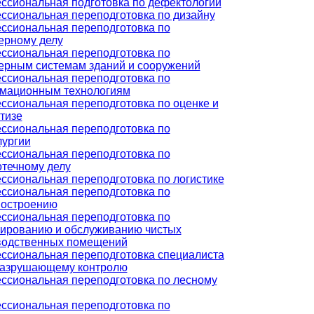
ссиональная подготовка по дефектологии
ссиональная переподготовка по дизайну
ссиональная переподготовка по
ерному делу
ссиональная переподготовка по
ерным системам зданий и сооружений
ссиональная переподготовка по
мационным технологиям
ссиональная переподготовка по оценке и
тизе
ссиональная переподготовка по
лургии
ссиональная переподготовка по
течному делу
сиональная переподготовка по логистике
ссиональная переподготовка по
остроению
ссиональная переподготовка по
тированию и обслуживанию чистых
водственных помещений
ссиональная переподготовка специалиста
разрушающему контролю
ссиональная переподготовка по лесному
ссиональная переподготовка по