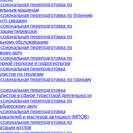
ссиональная переподготовка по
тельным машинам
ссиональная переподготовка по бурению
нту скважин
ссиональная переподготовка по
зации перевозок
ссиональная переподготовка по
льному обслуживанию
ссиональная переподготовка по
вому делу
ссиональная переподготовка по
рной геологии и гидрогеологии
ссиональная переподготовка
листов по геодезии
ссиональная переподготовка по горному
ссиональная переподготовка
листов в сфере туристской деятельности
ссиональная переподготовка по
ейдерскому делу
ссиональная переподготовка
давателей и мастеров автошкол (МПОВ)
ссиональная переподготовка по
атации котлов
ссиональная переподготовка по