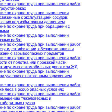
ие по охране труда при выполнении работ
троустановках
ие по охране труда при выполнении
 связанные с эксплуатацией сосудов,
ающих под избыточным давлением
ие по охране труда при обращении с
ными
ие по охране труда при выполнении
азных работ
ие по охране труда при выполнении работ
ску, идентификации, обезвреживанию и
ожению взрывоопасных предметов
ие по охране труда при выполнении работ
ости от полотна или проезжей части
уатируемых автомобильных дорог или ЖД
ие по охране труда при выполнении
 на участках с патогенным заражением
ие по охране труда при выполнении работ
ке леса в особо опасных условиях
ие по охране труда при выполнении работ
ремещению тяжеловесных и
габаритных грузов
ие по охране труда при выполнении работ
иоактивными веществами и источниками