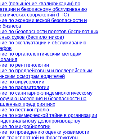
ние (повышение квалификации) по
уатации и безопасному обслуживанию
ехнических сооружений (ГТС)
ие по экономической безопасности и
е бизнеса
ие по безопасности полетов беспилотных
ных судов (беспилотников)
ие по эксплуатации и обслуживанию
рафов
ние по органолептическим методам
дования
ие по рентгенологии
ние по предрейсовым и послерейсовым
инским осмотрам водителей
ие по вирусологии
ие по паразитологии
ние по санитарно-эпидемиологическому
олучию населения и безопасности на
шленных предприятиях
ие по пест-контролю
ие по коммерческой тайне в организации
фиденциальному делопроизводству
ние по микробиологии
ние по проведению оценки уязвимости
ов транспортной инфраструктуры