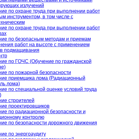
ирующих излучений
ие по охране труда при выполнении работ
ым инструментом, в том числе с
ехническим
ие по охране труда при выполнении работ
рах
ние по безопасным методам и приемам
нения работ на высоте с применением
тв подмащивания
нтр
ие по ГОЧС (Обучение по гражданской
не)
ние по пожарной безопасности
ние приемщика лома (Радиационный
ль лома)
ие по специальной оценке условий труда
)
ние строителей
ние проектировщиков
ие по радиационной безопасности и
ционному контролю
ние по безопасности дорожного движения
ие по энергоаудиту