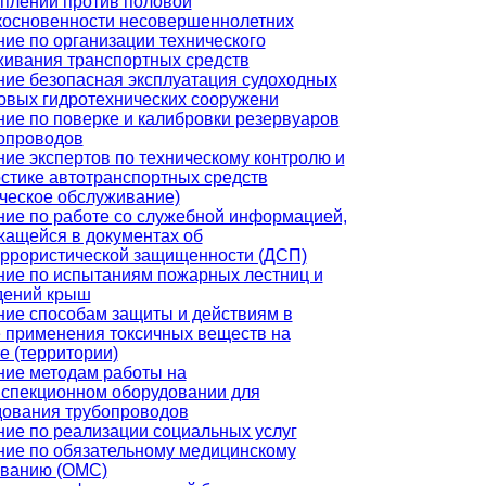
плений против половой
косновенности несовершеннолетних
ие по организации технического
живания транспортных средств
ие безопасная эксплуатация судоходных
овых гидротехнических сооружени
ие по поверке и калибровки резервуаров
бопроводов
ие экспертов по техническому контролю и
стике автотранспортных средств
ческое обслуживание)
ие по работе со служебной информацией,
жащейся в документах об
еррористической защищенности (ДСП)
ние по испытаниям пожарных лестниц и
дений крыш
ние способам защиты и действиям в
 применения токсичных веществ на
е (территории)
ние методам работы на
нспекционном оборудовании для
дования трубопроводов
ие по реализации социальных услуг
ние по обязательному медицинскому
ованию (ОМС)