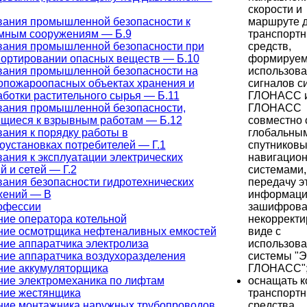
скорости и
маршруте 
вания промышленной безопасности к
транспорт
мным сооружениям — Б.9
средств,
вания промышленной безопасности при
формируем
портировании опасных веществ — Б.10
использов
вания промышленной безопасности на
сигналов с
опожароопасных объектах хранения и
ГЛОНАСС 
ботки растительного сырья — Б.11
ГЛОНАСС
вания промышленной безопасности,
совместно 
ящиеся к взрывным работам — Б.12
глобальны
ания к порядку работы в
спутников
оустановках потребителей — Г.1
навигацио
ания к эксплуатации электрических
системами,
й и сетей — Г.2
передачу э
ания безопасности гидротехнических
информаци
жений — В
зашифрова
офессии
некоррект
ие оператора котельной
виде с
ние осмотрщика нефтеналивных емкостей
использов
ие аппаратчика электролиза
системы "Э
ние аппаратчика воздухоразделения
ГЛОНАСС"
ние аккумуляторщика
оснащать 
ние электромеханика по лифтам
транспорт
ние жестянщика
средства,
ние монтажника наружных трубопроводов