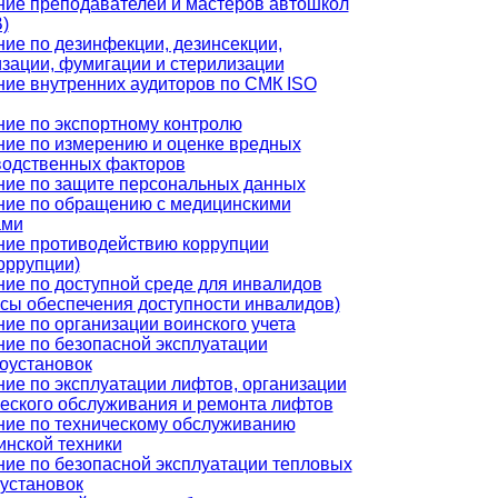
ние преподавателей и мастеров автошкол
)
ие по дезинфекции, дезинсекции,
зации, фумигации и стерилизации
ие внутренних аудиторов по СМК ISO
ие по экспортному контролю
ние по измерению и оценке вредных
водственных факторов
ние по защите персональных данных
ние по обращению с медицинскими
ами
ние противодействию коррупции
оррупции)
ие по доступной среде для инвалидов
сы обеспечения доступности инвалидов)
ие по организации воинского учета
ие по безопасной эксплуатации
оустановок
ие по эксплуатации лифтов, организации
еского обслуживания и ремонта лифтов
ние по техническому обслуживанию
инской техники
ие по безопасной эксплуатации тепловых
установок