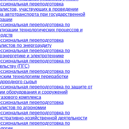
ссиональная переподготовка
алистов, участвующих в проведении
а автотранспорта при государственной
трации
ссиональная переподготовка по
тизации технологических процессов и
водств
ссиональная переподготовка
листов по энергоаудиту
ссиональная переподготовка по
оэнергетике и электротехнике
ссиональная переподготовка по
ельству (ПГС)
ссиональная переподготовка по
еским технологиям переработки
одородного сырья
ссиональная переподготовка по защите от
ии оборудования и сооружений
азового комплекса
ссиональная переподготовка
листов по агрономии
ссиональная переподготовка по
стративно-хозяйственной деятельности
ссиональная переподготовка по
ологии