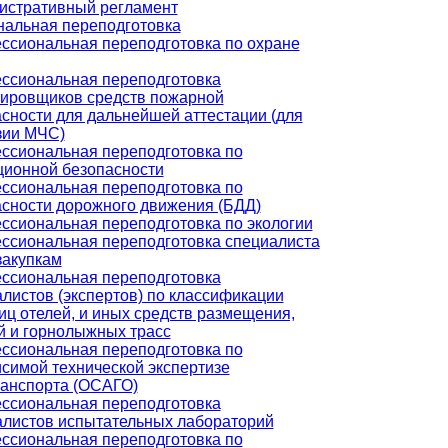
истративный регламент
альная переподготовка
ссиональная переподготовка по охране
ссиональная переподготовка
тировщиков средств пожарной
сности для дальнейшей аттестации (для
зии МЧС)
ссиональная переподготовка по
ционной безопасности
ссиональная переподготовка по
сности дорожного движения (БДД)
ссиональная переподготовка по экологии
ссиональная переподготовка специалиста
закупкам
ссиональная переподготовка
листов (экспертов) по классификации
иц отелей, и иных средств размещения,
й и горнолыжных трасс
ссиональная переподготовка по
симой технической экспертизе
ранспорта (ОСАГО)
ссиональная переподготовка
алистов испытательных лабораторий
ссиональная переподготовка по