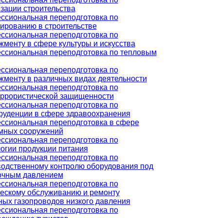
зации строительства
ссиональная переподготовка по
ированию в строительстве
ссиональная переподготовка по
менту в сфере культуры и искусства
ссиональная переподготовка по тепловым
ссиональная переподготовка по
менту в различных видах деятельности
ссиональная переподготовка по
еррористической защищенности
ссиональная переподготовка по
руденции в сфере здравоохранения
ссиональная переподготовка в сфере
мных сооружений
ссиональная переподготовка по
огии продукции питания
ссиональная переподготовка по
водственному контролю оборудования под
очным давлением
ссиональная переподготовка по
ческому обслуживанию и ремонту
ых газопроводов низкого давления
ссиональная переподготовка по