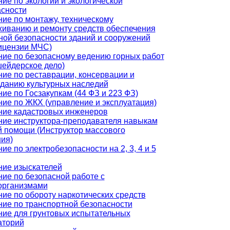
ие по экологии и экологической
асности
ие по монтажу, техническому
иванию и ремонту средств обеспечения
ой безопасности зданий и сооружений
ицензии МЧС)
ие по безопасному ведению горных работ
ейдерское дело)
ие по реставрации, консервации и
зданию культурных наследий
ие по Госзакупкам (44 ФЗ и 223 ФЗ)
ие по ЖКХ (управление и эксплуатация)
ние кадастровых инженеров
ние инструктора-преподавателя навыкам
 помощи (Инструктор массового
ия)
ие по электробезопасности на 2, 3, 4 и 5
ние изыскателей
ие по безопасной работе с
организмами
ие по обороту наркотических средств
ие по транспортной безопасности
ние для грунтовых испытательных
аторий