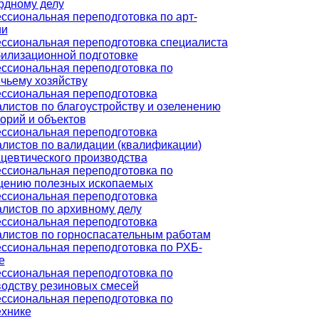
рдному делу
сиональная переподготовка по арт-
ии
ссиональная переподготовка специалиста
илизационной подготовке
ссиональная переподготовка по
чьему хозяйству
ссиональная переподготовка
листов по благоустройству и озеленению
орий и объектов
ссиональная переподготовка
листов по валидации (квалификации)
цевтического производства
ссиональная переподготовка по
щению полезных ископаемых
ссиональная переподготовка
листов по архивному делу
ссиональная переподготовка
алистов по горноспасательным работам
ссиональная переподготовка по РХБ-
е
ссиональная переподготовка по
водству резиновых смесей
ссиональная переподготовка по
ехнике