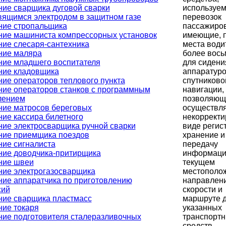
используе
ие сварщика дуговой сварки
перевозок
вящимся электродом в защитном газе
пассажиров
ние стропальщика
имеющие, 
ние машиниста компрессорных установок
места води
ие слесаря-сантехника
более вось
ние маляра
для сидени
ние младшего воспитателя
аппаратур
ние кладовщика
спутниково
ие операторов теплового пункта
навигации,
ние операторов станков с программным
позволяющ
лением
осуществля
ние матросов береговых
некоррект
ие кассира билетного
виде регис
ие электросварщика ручной сварки
хранение и
ние приемщика поездов
передачу
ние сигналиста
информаци
ние доводчика-притирщика
текущем
ние швеи
местополо
ние электрогазосварщика
направлени
ние аппаратчика по приготовлению
скорости и
сий
маршруте 
ние сварщика пластмасс
указанных
ние токаря
транспорт
ние подготовителя сталеразливочных
средств,