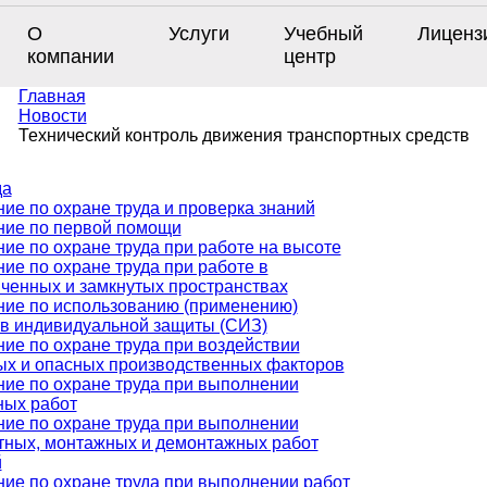
О
Услуги
Учебный
Лиценз
компании
центр
Главная
Новости
Технический контроль движения транспортных средств
да
ие по охране труда и проверка знаний
ние по первой помощи
ие по охране труда при работе на высоте
ие по охране труда при работе в
ченных и замкнутых пространствах
ние по использованию (применению)
тв индивидуальной защиты (СИЗ)
ие по охране труда при воздействии
ых и опасных производственных факторов
ие по охране труда при выполнении
ных работ
ие по охране труда при выполнении
тных, монтажных и демонтажных работ
й
ие по охране труда при выполнении работ