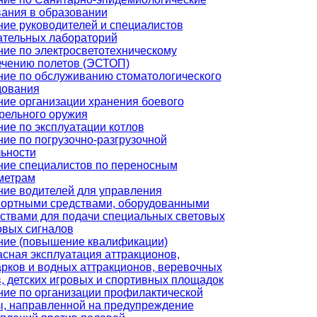
ания в образовании
ие руководителей и специалистов
ательных лабораторий
ие по электросветотехническому
ечению полетов (ЭСТОП)
ние по обслуживанию стоматологического
дования
ие организации хранения боевого
рельного оружия
ие по эксплуатации котлов
ие по погрузочно-разгрузочной
ьности
ние специалистов по переносным
метрам
ние водителей для управления
портными средствами, оборудованными
ствами для подачи специальных световых
овых сигналов
ние (повышение квалификации)
сная эксплуатация аттракционов,
рков и водных аттракционов, веревочных
, детских игровых и спортивных площадок
ние по организации профилактической
ы, направленной на предупреждение