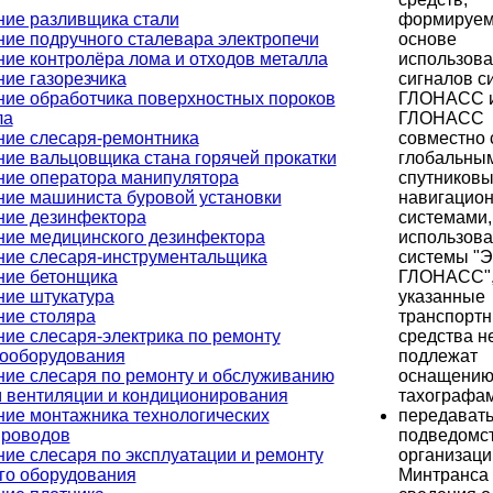
формируем
ние разливщика стали
основе
ие подручного сталевара электропечи
использов
ие контролёра лома и отходов металла
сигналов с
ие газорезчика
ГЛОНАСС 
ние обработчика поверхностных пороков
ГЛОНАСС
ла
совместно 
ние слесаря-ремонтника
глобальны
ие вальцовщика стана горячей прокатки
спутников
ние оператора манипулятора
навигацио
ние машиниста буровой установки
системами,
ние дезинфектора
использов
ние медицинского дезинфектора
системы "Э
ние слесаря-инструментальщика
ГЛОНАСС",
ние бетонщика
указанные
ние штукатура
транспорт
ние столяра
средства н
ие слесаря-электрика по ремонту
подлежат
рооборудования
оснащени
ние слесаря по ремонту и обслуживанию
тахографам
м вентиляции и кондиционирования
передавать
ние монтажника технологических
подведомс
проводов
организаци
ие слесаря по эксплуатации и ремонту
Минтранса
го оборудования