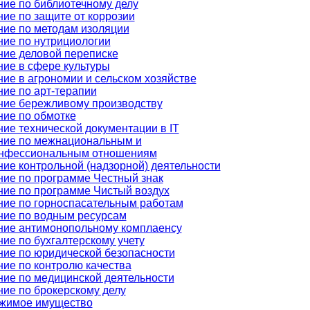
ие по библиотечному делу
ие по защите от коррозии
ние по методам изоляции
ие по нутрициологии
ние деловой переписке
ие в сфере культуры
ие в агрономии и сельском хозяйстве
ие по арт-терапии
ние бережливому производству
ние по обмотке
ие технической документации в IT
ние по межнациональным и
нфессиональным отношениям
ие контрольной (надзорной) деятельности
ие по программе Честный знак
ние по программе Чистый воздух
ние по горноспасательным работам
ние по водным ресурсам
ние антимонопольному комплаенсу
ие по бухгалтерскому учету
ие по юридической безопасности
ие по контролю качества
ие по медицинской деятельности
ие по брокерскому делу
жимое имущество