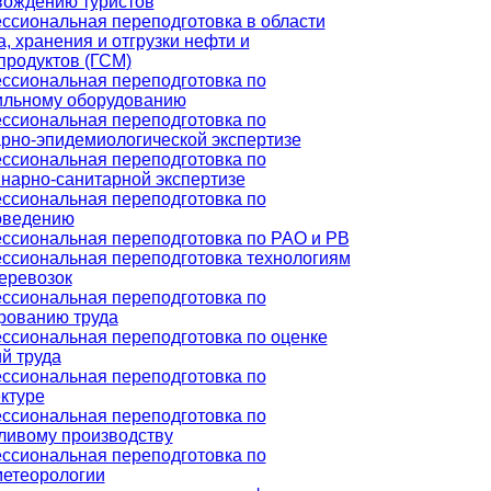
вождению туристов
ссиональная переподготовка в области
, хранения и отгрузки нефти и
продуктов (ГСМ)
ссиональная переподготовка по
ильному оборудованию
ссиональная переподготовка по
рно-эпидемиологической экспертизе
ссиональная переподготовка по
нарно-санитарной экспертизе
ссиональная переподготовка по
оведению
ссиональная переподготовка по РАО и РВ
ссиональная переподготовка технологиям
еревозок
ссиональная переподготовка по
рованию труда
ссиональная переподготовка по оценке
й труда
ссиональная переподготовка по
ктуре
ссиональная переподготовка по
ливому производству
ссиональная переподготовка по
метеорологии