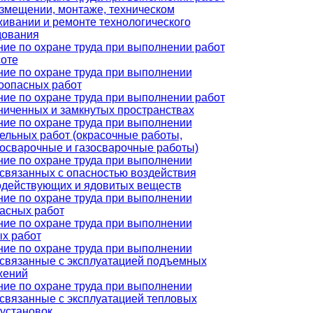
змещении, монтаже, техническом
ивании и ремонте технологического
дования
ие по охране труда при выполнении работ
соте
ие по охране труда при выполнении
оопасных работ
ие по охране труда при выполнении работ
ниченных и замкнутых пространствах
ие по охране труда при выполнении
ельных работ (окрасочные работы,
осварочные и газосварочные работы)
ие по охране труда при выполнении
 связанных с опасностью воздействия
одействующих и ядовитых веществ
ие по охране труда при выполнении
асных работ
ие по охране труда при выполнении
х работ
ие по охране труда при выполнении
 связанные с эксплуатацией подъемных
жений
ие по охране труда при выполнении
 связанные с эксплуатацией тепловых
установок