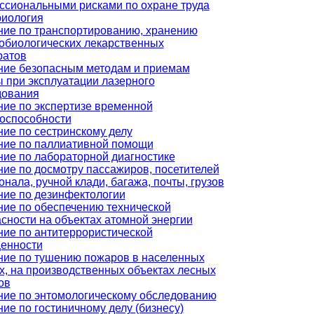
ссиональными рисками по охране труда
риология
ние по транспортированию, хранению
обиологических лекарственных
ратов
ние безопасным методам и приемам
 при эксплуатации лазерного
дования
ие по экспертизе временной
доспособности
ие по сестринскому делу
ние по паллиативной помощи
ие по лабораторной диагностике
ие по досмотру пассажиров, посетителей
онала, ручной клади, багажа, почты, грузов
ние по дезинфектологии
ие по обеспечению технической
сности на объектах атомной энергии
ие по антитеррористической
енности
ние по тушению пожаров в населенных
х, на производственных объектах лесных
ов
ние по энтомологическому обследованию
ие по гостиничному делу (бизнесу)