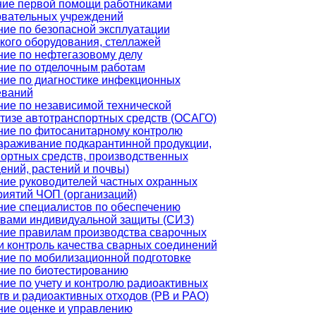
ние первой помощи работниками
овательных учреждений
ие по безопасной эксплуатации
кого оборудования, стеллажей
ие по нефтегазовому делу
ние по отделочным работам
ние по диагностике инфекционных
еваний
ие по независимой технической
тизе автотранспортных средств (ОСАГО)
ние по фитосанитарному контролю
араживание подкарантинной продукции,
ортных средств, производственных
ний, растений и почвы)
ние руководителей частных охранных
иятий ЧОП (организаций)
ние специалистов по обеспечению
твами индивидуальной защиты (СИЗ)
ние правилам производства сварочных
и контроль качества сварных соединений
ние по мобилизационной подготовке
ние по биотестированию
ие по учету и контролю радиоактивных
в и радиоактивных отходов (РВ и РАО)
ние оценке и управлению