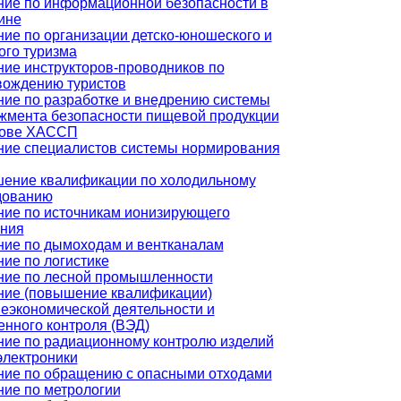
ние по информационной безопасности в
ине
ие по организации детско-юношеского и
ого туризма
ие инструкторов-проводников по
вождению туристов
ие по разработке и внедрению системы
жмента безопасности пищевой продукции
нове ХАССП
ние специалистов системы нормирования
ение квалификации по холодильному
дованию
ние по источникам ионизирующего
ения
ние по дымоходам и вентканалам
ие по логистике
ние по лесной промышленности
ние (повышение квалификации)
еэкономической деятельности и
нного контроля (ВЭД)
ние по радиационному контролю изделий
электроники
ние по обращению с опасными отходами
ие по метрологии