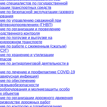
ие специалистов по государственной
рации транспортных средств
ие по безопасной эксплуатации газового
дования
ние по управлению скважиной при
ефтеводопроявлениях (ГНВП)
ие по организации и проведению
одственного контроля
ие по погрузке и выгрузке на
нодорожном транспорте
ие по работе с сжиженным (сжатым)
(СУГ)
ие по хранению и утилизации
ипасов
ие по антидопинговой деятельности в
е
ние по лечению и профилактике COVID-19
навирусная инфекция)
ние по обеспечению
овзрывобезопасности
рооборудования и молниезащиты особо
х объектов
ние по организации дорожного движения
роизводстве дорожных работ
ние по контролю и пломбированию