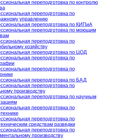
ссиональная переподготовка по контролю
ва
ссиональная переподготовка по
ражному управлению
ссиональная переподготовка по КИПиА
ссиональная переподготовка по моющим
твам
ссиональная переподготовка по
обильному хозяйству
ссиональная переподготовка по ЦОД
ссиональная переподготовка по
графии
ссиональная переподготовка по
онике
ссиональная переподготовка по БАД
ссиональная переподготовка по
ьному производству
ссиональная переподготовка по научным
изациям
ссиональная переподготовка по
отехнике
ссиональная переподготовка по
ехническим средствам разведки
ссиональная переподготовка по
ументальному производству