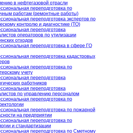
лению в нефтегазовой отрасли
ссиональная переподготовка по
очным работам (ремонтные работы)
ссиональная переподготовка экспертов по
ескому контролю и диагностике (ТО)
ссиональная переподготовка
листов операторов по утилизации
инских отходов
ссиональная переподготовка в сфере ГО
ссиональная переподготовка кадастровых
еров
ссиональная переподготовка по
терскому учету
ссиональная переподготовка
гических работников
ссиональная переподготовка
алистов по управлению персоналом
ссиональная переподготовка по
фектологии
ссиональная переподготовка по пожарной
сности на предприятии
ссиональная переподготовка по
огии и стандартизации
ссиональная переподготовка по Сметному