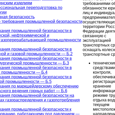
инским изделиям
требованиями о
ссиональная переподготовка по
обязанности юр
огии
лиц и индивиду
ая безопасность
предпринимател
 требования промышленной безопасности
осуществляющих
территории Росс
вания промышленной безопасности в
Федерации деяте
ской, нефтехимической и
связанную с
газоперерабатывающей промышленности
эксплуатацией
транспортных ср
вания промышленной безопасности в
оснащать колес
ной и газовой промышленности — Б.2
транспортные ср
вания промышленной безопасности в
технически
лургической промышленности — Б.3
средствам
вания промышленной безопасности в
контроля,
й промышленности — Б.4
обеспечив
вания промышленной безопасности в
регистраци
ной промышленности — Б.5
хранение
вания по маркшейдерскому обеспечению
информаци
сного ведения горных работ — Б.6
режиме тру
вания промышленной безопасности на
отдыха вод
ах газораспределения и газопотребления
текущем
местополо
вания промышленной безопасности к
направлени
дованию, работающему под давлением —