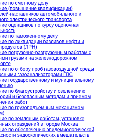
ие по сметному делу
ние (повышение квалификации)
лей-наставников автомобильного и
ого электрического транспорта
ие оценщиков по курсу оценочная
ьность
ние по таможенному делу
ие по ликвидации разливов нефти и
продуктов (ЛРН)
ие погрузочно-разгрузочным работам с
ыми грузами на железнодорожном
порте
ие по отбору проб газовоздушной среды
осными газоанализаторами ГВС
ние государственному и муниципальному
лению
ие по благоустройству и озеленению
торий и безопасным методам и приемам
нения работ
ние по грузоподъемным механизмам
м)
ие по земляным работам, установке
нных ограждений в городе Москва
ние по обеспечению эпидемиологической
сности эндоскопических вмешательств