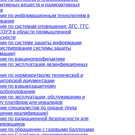
активных веществ и радиоактивных
ов
ние по информационным технологиям в
овании
ие по системам оповещения: ДГС, ГГС,
СОУЭ в области промышленной
асности
ние по системе защиты информации
нистрирование системы защиты
мации)
ние по вакцинопрофилактике
ние по эксплуатации дезинфекционных
ие по нормоконтролю технической и
укторской документации
ние по взрывозащитному
рооборудованию
ие по эксплуатации, обслуживанию и
ту платформ для инвалидов
ие специалистов по охране труда
шение квалификации)
ие по радиационной безопасности для
тировщиков
ние по обращению с газовыми баллонами
ние по Санитарно-эпидемиологические