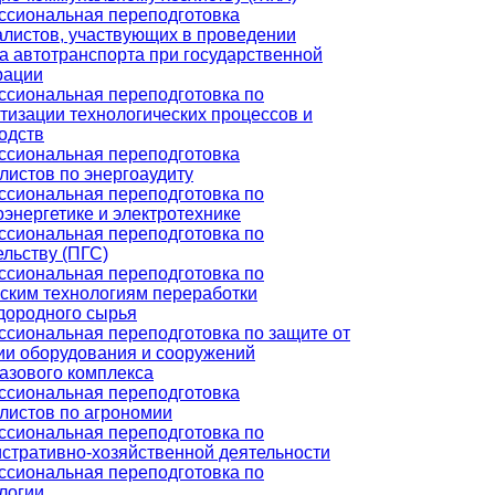
сиональная переподготовка
листов, участвующих в проведении
а автотранспорта при государственной
рации
сиональная переподготовка по
тизации технологических процессов и
одств
сиональная переподготовка
листов по энергоаудиту
сиональная переподготовка по
оэнергетике и электротехнике
сиональная переподготовка по
ельству (ПГС)
сиональная переподготовка по
ским технологиям переработки
дородного сырья
сиональная переподготовка по защите от
ии оборудования и сооружений
азового комплекса
сиональная переподготовка
листов по агрономии
сиональная переподготовка по
стративно-хозяйственной деятельности
сиональная переподготовка по
логии