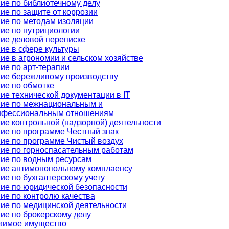
ие по библиотечному делу
ие по защите от коррозии
ие по методам изоляции
ие по нутрициологии
ие деловой переписке
ие в сфере культуры
ие в агрономии и сельском хозяйстве
ие по арт-терапии
ие бережливому производству
ие по обмотке
ие технической документации в IT
ие по межнациональным и
нфессиональным отношениям
ие контрольной (надзорной) деятельности
ие по программе Честный знак
ие по программе Чистый воздух
ие по горноспасательным работам
ие по водным ресурсам
ие антимонопольному комплаенсу
ие по бухгалтерскому учету
ие по юридической безопасности
ие по контролю качества
ие по медицинской деятельности
ие по брокерскому делу
жимое имущество