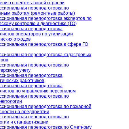
ению в нефтегазовой отрасли
сиональная переподготовка по
чным работам (ремонтные работы)
сиональная переподготовка экспертов по
ескому контролю и диагностике (ТО)
сиональная переподготовка
листов операторов по утилизации
нских отходов
сиональная переподготовка в сфере ГО
сиональная переподготовка кадастровых
еров
сиональная переподготовка по
терскому учету
сиональная переподготовка
гических работников
сиональная переподготовка
листов по управлению персоналом
сиональная переподготовка по
ектологии
сиональная переподготовка по пожарной
сности на предприятии
сиональная переподготовка по
огии и стандартизации
сиональная переподготовка по Сметному