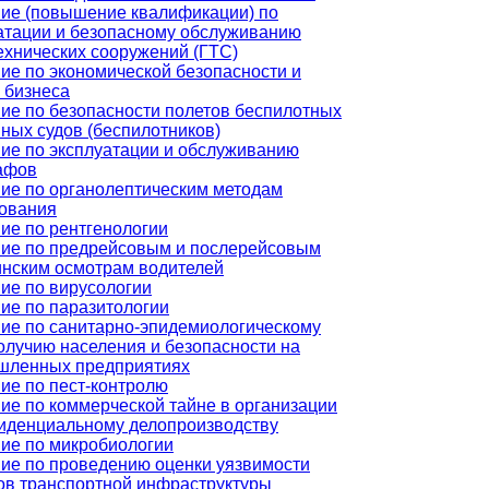
ие (повышение квалификации) по
атации и безопасному обслуживанию
ехнических сооружений (ГТС)
ие по экономической безопасности и
 бизнеса
ие по безопасности полетов беспилотных
ных судов (беспилотников)
ие по эксплуатации и обслуживанию
афов
ие по органолептическим методам
ования
ие по рентгенологии
ие по предрейсовым и послерейсовым
нским осмотрам водителей
ие по вирусологии
ие по паразитологии
ие по санитарно-эпидемиологическому
олучию населения и безопасности на
шленных предприятиях
ие по пест-контролю
ие по коммерческой тайне в организации
иденциальному делопроизводству
ие по микробиологии
ие по проведению оценки уязвимости
ов транспортной инфраструктуры