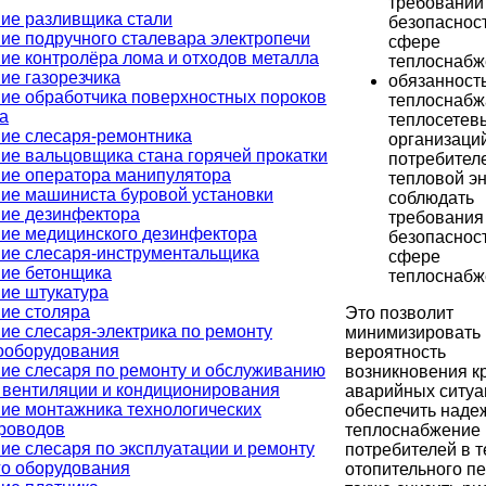
требований
ие разливщика стали
безопаснос
ие подручного сталевара электропечи
сфере
ие контролёра лома и отходов металла
теплоснабж
ие газорезчика
обязанност
ие обработчика поверхностных пороков
теплоснабж
а
теплосетев
ие слесаря-ремонтника
организаци
ие вальцовщика стана горячей прокатки
потребител
ие оператора манипулятора
тепловой э
ие машиниста буровой установки
соблюдать
ие дезинфектора
требования
ие медицинского дезинфектора
безопаснос
ие слесаря-инструментальщика
сфере
ие бетонщика
теплоснабж
ие штукатура
ие столяра
Это позволит
ие слесаря-электрика по ремонту
минимизировать
ооборудования
вероятность
ие слесаря по ремонту и обслуживанию
возникновения к
 вентиляции и кондиционирования
аварийных ситуа
ие монтажника технологических
обеспечить наде
роводов
теплоснабжение
ие слесаря по эксплуатации и ремонту
потребителей в 
го оборудования
отопительного пе