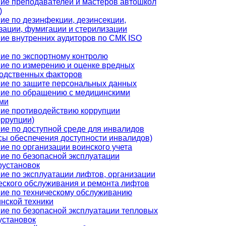
ие преподавателей и мастеров автошкол
)
ие по дезинфекции, дезинсекции,
зации, фумигации и стерилизации
ие внутренних аудиторов по СМК ISO
ие по экспортному контролю
ие по измерению и оценке вредных
одственных факторов
ие по защите персональных данных
ие по обращению с медицинскими
ми
ие противодействию коррупции
оррупции)
ие по доступной среде для инвалидов
сы обеспечения доступности инвалидов)
ие по организации воинского учета
ие по безопасной эксплуатации
оустановок
ие по эксплуатации лифтов, организации
еского обслуживания и ремонта лифтов
ие по техническому обслуживанию
нской техники
ие по безопасной эксплуатации тепловых
установок