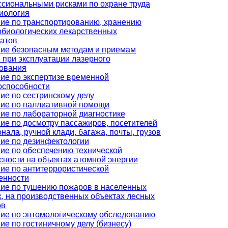
сиональными рисками по охране труда
иология
ие по транспортированию, хранению
биологических лекарственных
атов
ие безопасным методам и приемам
 при эксплуатации лазерного
ования
ие по экспертизе временной
оспособности
ие по сестринскому делу
ие по паллиативной помощи
ие по лабораторной диагностике
ие по досмотру пассажиров, посетителей
нала, ручной клади, багажа, почты, грузов
ие по дезинфектологии
ие по обеспечению технической
сности на объектах атомной энергии
ие по антитеррористической
енности
ие по тушению пожаров в населенных
х, на производственных объектах лесных
ов
ие по энтомологическому обследованию
ие по гостиничному делу (бизнесу)