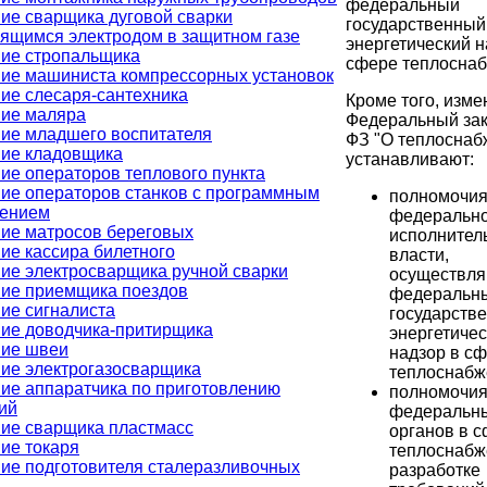
федеральный
ие сварщика дуговой сварки
государственный
ящимся электродом в защитном газе
энергетический н
ие стропальщика
сфере теплоснаб
ие машиниста компрессорных установок
ие слесаря-сантехника
Кроме того, изме
ие маляра
Федеральный зак
ие младшего воспитателя
ФЗ "О теплоснаб
ие кладовщика
устанавливают:
ие операторов теплового пункта
ие операторов станков с программным
полномочи
лением
федерально
ие матросов береговых
исполнител
ие кассира билетного
власти,
ие электросварщика ручной сварки
осуществл
ие приемщика поездов
федеральн
ие сигналиста
государств
ие доводчика-притирщика
энергетиче
ие швеи
надзор в с
ие электрогазосварщика
теплоснабж
ие аппаратчика по приготовлению
полномочи
ий
федеральн
ие сварщика пластмасс
органов в 
ие токаря
теплоснабж
ие подготовителя сталеразливочных
разработке