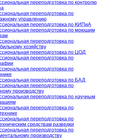
сиональная переподготовка по контролю
ва
сиональная переподготовка по
ажному управлению
сиональная переподготовка по КИПиА
сиональная переподготовка по моющим
вам
сиональная переподготовка по
бильному хозяйству
сиональная переподготовка по ЦОД
сиональная переподготовка по
рафии
сиональная переподготовка по
онике
сиональная переподготовка по БАД
сиональная переподготовка по
ному производству
сиональная переподготовка по научным
зациям
сиональная переподготовка по
технике
сиональная переподготовка по
ехническим средствам разведки
сиональная переподготовка по
ментальному производству