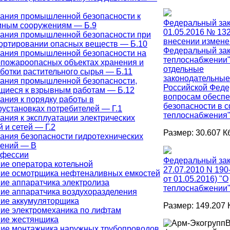
ания промышленной безопасности к
Федеральный зак
ным сооружениям — Б.9
01.05.2016 № 13
ания промышленной безопасности при
внесении измене
ортировании опасных веществ — Б.10
Федеральный зак
ания промышленной безопасности на
теплоснабжении"
пожароопасных объектах хранения и
отдельные
ботки растительного сырья — Б.11
законодательные
ания промышленной безопасности,
Российской Феде
щиеся к взрывным работам — Б.12
вопросам обеспе
ания к порядку работы в
безопасности в 
оустановках потребителей — Г.1
теплоснабжения
ания к эксплуатации электрических
 и сетей — Г.2
Размер: 30.607 К
ания безопасности гидротехнических
ений — В
офессии
Федеральный зак
ие оператора котельной
27.07.2010 N 190
ие осмотрщика нефтеналивных емкостей
от 01.05.2016) "О
ие аппаратчика электролиза
теплоснабжении
ие аппаратчика воздухоразделения
ие аккумуляторщика
Размер: 149.207 
ие электромеханика по лифтам
ие жестянщика
В
ие монтажника наружных трубопроводов