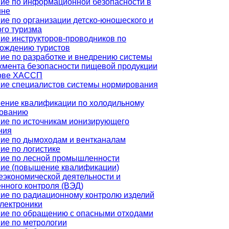
ие по информационной безопасности в
ине
ие по организации детско-юношеского и
ого туризма
ие инструкторов-проводников по
ождению туристов
ие по разработке и внедрению системы
мента безопасности пищевой продукции
нове ХАССП
ие специалистов системы нормирования
ние квалификации по холодильному
дованию
ие по источникам ионизирующего
ния
ие по дымоходам и вентканалам
ие по логистике
ие по лесной промышленности
ие (повышение квалификации)
экономической деятельности и
нного контроля (ВЭД)
ие по радиационному контролю изделий
лектроники
ие по обращению с опасными отходами
ие по метрологии