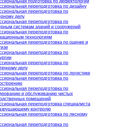
сиональная подготовка по дефектологии
сиональная переподготовка по дизайну
сиональная переподготовка по
рному делу
сиональная переподготовка по
рным системам зданий и сооружений
сиональная переподготовка по
мационным технологиям
сиональная переподготовка по оценке и
тизе
сиональная переподготовка по
ургии
сиональная переподготовка по
течному делу
сиональная переподготовка по логистике
сиональная переподготовка по
остроению
сиональная переподготовка по
ированию и обслуживанию чистых
одственных помещений
сиональная переподготовка специалиста
азрушающему контролю
сиональная переподготовка по лесному
сиональная переподготовка по