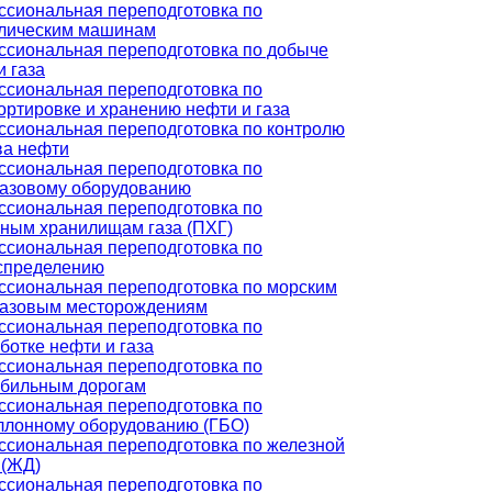
сиональная переподготовка по
лическим машинам
сиональная переподготовка по добыче
и газа
сиональная переподготовка по
ортировке и хранению нефти и газа
сиональная переподготовка по контролю
ва нефти
сиональная переподготовка по
азовому оборудованию
сиональная переподготовка по
ным хранилищам газа (ПХГ)
сиональная переподготовка по
спределению
сиональная переподготовка по морским
азовым месторождениям
сиональная переподготовка по
ботке нефти и газа
сиональная переподготовка по
бильным дорогам
сиональная переподготовка по
ллонному оборудованию (ГБО)
сиональная переподготовка по железной
 (ЖД)
сиональная переподготовка по