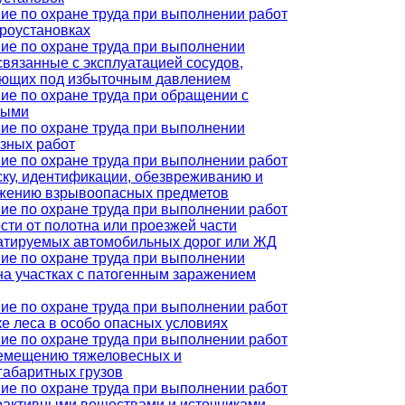
ие по охране труда при выполнении работ
троустановках
ие по охране труда при выполнении
 связанные с эксплуатацией сосудов,
ющих под избыточным давлением
ие по охране труда при обращении с
ными
ие по охране труда при выполнении
зных работ
ие по охране труда при выполнении работ
ску, идентификации, обезвреживанию и
жению взрывоопасных предметов
ие по охране труда при выполнении работ
ости от полотна или проезжей части
атируемых автомобильных дорог или ЖД
ие по охране труда при выполнении
 на участках с патогенным заражением
ие по охране труда при выполнении работ
ке леса в особо опасных условиях
ие по охране труда при выполнении работ
емещению тяжеловесных и
габаритных грузов
ие по охране труда при выполнении работ
оактивными веществами и источниками