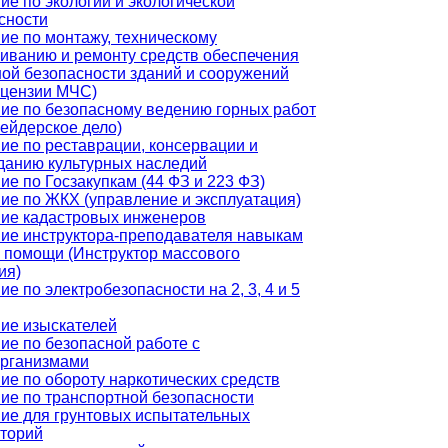
ие по экологии и экологической
сности
ие по монтажу, техническому
иванию и ремонту средств обеспечения
ой безопасности зданий и сооружений
ицензии МЧС)
ие по безопасному ведению горных работ
ейдерское дело)
ие по реставрации, консервации и
данию культурных наследий
ие по Госзакупкам (44 ФЗ и 223 ФЗ)
ие по ЖКХ (управление и эксплуатация)
ие кадастровых инженеров
ие инструктора-преподавателя навыкам
 помощи (Инструктор массового
ия)
е по электробезопасности на 2, 3, 4 и 5
ие изыскателей
ие по безопасной работе с
рганизмами
ие по обороту наркотических средств
ие по транспортной безопасности
ие для грунтовых испытательных
торий