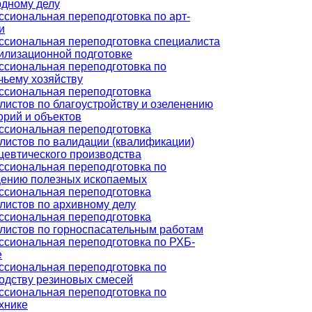
дному делу
сиональная переподготовка по арт-
и
сиональная переподготовка специалиста
илизационной подготовке
сиональная переподготовка по
чьему хозяйству
сиональная переподготовка
листов по благоустройству и озеленению
орий и объектов
сиональная переподготовка
листов по валидации (квалификации)
евтического производства
сиональная переподготовка по
ению полезных ископаемых
сиональная переподготовка
листов по архивному делу
сиональная переподготовка
листов по горноспасательным работам
сиональная переподготовка по РХБ-
е
сиональная переподготовка по
одству резиновых смесей
сиональная переподготовка по
хнике