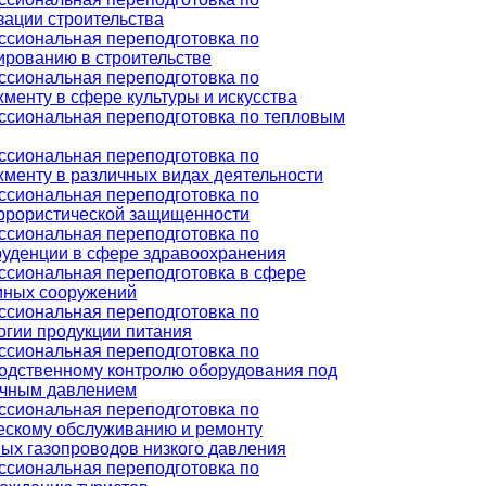
зации строительства
сиональная переподготовка по
ированию в строительстве
сиональная переподготовка по
менту в сфере культуры и искусства
сиональная переподготовка по тепловым
сиональная переподготовка по
менту в различных видах деятельности
сиональная переподготовка по
ррористической защищенности
сиональная переподготовка по
уденции в сфере здравоохранения
сиональная переподготовка в сфере
ных сооружений
сиональная переподготовка по
огии продукции питания
сиональная переподготовка по
одственному контролю оборудования под
чным давлением
сиональная переподготовка по
ескому обслуживанию и ремонту
ых газопроводов низкого давления
сиональная переподготовка по