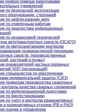
ие первой помощи работниками
вательных учреждений
ие по безопасной эксплуатации
кого оборудования, стеллажей
ие по нефтегазовому делу
ие по отделочным работам
ие по диагностике инфекционных
ваний
ие по независимой технической
тизе автотранспортных средств (ОСАГО)
ие по фитосанитарному контролю
араживание подкарантинной продукции,
ортных средств, производственных
ний, растений и почвы)
ие руководителей частных охранных
иятий ЧОП (организаций)
ие специалистов по обеспечению
вами индивидуальной защиты (СИЗ)
ие правилам производства сварочных
и контроль качества сварных соединений
ие по мобилизационной подготовке
ие по биотестированию
ие по учету и контролю радиоактивных
в и радиоактивных отходов (РВ и РАО)
ие оценке и управлению