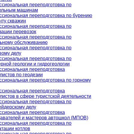
сиональная переподготовка по
тельным машинам
сиональная переподготовка по бурению
нту скважин
сиональная переподготовка по
зации перевозок
сиональная переподготовка по
ьному обслуживанию
сиональная переподготовка по
вому делу
сиональная переподготовка по
рной геологии и гидрогеологии
сиональная переподготовка
листов по геодезии
сиональная переподготовка по горному
сиональная переподготовка
листов в сфере туристской деятельности
сиональная переподготовка по
йдерскому делу
сиональная переподготовка
авателей и мастеров автошкол (МПОВ)
сиональная переподготовка по
атации котлов
сиональная переподготовка по