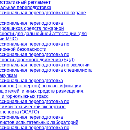
стративный регламент
альная переподготовка
сиональная переподготовка по охране
сиональная переподготовка
ировщиков средств пожарной
сности для дальнейшей аттестации (для
ии МЧС)
сиональная переподготовка по
ионной безопасности
сиональная переподготовка по
сности дорожного движения (БДД)
сиональная переподготовка по экологии
сиональная переподготовка специалиста
закупкам
сиональная переподготовка
листов (экспертов) по классификации
иц отелей, и иных средств размещения,
 и горнолыжных трасс
сиональная переподготовка по
симой технической экспертизе
анспорта (ОСАГО)
сиональная переподготовка
листов испытательных лабораторий
сиональная переподготовка по