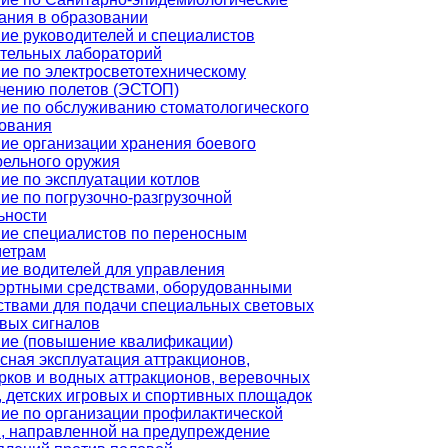
ания в образовании
ие руководителей и специалистов
тельных лабораторий
ие по электросветотехническому
чению полетов (ЭСТОП)
ие по обслуживанию стоматологического
ования
ие организации хранения боевого
рельного оружия
ие по эксплуатации котлов
ие по погрузочно-разгрузочной
ьности
ие специалистов по переносным
метрам
ие водителей для управления
ортными средствами, оборудованными
ствами для подачи специальных световых
овых сигналов
ие (повышение квалификации)
сная эксплуатация аттракционов,
рков и водных аттракционов, веревочных
, детских игровых и спортивных площадок
ие по организации профилактической
, направленной на предупреждение