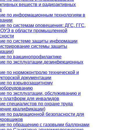
ктивных веществ и радиоактивных
в
ие по информационным технологиям в
вании
ие по системам оповещения: ДГС, ГГС,
ОУЭ в области промышленной
сности
ие по системе защиты информации
истрирование системы защиты
мации)
ие по вакцинопрофилактике
ие по эксплуатации дезинфекционных
ие по нормоконтролю технической и
укторской документации
ие по взрывозащитному
ооборудованию
ие по эксплуатации, обслуживанию и
у платформ для инвалидов
ие специалистов по охране труда
ение квалификации)
ие по радиационной безопасности для
ировщиков
ие по обращению с газовыми баллонами
ие по Санитарно-эпидемиологические