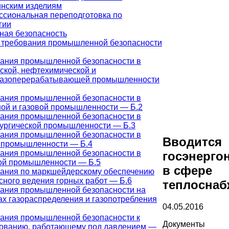
нским изделиям
сиональная переподготовка по
гии
ая безопасность
требования промышленной безопасности
ания промышленной безопасности в
ской, нефтехимической и
газоперерабатывающей промышленности
ания промышленной безопасности в
ой и газовой промышленности — Б.2
ания промышленной безопасности в
ургической промышленности — Б.3
ания промышленной безопасности в
Вводится
 промышленности — Б.4
ания промышленной безопасности в
госэнерго
ой промышленности — Б.5
в сфере
ания по маркшейдерскому обеспечению
сного ведения горных работ — Б.6
теплоснаб
ания промышленной безопасности на
ах газораспределения и газопотребления
04.05.2016
ания промышленной безопасности к
Документы
ованию, работающему под давлением —