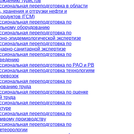
ождению туристов
сиональная переподготовка в области
, хранения и отгрузки нефти и
родуктов (ГСМ)
сиональная переподготовка по
льному оборудованию
сиональная переподготовка по
рно-эпидемиологической экспертизе
сиональная переподготовка по
нарно-санитарной экспертизе
сиональная переподготовка по
оведению
сиональная переподготовка по РАО и РВ
сиональная переподготовка технологиям
еревозок
сиональная переподготовка по
ованию труда
сиональная переподготовка по оценке
й труда
сиональная переподготовка по
ктуре
сиональная переподготовка по
ивому производству
сиональная переподготовка по
етеорологии