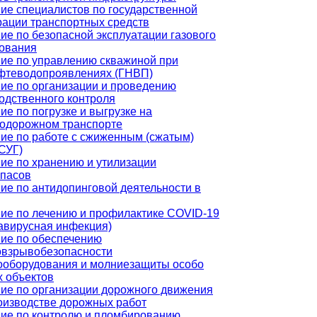
ие специалистов по государственной
рации транспортных средств
ие по безопасной эксплуатации газового
ования
ие по управлению скважиной при
фтеводопроявлениях (ГНВП)
ие по организации и проведению
одственного контроля
ие по погрузке и выгрузке на
одорожном транспорте
ие по работе с сжиженным (сжатым)
(СУГ)
ие по хранению и утилизации
пасов
ие по антидопинговой деятельности в
ие по лечению и профилактике COVID-19
авирусная инфекция)
ие по обеспечению
взрывобезопасности
ооборудования и молниезащиты особо
 объектов
ие по организации дорожного движения
оизводстве дорожных работ
ие по контролю и пломбированию