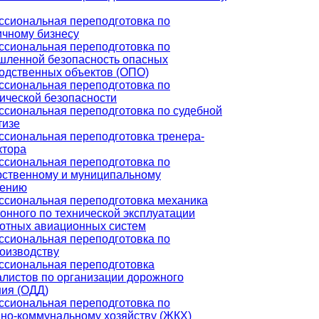
сиональная переподготовка по
ичному бизнесу
сиональная переподготовка по
ленной безопасность опасных
одственных объектов (ОПО)
сиональная переподготовка по
ической безопасности
сиональная переподготовка по судебной
тизе
сиональная переподготовка тренера-
ктора
сиональная переподготовка по
рственному и муниципальному
лению
сиональная переподготовка механика
онного по технической эксплуатации
отных авиационных систем
сиональная переподготовка по
оизводству
сиональная переподготовка
листов по организации дорожного
ия (ОДД)
сиональная переподготовка по
о-коммунальному хозяйству (ЖКХ)