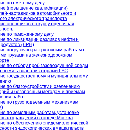
ие по сметному делу
ие (повышение квалификации)
лей-наставников автомобильного и
ого электрического транспорта
ие оценщиков по курсу оценочная
ьность
ие по таможенному делу
ие по ликвидации разливов нефти и
родуктов (ЛРН)
ие погрузочно-разгрузочным работам с
ми грузами на железнодорожном
орте
ие по отбору проб газовоздушной среды
сными газоанализаторами ГВС
ие государственному и муниципальному
лению
ие по благоустройству и озеленению
орий и безопасным методам и приемам
ения работ
ие по грузоподъемным механизмам
м)
ие по земляным работам, установке
ных ограждений в городе Москва
ие по обеспечению эпидемиологической
сности эндоскопических вмешательств