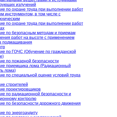
рующих излучений
ие по охране труда при выполнении работ
ым инструментом, в том числе с
хническим
ие по охране труда при выполнении работ
рах
ие по безопасным методам и приемам
ения работ на высоте с применением
в подмащивания
нтр
ие по ГОЧС (Обучение по гражданской
е)
ие по пожарной безопасности
ие приемщика лома (Радиационный
ль лома)
ие по специальной оценке условий труда
ие строителей
ие проектировщиков
ие по радиационной безопасности и
ионному контролю
ие по безопасности дорожного движения
ие по энергоаудиту