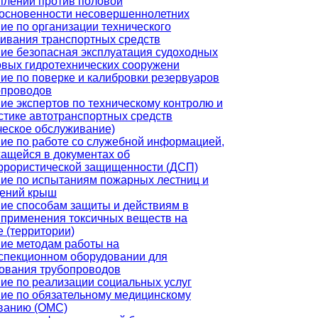
плений против половой
основенности несовершеннолетних
ие по организации технического
ивания транспортных средств
ие безопасная эксплуатация судоходных
овых гидротехнических сооружени
ие по поверке и калибровки резервуаров
опроводов
ие экспертов по техническому контролю и
стике автотранспортных средств
ческое обслуживание)
ие по работе со служебной информацией,
ащейся в документах об
ррористической защищенности (ДСП)
ие по испытаниям пожарных лестниц и
ений крыш
ие способам защиты и действиям в
 применения токсичных веществ на
е (территории)
ие методам работы на
спекционном оборудовании для
ования трубопроводов
ие по реализации социальных услуг
ие по обязательному медицинскому
ванию (ОМС)