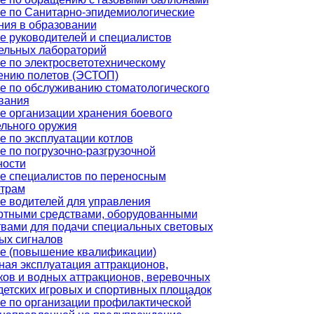
е по Санитарно-эпидемиологические
ния в образовании
е руководителей и специалистов
ельных лабораторий
е по электросветотехническому
ению полетов (ЭСТОП)
е по обслуживанию стоматологического
вания
е организации хранения боевого
ельного оружия
е по эксплуатации котлов
е по погрузочно-разгрузочной
ности
е специалистов по переносным
трам
е водителей для управления
ртными средствами, оборудованными
твами для подачи специальных световых
вых сигналов
е (повышение квалификации)
ная эксплуатация аттракционов,
ков и водных аттракционов, веревочных
 детских игровых и спортивных площадок
е по организации профилактической