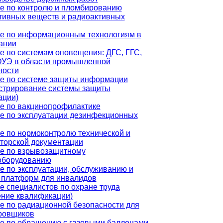
е по контролю и пломбированию
тивных веществ и радиоактивных
е по информационным технологиям в
ании
е по системам оповещения: ДГС, ГГС,
УЭ в области промышленной
ности
е по системе защиты информации
стрирование системы защиты
ции)
е по вакцинопрофилактике
е по эксплуатации дезинфекционных
е по нормоконтролю технической и
кторской документации
е по взрывозащитному
оборудованию
е по эксплуатации, обслуживанию и
 платформ для инвалидов
е специалистов по охране труда
ние квалификации)
е по радиационной безопасности для
ровщиков
е по обращению с газовыми баллонами