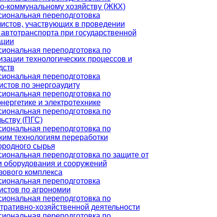
-коммунальному хозяйству (ЖКХ)
иональная переподготовка
истов, участвующих в проведении
 автотранспорта при государственной
ации
иональная переподготовка по
изации технологических процессов и
дств
иональная переподготовка
истов по энергоаудиту
иональная переподготовка по
нергетике и электротехнике
иональная переподготовка по
ьству (ПГС)
иональная переподготовка по
ким технологиям переработки
ородного сырья
иональная переподготовка по защите от
и оборудования и сооружений
зового комплекса
иональная переподготовка
истов по агрономии
иональная переподготовка по
тративно-хозяйственной деятельности
иональная переподготовка по