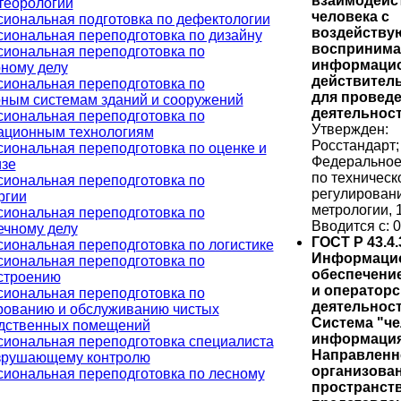
взаимодейс
теорологии
человека с
иональная подготовка по дефектологии
воздейству
иональная переподготовка по дизайну
восприним
иональная переподготовка по
информаци
ному делу
действител
иональная переподготовка по
для провед
ным системам зданий и сооружений
деятельност
иональная переподготовка по
Утвержден:
ционным технологиям
Росстандарт;
иональная переподготовка по оценке и
Федеральное
изе
по техническ
иональная переподготовка по
регулирован
ргии
метрологии, 
иональная переподготовка по
Вводится с: 0
ечному делу
ГОСТ Р 43.4.
иональная переподготовка по логистике
Информаци
иональная переподготовка по
обеспечение
строению
и операторс
иональная переподготовка по
деятельност
рованию и обслуживанию чистых
Система "че
дственных помещений
информация
иональная переподготовка специалиста
Направленн
зрушающему контролю
организова
иональная переподготовка по лесному
пространст