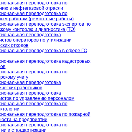
иональная переподготовка по
нию в нефтегазовой отрасли
иональная переподготовка по
ным работам (ремонтные работы)
иональная переподготовка экспертов по
кому контролю и диагностике (ТО)
иональная переподготовка
истов операторов по утилизации
ских отходов
иональная переподготовка в сфере ГО
иональная переподготовка кадастровых
ров
иональная переподготовка по
рскому учету
иональная переподготовка
ических работников
иональная переподготовка
истов по управлению персоналом
иональная переподготовка по
ктологии
иональная переподготовка по пожарной
ности на предприятии
иональная переподготовка по
гии и стандартизации