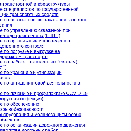
в транспортной инфраструктуры
е специалистов по государственной
ации транспортных средств
е по безопасной эксплуатации газового
вания
е по управлению скважиной при
теводопроявлениях (ГНВП)
е по организации и проведению
дственного контроля
 по погрузке и выгрузке на
дорожном транспорте
е по работе с сжиженным (сжатым)
УГ)
е по хранению и утилизации
асов
е по антидопинговой деятельности в
е по лечению и профилактике COVID-19
вирусная инфекция)
е по обеспечению
зрывобезопасности
оборудования и молниезащиты особо
объектов
е по организации дорожного движения
изводстве дорожных работ