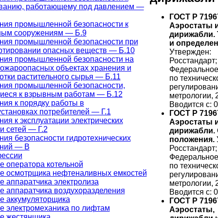
ванию, работающему под давлением —
ГОСТ Р 7196
ния промышленной безопасности к
Аэростаты 
ым сооружениям — Б.9
дирижабли.
ния промышленной безопасности при
и определен
ртировании опасных веществ — Б.10
Утвержден:
ния промышленной безопасности на
Росстандарт;
ожароопасных объектах хранения и
Федеральное
отки растительного сырья — Б.11
по техническ
ния промышленной безопасности,
регулирован
иеся к взрывным работам — Б.12
метрологии, 
ния к порядку работы в
Вводится с: 0
установках потребителей — Г.1
ГОСТ Р 7196
ния к эксплуатации электрических
Аэростаты 
и сетей — Г.2
дирижабли.
ния безопасности гидротехнических
положения.
ний — В
Росстандарт;
фессии
Федеральное
е оператора котельной
по техническ
е осмотрщика нефтеналивных емкостей
регулирован
е аппаратчика электролиза
метрологии, 
е аппаратчика воздухоразделения
Вводится с: 0
е аккумуляторщика
ГОСТ Р 7196
е электромеханика по лифтам
Аэростаты,
е жестянщика