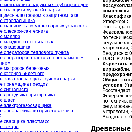
дирижабли 
е монтажника наружных трубопроводов
воздухопла
е сварщика дуговой сварки
комплексы.
щимся электродом в защитном газе
Классифика
е стропальщика
Утвержден:
е машиниста компрессорных установок
Росстандарт;
е слесаря-сантехника
Федеральное
е маляра
по техническ
е младшего воспитателя
регулирован
е кладовщика
метрологии, 
е операторов теплового пункта
Вводится с: 0
е операторов станков с программным
ГОСТ Р 7196
нием
Аэростаты 
е матросов береговых
дирижабли.
е кассира билетного
предохрани
е электросварщика ручной сварки
Общие техн
е приемщика поездов
условия.
Утв
е сигналиста
Росстандарт;
е доводчика-притирщика
Федеральное
е швеи
по техническ
е электрогазосварщика
регулирован
е аппаратчика по приготовлению
метрологии, 
й
Вводится с: 0
е сварщика пластмасс
е токаря
Древесные
е подготовителя сталеразливочных