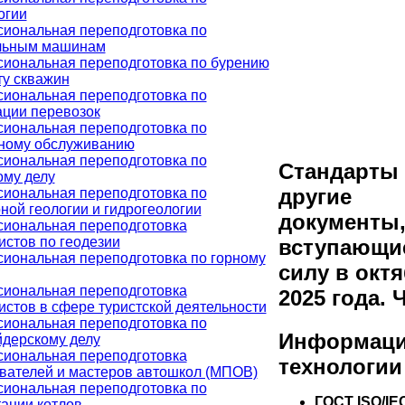
огии
иональная переподготовка по
льным машинам
иональная переподготовка по бурению
ту скважин
иональная переподготовка по
ации перевозок
иональная переподготовка по
ному обслуживанию
иональная переподготовка по
Стандарты
ому делу
другие
иональная переподготовка по
ной геологии и гидрогеологии
документы
иональная переподготовка
истов по геодезии
вступающи
иональная переподготовка по горному
силу в окт
иональная переподготовка
2025 года. 
истов в сфере туристской деятельности
иональная переподготовка по
Информац
дерскому делу
иональная переподготовка
технологии
вателей и мастеров автошкол (МПОВ)
иональная переподготовка по
ГОСТ ISO/IEC
тации котлов