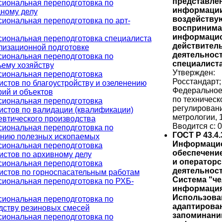
представле
иональная переподготовка по
информации
ному делу
воздейству
иональная переподготовка по арт-
восприним
информаци
иональная переподготовка специалиста
действитель
лизационной подготовке
деятельнос
иональная переподготовка по
специалиста
ьему хозяйству
Утвержден:
иональная переподготовка
Росстандарт;
истов по благоустройству и озеленению
Федеральное
рий и объектов
по техническ
иональная переподготовка
регулирован
истов по валидации (квалификации)
метрологии, 
втического производства
Вводится с: 0
иональная переподготовка по
ГОСТ Р 43.4.
нию полезных ископаемых
Информаци
иональная переподготовка
обеспечение
истов по архивному делу
и операторс
иональная переподготовка
деятельност
истов по горноспасательным работам
Система "че
иональная переподготовка по РХБ-
информация
Использова
иональная переподготовка по
адаптирова
дству резиновых смесей
запоминан
иональная переподготовка по