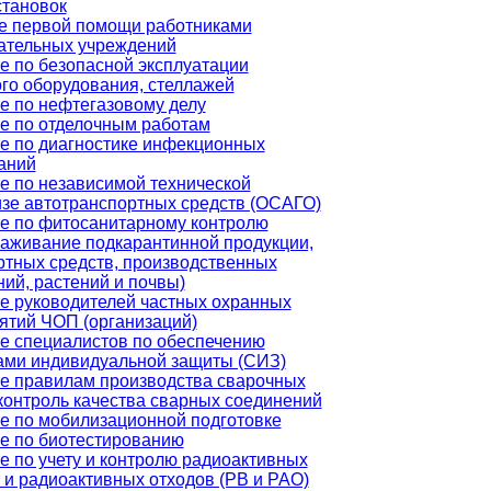
становок
е первой помощи работниками
ательных учреждений
е по безопасной эксплуатации
ого оборудования, стеллажей
е по нефтегазовому делу
е по отделочным работам
е по диагностике инфекционных
аний
е по независимой технической
изе автотранспортных средств (ОСАГО)
е по фитосанитарному контролю
раживание подкарантинной продукции,
ртных средств, производственных
ий, растений и почвы)
е руководителей частных охранных
ятий ЧОП (организаций)
е специалистов по обеспечению
ами индивидуальной защиты (СИЗ)
е правилам производства сварочных
 контроль качества сварных соединений
е по мобилизационной подготовке
е по биотестированию
е по учету и контролю радиоактивных
 и радиоактивных отходов (РВ и РАО)