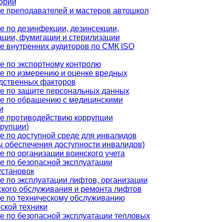
орий
е преподавателей и мастеров автошкол
е по дезинфекции, дезинсекции,
ации, фумигации и стерилизации
е внутренних аудиторов по СМК ISO
е по экспортному контролю
е по измерению и оценке вредных
дственных факторов
е по защите персональных данных
е по обращению с медицинскими
и
е противодействию коррупции
ррупции)
е по доступной среде для инвалидов
ы обеспечения доступности инвалидов)
е по организации воинского учета
е по безопасной эксплуатации
установок
е по эксплуатации лифтов, организации
ского обслуживания и ремонта лифтов
е по техническому обслуживанию
ской техники
е по безопасной эксплуатации тепловых