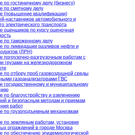
 по гостиничному делу (бизнесу)
е по сметному делу
е (повышение квалификации)
ей-наставников автомобильного и
го электрического транспорта
е оценщиков по курсу оценочная
ность
е по таможенному делу
е по ликвидации разливов нефти и
одуктов (ЛРН)
е погрузочно-разгрузочным работам с
и грузами на железнодорожном
рте
е по отбору проб газовоздушной среды
ными газоанализаторами ГВС
е государственному и муниципальному
нию
е по благоустройству и озеленению
рий и безопасным методам и приемам
ния работ
е по грузоподъемным механизмам
е по земляным работам, установке
ых ограждений в городе Москва
е по обеспечению эпидемиологической