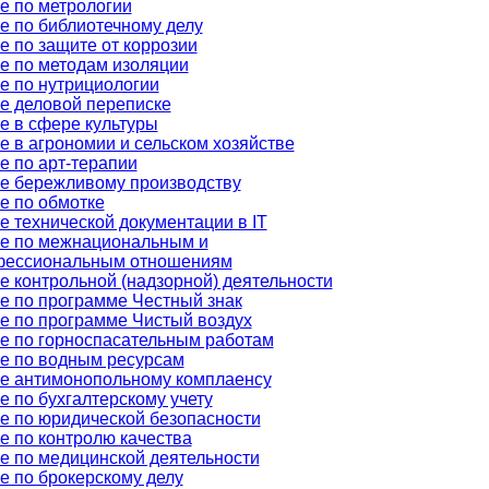
е по метрологии
е по библиотечному делу
е по защите от коррозии
е по методам изоляции
е по нутрициологии
е деловой переписке
е в сфере культуры
е в агрономии и сельском хозяйстве
е по арт-терапии
е бережливому производству
е по обмотке
е технической документации в IT
е по межнациональным и
фессиональным отношениям
е контрольной (надзорной) деятельности
е по программе Честный знак
е по программе Чистый воздух
е по горноспасательным работам
е по водным ресурсам
е антимонопольному комплаенсу
е по бухгалтерскому учету
е по юридической безопасности
е по контролю качества
е по медицинской деятельности
е по брокерскому делу