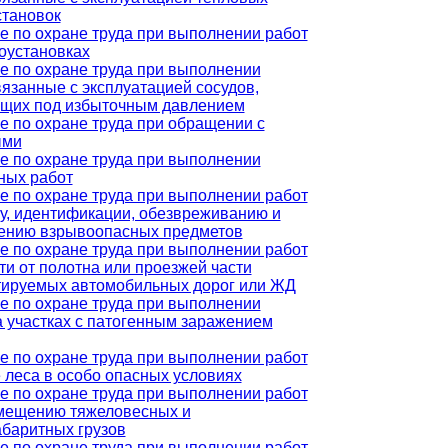
становок
е по охране труда при выполнении работ
роустановках
е по охране труда при выполнении
вязанные с эксплуатацией сосудов,
щих под избыточным давлением
е по охране труда при обращении с
ыми
е по охране труда при выполнении
ных работ
е по охране труда при выполнении работ
ку, идентификации, обезвреживанию и
ению взрывоопасных предметов
е по охране труда при выполнении работ
ти от полотна или проезжей части
тируемых автомобильных дорог или ЖД
е по охране труда при выполнении
а участках с патогенным заражением
е по охране труда при выполнении работ
 леса в особо опасных условиях
е по охране труда при выполнении работ
мещению тяжеловесных и
абаритных грузов
е по охране труда при выполнении работ