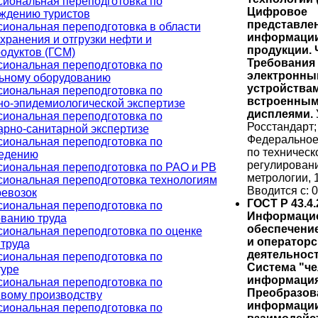
иональная переподготовка по
Цифровое
ждению туристов
представле
иональная переподготовка в области
информации
хранения и отгрузки нефти и
продукции. Ч
одуктов (ГСМ)
Требования 
иональная переподготовка по
электронны
ьному оборудованию
устройствам
иональная переподготовка по
встроенны
но-эпидемиологической экспертизе
дисплеями.
иональная переподготовка по
Росстандарт;
арно-санитарной экспертизе
Федеральное
иональная переподготовка по
по техническ
едению
регулирован
иональная переподготовка по РАО и РВ
метрологии, 
иональная переподготовка технологиям
Вводится с: 0
ревозок
ГОСТ Р 43.4.
иональная переподготовка по
Информаци
ванию труда
обеспечение
иональная переподготовка по оценке
и операторс
 труда
деятельност
иональная переподготовка по
Система "че
туре
информация
иональная переподготовка по
Преобразов
вому производству
информации
иональная переподготовка по