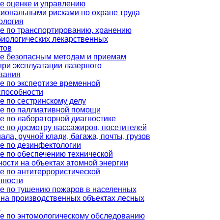
е оценке и управлению
иональными рисками по охране труда
ология
е по транспортированию, хранению
иологических лекарственных
тов
е безопасным методам и приемам
при эксплуатации лазерного
вания
е по экспертизе временной
способности
е по сестринскому делу
е по паллиативной помощи
е по лабораторной диагностике
е по досмотру пассажиров, посетителей
ала, ручной клади, багажа, почты, грузов
е по дезинфектологии
е по обеспечению технической
ности на объектах атомной энергии
е по антитеррористической
нности
е по тушению пожаров в населенных
, на производственных объектах лесных
в
е по энтомологическому обследованию