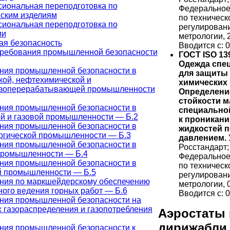
иональная переподготовка по
Федеральное
ским изделиям
по техническ
иональная переподготовка по
регулирован
ии
метрологии, 
я безопасность
Вводится с: 0
ребования промышленной безопасности
ГОСТ ISO 13
Одежда спе
ния промышленной безопасности в
для защиты 
кой, нефтехимической и
химических 
зоперерабатывающей промышленности
Определени
стойкости 
ния промышленной безопасности в
специально
й и газовой промышленности — Б.2
к проникан
ния промышленной безопасности в
жидкостей 
ргической промышленности — Б.3
давлением.
ния промышленной безопасности в
Росстандарт;
промышленности — Б.4
Федеральное
ния промышленной безопасности в
по техническ
й промышленности — Б.5
регулирован
ния по маркшейдерскому обеспечению
метрологии, 
ного ведения горных работ — Б.6
Вводится с: 0
ния промышленной безопасности на
х газораспределения и газопотребления
Аэростаты 
дирижабли
ния промышленной безопасности к