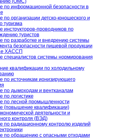
анию (ОМС)
е по информационной безопасности в
не
е по организации детско-юношеского и
о туризма
е инструкторов-проводников по
ждению туристов
е по разработке и внедрению системы
ента безопасности пищевой продукции
ве ХАССП
е специалистов системы нормирования
ие квалификации по холодильному
ванию
е по источникам ионизирующего
ия
е по дымоходам и вентканалам
е по логистике
е по лесной промышленности
е (повышение квалификации)
кономической деятельности и
ного контроля (ВЭД)
е по радиационному контролю изделий
ектроники
е по обращению с опасными отходами