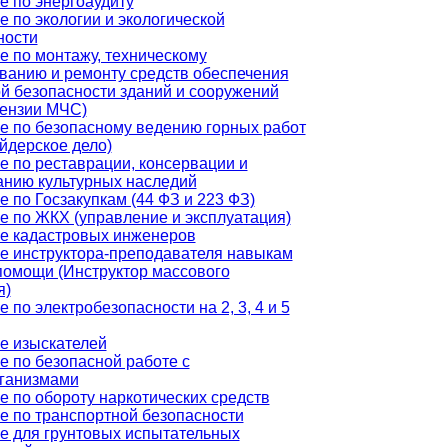
е по энергоаудиту
 по экологии и экологической
ности
е по монтажу, техническому
ванию и ремонту средств обеспечения
й безопасности зданий и сооружений
цензии МЧС)
е по безопасному ведению горных работ
йдерское дело)
е по реставрации, консервации и
анию культурных наследий
 по Госзакупкам (44 ФЗ и 223 ФЗ)
е по ЖКХ (управление и эксплуатация)
е кадастровых инженеров
е инструктора-преподавателя навыкам
помощи (Инструктор массового
я)
 по электробезопасности на 2, 3, 4 и 5
е изыскателей
е по безопасной работе с
ганизмами
е по обороту наркотических средств
е по транспортной безопасности
е для грунтовых испытательных