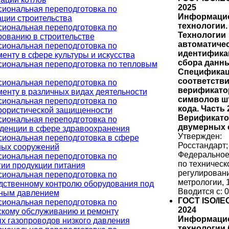
2025
иональная переподготовка по
Информаци
ации строительства
технологии.
иональная переподготовка по
Технологии
рованию в строительстве
автоматиче
иональная переподготовка по
идентифика
енту в сфере культуры и искусства
сбора данны
иональная переподготовка по тепловым
Специфика
соответств
иональная переподготовка по
верификато
енту в различных видах деятельности
символов ш
иональная переподготовка по
кода. Часть 
рористической защищенности
Верификато
иональная переподготовка по
двумерных 
денции в сфере здравоохранения
Утвержден:
иональная переподготовка в сфере
Росстандарт;
ых сооружений
Федеральное
иональная переподготовка по
по техническ
гии продукции питания
регулирован
иональная переподготовка по
метрологии, 
дственному контролю оборудования под
Вводится с: 0
ным давлением
ГОСТ ISO/IEC
иональная переподготовка по
2024
скому обслуживанию и ремонту
Информаци
х газопроводов низкого давления
технологии (