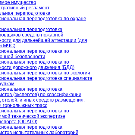
мое имущество
тративный регламент
льная переподготовка
иональная переподготовка по охране
иональная переподготовка
ровщиков средств пожарной
ности для дальнейшей аттестации (для
и МЧС)
иональная переподготовка по
онной безопасности
иональная переподготовка по
ности дорожного движения (БДД)
иональная переподготовка по экологии
иональная переподготовка специалиста
купкам
иональная переподготовка
истов (экспертов) по классификации
 отелей, и иных средств размещения,
и горнолыжных трасс
иональная переподготовка по
имой технической экспертизе
нспорта (ОСАГО)
иональная переподготовка
истов испытательных лабораторий