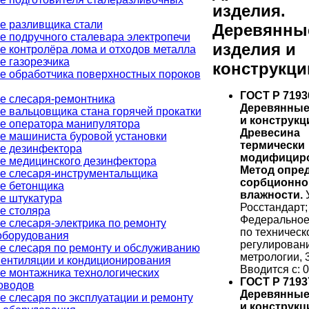
изделия.
е разливщика стали
Деревянны
е подручного сталевара электропечи
изделия и
е контролёра лома и отходов металла
е газорезчика
конструкци
е обработчика поверхностных пороков
ГОСТ Р 7193
е слесаря-ремонтника
Деревянные
е вальцовщика стана горячей прокатки
и конструкц
е оператора манипулятора
Древесина
е машиниста буровой установки
термически
е дезинфектора
модифициро
е медицинского дезинфектора
Метод опре
е слесаря-инструментальщика
сорбционно
е бетонщика
влажности.
У
е штукатура
Росстандарт;
е столяра
Федеральное
е слесаря-электрика по ремонту
по техническ
оборудования
регулирован
е слесаря по ремонту и обслуживанию
метрологии, 
вентиляции и кондиционирования
Вводится с: 0
е монтажника технологических
ГОСТ Р 7193
оводов
Деревянные
е слесаря по эксплуатации и ремонту
и конструкц