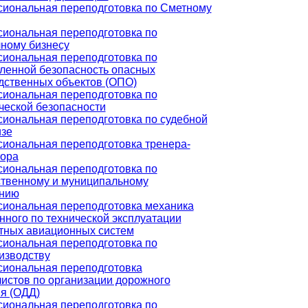
иональная переподготовка по Сметному
иональная переподготовка по
чному бизнесу
иональная переподготовка по
енной безопасность опасных
дственных объектов (ОПО)
иональная переподготовка по
ческой безопасности
иональная переподготовка по судебной
изе
иональная переподготовка тренера-
тора
иональная переподготовка по
ственному и муниципальному
нию
иональная переподготовка механика
нного по технической эксплуатации
тных авиационных систем
иональная переподготовка по
изводству
иональная переподготовка
истов по организации дорожного
я (ОДД)
иональная переподготовка по