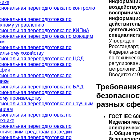
информации
нике
воздейству
иональная переподготовка по контролю
восприним
а
информаци
иональная переподготовка по
действитель
жному управлению
деятельнос
иональная переподготовка по КИПиА
специалиста
иональная переподготовка по моющим
Утвержден:
ам
Росстандарт;
иональная переподготовка по
Федеральное
ильному хозяйству
по техническ
иональная переподготовка по ЦОД
регулирован
иональная переподготовка по
метрологии, 
афии
Вводится с: 0
иональная переподготовка по
нике
Требовани
иональная переподготовка по БАД
иональная переподготовка по
безопаснос
ому производству
разных сф
иональная переподготовка по научным
ациям
иональная переподготовка по
ГОСТ IEC 60
ехнике
Изделия ме
иональная переподготовка по
электрическ
хническим средствам разведки
1. Общие тр
иональная переподготовка по
безопасност