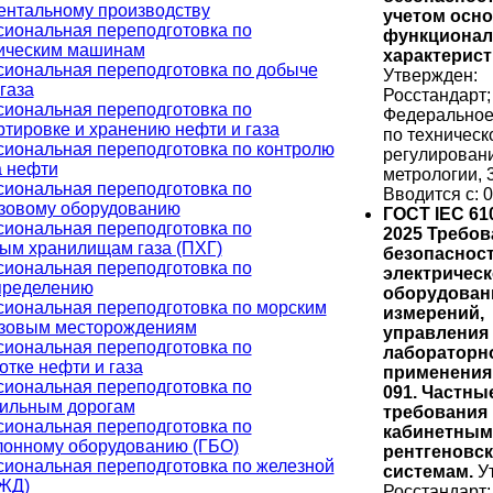
ентальному производству
учетом осн
иональная переподготовка по
функциона
ическим машинам
характерист
иональная переподготовка по добыче
Утвержден:
газа
Росстандарт;
иональная переподготовка по
Федеральное
ртировке и хранению нефти и газа
по техническ
иональная переподготовка по контролю
регулирован
а нефти
метрологии, 
иональная переподготовка по
Вводится с: 0
зовому оборудованию
ГОСТ IEC 610
иональная переподготовка по
2025 Требов
ым хранилищам газа (ПХГ)
безопасност
иональная переподготовка по
электрическ
пределению
оборудован
иональная переподготовка по морским
измерений,
зовым месторождениям
управления
иональная переподготовка по
лабораторн
отке нефти и газа
применения.
иональная переподготовка по
091. Частны
ильным дорогам
требования 
иональная переподготовка по
кабинетным
лонному оборудованию (ГБО)
рентгеновс
иональная переподготовка по железной
системам.
У
(ЖД)
Росстандарт;