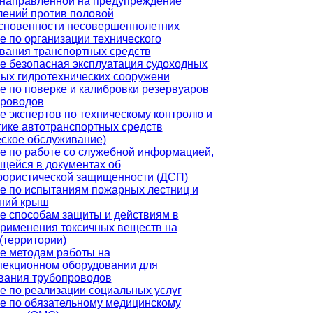
 направленной на предупреждение
лений против половой
сновенности несовершеннолетних
е по организации технического
вания транспортных средств
е безопасная эксплуатация судоходных
вых гидротехнических сооружени
е по поверке и калибровки резервуаров
проводов
е экспертов по техническому контролю и
тике автотранспортных средств
еское обслуживание)
е по работе со служебной информацией,
щейся в документах об
рористической защищенности (ДСП)
е по испытаниям пожарных лестниц и
ний крыш
е способам защиты и действиям в
применения токсичных веществ на
(территории)
е методам работы на
пекционном оборудовании для
вания трубопроводов
е по реализации социальных услуг
е по обязательному медицинскому