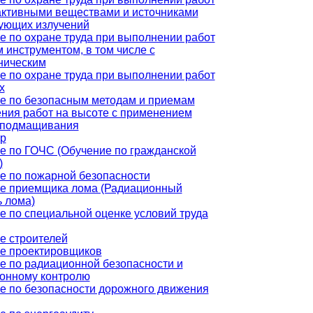
активными веществами и источниками
ующих излучений
е по охране труда при выполнении работ
 инструментом, в том числе с
ническим
е по охране труда при выполнении работ
х
е по безопасным методам и приемам
ния работ на высоте с применением
 подмащивания
р
е по ГОЧС (Обучение по гражданской
)
е по пожарной безопасности
е приемщика лома (Радиационный
ь лома)
е по специальной оценке условий труда
е строителей
е проектировщиков
е по радиационной безопасности и
онному контролю
е по безопасности дорожного движения