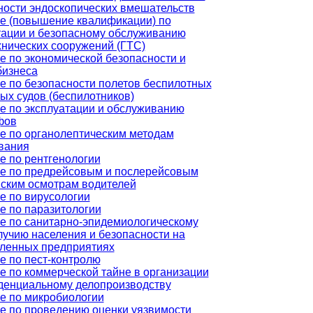
ности эндоскопических вмешательств
е (повышение квалификации) по
тации и безопасному обслуживанию
хнических сооружений (ГТС)
е по экономической безопасности и
бизнеса
е по безопасности полетов беспилотных
ых судов (беспилотников)
е по эксплуатации и обслуживанию
фов
е по органолептическим методам
вания
е по рентгенологии
е по предрейсовым и послерейсовым
ским осмотрам водителей
е по вирусологии
е по паразитологии
е по санитарно-эпидемиологическому
лучию населения и безопасности на
енных предприятиях
е по пест-контролю
е по коммерческой тайне в организации
денциальному делопроизводству
е по микробиологии
е по проведению оценки уязвимости