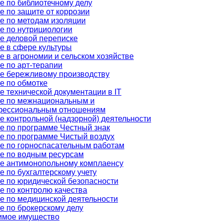
е по библиотечному делу
е по защите от коррозии
е по методам изоляции
е по нутрициологии
е деловой переписке
е в сфере культуры
е в агрономии и сельском хозяйстве
е по арт-терапии
е бережливому производству
е по обмотке
е технической документации в IT
е по межнациональным и
фессиональным отношениям
е контрольной (надзорной) деятельности
е по программе Честный знак
е по программе Чистый воздух
е по горноспасательным работам
е по водным ресурсам
е антимонопольному комплаенсу
е по бухгалтерскому учету
е по юридической безопасности
е по контролю качества
е по медицинской деятельности
е по брокерскому делу
имое имущество