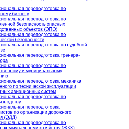
иональная переподготовка по
чному бизнесу
иональная переподготовка по
енной безопасность опасных
дственных объектов (ОПО)
иональная переподготовка по
ческой безопасности
иональная переподготовка по судебной
изе
иональная переподготовка тренера-
тора
иональная переподготовка по
ственному и муниципальному
ению
иональная переподготовка механика
нного по технической эксплуатации
тных авиационных систем
иональная переподготовка по
изводству
иональная переподготовка
истов по организации дорожного
я (ОДД)
иональная переподготовка по
-коммунальному хозяйству (ЖКХ)