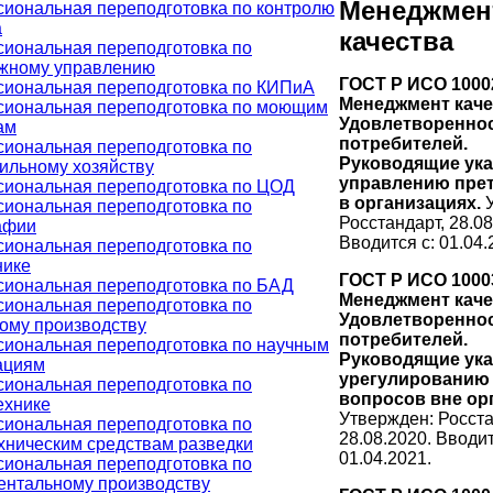
Менеджмен
иональная переподготовка по контролю
а
качества
иональная переподготовка по
жному управлению
ГОСТ Р ИСО 1000
иональная переподготовка по КИПиА
Менеджмент каче
иональная переподготовка по моющим
Удовлетворенно
ам
потребителей.
иональная переподготовка по
Руководящие ука
ильному хозяйству
управлению пре
иональная переподготовка по ЦОД
в организациях.
иональная переподготовка по
Росстандарт, 28.08
афии
Вводится с: 01.04.
иональная переподготовка по
нике
ГОСТ Р ИСО 1000
иональная переподготовка по БАД
Менеджмент каче
иональная переподготовка по
Удовлетворенно
ому производству
потребителей.
иональная переподготовка по научным
Руководящие ука
ациям
урегулированию
иональная переподготовка по
вопросов вне ор
ехнике
Утвержден: Росста
иональная переподготовка по
28.08.2020. Вводит
хническим средствам разведки
01.04.2021.
иональная переподготовка по
ентальному производству