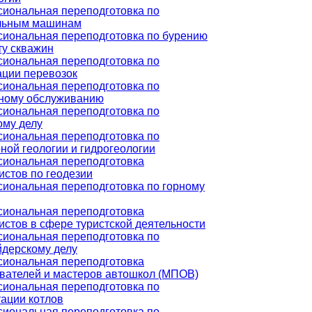
иональная переподготовка по
льным машинам
иональная переподготовка по бурению
ту скважин
иональная переподготовка по
ации перевозок
иональная переподготовка по
ному обслуживанию
иональная переподготовка по
ому делу
иональная переподготовка по
ной геологии и гидрогеологии
иональная переподготовка
истов по геодезии
иональная переподготовка по горному
иональная переподготовка
истов в сфере туристской деятельности
иональная переподготовка по
дерскому делу
иональная переподготовка
вателей и мастеров автошкол (МПОВ)
иональная переподготовка по
тации котлов
иональная переподготовка по