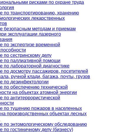
иональными рисками по охране труда
ология
е по транспортированию, хранению
иологических лекарственных
тов
е безопасным методам и приемам
при эксплуатации лазерного
вания
е по экспертизе временной
способности
е по сестринскому делу
е по паллиативной помощи
е по лабораторной диагностике
е по досмотру пассажиров, посетителей
ала, ручной клади, багажа, почты, грузов
е по дезинфектологии
е по обеспечению технической
ности на объектах атомной энергии
е по антитеррористической
нности
е по тушению пожаров в населенных
, на производственных объектах лесных
в
е по энтомологическому обследованию
 по гостиничному делу (бизнесу)