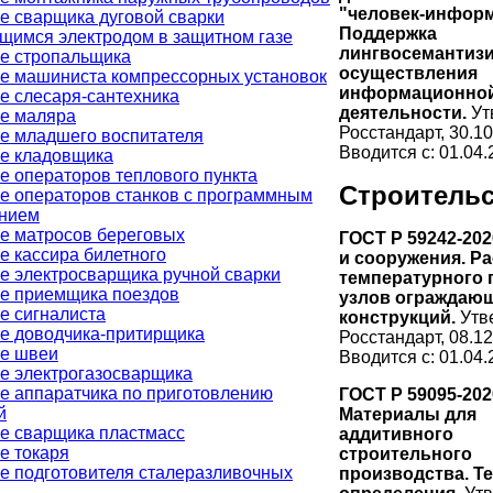
"человек-информ
е сварщика дуговой сварки
Поддержка
щимся электродом в защитном газе
лингвосемантиз
е стропальщика
осуществления
е машиниста компрессорных установок
информационно
е слесаря-сантехника
деятельности.
Ут
е маляра
Росстандарт, 30.10
е младшего воспитателя
Вводится с: 01.04.
е кладовщика
е операторов теплового пункта
Строитель
е операторов станков с программным
нием
е матросов береговых
ГОСТ Р 59242-202
е кассира билетного
и сооружения. Ра
е электросварщика ручной сварки
температурного 
е приемщика поездов
узлов ограждаю
е сигналиста
конструкций.
Утв
е доводчика-притирщика
Росстандарт, 08.12
е швеи
Вводится с: 01.04.
е электрогазосварщика
е аппаратчика по приготовлению
ГОСТ Р 59095-202
й
Материалы для
е сварщика пластмасс
аддитивного
е токаря
строительного
е подготовителя сталеразливочных
производства. Т