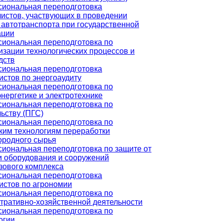
иональная переподготовка
истов, участвующих в проведении
 автотранспорта при государственной
ации
иональная переподготовка по
изации технологических процессов и
дств
иональная переподготовка
истов по энергоаудиту
иональная переподготовка по
нергетике и электротехнике
иональная переподготовка по
ьству (ПГС)
иональная переподготовка по
ким технологиям переработки
ородного сырья
иональная переподготовка по защите от
и оборудования и сооружений
зового комплекса
иональная переподготовка
истов по агрономии
иональная переподготовка по
тративно-хозяйственной деятельности
иональная переподготовка по
огии