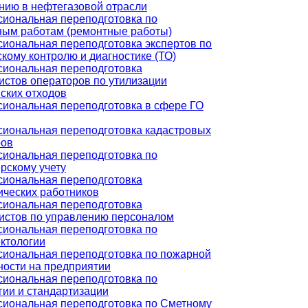
нию в нефтегазовой отрасли
иональная переподготовка по
ным работам (ремонтные работы)
иональная переподготовка экспертов по
кому контролю и диагностике (ТО)
иональная переподготовка
истов операторов по утилизации
ских отходов
иональная переподготовка в сфере ГО
иональная переподготовка кадастровых
ров
иональная переподготовка по
рскому учету
иональная переподготовка
ических работников
иональная переподготовка
истов по управлению персоналом
иональная переподготовка по
ктологии
иональная переподготовка по пожарной
ности на предприятии
иональная переподготовка по
гии и стандартизации
иональная переподготовка по Сметному