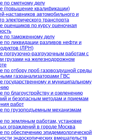
е по сметному делу
е (повышение квалификации)
ей-наставников автомобильного и
го электрического транспорта
е оценщиков по курсу оценочная
ность
е по таможенному делу
е по ликвидации разливов нефти и
одуктов (ЛРН)
е погрузочно-разгрузочным работам с
и грузами на железнодорожном
рте
е по отбору проб газовоздушной среды
ными газоанализаторами ГВС
е государственному и муниципальному
ению
е по благоустройству и озеленению
рий и безопасным методам и приемам
ния работ
е по грузоподъемным механизмам
е по земляным работам, установке
ых ограждений в городе Москва
е по обеспечению эпидемиологической
ности эндоскопических вмешательств