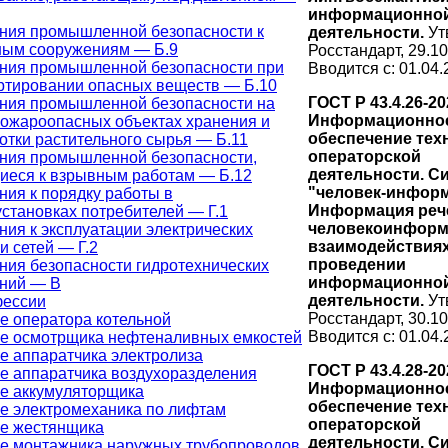
информационно
ния промышленной безопасности к
деятельности.
Ут
ым сооружениям — Б.9
Росстандарт, 29.10
ния промышленной безопасности при
Вводится с: 01.04.
ртировании опасных веществ — Б.10
ГОСТ Р 43.4.26-20
ния промышленной безопасности на
Информационно
ожароопасных объектах хранения и
обеспечение тех
отки растительного сырья — Б.11
операторской
ния промышленной безопасности,
деятельности. С
иеся к взрывным работам — Б.12
"человек-информ
ния к порядку работы в
Информация реч
установках потребителей — Г.1
человекоинфор
ния к эксплуатации электрических
взаимодействиях
и сетей — Г.2
проведении
ния безопасности гидротехнических
информационно
ний — В
деятельности.
Ут
фессии
Росстандарт, 30.10
е оператора котельной
Вводится с: 01.04.
е осмотрщика нефтеналивных емкостей
е аппаратчика электролиза
ГОСТ Р 43.4.28-20
е аппаратчика воздухоразделения
Информационно
е аккумуляторщика
обеспечение тех
е электромеханика по лифтам
операторской
е жестянщика
деятельности. С
е монтажника наружных трубопроводов