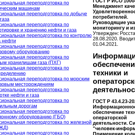
ГОСТ Р ИСО 1000
иональная переподготовка по
Менеджмент каче
ическим машинам
Удовлетворенно
иональная переподготовка по добыче
потребителей.
газа
Руководящие ука
иональная переподготовка по
мониторингу и и
ртировке и хранению нефти и газа
Утвержден: Росста
иональная переподготовка по контролю
28.08.2020. Вводит
а нефти
01.04.2021.
иональная переподготовка по
зовому оборудованию
Информаци
иональная переподготовка по
ым хранилищам газа (ПХГ)
обеспечени
иональная переподготовка по
техники и
пределению
иональная переподготовка по морским
операторск
зовым месторождениям
деятельнос
иональная переподготовка по
отке нефти и газа
иональная переподготовка по
ГОСТ Р 43.4.23-20
ильным дорогам
Информационно
иональная переподготовка по
обеспечение тех
лонному оборудованию (ГБО)
операторской
иональная переподготовка по железной
деятельности. С
(ЖД)
"человек-информ
иональная переподготовка по
Применение код