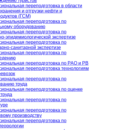
ждению туристов
иональная переподготовка в области
хранения и отгрузки нефти и
одуктов (ГСМ)
иональная переподготовка по
ьному оборудованию
иональная переподготовка по
но-эпидемиологической экспертизе
иональная переподготовка по
арно-санитарной экспертизе
иональная переподготовка по
едению
иональная переподготовка по РАО и РВ
иональная переподготовка технологиям
ревозок
иональная переподготовка по
ванию труда
иональная переподготовка по оценке
 труда
иональная переподготовка по
туре
иональная переподготовка по
вому производству
иональная переподготовка по
теорологии