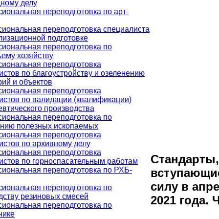
ному делу
иональная переподготовка по арт-
иональная переподготовка специалиста
лизационной подготовке
иональная переподготовка по
ьему хозяйству
иональная переподготовка
истов по благоустройству и озеленению
рий и объектов
иональная переподготовка
истов по валидации (квалификации)
втического производства
иональная переподготовка по
нию полезных ископаемых
иональная переподготовка
истов по архивному делу
иональная переподготовка
Стандарты,
истов по горноспасательным работам
иональная переподготовка по РХБ-
вступающи
силу в апр
иональная переподготовка по
дству резиновых смесей
2021 года. 
иональная переподготовка по
нике