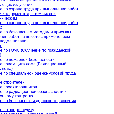
ующих излучений
е по охране труда при выполнении работ
 инструментом, в том числе с
ническим
е по охране труда при выполнении работ
х
е по безопасным методам и приемам
ния работ на высоте с применением
 подмащивания
тр
е по ГОЧС (Обучение по гражданской
)
е по пожарной безопасности
е приемщика лома (Радиационный
ь лома)
е по специальной оценке условий труда
е строителей
е проектировщиков
е по радиационной безопасности и
онному контролю
е по безопасности дорожного движения
е по энергоаудиту