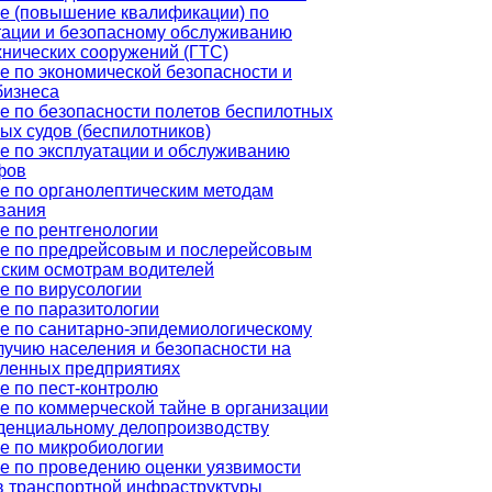
е (повышение квалификации) по
тации и безопасному обслуживанию
хнических сооружений (ГТС)
е по экономической безопасности и
бизнеса
е по безопасности полетов беспилотных
ых судов (беспилотников)
е по эксплуатации и обслуживанию
фов
е по органолептическим методам
вания
е по рентгенологии
е по предрейсовым и послерейсовым
ским осмотрам водителей
е по вирусологии
е по паразитологии
е по санитарно-эпидемиологическому
лучию населения и безопасности на
енных предприятиях
е по пест-контролю
е по коммерческой тайне в организации
денциальному делопроизводству
е по микробиологии
е по проведению оценки уязвимости
в транспортной инфраструктуры