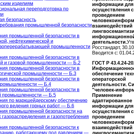
ским изделиям
информации для
иональная переподготовка по
осуществления с
ии
проведением
я безопасность
человекоинфор
ребования промышленной безопасности
взаимодействий
лингвосемантиз
ния промышленной безопасности в
информационно
кой, нефтехимической и
деятельности.
Ут
азоперерабатывающей промышленности
Росстандарт, 30.10
Вводится с: 01.04.
ния промышленной безопасности в
й и газовой промышленности — Б.2
ГОСТ Р 43.4.24-20
ния промышленной безопасности в
Информационно
ргической промышленности — Б.3
обеспечение тех
ния промышленной безопасности в
операторской
промышленности — Б.4
деятельности. С
ния промышленной безопасности в
"человек-информ
й промышленности — Б.5
Применение
ния по маркшейдерскому обеспечению
адаптированное
ного ведения горных работ — Б.6
информации для
ния промышленной безопасности на
осуществления с
х газораспределения и газопотребления
проведением
человекоинфор
ния промышленной безопасности к
взаимодействий
ванию, работающему под давлением —
лингвосемантиз