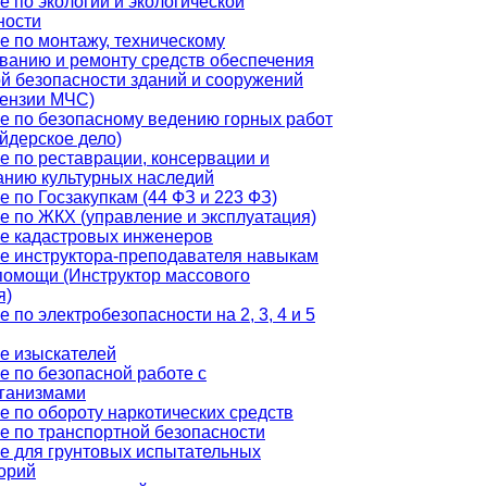
е по экологии и экологической
ности
е по монтажу, техническому
ванию и ремонту средств обеспечения
й безопасности зданий и сооружений
цензии МЧС)
е по безопасному ведению горных работ
йдерское дело)
е по реставрации, консервации и
анию культурных наследий
 по Госзакупкам (44 ФЗ и 223 ФЗ)
е по ЖКХ (управление и эксплуатация)
е кадастровых инженеров
е инструктора-преподавателя навыкам
помощи (Инструктор массового
я)
 по электробезопасности на 2, 3, 4 и 5
е изыскателей
е по безопасной работе с
ганизмами
е по обороту наркотических средств
е по транспортной безопасности
е для грунтовых испытательных
орий