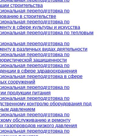
ации строительства
иональная переподготовка по
рованию в строительстве
иональная переподготовка по
енту в сфере культуры и искусства
иональная переподготовка по тепловым
иональная переподготовка по
енту в различных видах деятельности
иональная переподготовка по
рористической защищенности
иональная переподготовка по
денции в сфере здравоохранения
иональная переподготовка в сфере
ых сооружений
иональная переподготовка по
гии продукции питания
иональная переподготовка по
дственному контролю оборудования под
ным давлением
иональная переподготовка по
скому обслуживанию и ремонту
х газопроводов низкого давления
иональная переподготовка по