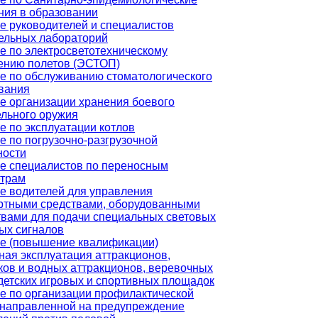
ния в образовании
е руководителей и специалистов
ельных лабораторий
е по электросветотехническому
ению полетов (ЭСТОП)
е по обслуживанию стоматологического
вания
е организации хранения боевого
ельного оружия
е по эксплуатации котлов
е по погрузочно-разгрузочной
ности
е специалистов по переносным
трам
е водителей для управления
ртными средствами, оборудованными
твами для подачи специальных световых
вых сигналов
е (повышение квалификации)
ная эксплуатация аттракционов,
ков и водных аттракционов, веревочных
 детских игровых и спортивных площадок
е по организации профилактической
 направленной на предупреждение