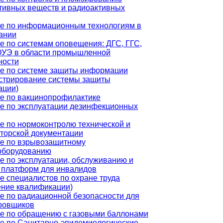
тивных веществ и радиоактивных
е по информационным технологиям в
ании
е по системам оповещения: ДГС, ГГС,
УЭ в области промышленной
ности
е по системе защиты информации
стрирование системы защиты
ации)
е по вакцинопрофилактике
е по эксплуатации дезинфекционных
е по нормоконтролю технической и
кторской документации
е по взрывозащитному
оборудованию
е по эксплуатации, обслуживанию и
 платформ для инвалидов
е специалистов по охране труда
ние квалификации)
е по радиационной безопасности для
ровщиков
е по обращению с газовыми баллонами
е по Санитарно-эпидемиологические