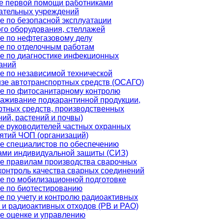
е первой помощи работниками
ательных учреждений
е по безопасной эксплуатации
ого оборудования, стеллажей
е по нефтегазовому делу
е по отделочным работам
е по диагностике инфекционных
аний
е по независимой технической
изе автотранспортных средств (ОСАГО)
е по фитосанитарному контролю
раживание подкарантинной продукции,
ртных средств, производственных
ий, растений и почвы)
е руководителей частных охранных
ятий ЧОП (организаций)
е специалистов по обеспечению
ами индивидуальной защиты (СИЗ)
е правилам производства сварочных
 контроль качества сварных соединений
е по мобилизационной подготовке
е по биотестированию
е по учету и контролю радиоактивных
 и радиоактивных отходов (РВ и РАО)
е оценке и управлению