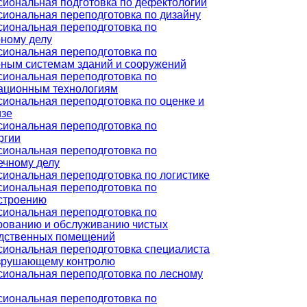
иональная подготовка по дефектологии
иональная переподготовка по дизайну
иональная переподготовка по
ному делу
иональная переподготовка по
ным системам зданий и сооружений
иональная переподготовка по
ционным технологиям
иональная переподготовка по оценке и
изе
иональная переподготовка по
ргии
иональная переподготовка по
ечному делу
иональная переподготовка по логистике
иональная переподготовка по
строению
иональная переподготовка по
рованию и обслуживанию чистых
дственных помещений
иональная переподготовка специалиста
зрушающему контролю
иональная переподготовка по лесному
иональная переподготовка по