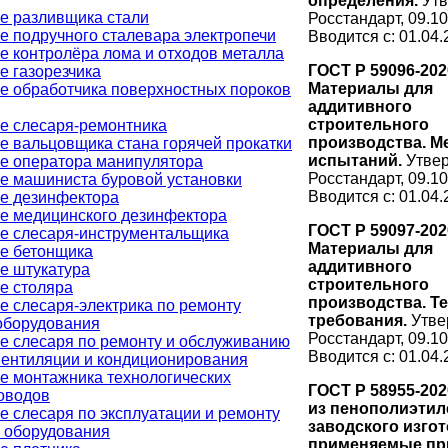
определения.
Утв
е разливщика стали
Росстандарт, 09.10
е подручного сталевара электропечи
Вводится с: 01.04.
е контролёра лома и отходов металла
ГОСТ Р 59096-202
е газорезчика
Материалы для
е обработчика поверхностных пороков
аддитивного
строительного
е слесаря-ремонтника
производства. М
е вальцовщика стана горячей прокатки
испытаний.
Утве
е оператора манипулятора
Росстандарт, 09.10
е машиниста буровой установки
Вводится с: 01.04.
е дезинфектора
е медицинского дезинфектора
ГОСТ Р 59097-202
е слесаря-инструментальщика
Материалы для
е бетонщика
аддитивного
е штукатура
строительного
е столяра
производства. Т
е слесаря-электрика по ремонту
требования.
Утве
оборудования
Росстандарт, 09.10
е слесаря по ремонту и обслуживанию
Вводится с: 01.04.
вентиляции и кондиционирования
е монтажника технологических
ГОСТ Р 58955-20
оводов
из пенополиэтил
е слесаря по эксплуатации и ремонту
заводского изгот
о оборудования
применяемые пр