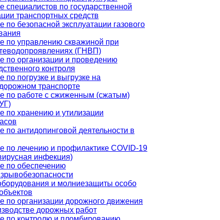
е специалистов по государственной
ации транспортных средств
е по безопасной эксплуатации газового
вания
е по управлению скважиной при
теводопроявлениях (ГНВП)
е по организации и проведению
дственного контроля
 по погрузке и выгрузке на
дорожном транспорте
е по работе с сжиженным (сжатым)
УГ)
е по хранению и утилизации
асов
е по антидопинговой деятельности в
е по лечению и профилактике COVID-19
вирусная инфекция)
е по обеспечению
зрывобезопасности
оборудования и молниезащиты особо
объектов
е по организации дорожного движения
изводстве дорожных работ
е по контролю и пломбированию