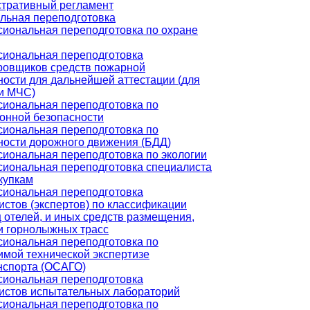
тративный регламент
льная переподготовка
иональная переподготовка по охране
иональная переподготовка
ровщиков средств пожарной
ности для дальнейшей аттестации (для
и МЧС)
иональная переподготовка по
онной безопасности
иональная переподготовка по
ности дорожного движения (БДД)
иональная переподготовка по экологии
иональная переподготовка специалиста
купкам
иональная переподготовка
истов (экспертов) по классификации
ц отелей, и иных средств размещения,
и горнолыжных трасс
иональная переподготовка по
имой технической экспертизе
нспорта (ОСАГО)
иональная переподготовка
истов испытательных лабораторий
иональная переподготовка по