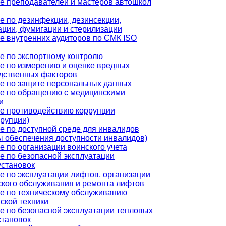
е преподавателей и мастеров автошкол
е по дезинфекции, дезинсекции,
ации, фумигации и стерилизации
е внутренних аудиторов по СМК ISO
е по экспортному контролю
е по измерению и оценке вредных
дственных факторов
е по защите персональных данных
е по обращению с медицинскими
и
е противодействию коррупции
ррупции)
е по доступной среде для инвалидов
ы обеспечения доступности инвалидов)
е по организации воинского учета
е по безопасной эксплуатации
установок
е по эксплуатации лифтов, организации
ского обслуживания и ремонта лифтов
е по техническому обслуживанию
ской техники
е по безопасной эксплуатации тепловых
становок