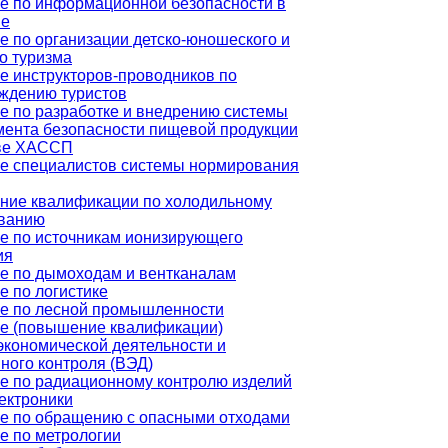
е по информационной безопасности в
не
е по организации детско-юношеского и
о туризма
е инструкторов-проводников по
ждению туристов
е по разработке и внедрению системы
ента безопасности пищевой продукции
ве ХАССП
е специалистов системы нормирования
ие квалификации по холодильному
ванию
е по источникам ионизирующего
ия
е по дымоходам и вентканалам
е по логистике
е по лесной промышленности
е (повышение квалификации)
кономической деятельности и
ного контроля (ВЭД)
е по радиационному контролю изделий
ектроники
е по обращению с опасными отходами
е по метрологии