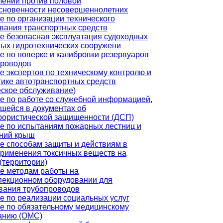
лений против половой
сновенности несовершеннолетних
е по организации технического
вания транспортных средств
е безопасная эксплуатация судоходных
вых гидротехнических сооружени
е по поверке и калибровки резервуаров
проводов
е экспертов по техническому контролю и
тике автотранспортных средств
еское обслуживание)
е по работе со служебной информацией,
щейся в документах об
рористической защищенности (ДСП)
е по испытаниям пожарных лестниц и
ний крыш
е способам защиты и действиям в
применения токсичных веществ на
(территории)
е методам работы на
пекционном оборудовании для
вания трубопроводов
е по реализации социальных услуг
е по обязательному медицинскому
анию (ОМС)