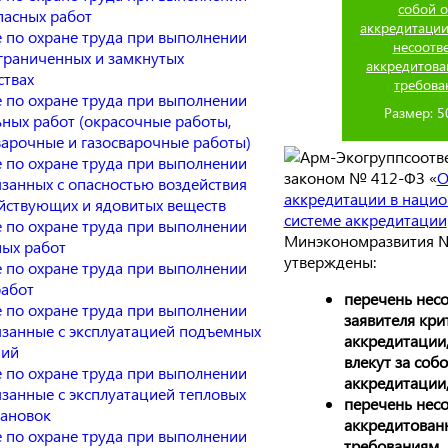
собой о
асных работ
аккредитации
 по охране труда при выполнении
несоотв
ограниченных и замкнутых
аккредитова
ствах
требова
 по охране труда при выполнении
Размер: 5
ьных работ (окрасочные работы,
варочные и газосварочные работы)
соотв
 по охране труда при выполнении
законом № 412-ФЗ «
О
язанных с опасностью воздействия
аккредитации в наци
йствующих и ядовитых веществ
системе аккредитации
 по охране труда при выполнении
Минэкономразвития 
ных работ
утверждены:
 по охране труда при выполнении
работ
перечень несо
 по охране труда при выполнении
заявителя кр
вязанные с эксплуатацией подъемных
аккредитации
ний
влекут за собо
 по охране труда при выполнении
аккредитации
язанные с эксплуатацией тепловых
перечень несо
тановок
аккредитован
 по охране труда при выполнении
требованиям