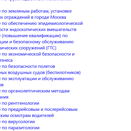
 по земляным работам, установке
х ограждений в городе Москва
 по обеспечению эпидемиологической
ости эндоскопических вмешательств
 (повышение квалификации) по
ации и безопасному обслуживанию
нических сооружений (ГТС)
 по экономической безопасности и
изнеса
 по безопасности полетов
ных воздушных судов (беспилотников)
 по эксплуатации и обслуживанию
ов
 по органолептическим методам
ания
 по рентгенологии
 по предрейсовым и послерейсовым
ким осмотрам водителей
 по вирусологии
 по паразитологии