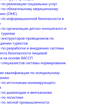
 по реализации социальных услуг
 по обязательному медицинскому
нию (ОМС)
 по информационной безопасности в
е
 по организации детско-юношеского и
 туризма
 инструкторов-проводников по
дению туристов
 по разработке и внедрению системы
нта безопасности пищевой
и на основе ХАССП
 специалистов системы нормирования
е квалификации по холодильному
ванию
 по источникам ионизирующего
я
 по дымоходам и вентканалам
 по логистике
 по лесной промышленности