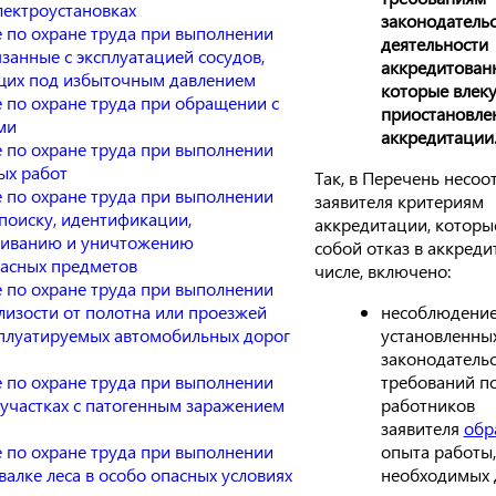
лектроустановках
законодательс
 по охране труда при выполнении
деятельности
язанные с эксплуатацией сосудов,
аккредитован
их под избыточным давлением
которые влеку
 по охране труда при обращении с
приостановле
ми
аккредитации
 по охране труда при выполнении
ых работ
Так, в Перечень несоо
 по охране труда при выполнении
заявителя критериям
 поиску, идентификации,
аккредитации, которые
иванию и уничтожению
собой отказ в аккреди
асных предметов
числе, включено:
 по охране труда при выполнении
несоблюдение
лизости от полотна или проезжей
установленны
сплуатируемых автомобильных дорог
законодатель
требований п
 по охране труда при выполнении
работников
 участках с патогенным заражением
заявителя
обр
опыта работы,
 по охране труда при выполнении
необходимых 
валке леса в особо опасных условиях