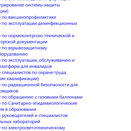
трирование системы защиты
ции)
 по вакцинопрофилактике
 по эксплуатации дезинфекционных
 по нормоконтролю технической и
торской документации
 по взрывозащитному
борудованию
 по эксплуатации, обслуживанию и
платформ для инвалидов
 специалистов по охране труда
ие квалификации)
 по радиационной безопасности для
овщиков
 по обращению с газовыми баллонами
 по Санитарно-эпидемиологические
ия в образовании
 руководителей и специалистов
льных лабораторий
 по электросветотехническому