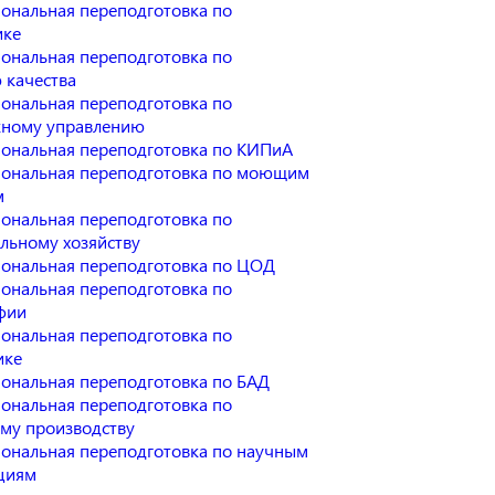
ональная переподготовка по
ике
ональная переподготовка по
 качества
ональная переподготовка по
ному управлению
ональная переподготовка по КИПиА
ональная переподготовка по моющим
м
ональная переподготовка по
льному хозяйству
ональная переподготовка по ЦОД
ональная переподготовка по
фии
ональная переподготовка по
ике
ональная переподготовка по БАД
ональная переподготовка по
му производству
ональная переподготовка по научным
циям