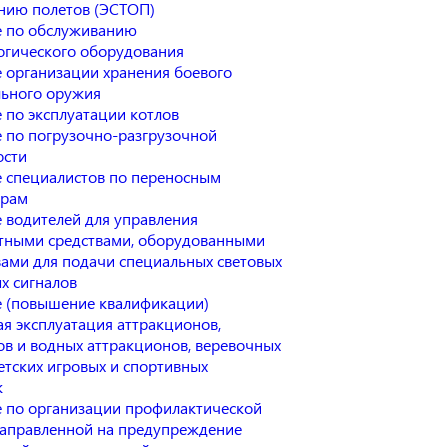
нию полетов (ЭСТОП)
 по обслуживанию
огического оборудования
 организации хранения боевого
льного оружия
 по эксплуатации котлов
 по погрузочно-разгрузочной
ости
 специалистов по переносным
трам
 водителей для управления
тными средствами, оборудованными
вами для подачи специальных световых
х сигналов
 (повышение квалификации)
ая эксплуатация аттракционов,
ов и водных аттракционов, веревочных
етских игровых и спортивных
к
 по организации профилактической
направленной на предупреждение