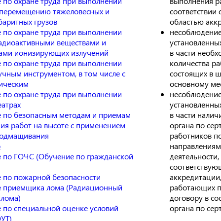
выполнения р
 по охране труда при выполнении
соответствии 
 перемещению тяжеловесных и
областью акк
баритных грузов
несоблюдение
 по охране труда при выполнении
установленны
радиоактивными веществами и
в части необх
ами ионизирующих излучений
количества ра
 по охране труда при выполнении
состоящих в ш
учным инструментом, в том числе с
основному мес
ическим
несоблюдение
 по охране труда при выполнении
установленны
еатрах
в части налич
 по безопасным методам и приемам
органа по се
ия работ на высоте с применением
работников п
подмащивания
направлениям
р
деятельности,
 по ГОЧС (Обучение по гражданской
соответствую
аккредитации
 по пожарной безопасности
работающих п
 приемщика лома (Радиационный
договору в со
 лома)
органа по сер
 по специальной оценке условий
УТ)