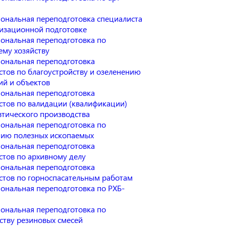
ональная переподготовка специалиста
изационной подготовке
ональная переподготовка по
ему хозяйству
ональная переподготовка
стов по благоустройству и озеленению
ий и объектов
ональная переподготовка
стов по валидации (квалификации)
тического производства
ональная переподготовка по
ию полезных ископаемых
ональная переподготовка
стов по архивному делу
ональная переподготовка
стов по горноспасательным работам
ональная переподготовка по РХБ-
ональная переподготовка по
ству резиновых смесей