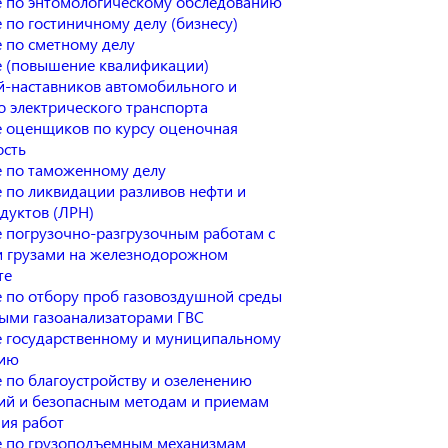
 по энтомологическому обследованию
 по гостиничному делу (бизнесу)
 по сметному делу
 (повышение квалификации)
й-наставников автомобильного и
о электрического транспорта
 оценщиков по курсу оценочная
ость
 по таможенному делу
 по ликвидации разливов нефти и
дуктов (ЛРН)
 погрузочно-разгрузочным работам с
 грузами на железнодорожном
те
 по отбору проб газовоздушной среды
ыми газоанализаторами ГВС
 государственному и муниципальному
нию
 по благоустройству и озеленению
ий и безопасным методам и приемам
ия работ
 по грузоподъемным механизмам