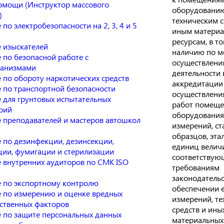
омощи (Инструктор массового
оборудованию
)
техническим с
по электробезопасности на 2, 3, 4 и 5
иным матери
ресурсам, в т
 изыскателей
наличию по м
 по безопасной работе с
осуществлени
ганизмами
деятельности 
 по обороту наркотических средств
аккредитации
 по транспортной безопасности
осуществлени
 для грунтовых испытательных
работ помеще
рий
оборудования,
 преподавателей и мастеров автошкол
измерений, с
образцов, эта
 по дезинфекции, дезинсекции,
единиц велич
ции, фумигации и стерилизации
соответствую
 внутренних аудиторов по СМК ISO
требованиям
законодательс
 по экспортному контролю
обеспечении 
 по измерению и оценке вредных
измерений, те
ственных факторов
средств и ины
 по защите персональных данных
материальных 