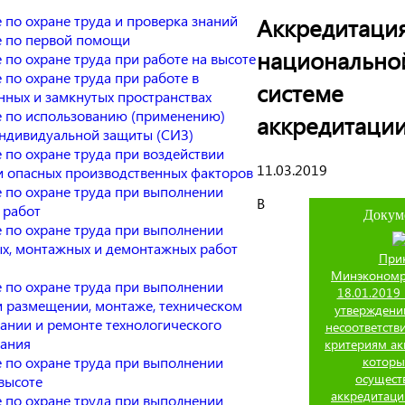
 по охране труда и проверка знаний
Аккредитация
 по первой помощи
национально
 по охране труда при работе на высоте
 по охране труда при работе в
системе
нных и замкнутых пространствах
 по использованию (применению)
аккредитаци
индивидуальной защиты (СИЗ)
 по охране труда при воздействии
11.03.2019
и опасных производственных факторов
 по охране труда при выполнении
В
 работ
Докум
 по охране труда при выполнении
х, монтажных и демонтажных работ
При
Минэкономр
 по охране труда при выполнении
18.01.2019
и размещении, монтаже, техническом
утверждени
ании и ремонте технологического
несоответств
ания
критериям ак
 по охране труда при выполнении
которы
осущест
высоте
аккредитаци
 по охране труда при выполнении