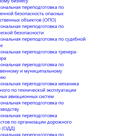
ному бизнесу
ональная переподготовка по
нной безопасность опасных
ственных объектов (ОПО)
ональная переподготовка по
еской безопасности
ональная переподготовка по судебной
зе
ональная переподготовка тренера-
ора
ональная переподготовка по
твенному и муниципальному
нию
ональная переподготовка механика
ного по технической эксплуатации
ных авиационных систем
ональная переподготовка по
зводству
ональная переподготовка
стов по организации дорожного
 (ОДД)
ональная переподготовка по