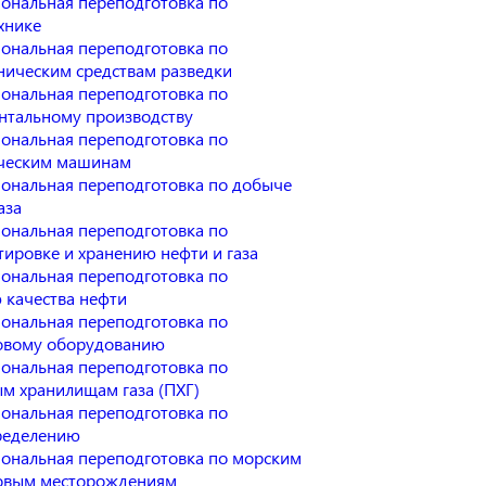
ональная переподготовка по
хнике
ональная переподготовка по
ническим средствам разведки
ональная переподготовка по
нтальному производству
ональная переподготовка по
ческим машинам
ональная переподготовка по добыче
аза
ональная переподготовка по
тировке и хранению нефти и газа
ональная переподготовка по
 качества нефти
ональная переподготовка по
овому оборудованию
ональная переподготовка по
м хранилищам газа (ПХГ)
ональная переподготовка по
ределению
ональная переподготовка по морским
овым месторождениям