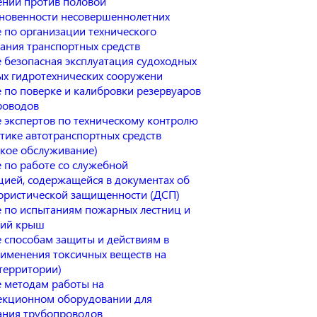
ений против половой
новенности несовершеннолетних
 по организации технического
ания транспортных средств
 безопасная эксплуатация судоходных
ых гидротехнических сооружени
 по поверке и калибровки резервуаров
роводов
 экспертов по техническому контролю
стике автотранспортных средств
ское обслуживание)
 по работе со служебной
ией, содержащейся в документах об
ористической защищенности (ДСП)
 по испытаниям пожарных лестниц и
ний крыш
 способам защиты и действиям в
рименения токсичных веществ на
(территории)
 методам работы на
екционном оборудовании для
ания трубопроводов