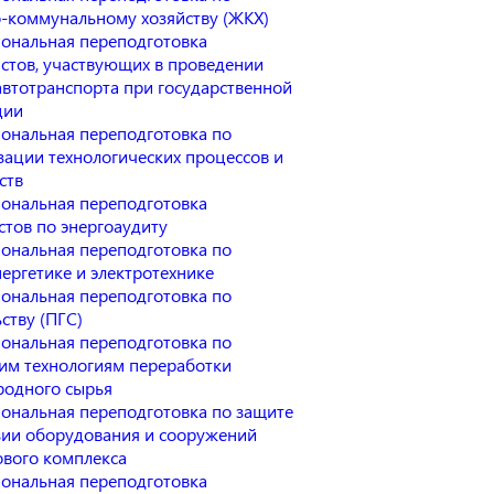
коммунальному хозяйству (ЖКХ)
ональная переподготовка
стов, участвующих в проведении
автотранспорта при государственной
ции
ональная переподготовка по
зации технологических процессов и
ств
ональная переподготовка
стов по энергоаудиту
ональная переподготовка по
ергетике и электротехнике
ональная переподготовка по
ству (ПГС)
ональная переподготовка по
им технологиям переработки
родного сырья
ональная переподготовка по защите
зии оборудования и сооружений
ового комплекса
ональная переподготовка