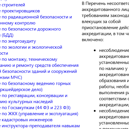
В Перечень несоответ
 строителей
аккредитованного лиц
 проектировщиков
требованиям законода
 по радиационной безопасности и
влекущих за собой
нному контролю
приостановление дейс
 по безопасности дорожного
аккредитации, в том ч
 (БДД)
включено:
 по энергоаудиту
 по экологии и экологической
несоблюдени
ости
аккредитован
 по монтажу, техническому
установленны
анию и ремонту средств обеспечения
по наличию у
 безопасности зданий и сооружений
аккредитован
ензии МЧС)
образования 
 по безопасному ведению горных
работы, необ
аркшейдерское дело)
выполнения р
 по реставрации, консервации и
соответствии 
нию культурных наследий
аккредитации
 по Госзакупкам (44 ФЗ и 223 ФЗ)
несоблюдени
 по ЖКХ (управление и эксплуатация)
аккредитован
 кадастровых инженеров
установленны
 инструктора-преподавателя навыкам
к помещениям