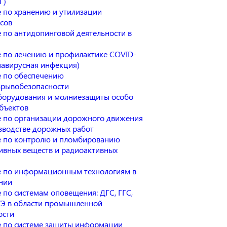
Г)
 по хранению и утилизации
сов
 по антидопинговой деятельности в
 по лечению и профилактике COVID-
навирусная инфекция)
 по обеспечению
рывобезопасности
борудования и молниезащиты особо
бъектов
 по организации дорожного движения
зводстве дорожных работ
 по контролю и пломбированию
ивных веществ и радиоактивных
 по информационным технологиям в
нии
 по системам оповещения: ДГС, ГГС,
Э в области промышленной
ости
 по системе защиты информации