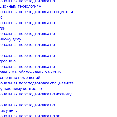
ональная переподготовка по
ионным технологиям
ональная переподготовка по оценке и
зе
ональная переподготовка по
гии
ональная переподготовка по
чному делу
ональная переподготовка по
е
ональная переподготовка по
троению
ональная переподготовка по
ованию и обслуживанию чистых
ственных помещений
ональная переподготовка специалиста
зрушающему контролю
ональная переподготовка по лесному
ональная переподготовка по
ому делу
ональная переподготовка по арт-