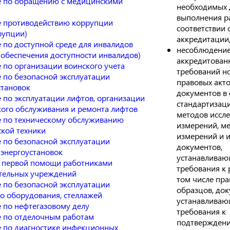
 по обращению с медицинскими
необходимых 
выполнения р
 противодействию коррупции
соответствии 
рупции)
аккредитации
 по доступной среде для инвалидов
несоблюдени
 обеспечения доступности инвалидов)
аккредитован
 по организации воинского учета
требований н
 по безопасной эксплуатации
правовых акто
становок
документов в 
 по эксплуатации лифтов, организации
стандартизаци
кого обслуживания и ремонта лифтов
методов иссл
 по техническому обслуживанию
измерений, м
кой техники
измерений и 
 по безопасной эксплуатации
документов,
 энергоустановок
устанавливаю
 первой помощи работниками
требования к 
тельных учреждений
том числе пра
 по безопасной эксплуатации
образцов, док
го оборудования, стеллажей
устанавливаю
 по нефтегазовому делу
требования к
 по отделочным работам
подтвержден
 по диагностике инфекционных