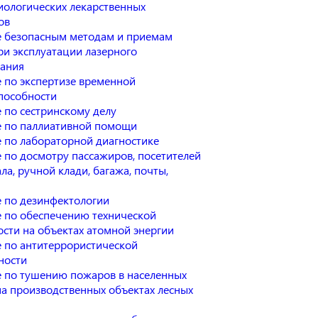
ологических лекарственных
ов
 безопасным методам и приемам
ри эксплуатации лазерного
ания
 по экспертизе временной
пособности
 по сестринскому делу
 по паллиативной помощи
 по лабораторной диагностике
 по досмотру пассажиров, посетителей
ла, ручной клади, багажа, почты,
 по дезинфектологии
 по обеспечению технической
ости на объектах атомной энергии
 по антитеррористической
ности
 по тушению пожаров в населенных
на производственных объектах лесных