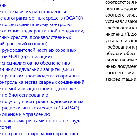
соответствия 
ний
подтвержден
 по независимой технической
соответствия,
зе автотранспортных средств (ОСАГО)
устанавливаю
 по фитосанитарному контролю
требования к
аживание подкарантинной продукции,
инспекций, до
тных средств, производственных
устанавливаю
й, растений и почвы)
требования к 
 руководителей частных охранных
области обес
тий ЧОП (организаций)
единства изме
 специалистов по обеспечению
иных документ
ми индивидуальной защиты (СИЗ)
соответствии 
 правилам производства сварочных
аккредитации
контроль качества сварных соединений
 по мобилизационной подготовке
 по биотестированию
 по учету и контролю радиоактивных
 радиоактивных отходов (РВ и РАО)
 оценке и управлению
ональными рисками по охране труда
логия
 по транспортированию, хранению