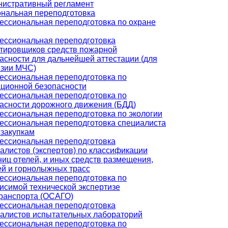
истративный регламент
нальная переподготовка
ссиональная переподготовка по охране
ссиональная переподготовка
тировщиков средств пожарной
асности для дальнейшей аттестации (для
нзии МЧС)
ссиональная переподготовка по
ционной безопасности
ссиональная переподготовка по
асности дорожного движения (БДД)
ссиональная переподготовка по экологии
ссиональная переподготовка специалиста
сзакупкам
ссиональная переподготовка
алистов (экспертов) по классификации
ниц отелей, и иных средств размещения,
й и горнолыжных трасс
ссиональная переподготовка по
исимой технической экспертизе
ранспорта (ОСАГО)
ссиональная переподготовка
алистов испытательных лабораторий
ссиональная переподготовка по