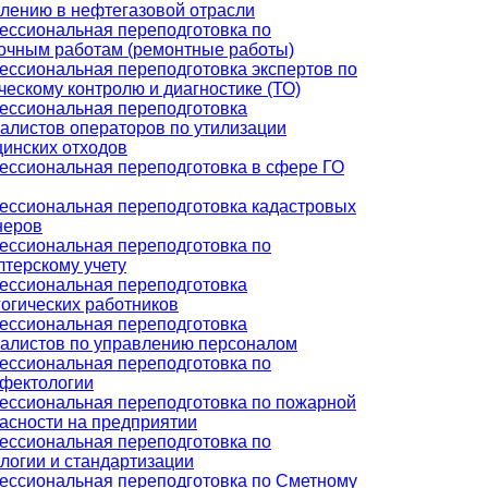
лению в нефтегазовой отрасли
ссиональная переподготовка по
очным работам (ремонтные работы)
ссиональная переподготовка экспертов по
ческому контролю и диагностике (ТО)
ссиональная переподготовка
алистов операторов по утилизации
инских отходов
ссиональная переподготовка в сфере ГО
ссиональная переподготовка кадастровых
неров
ссиональная переподготовка по
лтерскому учету
ссиональная переподготовка
огических работников
ссиональная переподготовка
алистов по управлению персоналом
ссиональная переподготовка по
фектологии
ссиональная переподготовка по пожарной
асности на предприятии
ссиональная переподготовка по
логии и стандартизации
ссиональная переподготовка по Сметному