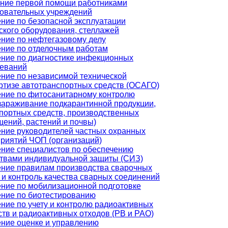
ние первой помощи работниками
овательных учреждений
ние по безопасной эксплуатации
ского оборудования, стеллажей
ние по нефтегазовому делу
ние по отделочным работам
ние по диагностике инфекционных
леваний
ние по независимой технической
ртизе автотранспортных средств (ОСАГО)
ние по фитосанитарному контролю
зараживание подкарантинной продукции,
портных средств, производственных
ений, растений и почвы)
ние руководителей частных охранных
риятий ЧОП (организаций)
ние специалистов по обеспечению
твами индивидуальной защиты (СИЗ)
ние правилам производства сварочных
 и контроль качества сварных соединений
ние по мобилизационной подготовке
ние по биотестированию
ние по учету и контролю радиоактивных
тв и радиоактивных отходов (РВ и РАО)
ние оценке и управлению