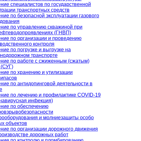
ние специалистов по государственной
трации транспортных средств
ние по безопасной эксплуатации газового
удования
ние по управлению скважиной при
ефтеводопроявлениях (ГНВП)
ние по организации и проведению
водственного контроля
ние по погрузке и выгрузке на
нодорожном транспорте
ние по работе с сжиженным (сжатым)
 (СУГ)
ние по хранению и утилизации
рипасов
ние по антидопинговой деятельности в
е
ние по лечению и профилактике COVID-19
навирусная инфекция)
ние по обеспечению
ровзрывобезопасности
рооборудования и молниезащиты особо
х объектов
ние по организации дорожного движения
роизводстве дорожных работ
ние по контролю и пломбированию