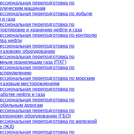
ссиональная переподготовка по
авлическим машинам
ссиональная переподготовка по добыче
 и газа
ссиональная переподготовка по
портировке и хранению нефти и газа
ссиональная переподготовка по контролю
тва нефти
ссиональная переподготовка по
газовому оборудованию
ссиональная переподготовка по
мным хранилищам газа (ПХГ)
ссиональная переподготовка по
аспределению
ссиональная переподготовка по морским
егазовым месторождениям
ссиональная переподготовка по
аботке нефти и газа
ссиональная переподготовка по
мобильным дорогам
ссиональная переподготовка по
аллонному оборудованию (ГБО)
ссиональная переподготовка по железной
е (ЖД)
ссиональная переподготовка по