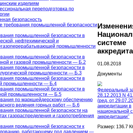
инским изделиям
ссиональная переподготовка по
огии
ная безопасность
Изменени
е требования промышленной безопасности
Национал
вания промышленной безопасности в
еской, нефтехимической и
системе
егазоперерабатывающей промышленности
аккредит
вания промышленной безопасности в
ной и газовой промышленности — Б.2
01.08.2018
вания промышленной безопасности в
лургической промышленности — Б.3
Документы
вания промышленной безопасности в
й промышленности — Б.4
вания промышленной безопасности в
Федеральный за
ной промышленности — Б.5
28.12.2013 N 4
вания по маркшейдерскому обеспечению
(ред. от 29.07.2
асного ведения горных работ — Б.6
аккредитации в
вания промышленной безопасности на
национальной 
тах газораспределения и газопотребления
аккредитации"
вания промышленной безопасности к
Размер: 136.7 К
дованию, работающему под давлением —