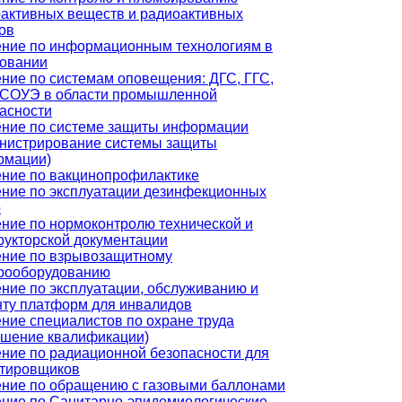
активных веществ и радиоактивных
ов
ние по информационным технологиям в
зовании
ние по системам оповещения: ДГС, ГГС,
 СОУЭ в области промышленной
асности
ние по системе защиты информации
нистрирование системы защиты
рмации)
ние по вакцинопрофилактике
ние по эксплуатации дезинфекционных
р
ние по нормоконтролю технической и
рукторской документации
ние по взрывозащитному
рооборудованию
ние по эксплуатации, обслуживанию и
ту платформ для инвалидов
ние специалистов по охране труда
шение квалификации)
ние по радиационной безопасности для
ктировщиков
ние по обращению с газовыми баллонами
ние по Санитарно-эпидемиологические