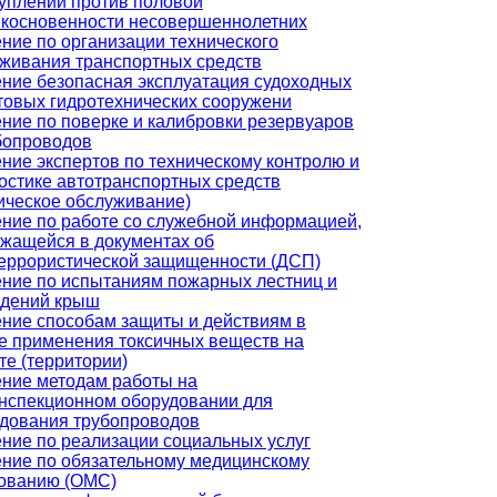
уплений против половой
косновенности несовершеннолетних
ние по организации технического
живания транспортных средств
ние безопасная эксплуатация судоходных
товых гидротехнических сооружени
ние по поверке и калибровки резервуаров
бопроводов
ние экспертов по техническому контролю и
остике автотранспортных средств
ическое обслуживание)
ние по работе со служебной информацией,
жащейся в документах об
еррористической защищенности (ДСП)
ние по испытаниям пожарных лестниц и
ждений крыш
ние способам защиты и действиям в
е применения токсичных веществ на
те (территории)
ние методам работы на
нспекционном оборудовании для
дования трубопроводов
ние по реализации социальных услуг
ние по обязательному медицинскому
ованию (ОМС)