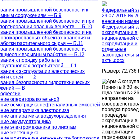
вания промышленной безопасности к
Федеральный за
емным сооружениям — Б.9
29.07.2018 № 2
вания промышленной безопасности при
внесении измен
портировании опасных веществ — Б.10
Федеральный з
вания промышленной безопасности на
аккредитации в
опожароопасных объектах хранения и
национальной 
аботки растительного сырья — Б.11
аккредитации и
вания промышленной безопасности,
отдельные
ящиеся к взрывным работам — Б.12
законодательн
вания к порядку работы в
акты.docx
роустановках потребителей — Г.1
Размер: 72.736 
вания к эксплуатации электрических
ий и сетей — Г.2
вания безопасности гидротехнических
Принятый 30 и
ужений — В
года закон № 2
рофессии
направлен на
ние оператора котельной
совершенствов
ние осмотрщика нефтеналивных емкостей
порядка прове
ние аппаратчика электролиза
процедуры
ние аппаратчика воздухоразделения
аккредитации в
ние аккумуляторщика
национальной 
ние электромеханика по лифтам
аккредитации,
ение жестянщика
гармонизацию
ние монтажника наружных трубопроводов