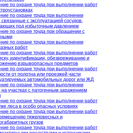
ние по охране труда при выполнении работ
ктроустановках
ние по охране труда при выполнении
, связанные с эксплуатацией сосудов,
тающих под избыточным давлением
ние по охране труда при обращении с
тными
ние по охране труда при выполнении
азных работ
ние по охране труда при выполнении работ
иску, идентификации, обезвреживанию и
ожению взрывоопасных предметов
ние по охране труда при выполнении работ
зости от полотна или проезжей части
уатируемых автомобильных дорог или ЖД
ние по охране труда при выполнении
, на участках с патогенным заражением
ы
ние по охране труда при выполнении работ
лке леса в особо опасных условиях
ние по охране труда при выполнении работ
ремещению тяжеловесных и
огабаритных грузов
ние по охране труда при выполнении работ
иоактивными веществами и источниками