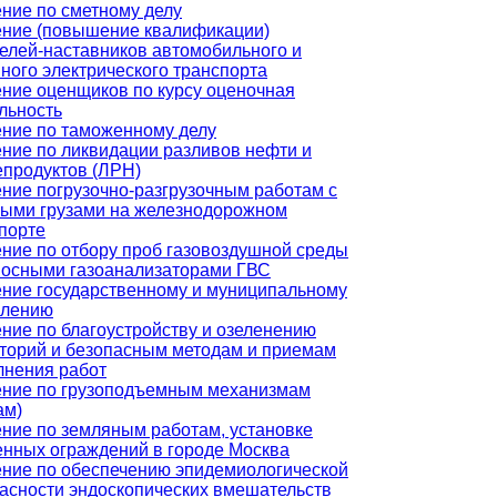
ние по сметному делу
ние (повышение квалификации)
елей-наставников автомобильного и
ного электрического транспорта
ние оценщиков по курсу оценочная
льность
ние по таможенному делу
ние по ликвидации разливов нефти и
продуктов (ЛРН)
ние погрузочно-разгрузочным работам с
ыми грузами на железнодорожном
порте
ние по отбору проб газовоздушной среды
осными газоанализаторами ГВС
ние государственному и муниципальному
влению
ние по благоустройству и озеленению
торий и безопасным методам и приемам
нения работ
ние по грузоподъемным механизмам
ам)
ние по земляным работам, установке
нных ограждений в городе Москва
ние по обеспечению эпидемиологической
асности эндоскопических вмешательств