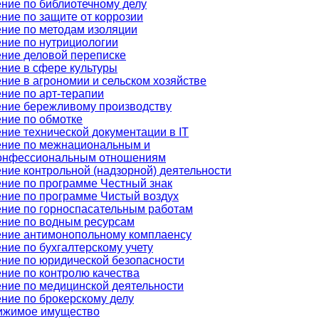
ние по библиотечному делу
ние по защите от коррозии
ние по методам изоляции
ние по нутрициологии
ние деловой переписке
ние в сфере культуры
ние в агрономии и сельском хозяйстве
ние по арт-терапии
ние бережливому производству
ние по обмотке
ние технической документации в IT
ние по межнациональным и
онфессиональным отношениям
ние контрольной (надзорной) деятельности
ние по программе Честный знак
ние по программе Чистый воздух
ние по горноспасательным работам
ние по водным ресурсам
ние антимонопольному комплаенсу
ние по бухгалтерскому учету
ние по юридической безопасности
ние по контролю качества
ние по медицинской деятельности
ние по брокерскому делу
ижимое имущество