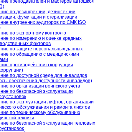
ние преподавателей и мастеров автошкол
В)
ние по дезинфекции, дезинсекции,
изации, фумигации и стерилизации
ние внутренних аудиторов по СМК ISO
)
ние по экспортному контролю
ние по измерению и оценке вредных
водственных факторов
ние по защите персональных данных
ние по обращению с медицинскими
дами
ние противодействию коррупции
коррупции)
ние по доступной среде для инвалидов
осы обеспечения доступности инвалидов)
ние по организации воинского учета
ние по безопасной эксплуатации
роустановок
ние по эксплуатации лифтов, организации
ческого обслуживания и ремонта лифтов
ние по техническому обслуживанию
инской техники
ние по безопасной эксплуатации тепловых
оустановок