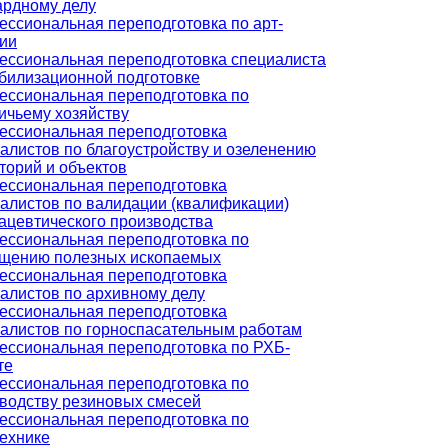
рдному делу
ссиональная переподготовка по арт-
ии
ссиональная переподготовка специалиста
билизационной подготовке
ссиональная переподготовка по
ичьему хозяйству
ссиональная переподготовка
алистов по благоустройству и озеленению
торий и объектов
ссиональная переподготовка
алистов по валидации (квалификации)
цевтического производства
ссиональная переподготовка по
ащению полезных ископаемых
ссиональная переподготовка
алистов по архивному делу
ссиональная переподготовка
алистов по горноспасательным работам
ссиональная переподготовка по РХБ-
те
ссиональная переподготовка по
водству резиновых смесей
ссиональная переподготовка по
ехнике