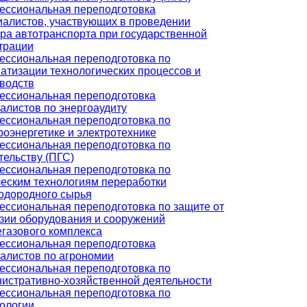
ссиональная переподготовка
алистов, участвующих в проведении
ра автотранспорта при государственной
трации
ссиональная переподготовка по
атизации технологических процессов и
водств
ссиональная переподготовка
алистов по энергоаудиту
ссиональная переподготовка по
роэнергетике и электротехнике
ссиональная переподготовка по
тельству (ПГС)
ссиональная переподготовка по
еским технологиям переработки
одородного сырья
ссиональная переподготовка по защите от
зии оборудования и сооружений
газового комплекса
ссиональная переподготовка
алистов по агрономии
ссиональная переподготовка по
истративно-хозяйственной деятельности
ссиональная переподготовка по
ологии