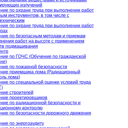
ирующих излучений
ние по охране труда при выполнении работ
ным инструментом, в том числе с
ехническим
ние по охране труда при выполнении работ
трах
ние по безопасным методам и приемам
нения работ на высоте с применением
ств подмащивания
ентр
ние по ГОЧС (Обучение по гражданской
не)
ние по пожарной безопасности
ние приемщика лома (Радиационный
оль лома)
ние по специальной оценке условий труда
Т)
ние строителей
ние проектировщиков
ние по радиационной безопасности и
ционному контролю
ние по безопасности дорожного движения
ние по энергоаудиту