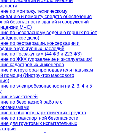
ние по экологии и экологической
асности
ние по монтажу, техническому
живанию и ремонту средств обеспечения
ной безопасности зданий и сооружений
лицензии МЧС)
ние по безопасному ведению горных работ
шейдерское дело)
ние по реставрации, консервации и
зданию культурных наследий
ние по Госзакупкам (44 ФЗ и 223 ФЗ)
ние по ЖКХ (управление и эксплуатация)
ние кадастровых инженеров
ние инструктора-преподавателя навыкам
й помощи (Инструктор массового
ния)
ние по электробезопасности на 2, 3, 4 и 5
у
ние изыскателей
ние по безопасной работе с
оорганизмами
ние по обороту наркотических средств
ние по транспортной безопасности
ние для грунтовых испытательных
раторий