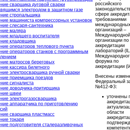
российского
ние сварщика дуговой сварки
законодательст
вящимся электродом в защитном газе
сфере аккредит
ние стропальщика
требованиями
ние машиниста компрессорных установок
международны
ние слесаря-сантехника
организаций –
ение маляра
Международно
ние младшего воспитателя
организации по
ние кладовщика
аккредитации
ние операторов теплового пункта
лабораторий (IL
ние операторов станков с программным
Международног
влением
форума по
ние матросов береговых
аккредитации (I
ние кассира билетного
ние электросварщика ручной сварки
Внесены измен
ние приемщика поездов
Федеральный з
ние сигналиста
№412-ФЗ:
ние доводчика-притирщика
ение швеи
уточнены 
ние электрогазосварщика
аккредита
ние аппаратчика по приготовлению
актуализа
сий
области
ние сварщика пластмасс
аккредита
ние токаря
подтверж
ние подготовителя сталеразливочных
компетент