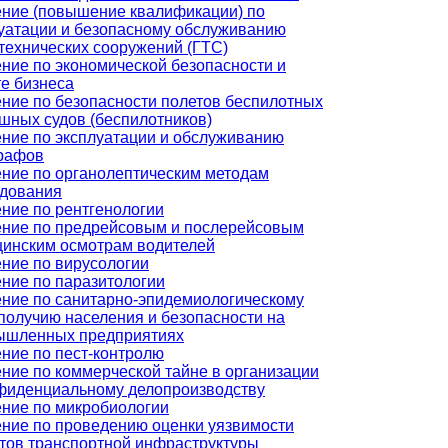
ние (повышение квалификации) по
уатации и безопасному обслуживанию
технических сооружений (ГТС)
ние по экономической безопасности и
е бизнеса
ние по безопасности полетов беспилотных
шных судов (беспилотников)
ние по эксплуатации и обслуживанию
рафов
ние по органолептическим методам
едования
ние по рентгенологии
ние по предрейсовым и послерейсовым
инским осмотрам водителей
ние по вирусологии
ние по паразитологии
ние по санитарно-эпидемиологическому
получию населения и безопасности на
ышленных предприятиях
ние по пест-контролю
ние по коммерческой тайне в организации
фиденциальному делопроизводству
ние по микробиологии
ние по проведению оценки уязвимости
тов транспортной инфраструктуры