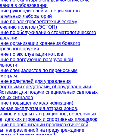
вания в образовании
ние руководителей и специалистов
ательных лабораторий
ние по электросветотехническому
ечению полетов (ЭСТОП)
ние по обслуживанию стоматологического
удования
ние организации хранения боевого
трельного оружия
ние по эксплуатации котлов
ние по погрузочно-разгрузочной
льности
ние специалистов по переносным
ометрам
ние водителей для управления
портными средствами, оборудованными
йствами для подачи специальных световых
ковых сигналов
ние (повышение квалификации)
асная эксплуатация аттракционов,
арков и водных аттракционов, веревочных
в, детских игровых и спортивных площадок
ние по организации профилактической
ы, направленной на предупреждение