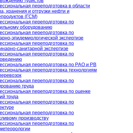
вождению туристов
ссиональная переподготовка в области
а, хранения и отгрузки нефти и
продуктов (ГСМ)
ссиональная переподготовка по
ильному оборудованию
ссиональная переподготовка по
арно-эпидемиологической экспертизе
ссиональная переподготовка по
инарно-санитарной экспертизе
ссиональная переподготовка по
роведению
ссиональная переподготовка по РАО и РВ
ссиональная переподготовка технологиям
перевозок
ссиональная переподготовка по
рованию труда
ссиональная переподготовка по оценке
ий труда
ссиональная переподготовка по
ектуре
ссиональная переподготовка по
ливому производству
ссиональная переподготовка по
метеорологии