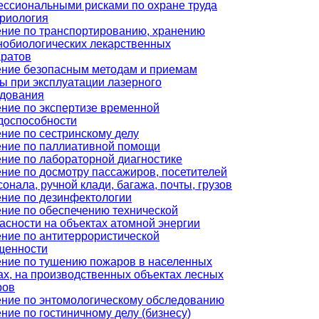
ссиональными рисками по охране труда
риология
ние по транспортированию, хранению
обиологических лекарственных
ратов
ние безопасным методам и приемам
ы при эксплуатации лазерного
удования
ние по экспертизе временной
доспособности
ние по сестринскому делу
ние по паллиативной помощи
ние по лабораторной диагностике
ние по досмотру пассажиров, посетителей
сонала, ручной клади, багажа, почты, грузов
ние по дезинфектологии
ние по обеспечению технической
асности на объектах атомной энергии
ние по антитеррористической
щенности
ние по тушению пожаров в населенных
ах, на производственных объектах лесных
ров
ние по энтомологическому обследованию
ние по гостиничному делу (бизнесу)