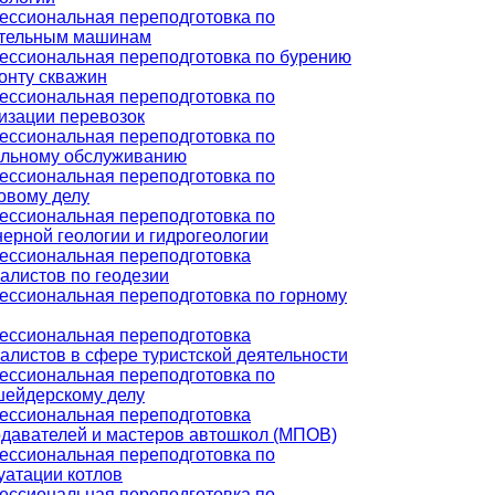
ссиональная переподготовка по
ительным машинам
ссиональная переподготовка по бурению
онту скважин
ссиональная переподготовка по
изации перевозок
ссиональная переподготовка по
альному обслуживанию
ссиональная переподготовка по
овому делу
ссиональная переподготовка по
ерной геологии и гидрогеологии
ссиональная переподготовка
алистов по геодезии
ссиональная переподготовка по горному
ссиональная переподготовка
алистов в сфере туристской деятельности
ссиональная переподготовка по
ейдерскому делу
ссиональная переподготовка
давателей и мастеров автошкол (МПОВ)
ссиональная переподготовка по
уатации котлов
ссиональная переподготовка по