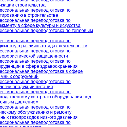
изации строительства
ссиональная переподготовка по
тированию в строительстве
ссиональная переподготовка по
жменту в сфере культуры и искусства
ссиональная переподготовка по тепловым
ссиональная переподготовка по
жменту в различных видах деятельности
ссиональная переподготовка по
еррористической защищенности
ссиональная переподготовка по
руденции в сфере здравоохранения
ссиональная переподготовка в сфере
емных сооружений
ссиональная переподготовка по
логии продукции питания
ссиональная переподготовка по
водственному контролю оборудования под
точным давлением
ссиональная переподготовка по
ческому обслуживанию и ремонту
ных газопроводов низкого давления
ссиональная переподготовка по