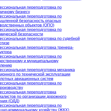
ссиональная переподготовка по
ничному бизнесу
ссиональная переподготовка по
шленной безопасность опасных
водственных объектов (ОПО)
ссиональная переподготовка по
мической безопасности
ссиональная переподготовка по судебной
ртизе
ссиональная переподготовка тренера-
уктора
ссиональная переподготовка по
арственному и муниципальному
влению
ссиональная переподготовка механика
ионного по технической эксплуатации
лотных авиационных систем
ссиональная переподготовка по
роизводству
ссиональная переподготовка
алистов по организации дорожного
ния (ОДД)
ссиональная переподготовка по
но-коммунальному хозяйству (ЖКХ)