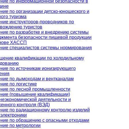
ние по информационной безопасности в
цине
ние по организации детско-юношеского и
кого туризма
ние инструкторов-проводников по
вождению туристов
ние по разработке и внедрению системы
жмента безопасности пищевой продукции
снове ХАССП
ние специалистов системы нормирования
шение квалификации по холодильному
удованию
ние по источникам ионизирующего
ения
ние по дымоходам и вентканалам
ние по логистике
ние по лесной промышленности
ние (повышение квалификации)
еэкономической деятельности и
енного контроля (ВЭД)
ние по радиационному контролю изделий
электроники
ние по обращению с опасными отходами
ние по метрологии