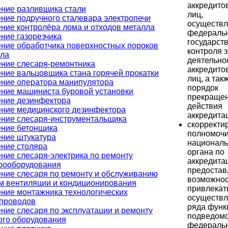
аккредито
ние разливщика стали
лиц,
ние подручного сталевара электропечи
осуществ
ние контролёра лома и отходов металла
федераль
ние газорезчика
государст
ние обработчика поверхностных пороков
контроля з
лла
деятельно
ние слесаря-ремонтника
аккредито
ние вальцовщика стана горячей прокатки
лиц, а так
ние оператора манипулятора
порядок
ние машиниста буровой установки
прекраще
ние дезинфектора
действия
ние медицинского дезинфектора
аккредита
ние слесаря-инструментальщика
скорректи
ние бетонщика
полномоч
ние штукатура
националь
ние столяра
органа по
ние слесаря-электрика по ремонту
аккредита
рооборудования
предостав
ние слесаря по ремонту и обслуживанию
возможнос
м вентиляции и кондиционирования
привлекат
ние монтажника технологических
осуществ
проводов
ряда функ
ние слесаря по эксплуатации и ремонту
подведом
ого оборудования
федераль