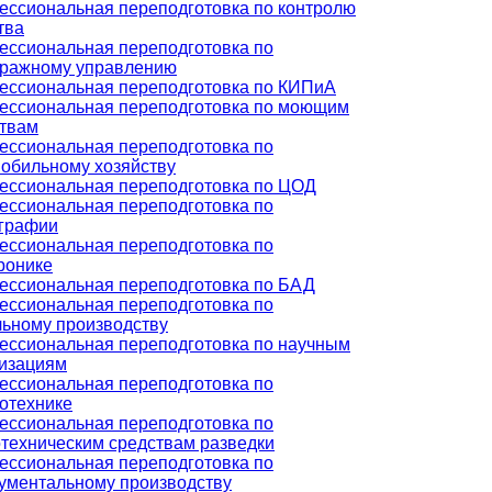
ссиональная переподготовка по контролю
тва
ссиональная переподготовка по
тражному управлению
ссиональная переподготовка по КИПиА
ессиональная переподготовка по моющим
твам
ссиональная переподготовка по
обильному хозяйству
ссиональная переподготовка по ЦОД
ссиональная переподготовка по
ографии
ссиональная переподготовка по
ронике
ссиональная переподготовка по БАД
ссиональная переподготовка по
ьному производству
ссиональная переподготовка по научным
изациям
ссиональная переподготовка по
отехнике
ссиональная переподготовка по
техническим средствам разведки
ссиональная переподготовка по
ументальному производству