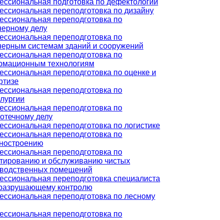
ссиональная подготовка по дефектологии
ссиональная переподготовка по дизайну
ссиональная переподготовка по
ерному делу
ссиональная переподготовка по
ерным системам зданий и сооружений
ссиональная переподготовка по
рмационным технологиям
ссиональная переподготовка по оценке и
ртизе
ссиональная переподготовка по
лургии
ссиональная переподготовка по
отечному делу
ссиональная переподготовка по логистике
ссиональная переподготовка по
ностроению
ссиональная переподготовка по
тированию и обслуживанию чистых
зводственных помещений
ссиональная переподготовка специалиста
еразрушающему контролю
ссиональная переподготовка по лесному
ссиональная переподготовка по