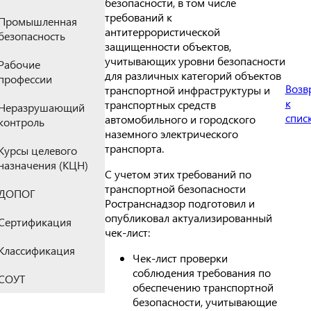
безопасности, в том числе
требований к
Промышленная
антитеррористической
безопасность
защищенности объектов,
учитывающих уровни безопасности
Рабочие
для различных категорий объектов
профессии
Возв
транспортной инфраструктуры и
к
транспортных средств
Неразрушающий
спис
автомобильного и городского
контроль
наземного электрического
транспорта.
Курсы целевого
назначения (КЦН)
С учетом этих требований по
транспортной безопасности
ДОПОГ
Ространснадзор подготовил и
опубликовал актуализированный
Сертификация
чек-лист:
Классификация
Чек-лист проверки
соблюдения требования по
СОУТ
обеспечению транспортной
безопасности, учитывающие