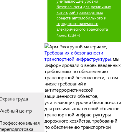
учитывающие уровни
безопасности для различных
категорий транспортных
средств автомобильного и
городского наземного
электрического транспорта
Размер: 51.186 Кб
В материале,
Требования к безопасности
транспортной инфраструктуры
, мы
информировали о вновь введенных
требованиях по обеспечению
транспортной безопасности, в том
числе требований к
антитеррористической
защищенности объектов,
Охрана труда
учитывающих уровни безопасности
для различных категорий объектов
Учебный центр
транспортной инфраструктуры
дорожного хозяйства, требований
Профессиональная
по обеспечению транспортной
переподготовка